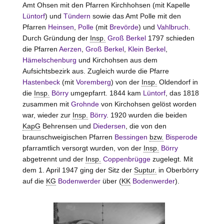
Amt
Ohsen
mit den Pfarren Kirchhohsen (mit Kapelle
Lüntorf
) und
Tündern
sowie das Amt
Polle
mit den
Pfarren
Heinsen
,
Polle
(mit
Brevörde
) und
Vahlbruch
.
Durch Gründung der
Insp.
Groß Berkel
1797 schieden
die Pfarren
Aerzen
,
Groß Berkel
,
Klein Berkel
,
Hämelschenburg
und Kirchohsen aus dem
Aufsichtsbezirk aus. Zugleich wurde die Pfarre
Hastenbeck
(mit
Voremberg
) von der
Insp.
Oldendorf in
die
Insp.
Börry
umgepfarrt. 1844 kam
Lüntorf
, das 1818
zusammen mit
Grohnde
von Kirchohsen gelöst worden
war, wieder zur
Insp.
Börry
. 1920 wurden die beiden
KapG
Behrensen und
Diedersen
, die von den
braunschweigischen Pfarren
Bessingen
bzw.
Bisperode
pfarramtlich versorgt wurden, von der
Insp.
Börry
abgetrennt und der
Insp.
Coppenbrügge
zugelegt. Mit
dem 1. April 1947 ging der Sitz der
Suptur.
in Oberbörry
auf die
KG
Bodenwerder
über (
KK
Bodenwerder
).