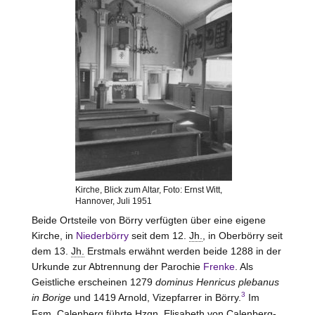
Kirche, Blick zum Altar, Foto: Ernst Witt,
Hannover, Juli 1951
Beide Ortsteile von
Börry
verfügten über eine eigene
Kirche, in
Niederbörry
seit dem 12.
Jh.
, in Oberbörry seit
dem 13.
Jh.
Erstmals erwähnt werden beide 1288 in der
Urkunde zur Abtrennung der Parochie
Frenke
. Als
Geistliche erscheinen 1279
dominus Henricus plebanus
3
in Borige
und 1419 Arnold, Vizepfarrer in
Börry
.
Im
Fsm.
Calenberg führte
Hzgn.
Elisabeth von Calenberg-