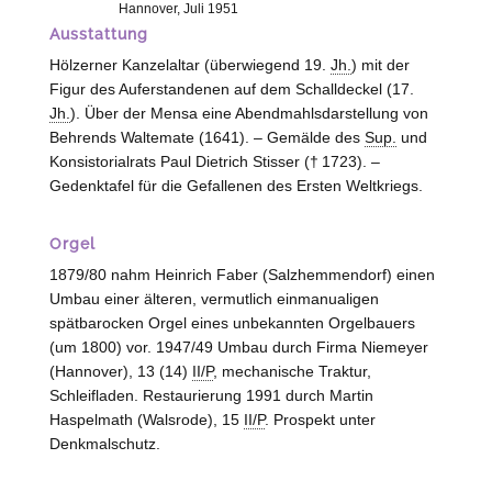
Hannover, Juli 1951
Ausstattung
Hölzerner Kanzelaltar (überwiegend 19.
Jh.
) mit der
Figur des Auferstandenen auf dem Schalldeckel (17.
Jh.
). Über der Mensa eine Abendmahlsdarstellung von
Behrends Waltemate (1641). – Gemälde des
Sup.
und
Konsistorialrats Paul Dietrich Stisser († 1723). –
Gedenktafel für die Gefallenen des Ersten Weltkriegs.
Orgel
1879/80 nahm Heinrich Faber (
Salzhemmendorf
) einen
Umbau einer älteren, vermutlich einmanualigen
spätbarocken Orgel eines unbekannten Orgelbauers
(um 1800) vor. 1947/49 Umbau durch Firma Niemeyer
(
Hannover
), 13 (14)
II/P
, mechanische Traktur,
Schleifladen. Restaurierung 1991 durch Martin
Haspelmath (
Walsrode
), 15
II/P
. Prospekt unter
Denkmalschutz.