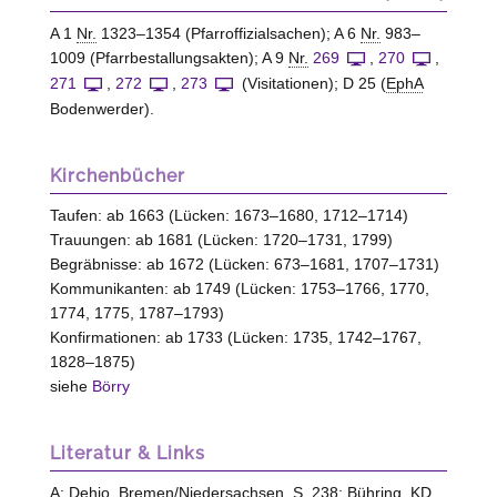
A 1
Nr.
1323–1354 (Pfarroffizialsachen); A 6
Nr.
983–
1009 (Pfarrbestallungsakten); A 9
Nr.
269
,
270
,
271
,
272
,
273
(Visitationen); D 25 (
EphA
Bodenwerder
).
Kirchenbücher
Taufen: ab 1663 (Lücken: 1673–1680, 1712–1714)
Trauungen: ab 1681 (Lücken: 1720–1731, 1799)
Begräbnisse: ab 1672 (Lücken: 673–1681, 1707–1731)
Kommunikanten: ab 1749 (Lücken: 1753–1766, 1770,
1774, 1775, 1787–1793)
Konfirmationen: ab 1733 (Lücken: 1735, 1742–1767,
1828–1875)
siehe
Börry
Literatur & Links
A:
Dehio, Bremen/Niedersachsen
, S. 238;
Bühring, KD