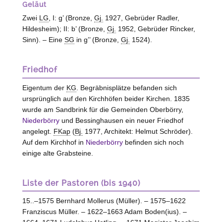
Geläut
Zwei
LG
, I: g’ (Bronze,
Gj.
1927, Gebrüder Radler,
Hildesheim
); II: b’ (Bronze,
Gj.
1952, Gebrüder Rincker,
Sinn
). – Eine
SG
in g’’ (Bronze,
Gj.
1524).
Friedhof
Eigentum der
KG
. Begräbnisplätze befanden sich
ursprünglich auf den Kirchhöfen beider Kirchen. 1835
wurde am Sandbrink für die Gemeinden Oberbörry,
Niederbörry
und Bessinghausen ein neuer Friedhof
angelegt.
FKap
(
Bj.
1977, Architekt: Helmut Schröder).
Auf dem Kirchhof in
Niederbörry
befinden sich noch
einige alte Grabsteine.
Liste der Pastoren (bis 1940)
15..–1575 Bernhard Mollerus (Müller). – 1575–1622
Franziscus Müller. – 1622–1663 Adam Boden(ius). –