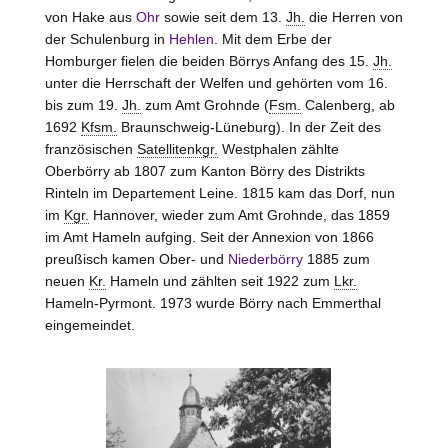
von Hake aus
Ohr
sowie seit dem 13.
Jh.
die Herren von
der Schulenburg in
Hehlen
. Mit dem Erbe der
Homburger fielen die beiden Börrys Anfang des 15.
Jh.
unter die Herrschaft der Welfen und gehörten vom 16.
bis zum 19.
Jh.
zum Amt
Grohnde
(
Fsm.
Calenberg, ab
1692
Kfsm.
Braunschweig-Lüneburg). In der Zeit des
französischen
Satellitenkgr.
Westphalen zählte
Oberbörry ab 1807 zum Kanton
Börry
des Distrikts
Rinteln
im Departement Leine. 1815 kam das Dorf, nun
im
Kgr.
Hannover, wieder zum Amt
Grohnde
, das 1859
im Amt
Hameln
aufging. Seit der Annexion von 1866
preußisch kamen Ober- und
Niederbörry
1885 zum
neuen
Kr.
Hameln und zählten seit 1922 zum
Lkr.
Hameln-Pyrmont. 1973 wurde
Börry
nach Emmerthal
eingemeindet.