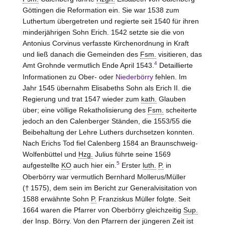
Göttingen die Reformation ein. Sie war 1538 zum
Luthertum übergetreten und regierte seit 1540 für ihren
minderjährigen Sohn Erich. 1542 setzte sie die von
Antonius Corvinus verfasste Kirchenordnung in Kraft
und ließ danach die Gemeinden des
Fsm.
visitieren, das
4
Amt
Grohnde
vermutlich Ende April 1543.
Detaillierte
Informationen zu Ober- oder
Niederbörry
fehlen. Im
Jahr 1545 übernahm Elisabeths Sohn als Erich II. die
Regierung und trat 1547 wieder zum
kath.
Glauben
über; eine völlige Rekatholisierung des
Fsm.
scheiterte
jedoch an den Calenberger Ständen, die 1553/55 die
Beibehaltung der Lehre Luthers durchsetzen konnten.
Nach Erichs Tod fiel Calenberg 1584 an Braunschweig-
Wolfenbüttel und
Hzg.
Julius führte seine 1569
5
aufgestellte
KO
auch hier ein.
Erster
luth.
P.
in
Oberbörry war vermutlich Bernhard Mollerus/Müller
(† 1575), dem sein im Bericht zur Generalvisitation von
1588 erwähnte Sohn
P.
Franziskus Müller folgte. Seit
1664 waren die Pfarrer von Oberbörry gleichzeitig
Sup.
der
Insp.
Börry
. Von den Pfarrern der jüngeren Zeit ist