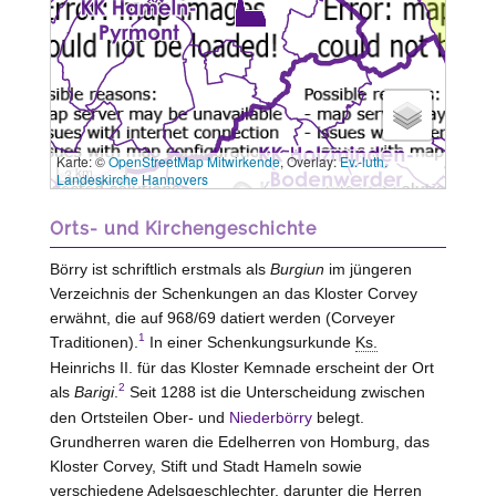
Karte: ©
OpenStreetMap Mitwirkende
, Overlay:
Ev.-luth.
3 km
Landeskirche Hannovers
Orts- und Kirchengeschichte
Börry
ist schriftlich erstmals als
Burgiun
im jüngeren
Verzeichnis der Schenkungen an das Kloster Corvey
erwähnt, die auf 968/69 datiert werden (Corveyer
1
Traditionen).
In einer Schenkungsurkunde
Ks.
Heinrichs II. für das Kloster
Kemnade
erscheint der Ort
2
als
Barigi
.
Seit 1288 ist die Unterscheidung zwischen
den Ortsteilen Ober- und
Niederbörry
belegt.
Grundherren waren die Edelherren von Homburg, das
Kloster Corvey, Stift und Stadt Hameln sowie
verschiedene Adelsgeschlechter, darunter die Herren