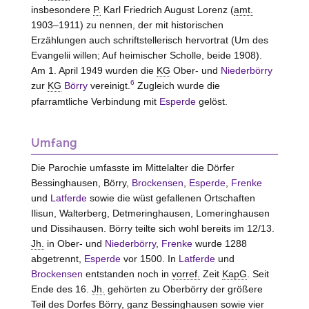
insbesondere
P.
Karl Friedrich August Lorenz (
amt.
1903–1911) zu nennen, der mit historischen
Erzählungen auch schriftstellerisch hervortrat (Um des
Evangelii willen; Auf heimischer Scholle, beide 1908).
Am 1. April 1949 wurden die
KG
Ober- und
Niederbörry
6
zur
KG
Börry
vereinigt.
Zugleich wurde die
pfarramtliche Verbindung mit
Esperde
gelöst.
Umfang
Die Parochie umfasste im Mittelalter die Dörfer
Bessinghausen,
Börry
,
Brockensen
,
Esperde
,
Frenke
und
Latferde
sowie die wüst gefallenen Ortschaften
Ilisun, Walterberg, Detmeringhausen, Lomeringhausen
und Dissihausen.
Börry
teilte sich wohl bereits im 12/13.
Jh.
in Ober- und
Niederbörry
,
Frenke
wurde 1288
abgetrennt,
Esperde
vor 1500. In
Latferde
und
Brockensen
entstanden noch in
vorref.
Zeit
KapG
. Seit
Ende des 16.
Jh.
gehörten zu Oberbörry der größere
Teil des Dorfes
Börry
, ganz Bessinghausen sowie vier