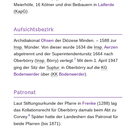
Meierhöfe, 16 Kötner und drei Beibauern in
Latferde
(
KapG
).
Aufsichtsbezirk
Archidiakonat
Ohsen
der Diözese Minden. – 1588 zur
Insp.
Münder. Von dieser wurde 1634 die
Insp.
Aerzen
abgetrennt und der Superintendentursitz 1664 nach
7
Oberbörry (
Insp.
Börry
) verlegt.
Mit dem 1. April 1947
ging der Sitz der
Suptur.
in Oberbörry auf die
KG
Bodenwerder
über (
KK
Bodenwerder
).
Patronat
Laut Stiftungsurkunde der Pfarre in
Frenke
(1288) lag
das Kollationsrecht für Oberbörry damals beim Abt zu
8
Corvey.
Später hatte der Landesherr das Patronat für
beide Pfarren (bis 1871).