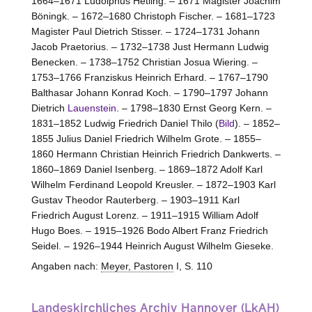
1664–1671 Ludolphus Hetling. – 1671 Magister Joachim
Böningk. – 1672–1680 Christoph Fischer. – 1681–1723
Magister Paul Dietrich Stisser. – 1724–1731 Johann
Jacob Praetorius. – 1732–1738 Just Hermann Ludwig
Benecken. – 1738–1752 Christian Josua Wiering. –
1753–1766 Franziskus Heinrich Erhard. – 1767–1790
Balthasar Johann Konrad Koch. – 1790–1797 Johann
Dietrich
Lauenstein
. – 1798–1830 Ernst Georg Kern. –
1831–1852 Ludwig Friedrich Daniel Thilo (
Bild
). – 1852–
1855 Julius Daniel Friedrich Wilhelm Grote. – 1855–
1860 Hermann Christian Heinrich Friedrich Dankwerts. –
1860–1869 Daniel Isenberg. – 1869–1872 Adolf Karl
Wilhelm Ferdinand Leopold Kreusler. – 1872–1903 Karl
Gustav Theodor Rauterberg. – 1903–1911 Karl
Friedrich August Lorenz. – 1911–1915 William Adolf
Hugo Boes. – 1915–1926 Bodo Albert Franz Friedrich
Seidel. – 1926–1944 Heinrich August Wilhelm Gieseke.
Angaben nach:
Meyer, Pastoren
I, S. 110
Landeskirchliches Archiv Hannover (LkAH)