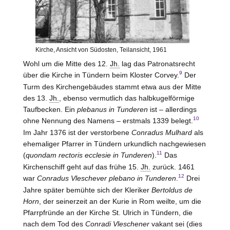
Kirche, Ansicht von Südosten, Teilansicht, 1961
Wohl um die Mitte des 12.
Jh.
lag das Patronatsrecht
9
über die Kirche in Tündern beim Kloster
Corvey
.
Der
Turm des Kirchengebäudes stammt etwa aus der Mitte
des 13.
Jh.
, ebenso vermutlich das halbkugelförmige
Taufbecken. Ein
plebanus in Tunderen
ist – allerdings
10
ohne Nennung des Namens – erstmals 1339 belegt.
Im Jahr 1376 ist der verstorbene
Conradus Mulhard
als
ehemaliger Pfarrer in Tündern urkundlich nachgewiesen
11
(
quondam rectoris ecclesie in Tunderen
).
Das
Kirchenschiff geht auf das frühe 15.
Jh.
zurück. 1461
12
war
Conradus Vleschever plebano in Tunderen
.
Drei
Jahre später bemühte sich der Kleriker
Bertoldus de
Horn
, der seinerzeit an der Kurie in Rom weilte, um die
Pfarrpfründe an der Kirche St. Ulrich in Tündern, die
nach dem Tod des
Conradi Vleschener
vakant sei (dies