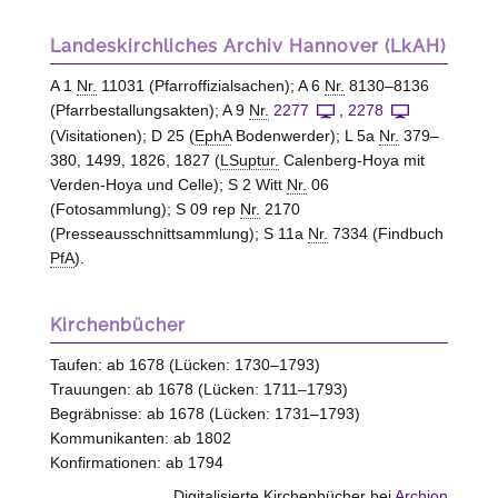
Landeskirchliches Archiv Hannover (LkAH)
A 1
Nr.
11031 (Pfarroffizialsachen); A 6
Nr.
8130–8136
(Pfarrbestallungsakten); A 9
Nr.
2277
,
2278
(Visitationen); D 25 (
EphA
Bodenwerder); L 5a
Nr.
379–
380, 1499, 1826, 1827 (
LSuptur.
Calenberg-Hoya mit
Verden-Hoya und Celle); S 2 Witt
Nr.
06
(Fotosammlung); S 09 rep
Nr.
2170
(Presseausschnittsammlung); S 11a
Nr.
7334 (Findbuch
PfA
).
Kirchenbücher
Taufen: ab 1678 (Lücken: 1730–1793)
Trauungen: ab 1678 (Lücken: 1711–1793)
Begräbnisse: ab 1678 (Lücken: 1731–1793)
Kommunikanten: ab 1802
Konfirmationen: ab 1794
Digitalisierte Kirchenbücher bei
Archion