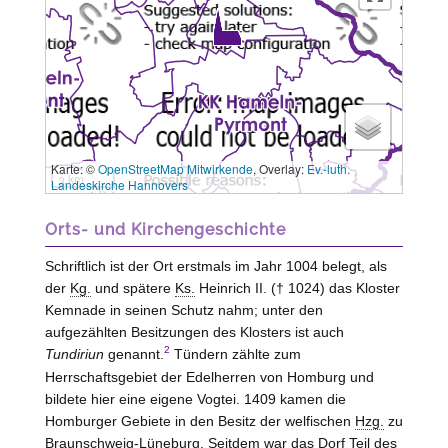
Karte: ©
OpenStreetMap Mitwirkende
, Overlay:
Ev.-luth.
3 km
Landeskirche Hannovers
Orts- und Kirchengeschichte
Schriftlich ist der Ort erstmals im Jahr 1004 belegt, als
der
Kg.
und spätere
Ks.
Heinrich II. († 1024) das Kloster
Kemnade
in seinen Schutz nahm; unter den
aufgezählten Besitzungen des Klosters ist auch
2
Tundiriun
genannt.
Tündern zählte zum
Herrschaftsgebiet der Edelherren von
Homburg
und
bildete hier eine eigene Vogtei. 1409 kamen die
Homburger Gebiete in den Besitz der welfischen
Hzg.
zu
Braunschweig-Lüneburg
. Seitdem war das Dorf Teil des