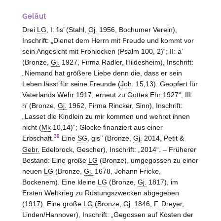
Geläut
Drei
LG
, I: fis’ (Stahl,
Gj.
1956, Bochumer Verein),
Inschrift: „Dienet dem Herrn mit Freude und kommt vor
sein Angesicht mit Frohlocken (Psalm 100, 2)“; II: a’
(Bronze,
Gj.
1927, Firma Radler,
Hildesheim
), Inschrift:
„Niemand hat größere Liebe denn die, dass er sein
Leben lässt für seine Freunde (
Joh
. 15,13). Geopfert für
Vaterlands Wehr 1917, erneut zu Gottes Ehr 1927“; III:
h’ (Bronze,
Gj.
1962, Firma Rincker,
Sinn
), Inschrift:
„Lasset die Kindlein zu mir kommen und wehret ihnen
nicht (
Mk
10,14)“; Glocke finanziert aus einer
39
Erbschaft.
Eine
SG
, gis’’ (Bronze,
Gj.
2014, Petit &
Gebr.
Edelbrock,
Gescher
), Inschrift: „2014“. – Früherer
Bestand: Eine große
LG
(Bronze), umgegossen zu einer
neuen
LG
(Bronze,
Gj.
1678, Johann Fricke,
Bockenem
). Eine kleine
LG
(Bronze,
Gj.
1817), im
Ersten Weltkrieg zu Rüstungszwecken abgegeben
(1917). Eine große
LG
(Bronze,
Gj.
1846, F. Dreyer,
Linden/Hannover
), Inschrift: „Gegossen auf Kosten der