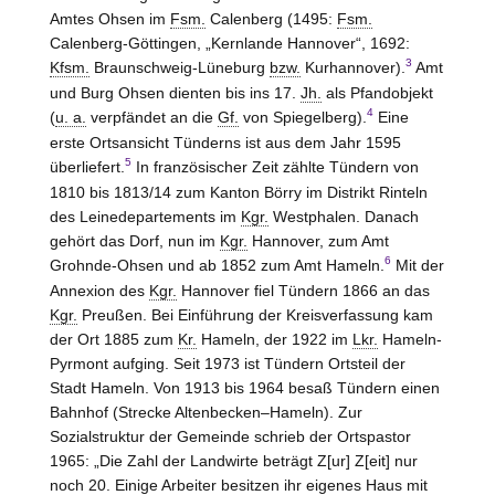
Amtes
Ohsen
im
Fsm.
Calenberg (1495:
Fsm.
Calenberg-Göttingen, „Kernlande Hannover“, 1692:
3
Kfsm.
Braunschweig-Lüneburg
bzw.
Kurhannover).
Amt
und Burg
Ohsen
dienten bis ins 17.
Jh.
als Pfandobjekt
4
(
u. a.
verpfändet an die
Gf.
von
Spiegelberg
).
Eine
erste Ortsansicht Tünderns ist aus dem Jahr 1595
5
überliefert.
In französischer Zeit zählte Tündern von
1810 bis 1813/14 zum Kanton
Börry
im Distrikt Rinteln
des Leinedepartements im
Kgr.
Westphalen. Danach
gehört das Dorf, nun im
Kgr.
Hannover, zum Amt
6
Grohnde-Ohsen und ab 1852 zum Amt Hameln
.
Mit der
Annexion des
Kgr.
Hannover
fiel Tündern 1866 an das
Kgr.
Preußen. Bei Einführung der Kreisverfassung kam
der Ort 1885 zum
Kr.
Hameln
, der 1922 im
Lkr.
Hameln-
Pyrmont
aufging. Seit 1973 ist Tündern Ortsteil der
Stadt
Hameln
. Von 1913 bis 1964 besaß Tündern einen
Bahnhof (Strecke Altenbecken–Hameln). Zur
Sozialstruktur der Gemeinde schrieb der Ortspastor
1965: „Die Zahl der Landwirte beträgt Z[ur] Z[eit] nur
noch 20. Einige Arbeiter besitzen ihr eigenes Haus mit