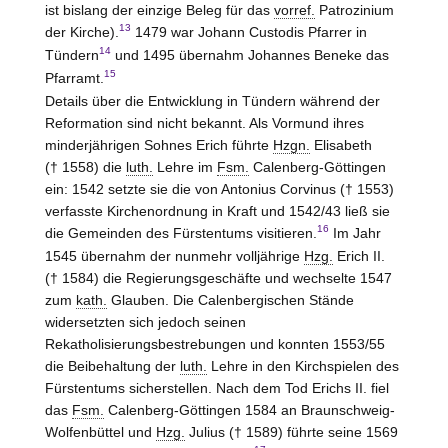
ist bislang der einzige Beleg für das
vorref.
Patrozinium
13
der Kirche).
1479 war Johann Custodis Pfarrer in
14
Tündern
und 1495 übernahm Johannes Beneke das
15
Pfarramt.
Details über die Entwicklung in Tündern während der
Reformation sind nicht bekannt. Als Vormund ihres
minderjährigen Sohnes Erich führte
Hzgn.
Elisabeth
(† 1558) die
luth.
Lehre im
Fsm.
Calenberg-Göttingen
ein: 1542 setzte sie die von Antonius Corvinus († 1553)
verfasste Kirchenordnung in Kraft und 1542/43 ließ sie
16
die Gemeinden des Fürstentums visitieren.
Im Jahr
1545 übernahm der nunmehr volljährige
Hzg.
Erich II.
(† 1584) die Regierungsgeschäfte und wechselte 1547
zum
kath.
Glauben. Die Calenbergischen Stände
widersetzten sich jedoch seinen
Rekatholisierungsbestrebungen und konnten 1553/55
die Beibehaltung der
luth.
Lehre in den Kirchspielen des
Fürstentums sicherstellen. Nach dem Tod Erichs II. fiel
das
Fsm.
Calenberg-Göttingen 1584 an Braunschweig-
Wolfenbüttel
und
Hzg.
Julius († 1589) führte seine 1569