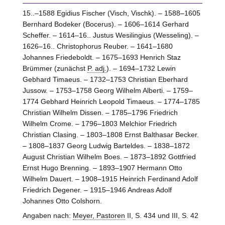
15..–1588 Egidius Fischer (Visch, Vischk). – 1588–1605
Bernhard Bodeker (Bocerus). – 1606–1614 Gerhard
Scheffer. – 1614–16.. Justus Wesilingius (Wesseling). –
1626–16.. Christophorus Reuber. – 1641–1680
Johannes Friedeboldt. – 1675–1693 Henrich Staz
Brümmer (zunächst
P. adj.
). – 1694–1732 Lewin
Gebhard Timaeus. – 1732–1753 Christian Eberhard
Jussow. – 1753–1758 Georg Wilhelm Alberti. – 1759–
1774 Gebhard Heinrich Leopold Timaeus. – 1774–1785
Christian Wilhelm Dissen. – 1785–1796 Friedrich
Wilhelm Crome. – 1796–1803 Melchior Friedrich
Christian Clasing. – 1803–1808 Ernst Balthasar Becker.
– 1808–1837 Georg Ludwig Barteldes. – 1838–1872
August Christian Wilhelm Boes. – 1873–1892 Gottfried
Ernst Hugo Brenning. – 1893–1907 Hermann Otto
Wilhelm Dauert. – 1908–1915 Heinrich Ferdinand Adolf
Friedrich Degener. – 1915–1946 Andreas Adolf
Johannes Otto Colshorn.
Angaben nach:
Meyer, Pastoren
II, S. 434 und III, S. 42