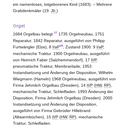
ein namenloses, totgeborenes Kind (1683). – Mehrere
Grabdenkmäler (19.
Jh.
).
Orgel
37
1684 Orgelbau belegt.
1735 Orgelneubau, 1751
Reparatur, 1842 Reparatur, ausgeführt von Philipp
38
Furtwängler
(Elze)
, 8
I/aP
; Zustand 1900: 9
I/aP
,
mechanische Traktur. 1900 Orgelneubau, ausgeführt
von Heinrich Faber
(Salzhemmendorf)
, 17
II/P
,
pneumatische Traktur, Membranlade; 1953
Instandsetzung und Änderung der Disposition, Wilhelm
Wiegmann
(Hameln)
1968 Orgelneubau, ausgeführt von
Firma Jehmlich Orgelbau (Dresden), 14
II/P
(
HW
,
RP
),
mechanische Traktur, Schleifladen. 1993 Änderung der
Disposition, Firma Jehmlich Orgelbau (Dresden). 2000
Instandsetzung und Änderung der Disposition,
ausgeführt von Firma Gebrüder Hillebrand
(
Altwarmbüchen
)
, 15
II/P
(
HW
,
RP
), mechanische
Traktur, Schleifladen.