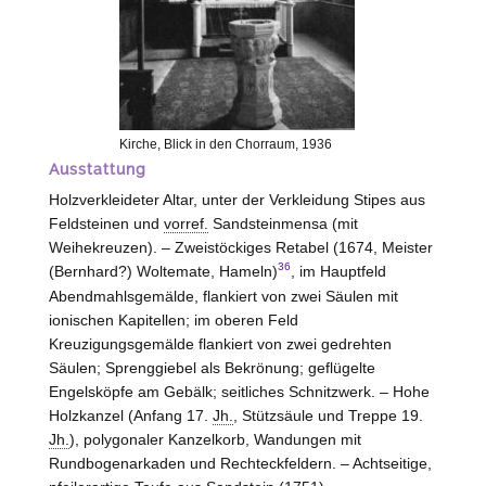
Kirche, Blick in den Chorraum, 1936
Ausstattung
Holzverkleideter Altar, unter der Verkleidung Stipes aus
Feldsteinen und
vorref.
Sandsteinmensa (mit
Weihekreuzen). – Zweistöckiges Retabel (1674, Meister
36
(Bernhard?) Woltemate,
Hameln
)
, im Hauptfeld
Abendmahlsgemälde, flankiert von zwei Säulen mit
ionischen Kapitellen; im oberen Feld
Kreuzigungsgemälde flankiert von zwei gedrehten
Säulen; Sprenggiebel als Bekrönung; geflügelte
Engelsköpfe am Gebälk; seitliches Schnitzwerk. –
Hohe
Holzkanzel (Anfang 17.
Jh.
, Stützsäule und Treppe 19.
Jh.
), polygonaler Kanzelkorb, Wandungen mit
Rundbogenarkaden und Rechteckfeldern. – Achtseitige,