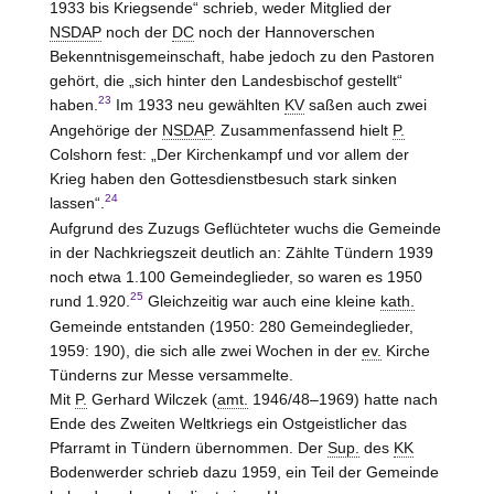
1933 bis Kriegsende“ schrieb, weder Mitglied der
NSDAP
noch der
DC
noch der Hannoverschen
Bekenntnisgemeinschaft, habe jedoch zu den Pastoren
gehört, die „sich hinter den Landesbischof gestellt“
23
haben.
Im 1933 neu gewählten
KV
saßen auch zwei
Angehörige der
NSDAP
. Zusammenfassend hielt
P.
Colshorn fest: „Der Kirchenkampf und vor allem der
Krieg haben den Gottesdienstbesuch stark sinken
24
lassen“.
Aufgrund des Zuzugs Geflüchteter wuchs die Gemeinde
in der Nachkriegszeit deutlich an: Zählte Tündern 1939
noch etwa 1.100 Gemeindeglieder, so waren es 1950
25
rund 1.920.
Gleichzeitig war auch eine kleine
kath.
Gemeinde entstanden (1950: 280 Gemeindeglieder,
1959: 190), die sich alle zwei Wochen in der
ev.
Kirche
Tünderns zur Messe versammelte.
Mit
P.
Gerhard Wilczek (
amt.
1946/48–1969) hatte nach
Ende des Zweiten Weltkriegs ein Ostgeistlicher das
Pfarramt in Tündern übernommen. Der
Sup.
des
KK
Bodenwerder
schrieb dazu 1959, ein Teil der Gemeinde