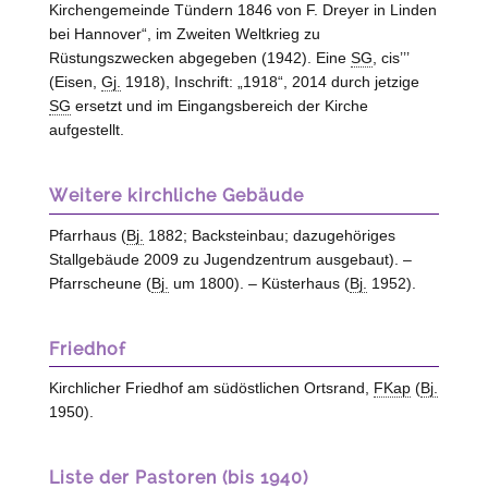
Kirchengemeinde Tündern 1846 von F. Dreyer in Linden
bei Hannover“, im Zweiten Weltkrieg zu
Rüstungszwecken abgegeben (1942). Eine
SG
, cis’’’
(Eisen,
Gj.
1918), Inschrift: „1918“, 2014 durch jetzige
SG
ersetzt und im Eingangsbereich der Kirche
aufgestellt.
Weitere kirchliche Gebäude
Pfarrhaus (
Bj.
1882; Backsteinbau; dazugehöriges
Stallgebäude 2009 zu Jugendzentrum ausgebaut). –
Pfarrscheune (
Bj.
um 1800). – Küsterhaus (
Bj.
1952).
Friedhof
Kirchlicher Friedhof am südöstlichen Ortsrand,
FKap
(
Bj.
1950).
Liste der Pastoren (bis 1940)