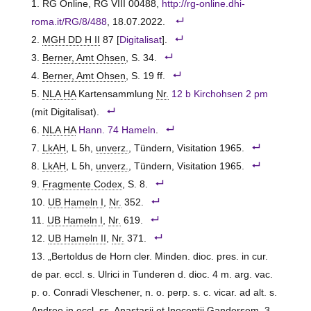
RG Online, RG VIII 00488,
http://rg-online.dhi-
roma.it/RG/8/488
, 18.07.2022.
MGH DD H II
87 [
Digitalisat
].
Berner, Amt Ohsen
, S. 34.
Berner, Amt Ohsen
, S. 19 ff.
NLA HA
Kartensammlung
Nr.
12 b Kirchohsen 2 pm
(mit Digitalisat).
NLA HA
Hann. 74 Hameln
.
LkAH
, L 5h,
unverz.
, Tündern, Visitation 1965.
LkAH
, L 5h,
unverz.
, Tündern, Visitation 1965.
Fragmente Codex
, S. 8.
UB Hameln I
,
Nr.
352.
UB Hameln I
,
Nr.
619.
UB Hameln II
,
Nr.
371.
„Bertoldus de Horn cler. Minden. dioc. pres. in cur.
de par. eccl. s. Ulrici in Tunderen d. dioc. 4 m. arg. vac.
p. o. Conradi Vleschener, n. o. perp. s. c. vicar. ad alt. s.
Andree in eccl. ss. Anastasii et Inocentii Gandersem. 3