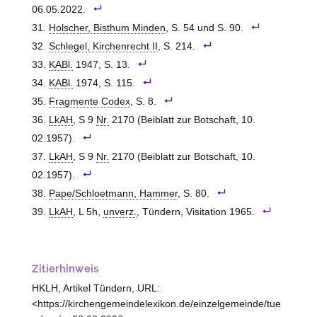
06.05.2022.
Holscher, Bisthum Minden
, S. 54 und S. 90.
Schlegel, Kirchenrecht II
, S. 214.
KABl.
1947, S. 13.
KABl.
1974, S. 115.
Fragmente Codex
, S. 8.
LkAH
, S 9
Nr.
2170 (Beiblatt zur Botschaft, 10.
02.1957).
LkAH
, S 9
Nr.
2170 (Beiblatt zur Botschaft, 10.
02.1957).
Pape/Schloetmann, Hammer
, S. 80.
LkAH
, L 5h,
unverz.
, Tündern, Visitation 1965.
Zitierhinweis
HKLH, Artikel Tündern, URL:
<https://kirchengemeindelexikon.de/einzelgemeinde/tue