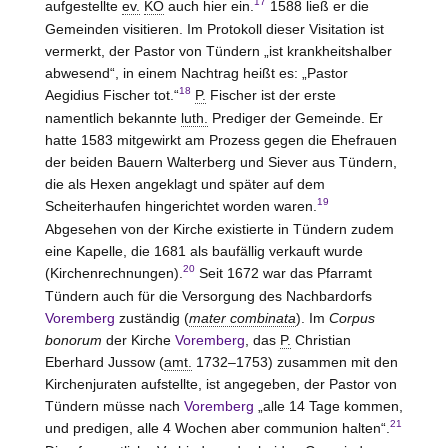
17
aufgestellte
ev.
KO
auch hier ein.
1588 ließ er die
Gemeinden visitieren. Im Protokoll dieser Visitation ist
vermerkt, der Pastor von Tündern „ist krankheitshalber
abwesend“, in einem Nachtrag heißt es: „Pastor
18
Aegidius Fischer tot.“
P.
Fischer ist der erste
namentlich bekannte
luth.
Prediger der Gemeinde. Er
hatte 1583 mitgewirkt am Prozess gegen die Ehefrauen
der beiden Bauern Walterberg und Siever aus Tündern,
die als Hexen angeklagt und später auf dem
19
Scheiterhaufen hingerichtet worden waren.
Abgesehen von der Kirche existierte in Tündern zudem
eine Kapelle, die 1681 als baufällig verkauft wurde
20
(Kirchenrechnungen).
Seit 1672 war das Pfarramt
Tündern auch für die Versorgung des Nachbardorfs
Voremberg
zuständig (
mater combinata
). Im
Corpus
bonorum
der Kirche
Voremberg
, das
P.
Christian
Eberhard Jussow (
amt.
1732–1753) zusammen mit den
Kirchenjuraten aufstellte, ist angegeben, der Pastor von
Tündern müsse nach
Voremberg
„alle 14 Tage kommen,
21
und predigen, alle 4 Wochen aber communion halten“.