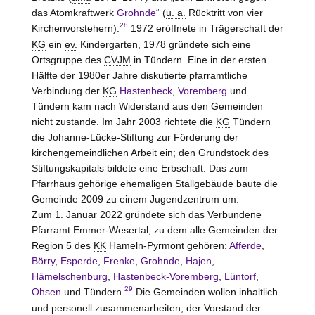
das Atomkraftwerk
Grohnde
“ (
u. a.
Rücktritt von vier
28
Kirchenvorstehern).
1972 eröffnete in Trägerschaft der
KG
ein
ev.
Kindergarten, 1978 gründete sich eine
Ortsgruppe des
CVJM
in Tündern. Eine in der ersten
Hälfte der 1980er Jahre diskutierte pfarramtliche
Verbindung der
KG
Hastenbeck
,
Voremberg
und
Tündern kam nach Widerstand aus den Gemeinden
nicht zustande. Im Jahr 2003 richtete die
KG
Tündern
die Johanne-Lücke-Stiftung zur Förderung der
kirchengemeindlichen Arbeit ein; den Grundstock des
Stiftungskapitals bildete eine Erbschaft. Das zum
Pfarrhaus gehörige ehemaligen Stallgebäude baute die
Gemeinde 2009 zu einem Jugendzentrum um.
Zum 1. Januar 2022 gründete sich das Verbundene
Pfarramt Emmer-Wesertal, zu dem alle Gemeinden der
Region 5 des
KK
Hameln-Pyrmont
gehören:
Afferde
,
Börry
,
Esperde
,
Frenke
,
Grohnde
,
Hajen
,
Hämelschenburg
,
Hastenbeck-Voremberg
,
Lüntorf
,
29
Ohsen
und Tündern.
Die Gemeinden wollen inhaltlich
und personell zusammenarbeiten; der Vorstand der