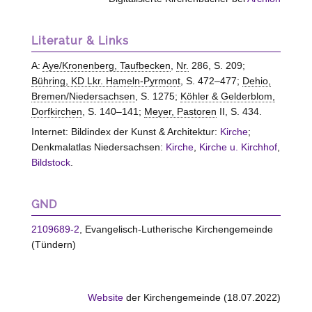
Literatur & Links
A:
Aye/Kronenberg, Taufbecken
,
Nr.
286, S. 209;
Bühring, KD Lkr. Hameln-Pyrmont
, S. 472–477;
Dehio,
Bremen/Niedersachsen
, S. 1275;
Köhler & Gelderblom,
Dorfkirchen
, S. 140–141;
Meyer, Pastoren
II, S. 434.
Internet: Bildindex der Kunst & Architektur:
Kirche
;
Denkmalatlas Niedersachsen:
Kirche
,
Kirche u. Kirchhof
,
Bildstock
.
GND
2109689-2
, Evangelisch-Lutherische Kirchengemeinde
(Tündern)
Website
der Kirchengemeinde (18.07.2022)