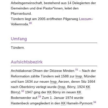
Arbeitsgemeinschaft, bestehend aus 14 Delegierten der
Gemeinden und drei Pastor*innen, leitet den
Pfarrverbund.
Tündern liegt am 2005 eröffneten Pilgerweg
Loccum
–
30
Volkenroda.
Umfang
Tündern.
Aufsichtsbezirk
31
Archidiakonat Ohsen der Diözese Minden.
– Nach der
Reformation zählte Tündern seit 1588 zur
Insp.
Münder
und kam 1634 zur neuen
Insp.
Aerzen, deren Sitz 1664
nach Oberbörry verlegt wurde (
Insp.
Börry, 1924
KK
32
Börry).
1947 ging der
KK
Börry im neuen
KK
33
Bodenwerder auf.
Zum 1. Januar 1974 wurde
34
Hastenbeck umgegliedert in den
KK
Hameln-Pyrmont.