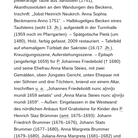
pfeilerartige Taufe aus Sandstein (1751),
Akanthusvoluten an den Wandungen des Beckens,
Inschrift: „Jobst Heinrich Neukirch. Anna Sophia
Beckmanns Anno 1751“. – Halbkugeliges Becken eines
Taufsteins (wohl 13.
Jh.
), aufgestellt in der Turmhalle
(1959 noch im Pfarrgarten). – Spätgotische Pietà (um
1480), Holz, farbig gefasst, 2009 restauriert. – Tafelbild
auf ehemaligem Türblatt der Sakristei (16./17.
Jh.
),
Kreuzigungsszene, Auferstehungsszene. – Epitaph
(angefertigt 1659) für
P.
Johannes Friedebold († 1680)
und seine Ehefrau Anna Maria Steies, mit zwei
Gemälden, oben Jüngstes Gericht, unten Ehepaar mit
vier Söhnen und drei Töchtern, kniend vor einem Altar,
Inschriften
u. a.
: „Johannes Friedeboldt nunc a[nn]o
mundi 1659 aetatis“ und „Anna Maria Steies nunc a[nn]o
mundi 1659“. – Außen: Eingelassen in die Westwand
des nördlichen Anbaus fünf Grabsteine für Kinder des
P.
Henrich Staz Brümmer (
amt.
1675–1693): Johann
Friedrich Brummer (1676–1676), Johann Stats
Brummer (1677–1680), Anna Margreta Brummer
(1679–1680), Juliana Anna Margreta (1681–1682) und