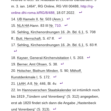
m. 3. ian. 1464“, RG Online, RG VIII 00488,
http://rg-
online.dhi-roma.it/RG/8/488
, 18.07.2022.
UB Hameln II
,
Nr.
503 (
Anm.
).
NLA HA
Hann. 83 III
Nr.
710
.
Sehling, Kirchenordnungen 16. Jh. Bd. 6,1
, S. 708
ff.;
Butt, Herrschaft
, S. 47 ff.
Sehling, Kirchenordnungen 16. Jh. Bd. 6,1
, S. 83 ff.
Kayser, General-Kirchenvisitation
I, S. 203.
Berner, Amt Ohsen
, S. 38.
Holscher, Bisthum Minden
, S. 90;
Mithoff,
Kunstdenkmale I
, S. 172.
LkAH
, A 8,
Nr.
446, Bl. 4v.
Im
Hannoverschen Staatskalender
ist irrtümlich noch
bis 1819 „Tündern und Vorenberg“ (S. 312) angegeben,
erst ab 1820 findet sich dann die Angabe „Hastenbeck
und Vorenberg“ (S. 313).