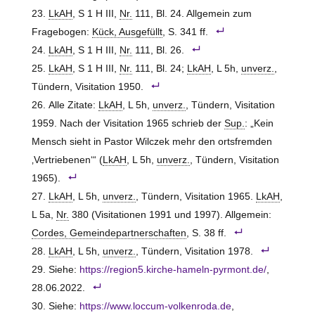
LkAH
, S 1 H III,
Nr.
111, Bl. 24. Allgemein zum
Fragebogen:
Kück, Ausgefüllt
, S. 341 ff.
LkAH
, S 1 H III,
Nr.
111, Bl. 26.
LkAH
, S 1 H III,
Nr.
111, Bl. 24;
LkAH
, L 5h,
unverz.
,
Tündern, Visitation 1950.
Alle Zitate:
LkAH
, L 5h,
unverz.
, Tündern, Visitation
1959. Nach der Visitation 1965 schrieb der
Sup.
: „Kein
Mensch sieht in Pastor Wilczek mehr den ortsfremden
‚Vertriebenen‘“ (
LkAH
, L 5h,
unverz.
, Tündern, Visitation
1965).
LkAH
, L 5h,
unverz.
, Tündern, Visitation 1965.
LkAH
,
L 5a,
Nr.
380 (Visitationen 1991 und 1997). Allgemein:
Cordes, Gemeindepartnerschaften
, S. 38 ff.
LkAH
, L 5h,
unverz.
, Tündern, Visitation 1978.
Siehe:
https://region5.kirche-hameln-pyrmont.de/
,
28.06.2022.
Siehe:
https://www.loccum-volkenroda.de
,