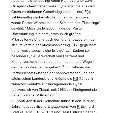
habe damals „unbedingt einen Hannoveraner zum
Ortsgeistlichen“ haben wollen. „Da aber die aus dem
Osten vertriebenen Gemeindeglieder s[einer] Z[ei]t
zahlenmäßig stärker als die Einheimischen waren,
wurde Pastor Wilczek mit den Stimmen der ‚Flüchtlinge‘
gewählt.“ Mittlerweile jedoch finde der Pastor
Unterstützung in einem „erstaunlich großen
Mitarbeiterkreis“ und auch der Kirchenbauverein, der
sich im Vorfeld der Kirchensanierung 1957 gegründet
hatte, weise „beachtliche Erfolge“ auf. Zudem sei
besonders „die Bereitschaft von Pfarramt und
Kirchenvorstand hervorzuheben, auch neue Wege in
26
der Gemeindearbeit zu gehen“.
Im Rahmen der
Partnerschaft zwischen der hannoverschen und der
sächsischen Landeskirche knüpfte die
KG
Tündern
zunächst Kontakte zur Kirchgemeinde Oybin
(südwestlich von Zittau), seit 1981 zur Kirchgemeinde
27
Lauenhain (bei Mittweida).
Zu Konflikten in der Gemeinde führte in den 1970er
Jahren das „politische Engagement“ von
P.
Eckhard
Bretzke (
amt.
1971–1977) und „sein Eintreten gegen