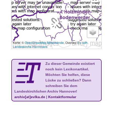
Karte: ©
OpenStreetMap Mitwirkende
, Overlay:
Ev.-luth.
3 km
Landeskirche Hannovers
Zu dieser Gemeinde existiert
noch kein Lexikonartikel.
Möchten Sie helfen, diese
Lücke zu schließen? Dann
schreiben Sie dem
Landeskirchlichen Archiv Hannover!
archiv[at]evlka.de
|
Kontaktformular