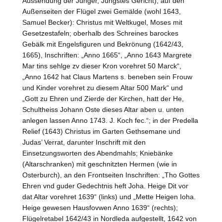
Aussendung der Jünger, Jüngstes Gericht); auf den
Außenseiten der Flügel zwei Gemälde (wohl 1643,
Samuel Becker): Christus mit Weltkugel, Moses mit
Gesetzestafeln; oberhalb des Schreines barockes
Gebälk mit Engelsfiguren und Bekrönung (1642/43,
1665), Inschriften: „Anno 1665“, „Anno 1643 Margrete
Mar tins sehlge zv dieser Kron vorehret 50 Marck“,
„Anno 1642 hat Claus Martens s. beneben sein Frouw
und Kinder vorehret zu diesem Altar 500 Mark“ und
„Gott zu Ehren und Zierde der Kirchen, hatt der He,
Schultheiss Johann Oste dieses Altar aben u. unten
anlegen lassen Anno 1743. J. Koch fec.“; in der Predella
Relief (1643) Christus im Garten Gethsemane und
Judas’ Verrat, darunter Inschrift mit den
Einsetzungsworten des Abendmahls; Kniebänke
(Altarschranken) mit geschnitzten Hermen (wie in
Osterburch), an den Frontseiten Inschriften: „Tho Gottes
Ehren vnd guder Gedechtnis heft Joha. Heige Dit vor
dat Altar vorehret 1639“ (links) und „Mette Heigen Ioha.
Heige gewesen Hausfovwen Anno 1639“ (rechts);
Flügelretabel 1642/43 in Nordleda aufgestellt, 1642 von