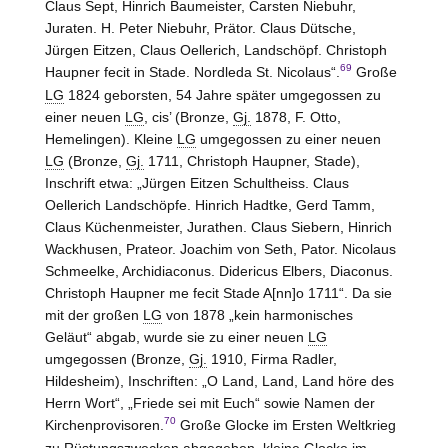
Claus Sept, Hinrich Baumeister, Carsten Niebuhr,
Juraten. H. Peter Niebuhr, Prätor. Claus Dütsche,
Jürgen Eitzen, Claus Oellerich, Landschöpf. Christoph
69
Haupner fecit in Stade. Nordleda St. Nicolaus“.
Große
LG
1824 geborsten, 54 Jahre später umgegossen zu
einer neuen
LG
, cis’ (Bronze,
Gj.
1878, F. Otto,
Hemelingen
). Kleine
LG
umgegossen zu einer neuen
LG
(Bronze,
Gj.
1711, Christoph Haupner,
Stade
),
Inschrift etwa: „Jürgen Eitzen Schultheiss. Claus
Oellerich Landschöpfe. Hinrich Hadtke, Gerd Tamm,
Claus Küchenmeister, Jurathen. Claus Siebern, Hinrich
Wackhusen, Prateor. Joachim von Seth, Pator. Nicolaus
Schmeelke, Archidiaconus. Didericus Elbers, Diaconus.
Christoph Haupner me fecit Stade A[nn]o 1711“. Da sie
mit der großen
LG
von 1878 „kein harmonisches
Geläut“ abgab, wurde sie zu einer neuen
LG
umgegossen (Bronze,
Gj.
1910, Firma Radler,
Hildesheim
), Inschriften: „O Land, Land, Land höre des
Herrn Wort“, „Friede sei mit Euch“ sowie Namen der
70
Kirchenprovisoren.
Große Glocke im Ersten Weltkrieg