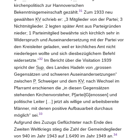
kirchenpolitisch zur Hannoverschen
31
Bekenntnisgemeinschaft gezählt.
Zum 1933 neu
gewählten
KV
schrieb er: „3 Mitglieder von der Partei; 3
Nichtmitglieder. 2 legten später Amt aus Parteigründen
nieder; 1 Parteimitglied bewährte sich kirchlich sehr in
Widerspruch und Auseinandersetzung mit der Partei vor
den Kreisleiter geladen, weil er kirchliches Amt nicht
niederlegen wollte und sich diesbezüglichem Befehl
32
widersetzte.“
Im Bericht über die Visitation 1939
spricht der
Sup.
des Landes Hadeln von „grossen
Gegensätzen und schweren Auseinandersetzungen“
zwischen
P.
Schweiger und dem
KV
; nach Wechsel im
Pfarramt erschienen die „in diesen Gegensätzen
stehenden Kirchenvorsteher, P[artei]G[enossen] und
politische Leiter […] jetzt als willige und arbeitsbereite
Männer, mit denen positive Aufbauarbeit durchaus
33
möglich“ sei.
Aufgrund des Zuzugs Geflüchteter nach Ende des
Zweiten Weltkriegs stieg die Zahl der Gemeindeglieder
34
von 940 im Jahr 1943 auf 1.6490 im Jahr 1949 an.