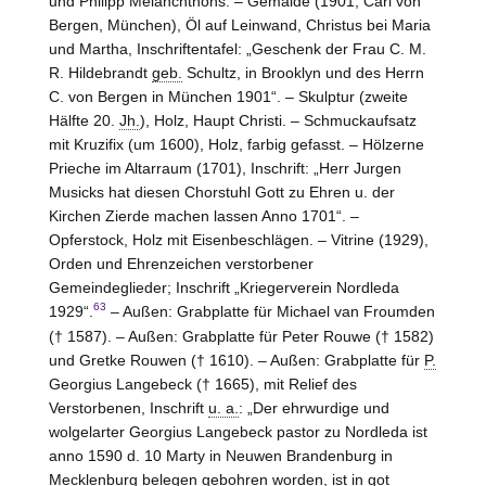
und Philipp Melanchthons. – Gemälde (1901, Carl von
Bergen, München
), Öl auf Leinwand, Christus bei Maria
und Martha, Inschriftentafel: „Geschenk der Frau C. M.
R. Hildebrandt
geb.
Schultz, in Brooklyn und des Herrn
C. von
Bergen in München
1901“. – Skulptur (zweite
Hälfte 20.
Jh.
), Holz, Haupt Christi. – Schmuckaufsatz
mit Kruzifix (um 1600), Holz, farbig gefasst. – Hölzerne
Prieche im Altarraum (1701), Inschrift: „Herr Jurgen
Musicks hat diesen Chorstuhl Gott zu Ehren u. der
Kirchen Zierde machen lassen Anno 1701“. –
Opferstock, Holz mit Eisenbeschlägen. – Vitrine (1929),
Orden und Ehrenzeichen verstorbener
Gemeindeglieder; Inschrift „Kriegerverein Nordleda
63
1929“.
– Außen: Grabplatte für Michael van Froumden
(† 1587). – Außen: Grabplatte für Peter Rouwe († 1582)
und Gretke Rouwen († 1610). – Außen: Grabplatte für
P.
Georgius Langebeck († 1665), mit Relief des
Verstorbenen, Inschrift
u. a.
: „Der ehrwurdige und
wolgelarter Georgius Langebeck pastor zu Nordleda ist
anno 1590 d. 10 Marty in Neuwen Brandenburg in
Mecklenburg belegen gebohren worden, ist in got