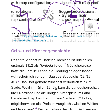
Karte: ©
OpenStreetMap Mitwirkende
, Overlay:
Ev.-luth.
3 km
Landeskirche Hannovers
Orts- und Kirchengeschichte
Das Straßendorf im Hadeler Hochland ist urkundlich
2
erstmals 1312 als
Nortleda
belegt.
Möglicherweise
hatte die Familie
Lappe
die Siedlung anlegen lassen,
wahrscheinlich vor dem Bau des Seedeichs (12./13.
3
Jh.
).
Das Dorf gehörte zunächst vermutlich zur
Gft.
Stade
. Wohl im frühen 13.
Jh.
kam die Landesherrschaft
über Nordleda und die übrigen Kirchspiele im
Land
Hadeln
an
Hzg.
Bernhard III. von
Sachsen
(† 1212),
möglicherweise als „Preis im Ausgleich zwischen Welfen
4
und Askaniern“.
Bei der Teilung des
Hzm.
Sachsen
im