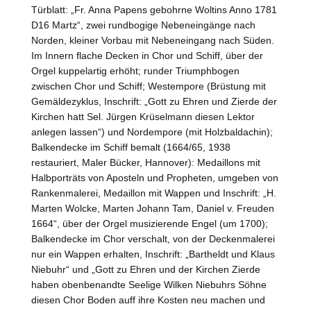
Türblatt: „Fr. Anna Papens gebohrne Woltins Anno 1781
D16 Martz“, zwei rundbogige Nebeneingänge nach
Norden, kleiner Vorbau mit Nebeneingang nach Süden.
Im Innern flache Decken in Chor und Schiff, über der
Orgel kuppelartig erhöht; runder Triumphbogen
zwischen Chor und Schiff; Westempore (Brüstung mit
Gemäldezyklus, Inschrift: „Gott zu Ehren und Zierde der
Kirchen hatt Sel. Jürgen Krüselmann diesen Lektor
anlegen lassen“) und Nordempore (mit Holzbaldachin);
Balkendecke im Schiff bemalt (1664/65, 1938
restauriert, Maler Bücker,
Hannover
): Medaillons mit
Halbporträts von Aposteln und Propheten, umgeben von
Rankenmalerei, Medaillon mit Wappen und Inschrift: „H.
Marten Wolcke, Marten Johann Tam, Daniel v. Freuden
1664“, über der Orgel musizierende Engel (um 1700);
Balkendecke im Chor verschalt, von der Deckenmalerei
nur ein Wappen erhalten, Inschrift: „Bartheldt und Klaus
Niebuhr“ und „Gott zu Ehren und der Kirchen Zierde
haben obenbenandte Seelige Wilken Niebuhrs Söhne
diesen Chor Boden auff ihre Kosten neu machen und