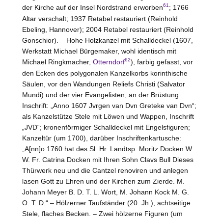
61
der Kirche auf der Insel Nordstrand erworben
; 1766
Altar verschalt; 1937 Retabel restauriert (Reinhold
Ebeling,
Hannover
); 2004 Retabel restauriert (Reinhold
Gonschior). –
Hohe
Holzkanzel mit Schalldeckel (1607,
Werkstatt Michael Bürgemaker, wohl identisch mit
62
Michael Ringkmacher,
Otterndorf
), farbig gefasst, vor
den Ecken des polygonalen Kanzelkorbs korinthische
Säulen, vor den Wandungen Reliefs Christi (Salvator
Mundi) und der vier Evangelisten, an der Brüstung
Inschrift: „Anno 1607 Jvrgen van Dvn Greteke van Dvn“;
als Kanzelstütze Stele mit Löwen und Wappen, Inschrift
„JVD“; kronenförmiger Schalldeckel mit Engelsfiguren;
Kanzeltür (um 1700), darüber Inschriftenkartusche:
„A[nn]o 1760 hat des Sl. Hr. Landtsp. Moritz Docken W.
W. Fr. Catrina Docken mit Ihren Sohn Clavs Bull Dieses
Thürwerk neu und die Cantzel renoviren und anlegen
lasen Gott zu Ehren und der Kirchen zum Zierde. M.
Johann Meyer B. D. T. L. Wort, M. Johann Kock M. G.
O. T. D.“ – Hölzerner Taufständer (20.
Jh.
), achtseitige
Stele, flaches Becken. – Zwei hölzerne Figuren (um