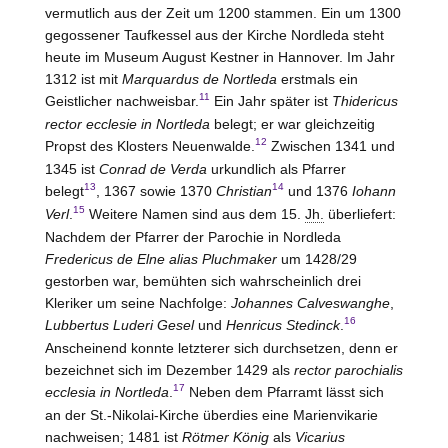
vermutlich aus der Zeit um 1200 stammen. Ein um 1300
gegossener Taufkessel aus der Kirche Nordleda steht
heute im Museum August Kestner in Hannover. Im Jahr
1312 ist mit
Marquardus de Nortleda
erstmals ein
11
Geistlicher nachweisbar.
Ein Jahr später ist
Thidericus
rector ecclesie in Nortleda
belegt; er war gleichzeitig
12
Propst des Klosters
Neuenwalde
.
Zwischen 1341 und
1345 ist
Conrad de Verda
urkundlich als Pfarrer
13
14
belegt
, 1367 sowie 1370
Christian
und 1376
Iohann
15
Verl
.
Weitere Namen sind aus dem 15.
Jh.
überliefert:
Nachdem der Pfarrer der Parochie in Nordleda
Fredericus de Elne alias Pluchmaker
um 1428/29
gestorben war, bemühten sich wahrscheinlich drei
Kleriker um seine Nachfolge:
Johannes Calveswanghe
,
16
Lubbertus Luderi Gesel
und
Henricus Stedinck
.
Anscheinend konnte letzterer sich durchsetzen, denn er
bezeichnet sich im Dezember 1429 als
rector parochialis
17
ecclesia in Nortleda
.
Neben dem Pfarramt lässt sich
an der St.-Nikolai-Kirche überdies eine Marienvikarie
nachweisen; 1481 ist
Rötmer
König
als
Vicarius