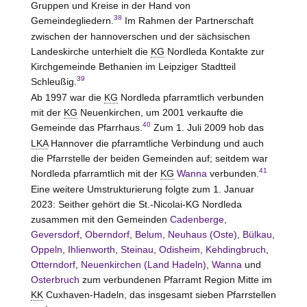
Gruppen und Kreise in der Hand von
38
Gemeindegliedern.
Im Rahmen der Partnerschaft
zwischen der hannoverschen und der sächsischen
Landeskirche unterhielt die
KG
Nordleda Kontakte zur
Kirchgemeinde Bethanien im Leipziger Stadtteil
39
Schleußig.
Ab 1997 war die
KG
Nordleda pfarramtlich verbunden
mit der
KG
Neuenkirchen, um 2001 verkaufte die
40
Gemeinde das Pfarrhaus.
Zum 1. Juli 2009 hob das
LKA
Hannover die pfarramtliche Verbindung und auch
die Pfarrstelle der beiden Gemeinden auf; seitdem war
41
Nordleda pfarramtlich mit der
KG
Wanna
verbunden.
Eine weitere Umstrukturierung folgte zum 1. Januar
2023: Seither gehört die St.-Nicolai-KG Nordleda
zusammen mit den Gemeinden
Cadenberge
,
Geversdorf
,
Oberndorf
,
Belum
,
Neuhaus (Oste)
,
Bülkau
,
Oppeln
,
Ihlienworth
,
Steinau
,
Odisheim
,
Kehdingbruch
,
Otterndorf
,
Neuenkirchen (Land Hadeln)
,
Wanna
und
Osterbruch
zum verbundenen Pfarramt Region Mitte im
KK
Cuxhaven-Hadeln
, das insgesamt sieben Pfarrstellen