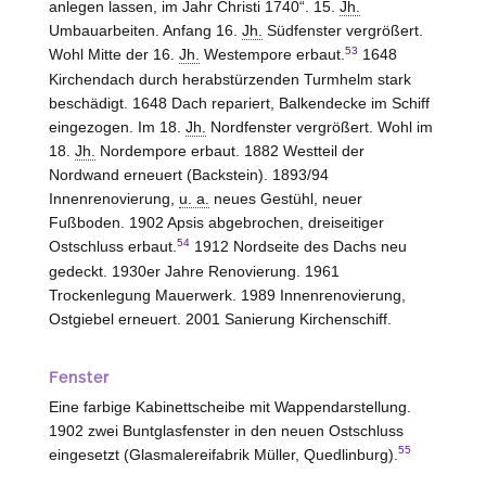
anlegen lassen, im Jahr Christi 1740“. 15.
Jh.
Umbauarbeiten. Anfang 16.
Jh.
Südfenster vergrößert.
53
Wohl Mitte der 16.
Jh.
Westempore erbaut.
1648
Kirchendach durch herabstürzenden Turmhelm stark
beschädigt. 1648 Dach repariert, Balkendecke im Schiff
eingezogen. Im 18.
Jh.
Nordfenster vergrößert. Wohl im
18.
Jh.
Nordempore erbaut. 1882 Westteil der
Nordwand erneuert (Backstein). 1893/94
Innenrenovierung,
u. a.
neues Gestühl, neuer
Fußboden. 1902 Apsis abgebrochen, dreiseitiger
54
Ostschluss erbaut.
1912 Nordseite des Dachs neu
gedeckt. 1930er Jahre Renovierung. 1961
Trockenlegung Mauerwerk. 1989 Innenrenovierung,
Ostgiebel erneuert. 2001 Sanierung Kirchenschiff.
Fenster
Eine farbige Kabinettscheibe mit Wappendarstellung.
1902 zwei Buntglasfenster in den neuen Ostschluss
55
eingesetzt (Glasmalereifabrik Müller, Quedlinburg).