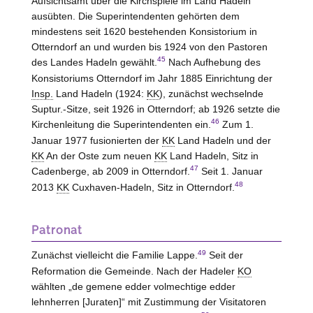
Aufsichtsamt über die Kirchspiele im Land Hadeln
ausübten. Die Superintendenten gehörten dem
mindestens seit 1620 bestehenden Konsistorium in
Otterndorf an und wurden bis 1924 von den Pastoren
45
des Landes Hadeln gewählt.
Nach Aufhebung des
Konsistoriums Otterndorf im Jahr 1885 Einrichtung der
Insp.
Land Hadeln (1924:
KK
), zunächst wechselnde
Suptur.-Sitze, seit 1926 in Otterndorf; ab 1926 setzte die
46
Kirchenleitung die Superintendenten ein.
Zum 1.
Januar 1977 fusionierten der
KK
Land Hadeln und der
KK
An der Oste zum neuen
KK
Land Hadeln, Sitz in
47
Cadenberge, ab 2009 in Otterndorf.
Seit 1. Januar
48
2013
KK
Cuxhaven-Hadeln, Sitz in Otterndorf.
Patronat
49
Zunächst vielleicht die Familie Lappe.
Seit der
Reformation die Gemeinde. Nach der Hadeler
KO
wählten „de gemene edder volmechtige edder
lehnherren [Juraten]“ mit Zustimmung der Visitatoren