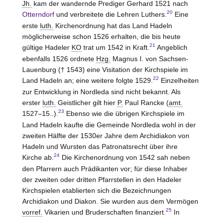
Jh.
kam der wandernde Prediger Gerhard 1521 nach
20
Otterndorf
und verbreitete die Lehren Luthers.
Eine
erste
luth.
Kirchenordnung hat das Land Hadeln
möglicherweise schon 1526 erhalten, die bis heute
21
gültige Hadeler
KO
trat um 1542 in Kraft.
Angeblich
ebenfalls 1526 ordnete
Hzg.
Magnus I. von
Sachsen-
Lauenburg
(† 1543) eine Visitation der Kirchspiele im
22
Land Hadeln an; eine weitere folgte 1529.
Einzelheiten
zur Entwicklung in Nordleda sind nicht bekannt. Als
erster
luth.
Geistlicher gilt hier
P.
Paul Rancke (
amt.
23
1527–15..).
Ebenso wie die übrigen Kirchspiele im
Land Hadeln kaufte die Gemeinde Nordleda wohl in der
zweiten Hälfte der 1530er Jahre dem Archidiakon von
Hadeln und Wursten das Patronatsrecht über ihre
24
Kirche ab.
Die Kirchenordnung von 1542 sah neben
den Pfarrern auch Prädikanten vor; für diese Inhaber
der zweiten oder dritten Pfarrstellen in den Hadeler
Kirchspielen etablierten sich die Bezeichnungen
Archidiakon und Diakon. Sie wurden aus dem Vermögen
25
vorref.
Vikarien und Bruderschaften finanziert.
In