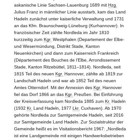
askanische Linie
Sachsen-Lauenburg
1689 mit
Hzg.
Julius Franz in männlicher Linie ausstarb, kam das
Land
Hadeln
zunächst unter kaiserliche Verwaltung und 1731
an das Kfm.
Braunschweig-Lüneburg
(Kurhannover). In
französischer Zeit zählte Nordleda im Jahr 1810
kurzzeitig zum
Kgr.
Westphalen (Departement der Elbe-
und Wesermündung, Distrikt
Stade
, Kanton
Neuenkirchen
) und dann zum Kaiserreich Frankreich
(Département des Bouches de l’Elbe, Arrondissement
Stade
, Kanton
Ritzebüttel
, 1811–1814). Nordleda, seit
1815 Teil des neuen
Kgr.
Hannover
, zählte ab 1819 zur
Landschaft Hadeln
und war ab 1852 Teil des neuen
Amtes
Otterndorf
. Mit der Annexion des
Kgr.
Hannover
fiel das Dorf 1866 an das
Kgr.
Preußen. Bei Einführung
der Kreisverfassung kam Nordleda 1885 zum
Kr.
Hadeln
(1932
Kr.
Land Hadeln
, 1977
Lkr.
Cuxhaven
). Ab 1970
gehörte Nordleda zur Samtgemeinde
Hadeln
, seit 2016
zur Samtgemeinde
Land Hadeln
. Zur Sozialstruktur der
Gemeinde heißt es im Visitationsbericht 1967: „Nordleda
ist eine Landgemeinde mit einigen Handwerksbetrieben