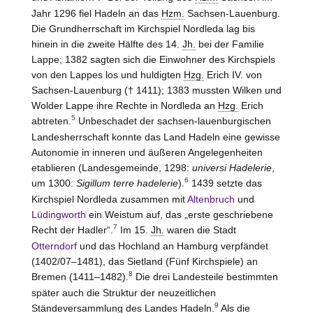
Jahr 1296 fiel Hadeln an das
Hzm.
Sachsen-Lauenburg
.
Die Grundherrschaft im Kirchspiel Nordleda lag bis
hinein in die zweite Hälfte des 14.
Jh.
bei der Familie
Lappe
; 1382 sagten sich die Einwohner des Kirchspiels
von den Lappes los und huldigten
Hzg.
Erich IV. von
Sachsen-Lauenburg
(† 1411); 1383 mussten Wilken und
Wolder Lappe ihre Rechte in Nordleda an
Hzg.
Erich
5
abtreten.
Unbeschadet der sachsen-lauenburgischen
Landesherrschaft konnte das
Land Hadeln
eine gewisse
Autonomie in inneren und äußeren Angelegenheiten
etablieren (Landesgemeinde, 1298:
universi Hadelerie
,
6
um 1300:
Sigillum terre hadelerie
).
1439 setzte das
Kirchspiel Nordleda zusammen mit
Altenbruch
und
Lüdingworth
ein Weistum auf, das „erste geschriebene
7
Recht der Hadler“.
Im 15.
Jh.
waren die Stadt
Otterndorf
und das Hochland an Hamburg verpfändet
(1402/07–1481), das Sietland (Fünf Kirchspiele) an
8
Bremen (1411–1482).
Die drei Landesteile bestimmten
später auch die Struktur der neuzeitlichen
9
Ständeversammlung des
Landes Hadeln
.
Als die