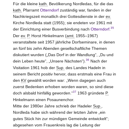
Für die kleine
kath.
Bevölkerung Nordledas, für die das
kath.
Pfarramt
Otterndorf
zuständig war, fanden in der
Nachkriegszeit monatlich drei Gottesdienste in der
ev.
Kirche Nordleda statt (1955); sie endeten vor 1961 mit
35
der Einrichtung einer Busverbindung nach
Otterndorf
.
Der
ev.
P.
Horst Hinkelmann (
amt.
1955–1967)
veranstaltete seit 1957 jährliche Dorfseminare, in denen
an fünf bis zehn Abenden gesellschaftliche Themen
diskutiert wurden („Das Dorf in der Wandlung“, „Du und
36
dein Leben heute“, „Unsere Nächsten“).
Nach der
Visitation 1961 hob der
Sup.
des Landes Hadeln in
seinem Bericht positiv hervor, dass erstmals eine Frau in
den
KV
gewählt worden war: „Wenn dagegen auch
zuerst Bedenken erhoben worden waren, so sind diese
37
doch alsbald hinfällig geworden.“
1963 gründete
P.
Hinkelmann einen Posaunenchor.
Mitte der 1980er Jahre schrieb der Hadeler
Sup.
,
Nordleda habe sich während der letzten Jahre „ein
gutes Stück hin zur mündigen Gemeinde entwickelt“;
abgesehen vom Frauenkreis lag die Leitung der