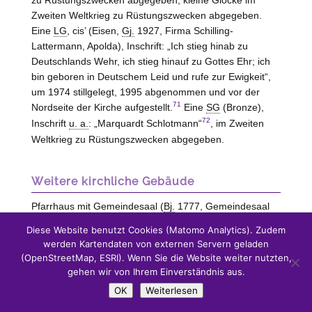
zu Rüstungszwecken abgegeben, kleine Glocke im
Zweiten Weltkrieg zu Rüstungszwecken abgegeben.
Eine
LG
, cis’ (Eisen,
Gj.
1927, Firma Schilling-
Lattermann,
Apolda
), Inschrift: „Ich stieg hinab zu
Deutschlands Wehr, ich stieg hinauf zu Gottes Ehr; ich
bin geboren in Deutschem Leid und rufe zur Ewigkeit“,
um 1974 stillgelegt, 1995 abgenommen und vor der
71
Nordseite der Kirche aufgestellt.
Eine
SG
(Bronze),
72
Inschrift
u. a.
: „Marquardt Schlotmann“
, im Zweiten
Weltkrieg zu Rüstungszwecken abgegeben.
Weitere kirchliche Gebäude
Pfarrhaus mit Gemeindesaal (
Bj.
1777, Gemeindesaal
1957 eingerichtet), um 2001 verkauft.
Diese Website benutzt Cookies (Matomo Analytics). Zudem
werden Kartendaten von externen Servern geladen
(OpenStreetMap, ESRI). Wenn Sie die Website weiter nutzten,
Friedhof
gehen wir von Ihrem Einverständnis aus.
Ehemaliger kirchlicher Friedhof rund um die Kirche.
OK
Weiterlesen
Neuer kirchlicher Friedhof südöstlich der Kirche,