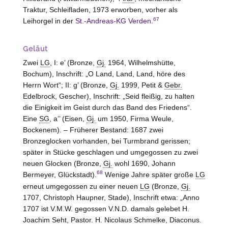
Traktur, Schleifladen, 1973 erworben, vorher als
67
Leihorgel in der
St.-Andreas-KG Verden
.
Geläut
Zwei
LG
, I: e’ (Bronze,
Gj.
1964, Wilhelmshütte,
Bochum
), Inschrift: „O Land, Land, Land, höre des
Herrn Wort“; II: g’ (Bronze,
Gj.
1999, Petit &
Gebr.
Edelbrock,
Gescher
), Inschrift: „Seid fleißig, zu halten
die Einigkeit im Geist durch das Band des Friedens“.
Eine
SG
, a’’ (Eisen,
Gj.
um 1950, Firma Weule,
Bockenem
). – Früherer Bestand: 1687 zwei
Bronzeglocken vorhanden, bei Turmbrand gerissen;
später in Stücke geschlagen und umgegossen zu zwei
neuen Glocken (Bronze,
Gj.
wohl 1690, Johann
68
Bermeyer,
Glückstadt
).
Wenige Jahre später große
LG
erneut umgegossen zu einer neuen
LG
(Bronze,
Gj.
1707, Christoph Haupner,
Stade
), Inschrift etwa: „Anno
1707 ist V.M.W. gegossen V.N.D. damals gelebet H.
Joachim Seht, Pastor. H. Nicolaus Schmelke, Diaconus.