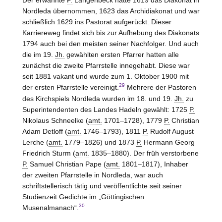
Nordleda übernommen, 1623 das Archidiakonat und war
schließlich 1629 ins Pastorat aufgerückt. Dieser
Karriereweg findet sich bis zur Aufhebung des Diakonats
1794 auch bei den meisten seiner Nachfolger. Und auch
die im 19.
Jh.
gewählten ersten Pfarrer hatten alle
zunächst die zweite Pfarrstelle innegehabt. Diese war
seit 1881 vakant und wurde zum 1. Oktober 1900 mit
29
der ersten Pfarrstelle vereinigt.
Mehrere der Pastoren
des Kirchspiels Nordleda wurden im 18. und 19.
Jh.
zu
Superintendenten des Landes Hadeln gewählt: 1725
P.
Nikolaus Schneelke (
amt.
1701–1728), 1779
P.
Christian
Adam Detloff (
amt.
1746–1793), 1811
P.
Rudolf August
Lerche (
amt.
1779–1826) und 1873
P.
Hermann Georg
Friedrich Sturm (
amt.
1835–1880). Der früh verstorbene
P.
Samuel Christian Pape (
amt.
1801–1817), Inhaber
der zweiten Pfarrstelle in Nordleda, war auch
schriftstellerisch tätig und veröffentlichte seit seiner
Studienzeit Gedichte im „Göttingischen
30
Musenalmanach“.