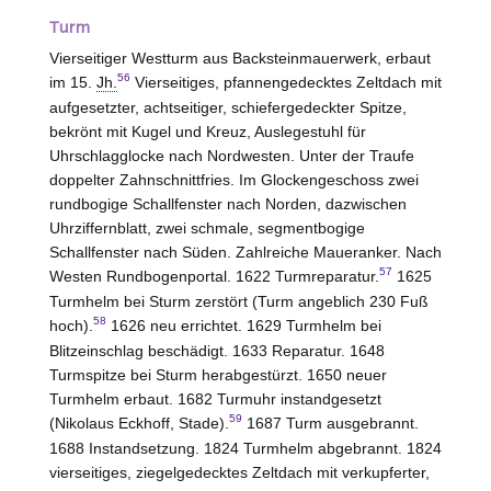
Turm
Vierseitiger Westturm aus Backsteinmauerwerk, erbaut
56
im 15.
Jh.
Vierseitiges, pfannengedecktes Zeltdach mit
aufgesetzter, achtseitiger, schiefergedeckter Spitze,
bekrönt mit Kugel und Kreuz, Auslegestuhl für
Uhrschlagglocke nach Nordwesten. Unter der Traufe
doppelter Zahnschnittfries. Im Glockengeschoss zwei
rundbogige Schallfenster nach Norden, dazwischen
Uhrziffernblatt, zwei schmale, segmentbogige
Schallfenster nach Süden. Zahlreiche Maueranker. Nach
57
Westen
Rundbogenportal. 1622 Turmreparatur.
1625
Turmhelm bei Sturm zerstört (Turm angeblich 230 Fuß
58
hoch).
1626 neu errichtet. 1629 Turmhelm bei
Blitzeinschlag beschädigt. 1633 Reparatur. 1648
Turmspitze bei Sturm herabgestürzt. 1650 neuer
Turmhelm erbaut. 1682 Turmuhr instandgesetzt
59
(Nikolaus Eckhoff,
Stade
).
1687 Turm ausgebrannt.
1688 Instandsetzung. 1824 Turmhelm abgebrannt. 1824
vierseitiges, ziegelgedecktes Zeltdach mit verkupferter,