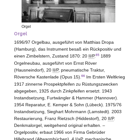
Orgel
Orgel
1696/97 Orgelbau, ausgeführt von Matthias Dropa
(
Hamburg
), das Instrument besaß ein Rückpositiv und
65
einen Zimbelstern, Zustand 1870: 20
II/P
.
1889
Orgelneubau, ausgeführt von Ernst Röver
(
Hausneindorf
), 20
II/P
, pneumatische Traktur,
66
Röversche Kastenlade (Opus 15).
Im Ersten Weltkrieg
1917 zinnerne Prospektpfeifen zu Rüstungszwecken
abgegeben, 1925 durch Zinkpfeifen ersetzt. 1943
Instandsetzung, Furtwängler & Hammer (
Hannover
).
1954 Reparatur, E. Kemper & Sohn (
Lübeck
). 1975/76
Instandsetzung, Sieghart Mohrmann (
Lamstedt
). 2003
Restaurierung, Franz Rietzsch (
Hiddestorf
), 20
II/P
.
Denkmalorgel, weitgehend original erhalten. –
Orgelpositiv, erbaut 1966 von Firma Gebrüder
Hillebrand (
Altwarmbüchen
), 4
I/aP
, mechanische