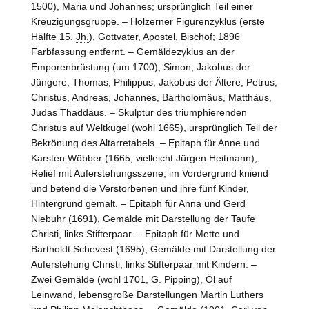
1500), Maria und Johannes; ursprünglich Teil einer
Kreuzigungsgruppe. – Hölzerner Figurenzyklus (erste
Hälfte 15.
Jh.
), Gottvater, Apostel, Bischof; 1896
Farbfassung entfernt. – Gemäldezyklus an der
Emporenbrüstung (um 1700), Simon, Jakobus der
Jüngere, Thomas, Philippus, Jakobus der Ältere, Petrus,
Christus, Andreas, Johannes, Bartholomäus, Matthäus,
Judas Thaddäus. – Skulptur des triumphierenden
Christus auf Weltkugel (wohl 1665), ursprünglich Teil der
Bekrönung des Altarretabels. – Epitaph für Anne und
Karsten Wöbber (1665, vielleicht Jürgen Heitmann),
Relief mit Auferstehungsszene, im Vordergrund kniend
und betend die Verstorbenen und ihre fünf Kinder,
Hintergrund gemalt. – Epitaph für Anna und Gerd
Niebuhr (1691), Gemälde mit Darstellung der Taufe
Christi, links Stifterpaar. – Epitaph für Mette und
Bartholdt Schevest (1695), Gemälde mit Darstellung der
Auferstehung Christi, links Stifterpaar mit Kindern. –
Zwei Gemälde (wohl 1701, G. Pipping), Öl auf
Leinwand, lebensgroße Darstellungen Martin Luthers