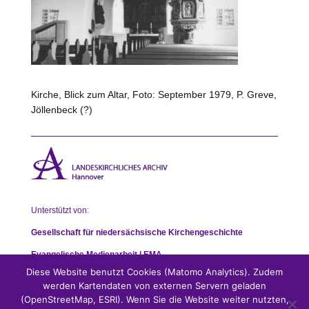
Kirche, Blick zum Altar, Foto: September 1979, P. Greve,
Jöllenbeck (?)
Unterstützt von:
Gesellschaft für niedersächsische Kirchengeschichte
Evangelische Medienarbeit | EMA
Diese Website benutzt Cookies (Matomo Analytics). Zudem
werden Kartendaten von externen Servern geladen
(OpenStreetMap, ESRI). Wenn Sie die Website weiter nutzten,