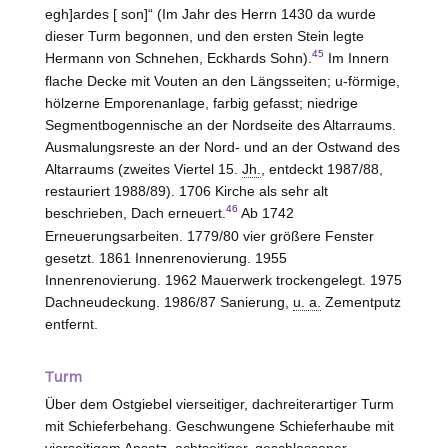
egh]ardes [ son]“ (Im Jahr des Herrn 1430 da wurde
dieser Turm begonnen, und den ersten Stein legte
45
Hermann von Schnehen, Eckhards Sohn).
Im Innern
flache Decke mit Vouten an den Längsseiten; u-förmige,
hölzerne Emporenanlage, farbig gefasst; niedrige
Segmentbogennische an der Nordseite des Altarraums.
Ausmalungsreste an der Nord- und an der Ostwand des
Altarraums (zweites Viertel 15.
Jh.
, entdeckt 1987/88,
restauriert 1988/89). 1706 Kirche als sehr alt
46
beschrieben, Dach erneuert.
Ab 1742
Erneuerungsarbeiten. 1779/80 vier größere Fenster
gesetzt. 1861 Innenrenovierung. 1955
Innenrenovierung. 1962 Mauerwerk trockengelegt. 1975
Dachneudeckung. 1986/87 Sanierung,
u. a.
Zementputz
entfernt.
Turm
Über dem Ostgiebel vierseitiger, dachreiterartiger Turm
mit Schieferbehang. Geschwungene Schieferhaube mit