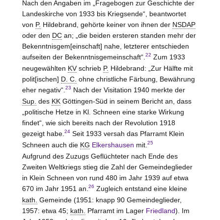
Nach den Angaben im „Fragebogen zur Geschichte der
Landeskirche von 1933 bis Kriegsende“, beantwortet
von
P.
Hildebrand, gehörte keiner von ihnen der
NSDAP
oder den
DC
an; „die beiden ersteren standen mehr der
Bekenntnisgem[einschaft] nahe, letzterer entschieden
22
aufseiten der Bekenntnisgemeinschaft“.
Zum 1933
neugewählten
KV
schrieb
P.
Hildebrand: „Zur Hälfte mit
polit[ischen]
D. C.
ohne christliche Färbung, Bewährung
23
eher negativ“.
Nach der Visitation 1940 merkte der
Sup.
des
KK
Göttingen-Süd in seinem Bericht an, dass
„politische Hetze in Kl. Schneen eine starke Wirkung
findet“, wie sich bereits nach der Revolution 1918
24
gezeigt habe.
Seit 1933 versah das Pfarramt Klein
25
Schneen auch die
KG
Elkershausen
mit.
Aufgrund des Zuzugs Geflüchteter nach Ende des
Zweiten Weltkriegs stieg die Zahl der Gemeindeglieder
in Klein Schneen von rund 480 im Jahr 1939 auf etwa
26
670 im Jahr 1951 an.
Zugleich entstand eine kleine
kath.
Gemeinde (1951: knapp 90 Gemeindeglieder,
1957: etwa 45;
kath.
Pfarramt im Lager
Friedland
). Im