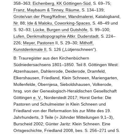
358–363;
Eichenberg, KK Göttingen-Süd
, S. 69–75;
Franz, Maybaum & Tinney, Räume
, S. 134–139;
Grote/van der Ploeg/Kellner, Wandmalerei
, Katalogband,
Nr.
88;
Ide & Maloku, Coworking-Spaces
, S. 48–49 und
S. 92–93;
Lücke, Burgen und Gutshöfe
, S. 99–100;
Lufen, Denkmaltopographie Altkr. Duderstadt
, S. 224–
226;
Meyer, Pastoren
II, S. 29–30;
Mithoff,
Kunstdenkmale II
, S. 126 („Lütjenschneen“).
B: Trauregister aus den Kirchenbüchern
Südniedersachsens 1801–1850. Teil 8. Göttingen West:
Atzenhausen, Dahlenrode, Deiderode, Dramfeld,
Elkershausen, Friedland, Klein Schneen, Mariengarten,
Mollenfelde, Obernjesa, Sieboldshausen, Volkerode,
hrsg. von der Genealogisch-Heraldischen Gesellschaft
Göttingen
e. V.
, Norderstedt 2017; Horst Gerke: Die
Pastoren und Schulmeister in Klein Schneen und
Friedland von der Reformation bis zur Mitte des 19.
Jahrhunderts, 3 Teile (= Jühnder Mitteilungen 9,1–3),
Burscheid 2002; Günter Jaritz: Klein Schneen. Eine
Ortsgeschichte, Friedland 2008, bes. S. 256–271 und S.