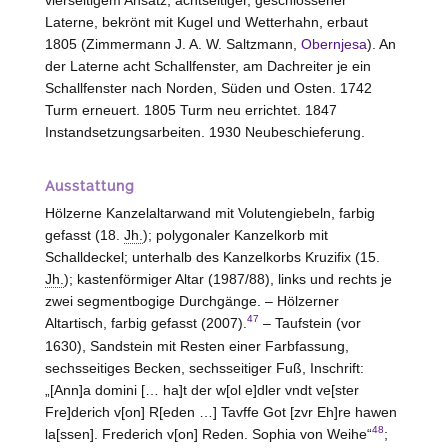
vierseitigem Ansatz, achtseitiger, geschlossener
Laterne, bekrönt mit Kugel und Wetterhahn, erbaut
1805 (Zimmermann J. A. W. Saltzmann,
Obernjesa
). An
der Laterne acht Schallfenster, am Dachreiter je ein
Schallfenster nach Norden, Süden und Osten. 1742
Turm erneuert. 1805 Turm neu errichtet. 1847
Instandsetzungsarbeiten. 1930 Neubeschieferung.
Ausstattung
Hölzerne Kanzelaltarwand mit Volutengiebeln, farbig
gefasst (18.
Jh.
); polygonaler Kanzelkorb mit
Schalldeckel; unterhalb des Kanzelkorbs Kruzifix (15.
Jh.
); kastenförmiger Altar (1987/88), links und rechts je
zwei segmentbogige Durchgänge. – Hölzerner
47
Altartisch, farbig gefasst (2007).
– Taufstein (vor
1630), Sandstein mit Resten einer Farbfassung,
sechsseitiges Becken, sechsseitiger Fuß, Inschrift:
„[Ann]a domini [… ha]t der w[ol e]dler vndt ve[ster
Fre]derich v[on] R[eden …] Tavffe Got [zvr Eh]re hawen
48
la[ssen]. Frederich v[on] Reden. Sophia von Weihe“
;