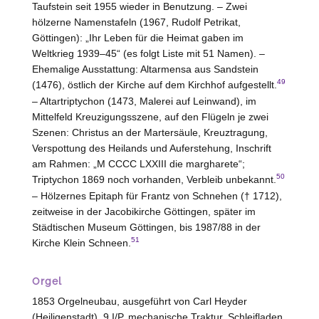
Taufstein seit 1955 wieder in Benutzung. – Zwei
hölzerne Namenstafeln (1967, Rudolf Petrikat,
Göttingen): „Ihr Leben für die Heimat gaben im
Weltkrieg 1939–45“ (es folgt Liste mit 51 Namen). –
Ehemalige Ausstattung: Altarmensa aus Sandstein
49
(1476), östlich der Kirche auf dem Kirchhof aufgestellt.
– Altartriptychon (1473, Malerei auf Leinwand), im
Mittelfeld Kreuzigungsszene, auf den Flügeln je zwei
Szenen: Christus an der Martersäule, Kreuztragung,
Verspottung des Heilands und Auferstehung, Inschrift
am Rahmen: „M CCCC LXXIII die margharete“;
50
Triptychon 1869 noch vorhanden, Verbleib unbekannt.
– Hölzernes Epitaph für Frantz von Schnehen († 1712),
zeitweise in der Jacobikirche Göttingen, später im
Städtischen Museum Göttingen, bis 1987/88 in der
51
Kirche Klein Schneen.
Orgel
1853 Orgelneubau, ausgeführt von Carl Heyder
(Heiligenstadt), 9
I/P
, mechanische Traktur, Schleifladen