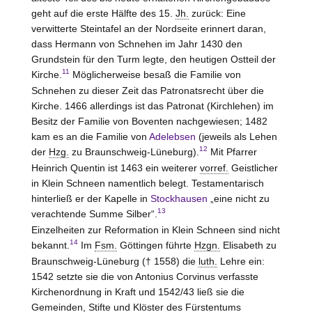
geht auf die erste Hälfte des 15.
Jh.
zurück: Eine
verwitterte Steintafel an der Nordseite erinnert daran,
dass Hermann von Schnehen im Jahr 1430 den
Grundstein für den Turm legte, den heutigen Ostteil der
11
Kirche.
Möglicherweise besaß die Familie von
Schnehen zu dieser Zeit das Patronatsrecht über die
Kirche. 1466 allerdings ist das Patronat (Kirchlehen) im
Besitz der Familie von Boventen nachgewiesen; 1482
kam es an die Familie von
Adelebsen
(jeweils als Lehen
12
der
Hzg.
zu Braunschweig-Lüneburg).
Mit Pfarrer
Heinrich Quentin ist 1463 ein weiterer
vorref.
Geistlicher
in Klein Schneen namentlich belegt. Testamentarisch
hinterließ er der Kapelle in
Stockhausen
„eine nicht zu
13
verachtende Summe Silber“.
Einzelheiten zur Reformation in Klein Schneen sind nicht
14
bekannt.
Im
Fsm.
Göttingen führte
Hzgn.
Elisabeth zu
Braunschweig-Lüneburg († 1558) die
luth.
Lehre ein:
1542 setzte sie die von Antonius Corvinus verfasste
Kirchenordnung in Kraft und 1542/43 ließ sie die
Gemeinden, Stifte und Klöster des Fürstentums