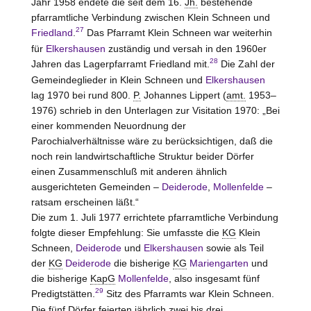
Jahr 1958 endete die seit dem 16.
Jh.
bestehende
pfarramtliche Verbindung zwischen Klein Schneen und
27
Friedland
.
Das Pfarramt Klein Schneen war weiterhin
für
Elkershausen
zuständig und versah in den 1960er
28
Jahren das Lagerpfarramt
Friedland
mit.
Die Zahl der
Gemeindeglieder in Klein Schneen und
Elkershausen
lag 1970 bei rund 800.
P.
Johannes Lippert (
amt.
1953–
1976) schrieb in den Unterlagen zur Visitation 1970: „Bei
einer kommenden Neuordnung der
Parochialverhältnisse wäre zu berücksichtigen, daß die
noch rein landwirtschaftliche Struktur beider Dörfer
einen Zusammenschluß mit anderen ähnlich
ausgerichteten Gemeinden –
Deiderode
,
Mollenfelde
–
ratsam erscheinen läßt.“
Die zum 1. Juli 1977 errichtete pfarramtliche Verbindung
folgte dieser Empfehlung: Sie umfasste die
KG
Klein
Schneen,
Deiderode
und
Elkershausen
sowie als Teil
der
KG
Deiderode
die bisherige
KG
Mariengarten
und
die bisherige
KapG
Mollenfelde
, also insgesamt fünf
29
Predigtstätten.
Sitz des Pfarramts war Klein Schneen.
Die fünf Dörfer feierten jährlich zwei bis drei