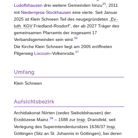
35
Ludolfshausen
drei weitere Gemeinden hinzu
, 2011
mit
Niedernjesa-Stockhausen
eine vierte. Seit Januar
2025 ist Klein Schneen Teil des neugegründeten „
Ev.-
luth.
KGV
Friedland-Rosdorf
“, der ab 2027 Träger des
gemeinsamen Pfarramts der insgesamt 17
36
Verbandsgemeinden sein wird.
Die Kirche Klein Schneen liegt am 2005 eröffneten
37
Pilgerweg
Loccum
–Volkenroda.
Umfang
Klein Schneen
Aufsichtsbezirk
Archidiakonat Nörten (
sedes
Sieboldshausen) der
38
Erzdiözese Mainz.
– 1588 zur
Insp.
Dransfeld, seit
Verlegung des Superintendentursitzes 1636/37
Insp.
Göttingen (Sitz an St. Johannis in Göttingen), bei deren