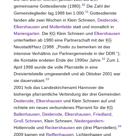
30
gemeinsame Gottesdienste (1980).
Die Zahl der
31
Gemeindeglieder lag 1988 bei 1.000.
Gottesdienste
fanden alle zwei Wochen in Klein Schneen,
Deiderode
,
Elkershausen
und
Mollenfelde
statt und monatlich in
Mariengarten
. Die
KG
Klein Schneen und
Elkershausen
unterhielten ab 1980 eine Partnerschaft mit der
KG
Neustadt/Harz (1988: „Positiv zu bemerken ist das
intensive Verhältnis zur Partnergemeinde in der DDR.“);
32
die Kontakte endeten Ende der 1990er Jahre.
Zum 1.
April 1998 wurde die volle Pfarrstelle in eine
Dreiviertelstelle umgewandelt und ab Oktober 2001 war
33
sie dauervakant.
2001 hob das Landeskirchenamt Hannover die
bisherige pfarramtliche Verbindung der drei Gemeinden
Deiderode
,
Elkershausen
und Klein Schneen auf und
richtete ein neues verbundenes Pfarramt für die
KG
Ballenhausen
,
Deiderode
,
Elkershausen
,
Friedland
,
Groß Schneen
, Klein Schneen,
Niedergandern
-
34
Hottenrode und
Reckershausen
ein (drei Pfarrstellen).
2009 kamen mit
Reiffenhausen
, Lichtenhagen und