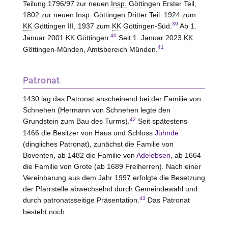
Teilung 1796/97 zur neuen
Insp.
Göttingen Erster Teil,
1802 zur neuen
Insp.
Göttingen Dritter Teil. 1924 zum
39
KK
Göttingen III, 1937 zum
KK
Göttingen-Süd.
Ab 1.
40
Januar 2001
KK
Göttingen.
Seit 1. Januar 2023
KK
41
Göttingen-Münden, Amtsbereich Münden.
Patronat
1430 lag das Patronat anscheinend bei der Familie von
Schnehen (Hermann von Schnehen legte den
42
Grundstein zum Bau des Turms).
Seit spätestens
1466 die Besitzer von Haus und Schloss
Jühnde
(dingliches Patronat), zunächst die Familie von
Boventen, ab 1482 die Familie von
Adelebsen
, ab 1664
die Familie von Grote (ab 1689 Freiherren). Nach einer
Vereinbarung aus dem Jahr 1997 erfolgte die Besetzung
der Pfarrstelle abwechselnd durch Gemeindewahl und
43
durch patronatsseitige Präsentation.
Das Patronat
besteht noch.