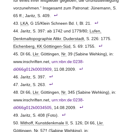
für eines ihrer Mitglieder gegeben, die Grundsteinlegung
vorzunehmen.“ Insgesamt zum Patronat: Jünemann, S.
65 ff.; Jaritz, S. 409.
LKA
, G 15/Klein Schneen Bd. I, Bl. 21.
Jaritz, S. 397: ab 1742 und 1779/80;
Lufen,
Denkmaltopographie Altkr. Duderstadt
, S. 226: 1775.
Eichenberg, KK Göttingen-Süd
, S. 69: 1755.
DI 66,
Lkr.
Göttingen,
Nr.
39 (Sabine Wehking), in:
www.inschriften.net,
urn:nbn:de:0238-
di066g012k0003909
, 11.08.2009.
Jaritz, S. 397.
Jaritz, S. 263.
DI 66,
Lkr.
Göttingen,
Nr.
345 (Sabine Wehking), in:
www.inschriften.net,
urn:nbn:de:0238-
di066g012k0034505
, 14.08.2009.
Jaritz, S. 408 (Foto).
Mithoff, Kunstdenkmale II
, S. 126; DI 66,
Lkr.
Göttingen,
Nr.
57† (Sabine Wehking), in: