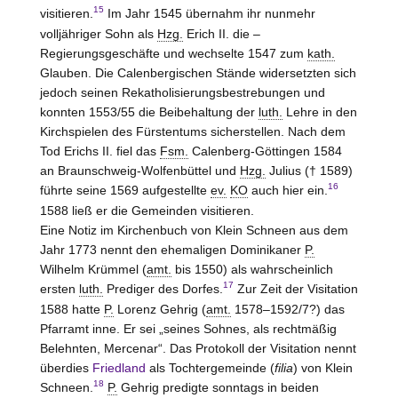
15
visitieren.
Im Jahr 1545 übernahm ihr nunmehr
volljähriger Sohn als
Hzg.
Erich II. die –
Regierungsgeschäfte und wechselte 1547 zum
kath.
Glauben. Die Calenbergischen Stände widersetzten sich
jedoch seinen Rekatholisierungsbestrebungen und
konnten 1553/55 die Beibehaltung der
luth.
Lehre in den
Kirchspielen des Fürstentums sicherstellen. Nach dem
Tod Erichs II. fiel das
Fsm.
Calenberg-Göttingen 1584
an Braunschweig-Wolfenbüttel und
Hzg.
Julius († 1589)
16
führte seine 1569 aufgestellte
ev.
KO
auch hier ein.
1588 ließ er die Gemeinden visitieren.
Eine Notiz im Kirchenbuch von Klein Schneen aus dem
Jahr 1773 nennt den ehemaligen Dominikaner
P.
Wilhelm Krümmel (
amt.
bis 1550) als wahrscheinlich
17
ersten
luth.
Prediger des Dorfes.
Zur Zeit der Visitation
1588 hatte
P.
Lorenz Gehrig (
amt.
1578–1592/7?) das
Pfarramt inne. Er sei „seines Sohnes, als rechtmäßig
Belehnten, Mercenar“. Das Protokoll der Visitation nennt
überdies
Friedland
als Tochtergemeinde (
filia
) von Klein
18
Schneen.
P.
Gehrig predigte sonntags in beiden