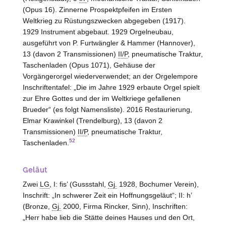
(Opus 16). Zinnerne Prospektpfeifen im Ersten
Weltkrieg zu Rüstungszwecken abgegeben (1917).
1929 Instrument abgebaut. 1929 Orgelneubau,
ausgeführt von P. Furtwängler & Hammer (Hannover),
13 (davon 2 Transmissionen)
II/P
, pneumatische Traktur,
Taschenladen (Opus 1071), Gehäuse der
Vorgängerorgel wiederverwendet; an der Orgelempore
Inschriftentafel: „Die im Jahre 1929 erbaute Orgel spielt
zur Ehre Gottes und der im Weltkriege gefallenen
Brueder“ (es folgt Namensliste). 2016 Restaurierung,
Elmar Krawinkel (Trendelburg), 13 (davon 2
Transmissionen)
II/P
, pneumatische Traktur,
52
Taschenladen.
Geläut
Zwei
LG
, I: fis’ (Gussstahl,
Gj.
1928, Bochumer Verein),
Inschrift: „In schwerer Zeit ein Hoffnungsgeläut“; II: h’
(Bronze,
Gj.
2000, Firma Rincker, Sinn), Inschriften:
„Herr habe lieb die Stätte deines Hauses und den Ort,