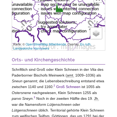
Karte: ©
OpenStreetMap Mitwirkende
, Overlay:
Ev.-luth.
3 km
Landeskirche Hannovers
Orts- und Kirchengeschichte
Schriftlich sind Groß oder Klein Schneen in der
Vita
des
Paderborner Bischofs Meinwerk (
amt.
1009–1036) als
Sneun
genannt; die Lebensbeschreibung entstand etwa
2
zwischen 1140 und 1160.
Groß Schneen
ist 1055 als
Ostersnene
nachgewiesen, Klein Schneen 1255 als
3
parvo Sneyn
.
Noch in der zweiten Hälfte des 19.
Jh.
war die Namensform
Lütjenschneen
oder
Lütgenschneen
üblich. Territorial gehörte Klein Schneen
zum welfischen
Teilfsm.
Göttingen, das um 1291 bei der