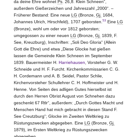
da deine Ehre wohnet
Ps
. 26,8. Klein Schneen“,
außerdem Gießerzeichen und Jahreszahl „2000“. –
Früherer Bestand: Eine neue
LG
(Bronze,
Gj.
1684,
53
Johannes Ulrich, Hirschfeld), 1707 geborsten.
Eine
LG
(Bronze), wohl um oder vor 1812 geborsten;
umgegossen zu einer neuen
LG
(Bronze,
Gj.
1839, F.
See, Kreuzburg), Inschriften: „Soli Deo Gloria“ (Allein
Gott die Ehre) und etwa „Diese Glocke hat gießen
lassen die Gemeinde Klein Schneen im September
1839. Bauermeister H.
Harriehausen
, Vorsteher G. W.
Schneide und H. F. Furcht. Kirchenkommissarien C. G.
H. Cordemann und A. B. Seidel, Pastor Schlie,
Kirchenvorsteher Schullehrer C. H. Hoffmeister und H.
Henne. Von Seiten des adligen Gutes hierselbst ist
durch den Herren Obrist August von Schnehen dazu
geschenkt 67 Rtlr“, außerdem: „Durch Gottes Macht und
Menschen Hand hat mich gebracht in diesen Stand F.
See Creutzburg“; Glocke im Zweiten Weltkrieg zu
Rüstungszwecken abgegeben. Eine
LG
(Bronze,
Gj.
1879), im Ersten Weltkrieg zu Rüstungszwecken
abgegeben.