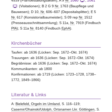
4539 (Pfarrbestallungsakten); A 9
Nr.
2060
,
2061
(Visitationen); B 2 G 9
Nr.
1763 (Baupflege und
Bauwesen); D 10,
Nr.
606–607 (Depositalsplitter); E 5
Nr.
617 (Konsistorialbaumeister); S 09 rep
Nr.
1512
(Presseausschnittsammlung); S 11a,
Nr.
7919 (Findbuch
PfA
); S 11a
Nr.
8140 (Findbuch
EphA
).
Kirchenbücher
Taufen: ab 1636 (Lücken: Sep. 1672–Okt. 1674)
Trauungen: ab 1636 (Lücken: Sep. 1672–Okt. 1674)
Begräbnisse: ab 1636 (Lücken: Sep. 1672–Okt. 1674)
Kommunikanten: ab 1800
Konfirmationen: ab 1719 (Lücken: 1723–1728, 1738–
1772, 1849–1866)
Literatur & Links
A:
Bielefeld, Orgeln im Umland
, S. 116–119;
Casemir/Ohainski/Udolph, Ortsnamen Lkr. Göttingen
, S.