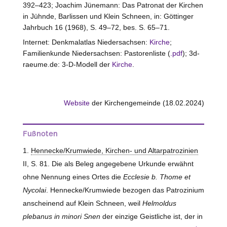
392–423; Joachim Jünemann: Das Patronat der Kirchen
in Jühnde, Barlissen und Klein Schneen, in: Göttinger
Jahrbuch 16 (1968), S. 49–72, bes. S. 65–71.
Internet: Denkmalatlas Niedersachsen:
Kirche
;
Familienkunde Niedersachsen: Pastorenliste (
.pdf
); 3d-
raeume.de: 3-D-Modell der
Kirche
.
Website
der Kirchengemeinde (18.02.2024)
Fußnoten
Hennecke/Krumwiede, Kirchen- und Altarpatrozinien
II, S. 81. Die als Beleg angegebene Urkunde erwähnt
ohne Nennung eines Ortes die
Ecclesie b. Thome et
Nycolai
. Hennecke/Krumwiede bezogen das Patrozinium
anscheinend auf Klein Schneen, weil
Helmoldus
plebanus in minori Snen
der einzige Geistliche ist, der in