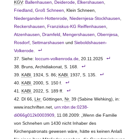
KGV
:
Ballenhausen
,
Deiderode
,
Elkershausen
,
Friedland
,
Groß Schneen
, Klein Schneen,
Niedergandern-Hottenrode
,
Niedernjesa-Stockhausen
,
Reckershausen
,
Franziskus-KG Reiffenhausen
,
Atzenhausen
,
Dramfeld
,
Mengershausen
,
Obernjesa
,
Rosdorf
,
Settmarshausen
und
Sieboldshausen-
Volkerode
.
Siehe:
loccum-volkenroda.de
, 20.11.2025
Bruns, Archidiakonat, S. 168.
KABl.
1924, S. 86;
KABl.
1937, S. 135.
KABl.
2000, S. 150 f.
KABl.
2022, S. 189 ff.
DI 66,
Lkr.
Göttingen,
Nr.
39 (Sabine Wehking), in:
www.inschriften.net,
urn:nbn:de:0238-
di066g012k0003909
, 11.08.2009: „Wenn die Familie
von Schnehen um 1430 nicht Inhaber des
Kirchenpatronats gewesen wäre, hätte es keinen Anlaß