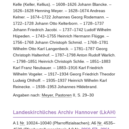
Kelle (Keller, Kellius). – 1608–1626 Johann Blancke. –
1626–1628 Henning Meyer. – 1628–1674 Andreas
Kelner. – 1674–1722 Johannes Georg Rodemann. –
1722–1728 Johann Otto Kelterborn. – 1728–1737
Johann Friedrich Jacobi. – 1737–1742 Ludolf Wilhelm
Hüpeden. – 1743–1755 Heinrich Hermann Flügge. –
1756–1768 Johann Christoph Schmid. – 1768–1781
Wilhelm Otto Karl Langenbeck. – 1781–1787 Georg
Christoph Haltenhof. – 1787–1798 Anton Rudolf Warlich.
– 1798–1851 Heinrich Christoph Schlie. – 1851–1883
Karl Franz Neubauer. – 1883–1916 Karl Friedrich
Wilhelm Vogeler. – 1917–1934 Georg Friedrich Theodor
Ludwig Ohlhoff. – 1935–1937 Heinrich Wilhelm Karl
Reinecke. – 1938–1953 Johannes Hildebrand.
Angaben nach:
Meyer, Pastoren
II, S. 29–30
Landeskirchliches Archiv Hannover (LkAH)
A 1
Nr.
10024–10040 (Pfarroffizialsachen); A6
Nr.
4535–