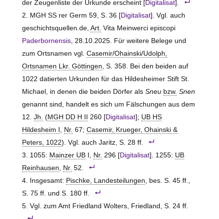
der Zeugenliste der Urkunde erscheint [
Digitalisat
].
MGH SS rer Germ 59, S. 36 [
Digitalisat
]. Vgl. auch
geschichtsquellen.de,
Art.
Vita Meinwerci episcopi
Paderbornensis
, 28.10.2025. Für weitere Belege und
zum Ortsnamen vgl.
Casemir/Ohainski/Udolph,
Ortsnamen Lkr. Göttingen
, S. 358. Bei den beiden auf
1022 datierten Urkunden für das Hildesheimer Stift St.
Michael, in denen die beiden Dörfer als
Sneu
bzw.
Snen
genannt sind, handelt es sich um Fälschungen aus dem
12.
Jh.
(
MGH DD H II
260 [
Digitalisat
];
UB HS
Hildesheim I
,
Nr.
67;
Casemir, Krueger, Ohainski &
Peters, 1022
). Vgl. auch Jaritz, S. 28 ff.
1055:
Mainzer UB
I,
Nr.
296 [
Digitalisat
]. 1255:
UB
Reinhausen
,
Nr.
52.
Insgesamt:
Pischke, Landesteilungen
, bes. S. 45 ff.,
S. 75 ff. und S. 180 ff.
Vgl. zum Amt Friedland Wolters, Friedland, S. 24 ff.