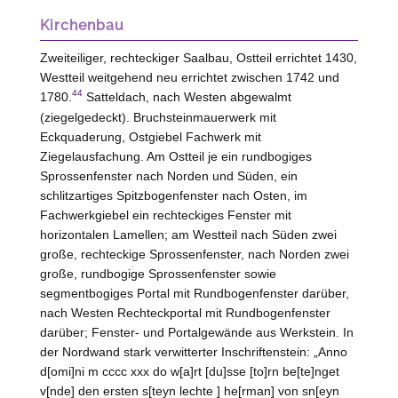
Kirchenbau
Zweiteiliger, rechteckiger Saalbau, Ostteil errichtet 1430,
Westteil weitgehend neu errichtet zwischen 1742 und
44
1780.
Satteldach, nach
Westen
abgewalmt
(ziegelgedeckt). Bruchsteinmauerwerk mit
Eckquaderung, Ostgiebel Fachwerk mit
Ziegelausfachung. Am Ostteil je ein rundbogiges
Sprossenfenster nach Norden und Süden, ein
schlitzartiges Spitzbogenfenster nach Osten, im
Fachwerkgiebel ein rechteckiges Fenster mit
horizontalen Lamellen; am Westteil nach Süden zwei
große, rechteckige Sprossenfenster, nach Norden zwei
große, rundbogige Sprossenfenster sowie
segmentbogiges Portal mit Rundbogenfenster darüber,
nach
Westen
Rechteckportal mit Rundbogenfenster
darüber; Fenster- und Portalgewände aus Werkstein. In
der Nordwand stark verwitterter Inschriftenstein: „Anno
d[omi]ni m cccc xxx do w[a]rt [du]sse [to]rn be[te]nget
v[nde] den ersten s[teyn lechte ] he[rman] von sn[eyn