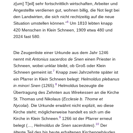
z[um] T[eil] sehr fortschrittlich wirtschaften, Arbeiter und
Angestellte verdienen gut, wohnen billig, die Not liegt bei
den Landwirten, die sich nicht rechtzeitig auf die neue
6
Situation umstellen können.“
Um 1810 lebten knapp
420 Menschen in Klein Schneen, 1909 etwa 480 und
2024 fast 580.
Die Zeugenliste einer Urkunde aus dem Jahr 1246
nennt mit
Antonius sacerdos de Snen
einen Priester in
Schneen, wobei unklar bleibt, ob Groß oder Klein
7
Schneen gemeint ist.
Knapp zwei Jahrzehnte später ist
ein Pfarrer in Klein Schneen belegt:
Helmoldus plebanus
8
in minori Snen
(1265).
Helmoldus bezeugte die
Übertragung des Zehnten aus
Wirekessen
an die Kirche
St. Thomas und Nikolaus (
Ecclesie b. Thome et
Nycolai
). Die Urkunde erwähnt nicht explizit, wo diese
Kirche steht; möglicherweise handelt es sich um die
9
Kirche in Klein Schneen.
1266 ist der Pfarrer erneut
10
belegt (
…, Helmoldus de Snen sacerdotes
).
Der
älteste Teil des bis heute erhaltenen Kirchengebäudes