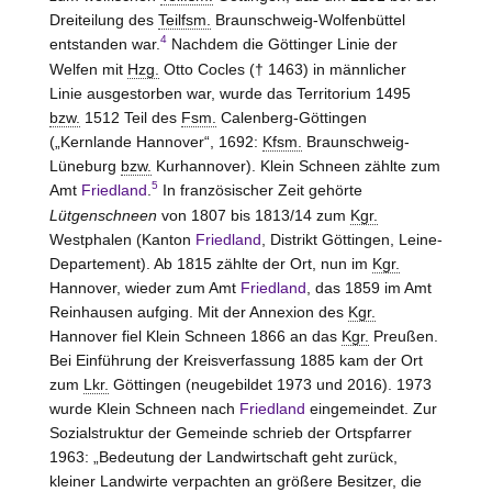
Dreiteilung des
Teilfsm.
Braunschweig-Wolfenbüttel
4
entstanden war.
Nachdem die Göttinger Linie der
Welfen mit
Hzg.
Otto Cocles († 1463) in männlicher
Linie ausgestorben war, wurde das Territorium 1495
bzw.
1512 Teil des
Fsm.
Calenberg-Göttingen
(„Kernlande Hannover“, 1692:
Kfsm.
Braunschweig-
Lüneburg
bzw.
Kurhannover). Klein Schneen zählte zum
5
Amt
Friedland
.
In französischer Zeit gehörte
Lütgenschneen
von 1807 bis 1813/14 zum
Kgr.
Westphalen (Kanton
Friedland
, Distrikt Göttingen, Leine-
Departement). Ab 1815 zählte der Ort, nun im
Kgr.
Hannover, wieder zum Amt
Friedland
, das 1859 im
Amt
Reinhausen
aufging. Mit der Annexion des
Kgr.
Hannover fiel Klein Schneen 1866 an das
Kgr.
Preußen.
Bei Einführung der Kreisverfassung 1885 kam der Ort
zum
Lkr.
Göttingen (neugebildet 1973 und 2016). 1973
wurde Klein Schneen nach
Friedland
eingemeindet. Zur
Sozialstruktur der Gemeinde schrieb der Ortspfarrer
1963: „Bedeutung der Landwirtschaft geht zurück,
kleiner Landwirte verpachten an größere Besitzer, die