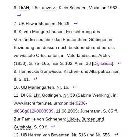
LkAH
, L 5c,
unverz.
, Klein Schneen, Visitation 1963.
UB Hilwartshausen
,
Nr.
49.
K. von Mengershausen: Erleichterung des
Verständnisses über das Fürstenthum Göttingen in
Beziehung auf dessen noch bestehende und bereits
verwüstete Ortschaften, in: Vaterländisches Archiv
(1833), S. 75–165, hier S. 102,
Anm.
38 [
Digitalisat
].
Hennecke/Krumwiede, Kirchen- und Altarpatrozinien
II, S. 81.
UB Mariengarten
,
Nr.
16.
DI 66,
Lkr.
Göttingen,
Nr.
39 (Sabine Wehking), in:
www.inschriften.net,
urn:nbn:de:0238-
di066g012k0003909
, 11.08.2009; Jünemann, S. 65 ff.
Zur Familie von Schnehen:
Lücke, Burgen und
Gutshöfe
, S. 99 f.
UB Herren von Boventen
,
Nr.
516 und
Nr.
556.