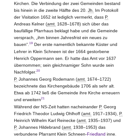
Kirchen. Die Verbindung der zwei Gemeinden bestand
bis hinein in die zweite Hälfte des 20.
Jh.
Im Protokoll
der Visitation 1652 ist lediglich vermerkt, dass
P.
Andreas Kelner (
amt.
1628–1678) sich über das
baufällige Pfarrhaus beklagt habe und die Gemeinde
versprach, „ihm binnen Jahresfrist ein neues zu
19
bauen“.
Der erste namentlich bekannte Küster und
Lehrer in Klein Schneen ist der 1664 gestorbene
Henrich Oppermann sen. Er hatte das Amt vor 1637
übernommen; sein gleichnamiger Sohn wurde sein
20
Nachfolger.
P.
Johannes Georg Rodemann (
amt.
1674–1722)
bezeichnete das Kirchengebäude 1706 als sehr alt.
Etwa ab 1742 ließ die Gemeinde ihre Kirche erneuern
21
und erweitern
Während der NS-Zeit hatten nacheinander
P.
Georg
Friedrich Theodor Ludwig Ohlhoff (
amt.
1917–1934),
P.
Heinrich Wilhelm Karl Reinecke (
amt.
1935–1937) und
P.
Johannes Hildebrand (
amt.
1938–1953) das
verbundene Pfarramt Klein Schneen-
Friedland
inne.