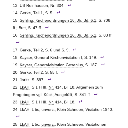
UB Reinhausen
,
Nr.
304.
Gerke, Teil 1, S. 5.
Sehling, Kirchenordnungen 16. Jh. Bd. 6,1
, S. 708
ff.; Butt, S. 47 ff.
Sehling, Kirchenordnungen 16. Jh. Bd. 6,1
, S. 83 ff.
Gerke, Teil 2, S. 6 und S. 9.
Kayser, General-Kirchenvisitation
I, S. 149.
Kayser, Generalvisitation Gesenius
, S. 187.
Gerke, Teil 2, S. 55 f.
Jaritz, S. 397.
LkAH
, S 1 H III,
Nr.
414, Bl. 18. Allgemein zum
Fragebogen vgl.
Kück, Ausgefüllt
, S. 341 ff.
LkAH
, S 1 H III,
Nr.
414, Bl. 18.
LkAH
, L 5c,
unverz.
, Klein Schneen, Visitation 1940.
LkAH
, L 5c,
unverz.
, Klein Schneen, Visitationen