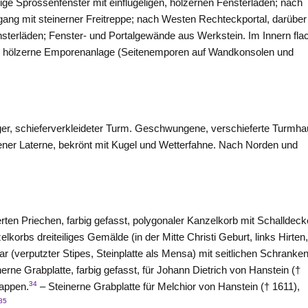
ge Sprossenfenster mit einflügeligen, hölzernen Fensterläden; nach
ng mit steinerner Freitreppe; nach
Westen
Rechteckportal, darüber 
nsterläden; Fenster- und Portalgewände aus Werkstein. Im Innern fla
, hölzerne Emporenanlage (Seitenemporen auf Wandkonsolen und
tiger, schieferverkleideter Turm. Geschwungene, verschieferte Turmh
sener Laterne, bekrönt mit Kugel und Wetterfahne. Nach Norden und
.
erten Priechen, farbig gefasst, polygonaler Kanzelkorb mit Schalldeck
lkorbs dreiteiliges Gemälde (in der Mitte Christi Geburt, links Hirten
r (verputzter Stipes, Steinplatte als Mensa) mit seitlichen Schranken
rne Grabplatte, farbig gefasst, für Johann Dietrich von Hanstein (†
34
Wappen.
– Steinerne Grabplatte für Melchior von Hanstein († 1611),
35