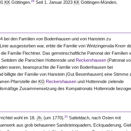
28
001
KK
Göttingen.
Seit 1. Januar 2023
KK
Göttingen-Münden,
594 bei den Familien von Bodenhausen und von Hanstein zu
 Linie ausgestorben war, erbte die Familie von Wintzingeroda-Knorr d
 die Familie Flechtner. Das gemeinschaftliche Patronat der Familien 
– Seitdem die Parochien Hottenrode und
Reckershausen
(Patronat v
nden waren, beanspruchte die Familie von Bodenhausen bei
d billigte der Familie von Hanstein (Gut Besenhausen) eine Stimme 
amen Pfarrstelle der
KG
Reckershausen
und Hottenrode zielende
teilsmäßige Zusammensetzung des Kompatronats Hottenrode bezoge
33
richtet wohl im 18.
Jh.
(um 1770).
Satteldach, nach Osten mit
Mauerwerk aus grob behauenen Sandsteinquadern, Eckquaderung, Gie