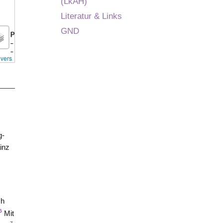
(LkAH)
Literatur & Links
GND
overs
h
g-
inz
ch
6
Mit