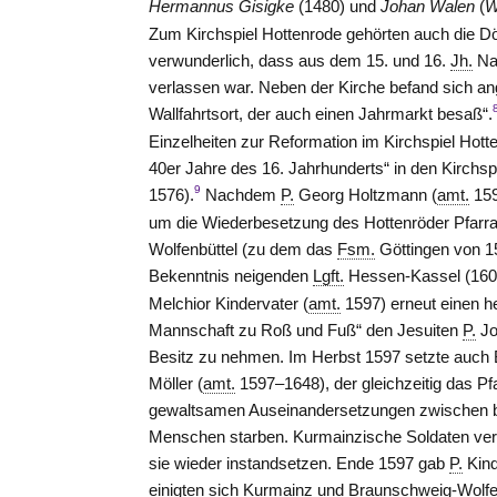
Hermannus Gisigke
(1480) und
Johan Walen
(
W
Zum Kirchspiel Hottenrode gehörten auch die D
verwunderlich, dass aus dem 15. und 16.
Jh.
Nam
verlassen war. Neben der Kirche befand sich an
Wallfahrtsort, der auch einen Jahrmarkt besaß“.
Einzelheiten zur Reformation im Kirchspiel Hott
40er Jahre des 16. Jahrhunderts“ in den Kirchsp
9
1576).
Nachdem
P.
Georg Holtzmann (
amt.
159
um die Wiederbesetzung des Hottenröder Pfarra
Wolfenbüttel (zu dem das
Fsm.
Göttingen von 1
Bekenntnis neigenden
Lgft.
Hessen-Kassel (16
Melchior Kindervater (
amt.
1597) erneut einen he
Mannschaft zu Roß und Fuß“ den Jesuiten
P.
Jo
Besitz zu nehmen. Im Herbst 1597 setzte auch B
Möller (
amt.
1597–1648), der gleichzeitig das P
gewaltsamen Auseinandersetzungen zwischen b
Menschen starben. Kurmainzische Soldaten verw
sie wieder instandsetzen. Ende 1597 gab
P.
Kind
einigten sich Kurmainz und Braunschweig-Wolfenb