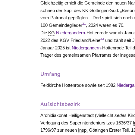
Gleichzeitig erhielt die Gemeinde den neuen Na
schrieb der
Sup.
des
KK
Göttingen-Süd: „Besond
vom Patronat geprägten – Dorf spielt sich noch e
21
100 Gemeindeglieder
, 2024 waren es 70.
Die
KG
Niedergandern
-Hottenrode war ab Janua
23
2022 des
KGV
Friedland/Leine
und zählt seit 
Januar 2025 ist
Niedergandern
-Hottenrode Teil
Träger des gemeinsamen Pfarramts der insges
Umfang
Feldkirche Hottenrode sowie seit 1982
Niederga
Aufsichtsbezirk
Archidiakonat Heiligenstadt (vielleicht
sedes
Kir
Verlegung des Superintendentursitzes 1636/37
I
1796/97 zur neuen
Insp.
Göttingen Erster Teil, 