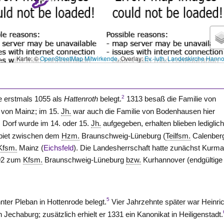
Karte: ©
OpenStreetMap Mitwirkende
, Overlay:
Ev.-luth. Landeskirche Hann
2
de erstmals 1055 als
Hattenroth
belegt.
1313 besaß die Familie von
von Mainz; im 15.
Jh.
war auch die Familie von Bodenhausen hier
Dorf wurde im 14. oder 15.
Jh.
aufgegeben, erhalten blieben lediglic
ebiet zwischen dem
Hzm.
Braunschweig-Lüneburg (
Teilfsm.
Calenber
Kfsm.
Mainz (
Eichsfeld
). Die Landesherrschaft hatte zunächst Kurma
692 zum
Kfsm.
Braunschweig-Lüneburg
bzw.
Kurhannover (endgültige
5
nter Pleban in Hottenrode belegt.
Vier Jahrzehnte später war Heinri
n Jechaburg; zusätzlich erhielt er 1331 ein Kanonikat in Heiligenstadt.