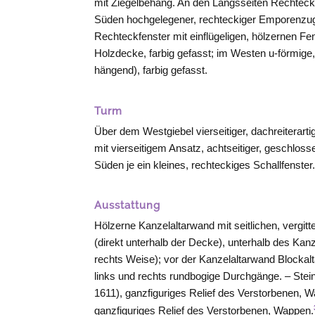
mit Ziegelbehang. An den Längsseiten Rechtecki
Süden hochgelegener, rechteckiger Emporenzuga
Rechteckfenster mit einflügeligen, hölzernen Fe
Holzdecke, farbig gefasst; im
Westen
u-förmige
hängend), farbig gefasst.
Turm
Über dem Westgiebel vierseitiger, dachreiterar
mit vierseitigem Ansatz, achtseitiger, geschlos
Süden je ein kleines, rechteckiges Schallfenster
Ausstattung
Hölzerne Kanzelaltarwand mit seitlichen, vergitt
(direkt unterhalb der Decke), unterhalb des Kanze
rechts Weise); vor der Kanzelaltarwand Blockalta
links und rechts rundbogige Durchgänge. – Steine
1611), ganzfiguriges Relief des Verstorbenen, 
ganzfiguriges Relief des Verstorbenen, Wappen.