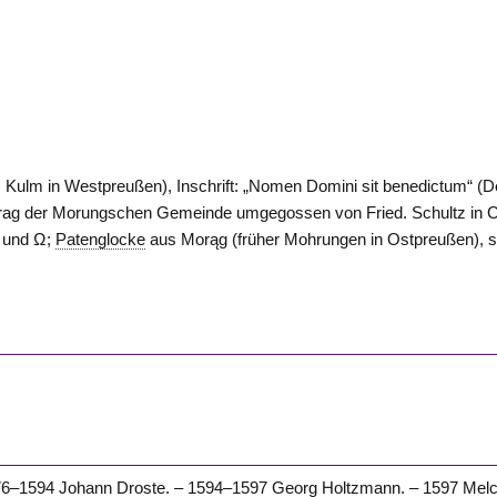
, Kulm in Westpreußen), Inschrift: „Nomen Domini sit benedictum“ (D
trag der Morungschen Gemeinde umgegossen von Fried. Schultz in 
A und Ω;
Patenglocke
aus Morąg (früher Mohrungen in Ostpreußen), s
6–1594 Johann Droste. – 1594–1597 Georg Holtzmann. – 1597 Melc