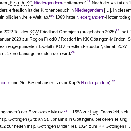
19
men „
Ev.-luth.
KG
Niedergandern
-Hottenrode“.
Nach der Visitation 
ers erfreulich ist der Kirchenbesuch in
Niedergandern
[…]. In diese
20
in bißchen ‚heile Welt‘ ab.“
1989 hatte
Niedergandern
-Hottenrode g
22
r 2022 Teil des
KGV
Friedland-Obernjesa
(aufgehoben 2025)
, seit 
Januar 2023 zur
Region FriedO / Rosdorf
im
KK
Göttingen-Münden. S
 des neugegründeten „
Ev.-luth.
KGV
Friedland-Rosdorf
“, der ab 2027
24
amt 17 Verbandsgemeinden sein wird.
25
ndern
und Gut Besenhausen (zuvor
KapG
Niedergandern
).
26
chgandern) der Erzdiözese Mainz.
– 1588 zur
Insp.
Dransfeld, seit
nsp.
Göttingen (Sitz an St. Johannis in Göttingen), bei deren Teilung
1802 zur neuen
Insp.
Göttingen Dritter Teil. 1924 zum
KK
Göttingen III,