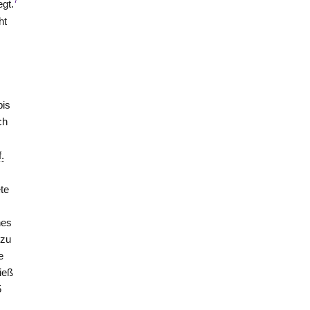
7
egt.
ht
bis
ch
f.
ete
nes
 zu
e
ieß
5