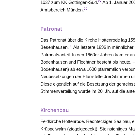
27
1937 zum
KK
Göttingen-Süd.
Ab 1. Januar 2
29
Amtsbereich Münden.
Patronat
Das Patronat über die Kirche Hottenrode lag 1
30
Besenhausen.
Als letztere 1896 in männlicher
Patronatsanteil. In den 1960er Jahren kam er an
Bodenhausen und Flechtner besteht bis heute. 
Bodenhausen) ab etwa 1600 pfarramtlich verbu
Neubesetzungen der Pfarrstelle drei Stimmen un
Diese eigentlich auf die Besetzung der gemeins
Stimmenverteilung wurde im 20.
Jh.
auf die an
Kirchenbau
Feldkirche Hottenrode. Rechteckiger Saalbau, er
Krüppelwalm (ziegelgedeckt). Steinsichtiges 