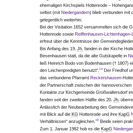
ehemaligen Kirchspiels Hottenrode – Hohengan
selbst (mit
Niedergandern
) blieb verbunden mit
gelegentlich weiterhin.
Bei der Visitation 1652 versammelten sich die 
Hottenrode sowie
Reiffenhausen
-
Lichtenhagen
-
erfreut über die Kenntnisse der Gemeindeglieder
Bis Anfang des 19.
Jh.
fanden in der Kirche Hott
Besenhausen statt, da die alte Gutskapelle in
Ni
ließ Heinrich Bodo von Bodenhausen († 1807) ei
14
den Leichenpredigten benutzt“.
Der Friedhof um
das verbundene Pfarramt
Reckershausen
-Hott
der Partnerschaft zwischen der hannoverschen
Kontakte zur Kirchgemeinde Großwaltersdorf im 
fanden seit der zweiten Hälfte des 20.
Jh.
überre
Anlässlich der Neubearbeitung des Gemeindeve
mit Blick auf die
KG
Hottenrode und ihre
KapG
18
Verhältnissen“ anzugleichen.
Beide seien prak
Zum 1. Januar 1982 hob es die
KapG
Niederga