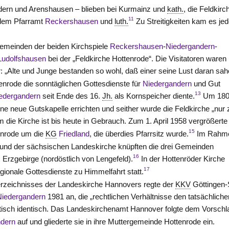
dern und Arenshausen – blieben bei Kurmainz und
kath.
, die Feldkirc
11
 dem Pfarramt
Reckershausen
und
luth.
Zu Streitigkeiten kam es je
Gemeinden der beiden Kirchspiele
Reckershausen
-
Niedergandern
-
Ludolfshausen
bei der „Feldkirche Hottenrode“. Die Visitatoren waren
: „Alte und Junge bestanden so wohl, daß einer seine Lust daran sah
enrode die sonntäglichen Gottesdienste für
Niedergandern
und Gut
13
edergandern
seit Ende des 16.
Jh.
als Kornspeicher diente.
Um 18
ne neue Gutskapelle errichten und seither wurde die Feldkirche „nur 
 die Kirche ist bis heute in Gebrauch. Zum 1. April 1958 vergrößerte
15
enrode um die
KG
Friedland
, die überdies Pfarrsitz wurde.
Im Rahm
 und der sächsischen Landeskirche knüpften die drei Gemeinden
16
Erzgebirge (nordöstlich von Lengefeld).
In der Hottenröder Kirche
17
gionale Gottesdienste zu Himmelfahrt statt.
rzeichnisses der Landeskirche Hannovers regte der
KKV
Göttingen
Niedergandern
1981 an, die „rechtlichen Verhältnisse den tatsächliche
tisch identisch. Das Landeskirchenamt Hannover folgte dem Vorschl
ndern
auf und gliederte sie in ihre Muttergemeinde Hottenrode ein.