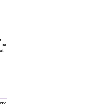
er
Culm
eit
hior