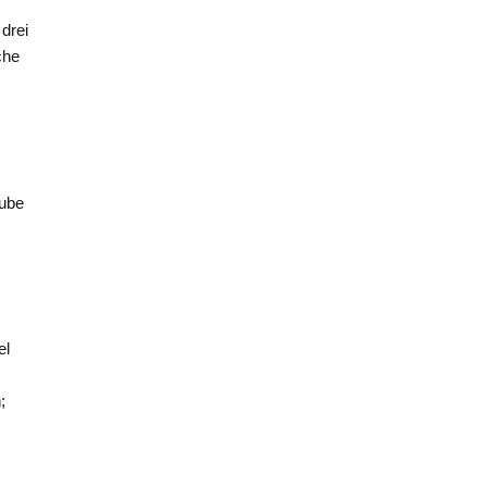
drei
che
aube
el
,
;