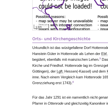
3 km
Orts- und Kirchengeschichte
Urkundlich ist das wüstgefallene Dorf Hottenro
Hanstein Güter in Hottenrode als Lehen der
Ebf.
3
begütert, ebenfalls mit mainzischen Lehen.
Das 
Kirche und Friedhof. Hottenrode lag im Grenzg
Göttingen), der
Lgft.
Hessen(-Kassel) und dem
inne. Nach einem Vergleich kam Hottenrode 1
4
Grenzziehung erst 1743).
Für das Jahr 1291 ist ein namentlich nicht genan
Pfarrer in
Ottenrode
und gleichzeitig Kanoniker i