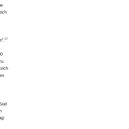
he
doch
12
e“.
00
zu
 sich
en
-Süd
n
ag: