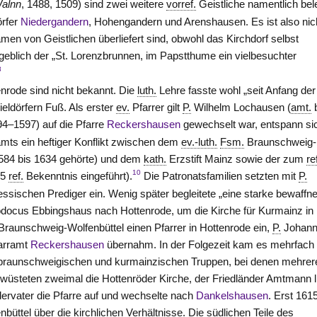
alnn
, 1488, 1509) sind zwei weitere
vorref.
Geistliche namentlich bel
örfer
Niedergandern
, Hohengandern und Arenshausen. Es ist also nic
en von Geistlichen überliefert sind, obwohl das
Kirchdorf
selbst
geblich der „St. Lorenzbrunnen, im Papstthume ein vielbesuchter
8
enrode sind nicht bekannt. Die
luth.
Lehre fasste wohl „seit Anfang der
ieldörfern Fuß. Als erster
ev.
Pfarrer gilt
P.
Wilhelm Lochausen (
amt.
4–1597) auf die Pfarre
Reckershausen
gewechselt war, entspann si
mts ein heftiger Konflikt zwischen dem
ev.-luth.
Fsm.
Braunschweig-
584 bis 1634 gehörte) und dem
kath.
Erzstift Mainz sowie der zum
re
10
05
ref.
Bekenntnis eingeführt).
Die Patronatsfamilien setzten mit
P.
ssischen Prediger ein. Wenig später begleitete „eine starke bewaffn
docus Ebbingshaus nach Hottenrode, um die Kirche für Kurmainz in
raunschweig-Wolfenbüttel einen Pfarrer in Hottenrode ein,
P.
Johan
farramt
Reckershausen
übernahm. In der Folgezeit kam es mehrfach
raunschweigischen und kurmainzischen Truppen, bei denen mehrer
üsteten zweimal die Hottenröder Kirche, der Friedländer Amtmann l
ervater die Pfarre auf und wechselte nach
Dankelshausen
. Erst 161
üttel über die kirchlichen Verhältnisse. Die südlichen Teile des