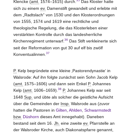
35
Klencke (
amt.
1574–1615) durch.
Das Kloster hatte
sich zu einem
ev.
Damenstift gewandelt und erlebte mit
dem „Radtslach“ von 1530 und den Klosterordnungen
von 1555, 1574 und 1619 eine rechtliche und
theologische Regelung, die das Klosterleben einer
verstärkten Kontrolle durch das landesherrliche
36
Kirchenregiment unterwarf.
Das Stift verkleinerte sich
seit der Reformation von gut 30 auf elf bis zwölf
37
Konventualinnen.
P.
Kelp begründete eine kleine ‚Pastorendynastie‘ in
Walsrode: Auf ihn folgte zunächst sein Sohn Jacob Kelp
(
amt.
1575–1606) und dann sein Enkel
P.
Johannes
38
Kelp (
amt.
1606–1659).
P.
Johannes Kelp war seit
1648
Sup.
und übte als solcher die geistliche Aufsicht
über die Gemeinden der
Insp.
Walsrode
aus (zuvor
hatten die Pastoren in
Gilten
,
Ahlden
,
Schwarmstedt
bzw.
Düshorn
dieses Amt innegehabt). Daneben
bestand seit dem 16.
Jh.
eine zweite
ev.
Pfarrstelle an
der Walsroder Kirche, auch Diakonatspfarre genannt,