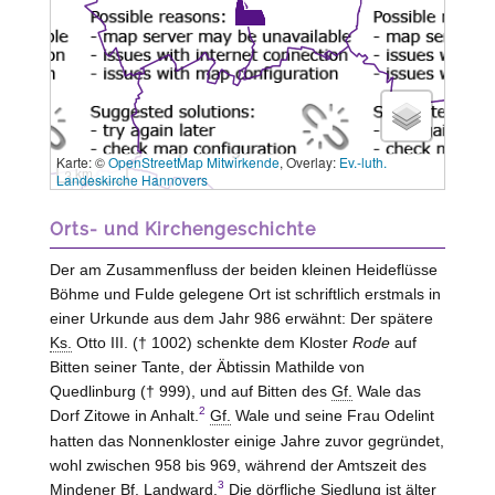
Karte: ©
OpenStreetMap Mitwirkende
, Overlay:
Ev.-luth.
3 km
Landeskirche Hannovers
Orts- und Kirchengeschichte
Der am Zusammenfluss der beiden kleinen Heideflüsse
Böhme und Fulde gelegene Ort ist schriftlich erstmals in
einer Urkunde aus dem Jahr 986 erwähnt: Der spätere
Ks.
Otto III. († 1002) schenkte dem Kloster
Rode
auf
Bitten seiner Tante, der Äbtissin Mathilde von
Quedlinburg († 999), und auf Bitten des
Gf.
Wale das
2
Dorf Zitowe in Anhalt.
Gf.
Wale und seine Frau Odelint
hatten das Nonnenkloster einige Jahre zuvor gegründet,
wohl zwischen 958 bis 969, während der Amtszeit des
3
Mindener
Bf.
Landward.
Die dörfliche Siedlung ist älter