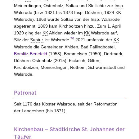
Meinerdingen, Ostenholz, Soltau und Stellichte zur
Insp.
Walsrode (
bzw.
1821 bis 1873
Insp.
Düshorn, 1924
KK
Walsrode). 1868 wurde Soltau von der
Insp.
Walsrode
abgetrennt, 1869 kam Kirchboitzen hinzu. Zum 1. April
1929 ging der
KK
Ahlden wieder im
KK
Walsrode auf,
70
Sitz der
Suptur.
ist Walsrode.
2021 umfasste der
KK
Walsrode die Gemeinden Ahlden, Bad Fallingbostel,
Bomlitz-Benefeld
(1953), Bommelsen (1950), Dorfmark,
Düshorn-Ostenholz (2015), Eickeloh, Gilten,
Kirchboitzen, Meinerdingen, Rethem, Schwarmstedt und
Walsrode.
Patronat
Seit 1176 das Kloster
Walsrode
, seit der Reformation
der Landesherr (bis 1871).
Kirchenbau – Stadtkirche St. Johannes der
Täufer