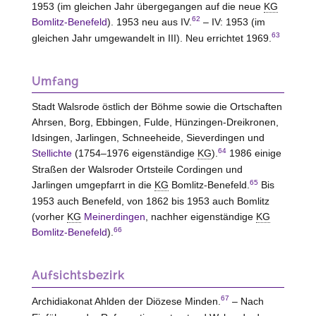
1953 (im gleichen Jahr übergegangen auf die neue
KG
62
Bomlitz-Benefeld
). 1953 neu aus IV.
– IV: 1953 (im
63
gleichen Jahr umgewandelt in III). Neu errichtet 1969.
Umfang
Stadt Walsrode östlich der Böhme sowie die Ortschaften
Ahrsen, Borg, Ebbingen, Fulde, Hünzingen-Dreikronen,
Idsingen, Jarlingen, Schneeheide, Sieverdingen und
64
Stellichte
(1754–1976 eigenständige
KG
).
1986 einige
Straßen der Walsroder Ortsteile Cordingen und
65
Jarlingen umgepfarrt in die
KG
Bomlitz-Benefeld.
Bis
1953 auch Benefeld, von 1862 bis 1953 auch Bomlitz
(vorher
KG
Meinerdingen
, nachher eigenständige
KG
66
Bomlitz-Benefeld
).
Aufsichtsbezirk
67
Archidiakonat Ahlden der Diözese Minden.
– Nach