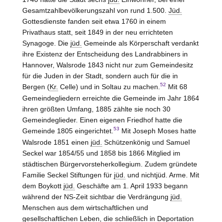
Gesamtzahlbevölkerungszahl von rund 1.500.
Jüd.
Gottesdienste fanden seit etwa 1760 in einem
Privathaus statt, seit 1849 in der neu errichteten
Synagoge. Die
jüd.
Gemeinde als Körperschaft verdankt
ihre Existenz der Entscheidung des Landrabbiners in
Hannover, Walsrode 1843 nicht nur zum Gemeindesitz
für die Juden in der Stadt, sondern auch für die in
52
Bergen (
Kr.
Celle) und in Soltau zu machen.
Mit 68
Gemeindegliedern erreichte die Gemeinde im Jahr 1864
ihren größten Umfang, 1885 zählte sie noch 30
Gemeindeglieder. Einen eigenen Friedhof hatte die
53
Gemeinde 1805 eingerichtet.
Mit Joseph Moses hatte
Walsrode 1851 einen
jüd.
Schützenkönig und Samuel
Seckel war 1854/55 und 1858 bis 1866 Mitglied im
städtischen Bürgervorsteherkollegium. Zudem gründete
Familie Seckel Stiftungen für
jüd.
und nichtjüd. Arme. Mit
dem Boykott
jüd.
Geschäfte am 1. April 1933 begann
während der NS-Zeit sichtbar die Verdrängung
jüd.
Menschen aus dem wirtschaftlichen und
gesellschaftlichen Leben, die schließlich in Deportation