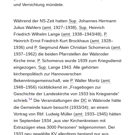
und Vernichtung mündete.
Während der NS-Zeit hatten
Sup.
Johannes Hermann
Julius Wahlers (
amt.
1927–1938),
Sup.
Heinrich
Friedrich Wilhelm Lange (
amt.
1938–1943/48),
P.
Heinrich Ernst Friedrich Kurt Brockhaus (
amt.
1928–
1936) und
P.
Siegmund Alwin Christian Schomerus (
amt.
1937–1962) die beiden Pfarrstellen der Walsroder
Kirche inne;
P.
Schomerus wurde 1939 zum Kriegsdienst
eingezogen,
Sup.
Lange 1943. Alle gehörten
kirchenpolitisch zur Hannoverschen
Bekenntnisgemeinschaft, wie
P.
Walter Moritz (
amt.
1948–1956) rückblickend im „Fragebogen zur
Geschichte der Landeskirche von 1933 bis Kriegsende“
54
schrieb.
Die Veranstaltungen der
DC
in Walsrode hätte
die Gemeinde kaum besucht (1933/34); an einem
Vortrag von Rbf. Ludwig Müller (
amt.
1933–1945) hätten
im September 1934 „aus vier Kirchenkreisen mit
Extrazügen etwa 3000 Personen“ teilgenommen. Der
1933 neu gewählte
KV
allerdings bestand nur aus