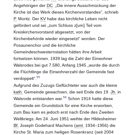
Angehörigen der
DC
. „Die innere Ausschmückung der
Kirche ist das Werk dieses Kirchenvorstandes“, schrieb
P.
Moritz. Der
KV
habe das kirchliche Leben nicht
gefördert und sei „zum Schluss z[um] Teil vom
Kreiskirchenvorstand abgesetzt, von der
Kirchenbehörde wieder eingesetzt“ worden. Der
Posaunenchor und die kirchliche
Gemeindeschwesternstation hätten ihre Arbeit
fortsetzen können. 1939 lag die Zahl der Einwohner
Walsrodes bei gut 7.580, Anfang 1945 „wurde die durch
die Flüchtlinge die Einwohnerzahl der Gemeinde fast
55
verdoppelt“.
Aufgrund des Zuzugs Geflüchteter war auch die kleine
kath.
Gemeinde gewachsen, die seit Ende des 19.
Jh.
in
56
Walsrode entstanden war.
Schon 1914 hatte diese
Gemeinde ein Grundstück für eine Kirche erworben,
zum Bau kam es jedoch erst nach Ende des Zweiten
Weltkriegs: Am 24. Juni 1951 weihte der Hildesheimer
Bf.
Joseph Godehard Machens (
amt.
1934–1956) die
Kirche St. Maria zum heiligen Rosenkranz (seit 2004