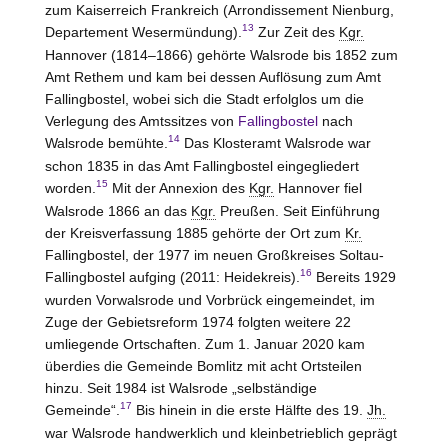
zum Kaiserreich Frankreich (Arrondissement
Nienburg
,
13
Departement Wesermündung).
Zur Zeit des
Kgr.
Hannover
(1814–1866) gehörte Walsrode bis 1852 zum
Amt
Rethem
und kam bei dessen Auflösung zum Amt
Fallingbostel
, wobei sich die Stadt erfolglos um die
Verlegung des Amtssitzes von
Fallingbostel
nach
14
Walsrode bemühte.
Das Klosteramt
Walsrode
war
schon 1835 in das Amt
Fallingbostel
eingegliedert
15
worden.
Mit der Annexion des
Kgr.
Hannover
fiel
Walsrode 1866 an das
Kgr.
Preußen. Seit Einführung
der Kreisverfassung 1885 gehörte der Ort zum
Kr.
Fallingbostel
, der 1977 im neuen Großkreises
Soltau-
16
Fallingbostel
aufging (2011: Heidekreis).
Bereits 1929
wurden Vorwalsrode und Vorbrück eingemeindet, im
Zuge der Gebietsreform 1974 folgten weitere 22
umliegende Ortschaften. Zum 1. Januar 2020 kam
überdies die Gemeinde Bomlitz mit acht Ortsteilen
hinzu. Seit 1984 ist Walsrode „selbständige
17
Gemeinde“.
Bis hinein in die erste Hälfte des 19.
Jh.
war Walsrode handwerklich und kleinbetrieblich geprägt