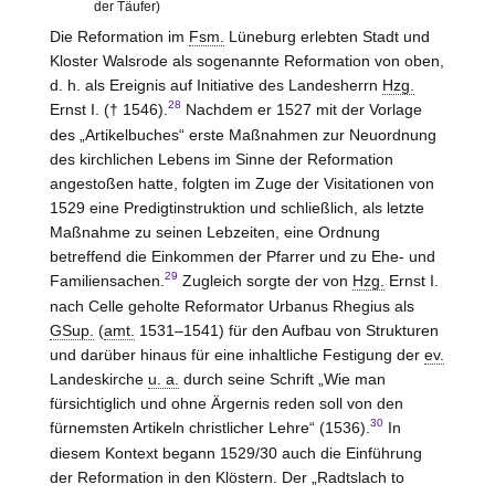
der Täufer)
Die Reformation im
Fsm.
Lüneburg
erlebten Stadt und
Kloster
Walsrode
als sogenannte Reformation von oben,
d. h. als Ereignis auf Initiative des Landesherrn
Hzg.
28
Ernst I. († 1546).
Nachdem er 1527 mit der Vorlage
des „Artikelbuches“ erste Maßnahmen zur Neuordnung
des kirchlichen Lebens im Sinne der Reformation
angestoßen hatte, folgten im Zuge der Visitationen von
1529 eine Predigtinstruktion und schließlich, als letzte
Maßnahme zu seinen Lebzeiten, eine Ordnung
betreffend die Einkommen der Pfarrer und zu Ehe- und
29
Familiensachen.
Zugleich sorgte der von
Hzg.
Ernst I.
nach Celle geholte Reformator Urbanus Rhegius als
GSup.
(
amt.
1531–1541) für den Aufbau von Strukturen
und darüber hinaus für eine inhaltliche Festigung der
ev.
Landeskirche
u. a.
durch seine Schrift „Wie man
fürsichtiglich und ohne Ärgernis reden soll von den
30
fürnemsten Artikeln christlicher Lehre“ (1536).
In
diesem Kontext begann 1529/30 auch die Einführung
der Reformation in den Klöstern. Der „Radtslach to