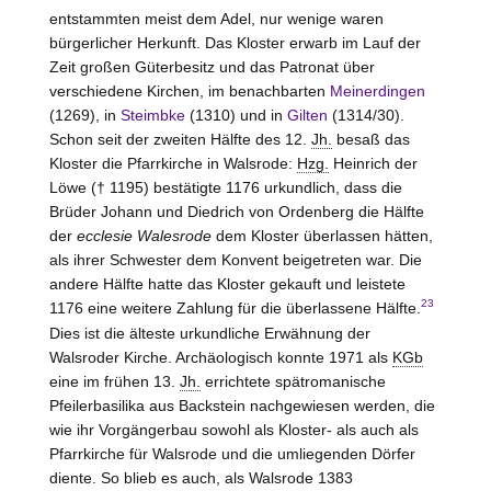
entstammten meist dem Adel, nur wenige waren
bürgerlicher Herkunft. Das Kloster erwarb im Lauf der
Zeit großen Güterbesitz und das Patronat über
verschiedene Kirchen, im benachbarten
Meinerdingen
(1269), in
Steimbke
(1310) und in
Gilten
(1314/30).
Schon seit der zweiten Hälfte des 12.
Jh.
besaß das
Kloster die Pfarrkirche in Walsrode:
Hzg.
Heinrich der
Löwe († 1195) bestätigte 1176 urkundlich, dass die
Brüder Johann und Diedrich von
Ordenberg
die Hälfte
der
ecclesie Walesrode
dem Kloster überlassen hätten,
als ihrer Schwester dem Konvent beigetreten war. Die
andere Hälfte hatte das Kloster gekauft und leistete
23
1176 eine weitere Zahlung für die überlassene Hälfte.
Dies ist die älteste urkundliche Erwähnung der
Walsroder Kirche. Archäologisch konnte 1971 als
KGb
eine im frühen 13.
Jh.
errichtete spätromanische
Pfeilerbasilika aus Backstein nachgewiesen werden, die
wie ihr Vorgängerbau sowohl als Kloster- als auch als
Pfarrkirche für Walsrode und die umliegenden Dörfer
diente. So blieb es auch, als Walsrode 1383