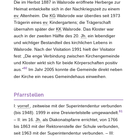
Die im Herbst 1887 in Walsrode eröffnete Herberge zur
Heimat entwickelte sich in der Nachkriegszeit zu einem
ev.
Altenheim. Die
KG
Walsrode war überdies seit 1973
Trägerin eines
ev.
Kindergartens; die Trägerschaft
übernahm später der
KK
Walsrode
. Das Kloster war
auch in der zweiten Hälfte des 20.
Jh.
ein lebendiger
und wichtiger Bestandteil des kirchlichen Lebens in
Walsrode. Nach der Visitation 1991 hielt der Visitator
fest: „Die enge Verbindung zwischen Kirchengemeinde
und Kloster wirkt sich für beide Körperschaften positiv
60
aus.“
Im Jahr 2005 konnte die Gemeinde direkt neben
der Kirche ein neues Gemeindehaus einweihen.
Pfarrstellen
I:
vorref.
, zeitweise mit der Superintendentur verbunden
61
(bis 1948). 1999 in eine Dreiviertelstelle umgewandelt.
– II: im 16.
Jh.
als Diakonatspfarre errichtet, von 1766
bis 1863 mit der Rektorenstelle der Schule verbunden,
seit 1963 mit der Superintendentur verbunden. – III: