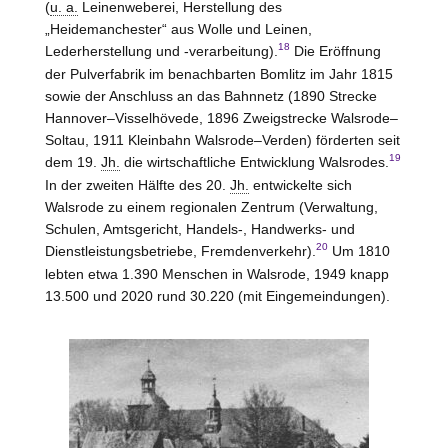
(
u. a.
Leinenweberei, Herstellung des
„Heidemanchester“ aus Wolle und Leinen,
18
Lederherstellung und -verarbeitung).
Die Eröffnung
der Pulverfabrik im benachbarten Bomlitz im Jahr 1815
sowie der Anschluss an das Bahnnetz (1890 Strecke
Hannover–Visselhövede
, 1896 Zweigstrecke Walsrode–
Soltau, 1911 Kleinbahn Walsrode–Verden) förderten seit
19
dem 19.
Jh.
die wirtschaftliche Entwicklung Walsrodes.
In der zweiten Hälfte des 20.
Jh.
entwickelte sich
Walsrode zu einem regionalen Zentrum (Verwaltung,
Schulen, Amtsgericht, Handels-, Handwerks- und
20
Dienstleistungsbetriebe, Fremdenverkehr).
Um 1810
lebten etwa 1.390 Menschen in Walsrode, 1949 knapp
13.500 und 2020 rund 30.220 (mit Eingemeindungen).