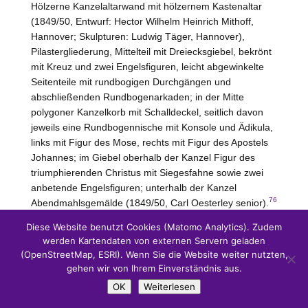
Hölzerne Kanzelaltarwand mit hölzernem Kastenaltar
(1849/50, Entwurf: Hector Wilhelm Heinrich Mithoff,
Hannover
; Skulpturen: Ludwig Täger, Hannover),
Pilastergliederung, Mittelteil mit Dreiecksgiebel, bekrönt
mit Kreuz und zwei Engelsfiguren, leicht abgewinkelte
Seitenteile mit rundbogigen Durchgängen und
abschließenden Rundbogenarkaden; in der Mitte
polygoner Kanzelkorb mit Schalldeckel, seitlich davon
jeweils eine Rundbogennische mit Konsole und Ädikula,
links mit Figur des Mose, rechts mit Figur des Apostels
Johannes; im Giebel oberhalb der Kanzel Figur des
triumphierenden Christus mit Siegesfahne sowie zwei
anbetende Engelsfiguren; unterhalb der Kanzel
76
Abendmahlsgemälde (1849/50, Carl Oesterley senior).
– Achtseitige, pokalförmige Taufe aus Sandstein (1850),
Diese Website benutzt Cookies (Matomo Analytics). Zudem
Beckenrand mit Blattornamenten. – Kruzifix (15.
Jh.
),
werden Kartendaten von externen Servern geladen
bekannt als „Walsroder Kreuz“, es lässt „das Leiden
(OpenStreetMap, ESRI). Wenn Sie die Website weiter nutzten,
Christi in ungewohnter und ungewöhnlicher Deutlichkeit
gehen wir von Ihrem Einverständnis aus.
deutlich werden“; das Kreuz wurde 1814 aus der Kirche
OK
Weiterlesen
entfernt, hing dann im Kloster, wurde später eingelagert