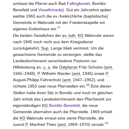
umfasst die Pfarrei auch Bad
Fallingbostel
, Bomlitz-
Benefeld und
Visselhövede
). Gut ein Jahrzehnt später
weihte 1960 auch die ev.-freikirchliche (baptistische)
Gemeinde in Walsrode mit der Friedenskapelle ein
57
eigenes Gotteshaus ein.
Die beiden Geistlichen der
ev.-luth.
KG
Walsrode waren
nach 1945 noch nicht aus dem Kriegsdienst
zurückgekehrt,
Sup.
Lange blieb vermisst. Um die
gewachsene Gemeinde zu versorgen, stellte das
Landeskirchenamt verschiedene Pastoren zur
Hilfeleistung an,
u. a.
die
Ostpfarrer
Fritz Schulze (
amt.
1945–1948),
P.
Wilhelm Marder (
amt.
1946) sowie
P.
August-Philipp Fahrenholz (
amt.
1947–1952), und
58
richtete 1953 zwei neue Pfarrstellen ein.
Eine dieser
Stellen hatte ihren Sitz in Bomlitz und noch im gleichen
Jahr erhob das Landeskirchenamt den Pfarrbezirk zur
eigenständigen
KG
Bomlitz-Benefeld
; die neue
Gemeinde übernahm auch die Pfarrstelle. 1969 erhielt
die
KG
Walsrode erneut eine vierte Pfarrstelle, die
59
zuerst
P.
Manfred Thies (
amt.
1969–1970) versah.