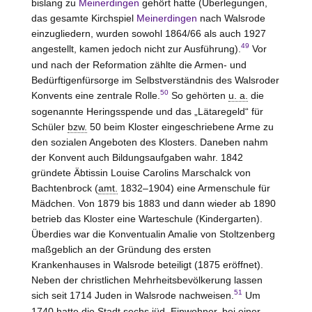
bislang zu
Meinerdingen
gehört hatte (Überlegungen,
das gesamte Kirchspiel
Meinerdingen
nach Walsrode
einzugliedern, wurden sowohl 1864/66 als auch 1927
49
angestellt, kamen jedoch nicht zur Ausführung).
Vor
und nach der Reformation zählte die Armen- und
Bedürftigenfürsorge im Selbstverständnis des Walsroder
50
Konvents eine zentrale Rolle.
So gehörten
u. a.
die
sogenannte Heringsspende und das „Lätaregeld“ für
Schüler
bzw.
50 beim Kloster eingeschriebene Arme zu
den sozialen Angeboten des Klosters. Daneben nahm
der Konvent auch Bildungsaufgaben wahr. 1842
gründete Äbtissin Louise Carolins Marschalck von
Bachtenbrock
(
amt.
1832–1904) eine Armenschule für
Mädchen. Von 1879 bis 1883 und dann wieder ab 1890
betrieb das Kloster eine Warteschule (Kindergarten).
Überdies war die Konventualin Amalie von
Stoltzenberg
maßgeblich an der Gründung des ersten
Krankenhauses in Walsrode beteiligt (1875 eröffnet).
Neben der christlichen Mehrheitsbevölkerung lassen
51
sich seit 1714 Juden in Walsrode nachweisen.
Um
1740 hatte die Stadt sechs
jüd.
Einwohner, bei einer