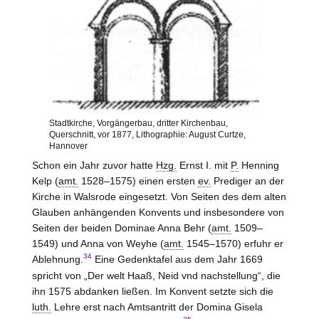
Stadtkirche, Vorgängerbau, dritter Kirchenbau,
Querschnitt, vor 1877, Lithographie: August Curtze,
Hannover
Schon ein Jahr zuvor hatte
Hzg.
Ernst I. mit
P.
Henning
Kelp (
amt.
1528–1575) einen ersten
ev.
Prediger an der
Kirche in Walsrode eingesetzt. Von Seiten des dem alten
Glauben anhängenden Konvents und insbesondere von
Seiten der beiden Dominae Anna Behr (
amt.
1509–
1549) und Anna von
Weyhe
(
amt.
1545–1570) erfuhr er
34
Ablehnung.
Eine Gedenktafel aus dem Jahr 1669
spricht von „Der welt Haaß, Neid vnd nachstellung“, die
ihn 1575 abdanken ließen. Im Konvent setzte sich die
luth.
Lehre erst nach Amtsantritt der Domina Gisela