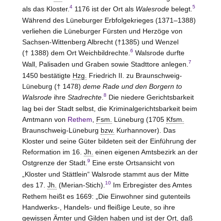
4
5
als das Kloster.
1176 ist der Ort als
Walesrode
belegt.
Während des Lüneburger Erbfolgekrieges (1371–1388)
verliehen die Lüneburger Fürsten und Herzöge von
Sachsen-Wittenberg
Albrecht (†1385) und Wenzel
6
(† 1388) dem Ort Weichbildrechte.
Walsrode durfte
7
Wall, Palisaden und Graben sowie Stadttore anlegen.
1450 bestätigte
Hzg.
Friedrich II. zu
Braunschweig-
Lüneburg
(† 1478)
deme Rade und den Borgern to
8
Walsrode
ihre
Stadrechte
.
Die niedere Gerichtsbarkeit
lag bei der Stadt selbst, die Kriminalgerichtsbarkeit beim
Amtmann von
Rethem
,
Fsm.
Lüneburg
(1705
Kfsm.
Braunschweig-Lüneburg
bzw.
Kurhannover). Das
Kloster und seine Güter bildeten seit der Einführung der
Reformation im 16.
Jh.
einen eigenen Amtsbezirk an der
9
Ostgrenze der Stadt.
Eine erste Ortsansicht von
„Kloster und Stättlein“ Walsrode stammt aus der Mitte
10
des 17.
Jh.
(Merian-Stich).
Im Erbregister des Amtes
Rethem
heißt es 1669: „Die Einwohner sind gutenteils
Handwerks-, Handels- und fleißige Leute, so ihre
gewissen Ämter und Gilden haben und ist der Ort, daß