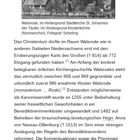
Walsrode, im Hintergrund Stadtkirche St. Johannes
der Täufer, im Vordergrund Klosterkirche
(Nonnenchor), Fotograf: Scheling
Das Christentum dürfte im Raum Walsrode wie in
anderen Gebieten Niedersachsens erst mit den
Eroberungszügen Karls des Großen († 814) ab 772
21
Eingang gefunden haben.
Am Anfang der konkret
belegbaren örtlichen Kirchengeschichte Walsrodes steht
das vermutlich zwischen 958 und 969 gegründete und
urkundlich zuerst 986 erwähnte Kloster
Walsrode
22
(
monasterium … Rode
).
Entstanden möglicherweise
als Kanonissenstift wurde es 1255 unter Beibehaltung
seiner freiweltlichen Gewohnheiten in ein
Benediktinerinnenkloster umgewandelt und 1482 auf
Betreiben der
braunschweig
-lüneburgischen
Hzgn.
Anna
von Nassau-Dillenburg († 1513) im Sinn einer strengen
Auslegung der Regeln des Benediktinerordens
reformiert. Die Konventualinnen sowie die Priorinnen