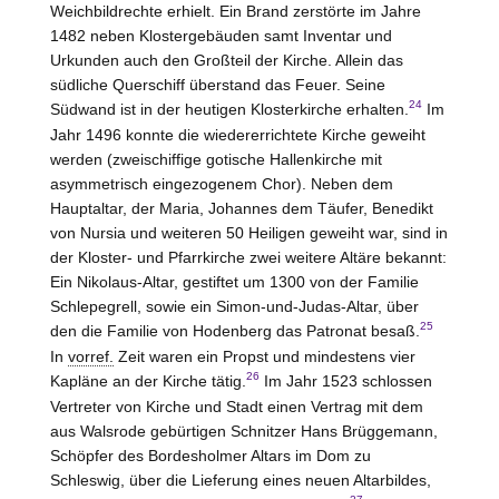
Weichbildrechte erhielt. Ein Brand zerstörte im Jahre
1482 neben Klostergebäuden samt Inventar und
Urkunden auch den Großteil der Kirche. Allein das
südliche Querschiff überstand das Feuer. Seine
24
Südwand ist in der heutigen Klosterkirche erhalten.
Im
Jahr 1496 konnte die wiedererrichtete Kirche geweiht
werden (zweischiffige gotische Hallenkirche mit
asymmetrisch eingezogenem Chor). Neben dem
Hauptaltar, der Maria, Johannes dem Täufer, Benedikt
von Nursia und weiteren 50 Heiligen geweiht war, sind in
der Kloster- und Pfarrkirche zwei weitere Altäre bekannt:
Ein Nikolaus-Altar, gestiftet um 1300 von der Familie
Schlepegrell, sowie ein Simon-und-Judas-Altar, über
25
den die Familie von
Hodenberg
das Patronat besaß.
In
vorref.
Zeit waren ein Propst und mindestens vier
26
Kapläne an der Kirche tätig.
Im Jahr 1523 schlossen
Vertreter von Kirche und Stadt einen Vertrag mit dem
aus Walsrode gebürtigen Schnitzer Hans Brüggemann,
Schöpfer des Bordesholmer Altars im Dom zu
Schleswig, über die Lieferung eines neuen Altarbildes,