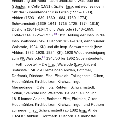
Einführung der Reformation unterstand Walsrode der
GSuptur.
in Celle (1531). Später
Insp.
mit wechselndem
Sitz der Superintendentur in Gilten (1559– 1593),
Ahlden (1593–1639, 1660–1684, 1760–1774),
Schwarmstedt (1639–1641, 1715–1725, 1774–1815),
Düshorn (1641–1647) und Walsrode (1648–1659,
68
1684–1714, 1725–1759).
1815 Teilung der
Insp.
in die
Insp.
Walsrode (
bzw.
Düshorn: 1821–1873, dann wieder
Walsrode, 1924:
KK
) und die
Insp.
Schwarmstedt (
bzw.
Ahlden: 1882–1929, 1924:
KK
). 1929 Wiedervereinigung
69
zum
KK
Walsrode.
1943/50 bis 1962 Superintendentur
in Fallingbostel. – Die
Insp.
Walsrode (
bzw.
Ahlden)
umfasste 1746 die Gemeinden Ahlden, Bothmer,
Dorfmark, Düshorn, Eilte, Eickeloh, Fallingbostel, Gilten,
Hudemühlen, Kirchboitzen, Kirchwahlingen,
Meinerdingen, Ostenholz, Rehtem, Schwarmstedt,
Soltau, Stellichte und Walsrode. Bei der Teilung von
1815 kamen Ahlden, Bothmer, Eilte, Eickeloh, Gilten,
Hudemühlen, Kirchboitzen, Kirchwahlingen und Rethem
zur neuen
Insp.
Schwarmstedt (ab 1882
Insp.
Ahlden,
1924
KK
Ahlden); Dorfmark, Düshorn, Fallingbostel,