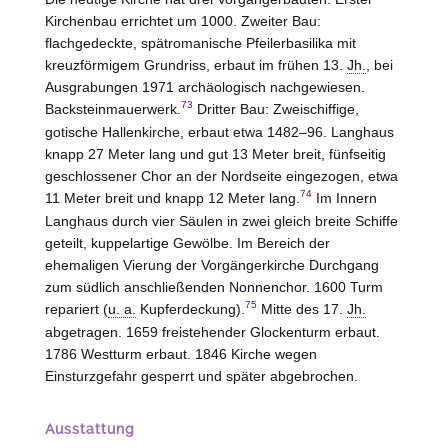
Kirchenbau errichtet um 1000. Zweiter Bau:
flachgedeckte, spätromanische Pfeilerbasilika mit
kreuzförmigem Grundriss, erbaut im frühen 13.
Jh.
, bei
Ausgrabungen 1971 archäologisch nachgewiesen.
73
Backsteinmauerwerk.
Dritter Bau: Zweischiffige,
gotische Hallenkirche, erbaut etwa 1482–96. Langhaus
knapp 27 Meter lang und gut 13 Meter breit, fünfseitig
geschlossener Chor an der Nordseite eingezogen, etwa
74
11 Meter breit und knapp 12 Meter lang.
Im Innern
Langhaus durch vier Säulen in zwei gleich breite Schiffe
geteilt, kuppelartige Gewölbe. Im Bereich der
ehemaligen Vierung der Vorgängerkirche Durchgang
zum südlich anschließenden Nonnenchor. 1600 Turm
75
repariert (
u. a.
Kupferdeckung).
Mitte des 17.
Jh.
abgetragen. 1659 freistehender Glockenturm erbaut.
1786 Westturm erbaut. 1846 Kirche wegen
Einsturzgefahr gesperrt und später abgebrochen.
Ausstattung