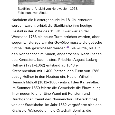
Stadtkirche, Ansicht von Nordwesten, 1953,
Zeichnung von Sindel
Nachdem die Klostergebäude im 18.
Jh.
erneuert
worden waren, erhielt die Stadtkirche ihre heutige
Gestalt in der Mitte des 19.
Jh.
Zwar war an der
Westseite 1786 ein neuer Turm errichtet worden, aber
wegen Einsturzgefahr der Gewölbe musste die gotische
48
Kirche 1846 geschlossen werden.
Sie wurde, bis auf
den Nonnenchor im Süden, abgebrochen. Nach Plänen
des Konsistorialbaumeisters Friedrich August Ludwig
Hellner (1791–1862) entstand ab 1848 ein
Kirchenneubau mit 1.400 Plätzen, den Turm von 1786
bezog Hellner in den Neubau ein. Hector Wilhelm
Heinrich Mithoff (1811–1886) entwarf den Kanzelaltar.
Im Sommer 1850 feierte die Gemeinde die Einweihung
ihrer neuen Kirche. Eine Wand mit Fenstern und
Durchgängen trennt den Nonnenchor (Klosterkirche)
von der Stadtkirche. Im Jahr 1862 vergrößerte sich das
Kirchspiel Walsrode um die Ortschaft Bomlitz, die