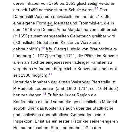
deren Inhaber von 1766 bis 1863 gleichzeitig Rektoren
39
der seit 1490 nachweisbaren Schule waren.
Das
Damenstift
Walsrode
entwickelte im Lauf des 17.
Jh.
eine eigene Form
ev.
Identität und Frömmigkeit, die in
dem 1649 von Domina Anna Magdalena von
Jettebruch
(† 1656) zusammengestellten Gebetbuch greifbar wird
(„Christliche Gebet so im Kloster zu Walszrode
40
gebräuchlich“).
Kfs.
Georg Ludwig von
Braunschweig-
Lüneburg
(† 1727) verfügte 1711, die Plätze im Konvent
allein an Töchter eingesessener adeliger Familien zu
vergeben (Aufnahme bürgerlicher Konventualinnen erst
41
seit 1980 möglich).
Unter den Inhabern der ersten Walsroder Pfarrstelle ist
P.
Rudolph Lodemann (
amt.
1680–1714, seit 1684
Sup.
)
42
hervorzuheben.
Er führte in der Region die
Konfirmation ein und sammelte geschichtliches Material
sowohl über das Kloster als auch über die Stadtkirche
und schließlich über sämtliche Gemeinden seiner
Inspektion. Er ist als ein erster Historiker seiner engeren
Heimat anzusehen.
Sup.
Lodemann ließ in den