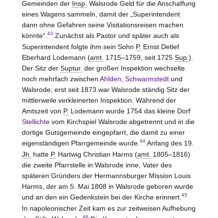
Gemeinden der
Insp.
Walsrode
Geld für die Anschaffung
eines Wagens sammeln, damit der „Superintendent
dann ohne Gefahren seine Visitationsreisen machen
43
könnte“.
Zunächst als Pastor und später auch als
Superintendent folgte ihm sein Sohn
P.
Ernst Detlef
Eberhard Lodemann (
amt.
1715–1759, seit 1725
Sup.
).
Der Sitz der
Suptur.
der großen Inspektion wechselte
noch mehrfach zwischen
Ahlden
,
Schwarmstedt
und
Walsrode; erst seit 1873 war Walsrode ständig Sitz der
mittlerweile verkleinerten Inspektion. Während der
Amtszeit von
P.
Lodemann wurde 1754 das kleine Dorf
Stellichte
vom Kirchspiel Walsrode abgetrennt und in die
dortige Gutsgemeinde eingepfarrt, die damit zu einer
44
eigenständigen Pfarrgemeinde wurde.
Anfang des 19.
Jh.
hatte
P.
Hartwig Christian Harms (
amt.
1805–1816)
die zweite Pfarrstelle in Walsrode inne, Vater des
späteren Gründers der Hermannsburger Mission Louis
Harms, der am 5. Mai 1808 in Walsrode geboren wurde
45
und an den ein Gedenkstein bei der Kirche erinnert.
In napoleonischer Zeit kam es zur zeitweisen Aufhebung
46