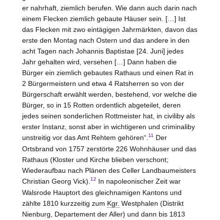
er nahrhaft, ziemlich berufen. Wie dann auch darin nach
einem Flecken ziemlich gebaute Häuser sein. […] Ist
das Flecken mit zwo eintägigen Jahrmärkten, davon das
erste den Montag nach Ostern und das andere in den
acht Tagen nach Johannis Baptistae [24. Juni] jedes
Jahr gehalten wird, versehen […] Dann haben die
Bürger ein ziemlich gebautes Rathaus und einen Rat in
2 Bürgermeistern und etwa 4 Ratsherren so von der
Bürgerschaft erwählt werden, bestehend, vor welche die
Bürger, so in 15 Rotten ordentlich abgeteilet, deren
jedes seinen sonderlichen Rottmeister hat, in civiliby als
erster Instanz, sonst aber in wichtigeren und criminaliby
11
unstreitig vor das Amt
Rehtem
gehören“.
Der
Ortsbrand von 1757 zerstörte 226 Wohnhäuser und das
Rathaus (Kloster und Kirche blieben verschont;
Wiederaufbau nach Plänen des Celler Landbaumeisters
12
Christian Georg Vick).
In napoleonischer Zeit war
Walsrode Hauptort des gleichnamigen Kantons und
zählte 1810 kurzzeitig zum
Kgr.
Westphalen (Distrikt
Nienburg
, Departement der Aller) und dann bis 1813