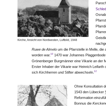
Paroch
Schle
Osnabr
Pfarrs
Pfarrd
Pfarre
Geistl
Kirche, Ansicht von Nordwesten, Luftbild, 1948
nachg
Ruwe de Almelo
um die Pfarrstelle in Melle, di
10
worden war.
1470 war Johannes Plaggenbode P
Grönenberger Burgmänner eine Vikarie an der Mel
Erster Inhaber der Vikarie war Heinrich Leifarth 
12
sich Kirchherren und Stifter abwechseln.
Ohne Konsultation 
1543 den Lübecker
Reformation einzufü
Bonnus die
Kerckeno