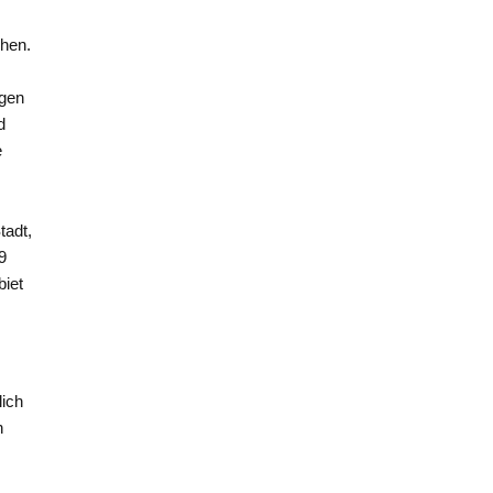
ehen.
igen
d
e
tadt,
9
biet
lich
n