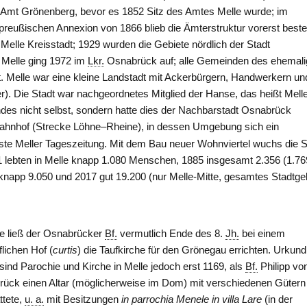
m Amt
Grönenberg
, bevor es 1852 Sitz des Amtes
Melle
wurde; im
r preußischen Annexion von 1866 blieb die Ämterstruktur vorerst best
Melle Kreisstadt; 1929 wurden die Gebiete nördlich der Stadt
Melle ging 1972 im
Lkr.
Osnabrück auf; alle Gemeinden des ehemal
t. Melle war eine kleine Landstadt mit Ackerbürgern, Handwerkern un
r). Die Stadt war nachgeordnetes Mitglied der Hanse, das heißt Mell
ndes nicht selbst, sondern hatte dies der Nachbarstadt Osnabrück
 Bahnhof (Strecke Löhne–Rheine), in dessen Umgebung sich ein
 erste Meller Tageszeitung. Mit dem Bau neuer Wohnviertel wuchs die S
 lebten in Melle knapp 1.080 Menschen, 1885 insgesamt 2.356 (1.76
knapp 9.050 und 2017 gut 19.200 (nur Melle-Mitte, gesamtes Stadtge
le ließ der Osnabrücker
Bf.
vermutlich Ende des 8.
Jh.
bei einem
flichen Hof (
curtis
) die Taufkirche für den Grönegau errichten. Urkund
 sind Parochie und Kirche in Melle jedoch erst 1169, als
Bf.
Philipp vo
ück einen Altar (möglicherweise im Dom) mit verschiedenen Gütern
ttete,
u. a.
mit Besitzungen
in parrochia Menele in villa Lare
(in der