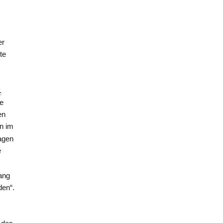
er
te
.
te
en
on im
wagen
e
lang
den“.