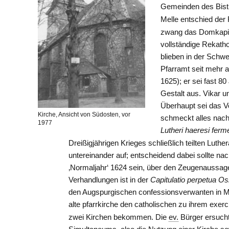
Gemeinden des Bis
Melle entschied der
zwang das Domkapi
vollständige Rekath
blieben in der Schwe
Pfarramt seit mehr 
1625); er sei fast 80
Gestalt aus. Vikar 
Überhaupt sei das Vo
Kirche, Ansicht von Südosten, vor
schmeckt alles nac
1977
Lutheri haeresi ferm
Dreißigjährigen Krieges schließlich teilten Lut
untereinander auf; entscheidend dabei sollte na
‚Normaljahr‘ 1624 sein, über den Zeugenaussag
Verhandlungen ist in der
Capitulatio perpetua O
den Augspurgischen confessionsverwanten in Mel
alte pfarrkirche den catholischen zu ihrem exerc
zwei Kirchen bekommen. Die
ev.
Bürger ersuch