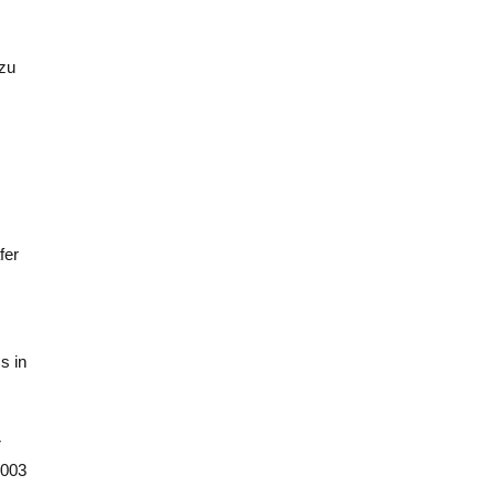
 zu
fer
s in
r
2003