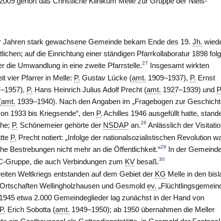
009 gehört das Christliche Klinikum Melle zur Gruppe der Niels-
er Jahren stark gewachsene Gemeinde bekam Ende des 19.
Jh.
wied
lichen; auf die Einrichtung einer ständigen Pfarrkollaboratur 1898 folg
27
er die Umwandlung in eine zweite Pfarrstelle.
Insgesamt wirkten
t vier Pfarrer in Melle:
P.
Gustav Lücke (
amt.
1909–1937),
P.
Ernst
–1957),
P.
Hans Heinrich Julius Adolf Precht (
amt.
1927–1939) und
P
(
amt.
1939–1940). Nach den Angaben im „Fragebogen zur Geschich
von 1933 bis Kriegsende“, den
P.
Achilles 1946 ausgefüllt hatte, stand
28
he;
P.
Schönemeier gehörte der
NSDAP
an.
Anlässlich der Visitati
tte
P.
Precht notiert: „Infolge der nationalsozialistischen Revolution 
29
che Bestrebungen nicht mehr an die Öffentlichkeit.“
In der Gemeind
30
 DC-Gruppe, die auch Verbindungen zum
KV
besaß.
iten Weltkriegs entstanden auf dem Gebiet der
KG
Melle in den bis
Ortschaften Wellingholzhausen und Gesmold
ev.
„Flüchtlingsgemein
 1945 etwa 2.000 Gemeindeglieder lag zunächst in der Hand von
P.
Erich Sobotta (
amt.
1949–1950); ab 1950 übernahmen die Meller