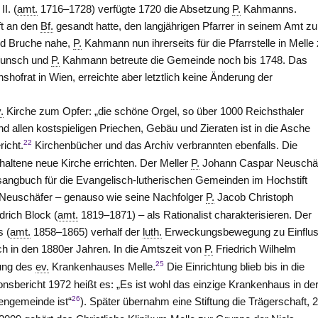
I. (
amt.
1716–1728) verfügte 1720 die Absetzung
P.
Kahmanns.
ft an den
Bf.
gesandt hatte, den langjährigen Pfarrer in seinem Amt zu
nd Bruche nahe,
P.
Kahmann nun ihrerseits für die Pfarrstelle in Melle
 Wunsch und
P.
Kahmann betreute die Gemeinde noch bis 1748. Das
hofrat in Wien, erreichte aber letztlich keine Änderung der
.
Kirche zum Opfer: „die schöne Orgel, so über 1000 Reichsthaler
d allen kostspieligen Priechen, Gebäu und Zieraten ist in die Asche
22
richt.
Kirchenbücher und das Archiv verbrannten ebenfalls. Die
rhaltene neue Kirche errichten. Der Meller
P.
Johann Caspar Neuschä
angbuch für die Evangelisch-lutherischen Gemeinden im Hochstift
Neuschäfer – genauso wie seine Nachfolger
P.
Jacob Christoph
drich Block (
amt.
1819–1871) – als Rationalist charakterisieren. Der
s (
amt.
1858–1865) verhalf der
luth.
Erweckungsbewegung zu Einflus
h in den 1880er Jahren. In die Amtszeit von
P.
Friedrich Wilhelm
25
nung des
ev.
Krankenhauses Melle.
Die Einrichtung blieb bis in die
ionsbericht 1972 heißt es: „Es ist wohl das einzige Krankenhaus in de
26
engemeinde ist“
). Später übernahm eine Stiftung die Trägerschaft, 