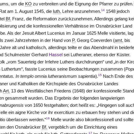
tums, um die
KO
zu verbreiten und die Eignung der Pfarrer zu prüfen.
14
 Rat am 1. August 1545, die
luth.
Lehre anzunehmen.
1548 jedoch
tel
Bf.
Franz, die Reformation zurückzunehmen. Allerdings gelang ke
olisierung und die konfessionellen Verhältnisse im Osnabrücker Land
be. Als der Jesuit Albert Lucenius im Januar 1625 Melle visitierte, la
als zwei Jahrzehnten in der Hand von
P.
Georg Coeverden (
amt.
bis
 Jahre alt und katholisch, allerdings teilte er das Abendmahl in beiderle
und Schulmeister Gerhard
Hassel
sei Lutheraner, ebenso der Küster.
lk „vom Sauerteig der Irrlehre Luthers durchdrungen“ und „in der Kir
h Luthertum“, fasste Lucenius seine Beobachtungen zusammen (
Pop
15
entatus. In templo omnia lutheranismum sapientia
).
Nach Ende des
heraner und Katholiken die Kirchspiele des Osnabrücker Landes
ch
Art.
13 des Westfälischen Friedens (1648) der konfessionelle Stan
en gesammelt wurden. Das Ergebnis der folgenden langwierigen
snabrugensis
von 1650 festgehalten; dort heißt es: „Hingegen soll auc
le ein aigne Kirche vor ihr exercitium zu erbauen frey stehen und di
16
itio überlassen werden.“
Melle wurde also bikonfessionell und sollte
ten den Osnabrücker
Bf.
vergeblich um die Einrichtung eines
17