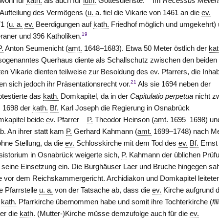
wohl für
kath.
als auch für
luth.
Gottesdienste.
Im
Recessus Mellen
Aufteilung des Vermögens (
u. a.
fiel die Vikarie von 1461 an die
ev.
1 (
u. a.
ev.
Beerdigungen auf
kath.
Friedhof möglich und umgekehrt)
19
eraner und 396 Katholiken.
P.
Anton Seumenicht (
amt.
1648–1683). Etwa 50 Meter östlich der
kat
 sogenanntes Querhaus diente als Schallschutz zwischen den beiden
ten Vikarie dienten teilweise zur Besoldung des
ev.
Pfarrers, die Inha
21
 sich jedoch ihr Präsentationsrecht vor.
Als sie 1694 neben der
otestierte das
kath.
Domkapitel, da in der
Capitulatio perpetua
nicht z
m 1698 der
kath.
Bf.
Karl Joseph die Regierung in Osnabrück
mkapitel beide
ev.
Pfarrer –
P.
Theodor Heinson (
amt.
1695–1698) u
. An ihrer statt kam
P.
Gerhard Kahmann (
amt.
1699–1748) nach Me
hne Stellung, da die
ev.
Schlosskirche mit dem Tod des
ev.
Bf.
Ernst
istorium in Osnabrück weigerte sich,
P.
Kahmann der üblichen Prüf
gen seine Einsetzung ein. Die Burghäuser Laer und Bruche hingegen sa
ge vor dem Reichskammergericht. Archidiakon und Domkapitel leitete
e Pfarrstelle
u. a.
von der Tatsache ab, dass die
ev.
Kirche aufgrund 
r
kath.
Pfarrkirche übernommen habe und somit ihre Tochterkirche (
fil
ber die
kath.
(Mutter-)Kirche müsse demzufolge auch für die
ev.