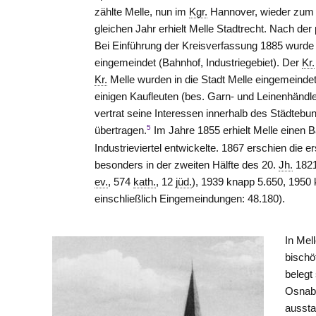
zählte Melle, nun im
Kgr.
Hannover, wieder zu
gleichen Jahr erhielt Melle Stadtrecht. Nach de
Bei Einführung der Kreisverfassung 1885 wurde 
eingemeindet (Bahnhof, Industriegebiet). Der
Kr.
Kr.
Melle wurden in die Stadt Melle eingemeinde
einigen Kaufleuten (bes. Garn- und Leinenhändle
vertrat seine Interessen innerhalb des Städtebu
5
übertragen.
Im Jahre 1855 erhielt Melle einen
Industrieviertel entwickelte. 1867 erschien die
besonders in der zweiten Hälfte des 20.
Jh.
1821
ev.
, 574
kath.
, 12
jüd.
), 1939 knapp 5.650, 1950 
einschließlich Eingemeindungen: 48.180).
In Mel
bischö
belegt
Osnabr
aussta