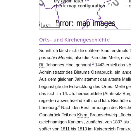
3 km
Orts- und Kirchengeschichte
Schriftlich lässt sich die spätere Stadt erstmal
parrochia Menele
, also die Parochie Melle, erwäh
2
Bf.
Johannes Hoet genannt.
1443 erhielt das
st
Administrator des Bistums Osnabrück, ein landes
Aus dem gleichen Jahr stammt das älteste Melle
begünstigte die Entwicklung des Ortes. Melle 
das sich im 14.
Jh.
herausbildete (Amtssitz Bur
regierten abwechselnd
kath.
und
luth.
Bischöfe d
4
Lüneburg.
Nach den Bestimmungen des Reichsd
Osnabrück Teil des
Kfsm.
Braunschweig-Lünebur
gleichnamigen Kantons, zunächst von 1807 bis
später von 1811 bis 1813 im Kaiserreich Fran