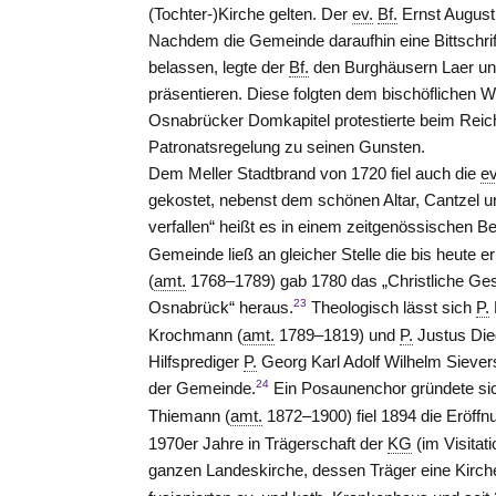
(Tochter-)Kirche gelten. Der
ev.
Bf.
Ernst August I
Nachdem die Gemeinde daraufhin eine Bittschri
belassen, legte der
Bf.
den Burghäusern Laer u
präsentieren. Diese folgten dem bischöflichen
Osnabrücker Domkapitel protestierte beim Reichs
Patronatsregelung zu seinen Gunsten.
Dem Meller Stadtbrand von 1720 fiel auch die
ev
gekostet, nebenst dem schönen Altar, Cantzel un
verfallen“ heißt es in einem zeitgenössischen Be
Gemeinde ließ an gleicher
Stelle
die bis heute e
(
amt.
1768–1789) gab 1780 das „Christliche Ges
23
Osnabrück“ heraus.
Theologisch lässt sich
P.
Krochmann (
amt.
1789–1819) und
P.
Justus Die
Hilfsprediger
P.
Georg Karl Adolf Wilhelm Siever
24
der Gemeinde.
Ein Posaunenchor gründete sic
Thiemann (
amt.
1872–1900) fiel 1894 die Eröff
1970er Jahre in Trägerschaft der
KG
(im Visitat
ganzen Landeskirche, dessen Träger eine Kirch