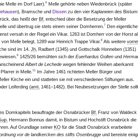
6
ie Melle im Dorf Laer).
Melle gehörte neben Wiedenbrück (später
dehausen
), Bramsche und
Dissen
zu den vier Kaplaneien des Bistum
ück, das heißt der
Bf.
entschied über die Besetzung der Meller
7
telle und übertrug sie stets einem seiner Domherren.
Den eigentlich
ienst versah in der Regel ein Vikar. 1263 ist Domherr von der Horst a
8
r von Melle belegt, 1289 war Heinrich Trappe Vikar.
Als weitere
vorre
iche sind im 14.
Jh.
Radbert (1345) und Gottschalk Honneben (1351)
9
ewiesen.
1425/26 bemühten sich der
Euerhardus Golten
und
Herma
e anscheinend
Albert de Lechede
wegen fehlender Weihen aberkannt
11
farrer in Melle.
Im Jahre 1461 richteten Meller Bürger und
ler Kirche ein und statteten sie mit verschiedenen Stiftungen aus.
oder Leiferding (
amt.
1461–1482). Bei Neubesetzungen der
Stelle
soll
des Domkapitels beauftragte der Osnabrücker
Bf.
Franz von Waldeck
Sup.
Hermann Bonnus damit, in Bistum und Hochstift Osnabrück die
hren. Auf Grundlage seiner
KO
für die Stadt Osnabrück erarbeitete
rdnung vor de landkercken des stifts Osenbrugge
und bereiste einig