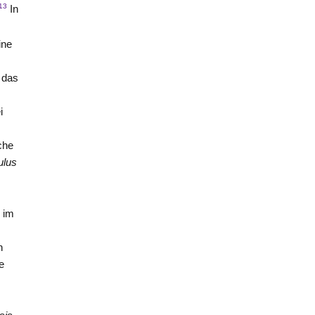
13
In
ine
g das
i
che
ulus
d im
h
e