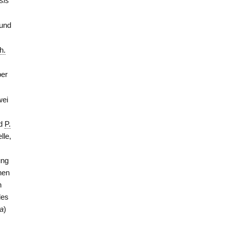
sis
 und
h.
ber
wei
nd
P.
lle,
ung
hen
n
des
ia
)