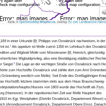
Karte: ©
OpenStreetMap Mitwirkende
, Overlay:
Ev.-luth. Landeskirche Hann
s 1169 in einer Urkunde
Bf.
Philipps von Osnabrück nachweisen, in der 
1
nt ist.
Als
oppidum
ist Melle zuerst 1350 im Lehnbuch des Osnabr
ediken und Wigbold Melle
vom Münsteraner
Bf.
Heinrich, gleichzeitig
herrliches Wigboldprivileg, also eine Bestätigung städtischer Rechte
3
r Siegel.
Die Lage an der wichtigen Straße von Osnabrück nach He
gehörte zum Hochstifts Osnabrück und zählte dort zum Amt
Grönenbe
g
Grönenberg westlich von Melle
). Seit Ende des Dreißigjährigen Kri
as Hochstift; letztere stammten stets aus dem Haus Braunschweig-
eputationshauptschlusses von 1803 wurde das Hochstift als
Fsm.
g (Hannover). In der napoleonischen Zeit war Melle Hauptort des
 1810 im
Kgr.
Westphalen (Distrikt Osnabrück, Departement Weser) 
kreich (Arrondissement Osnabrück, Departement Obere Ems). Danac