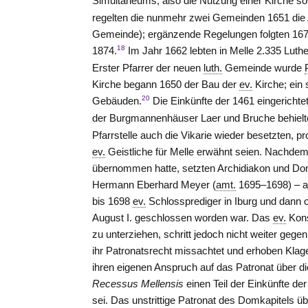
Simultaneums, also die Nutzung einer Kirche so
regelten die nunmehr zwei Gemeinden 1651 die 
Gemeinde); ergänzende Regelungen folgten 167
18
1874.
Im Jahr 1662 lebten in Melle 2.335 Luth
Erster Pfarrer der neuen
luth.
Gemeinde wurde
Kirche begann 1650 der Bau der
ev.
Kirche; ein
20
Gebäuden.
Die Einkünfte der 1461 eingerichte
der Burgmannenhäuser Laer und Bruche behielten
Pfarrstelle auch die Vikarie wieder besetzten, pr
ev.
Geistliche für Melle erwähnt seien. Nachde
übernommen hatte, setzten Archidiakon und Do
Hermann Eberhard Meyer (
amt.
1695–1698) – ab
bis 1698
ev.
Schlossprediger in Iburg und dann o
August I. geschlossen worden war. Das
ev.
Kons
zu unterziehen, schritt jedoch nicht weiter ge
ihr Patronatsrecht missachtet und erhoben Kla
ihren eigenen Anspruch auf das Patronat über di
Recessus Mellensis
einen Teil der Einkünfte de
sei. Das unstrittige Patronat des Domkapitels ü