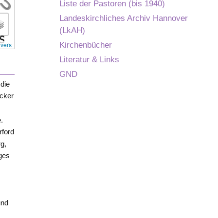
Liste der Pastoren (bis 1940)
Landeskirchliches Archiv Hannover
(LkAH)
overs
Kirchenbücher
Literatur & Links
GND
die
ücker
.
rford
rg
,
eges
und
h