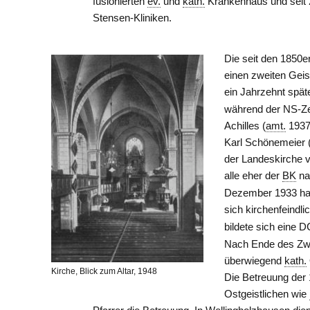
fusionierten
ev.
und
kath.
Krankenhaus und seit 2
Stensen-Kliniken.
Die seit den 1850
einen zweiten Geist
ein Jahrzehnt spät
während der NS-Zei
Achilles (
amt.
1937
Karl Schönemeier 
der Landeskirche 
alle eher der
BK
na
Dezember 1933 ha
sich kirchenfeindli
bildete sich eine
Nach Ende des Zwe
überwiegend
kath.
Kirche, Blick zum Altar, 1948
Die Betreuung der
Ostgeistlichen wie