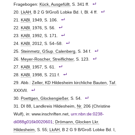
Fragebogen:
Kück, Ausgefüllt
, S. 341 ff.
LkAH
, B 2 G 9/Groß Lobke Bd. I, Bl. 4 ff.
KABl.
1949, S. 106.
KABl.
1976, S. 56.
KABl.
1992, S. 171.
KABl.
2012, S. 54–58.
Steinmetz, GSup. Calenberg
, S. 34 f.
Meyer-Roscher, Streiflichter
, S. 123.
KABl.
1957, S. 61.
KABl.
1998, S. 211 f.
Abb.:
Zeller, KD Hildesheim kirchliche Bauten
,
Taf.
XXXVII.
Poettgen, Glockengießer
, S. 54.
DI 88, Landkreis Hildesheim,
Nr.
206 (Christine
Wulf), in: www.inschriften.net,
urn:nbn:de:0238-
di088g016k0020601
;
Drömann, Glocken Lkr.
Hildesheim
, S. 55;
LkAH
, B 2 G 9 B/Groß Lobke Bd. I,