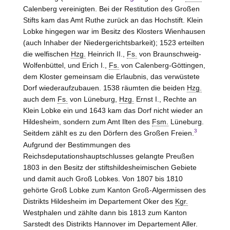
Calenberg vereinigten. Bei der Restitution des Großen
Stifts kam das Amt
Ruthe
zurück an das Hochstift. Klein
Lobke hingegen war im Besitz des Klosters
Wienhausen
(auch Inhaber der Niedergerichtsbarkeit); 1523 erteilten
die welfischen
Hzg.
Heinrich II.,
Fs.
von Braunschweig-
Wolfenbüttel, und Erich I.,
Fs.
von Calenberg-Göttingen,
dem Kloster gemeinsam die Erlaubnis, das verwüstete
Dorf wiederaufzubauen. 1538 räumten die beiden
Hzg.
auch dem
Fs.
von Lüneburg,
Hzg.
Ernst I., Rechte an
Klein Lobke ein und 1643 kam das Dorf nicht wieder an
Hildesheim, sondern zum Amt
Ilten
des
Fsm.
Lüneburg.
3
Seitdem zählt es zu den Dörfern des Großen Freien.
Aufgrund der Bestimmungen des
Reichsdeputationshauptschlusses gelangte Preußen
1803 in den Besitz der stiftshildesheimischen Gebiete
und damit auch Groß Lobkes. Von 1807 bis 1810
gehörte Groß Lobke zum Kanton
Groß-Algermissen
des
Distrikts
Hildesheim
im Departement Oker des
Kgr.
Westphalen und zählte dann bis 1813 zum Kanton
Sarstedt
des Distrikts
Hannover
im Departement Aller.