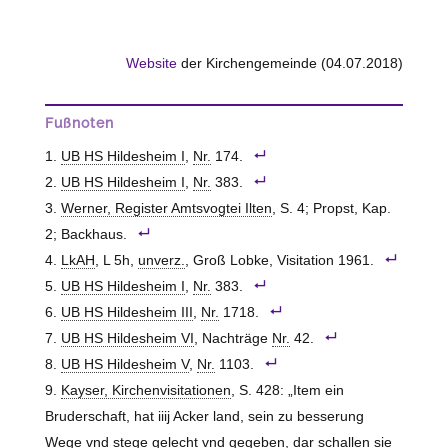
Website
der Kirchengemeinde (04.07.2018)
Fußnoten
UB HS Hildesheim I
,
Nr.
174.
UB HS Hildesheim I
,
Nr.
383.
Werner, Register Amtsvogtei Ilten
, S. 4; Propst, Kap.
2; Backhaus.
LkAH
, L 5h,
unverz.
, Groß Lobke, Visitation 1961.
UB HS Hildesheim I
,
Nr.
383.
UB HS Hildesheim III
,
Nr.
1718.
UB HS Hildesheim VI
, Nachträge
Nr.
42.
UB HS Hildesheim V
,
Nr.
1103.
Kayser, Kirchenvisitationen
, S. 428: „Item ein
Bruderschaft, hat iiij Acker land, sein zu besserung
Wege vnd stege gelecht vnd gegeben, dar schallen sie