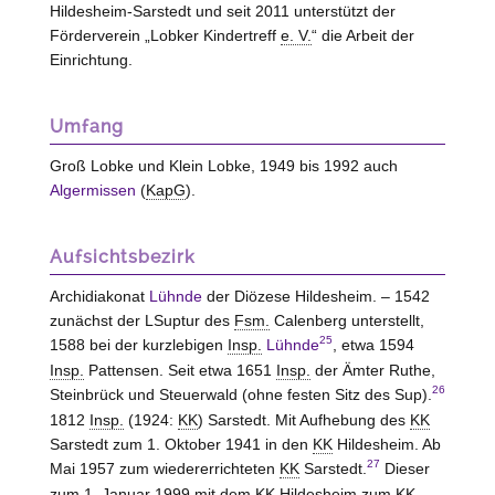
Hildesheim-Sarstedt
und seit 2011 unterstützt der
Förderverein „Lobker Kindertreff
e. V.
“ die Arbeit der
Einrichtung.
Umfang
Groß Lobke und Klein Lobke, 1949 bis 1992 auch
Algermissen
(
KapG
).
Aufsichtsbezirk
Archidiakonat
Lühnde
der Diözese Hildesheim. – 1542
zunächst der LSuptur des
Fsm.
Calenberg unterstellt,
25
1588 bei der kurzlebigen
Insp.
Lühnde
, etwa 1594
Insp.
Pattensen. Seit etwa 1651
Insp.
der Ämter
Ruthe,
26
Steinbrück und Steuerwald
(ohne festen Sitz des Sup).
1812
Insp.
(1924:
KK
)
Sarstedt
. Mit Aufhebung des
KK
Sarstedt
zum 1. Oktober 1941 in den
KK
Hildesheim
. Ab
27
Mai 1957 zum wiedererrichteten
KK
Sarstedt
.
Dieser
zum 1. Januar 1999 mit dem
KK
Hildesheim
zum
KK