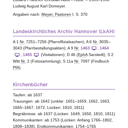
Ludwig August Karl Domeyer.
Angaben nach:
Meyer, Pastoren
I, S. 370
Landeskirchliches Archiv Hannover (LkAH)
A 1
Nr.
7251–7256 (Pfarroffizialsachen); A 6
Nr.
3035–
3043 (Pfarrbestallungsakten); A 9
Nr.
1463
,
1464
,
1465
(Visitationen); D 46 (
EphA
Sarstedt
); S 2
Witt
Nr.
2 (Fotosammlung); S 11a
Nr.
7097 (Findbuch
PfA
).
Kirchenbücher
Taufen: ab 1637
Trauungen: ab 1642 (unklar: 1651–1659, 1662, 1663,
1665–1667, 1672, Lücken: 1810, 1811)
Begräbnisse: ab 1637 (Lücken: 1649, 1650, 1810, 1811)
Kommunikanten: ab 1753 (Lücken: Anfang 1766–1802,
1808–1838), Erstkommunikanten: 1754–1765