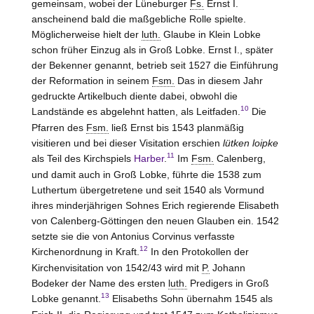
gemeinsam, wobei der Lüneburger
Fs.
Ernst I.
anscheinend bald die maßgebliche Rolle spielte.
Möglicherweise hielt der
luth.
Glaube in Klein Lobke
schon früher Einzug als in Groß Lobke. Ernst I., später
der Bekenner genannt, betrieb seit 1527 die Einführung
der Reformation in seinem
Fsm.
Das in diesem Jahr
gedruckte Artikelbuch diente dabei, obwohl die
10
Landstände es abgelehnt hatten, als Leitfaden.
Die
Pfarren des
Fsm.
ließ Ernst bis 1543 planmäßig
visitieren und bei dieser Visitation erschien
lütken loipke
11
als Teil des Kirchspiels
Harber
.
Im
Fsm.
Calenberg,
und damit auch in Groß Lobke, führte die 1538 zum
Luthertum übergetretene und seit 1540 als Vormund
ihres minderjährigen Sohnes Erich regierende Elisabeth
von Calenberg-Göttingen den neuen Glauben ein. 1542
setzte sie die von Antonius Corvinus verfasste
12
Kirchenordnung in Kraft.
In den Protokollen der
Kirchenvisitation von 1542/43 wird mit
P.
Johann
Bodeker der Name des ersten
luth.
Predigers in Groß
13
Lobke genannt.
Elisabeths Sohn übernahm 1545 als