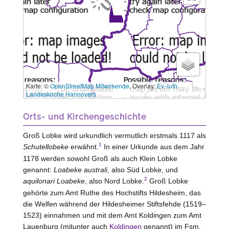
Karte: ©
OpenStreetMap Mitwirkende
, Overlay:
Ev.-luth.
3 km
Landeskirche Hannovers
Orts- und Kirchengeschichte
Groß Lobke wird urkundlich vermutlich erstmals 1117 als
1
Schutellobeke
erwähnt.
In einer Urkunde aus dem Jahr
1178 werden sowohl Groß als auch Klein Lobke
genannt:
Loabeke australi
, also Süd Lobke, und
2
aquilonari Loabeke
, also Nord Lobke.
Groß Lobke
gehörte zum Amt
Ruthe
des Hochstifts Hildesheim, das
die Welfen während der Hildesheimer Stiftsfehde (1519–
1523) einnahmen und mit dem Amt
Koldingen
zum Amt
Lauenburg
(mitunter auch
Koldingen
genannt) im
Fsm.