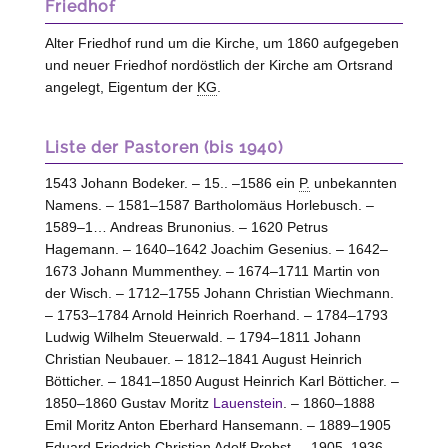
Friedhof
Alter Friedhof rund um die Kirche, um 1860 aufgegeben
und neuer Friedhof nordöstlich der Kirche am Ortsrand
angelegt, Eigentum der
KG
.
Liste der Pastoren (bis 1940)
1543 Johann Bodeker. – 15.. –1586 ein
P.
unbekannten
Namens. – 1581–1587 Bartholomäus Horlebusch. –
1589–1… Andreas Brunonius. – 1620 Petrus
Hagemann. – 1640–1642 Joachim Gesenius. – 1642–
1673 Johann Mummenthey. – 1674–1711 Martin von
der Wisch. – 1712–1755 Johann Christian Wiechmann.
– 1753–1784 Arnold Heinrich Roerhand. – 1784–1793
Ludwig Wilhelm Steuerwald. – 1794–1811 Johann
Christian Neubauer. – 1812–1841 August Heinrich
Bötticher. – 1841–1850 August Heinrich Karl Bötticher. –
1850–1860 Gustav Moritz
Lauenstein
. – 1860–1888
Emil Moritz Anton Eberhard Hansemann. – 1889–1905
Eduard Friedrich Christian Adolf Probst. – 1905–1936