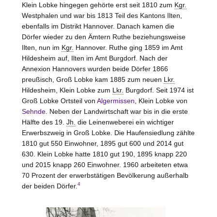
Klein Lobke hingegen gehörte erst seit 1810 zum
Kgr.
Westphalen und war bis 1813 Teil des Kantons
Ilten
,
ebenfalls im Distrikt
Hannover
. Danach kamen die
Dörfer wieder zu den Ämtern
Ruthe
beziehungsweise
Ilten
, nun im
Kgr.
Hannover
.
Ruthe
ging 1859 im Amt
Hildesheim
auf,
Ilten
im Amt
Burgdorf
. Nach der
Annexion Hannovers wurden beide Dörfer 1866
preußisch, Groß Lobke kam 1885 zum neuen
Lkr.
Hildesheim, Klein Lobke zum
Lkr.
Burgdorf. Seit 1974 ist
Groß Lobke Ortsteil von
Algermissen
, Klein Lobke von
Sehnde
. Neben der Landwirtschaft war bis in die erste
Hälfte des 19.
Jh.
die Leinenweberei ein wichtiger
Erwerbszweig in Groß Lobke. Die Haufensiedlung zählte
1810 gut 550 Einwohner, 1895 gut 600 und 2014 gut
630. Klein Lobke hatte 1810 gut 190, 1895 knapp 220
und 2015 knapp 260 Einwohner. 1960 arbeiteten etwa
70 Prozent der erwerbstätigen Bevölkerung außerhalb
4
der beiden Dörfer.