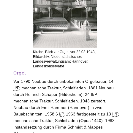
Kirche, Blick zur Orgel, vor 22.03.1943,
Bildarchiv: Niedersächsisches
Landesverwaltungsamt Hannover,
Landeskonservator
Orgel
Vor 1790 Neubau durch unbekannten Orgelbauer, 14
II/P
, mechanische Traktur, Schleifladen. 1861 Neubau
durch Heinrich Schaper (
Hildesheim
), 24
II/P
,
mechanische Traktur, Schleifladen. 1943 zerstört.
Neubau durch Emil Hammer (
Hannover
) in zwei
Bauabschnitten: 1958 6
I/P
, 1963 fertiggestellt zu 13
II/P
,
mechanische Traktur, Schleifladen (Opus 1440). 1983
Instandsetzung durch Firma Schmidt & Mappes