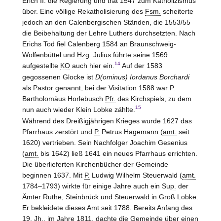
Erich II. die Regierung und trat 1547 zum Katholizismus
über. Eine völlige Rekatholisierung des
Fsm.
scheiterte
jedoch an den Calenbergischen Ständen, die 1553/55
die Beibehaltung der Lehre Luthers durchsetzten. Nach
Erichs Tod fiel Calenberg 1584 an Braunschweig-
Wolfenbüttel und
Hzg.
Julius führte seine 1569
14
aufgestellte
KO
auch hier ein.
Auf der 1583
gegossenen Glocke ist
D(ominus) Iordanus Borchardi
als Pastor genannt, bei der Visitation 1588 war
P.
Bartholomäus Horlebusch
Pfr.
des Kirchspiels, zu dem
15
nun auch wieder Klein Lobke zählte.
Während des Dreißigjährigen Krieges wurde 1627 das
Pfarrhaus zerstört und
P.
Petrus Hagemann (
amt.
seit
1620) vertrieben. Sein Nachfolger Joachim Gesenius
(
amt.
bis 1642) ließ 1641 ein neues Pfarrhaus errichten.
Die überlieferten Kirchenbücher der Gemeinde
beginnen 1637. Mit
P.
Ludwig Wilhelm Steuerwald (
amt.
1784–1793) wirkte für einige Jahre auch ein
Sup.
der
Ämter
Ruthe, Steinbrück und Steuerwald
in Groß Lobke.
Er bekleidete dieses Amt seit 1788. Bereits Anfang des
19.
Jh.
, im Jahre 1811, dachte die Gemeinde über einen