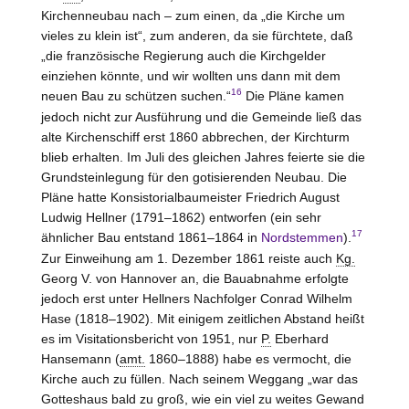
Kirchenneubau nach – zum einen, da „die Kirche um
vieles zu klein ist“, zum anderen, da sie fürchtete, daß
„die französische Regierung auch die Kirchgelder
einziehen könnte, und wir wollten uns dann mit dem
16
neuen Bau zu schützen suchen.“
Die Pläne kamen
jedoch nicht zur Ausführung und die Gemeinde ließ das
alte Kirchenschiff erst 1860 abbrechen, der Kirchturm
blieb erhalten. Im Juli des gleichen Jahres feierte sie die
Grundsteinlegung für den gotisierenden Neubau. Die
Pläne hatte Konsistorialbaumeister Friedrich August
Ludwig Hellner (1791–1862) entworfen (ein sehr
17
ähnlicher Bau entstand 1861–1864 in
Nordstemmen
).
Zur Einweihung am 1. Dezember 1861 reiste auch
Kg.
Georg V. von Hannover an, die Bauabnahme erfolgte
jedoch erst unter Hellners Nachfolger Conrad Wilhelm
Hase (1818–1902). Mit einigem zeitlichen Abstand heißt
es im Visitationsbericht von 1951, nur
P.
Eberhard
Hansemann (
amt.
1860–1888) habe es vermocht, die
Kirche auch zu füllen. Nach seinem Weggang „war das
Gotteshaus bald zu groß, wie ein viel zu weites Gewand