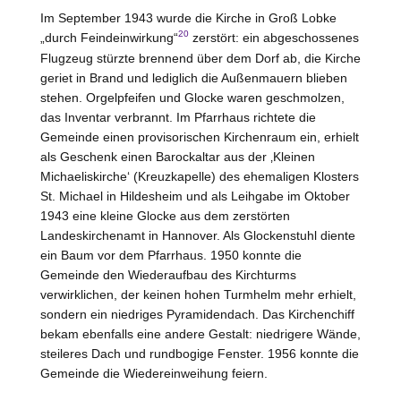
Im September 1943 wurde die Kirche in Groß Lobke
20
„durch Feindeinwirkung“
zerstört: ein abgeschossenes
Flugzeug stürzte brennend über dem Dorf ab, die Kirche
geriet in Brand und lediglich die Außenmauern blieben
stehen. Orgelpfeifen und Glocke waren geschmolzen,
das Inventar verbrannt. Im Pfarrhaus richtete die
Gemeinde einen provisorischen Kirchenraum ein, erhielt
als Geschenk einen Barockaltar aus der ‚Kleinen
Michaeliskirche‘ (Kreuzkapelle) des ehemaligen Klosters
St. Michael in Hildesheim und als Leihgabe im Oktober
1943 eine kleine Glocke aus dem zerstörten
Landeskirchenamt in Hannover. Als Glockenstuhl diente
ein Baum vor dem Pfarrhaus. 1950 konnte die
Gemeinde den Wiederaufbau des Kirchturms
verwirklichen, der keinen hohen Turmhelm mehr erhielt,
sondern ein niedriges Pyramidendach. Das Kirchenchiff
bekam ebenfalls eine andere Gestalt: niedrigere Wände,
steileres Dach und rundbogige Fenster. 1956 konnte die
Gemeinde die Wiedereinweihung feiern.