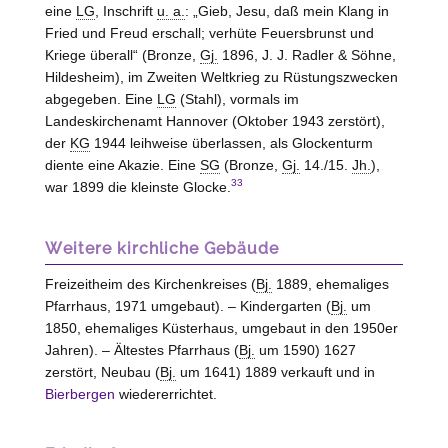
eine
LG
, Inschrift
u. a.
: „Gieb, Jesu, daß mein Klang in
Fried und Freud erschall; verhüte Feuersbrunst und
Kriege überall“ (Bronze,
Gj.
1896, J. J. Radler & Söhne,
Hildesheim
), im Zweiten Weltkrieg zu Rüstungszwecken
abgegeben. Eine
LG
(Stahl), vormals im
Landeskirchenamt Hannover (Oktober 1943 zerstört),
der
KG
1944 leihweise überlassen, als Glockenturm
diente eine Akazie. Eine
SG
(Bronze,
Gj.
14./15.
Jh.
),
33
war 1899 die kleinste Glocke.
Weitere kirchliche Gebäude
Freizeitheim des Kirchenkreises (
Bj.
1889, ehemaliges
Pfarrhaus, 1971 umgebaut). – Kindergarten (
Bj.
um
1850, ehemaliges Küsterhaus, umgebaut in den 1950er
Jahren). – Ältestes Pfarrhaus (
Bj.
um 1590) 1627
zerstört, Neubau (
Bj.
um 1641) 1889 verkauft und in
Bierbergen
wiedererrichtet.