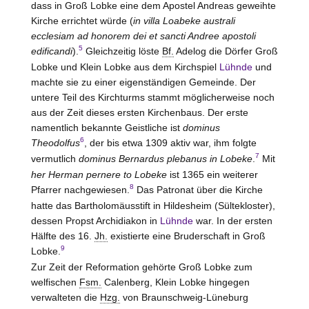
dass in Groß Lobke eine dem Apostel Andreas geweihte
Kirche errichtet würde (
in villa Loabeke australi
ecclesiam ad honorem dei et sancti Andree apostoli
5
edificandi
).
Gleichzeitig löste
Bf.
Adelog die Dörfer Groß
Lobke und Klein Lobke aus dem Kirchspiel
Lühnde
und
machte sie zu einer eigenständigen Gemeinde. Der
untere Teil des Kirchturms stammt möglicherweise noch
aus der Zeit dieses ersten Kirchenbaus. Der erste
namentlich bekannte Geistliche ist
dominus
6
Theodolfus
, der bis etwa 1309 aktiv war, ihm folgte
7
vermutlich
dominus Bernardus plebanus in Lobeke
.
Mit
her Herman pernere to Lobeke
ist 1365 ein weiterer
8
Pfarrer nachgewiesen.
Das Patronat über die Kirche
hatte das Bartholomäusstift in Hildesheim (Sültekloster),
dessen Propst Archidiakon in
Lühnde
war. In der ersten
Hälfte des 16.
Jh.
existierte eine Bruderschaft in Groß
9
Lobke.
Zur Zeit der Reformation gehörte Groß Lobke zum
welfischen
Fsm.
Calenberg, Klein Lobke hingegen
verwalteten die
Hzg.
von Braunschweig-Lüneburg