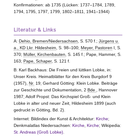
Konfirmationen: ab 1735 (Lücken: 1737–1784, 1789,
1794, 1795, 1797, 1799, 1802–1811, 1941–1944)
Literatur & Links
A:
Dehio, Bremen/Niedersachsen
, S. 570 f.;
Jürgens u.
a., KD Lkr. Hildesheim
, S. 98–100;
Meyer, Pastoren
I, S.
370;
Müller, Kirchenbauten
, S. 145 f.; Pape, Hammer, S.
163;
Pape, Schaper
, S. 121 f.
B: Karl Backhaus: Die Freien und lüttken Lobke, in:
Unser Kreis. Heimatblätter für den Kreis Burgdorf 9
(1957),
Nr.
19; Gerhard Götting: Klein Lobke. Beiträge
zur Geschichte und Dokumentation, 2
Bde.
, Hannover
1987; Adolf Propst: Das Kirchspiel Groß- und Klein
Lobke in alter und neuer Zeit, Hildesheim 1899 (auch
gedruckt in Götting, Bd. 2).
Internet: Bildindex der Kunst & Architektur:
Kirche
;
Denkmalatlas Niedersachsen:
Kirche
,
Kirche
; Wikipedia:
St. Andreas (Groß Lobke)
.