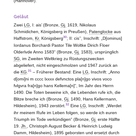
(
Hannover
).
Geläut
Zwei
LG
, I: ais’ (Bronze,
Gj.
1619, Nikolaus
Schmidichen,
Königsberg
in Preußen),
Patenglocke
aus
30
Haffstrom,
Kr.
Königsberg
; II: cis’’, Inschrift: „D[ominus]
Iordanus Borchardi Pastor Tile Woltke Dirich Floer
Olderlvde Anno 1583“ (Bronze,
Gj.
1583), ursprünglich
SG
, im Zweiten Weltkrieg zu Rüstungszwecken
abgeliefert, nicht eingeschmolzen und 1947 zurück an
31
die
KG
.
– Früherer Bestand: Eine
LG
, Inschrift: „Anno
d[omi]ni m cccc lxxxx defvnctos pla[n]go vivos voco
fvlgvra fra[n]go hans Kellema[n]“, Im Jahr des Herrn
1490. Die Toten beweine ich, die Lebenden rufe ich, die
Blitze breche ich (Bronze,
Gj.
1490, Hans Kellermann,
32
Hildesheim
), 1943 zerstört.
Eine
LG
, Inschrift: „Werdet
ihr meinem Rufe im Leben folgen, so werde ich euren
Triumph im Tode verkündigen“ (Bronze,
Gj.
erste Hälfte
19.
Jh.
, Christoph August Becker & Heinrich Ludwig
Damm,
Hildesheim
), 1895 geborsten und ersetzt durch