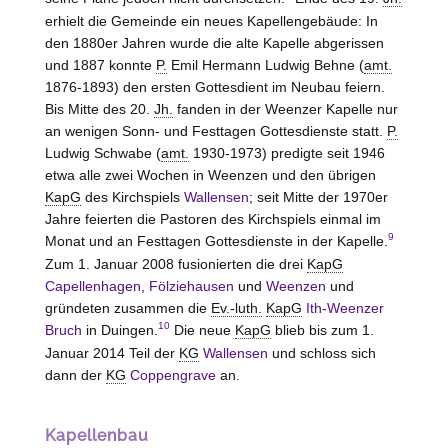
erhielt die Gemeinde ein neues Kapellengebäude: In
den 1880er Jahren wurde die alte Kapelle abgerissen
und 1887 konnte
P.
Emil Hermann Ludwig Behne (
amt.
1876-1893) den ersten Gottesdient im Neubau feiern.
Bis Mitte des 20.
Jh.
fanden in der Weenzer Kapelle nur
an wenigen Sonn- und Festtagen Gottesdienste statt.
P.
Ludwig Schwabe (
amt.
1930-1973) predigte seit 1946
etwa alle zwei Wochen in Weenzen und den übrigen
KapG
des Kirchspiels
Wallensen
; seit Mitte der 1970er
Jahre feierten die Pastoren des Kirchspiels einmal im
9
Monat und an Festtagen Gottesdienste in der Kapelle.
Zum 1. Januar 2008 fusionierten die drei
KapG
Capellenhagen
,
Fölziehausen
und
Weenzen
und
gründeten zusammen die
Ev.-luth.
KapG
Ith-Weenzer
10
Bruch
in
Duingen
.
Die neue
KapG
blieb bis zum 1.
Januar 2014 Teil der
KG
Wallensen
und schloss sich
dann der
KG
Coppengrave
an.
Kapellenbau