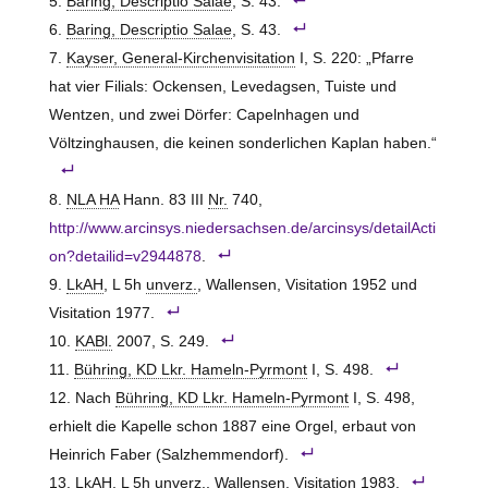
Baring, Descriptio Salae
, S. 43.
Baring, Descriptio Salae
, S. 43.
Kayser, General-Kirchenvisitation
I, S. 220: „Pfarre
hat vier Filials: Ockensen, Levedagsen, Tuiste und
Wentzen, und zwei Dörfer: Capelnhagen und
Völtzinghausen, die keinen sonderlichen Kaplan haben.“
NLA HA
Hann. 83 III
Nr.
740,
http://www.arcinsys.niedersachsen.de/arcinsys/detailActi
on?detailid=v2944878
.
LkAH
, L 5h
unverz.
, Wallensen, Visitation 1952 und
Visitation 1977.
KABl.
2007, S. 249.
Bühring, KD Lkr. Hameln-Pyrmont
I, S. 498.
Nach
Bühring, KD Lkr. Hameln-Pyrmont
I, S. 498,
erhielt die Kapelle schon 1887 eine Orgel, erbaut von
Heinrich Faber (
Salzhemmendorf
).
LkAH
, L 5h
unverz.
, Wallensen, Visitation 1983.