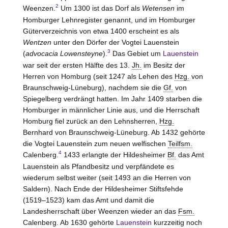
2
Weenzen.
Um 1300 ist das Dorf als
Wetensen
im
Homburger Lehnregister genannt, und im Homburger
Güterverzeichnis von etwa 1400 erscheint es als
Wentzen
unter den Dörfer der Vogtei
Lauenstein
3
(
advocacia Lowensteyne
).
Das Gebiet um
Lauenstein
war seit der ersten Hälfte des 13.
Jh.
im Besitz der
Herren
von Homburg
(seit 1247 als Lehen des
Hzg.
von
Braunschweig-Lüneburg), nachdem sie die
Gf.
von
Spiegelberg
verdrängt hatten. Im Jahr 1409 starben die
Homburger in männlicher Linie aus, und die Herrschaft
Homburg fiel zurück an den Lehnsherren,
Hzg.
Bernhard von Braunschweig-Lüneburg. Ab 1432 gehörte
die Vogtei
Lauenstein
zum neuen welfischen
Teilfsm.
4
Calenberg.
1433 erlangte der Hildesheimer
Bf.
das Amt
Lauenstein
als Pfandbesitz und verpfändete es
wiederum selbst weiter (seit 1493 an die Herren
von
Saldern
). Nach Ende der Hildesheimer Stiftsfehde
(1519–1523) kam das Amt und damit die
Landesherrschaft über Weenzen wieder an das
Fsm.
Calenberg. Ab 1630 gehörte
Lauenstein
kurzzeitig noch