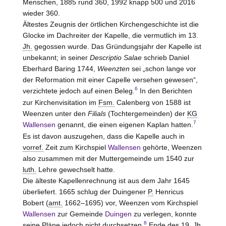
Menschen, 1885 rund 360, 1992 knapp 500 und 2016
wieder 360.
Ältestes Zeugnis der örtlichen Kirchengeschichte ist die
Glocke im Dachreiter der Kapelle, die vermutlich im 13.
Jh.
gegossen wurde. Das Gründungsjahr der Kapelle ist
unbekannt; in seiner
Descriptio Salae
schrieb Daniel
Eberhard Baring 1744,
Weenzten
sei „schon lange vor
der Reformation mit einer Capelle versehen gewesen“,
6
verzichtete jedoch auf einen Beleg.
In den Berichten
zur Kirchenvisitation im
Fsm.
Calenberg von 1588 ist
Weenzen unter den
Filials
(Tochtergemeinden) der
KG
7
Wallensen
genannt, die einen eigenen Kaplan hatten.
Es ist davon auszugehen, dass die Kapelle auch in
vorref.
Zeit zum Kirchspiel
Wallensen
gehörte, Weenzen
also zusammen mit der Muttergemeinde um 1540 zur
luth.
Lehre gewechselt hatte.
Die älteste Kapellenrechnung ist aus dem Jahr 1645
überliefert. 1665 schlug der Duingener
P.
Henricus
Bobert (
amt.
1662–1695) vor, Weenzen vom Kirchspiel
Wallensen
zur Gemeinde
Duingen
zu verlegen, konnte
8
seine Pläne jedoch nicht durchsetzen.
Ende des 19.
Jh.