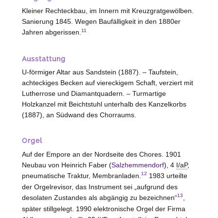
Kleiner Rechteckbau, im Innern mit Kreuzgratgewölben.
Sanierung 1845. Wegen Baufälligkeit in den 1880er
11
Jahren abgerissen.
Ausstattung
U-förmiger Altar aus Sandstein (1887). – Taufstein,
achteckiges Becken auf viereckigem Schaft, verziert mit
Lutherrose und Diamantquadern. – Turmartige
Holzkanzel mit Beichtstuhl unterhalb des Kanzelkorbs
(1887), an Südwand des Chorraums.
Orgel
Auf der Empore an der Nordseite des Chores. 1901
Neubau von Heinrich Faber (
Salzhemmendorf
), 4
I/aP
,
12
pneumatische Traktur, Membranladen.
1983 urteilte
der Orgelrevisor, das Instrument sei „aufgrund des
13
desolaten Zustandes als abgängig zu bezeichnen“
,
später stillgelegt. 1990 elektronische Orgel der Firma