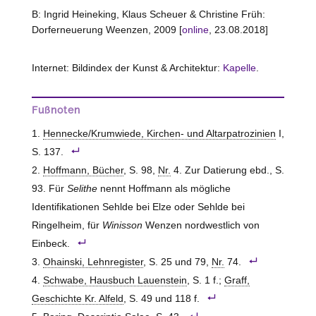
B: Ingrid Heineking, Klaus Scheuer & Christine Früh:
Dorferneuerung Weenzen, 2009 [
online
, 23.08.2018]
Internet: Bildindex der Kunst & Architektur:
Kapelle
.
Fußnoten
Hennecke/Krumwiede, Kirchen- und Altarpatrozinien
I,
S. 137.
Hoffmann, Bücher
, S. 98,
Nr.
4. Zur Datierung ebd., S.
93. Für
Selithe
nennt Hoffmann als mögliche
Identifikationen Sehlde bei Elze oder Sehlde bei
Ringelheim, für
Winisson
Wenzen nordwestlich von
Einbeck.
Ohainski, Lehnregister
, S. 25 und 79,
Nr.
74.
Schwabe, Hausbuch Lauenstein
, S. 1 f.;
Graff,
Geschichte Kr. Alfeld
, S. 49 und 118 f.