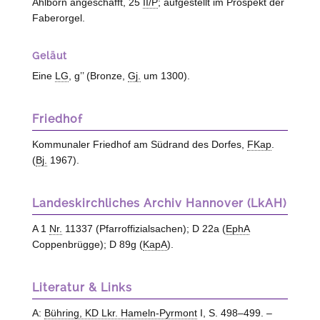
Ahlborn angeschafft, 25
II/P
; aufgestellt im Prospekt der
Faberorgel.
Geläut
Eine
LG
, g’’ (Bronze,
Gj.
um 1300).
Friedhof
Kommunaler Friedhof am Südrand des Dorfes,
FKap
.
(
Bj.
1967).
Landeskirchliches Archiv Hannover (LkAH)
A 1
Nr.
11337 (Pfarroffizialsachen); D 22a (
EphA
Coppenbrügge
); D 89g (
KapA
).
Literatur & Links
A:
Bühring, KD Lkr. Hameln-Pyrmont
I, S. 498–499. –