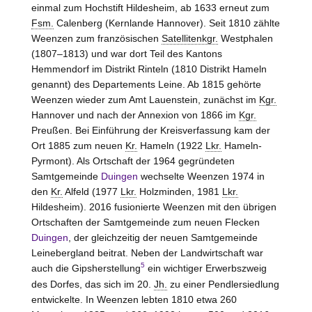
einmal zum Hochstift Hildesheim, ab 1633 erneut zum
Fsm.
Calenberg (Kernlande Hannover). Seit 1810 zählte
Weenzen zum französischen
Satellitenkgr.
Westphalen
(1807–1813) und war dort Teil des Kantons
Hemmendorf
im Distrikt
Rinteln
(1810 Distrikt
Hameln
genannt) des Departements Leine. Ab 1815 gehörte
Weenzen wieder zum Amt
Lauenstein
, zunächst im
Kgr.
Hannover und nach der Annexion von 1866 im
Kgr.
Preußen. Bei Einführung der Kreisverfassung kam der
Ort 1885 zum neuen
Kr.
Hameln
(1922
Lkr.
Hameln-
Pyrmont
). Als Ortschaft der 1964 gegründeten
Samtgemeinde
Duingen
wechselte Weenzen 1974 in
den
Kr.
Alfeld
(1977
Lkr.
Holzminden
, 1981
Lkr.
Hildesheim). 2016 fusionierte Weenzen mit den übrigen
Ortschaften der Samtgemeinde zum neuen Flecken
Duingen
, der gleichzeitig der neuen Samtgemeinde
Leinebergland beitrat. Neben der Landwirtschaft war
5
auch die Gipsherstellung
ein wichtiger Erwerbszweig
des Dorfes, das sich im 20.
Jh.
zu einer Pendlersiedlung
entwickelte. In Weenzen lebten 1810 etwa 260