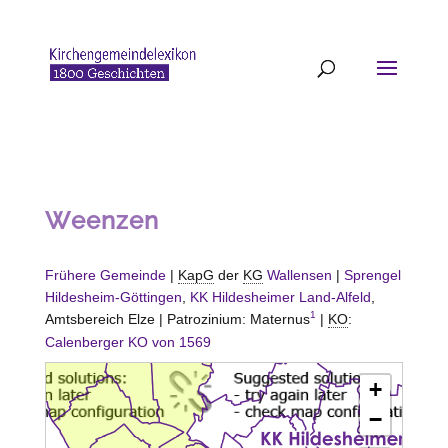
Weenzen
Frühere Gemeinde
|
KapG
der
KG
Wallensen
|
Sprengel
Hildesheim-Göttingen
,
KK Hildesheimer Land-Alfeld
,
1
Amtsbereich
Elze
| Patrozinium: Maternus
|
KO
:
Calenberger KO von 1569
+
−