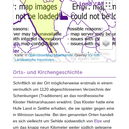
Karte: ©
OpenStreetMap Mitwirkende
, Overlay:
Ev.-luth.
3 km
Landeskirche Hannovers
Orts- und Kirchengeschichte
Schriftlich ist der Ort möglicherweise erstmals in einem
vermutlich um 1120 abgeschlossenen Verzeichnis der
Schenkungen (Traditionen) an das nordhessische
Kloster Helmarshausen erwähnt. Das Kloster hatte eine
Hufe Land in
Selithe
erhalten, die sie später gegen eine
in
Winisson
tauschte. Bei den genannten Orten handelt
es sich vielleicht um Sehlde südwestlich von
Elze
und
um das knapp neun Kilometer weiter südlich gelegene