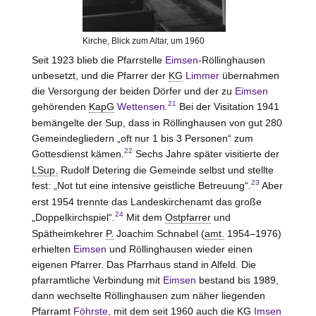
Kirche, Blick zum Altar, um 1960
Seit 1923 blieb die Pfarrstelle
Eimsen
-Röllinghausen
unbesetzt, und die Pfarrer der
KG
Limmer
übernahmen
die Versorgung der beiden Dörfer und der zu
Eimsen
21
gehörenden
KapG
Wettensen
.
Bei der Visitation 1941
bemängelte der Sup, dass in Röllinghausen von gut 280
Gemeindegliedern „oft nur 1 bis 3 Personen“ zum
22
Gottesdienst kämen.
Sechs Jahre später visitierte der
LSup.
Rudolf Detering die Gemeinde selbst und stellte
23
fest: „Not tut eine intensive geistliche Betreuung“.
Aber
erst 1954 trennte das Landeskirchenamt das große
24
„Doppelkirchspiel“.
Mit dem
Ostpfarrer
und
Spätheimkehrer
P.
Joachim Schnabel (
amt.
1954–1976)
erhielten
Eimsen
und Röllinghausen wieder einen
eigenen Pfarrer. Das Pfarrhaus stand in Alfeld. Die
pfarramtliche Verbindung mit
Eimsen
bestand bis 1989,
dann wechselte Röllinghausen zum näher liegenden
Pfarramt
Föhrste
, mit dem seit 1960 auch die
KG
Imsen