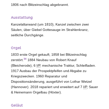
1806 nach Blitzeinschlag abgebrannt.
Ausstattung
Kanzelaltarwand (um 1810), Kanzel zwischen zwei
Säulen, über Giebel Gottesauge im Strahlenkranz,
seitliche Durchgänge.
Orgel
1833 erste Orgel gekauft, 1858 bei Blitzeinschlag
34
zerstört.
1884 Neubau von Robert Knauf
(Bleicherode), 6
I/P
, mechanische Traktur, Schleifladen.
1917 Ausbau der Prospektpfeifen und Abgabe zu
Kriegszwecken. 1960 Reparatur und
Dispositionsänderung, ausgeführt von Lothar Wetzel
(Hannover). 2018 repariert und erweitert auf 7
I/P
, Sauer
& Heinemann Orgelbau (Höxter).
Geläut