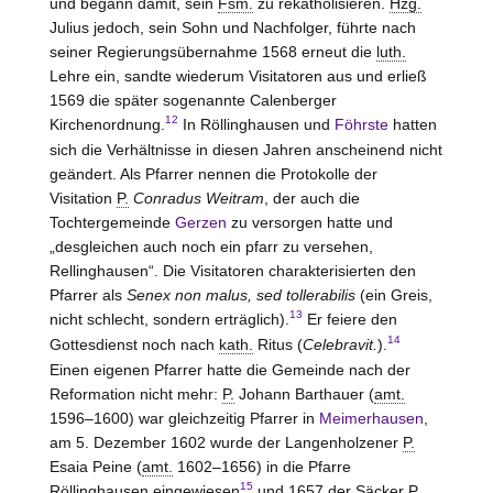
und begann damit, sein
Fsm.
zu rekatholisieren.
Hzg.
Julius jedoch, sein Sohn und Nachfolger, führte nach
seiner Regierungsübernahme 1568 erneut die
luth.
Lehre ein, sandte wiederum Visitatoren aus und erließ
1569 die später sogenannte Calenberger
12
Kirchenordnung.
In Röllinghausen und
Föhrste
hatten
sich die Verhältnisse in diesen Jahren anscheinend nicht
geändert. Als Pfarrer nennen die Protokolle der
Visitation
P.
Conradus Weitram
, der auch die
Tochtergemeinde
Gerzen
zu versorgen hatte und
„desgleichen auch noch ein pfarr zu versehen,
Rellinghausen“. Die Visitatoren charakterisierten den
Pfarrer als
Senex non malus, sed tollerabilis
(ein Greis,
13
nicht schlecht, sondern erträglich).
Er feiere den
14
Gottesdienst noch nach
kath.
Ritus (
Celebravit.
).
Einen eigenen Pfarrer hatte die Gemeinde nach der
Reformation nicht mehr:
P.
Johann Barthauer (
amt.
1596–1600) war gleichzeitig Pfarrer in
Meimerhausen
,
am 5. Dezember 1602 wurde der Langenholzener
P.
Esaia Peine (
amt.
1602–1656) in die Pfarre
15
Röllinghausen eingewiesen
und 1657 der Säcker
P.