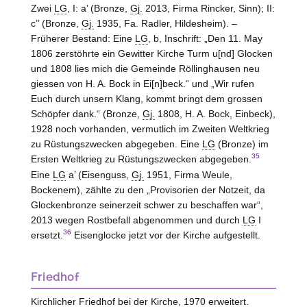
Zwei
LG
, I: a’ (Bronze,
Gj.
2013, Firma Rincker, Sinn); II:
c’’ (Bronze,
Gj.
1935, Fa. Radler,
Hildesheim
). –
Früherer Bestand: Eine
LG
, b, Inschrift: „Den 11. May
1806 zerstöhrte ein Gewitter Kirche Turm u[nd] Glocken
und 1808 lies mich die Gemeinde Röllinghausen neu
giessen von H. A. Bock in Ei[n]beck.“ und „Wir rufen
Euch durch unsern Klang, kommt bringt dem grossen
Schöpfer dank.“ (Bronze,
Gj.
1808, H. A. Bock,
Einbeck
),
1928 noch vorhanden, vermutlich im Zweiten Weltkrieg
zu Rüstungszwecken abgegeben. Eine
LG
(Bronze) im
35
Ersten Weltkrieg zu Rüstungszwecken abgegeben.
Eine
LG
a’ (Eisenguss,
Gj.
1951, Firma Weule,
Bockenem
), zählte zu den „Provisorien der Notzeit, da
Glockenbronze seinerzeit schwer zu beschaffen war“,
2013 wegen Rostbefall abgenommen und durch
LG
I
36
ersetzt.
Eisenglocke jetzt vor der Kirche aufgestellt.
Friedhof
Kirchlicher Friedhof bei der Kirche, 1970 erweitert.