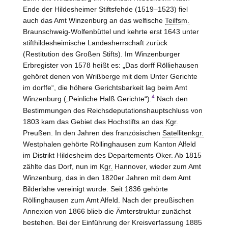
Ende der Hildesheimer Stiftsfehde (1519–1523) fiel
auch das Amt Winzenburg an das welfische
Teilfsm.
Braunschweig-Wolfenbüttel und kehrte erst 1643 unter
stifthildesheimische Landesherrschaft zurück
(Restitution des Großen Stifts). Im Winzenburger
Erbregister von 1578 heißt es: „Das dorff Rölliehausen
gehöret denen von Wrißberge mit dem Unter Gerichte
im dorffe“, die höhere Gerichtsbarkeit lag beim Amt
4
Winzenburg („Peinliche Halß Gerichte“).
Nach den
Bestimmungen des Reichsdeputationshauptschluss von
1803 kam das Gebiet des Hochstifts an das
Kgr.
Preußen. In den Jahren des französischen
Satellitenkgr.
Westphalen gehörte Röllinghausen zum Kanton Alfeld
im Distrikt Hildesheim des Departements Oker. Ab 1815
zählte das Dorf, nun im
Kgr.
Hannover, wieder zum Amt
Winzenburg, das in den 1820er Jahren mit dem Amt
Bilderlahe vereinigt wurde. Seit 1836 gehörte
Röllinghausen zum Amt Alfeld. Nach der preußischen
Annexion von 1866 blieb die Ämterstruktur zunächst
bestehen. Bei der Einführung der Kreisverfassung 1885