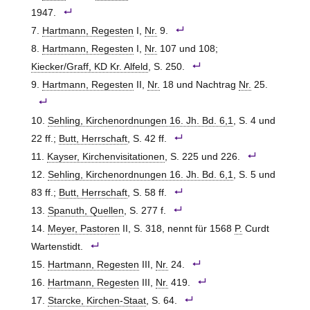
1947.
Hartmann, Regesten
I,
Nr.
9.
Hartmann, Regesten
I,
Nr.
107 und 108;
Kiecker/Graff, KD Kr. Alfeld
, S. 250.
Hartmann, Regesten
II,
Nr.
18 und Nachtrag
Nr.
25.
Sehling, Kirchenordnungen 16. Jh. Bd. 6,1
, S. 4 und
22 ff.;
Butt, Herrschaft
, S. 42 ff.
Kayser, Kirchenvisitationen
, S. 225 und 226.
Sehling, Kirchenordnungen 16. Jh. Bd. 6,1
, S. 5 und
83 ff.;
Butt, Herrschaft
, S. 58 ff.
Spanuth, Quellen
, S. 277 f.
Meyer, Pastoren
II, S. 318, nennt für 1568
P.
Curdt
Wartenstidt.
Hartmann, Regesten
III,
Nr.
24.
Hartmann, Regesten
III,
Nr.
419.
Starcke, Kirchen-Staat
, S. 64.