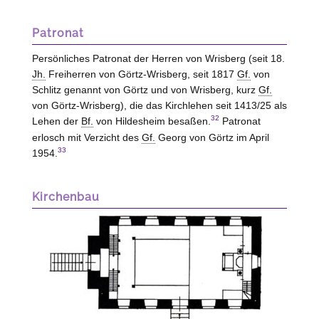
Patronat
Persönliches Patronat der Herren
von Wrisberg
(seit 18.
Jh.
Freiherren
von Görtz
-Wrisberg, seit 1817
Gf.
von
Schlitz genannt
von Görtz
und
von Wrisberg
, kurz
Gf.
von Görtz
-Wrisberg), die das Kirchlehen seit 1413/25 als
32
Lehen der
Bf.
von Hildesheim
besaßen.
Patronat
erlosch mit Verzicht des
Gf.
Georg
von Görtz
im April
33
1954.
Kirchenbau