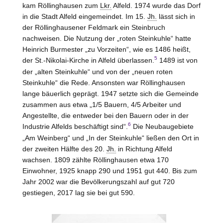
kam Röllinghausen zum
Lkr.
Alfeld. 1974 wurde das Dorf
in die Stadt Alfeld eingemeindet. Im 15.
Jh.
lässt sich in
der Röllinghausener Feldmark ein Steinbruch
nachweisen. Die Nutzung der „roten Steinkuhle“ hatte
Heinrich Burmester „zu Vorzeiten“, wie es 1486 heißt,
5
der St.-Nikolai-Kirche in Alfeld überlassen.
1489 ist von
der „alten Steinkuhle“ und von der „neuen roten
Steinkuhle“ die Rede. Ansonsten war Röllinghausen
lange bäuerlich geprägt. 1947 setzte sich die Gemeinde
zusammen aus etwa „1/5 Bauern, 4/5 Arbeiter und
Angestellte, die entweder bei den Bauern oder in der
6
Industrie Alfelds beschäftigt sind“.
Die Neubaugebiete
„Am Weinberg“ und „In der Steinkuhle“ ließen den Ort in
der zweiten Hälfte des 20.
Jh.
in Richtung Alfeld
wachsen. 1809 zählte Röllinghausen etwa 170
Einwohner, 1925 knapp 290 und 1951 gut 440. Bis zum
Jahr 2002 war die Bevölkerungszahl auf gut 720
gestiegen, 2017 lag sie bei gut 590.