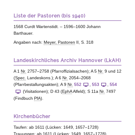
Liste der Pastoren (bis 1940)
1568 Curdt Wartenstidt. – 1596–1600 Johann
Barthauer.
Angaben nach:
Meyer, Pastoren
II, S. 318
Landeskirchliches Archiv Hannover (LkAH)
A 1
Nr.
2757–2758 (Pfarroffizialsachen); A 5
Nr.
9 und 12
(
Spec.
Landeskons.); A 6
Nr.
2054–2068
(Pfarrbestallungsakten); A 9
Nr.
552
,
553
,
554
(Visitationen); D 43 (
EphA
Alfeld); S 11a
Nr.
7497
(Findbuch
PfA
).
Kirchenbücher
Taufen: ab 1611 (Lücken: 1649, 1657–1728)
Trauungen: ab 1611 (Lücken: 1649, 1657–1728)