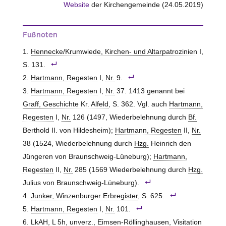
Website
der Kirchengemeinde (24.05.2019)
Fußnoten
Hennecke/Krumwiede, Kirchen- und Altarpatrozinien
I,
S. 131.
Hartmann, Regesten
I,
Nr.
9.
Hartmann, Regesten
I,
Nr.
37. 1413 genannt bei
Graff, Geschichte Kr. Alfeld
, S. 362. Vgl. auch
Hartmann,
Regesten
I,
Nr.
126 (1497, Wiederbelehnung durch
Bf.
Berthold II.
von Hildesheim
);
Hartmann, Regesten
II,
Nr.
38 (1524, Wiederbelehnung durch
Hzg.
Heinrich den
Jüngeren von Braunschweig-Lüneburg);
Hartmann,
Regesten
II,
Nr.
285 (1569 Wiederbelehnung durch
Hzg.
Julius von Braunschweig-Lüneburg).
Junker, Winzenburger Erbregister
, S. 625.
Hartmann, Regesten
I,
Nr.
101.
LkAH
, L 5h,
unverz.
, Eimsen-Röllinghausen, Visitation