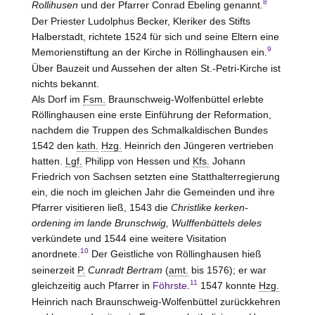
8
Rollihusen
und der Pfarrer Conrad Ebeling genannt.
Der Priester Ludolphus Becker, Kleriker des Stifts
Halberstadt, richtete 1524 für sich und seine Eltern eine
9
Memorienstiftung an der Kirche in Röllinghausen ein.
Über Bauzeit und Aussehen der alten St.-Petri-Kirche ist
nichts bekannt.
Als Dorf im
Fsm.
Braunschweig-Wolfenbüttel erlebte
Röllinghausen eine erste Einführung der Reformation,
nachdem die Truppen des Schmalkaldischen Bundes
1542 den
kath.
Hzg.
Heinrich den Jüngeren vertrieben
hatten.
Lgf.
Philipp von Hessen und
Kfs.
Johann
Friedrich von Sachsen setzten eine Statthalterregierung
ein, die noch im gleichen Jahr die Gemeinden und ihre
Pfarrer visitieren ließ, 1543 die
Christlike kerken-
ordening im lande Brunschwig, Wulffenbüttels deles
verkündete und 1544 eine weitere Visitation
10
anordnete.
Der Geistliche von Röllinghausen hieß
seinerzeit
P.
Cunradt Bertram
(
amt.
bis 1576); er war
11
gleichzeitig auch Pfarrer in
Föhrste
.
1547 konnte
Hzg.
Heinrich nach Braunschweig-Wolfenbüttel zurückkehren