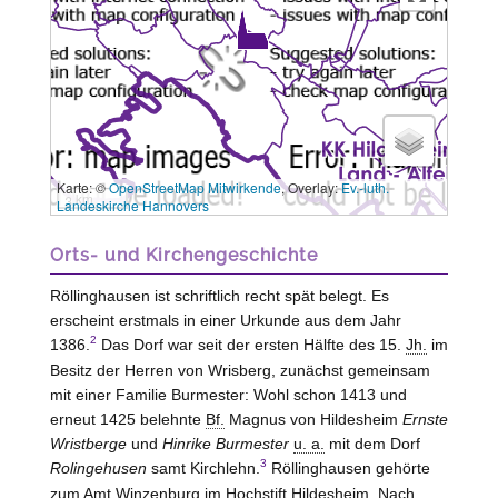
Karte: ©
OpenStreetMap Mitwirkende
, Overlay:
Ev.-luth.
3 km
Landeskirche Hannovers
Orts- und Kirchengeschichte
Röllinghausen ist schriftlich recht spät belegt. Es
erscheint erstmals in einer Urkunde aus dem Jahr
2
1386.
Das Dorf war seit der ersten Hälfte des 15.
Jh.
im
Besitz der Herren
von Wrisberg
, zunächst gemeinsam
mit einer Familie Burmester: Wohl schon 1413 und
erneut 1425 belehnte
Bf.
Magnus
von Hildesheim
Ernste
Wristberge
und
Hinrike Burmester
u. a.
mit dem Dorf
3
Rolingehusen
samt Kirchlehn.
Röllinghausen gehörte
zum Amt Winzenburg im Hochstift Hildesheim. Nach