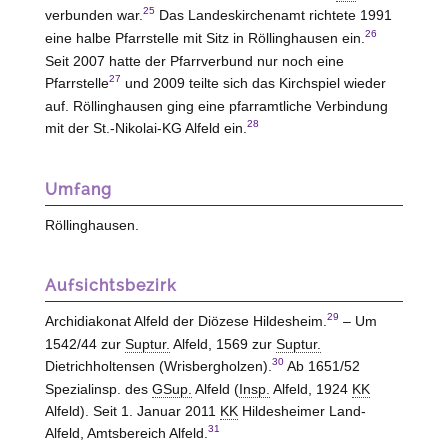
25
verbunden war.
Das Landeskirchenamt richtete 1991
26
eine halbe Pfarrstelle mit Sitz in Röllinghausen ein.
Seit 2007 hatte der Pfarrverbund nur noch eine
27
Pfarrstelle
und 2009 teilte sich das Kirchspiel wieder
auf. Röllinghausen ging eine pfarramtliche Verbindung
28
mit der St.-Nikolai-KG Alfeld ein.
Umfang
Röllinghausen.
Aufsichtsbezirk
29
Archidiakonat Alfeld der Diözese Hildesheim.
– Um
1542/44 zur
Suptur.
Alfeld, 1569 zur
Suptur.
30
Dietrichholtensen (Wrisbergholzen).
Ab 1651/52
Spezialinsp. des
GSup.
Alfeld (
Insp.
Alfeld, 1924
KK
Alfeld). Seit 1. Januar 2011
KK
Hildesheimer Land-
31
Alfeld, Amtsbereich Alfeld.