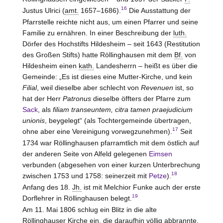
16
Justus Ulrici (
amt.
1657–1686).
Die Ausstattung der
Pfarrstelle reichte nicht aus, um einen Pfarrer und seine
Familie zu ernähren. In einer Beschreibung der
luth.
Dörfer des Hochstifts Hildesheim – seit 1643 (Restitution
des Großen Stifts) hatte Röllinghausen mit dem
Bf.
von
Hildesheim
einen
kath.
Landesherrn – heißt es über die
Gemeinde: „Es ist dieses eine Mutter-Kirche, und kein
Filial
, weil dieselbe aber schlecht von
Revenuen
ist, so
hat der Herr
Patronus
dieselbe öffters der Pfarre zum
Sack
, als
filiam transeuntem, citra tamen praejudicium
unionis
, beygelegt“ (als Tochtergemeinde übertragen,
17
ohne aber eine Vereinigung vorwegzunehmen).
Seit
1734 war Röllinghausen pfarramtlich mit dem östlich auf
der anderen Seite von Alfeld gelegenen
Eimsen
verbunden (abgesehen von einer kurzen Unterbrechung
18
zwischen 1753 und 1758: seinerzeit mit
Petze
).
Anfang des 18.
Jh.
ist mit Melchior Funke auch der erste
19
Dorflehrer in Röllinghausen belegt.
Am 11. Mai 1806 schlug ein Blitz in die alte
Röllinghauser Kirche ein, die daraufhin völlig abbrannte.