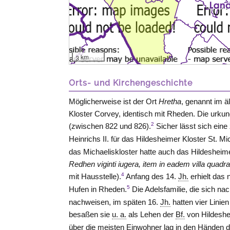
3 km
Orts- und Kirchengeschichte
Möglicherweise ist der Ort
Hretha
, genannt im ä
Kloster Corvey, identisch mit Rheden. Die urkun
2
(zwischen 822 und 826).
Sicher lässt sich ein
Heinrichs II. für das Hildesheimer Kloster St. M
das Michaeliskloster hatte auch das Hildesheim
Redhen viginti iugera, item in eadem villa quadr
4
mit Hausstelle).
Anfang des 14.
Jh.
erhielt das 
5
Hufen in Rheden.
Die Adelsfamilie, die sich n
nachweisen, im späten 16.
Jh.
hatten vier Linie
besaßen sie
u. a.
als Lehen der
Bf.
von Hildesh
über die meisten Einwohner lag in den Händen 