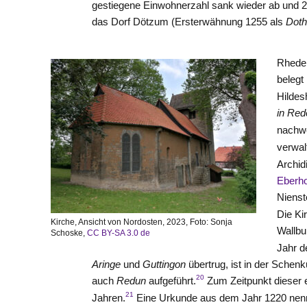
gestiegene Einwohnerzahl sank wieder ab und 
das Dorf Dötzum (Ersterwähnung 1255 als
Dot
Rheden
belegt
Hildes
in Red
nachw
verwal
Archid
Eberh
Nienst
Die Ki
Kirche, Ansicht von Nordosten, 2023, Foto: Sonja
Wallbu
Schoske,
CC BY-SA 3.0 de
Jahr 
Aringe
und
Guttingon
übertrug, ist in der Sche
20
auch
Redun
aufgeführt.
Zum Zeitpunkt dieser e
21
Jahren.
Eine Urkunde aus dem Jahr 1220 nenn