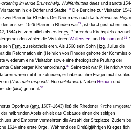
-ordening im lande Brunschwig, Wulffenbüttels deles
und sandte 154
28
 Visitatoren in die Dörfer und Städte.
Die Berichte zur Visitation 154
 zwei Pfarrer für Rheden: Der Name des noch
kath.
Heinricus Heyn
29
ndestens seit 1526 Pfarrer in Rheden war
, ist durchgestrichen und 
2, 1544) ist vermutlich als erster
ev.
Pfarrer des Kirchspiels anzuse
31
tergemeinden zählen die Visitatoren
Wallenstedt
und
Heinum
auf.
1
e sein
Fsm.
zu rekatholisieren. Als 1568 sein Sohn
Hzg.
Julius die
ut die Reformation ein (Heinrich
von Rheden
gehörte der Kommissio
ete wiederum eine Visitation sowie eine theologische Prüfung der
32
nannte Calenberger Kirchenordnung.
Seinerzeit war
P.
Heinrich Arnd
tatoren waren mit ihm zufrieden; er habe auf ihre Fragen nicht schlec
orm (
Non male respondit. Non celebravit.
). Neben
Heinum
und
33
einde (
filial
) genannt.
erus Oporinus (
amt.
1607–1643) ließ die Rhedener Kirche umgestal
t der halbrunden Apsis erhielt das Gebäude einen dreiseitigen
hluss und Emporen vermehrten die Anzahl der Sitzplätze. Zudem 
rche 1614 eine erste Orgel. Während des Dreißigjährigen Krieges floh