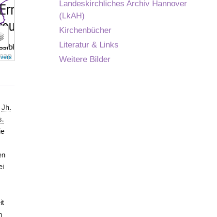
Landeskirchliches Archiv Hannover
(LkAH)
Kirchenbücher
Literatur & Links
overs
Weitere Bilder
s
.
Jh.
s.
ie
en
ei
it
m