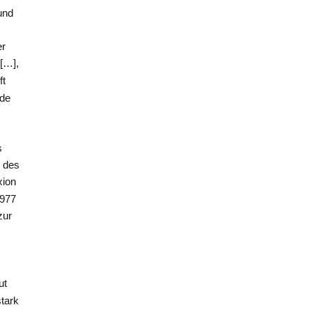
und
er
 […],
ft
rde
s
g des
xion
1977
zur
e
ut
stark