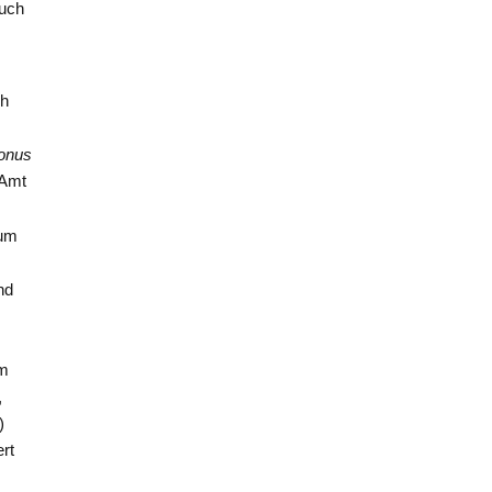
auch
ch
conus
 Amt
um
nd
n
em
,
)
ert