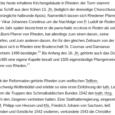
s bis heute erhaltene Kirchengebäude in Rheden: der Turm stammt
as Schiff aus dem frühen 13.
Jh.
(lediglich der dreiseitige Chorschluss
rsprüngliche halbrunde Apsis). Namentlich lassen sich Rhedener Pfarre
er Vikar Johannes Conolinus um die Nachfolge von
P.
Ludolf
de Rede
in Jahr später bezeichnet er die
parochialis ecclesia in Reden
als se
 Burni
Pfarrer
von Rheden
, bat allerdings zum einen darum, seine
ürfen, und zum anderen darum, ihn für den gleichen Zeitraum von der
lässt sich in Rheden eine Bruderschaft St. Cosmas und Damianus
25
esheim
1496 bestätigte.
Bis Anfang des 16.
Jh.
gehörte auch das Do
1485 eine eigene Kapelle besaß und 1505 eigenständige Pfarrgemein
27
rrer
von Rheden
.
it der Reformation gehörte Rheden zum welfischen
Teilfsm.
chweig-Wolfenbüttel und erlebte so eine erste Einführung der
luth.
Le
em die Truppen des Schmalkaldischen Bundes 1542 den
kath.
Hzg.
ch den Jüngeren vertrieben hatten. Eine Statthalterregierung, eingeset
f.
Philipp von Hessen und
Kfs.
Friedrich Johann von Sachsen, ließ
den und Geistliche 1542 visitieren, verkündete 1543 die
Christlike