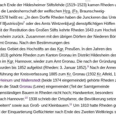
Nach Ende der Hildesheimer Stiftsfehde (1519–1523) kamen Rheden 
 die Landesherrschaft der welfischen
Hzg.
(
Fs.
Braunschweig-
 1578 heißt es: „Jn dem Dorffe Rheden haben die Junckeren das Unt
7
ll[ustrissi]mi
oder des Amts Wintzenb[urg] dienstpflichtigen Höffen
t der Restitution des Großen Stifts kehrte Rheden 1643 zum Hochsti
desheim
zurück. Zusammen mit den übrigen Dörfern der Niederen Bö
mt
Gronau
. Nach den Bestimmungen des
 das Gebiet des Hochstifts an das
Kgr.
Preußen. In den Jahren des
1813) gehörte Rheden zum Kanton
Gronau
im Distrikt Hildesheim de
n im
Kgr.
Hannover, wieder zum Amt
Gronau
. Die nach der Gründun
9
wurden bis 1852 aufgelöst (Rheden: 3. Januar 1852).
Nach der Anne
nführung der Kreisverfassung 1885 zum
Kr.
Gronau
(1932
Kr.
Alfeld
, 
Heinum
und
Wallenstedt
(beide 1974 eingemeindet) gehörte Rheden 
in die Stadt
Gronau
(Leine) eingemeindet (Teil der Samtgemeinde
eigenständigen Bauern in Rheden nicht hoch; Handwerker, besonders
10
nach Hannover.
1938 schrieb der Ortspfarrer, die Bevölkerung setz
11
eitern“ sowie aus Groß- und Kleinbauern.
Um 1810 hatte Rheden g
der Einquartierung Geflüchteter nach Ende des Zweiten Weltkriegs 