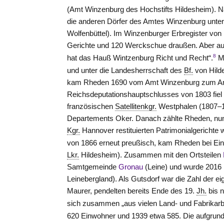
(Amt
Winzenburg
des Hochstifts Hildesheim). 
die anderen Dörfer des Amtes
Winzenburg
unter
Wolfenbüttel). Im Winzenburger Erbregister von
Gerichte und 120 Werckschue draußen. Aber auf I
8
hat das Hauß Wintzenburg Richt und Recht“.
Mi
und unter die Landesherrschaft des
Bf.
von Hil
kam Rheden 1690 vom Amt
Winzenburg
zum A
Reichsdeputationshauptschlusses von 1803 fiel
französischen
Satellitenkgr.
Westphalen (1807–
Departements Oker. Danach zählte Rheden, nu
Kgr.
Hannover restituierten Patrimonialgerichte 
von 1866 erneut preußisch, kam Rheden bei Ei
Lkr.
Hildesheim). Zusammen mit den Ortsteilen
Samtgemeinde
Gronau
(Leine) und wurde 2016 
Leinebergland). Als Gutsdorf war die Zahl der 
Maurer, pendelten bereits Ende des 19.
Jh.
bis 
sich zusammen „aus vielen Land- und Fabrikarb
620 Einwohner und 1939 etwa 585. Die aufgrund 