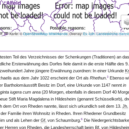
Karte: ©
OpenStreetMap Mitwirkende
, Overlay:
Ev.-luth. Landeskirche Hann
ltesten Teil des Verzeichnisses der Schenkungen (Traditionen) an da
dliche Ersterwähnung des Dorfes fiele damit in die erste Hälfte des 9
e zweihundert Jahre jüngere Erwähnung zuordnen: In einer Urkunde
K
3
ichaelis aus dem Jahr 1022 erscheint der Ort als
Rhethun
.
Ebenso w
er Bartholomäusstift Besitz im Dorf, eine Urkunde von 1147 nennt
in
aginta iugera cum area
(20 Morgen, ebenfalls in diesem Dorf 40 Morg
neue Stift Maria Magdalena in Hildesheim (genannt Schüsselkorb), dr
ach dem Ort
von Rheden
nannte, lässt sich urkundlich seit dem 13.
Jh.
n der Familie ihren Wohnsitz in Rheden. Ihren Rhedener Grundbesitz
6
eim
und als Lehen der
Gf.
von Schaumburg.
Die Niedergerichtsbarke
der Herren
von Rheden
, die Landesherrschaft beim
Bf.
von Hildeshei