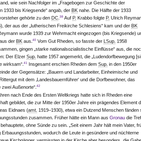
stand, wie sein Nachfolger im „Fragebogen zur Geschichte der
n 1933 bis Kriegsende“ angab, der
BK
nahe. Die Hälfte der 1933
38
vorsteher gehörte zu den
DC
.
Auf
P.
Krabbo folgte
P.
Ulrich Reyma
, der aus der „lutherischen Freikirche Schlesiens“ kam und der
BK
eymann wurde 1939 zur Wehrmacht eingezogen (bis Kriegsende) u
40
 aus der
BK
aus.
Vom Gut
Rheden
, so fasste der
LSup.
1958
ammen, gingen „starke nationalsozialistische Einflüsse“ aus, die no
en: Der Elzer
Sup.
hatte 1957 angemerkt, die „Ludendorfbewegung [si
41
te wirksam“.
Insgesamt erschien Rheden dem
Sup.
in den 1950er
inde der Gegensätze: „Bauern und Landarbeiter, Einheimische und
 Rittergut mit dem ‚Landesbauernführer‘ und die Dorfbewohner, das
42
 zwei Außenorte“.
ahren nach Ende des Ersten Weltkriegs hatte sich in Rheden eine
aft gebildet, die zur Mitte der 1950er Jahre ein prägendes Element 
eas Eidnaes (
amt.
1919–1930), etwa ein Dutzend Menschen fänden 
auungsstunden zusammen. Früher hätte ein Mann aus
Gronau
die Tre
 behauptete, ohne Sünde zu sein. „Seit einem Jahr hält mein Vater, fr
ig Erbauungsstunden, wodurch die Leute in gesündere und nüchterne
treue Kirchgänger, vermissten in der Kirche aber besonders „die Gab