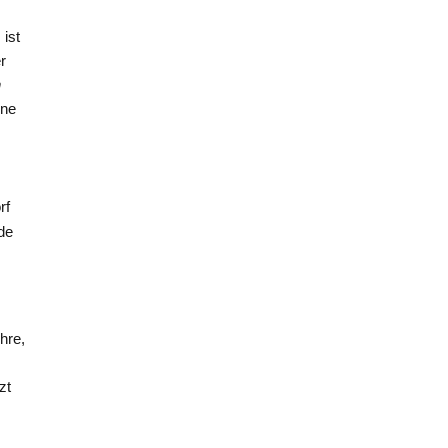
 ist
r
n
ine
rf
de
hre,
zt