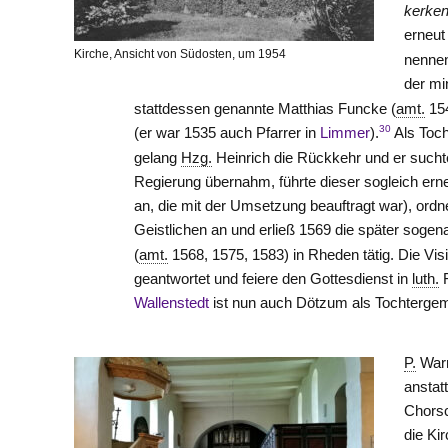
kerken
erneut
Kirche, Ansicht von Südosten, um 1954
nennen
der mi
stattdessen genannte Matthias Funcke (
amt.
154
30
(er war 1535 auch Pfarrer in
Limmer
).
Als Toch
gelang
Hzg.
Heinrich die Rückkehr und er sucht
Regierung übernahm, führte dieser sogleich erne
an, die mit der Umsetzung beauftragt war), ordn
Geistlichen an und erließ 1569 die später soge
(
amt.
1568, 1575, 1583) in Rheden tätig. Die Visi
geantwortet und feiere den Gottesdienst in
luth.
F
Wallenstedt
ist nun auch Dötzum als Tochtergem
P.
Warn
anstat
Chorsc
die Ki