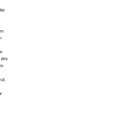
tte
im
n
ie
 des
es
uf,
ür