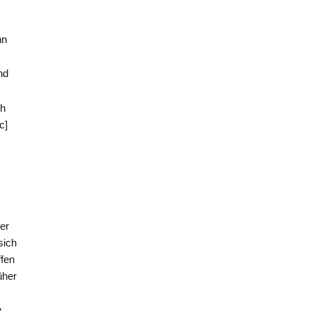
nn
nd
ch
c]
der
sich
ffen
üher
e