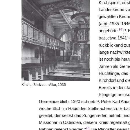
Kirchspiels; er 
Landeskirche vo
gewählten Kirch
(
amt.
1935–1946)
39
angehörte.
P.
R
trat „etwa 1941“
rückblickend zus
lange nachwirkt
ist noch bis heu
Jahren als Geme
Flüchtlinge, das
Kirchdorf
und die
Kirche, Blick zum Altar, 1935
Bereits in den J
Pfingstgemeinsch
Gemeinde blieb. 1920 schrieb
P.
Peter Karl Andr
wöchentlich im Haus des Stellmachers zu Erb
geleitet, der selbst das Zungenreden betrieb und
Missionar in Ostindien, diesem Kreis regelmäß
43
Bahnen gelenkt werden.“
Die Pfingstler seien 