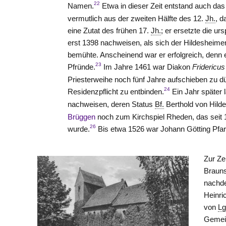
22
Namen.
Etwa in dieser Zeit entstand auch da
vermutlich aus der zweiten Hälfte des 12.
Jh.
, d
eine Zutat des frühen 17.
Jh.
; er ersetzte die u
erst 1398 nachweisen, als sich der Hildesheim
bemühte. Anscheinend war er erfolgreich, denn e
23
Pfründe.
Im Jahre 1461 war Diakon
Fridericus
Priesterweihe noch fünf Jahre aufschieben zu d
24
Residenzpflicht zu entbinden.
Ein Jahr später 
nachweisen, deren Status
Bf.
Berthold
von Hild
Brüggen
noch zum Kirchspiel Rheden, das seit 
26
wurde.
Bis etwa 1526 war Johann Götting Pfa
Zur Ze
Brauns
nachd
Heinri
von
Lg
Gemein