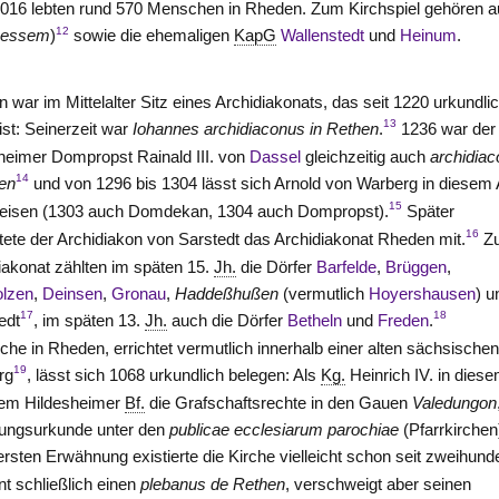
2016 lebten rund 570 Menschen in Rheden. Zum Kirchspiel gehören 
12
hessem
)
sowie die ehemaligen
KapG
Wallenstedt
und
Heinum
.
 war im Mittelalter Sitz eines Archidiakonats, das seit 1220 urkundli
13
 ist: Seinerzeit war
Iohannes archidiaconus in Rethen
.
1236 war der
heimer Dompropst Rainald III. von
Dassel
gleichzeitig auch
archidia
14
en
und von 1296 bis 1304 lässt sich Arnold von Warberg in diesem
15
eisen (1303 auch Domdekan, 1304 auch Dompropst).
Später
16
tete der Archidiakon von Sarstedt das Archidiakonat Rheden mit.
Z
iakonat zählten im späten 15.
Jh.
die Dörfer
Barfelde
,
Brüggen
,
olzen
,
Deinsen
,
Gronau
,
Haddeßhußen
(vermutlich
Hoyershausen
) u
17
18
edt
, im späten 13.
Jh.
auch die Dörfer
Betheln
und
Freden
.
rche in Rheden, errichtet vermutlich innerhalb einer alten sächsische
19
rg
, lässt sich 1068 urkundlich belegen: Als
Kg.
Heinrich IV. in dies
dem Hildesheimer
Bf.
die Grafschaftsrechte in den Gauen
Valedungon
nkungsurkunde unter den
publicae ecclesiarum parochiae
(Pfarrkirchen
rsten Erwähnung existierte die Kirche vielleicht schon seit zweihund
t schließlich einen
plebanus de Rethen
, verschweigt aber seinen