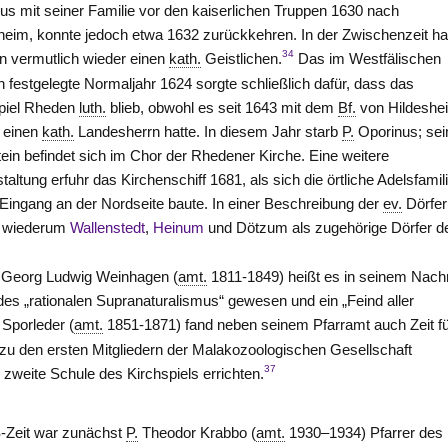
us mit seiner Familie vor den kaiserlichen Truppen 1630 nach
heim, konnte jedoch etwa 1632 zurückkehren. In der Zwischenzeit ha
34
 vermutlich wieder einen
kath.
Geistlichen.
Das im Westfälischen
n festgelegte Normaljahr 1624 sorgte schließlich dafür, dass das
piel Rheden
luth.
blieb, obwohl es seit 1643 mit dem
Bf.
von Hildeshe
 einen
kath.
Landesherrn hatte. In diesem Jahr starb
P.
Oporinus; sei
ein befindet sich im Chor der Rhedener Kirche. Eine weitere
altung erfuhr das Kirchenschiff 1681, als sich die örtliche Adelsfamil
Eingang an der Nordseite baute. In einer Beschreibung der
ev.
Dörfer
d wiederum
Wallenstedt
,
Heinum
und Dötzum als zugehörige Dörfer d
Georg Ludwig Weinhagen (
amt.
1811-1849) heißt es in seinem Nachr
des „rationalen Supranaturalismus“ gewesen und ein „Feind aller
Sporleder (
amt.
1851-1871) fand neben seinem Pfarramt auch Zeit f
 zu den ersten Mitgliedern der Malakozoologischen Gesellschaft
37
 zweite Schule des Kirchspiels errichten.
-Zeit war zunächst
P.
Theodor Krabbo (
amt.
1930–1934) Pfarrer des