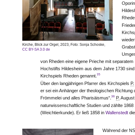
Oporin
Hildes
Rheden
Friede
Kirchs
wieder
Kirche, Blick zur Orgel, 2023, Foto: Sonja Schoske,
Grabst
CC BY-SA 3.0 de
Umgest
von Rheden
eine eigene Prieche mit separatem 
Hochstifts Hildesheim aus dem Jahre 1730 sin
35
Kirchspiels Rheden genannt.
Über den langjährigen Pfarrer des Kirchspiels
P.
er sei ein Anhänger der theologischen Richtung 
36
Frömmelei und alles Pharisäismus“.
P.
August 
naturwissenschaftliche Studien und zählte 1868
(Weichtierkunde). Er ließ 1858 in
Wallenstedt
die
Während der NS