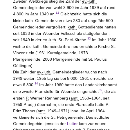
Zweiten Weltkriegs stieg die Zahl der
ev.-luth.
Gemeindeglieder von wohl 3.900 im Jahr 1939 auf rund
32
4.800 im Jahr 1949 an.
Gleichzeitig hatte sich die
kleine
kath.
Gemeinde von etwa 230 auf ungefähr 500
Gemeindeglieder vergrößert;
kath.
Gottesdienste hatten
seit 1933 in der Weender Volksschule stattgefunden,
33
seit 1949 in der
ev.-luth.
St.-Petri-Kirche.
Im Jahr 1960
weihte die
kath.
Gemeinde ihre neu errichtete Kirche St.
Vinzenz ein (1961 Kurtaigemeinde, 1973
Pfarrgemeinde, 2008 Pfarrgemeinde mit St. Paulus
Göttingen).
Die Zahl der
ev.-luth.
Gemeindeglieder wuchs nach
1949 weiter; 1955 lag sie bei 5.000, 1961 erreichte sie
34
etwa 6.800.
Im Jahr 1960 hatte das Landeskirchenamt
35
eine zweite Pfarrstelle für Weende eingerichtet
, die als
ersten
P.
Werner Rannenberg (
amt.
1960–1964, seit
1959
P. adj.
) übernahm; die erste Pfarrstelle hatte
P.
Fritz Thoms (
amt.
1949–1971) inne. Im April 1964
verkleinerte sich die St. Petrigemeinde: Das südliche
Gemeindegebiet jenseits der
Lutter
kam zur neuen
Christophorusgemeinde, zu der auch
P.
Rannenberg