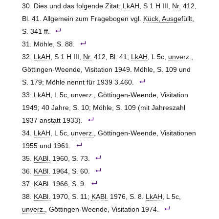
Dies und das folgende Zitat:
LkAH
, S 1 H III,
Nr.
412,
Bl. 41. Allgemein zum Fragebogen vgl.
Kück, Ausgefüllt
,
S. 341 ff.
Möhle, S. 88.
LkAH
, S 1 H III,
Nr.
412, Bl. 41;
LkAH
, L 5c,
unverz.
,
Göttingen-Weende, Visitation 1949. Möhle, S. 109 und
S. 179; Möhle nennt für 1939 3.460.
LkAH
, L 5c,
unverz.
, Göttingen-Weende, Visitation
1949; 40 Jahre, S. 10; Möhle, S. 109 (mit Jahreszahl
1937 anstatt 1933).
LkAH
, L 5c,
unverz.
, Göttingen-Weende, Visitationen
1955 und 1961.
KABl.
1960, S. 73.
KABl.
1964, S. 60.
KABl.
1966, S. 9.
KABl.
1970, S. 11;
KABl.
1976, S. 8.
LkAH
, L 5c,
unverz.
, Göttingen-Weende, Visitation 1974.