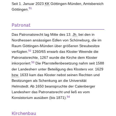
Seit 1. Januar 2023
KK
Göttingen-Münden, Amtsbereich
51
Göttingen.
Patronat
Das Patronatsrecht lag Mitte des 13.
Jh.
bei den in
Nordhessen ansässigen Edlen von Schöneburg, die im
Raum Göttingen-Münden über größeren Streubesitze
52
verfügten.
1260/65 erwarb das Kloster Weende die
Patronatsrechte, 1267 wurde die Kirche dem Kloster
53
inkorporiert.
Die Pfarrstellenbesetzung nahm seit 1588
der Landesherr unter Beteiligung des Klosters vor. 1629
bzw.
1633 kam das Kloster nebst seinen Rechten und
Besitzungen als Schenkung an die Universität
Helmstedt. Ab 1650 beanspruchte der Calenberger
Landesherr das Patronatsrecht und ließ es vom
54
Konsistorium ausüben (bis 1871).
Kirchenbau