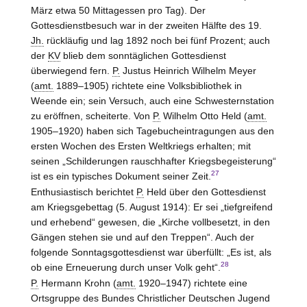
März etwa 50 Mittagessen pro Tag). Der
Gottesdienstbesuch war in der zweiten Hälfte des 19.
Jh.
rückläufig und lag 1892 noch bei fünf Prozent; auch
der
KV
blieb dem sonntäglichen Gottesdienst
überwiegend fern.
P.
Justus Heinrich Wilhelm Meyer
(
amt.
1889–1905) richtete eine Volksbibliothek in
Weende ein; sein Versuch, auch eine Schwesternstation
zu eröffnen, scheiterte. Von
P.
Wilhelm Otto Held (
amt.
1905–1920) haben sich Tagebucheintragungen aus den
ersten Wochen des Ersten Weltkriegs erhalten; mit
seinen „Schilderungen rauschhafter Kriegsbegeisterung“
27
ist es ein typisches Dokument seiner Zeit.
Enthusiastisch berichtet
P.
Held über den Gottesdienst
am Kriegsgebettag (5. August 1914): Er sei „tiefgreifend
und erhebend“ gewesen, die „Kirche vollbesetzt, in den
Gängen stehen sie und auf den Treppen“. Auch der
folgende Sonntagsgottesdienst war überfüllt: „Es ist, als
28
ob eine Erneuerung durch unser Volk geht“.
P.
Hermann Krohn (
amt.
1920–1947) richtete eine
Ortsgruppe des Bundes Christlicher Deutschen Jugend