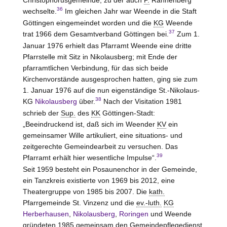
36
wechselte.
Im gleichen Jahr war Weende in die Staft
Göttingen eingemeindet worden und die
KG
Weende
37
trat 1966 dem Gesamtverband Göttingen bei.
Zum 1.
Januar 1976 erhielt das Pfarramt Weende eine dritte
Pfarrstelle mit Sitz in Nikolausberg; mit Ende der
pfarramtlichen Verbindung, für das sich beide
Kirchenvorstände ausgesprochen hatten, ging sie zum
1. Januar 1976 auf die nun eigenständige St.-Nikolaus-
38
KG
Nikolausberg
über.
Nach der Visitation 1981
schrieb der
Sup.
des
KK
Göttingen-Stadt:
„Beeindruckend ist, daß sich im Weender
KV
ein
gemeinsamer Wille artikuliert, eine situations- und
zeitgerechte Gemeindearbeit zu versuchen. Das
39
Pfarramt erhält hier wesentliche Impulse“.
Seit 1959 besteht ein Posaunenchor in der Gemeinde,
ein Tanzkreis existierte von 1969 bis 2012, eine
Theatergruppe von 1985 bis 2007. Die
kath.
Pfarrgemeinde St. Vinzenz und die
ev.-luth.
KG
Herberhausen
,
Nikolausberg
,
Roringen
und Weende
gründeten 1985 gemeinsam den Gemeindepflegedienst