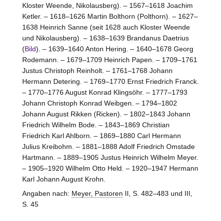
Kloster Weende, Nikolausberg). – 1567–1618 Joachim
Ketler. – 1618–1626 Martin Bolthorn (Polthorn). – 1627–
1638 Heinrich Sanne (seit 1628 auch Kloster Weende
und Nikolausberg). – 1638–1639 Brandanus Daetrius
(
Bild
). – 1639–1640 Anton Hering. – 1640–1678 Georg
Rodemann. – 1679–1709 Heinrich Papen. – 1709–1761
Justus Christoph Reinholt. – 1761–1768 Johann
Hermann Detering. – 1769–1770 Ernst Friedrich Franck.
– 1770–1776 August Konrad Klingsöhr. – 1777–1793
Johann Christoph Konrad Weibgen. – 1794–1802
Johann August Rikken (Ricken). – 1802–1843 Johann
Friedrich Wilhelm Bode. – 1843–1869 Christian
Friedrich Karl Ahlborn. – 1869–1880 Carl Hermann
Julius Kreibohm. – 1881–1888 Adolf Friedrich Omstade
Hartmann. – 1889–1905 Justus Heinrich Wilhelm Meyer.
– 1905–1920 Wilhelm Otto Held. – 1920–1947 Hermann
Karl Johann August Krohn.
Angaben nach:
Meyer, Pastoren
II, S. 482–483 und III,
S. 45