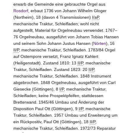
erwarb die Gemeinde eine gebrauchte Orgel aus
Rosdorf
, erbaut 1736 von Johann Wilhelm Gloger
(Northeim), 18 (davon 4 Transmissionen)
I/aP
,
mechanische Traktur, Schleifladen; wohl nicht
aufgestellt, Material für Orgelneubau verwendet. 1767–
76 Orgelneubau, ausgeführt von Johann Tobias Hansen
und seinem Sohn Johann Justus Hansen (
Nörten
), 16
II/P
, mechanische Traktur, Schleifladen. 1783/84 Orgel
auf Ostempore versetzt, Franz Ignatz Kahlert
(Heiligenstadt). Zustand 1810: 13
II/P
, mechanische
Traktur, Schleifladen. Zustand 1823: 20
II/P
,
mechanische Traktur, Schleifladen. 1848 Instrument
abgebrochen. 1848 Orgelneubau, ausgeführt von Carl
Giesecke (Göttingen), 8
I/P
, mechanische Traktur,
Schleifladen; keine Prospektpfeifen, stattdessen
Bretterwand. 1945/46 Umbau und Änderung der
Disposition Paul Ott (Göttingen), 9
I/P
, mechanische
Traktur, Schleifladen. 1957 Umbau und Erweiterung um
ein Rückpositiv, Paul Ott (Göttingen), 18
II/P
,
mechanische Traktur, Schleifladen. 1972/73 Reparatur