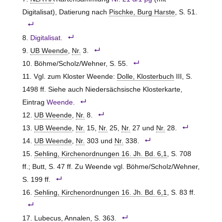
Digitalisat), Datierung nach
Pischke, Burg Harste
, S. 51.
Digitalisat
.
UB Weende
,
Nr.
3.
Böhme/Scholz/Wehner, S. 55.
Vgl. zum Kloster Weende:
Dolle, Klosterbuch
III, S.
1498 ff. Siehe auch Niedersächsische Klosterkarte,
Eintrag
Weende
.
UB Weende
,
Nr.
8.
UB Weende
,
Nr.
15,
Nr.
25,
Nr.
27 und
Nr.
28.
UB Weende
,
Nr.
303 und
Nr.
338.
Sehling, Kirchenordnungen 16. Jh. Bd. 6,1
, S. 708
ff.; Butt, S. 47 ff. Zu Weende vgl. Böhme/Scholz/Wehner,
S. 199 ff.
Sehling, Kirchenordnungen 16. Jh. Bd. 6,1
, S. 83 ff.
Lubecus, Annalen
, S. 363.