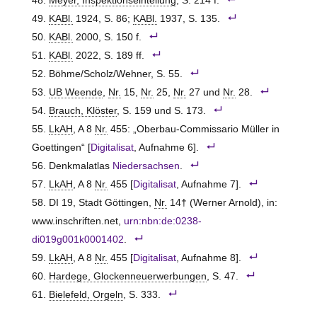
Meyer, Inspektionseinteilung
, S. 214 f.
KABl.
1924, S. 86;
KABl.
1937, S. 135.
KABl.
2000, S. 150 f.
KABl.
2022, S. 189 ff.
Böhme/Scholz/Wehner, S. 55.
UB Weende
,
Nr.
15,
Nr.
25,
Nr.
27 und
Nr.
28.
Brauch, Klöster
, S. 159 und S. 173.
LkAH
, A 8
Nr.
455: „Oberbau-Commissario Müller in
Goettingen“ [
Digitalisat
, Aufnahme 6].
Denkmalatlas
Niedersachsen
.
LkAH
, A 8
Nr.
455 [
Digitalisat
, Aufnahme 7].
DI 19, Stadt Göttingen,
Nr.
14† (Werner Arnold), in:
www.inschriften.net,
urn:nbn:de:0238-
di019g001k0001402
.
LkAH
, A 8
Nr.
455 [
Digitalisat
, Aufnahme 8].
Hardege, Glockenneuerwerbungen
, S. 47.
Bielefeld, Orgeln
, S. 333.