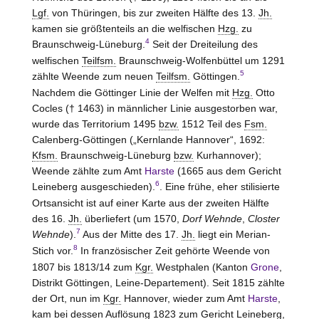
Lgf.
von Thüringen, bis zur zweiten Hälfte des 13.
Jh.
kamen sie größtenteils an die welfischen
Hzg.
zu
4
Braunschweig-Lüneburg.
Seit der Dreiteilung des
welfischen
Teilfsm.
Braunschweig-Wolfenbüttel um 1291
5
zählte Weende zum neuen
Teilfsm.
Göttingen.
Nachdem die Göttinger Linie der Welfen mit
Hzg.
Otto
Cocles († 1463) in männlicher Linie ausgestorben war,
wurde das Territorium 1495
bzw.
1512 Teil des
Fsm.
Calenberg-Göttingen („Kernlande Hannover“, 1692:
Kfsm.
Braunschweig-Lüneburg
bzw.
Kurhannover);
Weende zählte zum Amt
Harste
(1665 aus dem Gericht
6
Leineberg ausgeschieden).
. Eine frühe, eher stilisierte
Ortsansicht ist auf einer Karte aus der zweiten Hälfte
des 16.
Jh.
überliefert (um 1570,
Dorf Wehnde
,
Closter
7
Wehnde
).
Aus der Mitte des 17.
Jh.
liegt ein Merian-
8
Stich vor.
In französischer Zeit gehörte Weende von
1807 bis 1813/14 zum
Kgr.
Westphalen (Kanton
Grone
,
Distrikt Göttingen, Leine-Departement). Seit 1815 zählte
der Ort, nun im
Kgr.
Hannover, wieder zum Amt
Harste
,
kam bei dessen Auflösung 1823 zum Gericht Leineberg,