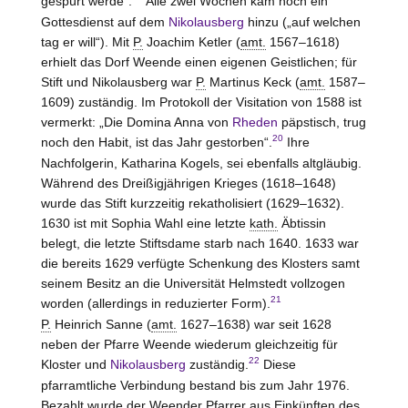
gespürt werde“.
Alle zwei Wochen kam noch ein
Gottesdienst auf dem
Nikolausberg
hinzu („auf welchen
tag er will“). Mit
P.
Joachim Ketler (
amt.
1567–1618)
erhielt das Dorf Weende einen eigenen Geistlichen; für
Stift und Nikolausberg war
P.
Martinus Keck (
amt.
1587–
1609) zuständig. Im Protokoll der Visitation von 1588 ist
vermerkt: „Die Domina Anna von
Rheden
päpstisch, trug
20
noch den Habit, ist das Jahr gestorben“.
Ihre
Nachfolgerin, Katharina Kogels, sei ebenfalls altgläubig.
Während des Dreißigjährigen Krieges (1618–1648)
wurde das Stift kurzzeitig rekatholisiert (1629–1632).
1630 ist mit Sophia Wahl eine letzte
kath.
Äbtissin
belegt, die letzte Stiftsdame starb nach 1640. 1633 war
die bereits 1629 verfügte Schenkung des Klosters samt
seinem Besitz an die Universität Helmstedt vollzogen
21
worden (allerdings in reduzierter Form).
P.
Heinrich Sanne (
amt.
1627–1638) war seit 1628
neben der Pfarre Weende wiederum gleichzeitig für
22
Kloster und
Nikolausberg
zuständig.
Diese
pfarramtliche Verbindung bestand bis zum Jahr 1976.
Bezahlt wurde der Weender Pfarrer aus Einkünften des