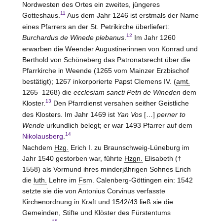
Nordwesten des Ortes ein zweites, jüngeres
11
Gotteshaus.
Aus dem Jahr 1246 ist erstmals der Name
eines Pfarrers an der St. Petrikirche überliefert:
12
Burchardus de Winede plebanus
.
Im Jahr 1260
erwarben die Weender Augustinerinnen von Konrad und
Berthold von Schöneberg das Patronatsrecht über die
Pfarrkirche in Weende (1265 vom Mainzer Erzbischof
bestätigt); 1267 inkorporierte Papst Clemens IV. (
amt.
1265–1268) die
ecclesiam sancti Petri de Wineden
dem
13
Kloster.
Den Pfarrdienst versahen seither Geistliche
des Klosters. Im Jahr 1469 ist
Yan Vos
[…]
perner to
Wende
urkundlich belegt; er war 1493 Pfarrer auf dem
14
Nikolausberg
.
Nachdem
Hzg.
Erich I. zu Braunschweig-Lüneburg im
Jahr 1540 gestorben war, führte
Hzgn.
Elisabeth (†
1558) als Vormund ihres minderjährigen Sohnes Erich
die
luth.
Lehre im
Fsm.
Calenberg-Göttingen ein: 1542
setzte sie die von Antonius Corvinus verfasste
Kirchenordnung in Kraft und 1542/43 ließ sie die
Gemeinden, Stifte und Klöster des Fürstentums