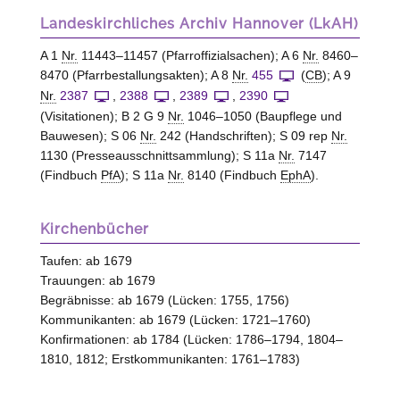
Landeskirchliches Archiv Hannover (LkAH)
A 1
Nr.
11443–11457 (Pfarroffizialsachen); A 6
Nr.
8460–
8470 (Pfarrbestallungsakten); A 8
Nr.
455
(
CB
); A 9
Nr.
2387
,
2388
,
2389
,
2390
(Visitationen); B 2 G 9
Nr.
1046–1050 (Baupflege und
Bauwesen); S 06
Nr.
242 (Handschriften); S 09 rep
Nr.
1130 (Presseausschnittsammlung); S 11a
Nr.
7147
(Findbuch
PfA
); S 11a
Nr.
8140 (Findbuch
EphA
).
Kirchenbücher
Taufen: ab 1679
Trauungen: ab 1679
Begräbnisse: ab 1679 (Lücken: 1755, 1756)
Kommunikanten: ab 1679 (Lücken: 1721–1760)
Konfirmationen: ab 1784 (Lücken: 1786–1794, 1804–
1810, 1812; Erstkommunikanten: 1761–1783)