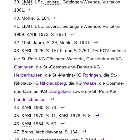
LkAH
, L 5c,
unverz.
, Göttingen-Weende, Visitation
1981.
Möhle, S. 184.
LkAH
, L 5c,
unverz.
, Göttingen-Weende, Visitation
1989.
KABl.
1973, S. 267 f.
1050 Jahre, S. 29; Möhle, S. 198 f.
KABl.
2025, S. 157 ff. und S. 275 f. Der
KGV
umfasst
die St.-Petri-KG Göttingen-Weende, Christophorus-KG
Göttingen
, die St.-Cosmas-und-Damian-KG
Herberhausen
, die St.-Martins-KG
Roringen
, die St.-
Nikolaus-KG
Nikolausberg
, die
KG
Waake
, die Cosmae-
und-Damiani-KG
Ebergötzen
sowie die St.-Petri-KG
Landolfshausen
.
KABl.
1960, S. 73.
KABl.
1970, S. 11;
KABl.
1976, S. 8.
KABl.
1964, S. 60.
Bruns, Archidiakonat, S. 164.