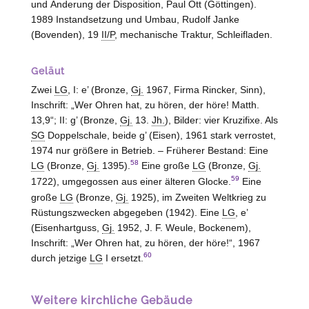
und Änderung der Disposition, Paul Ott (Göttingen).
1989 Instandsetzung und Umbau, Rudolf Janke
(Bovenden), 19
II/P
, mechanische Traktur, Schleifladen.
Geläut
Zwei
LG
, I: e’ (Bronze,
Gj.
1967, Firma Rincker, Sinn),
Inschrift: „Wer Ohren hat, zu hören, der höre! Matth.
13,9“; II: g’ (Bronze,
Gj.
13.
Jh.
), Bilder: vier Kruzifixe. Als
SG
Doppelschale, beide g’ (Eisen), 1961 stark verrostet,
1974 nur größere in Betrieb. – Früherer Bestand: Eine
58
LG
(Bronze,
Gj.
1395).
Eine große
LG
(Bronze,
Gj.
59
1722), umgegossen aus einer älteren Glocke.
Eine
große
LG
(Bronze,
Gj.
1925), im Zweiten Weltkrieg zu
Rüstungszwecken abgegeben (1942). Eine
LG
, e’
(Eisenhartguss,
Gj.
1952, J. F. Weule,
Bockenem
),
Inschrift: „Wer Ohren hat, zu hören, der höre!“, 1967
60
durch jetzige
LG
I ersetzt.
Weitere kirchliche Gebäude