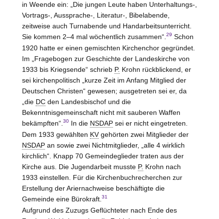
in Weende ein: „Die jungen Leute haben Unterhaltungs-,
Vortrags-, Aussprache-, Literatur-, Bibelabende,
zeitweise auch Turnabende und Handarbeitsunterricht.
29
Sie kommen 2–4 mal wöchentlich zusammen“.
Schon
1920 hatte er einen gemischten Kirchenchor gegründet.
Im „Fragebogen zur Geschichte der Landeskirche von
1933 bis Kriegsende“ schrieb
P.
Krohn rückblickend, er
sei kirchenpolitisch „kurze Zeit im Anfang Mitglied der
Deutschen Christen“ gewesen; ausgetreten sei er, da
„die
DC
den Landesbischof und die
Bekenntnisgemeinschaft nicht mit sauberen Waffen
30
bekämpften“.
In die
NSDAP
sei er nicht eingetreten.
Dem 1933 gewählten
KV
gehörten zwei Mitglieder der
NSDAP
an sowie zwei Nichtmitglieder, „alle 4 wirklich
kirchlich“. Knapp 70 Gemeindeglieder traten aus der
Kirche aus. Die Jugendarbeit musste
P.
Krohn nach
1933 einstellen. Für die Kirchenbuchrecherchen zur
Erstellung der Ariernachweise beschäftigte die
31
Gemeinde eine Bürokraft.
Aufgrund des Zuzugs Geflüchteter nach Ende des