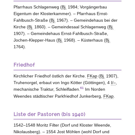
Pfarrhaus Schlagenweg (
Bj.
1984; Vorgängerbau
Eigentum der Klosterkammer). – Pfarrhaus Ernst-
Fahlbusch-Straße (
Bj.
1967). – Gemeindehaus bei der
Kirche (
Bj.
1860). – Gemeindesaal Schlagenweg (
Bj.
1907). – Gemeindehaus Ernst-Fahlbusch-Straße,
Jochen-Klepper-Haus (
Bj.
1968). – Küsterhaus (
Bj.
1764).
Friedhof
Kirchlicher Friedhof östlich der Kirche.
FKap
(
Bj.
1907),
Truhenorgel, erbaut von Ingo Kötter (Göttingen), 4
I/–
,
61
mechanische Traktur, Schleifladen.
Im Norden
Weendes städtischer Parkfriedhof Junkerberg,
FKap
.
Liste der Pastoren (bis 1940)
1542–1548 Moritz Filter (Dorf und Kloster Weende,
Nikolausberg). – 1554 Jost Möhlen (wohl Dorf und