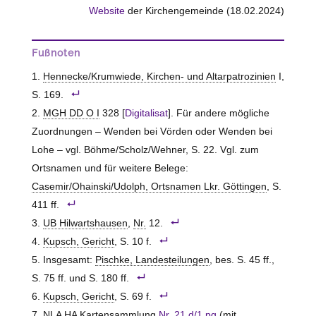
Website
der Kirchengemeinde (18.02.2024)
Fußnoten
Hennecke/Krumwiede, Kirchen- und Altarpatrozinien
I,
S. 169.
MGH DD O I
328 [
Digitalisat
]. Für andere mögliche
Zuordnungen – Wenden bei Vörden oder Wenden bei
Lohe – vgl. Böhme/Scholz/Wehner, S. 22. Vgl. zum
Ortsnamen und für weitere Belege:
Casemir/Ohainski/Udolph, Ortsnamen Lkr. Göttingen
, S.
411 ff.
UB Hilwartshausen
,
Nr.
12.
Kupsch, Gericht
, S. 10 f.
Insgesamt:
Pischke, Landesteilungen
, bes. S. 45 ff.,
S. 75 ff. und S. 180 ff.
Kupsch, Gericht
, S. 69 f.
NLA HA
Kartensammlung
Nr. 21 d/1 pg
(mit