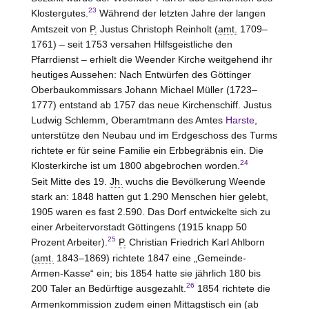
23
Klostergutes.
Während der letzten Jahre der langen
Amtszeit von
P.
Justus Christoph Reinholt (
amt.
1709–
1761) – seit 1753 versahen Hilfsgeistliche den
Pfarrdienst – erhielt die Weender Kirche weitgehend ihr
heutiges Aussehen: Nach Entwürfen des Göttinger
Oberbaukommissars Johann Michael Müller (1723–
1777) entstand ab 1757 das neue Kirchenschiff. Justus
Ludwig Schlemm, Oberamtmann des Amtes
Harste
,
unterstütze den Neubau und im Erdgeschoss des Turms
richtete er für seine Familie ein Erbbegräbnis ein. Die
24
Klosterkirche ist um 1800 abgebrochen worden.
Seit Mitte des 19.
Jh.
wuchs die Bevölkerung Weende
stark an: 1848 hatten gut 1.290 Menschen hier gelebt,
1905 waren es fast 2.590. Das Dorf entwickelte sich zu
einer Arbeitervorstadt Göttingens (1915 knapp 50
25
Prozent Arbeiter).
P.
Christian Friedrich Karl Ahlborn
(
amt.
1843–1869) richtete 1847 eine „Gemeinde-
Armen-Kasse“ ein; bis 1854 hatte sie jährlich 180 bis
26
200 Taler an Bedürftige ausgezahlt.
1854 richtete die
Armenkommission zudem einen Mittagstisch ein (ab