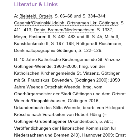
Literatur & Links
A:
Bielefeld, Orgeln
, S. 66–68 und S. 334–344;
Casemir/Ohainski/Udolph, Ortsnamen Lkr. Göttingen
, S.
411–413;
Dehio, Bremen/Niedersachsen
, S. 1337;
Meyer, Pastoren
II, S. 482–483 und III, S. 45;
Mithoff,
Kunstdenkmale II
, S. 197–198;
Rüttgerodt-Riechmann,
Denkmaltopographie Göttingen
, S. 122–126.
B: 40 Jahre Katholische Kirchengemeinde St. Vinzenz.
Göttingen-Weende. 1960–2000, hrsg. von der
Katholischen Kirchengemeinde St. Vinzenz, Göttingen
mit St. Franziskus, Bovenden, [Göttingen 2000]; 1050
Jahre Weende Ortschaft Weende, hrsg. vom
Oberbürgermeister der Stadt Göttingen und dem Ortsrat
Weende/Deppoldshausen, Göttingen 2016;
Urkundenbuch des Stifts Weende, bearb. von Hildegard
Krösche nach Vorarbeiten von Hubert Höing (=
Göttingen-Grubenhagener Urkundenbuch, 5. Abt.; =
Veröffentlichungen der Historischen Kommission für
Niedersachsen und Bremen 249), Hannover 2009; Ernst