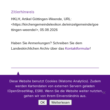
Zitierhinweis
HKLH, Artikel Göttingen-Weende, URL:
<https://kirchengemeindelexikon.de/einzelgemeinde/goe
ttingen-weende/>, 05.08.2026
Haben Sie Anmerkungen? Schreiben Sie dem
Landeskirchlichen Archiv über das
Kontaktformular
!
Diese Website benutzt Cookies (Matomo Analytics). Zudem
werden Kartendaten von externen Servern geladen
(OpenStreetMap, ESRI). Wenn Sie die Website weiter nutzten,
Unterstützt von:
gehen wir von Ihrem Einverständnis aus.
OK
Weiterlesen
Gesellschaft für niedersächsische Kirchengeschichte