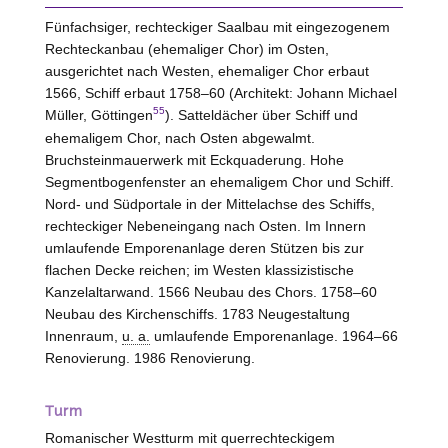
Fünfachsiger, rechteckiger Saalbau mit eingezogenem
Rechteckanbau (ehemaliger Chor) im Osten,
ausgerichtet nach
Westen
, ehemaliger Chor erbaut
1566, Schiff erbaut 1758–60 (Architekt: Johann Michael
55
Müller, Göttingen
). Satteldächer über Schiff und
ehemaligem Chor, nach Osten abgewalmt.
Bruchsteinmauerwerk mit Eckquaderung.
Hohe
Segmentbogenfenster an ehemaligem Chor und Schiff.
Nord- und Südportale in der Mittelachse des Schiffs,
rechteckiger Nebeneingang nach Osten. Im Innern
umlaufende Emporenanlage deren Stützen bis zur
flachen Decke reichen; im
Westen
klassizistische
Kanzelaltarwand. 1566 Neubau des Chors. 1758–60
Neubau des Kirchenschiffs. 1783 Neugestaltung
Innenraum,
u. a.
umlaufende Emporenanlage. 1964–66
Renovierung. 1986 Renovierung.
Turm
Romanischer Westturm mit querrechteckigem