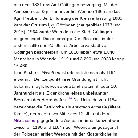
aus dem 1831 das Amt Göttingen hervorging. Mit der
Annexion des
Kgr.
Hannover fiel Weende 1866 an das
Kgr.
Preußen. Bei Einführung der Kreisverfassung 1885
kam der Ort zum
Lkr.
Göttingen (neugebildet 1973 und
2016). 1964 wurde Weende in die Stadt Göttingen
eingemeindet. Das ehemalige Dorf lässt sich in der
ersten Hälfte des 20.
Jh.
als Arbeitervorstadt von
Göttingen beschreiben. Um 1810 lebten etwa 1.040
Menschen in Weende, 1919 rund 3.200 und 2023 knapp
16.460.
Eine Kirche in
Winethen
ist urkundlich erstmals 1184
9
erwähnt.
Der Zeitpunkt ihrer Gründung ist nicht
bekannt; möglicherweise entstand sie „im 9. oder 10.
Jahrhundert als ‚Eigenkirche‘ eines unbekannten
10
Besitzers des Herrenhofes“.
Die Urkunde von 1184
bezeichnet die Petrikirche als
antiquiori ecclesie
(ältere
Kirche), denn der etwa Mitte des 12.
Jh.
auf dem
Nikolausberg
gegründete Augustinerinnenkonvent war
zwischen 1180 und 1184 nach Weende umgezogen. In
der Folgezeit erhielt Weende mit der Klosterkirche im