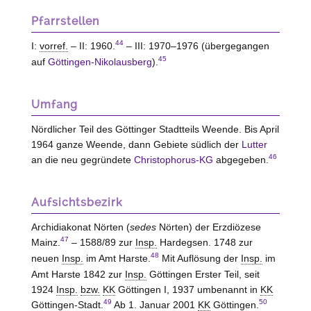
Pfarrstellen
44
I:
vorref.
– II: 1960.
– III: 1970–1976 (übergegangen
45
auf
Göttingen-Nikolausberg
).
Umfang
Nördlicher Teil des Göttinger Stadtteils Weende. Bis April
1964 ganze Weende, dann Gebiete südlich der
Lutter
46
an die neu gegründete
Christophorus-KG
abgegeben.
Aufsichtsbezirk
Archidiakonat Nörten (
sedes
Nörten) der Erzdiözese
47
Mainz.
– 1588/89 zur
Insp.
Hardegsen. 1748 zur
48
neuen
Insp.
im Amt Harste.
Mit Auflösung der
Insp.
im
Amt Harste 1842 zur
Insp.
Göttingen Erster Teil, seit
1924
Insp.
bzw.
KK
Göttingen I, 1937 umbenannt in
KK
49
50
Göttingen-Stadt.
Ab 1. Januar 2001
KK
Göttingen.