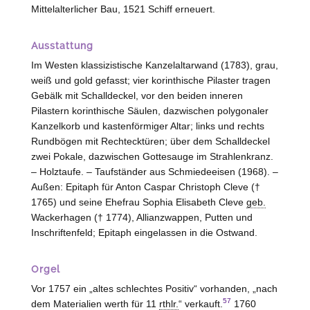
Mittelalterlicher Bau, 1521 Schiff erneuert.
Ausstattung
Im
Westen
klassizistische Kanzelaltarwand (1783), grau,
weiß und gold gefasst; vier korinthische Pilaster tragen
Gebälk mit Schalldeckel, vor den beiden inneren
Pilastern korinthische Säulen, dazwischen polygonaler
Kanzelkorb und kastenförmiger Altar; links und rechts
Rundbögen mit Rechtecktüren; über dem Schalldeckel
zwei Pokale, dazwischen Gottesauge im Strahlenkranz.
– Holztaufe. – Taufständer aus Schmiedeeisen (1968). –
Außen: Epitaph für Anton Caspar Christoph Cleve (†
1765) und seine Ehefrau Sophia Elisabeth Cleve
geb.
Wackerhagen († 1774), Allianzwappen, Putten und
Inschriftenfeld; Epitaph eingelassen in die Ostwand.
Orgel
Vor 1757 ein „altes schlechtes Positiv“ vorhanden, „nach
57
dem Materialien werth für 11
rthlr.
“ verkauft.
1760