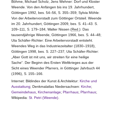
Böhme, Michael Scholz, Jens Wehner: Dorf und Kloster
Weende. Von den Anfängen bis ins 19. Jahrhundert,
Göttingen 1992, bes. 54–56, S. 355–359; Sylvia Möhle:
Von der Arbeitervorstadt zum Göttinger Ortsteil. Weende
im 20. Jahrhundert, Göttingen 2009, bes. S. 41–43. S.
109–111, S. 179–184; Walter Nissen (
Red.
): Das
tausendjährige Weende, Göttingen 1966, bes. S. 44–48;
Uta Schäfer-Richter: Eine Arbeitervorstadt entsteht.
Weendes Weg in das Industriezeitalter (1830–1918),
Göttingen 1998, bes. S. 227–237; Uta Schäfer-Richter:
„Aber Gott ist mit uns, wir streiten für eine heilige
Sache“. Der Beginn des Ersten Weltkrieges aus der
Sicht eines Weender Pfarrers, in Göttinger Jahrbuch 44
(1996), S. 155–166.
Internet: Bildindex der Kunst & Architektur:
Kirche und
Ausstattung
; Denkmalatlas Niedersachsen:
Kirche
;
Gemeindehaus
,
Kirchenanlage
;
Pfarrhaus
;
Pfarrhaus
;
Wikipedia:
St. Petri (Weende)
.