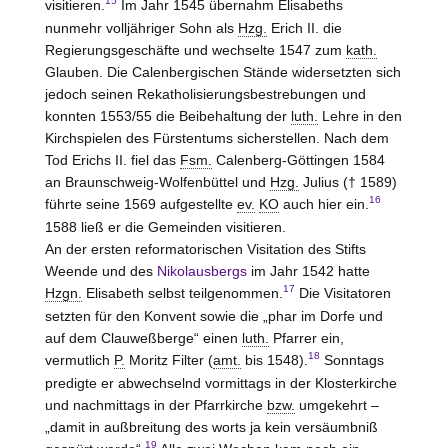
15
visitieren.
Im Jahr 1545 übernahm Elisabeths
nunmehr volljähriger Sohn als
Hzg.
Erich II. die
Regierungsgeschäfte und wechselte 1547 zum
kath.
Glauben. Die Calenbergischen Stände widersetzten sich
jedoch seinen Rekatholisierungsbestrebungen und
konnten 1553/55 die Beibehaltung der
luth.
Lehre in den
Kirchspielen des Fürstentums sicherstellen. Nach dem
Tod Erichs II. fiel das
Fsm.
Calenberg-Göttingen 1584
an Braunschweig-Wolfenbüttel und
Hzg.
Julius († 1589)
16
führte seine 1569 aufgestellte
ev.
KO
auch hier ein.
1588 ließ er die Gemeinden visitieren.
An der ersten reformatorischen Visitation des Stifts
Weende und des
Nikolausbergs
im Jahr 1542 hatte
17
Hzgn.
Elisabeth selbst teilgenommen.
Die Visitatoren
setzten für den Konvent sowie die „phar im Dorfe und
auf dem Clauweßberge“ einen
luth.
Pfarrer ein,
18
vermutlich
P.
Moritz Filter (
amt.
bis 1548).
Sonntags
predigte er abwechselnd vormittags in der Klosterkirche
und nachmittags in der Pfarrkirche
bzw.
umgekehrt –
„damit in außbreitung des worts ja kein versäumbniß
19