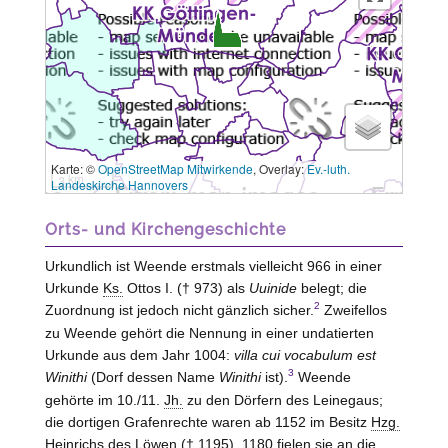
Karte: ©
OpenStreetMap Mitwirkende
, Overlay:
Ev.-luth.
3 km
Landeskirche Hannovers
Orts- und Kirchengeschichte
Urkundlich ist Weende erstmals vielleicht 966 in einer
Urkunde
Ks.
Ottos I. († 973) als
Uuinide
belegt; die
2
Zuordnung ist jedoch nicht gänzlich sicher.
Zweifellos
zu Weende gehört die Nennung in einer undatierten
Urkunde aus dem Jahr 1004:
villa cui vocabulum est
3
Winithi
(Dorf dessen Name
Winithi
ist).
Weende
gehörte im 10./11.
Jh.
zu den Dörfern des Leinegaus;
die dortigen Grafenrechte waren ab 1152 im Besitz
Hzg.
Heinrichs des Löwen († 1195), 1180 fielen sie an die