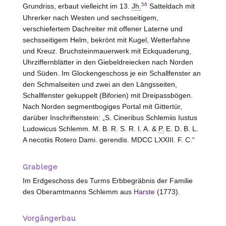
56
Grundriss, erbaut vielleicht im 13.
Jh.
Satteldach mit
Uhrerker nach
Westen
und sechsseitigem,
verschiefertem Dachreiter mit offener Laterne und
sechsseitigem Helm, bekrönt mit Kugel, Wetterfahne
und Kreuz. Bruchsteinmauerwerk mit Eckquaderung,
Uhrziffernblätter in den Giebeldreiecken nach Norden
und Süden. Im Glockengeschoss je ein Schallfenster an
den Schmalseiten und zwei an den Längsseiten,
Schallfenster gekuppelt (Biforien) mit Dreipassbögen.
Nach Norden segmentbogiges Portal mit Gittertür,
darüber Inschriftenstein: „S. Cineribus Schlemiis Iustus
Ludowicus Schlemm. M. B. R. S. R. I. A. &
P.
E. D. B. L.
A necotiis Rotero Dami. gerendis. MDCC LXXIII. F. C.“
Grablege
Im Erdgeschoss des Turms Erbbegräbnis der Familie
des Oberamtmanns Schlemm aus
Harste
(1773).
Vorgängerbau