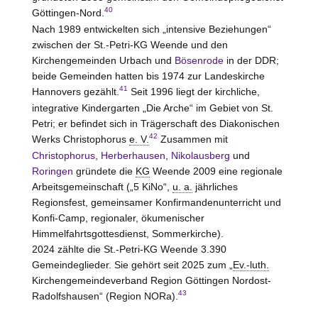
40
Göttingen-Nord.
Nach 1989 entwickelten sich „intensive Beziehungen“
zwischen der St.-Petri-KG Weende und den
Kirchengemeinden Urbach und
Bösenrode
in der DDR;
beide Gemeinden hatten bis 1974 zur Landeskirche
41
Hannovers gezählt.
Seit 1996 liegt der kirchliche,
integrative Kindergarten „Die Arche“ im Gebiet von St.
Petri; er befindet sich in Trägerschaft des Diakonischen
42
Werks Christophorus
e. V.
Zusammen mit
Christophorus
,
Herberhausen
,
Nikolausberg
und
Roringen
gründete die
KG
Weende 2009 eine regionale
Arbeitsgemeinschaft („5 KiNo“,
u. a.
jährliches
Regionsfest, gemeinsamer Konfirmandenunterricht und
Konfi-Camp, regionaler, ökumenischer
Himmelfahrtsgottesdienst, Sommerkirche).
2024 zählte die St.-Petri-KG Weende 3.390
Gemeindeglieder. Sie gehört seit 2025 zum „
Ev.-luth.
Kirchengemeindeverband Region Göttingen Nordost-
43
Radolfshausen“ (Region NORa).