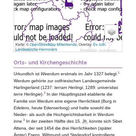
Karte: ©
OpenStreetMap Mitwirkende
, Overlay:
Ev.-luth.
3 km
Landeskirche Hannovers
Orts- und Kirchengeschichte
1
Urkundlich ist
Weerdum
erstmals im Jahr 1327 belegt.
Werdum gehörte zur ostfriesischen Landesgemeinde
Harlingerland (1237:
terram Herlingi
, 1289:
universitas
2
terre Herlingie
).
In der Häuptlingszeit etablierte die
Familie von
Werdum
eine eigene Herrlichkeit (Burg in
Edelens
, heute Edenserloog) und hatte sowohl die
Nieder- als auch die Hochgerichtsbarkeit in Werdum
3
inne.
In der zweiten Hälfte des 15.
Jh.
konnte sich Sibet
Attena, der seit 1454 die drei Herrlichkeiten (später
Ämter)
Esens, Wittmund und Stedesdorf
kontrollierte,