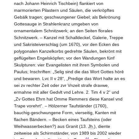
nach Johann Heinrich Tischbein) flankiert von
marmorierten Pilastern und Säulen, die verkröpftes
Gebälk tragen; geschwungener Giebel; als Bekrönung
Gottesauge in Strahlenkranz umgeben von
ornamentalem Schnitzwerk; an den Seiten florales
Schnitzwerk. – Kanzel mit Schalldeckel, Galerie, Treppe
und Sakristeiverschlag (um 1670), vor den Ecken des
polygonalen Kanzelkorbs gedrehte Säulen, bekrönt mit
geflügelten Engelsköpfen; vor den Wandungen fünf
Skulpturen: vier Evangelisten mit ihren Symbolen und
Paulus; Inschriften: „Selig sind die das Wort Gottes hörē
und bewaren. Lvc II v 28“, „Predige das Wort halte an es
sei zv rechter Zeit oder zvr Vnzeit strafe dravwe,
ermahne mit aller Gedvlt vnd Lehre. 2. Tim 4 v 2“ und
„Zv Gottes Ehrn hat Omme Remmers diese Kansel vnd
Trape vorehrt“. – Hölzerner Taufständer (1760),
bauchig-geschwungene Form, vierseitig, Kanten mit
flachen Bändern. – Becken eines Taufsteins (oder
Weihwasserbecken?) aus Granit (13.
Jh.
), diente
zeitweise als Schirmständer, von 1989 bis 2002 wieder
44