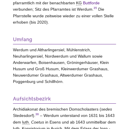
pfarramtlich mit der benachbarten
KG
Buttforde
35
verbunden; Sitz des Pfarramtes ist Werdum.
Die
Pfarrstelle wurde zeitweise wieder zu einer vollen
Stelle
erhoben (bis 2020).
Umfang
Werdum und Altharlingersiel, Mühlenstrich,
Neuharlingersiel, Nordwerdum und Wallum sowie
Anderwarfen, Boisenhausen, Gröningerhäuser,
Klein
Husum und Groß Husum
, Kleinwerdumer Grashaus,
Neuwerdumer Grashaus, Altwerdumer Grashaus,
Poggenburg und Schillhörn.
Aufsichtsbezirk
Archidiakonat des bremischen Domscholasters (
sedes
36
Stedesdorf).
– Werdum unterstand von 1631 bis 1643
dem
luth.
Coetus
in Esens und ab 1643 unmittelbar dem
luth.
Konsistorium in Aurich. Mit dem Erlass der Insp.-