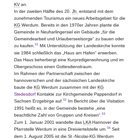
KV
an.
In der zweiten Hälfte des 20.
Jh.
entstand mit dem
zunehmenden Tourismus ein neues Arbeitsgebiet für die
KG
Werdum. Bereits in den 1970er Jahren plante die
Gemeinde in Neuharlingersiel ein Gebäude „für die
Gemeindearbeit und Urlauberseelsorge“ zu bauen oder
31
zu kaufen.
Mit Unterstützung der Landeskirche konnte
sie 1984 schließlich das „Haus am Hafen“ erwerben.
Das Haus beherbergt eine Kurpredigerwohnung und im
Obergeschoss einen Gottesdienstraum.
Im Rahmen der Partnerschaft zwischen der
hannoverschen und der sächsischen Landeskirche
baute die
KG
Werdum zusammen mit der
KG
Stedesdorf
Kontakte zur Kirchgemeinde Pappendorf in
32
Sachsen Erzgebirge auf.
Im Bericht über die Visitation
1991 heißt es, in der Gemeinde bestehe „eine
33
beachtliche Zahl von Gruppen und Kreisen“.
Zum 1. Januar 2001 wandelte das
LKA
Hannover die
34
Pfarrstelle Werdum in eine Dreiviertelstelle um.
Seit
dem 1. August 2005 ist die St.-Nicolai-KG Werdum