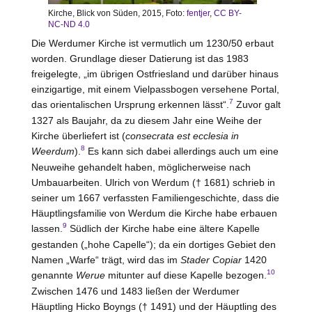
Kirche, Blick von Süden, 2015, Foto:
fentjer
,
CC BY-
NC-ND 4.0
Die Werdumer Kirche ist vermutlich um 1230/50 erbaut
worden. Grundlage dieser Datierung ist das 1983
freigelegte, „im übrigen Ostfriesland und darüber hinaus
einzigartige, mit einem Vielpassbogen versehene Portal,
7
das orientalischen Ursprung erkennen lässt“.
Zuvor galt
1327 als Baujahr, da zu diesem Jahr eine Weihe der
Kirche überliefert ist (
consecrata est ecclesia in
8
Weerdum
).
Es kann sich dabei allerdings auch um eine
Neuweihe gehandelt haben, möglicherweise nach
Umbauarbeiten. Ulrich von
Werdum
(† 1681) schrieb in
seiner um 1667 verfassten Familiengeschichte, dass die
Häuptlingsfamilie von
Werdum
die Kirche habe erbauen
9
lassen.
Südlich der Kirche habe eine ältere Kapelle
gestanden („hohe Capelle“); da ein dortiges Gebiet den
Namen „Warfe“ trägt, wird das im
Stader Copiar
1420
10
genannte
Werue
mitunter auf diese Kapelle bezogen.
Zwischen 1476 und 1483 ließen der Werdumer
Häuptling Hicko Boyngs († 1491) und der Häuptling des