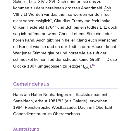
Schelle. Luc. XIV v XVI Doch erinnert sie uns zu
kommen zu dem bereiteten groszen Abendmahl.
Joh
VIII v LI Werden wir das thun so werden wir den Tod
nicht sehen ewiglich“, Claudius Fremy me fecit Ihnke
Onken Heidefeld 1764“ und „Ich bin ein todtes Ertz doch
sag ich ruffend an wenn Christi Lebens Stim ein jeder
hören kann. Auch gibt mein heller Klang euch Menschen
oft Bericht wie hie und da der Todt in eure Häuser kricht.
Wer jener Stimme glaubt und höret wie sie ruft der
52
schmecket keinen Tod der scheuet keine Gruft“.
Diese
53
Glocke 1907 umgegossen zu jetziger
LG
I.
Gemeindehaus
Haus am Hafen Neuharlingersiel. Backsteinbau mit
Satteldach, erbaut 1981/82 (als Galerie), erworben
1984. Fensterreiche Westfassade, Dach mit Oberlicht.
Gottesdienstraum im Obergeschoss.
Ausstattung