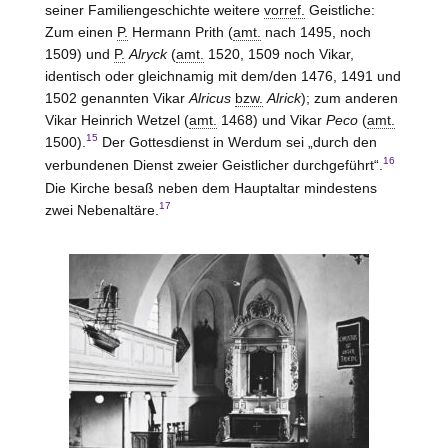
seiner Familiengeschichte weitere
vorref.
Geistliche:
Zum einen
P.
Hermann Prith (
amt.
nach 1495, noch
1509) und
P.
Alryck
(
amt.
1520, 1509 noch Vikar,
identisch oder gleichnamig mit dem/den 1476, 1491 und
1502 genannten Vikar
Alricus
bzw.
Alrick
); zum anderen
Vikar Heinrich Wetzel (
amt.
1468) und Vikar
Peco
(
amt.
15
1500).
Der Gottesdienst in Werdum sei „durch den
16
verbundenen Dienst zweier Geistlicher durchgeführt“.
Die Kirche besaß neben dem Hauptaltar mindestens
17
zwei Nebenaltäre.