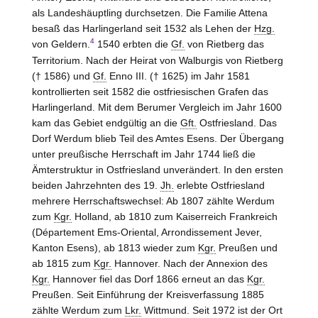
als Landeshäuptling durchsetzen. Die Familie Attena
besaß das Harlingerland seit 1532 als Lehen der
Hzg.
4
von
Geldern
.
1540 erbten die
Gf.
von
Rietberg
das
Territorium. Nach der Heirat von Walburgis von
Rietberg
(† 1586) und
Gf.
Enno III. († 1625) im Jahr 1581
kontrollierten seit 1582 die ostfriesischen Grafen das
Harlingerland. Mit dem Berumer Vergleich im Jahr 1600
kam das Gebiet endgültig an die
Gft.
Ostfriesland. Das
Dorf Werdum blieb Teil des Amtes
Esens
. Der Übergang
unter preußische Herrschaft im Jahr 1744 ließ die
Ämterstruktur in Ostfriesland unverändert. In den ersten
beiden Jahrzehnten des 19.
Jh.
erlebte Ostfriesland
mehrere Herrschaftswechsel: Ab 1807 zählte Werdum
zum
Kgr.
Holland, ab 1810 zum Kaiserreich Frankreich
(Département
Ems-Oriental, Arrondissement Jever,
Kanton Esens
), ab 1813 wieder zum
Kgr.
Preußen und
ab 1815 zum
Kgr.
Hannover
. Nach der Annexion des
Kgr.
Hannover
fiel das Dorf 1866 erneut an das
Kgr.
Preußen. Seit Einführung der Kreisverfassung 1885
zählte Werdum zum
Lkr.
Wittmund. Seit 1972 ist der Ort