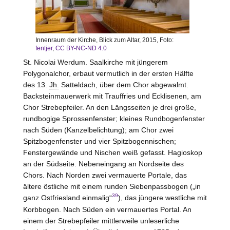
Innenraum der Kirche, Blick zum Altar, 2015, Foto:
fentjer
,
CC BY-NC-ND 4.0
St. Nicolai Werdum. Saalkirche mit jüngerem
Polygonalchor, erbaut vermutlich in der ersten Hälfte
des 13.
Jh.
Satteldach, über dem Chor abgewalmt.
Backsteinmauerwerk mit Trauffries und Ecklisenen, am
Chor Strebepfeiler. An den Längsseiten je drei große,
rundbogige Sprossenfenster; kleines Rundbogenfenster
nach Süden (Kanzelbelichtung); am Chor zwei
Spitzbogenfenster und vier Spitzbogennischen;
Fenstergewände und Nischen weiß gefasst. Hagioskop
an der Südseite. Nebeneingang an Nordseite des
Chors. Nach Norden zwei vermauerte Portale, das
ältere östliche mit einem runden Siebenpassbogen („in
39
ganz Ostfriesland einmalig“
), das jüngere westliche mit
Korbbogen. Nach Süden ein vermauertes Portal. An
einem der Strebepfeiler mittlerweile unleserliche