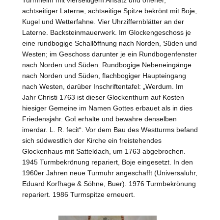
achtseitiger Laterne, achtseitige Spitze bekrönt mit Boje,
Kugel und Wetterfahne. Vier Uhrziffernblätter an der
Laterne. Backsteinmauerwerk. Im Glockengeschoss je
eine rundbogige Schallöffnung nach Norden, Süden und
Westen
; im Geschoss darunter je ein Rundbogenfenster
nach Norden und Süden. Rundbogige Nebeneingänge
nach Norden und Süden, flachbogiger Haupteingang
nach
Westen
, darüber Inschriftentafel: „Werdum. Im
Jahr Christi 1763 ist dieser Glockenthurn auf Kosten
hiesiger Gemeine im Namen Gottes erbauet als in dies
Friedensjahr. Got̄ erhalte und bewahre denselben
imerdar. L. R. fecit“. Vor dem Bau des Westturms befand
sich südwestlich der Kirche ein freistehendes
Glockenhaus mit Satteldach, um 1763 abgebrochen.
1945 Turmbekrönung repariert, Boje eingesetzt. In den
1960er Jahren neue Turmuhr angeschafft (Universaluhr,
Eduard Korfhage & Söhne,
Buer
). 1976 Turmbekrönung
repariert. 1986 Turmspitze erneuert.