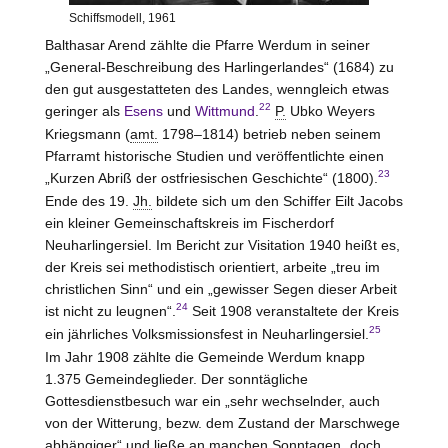
Schiffsmodell, 1961
Balthasar Arend zählte die Pfarre Werdum in seiner
„General-Beschreibung des Harlingerlandes“ (1684) zu
den gut ausgestatteten des Landes, wenngleich etwas
22
geringer als
Esens
und
Wittmund
.
P.
Ubko Weyers
Kriegsmann (
amt.
1798–1814) betrieb neben seinem
Pfarramt historische Studien und veröffentlichte einen
23
„Kurzen Abriß der ostfriesischen Geschichte“ (1800).
Ende des 19.
Jh.
bildete sich um den Schiffer Eilt Jacobs
ein kleiner Gemeinschaftskreis im Fischerdorf
Neuharlingersiel. Im Bericht zur Visitation 1940 heißt es,
der Kreis sei methodistisch orientiert, arbeite „treu im
christlichen Sinn“ und ein „gewisser Segen dieser Arbeit
24
ist nicht zu leugnen“.
Seit 1908 veranstaltete der Kreis
25
ein jährliches Volksmissionsfest in Neuharlingersiel.
Im Jahr 1908 zählte die Gemeinde Werdum knapp
1.375 Gemeindeglieder. Der sonntägliche
Gottesdienstbesuch war ein „sehr wechselnder, auch
von der Witterung, bezw. dem Zustand der Marschwege
abhängiger“ und ließe an manchen Sonntagen „doch