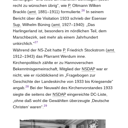
recht zu wünschen übrig“, wie
P.
Oltmann Wilken
26
Bracklo (
amt.
1881–1911) formulierte.
In seinem
Bericht über die Visitation 1933 schrieb der Esenser
Sup.
Wilhelm Büning (
amt.
1927–1940): „Das
Harlingerland ist, besonders im nördlichen Teil, dem
Marschbezirk, seit mehr als einem Jahrhundert
27
unkirchlich.“
Während der NS-Zeit hatte
P.
Friedrich Stockstrom (
amt.
1912–1943) das Pfarramt Werdum inne.
Kirchenpolitisch zählte er zu Hannoverschen
Bekenntnisgemeinschaft, Mitglied der
NSDAP
war er
nicht, wie er rückblickend im „Fragebogen zur
Geschichte der Landeskirche von 1933 bis Kriegsende“
28
angab.
Bei der Neuwahl des Kirchenvorstandes 1933
siegte die seitens der
NSDAP
eingereichte DC-Liste,
„ohne daß wohl die Gewählten überzeugte ‚Deutsche
29
Christen‘ waren“.