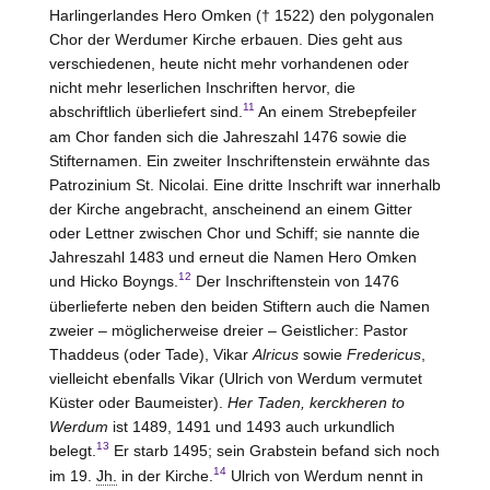
Harlingerlandes Hero Omken († 1522) den polygonalen
Chor der Werdumer Kirche erbauen. Dies geht aus
verschiedenen, heute nicht mehr vorhandenen oder
nicht mehr leserlichen Inschriften hervor, die
11
abschriftlich überliefert sind.
An einem Strebepfeiler
am Chor fanden sich die Jahreszahl 1476 sowie die
Stifternamen. Ein zweiter Inschriftenstein erwähnte das
Patrozinium St. Nicolai. Eine dritte Inschrift war innerhalb
der Kirche angebracht, anscheinend an einem Gitter
oder Lettner zwischen Chor und Schiff; sie nannte die
Jahreszahl 1483 und erneut die Namen Hero Omken
12
und Hicko Boyngs.
Der Inschriftenstein von 1476
überlieferte neben den beiden Stiftern auch die Namen
zweier – möglicherweise dreier – Geistlicher: Pastor
Thaddeus (oder Tade), Vikar
Alricus
sowie
Fredericus
,
vielleicht ebenfalls Vikar (Ulrich von
Werdum
vermutet
Küster oder Baumeister).
Her Taden, kerckheren to
Werdum
ist 1489, 1491 und 1493 auch urkundlich
13
belegt.
Er starb 1495; sein Grabstein befand sich noch
14
im 19.
Jh.
in der Kirche.
Ulrich von
Werdum
nennt in