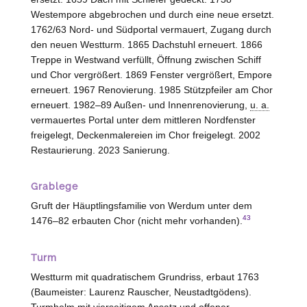
Westempore abgebrochen und durch eine neue ersetzt.
1762/63 Nord- und Südportal vermauert, Zugang durch
den neuen Westturm. 1865 Dachstuhl erneuert. 1866
Treppe in Westwand verfüllt, Öffnung zwischen Schiff
und Chor vergrößert. 1869 Fenster vergrößert, Empore
erneuert. 1967 Renovierung. 1985 Stützpfeiler am Chor
erneuert. 1982–89 Außen- und Innenrenovierung,
u. a.
vermauertes Portal unter dem mittleren Nordfenster
freigelegt, Deckenmalereien im Chor freigelegt. 2002
Restaurierung. 2023 Sanierung.
Grablege
Gruft der Häuptlingsfamilie von
Werdum
unter dem
43
1476–82 erbauten Chor (nicht mehr vorhanden).
Turm
Westturm mit quadratischem Grundriss, erbaut 1763
(Baumeister: Laurenz Rauscher,
Neustadtgödens
).
Turmhelm mit vierseitigem Ansatz und offener,