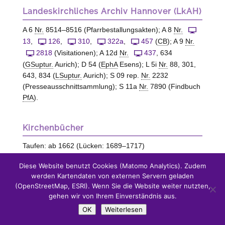
Landeskirchliches Archiv Hannover (LkAH)
A 6
Nr.
8514–8516 (Pfarrbestallungsakten); A 8
Nr.
13
,
126
,
310
,
322a
,
457
(
CB
); A 9
Nr.
2818
(Visitationen); A 12d
Nr.
437
, 634
(
GSuptur.
Aurich); D 54 (
EphA
Esens); L 5i
Nr.
88, 301,
643, 834 (
LSuptur.
Aurich); S 09 rep.
Nr.
2232
(Presseausschnittsammlung); S 11a
Nr.
7890 (Findbuch
PfA
).
Kirchenbücher
Taufen: ab 1662 (Lücken: 1689–1717)
Trauungen: ab 1662 (Lücken: 1689–1725; Verlobte
Diese Website benutzt Cookies (Matomo Analytics). Zudem
1712–1865)
werden Kartendaten von externen Servern geladen
Begräbnisse: ab 1662
(OpenStreetMap, ESRI). Wenn Sie die Website weiter nutzten,
Kommunikanten: ab 1724 (Lücken: Ende 1762–1765;
gehen wir von Ihrem Einverständnis aus.
unvollständig: 1724–1761)
OK
Weiterlesen
Konfirmationen: ab 1804