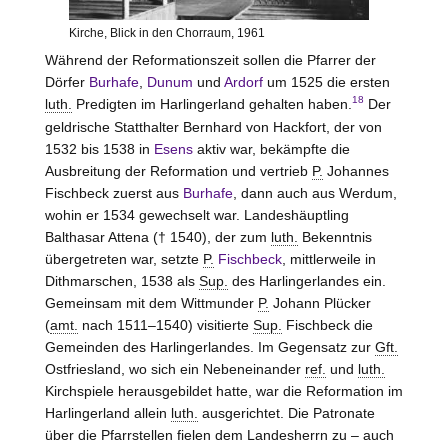
Kirche, Blick in den Chorraum, 1961
Während der Reformationszeit sollen die Pfarrer der
Dörfer
Burhafe
,
Dunum
und
Ardorf
um 1525 die ersten
18
luth.
Predigten im Harlingerland gehalten haben.
Der
geldrische Statthalter Bernhard von
Hackfort
, der von
1532 bis 1538 in
Esens
aktiv war, bekämpfte die
Ausbreitung der Reformation und vertrieb
P.
Johannes
Fischbeck
zuerst aus
Burhafe
, dann auch aus Werdum,
wohin er 1534 gewechselt war. Landeshäuptling
Balthasar Attena († 1540), der zum
luth.
Bekenntnis
übergetreten war, setzte
P.
Fischbeck
, mittlerweile in
Dithmarschen, 1538 als
Sup.
des Harlingerlandes ein.
Gemeinsam mit dem Wittmunder
P.
Johann Plücker
(
amt.
nach 1511–1540) visitierte
Sup.
Fischbeck
die
Gemeinden des Harlingerlandes. Im Gegensatz zur
Gft.
Ostfriesland, wo sich ein Nebeneinander
ref.
und
luth.
Kirchspiele herausgebildet hatte, war die Reformation im
Harlingerland allein
luth.
ausgerichtet. Die Patronate
über die Pfarrstellen fielen dem Landesherrn zu – auch