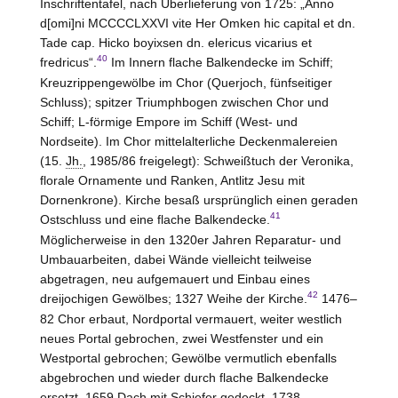
Inschriftentafel, nach Überlieferung von 1725: „Anno
d[omi]ni MCCCCLXXVI vite Her Omken hic capital et dn.
Tade cap. Hicko boyixsen dn. elericus vicarius et
40
fredricus“.
Im Innern flache Balkendecke im Schiff;
Kreuzrippengewölbe im Chor (Querjoch, fünfseitiger
Schluss); spitzer Triumphbogen zwischen Chor und
Schiff; L-förmige Empore im Schiff (West- und
Nordseite). Im Chor mittelalterliche Deckenmalereien
(15.
Jh.
, 1985/86 freigelegt): Schweißtuch der Veronika,
florale Ornamente und Ranken, Antlitz Jesu mit
Dornenkrone). Kirche besaß ursprünglich einen geraden
41
Ostschluss und eine flache Balkendecke.
Möglicherweise in den 1320er Jahren Reparatur- und
Umbauarbeiten, dabei Wände vielleicht teilweise
abgetragen, neu aufgemauert und Einbau eines
42
dreijochigen Gewölbes; 1327 Weihe der Kirche.
1476–
82 Chor erbaut, Nordportal vermauert, weiter westlich
neues Portal gebrochen, zwei Westfenster und ein
Westportal gebrochen; Gewölbe vermutlich ebenfalls
abgebrochen und wieder durch flache Balkendecke
ersetzt. 1659 Dach mit Schiefer gedeckt. 1738