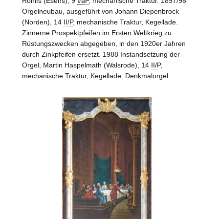
Rohlfs (
Esens
), 9
I/aP
, mechanische Traktur. 1897/98
Orgelneubau, ausgeführt von Johann Diepenbrock
(
Norden
), 14
II/P
, mechanische Traktur, Kegellade.
Zinnerne Prospektpfeifen im Ersten Weltkrieg zu
Rüstungszwecken abgegeben, in den 1920er Jahren
durch Zinkpfeifen ersetzt. 1988 Instandsetzung der
Orgel, Martin Haspelmath (
Walsrode
), 14
II/P
,
mechanische Traktur, Kegellade. Denkmalorgel.