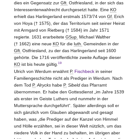
dies ein Gegensatz zur
Gft.
Ostfriesland, in der sich das
Interessentenwahlrecht durchgesetzt hatte. Eine
KO
erhielt das Harlingerland erstmals 1573/74 von
Gf.
Erich
von
Hoya
(† 1575), der das Territorium seit seiner Heirat
mit Armgard von
Rietberg
(† 1584) im Jahr 1571
regierte. 1631 erarbeitete
GSup.
Michael Walther
(† 1662) eine neue
KO
für die
luth.
Gemeinden in der
Gft.
Ostfriesland, zu der das Harlingerland seit 1600
gehörte. Die 1716 veröffentlichte zweite Auflage dieser
19
KO
ist bis heute gültig.
Ulrich von
Werdum
erwähnt
P.
Fischbeck
in seiner
Familiengeschichte nicht als Prediger in Werdum. Nach
dem Tod
P.
Alrycks
habe
P.
Sibeld
das Pfarramt
übernommen. Er habe den Gottesdienst „im Jahre 1539
als erster im Geiste Luthers und nunmehr in der
Muttersprache durchgeführt“. Später allerdings soll er
sich gänzlich vom Glauben abgewandt und gesagt
haben, was „die Prediger auf der Kanzel von Himmel
und Hölle erzählten, sei in dieser Welt nützlich, um das
niedere Volk in der Hand zu behalten, im übrigen aber