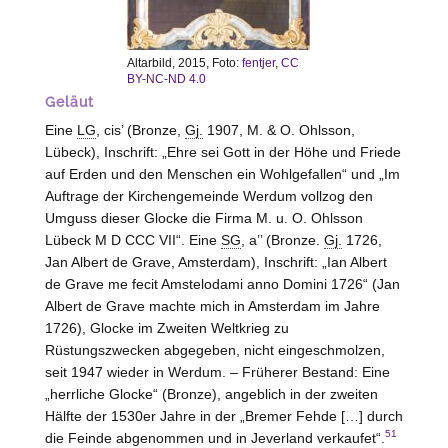
Altarbild, 2015, Foto:
fentjer
,
CC
BY-NC-ND 4.0
Geläut
Eine
LG
, cis’ (Bronze,
Gj.
1907, M. & O. Ohlsson,
Lübeck
), Inschrift: „Ehre sei Gott in der Höhe und Friede
auf Erden und den Menschen ein Wohlgefallen“ und „Im
Auftrage der Kirchengemeinde Werdum vollzog den
Umguss dieser Glocke die Firma M. u. O. Ohlsson
Lübeck
M D CCC VII“. Eine
SG
, a’’ (Bronze.
Gj.
1726,
Jan Albert de
Grave
, Amsterdam), Inschrift: „Ian Albert
de
Grave
me fecit Amstelodami anno Domini 1726“ (Jan
Albert de
Grave
machte mich in Amsterdam im Jahre
1726), Glocke im Zweiten Weltkrieg zu
Rüstungszwecken abgegeben, nicht eingeschmolzen,
seit 1947 wieder in Werdum. – Früherer Bestand: Eine
„herrliche Glocke“ (Bronze), angeblich in der zweiten
Hälfte der 1530er Jahre in der „Bremer Fehde […] durch
51
die Feinde abgenommen und in Jeverland verkaufet“.