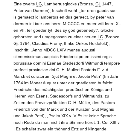
Eine zweite
LG
, Lambertusglocke (Bronze,
Gj.
1447,
Peter van Dormen), Inschrift wohl: „ter eren gaeds soe
is gemaect ic lambertus en dus geraect. by peter van
dormen int iaer ons herrn M CCCC en meer wilt leern XL
en VII. ter goeder tyt. des sy god gebenedyt“, Glocke
geborsten und umgegossen zu einer neuen
LG
(Bronze,
Gj.
1764, Claudius Fremy, Ihnke Onkes Heidefeld),
Inschrift: „Anno MDCC LXIV mense augusti
clemenissimus auspiciis Friederici potentissimi regis
borussiae domini Esenae Stedesdorfi Witmundi tempore
prefecti provinciae dni C. H. Mulleri Pastoris F. v. d.
Marck et curatorum Sjut Magni et Jacobi Petri“ (Im Jahr
1764 im Monat August unter der gnädigsten Aufsicht
Friedrichs des mächtigsten preußischen Königs und
Herren von
Esens, Stedesdorfs und Wittmunds
, zu
Zeiten des Provinzpräfekten C. H. Müller, des Pastors
Friedrich von der
Marck
und der Kuraten Siut Magnis
und Jakob Petri), „Psalm XIX v IV Es ist keine Sprache
noch Rede da man nicht ihre Stimme höret. 1. Cor XIII v
I Es schallet zwar ein thönend Ertz und klingende