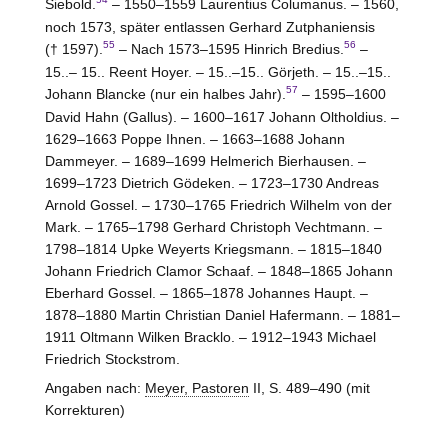
Siebold.
– 1550–1559 Laurentius Columanus. – 1560,
noch 1573, später entlassen Gerhard Zutphaniensis
55
56
(† 1597).
– Nach 1573–1595 Hinrich Bredius.
–
15..– 15.. Reent Hoyer. – 15..–15.. Görjeth. – 15..–15..
57
Johann Blancke (nur ein halbes Jahr).
– 1595–1600
David Hahn (Gallus). – 1600–1617 Johann Oltholdius. –
1629–1663 Poppe Ihnen. – 1663–1688 Johann
Dammeyer. – 1689–1699 Helmerich Bierhausen. –
1699–1723 Dietrich Gödeken. – 1723–1730 Andreas
Arnold Gossel. – 1730–1765 Friedrich Wilhelm von der
Mark. – 1765–1798 Gerhard Christoph Vechtmann. –
1798–1814 Upke Weyerts Kriegsmann. – 1815–1840
Johann Friedrich Clamor Schaaf. – 1848–1865 Johann
Eberhard Gossel. – 1865–1878 Johannes Haupt. –
1878–1880 Martin Christian Daniel Hafermann. – 1881–
1911 Oltmann Wilken Bracklo. – 1912–1943 Michael
Friedrich Stockstrom.
Angaben nach:
Meyer, Pastoren
II, S. 489–490 (mit
Korrekturen)