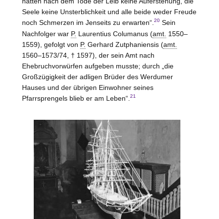
hätten nach dem Tode der Leib keine Auferstehung, die
Seele keine Unsterblichkeit und alle beide weder Freude
20
noch Schmerzen im Jenseits zu erwarten“.
Sein
Nachfolger war
P.
Laurentius Columanus (
amt.
1550–
1559), gefolgt von
P.
Gerhard Zutphaniensis (
amt.
1560–1573/74, † 1597), der sein Amt nach
Ehebruchvorwürfen aufgeben musste; durch „die
Großzügigkeit der adligen Brüder des Werdumer
Hauses und der übrigen Einwohner seines
21
Pfarrsprengels blieb er am Leben“.