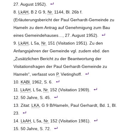
27. August 1952).
LkAH
, B 2 G 9,
Nr.
1144, Bl. 26b f.
(Erläuterungsbericht der Paul Gerhardt-Gemeinde zu
Hameln zu dem Antrag auf Genehmigung zum Bau
eines Gemeindehauses…, 27. August 1952).
LkAH
, L 5a,
Nr.
151 (Visitation 1951). Zu den
Anfangsjahren der Gemeinde vgl. zudem ebd. den
„Zusätzlichen Bericht zu der Beantwortung der
Visitationsfragen der Paul Gerhardt-Gemeinde zu
Hameln“, verfasst von
P.
Vietinghoff.
KABl.
1962, S. 6.
LkAH
, L 5a,
Nr.
152 (Visitation 1969).
50 Jahre, S. 45.
Zitat:
LKA
, G 9 B/Hameln, Paul Gerhardt, Bd. 1, Bl.
23.
LkAH
, L 5a,
Nr.
152 (Visitation 1981).
50 Jahre, S. 72.