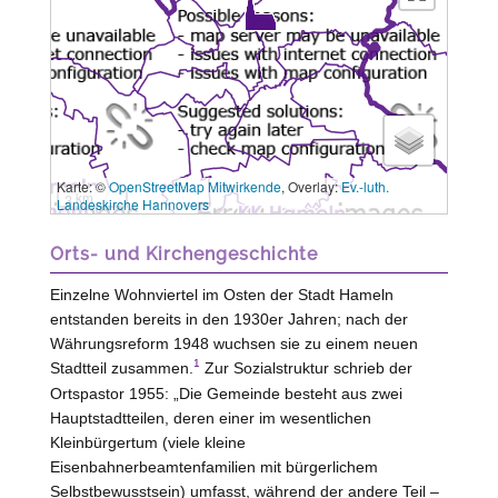
Karte: ©
OpenStreetMap Mitwirkende
, Overlay:
Ev.-luth.
3 km
Landeskirche Hannovers
Orts- und Kirchengeschichte
Einzelne Wohnviertel im Osten der Stadt Hameln
entstanden bereits in den 1930er Jahren; nach der
Währungsreform 1948 wuchsen sie zu einem neuen
1
Stadtteil zusammen.
Zur Sozialstruktur schrieb der
Ortspastor 1955: „Die Gemeinde besteht aus zwei
Hauptstadtteilen, deren einer im wesentlichen
Kleinbürgertum (viele kleine
Eisenbahnerbeamtenfamilien mit bürgerlichem
Selbstbewusstsein) umfasst, während der andere Teil –