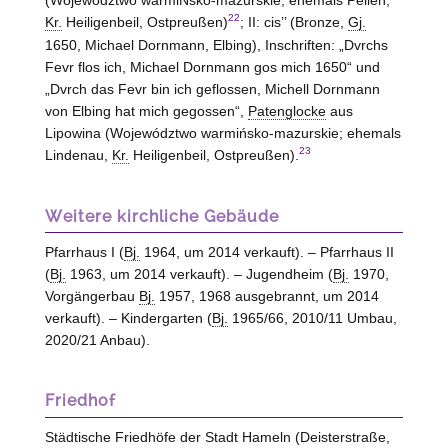
(Województwo warmiÑsko-mazurskie; ehemals Pellen,
22
Kr.
Heiligenbeil, Ostpreußen)
; II: cis’’ (Bronze,
Gj.
1650, Michael Dornmann, Elbing), Inschriften: „Dvrchs
Fevr flos ich, Michael Dornmann gos mich 1650“ und
„Dvrch das Fevr bin ich geflossen, Michell Dornmann
von
Elbing
hat mich gegossen“,
Patenglocke
aus
Lipowina (Województwo warmińsko-mazurskie; ehemals
23
Lindenau,
Kr.
Heiligenbeil, Ostpreußen).
Weitere kirchliche Gebäude
Pfarrhaus I (
Bj.
1964, um 2014 verkauft). – Pfarrhaus II
(
Bj.
1963, um 2014 verkauft). – Jugendheim (
Bj.
1970,
Vorgängerbau
Bj.
1957, 1968 ausgebrannt, um 2014
verkauft). – Kindergarten (
Bj.
1965/66, 2010/11 Umbau,
2020/21 Anbau).
Friedhof
Städtische Friedhöfe der Stadt Hameln (Deisterstraße,