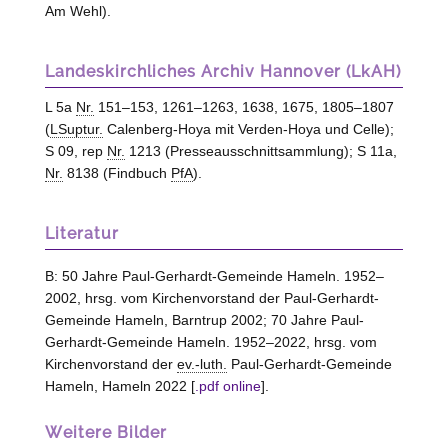
Am Wehl).
Landeskirchliches Archiv Hannover (LkAH)
L 5a
Nr.
151–153, 1261–1263, 1638, 1675, 1805–1807
(
LSuptur.
Calenberg-Hoya mit Verden-Hoya und Celle);
S 09, rep
Nr.
1213 (Presseausschnittsammlung); S 11a,
Nr.
8138 (Findbuch
PfA
).
Literatur
B: 50 Jahre Paul-Gerhardt-Gemeinde Hameln. 1952–
2002, hrsg. vom Kirchenvorstand der Paul-Gerhardt-
Gemeinde Hameln, Barntrup 2002; 70 Jahre Paul-
Gerhardt-Gemeinde Hameln. 1952–2022, hrsg. vom
Kirchenvorstand der
ev.-luth.
Paul-Gerhardt-Gemeinde
Hameln, Hameln 2022 [
.pdf online
].
Weitere Bilder