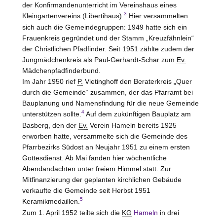
der Konfirmandenunterricht im Vereinshaus eines
3
Kleingartenvereins (Libertihaus).
Hier versammelten
sich auch die Gemeindegruppen: 1949 hatte sich ein
Frauenkreis gegründet und der Stamm „Kreuzfähnlein“
der Christlichen Pfadfinder. Seit 1951 zählte zudem der
Jungmädchenkreis als Paul-Gerhardt-Schar zum
Ev.
Mädchenpfadfinderbund.
Im Jahr 1950 rief
P.
Vietinghoff den Beraterkreis „Quer
durch die Gemeinde“ zusammen, der das Pfarramt bei
Bauplanung und Namensfindung für die neue Gemeinde
4
unterstützen sollte.
Auf dem zukünftigen Bauplatz am
Basberg, den der
Ev.
Verein Hameln bereits 1925
erworben hatte, versammelte sich die Gemeinde des
Pfarrbezirks Südost an Neujahr 1951 zu einem ersten
Gottesdienst. Ab Mai fanden hier wöchentliche
Abendandachten unter freiem Himmel statt. Zur
Mitfinanzierung der geplanten kirchlichen Gebäude
verkaufte die Gemeinde seit Herbst 1951
5
Keramikmedaillen.
Zum 1. April 1952 teilte sich die
KG
Hameln
in drei