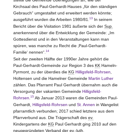
Kirchsaal des Paul-Gerhardt-Hauses „für den ständigen
Gebrauch“ umgestaltet und erweitert werden könnte;
13
ausgeführt wurden die Arbeiten 1980/81.
In seinem
Bericht über die Visitation 1981 äußerte sich der
Sup.
anerkennend über die Entwicklung der Gemeinde: „Im
Gottesdienst und in den Veranstaltungen kann man
spüren, was manche zu Recht die ‚Paul-Gerhardt-
14
Familie‘ nennen“.
Seit der zweiten Hälfte der 1990er Jahre gehört die
Paul-Gerhardt-Gemeinde zur Region 3 des
KK
Hameln-
Pyrmont
, zu der überdies die
KG
Hilligsfeld-Rohrsen
,
Holtensen und die Hamelner Gemeinde
Martin Luther
zählen. Das Pfarramt Paul Gerhardt übernahm auch die
Versorgung der vakanten Gemeinde
Hilligsfeld-
15
Rohrsen
.
Ab Januar 2013 waren die Gemeinden Paul-
Gerhardt,
Hilligsfeld-Rohrsen
und
St. Annen
in Wangelist
pfarramtlich verbunden; 2017 schied letztere aus dem
Pfarrverbund aus. Die Trägerschaft des
ev.
Kindergartens der
KG
Paul Gerhardt ging 2010 auf den
neugegründeten Verband der
ev.-luth.