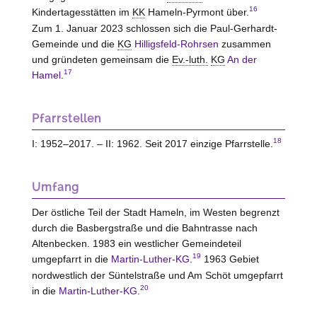
16
Kindertagesstätten im
KK
Hameln-Pyrmont
über.
Zum 1. Januar 2023 schlossen sich die Paul-Gerhardt-
Gemeinde und die
KG
Hilligsfeld-Rohrsen
zusammen
und gründeten gemeinsam die
Ev.-luth.
KG
An der
17
Hamel
.
Pfarrstellen
18
I: 1952–2017. – II: 1962. Seit 2017 einzige Pfarrstelle.
Umfang
Der östliche Teil der Stadt Hameln, im
Westen
begrenzt
durch die Basbergstraße und die Bahntrasse nach
Altenbecken. 1983 ein westlicher Gemeindeteil
19
umgepfarrt in die
Martin-Luther-KG
.
1963 Gebiet
nordwestlich der Süntelstraße und Am Schöt umgepfarrt
20
in die
Martin-Luther-KG
.