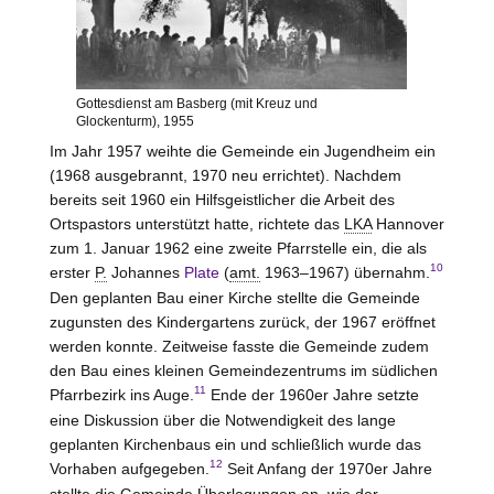
Gottesdienst am Basberg (mit Kreuz und
Glockenturm), 1955
Im Jahr 1957 weihte die Gemeinde ein Jugendheim ein
(1968 ausgebrannt, 1970 neu errichtet). Nachdem
bereits seit 1960 ein Hilfsgeistlicher die Arbeit des
Ortspastors unterstützt hatte, richtete das
LKA
Hannover
zum 1. Januar 1962 eine zweite Pfarrstelle ein, die als
10
erster
P.
Johannes
Plate
(
amt.
1963–1967) übernahm.
Den geplanten Bau einer Kirche stellte die Gemeinde
zugunsten des Kindergartens zurück, der 1967 eröffnet
werden konnte. Zeitweise fasste die Gemeinde zudem
den Bau eines kleinen Gemeindezentrums im südlichen
11
Pfarrbezirk ins Auge.
Ende der 1960er Jahre setzte
eine Diskussion über die Notwendigkeit des lange
geplanten Kirchenbaus ein und schließlich wurde das
12
Vorhaben aufgegeben.
Seit Anfang der 1970er Jahre
stellte die Gemeinde Überlegungen an, wie der