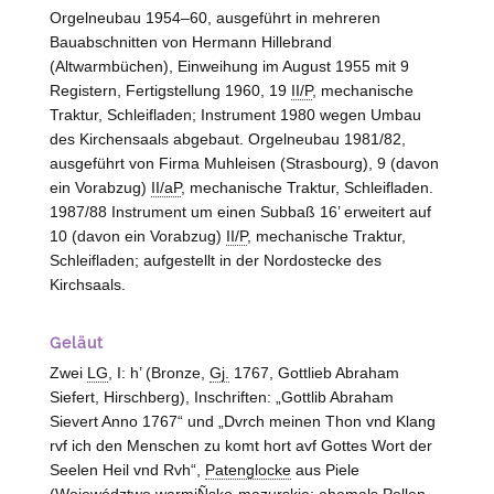
Orgelneubau 1954–60, ausgeführt in mehreren
Bauabschnitten von Hermann Hillebrand
(
Altwarmbüchen
)
, Einweihung im August 1955 mit 9
Registern, Fertigstellung 1960, 19
II/P
, mechanische
Traktur, Schleifladen; Instrument 1980 wegen Umbau
des Kirchensaals abgebaut. Orgelneubau 1981/82,
ausgeführt von Firma Muhleisen (Strasbourg), 9 (davon
ein Vorabzug)
II/aP
, mechanische Traktur, Schleifladen.
1987/88 Instrument um einen Subbaß 16’ erweitert auf
10 (davon ein Vorabzug)
II/P
, mechanische Traktur,
Schleifladen; aufgestellt in der Nordostecke des
Kirchsaals.
Geläut
Zwei
LG
, I: h’ (Bronze,
Gj.
1767, Gottlieb Abraham
Siefert, Hirschberg), Inschriften: „Gottlib Abraham
Sievert Anno 1767“ und „Dvrch meinen Thon vnd Klang
rvf ich den Menschen zu komt hort avf Gottes Wort der
Seelen Heil vnd Rvh“,
Patenglocke
aus Piele