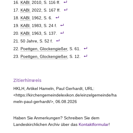
KABl.
2010, S. 116 ff.
KABl.
2022, S. 167 ff.
KABl.
1962, S. 6.
KABl.
1983, S. 24 f.
KABl.
1963, S. 137.
50 Jahre, S. 52 f.
Poettgen, Glockengießer
, S. 61.
Poettgen, Glockengießer
, S. 12.
Zitierhinweis
HKLH, Artikel Hameln, Paul Gerhardt, URL:
<https://kirchengemeindelexikon.de/einzelgemeinde/ha
meln-paul-gerhardt/>, 06.08.2026
Haben Sie Anmerkungen? Schreiben Sie dem
Landeskirchlichen Archiv über das
Kontaktformular
!