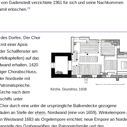
d von Gadenstedt verzichtete 1961 für sich und seine Nachkommen
22
amit erloschen.
 des Dorfes. Der Chor
mit einer Apsis
der Schallfenster am
felkapitellen) auf das
üdwand erhalten. 1420
kiger Chorabschluss,
er Nordseite mit
atronatsprieche.
Kirche, Grundriss, 1938
 Kirche nach dem
schiffs unter
 Chor durch eine unter die ursprüngliche Balkendecke gezogene
säulen an
Stelle
der
ehem.
Nordwand (eine von 1659). Winkelempore 
n Westwand 1683 als Orgelempore errichtet; neue Empore an Nord
 anstelle des Grabgewölbes der Patronatsfamilie und des