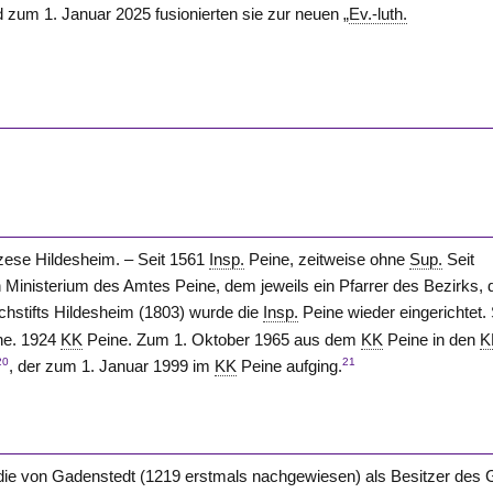
m 1. Januar 2025 fusionierten sie zur neuen „
Ev.-luth.
zese Hildesheim. – Seit 1561
Insp.
Peine, zeitweise ohne
Sup.
Seit
n Ministerium des Amtes
Peine
, dem jeweils ein Pfarrer des Bezirks, 
chstifts Hildesheim (1803) wurde die
Insp.
Peine wieder eingerichtet. 
ne. 1924
KK
Peine
. Zum 1. Oktober 1965 aus dem
KK
Peine
in den
K
20
21
, der zum 1. Januar 1999 im
KK
Peine
aufging.
 die von Gadenstedt (1219 erstmals nachgewiesen) als Besitzer des 