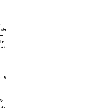
u
iste
ie
lfe
947)
enig
KG
n zu