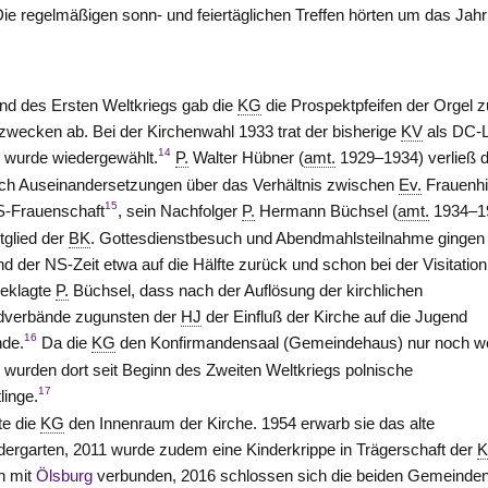
 Die regelmäßigen sonn- und feiertäglichen Treffen hörten um das Jahr
d des Ersten Weltkriegs gab die
KG
die Prospektpfeifen der Orgel z
zwecken ab. Bei der Kirchenwahl 1933 trat der bisherige
KV
als DC-L
14
 wurde wiedergewählt.
P.
Walter Hübner (
amt.
1929–1934) verließ d
h Auseinandersetzungen über das Verhältnis zwischen
Ev.
Frauenhi
15
S-Frauenschaft
, sein Nachfolger
P.
Hermann Büchsel (
amt.
1934–1
tglied der
BK
. Gottesdienstbesuch und Abendmahlsteilnahme gingen
d der NS-Zeit etwa auf die Hälfte zurück und schon bei der Visitation
beklagte
P.
Büchsel, dass nach der Auflösung der kirchlichen
dverbände zugunsten der
HJ
der Einfluß der Kirche auf die Jugend
16
nde.
Da die
KG
den Konfirmandensaal (Gemeindehaus) nur noch w
, wurden dort seit Beginn des Zweiten Weltkriegs polnische
17
linge.
te die
KG
den Innenraum der Kirche. 1954 erwarb sie das alte
dergarten, 2011 wurde zudem eine Kinderkrippe in Trägerschaft der
h mit
Ölsburg
verbunden, 2016 schlossen sich die beiden Gemeinde