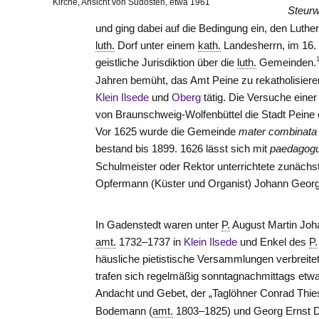
Kirche, Ansicht von Südosten, etwa 1961
Steurw
und ging dabei auf die Bedingung ein, den Luthe
luth.
Dorf unter einem
kath.
Landesherrn, im 16.
geistliche Jurisdiktion über die
luth.
Gemeinden.
Jahren bemüht, das Amt
Peine
zu rekatholisier
Klein Ilsede
und
Oberg
tätig. Die Versuche einer
von Braunschweig-Wolfenbüttel die Stadt Peine e
Vor 1625 wurde die Gemeinde
mater
combinata
bestand bis 1899. 1626 lässt sich mit
paedagog
Schulmeister oder Rektor unterrichtete zunächs
Opfermann (Küster und Organist) Johann Georg He
In Gadenstedt waren unter
P.
August Martin Joha
amt.
1732–1737 in
Klein Ilsede
und Enkel des
P.
häusliche pietistische Versammlungen verbreite
trafen sich regelmäßig sonntagnachmittags et
Andacht und Gebet, der „Taglöhner Conrad Thie
Bodemann (
amt.
1803–1825) und Georg Ernst 