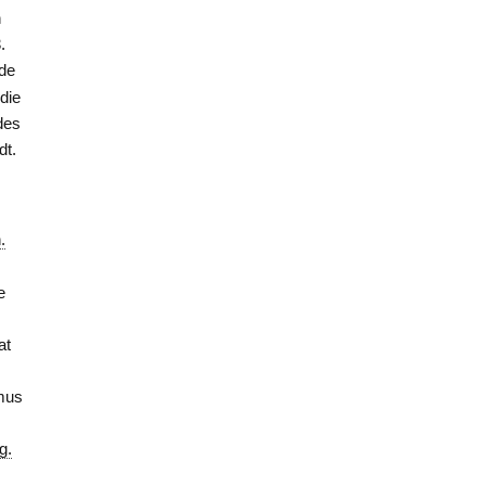
h
.
rde
die
des
dt.
.
e
at
ymus
g.