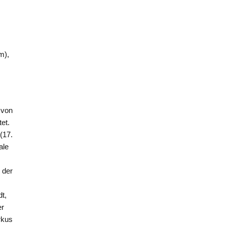
em
),
 von
tet.
(17.
ale
 der
t,
er
rkus