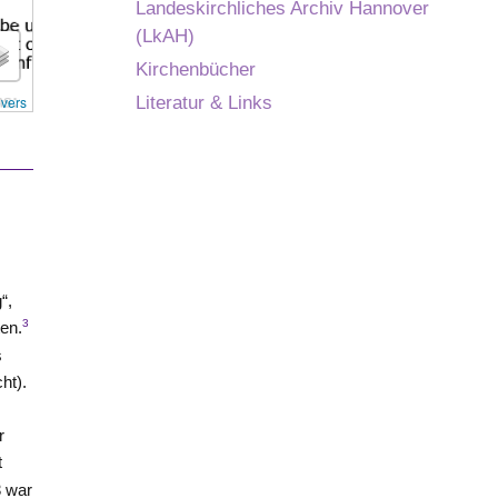
Landeskirchliches Archiv Hannover
(LkAH)
Kirchenbücher
overs
Literatur & Links
“,
3
ten.
s
ht).
r
t
3 war