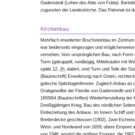
Gadenstedt (Lehen des Abts von Fulda). Bartol
zugunsten der Landeskirche. Das Patronat ist d
Kirchenbau
Mehrfach erweiterter Bruchsteinbau im Zentrum
war beiderseits eingezogen und möglicherweise 
versehen. Vom ursprünglichen Bau, nach Form 
Turm (gekuppelt, rundbogig, Mittelsäulen mit Wür
späte 12.
Jh.
datiert, sind Turm und Teile der S
(Bauinschrift) Erweiterung nach Osten, rechtec
gotische Spitzbogenfenster. Zugleich Anbau an d
Grabgewölbe der Familie von
Gadenstedtt
und P
1659/64 (Bauinschriften) Wiederherstellung der
Dreißigjährigen Krieg, Bau des nördlichen Seiten
Einbeziehung des Anbaus. Im Innern Schiff und
Bretterdecke geschlossen (1902). Zwei Eichen
West- und Nordwand von 1659; obere Empore a
von 1948, ersetzt die größere Empore, die 1887