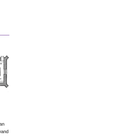
an
wand