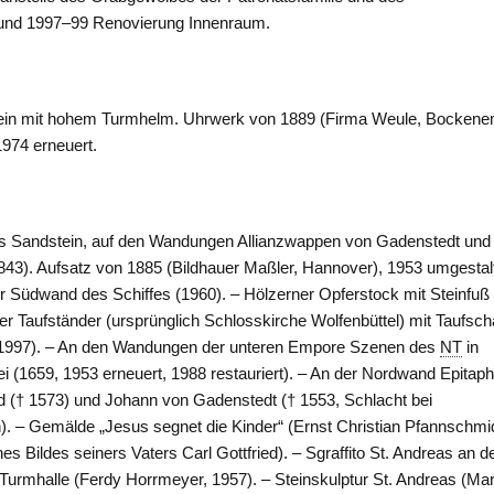
 und 1997–99 Renovierung Innenraum.
tein mit hohem Turmhelm. Uhrwerk von 1889 (Firma Weule,
Bocken
974 erneuert.
s Sandstein, auf den Wandungen Allianzwappen von Gadenstedt und
43). Aufsatz von 1885 (Bildhauer Maßler,
Hannover
), 1953 umgestal
r Südwand des Schiffes (1960). – Hölzerner Opferstock mit Steinfuß 
ner Taufständer (ursprünglich Schlosskirche Wolfenbüttel) mit Taufsch
1997). – An den Wandungen der unteren Empore Szenen des
NT
in
 (1659, 1953 erneuert, 1988 restauriert). – An der Nordwand Epitaph
ld († 1573) und Johann von
Gadenstedt
(† 1553, Schlacht bei
. – Gemälde „Jesus segnet die Kinder“ (Ernst Christian Pfannschmid
es Bildes seiners Vaters Carl Gottfried). – Sgraffito St. Andreas an d
urmhalle (Ferdy Horrmeyer, 1957). – Steinskulptur St. Andreas (Ma