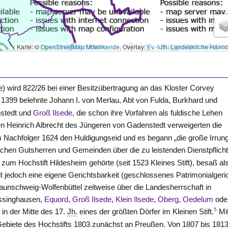
Karte: ©
OpenStreetMap Mitwirkende
, Overlay:
Ev.-luth. Landeskirche Hann
de) wird 822/26 bei einer Besitzübertragung an das Kloster
Corvey
1399 belehnte Johann I. von Merlau, Abt von Fulda, Burkhard und
nstedt und
Groß Ilsede
, die schon ihre Vorfahren als fuldische Lehen
 Heinrich Albrecht des Jüngeren von Gadenstedt verweigerten die
Nachfolger 1624 den Huldigungseid und es begann „die große Irrung
ischen Gutsherren und Gemeinden über die zu leistenden Dienstpflich
 zum Hochstift Hildesheim gehörte (seit 1523 Kleines Stift), besaß al
 jedoch eine eigene Gerichtsbarkeit (geschlossenes Patrimonialgeric
unschweig-Wolfenbüttel zeitweise über die Landesherrschaft in
Essinghausen,
Equord
,
Groß Ilsede
,
Klein Ilsede
,
Oberg
,
Oedelum
ode
5
in der Mitte des 17.
Jh.
eines der größten Dörfer im Kleinen Stift.
Mi
Gebiete des Hochstifts 1803 zunächst an Preußen. Von 1807 bis 181