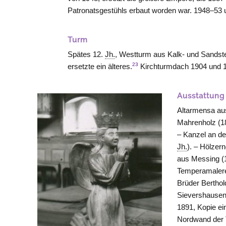
Patronatsgestühls erbaut worden war. 1948–53
Turm
Spätes 12.
Jh.
, Westturm aus Kalk- und Sands
23
ersetzte ein älteres.
Kirchturmdach 1904 und 1
Ausstattung
Altarmensa au
Mahrenholz (18
– Kanzel an de
Jh.
). – Hölzer
aus Messing (
Temperamalerei
Brüder Bertho
Sievershausen)
1891, Kopie ein
Nordwand der T