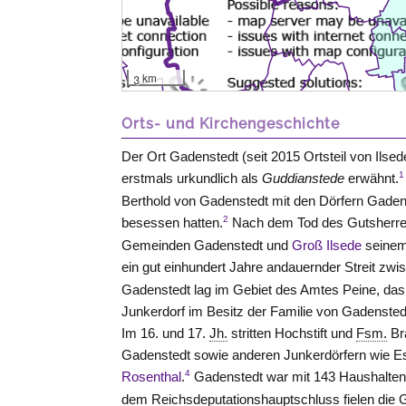
3 km
Orts- und Kirchengeschichte
Der Ort Gadenstedt (seit 2015 Ortsteil von Ilse
1
erstmals urkundlich als
Guddianstede
erwähnt.
Berthold von Gadenstedt mit den Dörfern Gade
2
besessen hatten.
Nach dem Tod des Gutsherren
Gemeinden Gadenstedt und
Groß Ilsede
seinem 
ein gut einhundert Jahre andauernder Streit zw
Gadenstedt lag im Gebiet des Amtes
Peine
, das
Junkerdorf im Besitz der Familie von Gadenstedt
Im 16. und 17.
Jh.
stritten Hochstift und
Fsm.
Bra
Gadenstedt sowie anderen Junkerdörfern wie 
4
Rosenthal
.
Gadenstedt war mit 143 Haushalten 
dem Reichsdeputationshauptschluss fielen die 