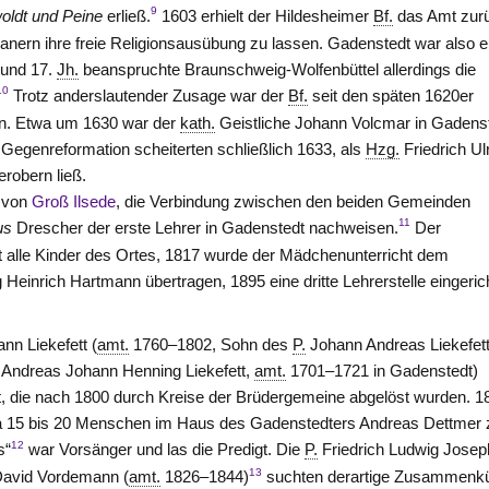
9
oldt und Peine
erließ.
1603 erhielt der Hildesheimer
Bf.
das Amt zur
ranern ihre freie Religionsausübung zu lassen. Gadenstedt war also e
 und 17.
Jh.
beanspruchte Braunschweig-Wolfenbüttel allerdings die
10
Trotz anderslautender Zusage war der
Bf.
seit den späten 1620er
en. Etwa um 1630 war der
kath.
Geistliche Johann Volcmar in Gadenst
 Gegenreformation scheiterten schließlich 1633, als
Hzg.
Friedrich Ul
robern ließ.
von
Groß Ilsede
, die Verbindung zwischen den beiden Gemeinden
11
us
Drescher der erste Lehrer in Gadenstedt nachweisen.
Der
t alle Kinder des Ortes, 1817 wurde der Mädchenunterricht dem
inrich Hartmann übertragen, 1895 eine dritte Lehrerstelle eingerich
nn Liekefett (
amt.
1760–1802, Sohn des
P.
Johann Andreas Liekefett
Andreas Johann Henning Liekefett,
amt.
1701–1721 in Gadenstedt)
t, die nach 1800 durch Kreise der Brüdergemeine abgelöst wurden. 1
wa 15 bis 20 Menschen im Haus des Gadenstedters Andreas Dettmer 
12
s“
war Vorsänger und las die Predigt. Die
P.
Friedrich Ludwig Josep
13
David Vordemann (
amt.
1826–1844)
suchten derartige Zusammenkü