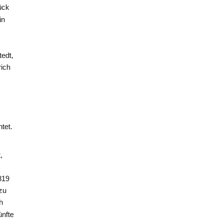
ück
in
edt,
rich
tet.
,
819
zu
h
nfte