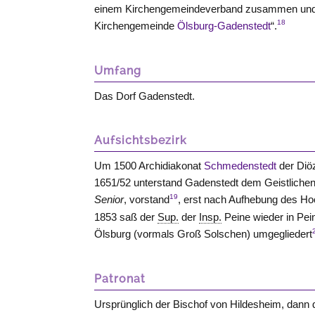
einem Kirchengemeindeverband zusammen und zu
18
Kirchengemeinde
Ölsburg-Gadenstedt
“.
Umfang
Das Dorf Gadenstedt.
Aufsichtsbezirk
Um 1500 Archidiakonat
Schmedenstedt
der Diö
1651/52 unterstand Gadenstedt dem Geistliche
19
Senior
, vorstand
, erst nach Aufhebung des Ho
1853 saß der
Sup.
der
Insp.
Peine wieder in Pei
Ölsburg
(vormals
Groß Solschen
) umgegliedert
Patronat
Ursprünglich der Bischof von Hildesheim, dann