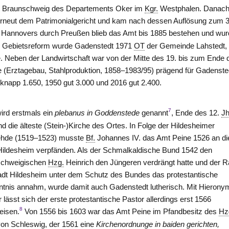
t
Braunschweig
des Departements Oker im
Kgr.
Westphalen. Danac
rneut dem Patrimonialgericht und kam nach dessen Auflösung zum 3
Hannovers durch Preußen blieb das Amt bis 1885 bestehen und wu
n Gebietsreform wurde Gadenstedt 1971
OT
der Gemeinde Lahstedt, 
e. Neben der Landwirtschaft war von der Mitte des 19. bis zum Ende 
e (Erztagebau, Stahlproduktion, 1858–1983/95) prägend für Gadenste
 knapp 1.650, 1950 gut 3.000 und 2016 gut 2.400.
7
ird erstmals ein
plebanus in Goddenstede
genannt
, Ende des 12.
Jh
nd die älteste (Stein-)Kirche des Ortes. In Folge der Hildesheimer
fehde (1519–1523) musste
Bf.
Johannes IV. das Amt
Peine
1526 an di
Hildesheim verpfänden. Als der Schmalkaldische Bund 1542 den
schweigischen
Hzg.
Heinrich den Jüngeren verdrängt hatte und der R
adt Hildesheim unter dem Schutz des Bundes das protestantische
tnis annahm, wurde damit auch Gadenstedt lutherisch. Mit Hieron
 lässt sich der erste protestantische Pastor allerdings erst 1566
8
eisen.
Von 1556 bis 1603 war das Amt
Peine
im Pfandbesitz des
Hz
von Schleswig, der 1561 eine
Kirchenordnunge in baiden gerichten,