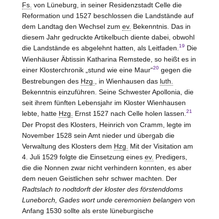
Fs.
von Lüneburg, in seiner Residenzstadt Celle die
Reformation und 1527 beschlossen die Landstände auf
dem Landtag den Wechsel zum
ev.
Bekenntnis. Das in
diesem Jahr gedruckte Artikelbuch diente dabei, obwohl
19
die Landstände es abgelehnt hatten, als Leitfaden.
Die
Wienhäuser Äbtissin Katharina Remstede, so heißt es in
20
einer Klosterchronik „stund wie eine Maur“
gegen die
Bestrebungen des
Hzg.
, in Wienhausen das
luth.
Bekenntnis einzuführen. Seine Schwester Apollonia, die
seit ihrem fünften Lebensjahr im Kloster Wienhausen
21
lebte, hatte
Hzg.
Ernst 1527 nach Celle holen lassen.
Der Propst des Klosters, Heinrich von Cramm, legte im
November 1528 sein Amt nieder und übergab die
Verwaltung des Klosters dem
Hzg.
Mit der Visitation am
4. Juli 1529 folgte die Einsetzung eines
ev.
Predigers,
die die Nonnen zwar nicht verhindern konnten, es aber
dem neuen Geistlichen sehr schwer machten. Der
Radtslach to nodtdorft der kloster des förstenddoms
Luneborch, Gades wort unde ceremonien belangen
von
Anfang 1530 sollte als erste lüneburgische