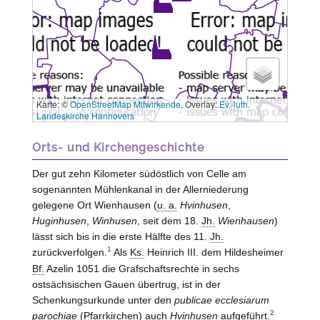
Karte: ©
OpenStreetMap Mitwirkende
, Overlay:
Ev.-luth.
3 km
Landeskirche Hannovers
Orts- und Kirchengeschichte
Der gut zehn Kilometer südöstlich von Celle am
sogenannten Mühlenkanal in der Allerniederung
gelegene Ort Wienhausen (
u. a.
Hvinhusen
,
Huginhusen
,
Winhusen
, seit dem 18.
Jh.
Wienhausen
)
lässt sich bis in die erste Hälfte des 11.
Jh.
1
zurückverfolgen.
Als
Ks.
Heinrich III. dem Hildesheimer
Bf.
Azelin 1051 die Grafschaftsrechte in sechs
ostsächsischen Gauen übertrug, ist in der
Schenkungsurkunde unter den
publicae ecclesiarum
2
parochiae
(Pfarrkirchen) auch
Hvinhusen
aufgeführt.