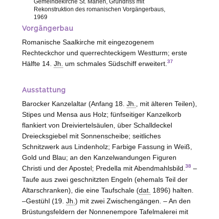
Gemeindekirche St. Marien, Grundriss mit
Rekonstruktion des romanischen Vorgängerbaus,
1969
Vorgängerbau
Romanische Saalkirche mit eingezogenem
Rechteckchor und querrechteckigem Westturm; erste
37
Hälfte 14.
Jh.
um schmales Südschiff erweitert.
Ausstattung
Barocker Kanzelaltar (Anfang 18.
Jh.
, mit älteren Teilen),
Stipes und Mensa aus Holz; fünfseitiger Kanzelkorb
flankiert von Dreiviertelsäulen, über Schalldeckel
Dreiecksgiebel mit Sonnenscheibe; seitliches
Schnitzwerk aus Lindenholz; Farbige Fassung in Weiß,
Gold und Blau; an den Kanzelwandungen Figuren
38
Christi und der Apostel; Predella mit Abendmahlsbild.
–
Taufe aus zwei geschnitzten Engeln (ehemals Teil der
Altarschranken), die eine Taufschale (
dat.
1896) halten.
–Gestühl (19.
Jh.
) mit zwei Zwischengängen. – An den
Brüstungsfeldern der Nonnenempore Tafelmalerei mit