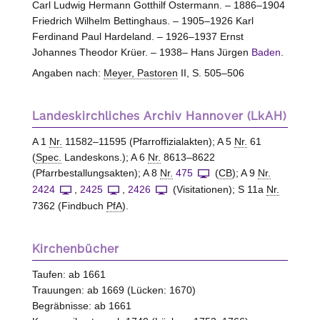
Carl Ludwig Hermann Gotthilf Ostermann. – 1886–1904
Friedrich Wilhelm Bettinghaus. – 1905–1926 Karl
Ferdinand Paul Hardeland. – 1926–1937 Ernst
Johannes Theodor Krüer. – 1938– Hans Jürgen
Baden
.
Angaben nach:
Meyer, Pastoren
II, S. 505–506
Landeskirchliches Archiv Hannover (LkAH)
A 1
Nr.
11582–11595 (Pfarroffizialakten); A 5
Nr.
61
(
Spec.
Landeskons.); A 6
Nr.
8613–8622
(Pfarrbestallungsakten); A 8
Nr.
475
(
CB
); A 9
Nr.
2424
,
2425
,
2426
(Visitationen); S 11a
Nr.
7362 (Findbuch
PfA
).
Kirchenbücher
Taufen: ab 1661
Trauungen: ab 1669 (Lücken: 1670)
Begräbnisse: ab 1661