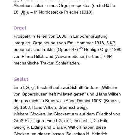
Akanthusschleier eines Orgelprospektes (erste Hälfte
18.
Jh.
). – In Nordostecke Prieche (1918).
Orgel
Prospekt in Teilen von 1636, in Emporenbrüstung
integriert. Orgelneubau von Emil Hammer 1918, 5
I/P
,
45
pneumatische Traktur (Opus 847).
Heutige Orgel 1990
von Firma Hillebrand (
Altwarmbüchen
) erbaut, 7
I/P
,
mechanische Traktur, Schleifladen.
Geläut
Eine
LG
, g’, Inschrift auf zwei Schriftbändern: „Wilhelm
von Oppershusen heft mi laten geten“ und „Hans Wilken
der gos mich zu Brunswich Anno Domini 1603“ (Bronze,
Gj.
1603, Hans Wilken,
Braunschweig
).
Weitere Glocken:
Im Glockenturm auf dem Friedhof von
Groß Eicklingen: Eine
LG
, cis’’, Inschrift: „Die Edle
Georg v. Elding und Clara v. Wittiorf haben diese
Glocken um giesen lassen. Bei seiten H. Heinrich