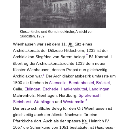
Klosterkirche und Gemeindekirche, Ansicht von
Südosten, 1939
Wienhausen war seit dem 11.
Jh.
Sitz eines
Archidiakonats der Diözese Hildesheim, 1233 ist der
7
Archidiakon Siegfried von Barem belegt.
Bf.
Konrad II.
übertrug die Archidiakonatsrechte 1233 dem neuen
Kloster Wienhausen, dessen Propst nun gleichzeitig
8
Archidiakon war.
Der Archidiakonatsbezirk umfasste um
1500 die Kirchen in
Altencelle
,
Beedenbostel
,
Bröckel
,
Celle,
Eldingen
,
Eschede
,
Hankensbüttel
,
Langlingen
,
Mahrenholz, Nienhagen, Nordburg,
Sprakensehl
,
9
Steinhorst
,
Wathlingen
und
Westercelle
.
Der erste schriftliche Beleg für den Ort Wienhausen ist
gleichzeitig auch der älteste Nachweis für eine
Pfarrkirche dort. Auch als der spätere
Ks.
Heinrich IV.
1057 die Schenkung von 1051 bestätigte, ist
Huinhusen