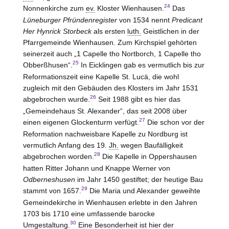
24
Nonnenkirche zum
ev.
Kloster
Wienhausen
.
Das
Lüneburger Pfründenregister
von 1534 nennt
Predicant
Her Hynrick Storbeck
als ersten
luth.
Geistlichen in der
Pfarrgemeinde Wienhausen. Zum Kirchspiel gehörten
seinerzeit auch „1 Capelle tho Nortborch, 1 Capelle tho
25
Obberßhusen“.
In Eicklingen gab es vermutlich bis zur
Reformationszeit eine Kapelle St. Lucä, die wohl
zugleich mit den Gebäuden des Klosters im Jahr 1531
26
abgebrochen wurde.
Seit 1988 gibt es hier das
„Gemeindehaus St. Alexander“, das seit 2008 über
27
einen eigenen Glockenturm verfügt.
Die schon vor der
Reformation nachweisbare Kapelle zu Nordburg ist
vermutlich Anfang des 19.
Jh.
wegen Baufälligkeit
28
abgebrochen worden.
Die Kapelle in Oppershausen
hatten Ritter Johann und Knappe Werner von
Odberneshusen
im Jahr 1450 gestiftet; der heutige Bau
29
stammt von 1657.
Die Maria und Alexander geweihte
Gemeindekirche in Wienhausen erlebte in den Jahren
1703 bis 1710 eine umfassende barocke
30
Umgestaltung.
Eine Besonderheit ist hier der