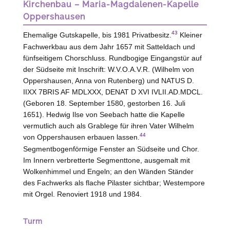
Kirchenbau – Maria-Magdalenen-Kapelle
Oppershausen
43
Ehemalige Gutskapelle, bis 1981 Privatbesitz.
Kleiner
Fachwerkbau aus dem Jahr 1657 mit Satteldach und
fünfseitigem Chorschluss. Rundbogige Eingangstür auf
der Südseite mit Inschrift: W.V.O.A.V.R. (Wilhelm von
Oppershausen
, Anna von
Rutenberg
) und NATUS D.
IIXX 7BRIS AF MDLXXX, DENAT D XVI IVLII.AD.MDCL.
(Geboren 18. September 1580, gestorben 16. Juli
1651). Hedwig Ilse von
Seebach
hatte die Kapelle
vermutlich auch als Grablege für ihren Vater Wilhelm
44
von
Oppershausen
erbauen lassen.
Segmentbogenförmige Fenster an Südseite und Chor.
Im Innern verbretterte Segmenttone, ausgemalt mit
Wolkenhimmel und Engeln; an den Wänden Ständer
des Fachwerks als flache Pilaster sichtbar; Westempore
mit Orgel. Renoviert 1918 und 1984.
Turm