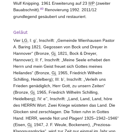
Wulf Knipping. 1961 Erweiterung auf 23
II/P
(zweiter
40
Bauabschnitt).
Renovierung 1992. 2011/12
grundlegend gesäubert und restauriert.
Geläut
Vier
LG
, I: g’, Inschrift: „Gemeinde Wienhausen Pastor
A. Baring 1821. Gegossen von Bock und Dreyer in
Hannover
“ (Bronze,
Gj.
1821, Bock & Dreyer,
Hannover
); II: f’, Inschrift: „
Meine
Seele erhebet den
Herrn und mein Geist freuet sich Gottes meines
Heilandes“ (Bronze,
Gj.
1965, Friedrich Wilhelm
Schilling,
Heidelberg
); III: b’, Inschrift: „Verleih uns
Frieden genädiglich, Herr Gott, zu unsern Zeiten“
(Bronze,
Gj.
1965, Friedrich Wilhelm Schilling,
Heidelberg
); IV: e’’, Inschrift: „Land, Land, Land, höre
des HERRN Wort. Zwei Kriege wüsteten das Land. Die
Glocken sind zerschlagen. Die Toten ruhn in Gottes
Hand. HERR, wende Not und Plagen! 1925–1942–1946“
(Eisen,
Gj.
1947, J. F. Weule,
Bockenem
), „Preziosa-
Klanggussglocke“, wird zur Zeit nur einmal im Jahr von