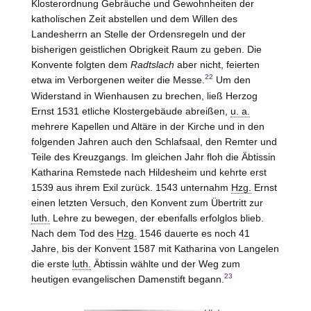
Klosterordnung Gebräuche und Gewohnheiten der
katholischen Zeit abstellen und dem Willen des
Landesherrn an
Stelle
der Ordensregeln und der
bisherigen geistlichen Obrigkeit Raum zu geben. Die
Konvente folgten dem
Radtslach
aber nicht, feierten
22
etwa im Verborgenen weiter die Messe.
Um den
Widerstand in Wienhausen zu brechen, ließ Herzog
Ernst 1531 etliche Klostergebäude abreißen,
u. a.
mehrere Kapellen und Altäre in der Kirche und in den
folgenden Jahren auch den Schlafsaal, den Remter und
Teile des Kreuzgangs. Im gleichen Jahr floh die Äbtissin
Katharina Remstede nach Hildesheim und kehrte erst
1539 aus ihrem Exil zurück. 1543 unternahm
Hzg.
Ernst
einen letzten Versuch, den Konvent zum Übertritt zur
luth.
Lehre zu bewegen, der ebenfalls erfolglos blieb.
Nach dem Tod des
Hzg.
1546 dauerte es noch 41
Jahre, bis der Konvent 1587 mit Katharina von Langelen
die erste
luth.
Äbtissin wählte und der Weg zum
23
heutigen evangelischen Damenstift begann.