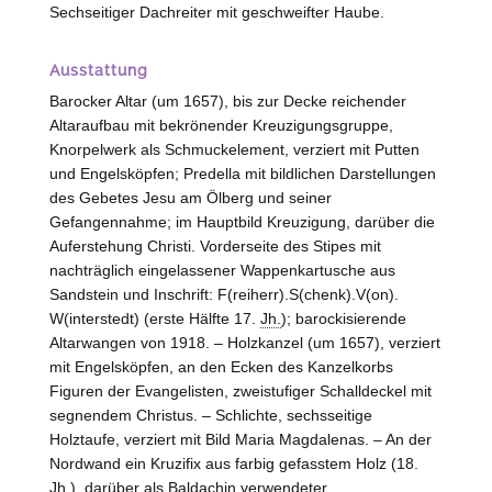
Sechseitiger Dachreiter mit geschweifter Haube.
Ausstattung
Barocker Altar (um 1657), bis zur Decke reichender
Altaraufbau mit bekrönender Kreuzigungsgruppe,
Knorpelwerk als Schmuckelement, verziert mit Putten
und Engelsköpfen; Predella mit bildlichen Darstellungen
des Gebetes Jesu am Ölberg und seiner
Gefangennahme; im Hauptbild Kreuzigung, darüber die
Auferstehung Christi. Vorderseite des Stipes mit
nachträglich eingelassener Wappenkartusche aus
Sandstein und Inschrift: F(reiherr).S(chenk).V(on).
W(interstedt) (erste Hälfte 17.
Jh.
); barockisierende
Altarwangen von 1918. – Holzkanzel (um 1657), verziert
mit Engelsköpfen, an den Ecken des Kanzelkorbs
Figuren der Evangelisten, zweistufiger Schalldeckel mit
segnendem Christus. – Schlichte, sechsseitige
Holztaufe, verziert mit Bild Maria Magdalenas. – An der
Nordwand ein Kruzifix aus farbig gefasstem Holz (18.
Jh.
), darüber als Baldachin verwendeter