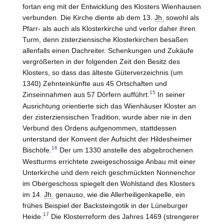
fortan eng mit der Entwicklung des Klosters
Wienhausen
verbunden. Die Kirche diente ab dem 13.
Jh.
sowohl als
Pfarr- als auch als Klosterkirche und verlor daher ihren
Turm, denn zisterziensische Klosterkirchen besaßen
allenfalls einen Dachreiter. Schenkungen und Zukäufe
vergrößerten in der folgenden Zeit den Besitz des
Klosters, so dass das älteste Güterverzeichnis (um
1340) Zehnteinkünfte aus 45 Ortschaften und
15
Zinseinnahmen aus 57 Dörfern aufführt.
In seiner
Ausrichtung orientierte sich das Wienhäuser Kloster an
der zisterziensischen Tradition, wurde aber nie in den
Verbund des Ordens aufgenommen, stattdessen
unterstand der Konvent der Aufsicht der Hildesheimer
16
Bischöfe.
Der um 1330 anstelle des abgebrochenen
Westturms errichtete zweigeschossige Anbau mit einer
Unterkirche und dem reich geschmückten Nonnenchor
im Obergeschoss spiegelt den Wohlstand des Klosters
im 14.
Jh.
genauso, wie die Allerheiligenkapelle, ein
frühes Beispiel der Backsteingotik in der Lüneburger
17
Heide.
Die Klosterreform des Jahres 1469 (strengerer