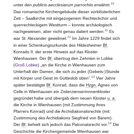
10
unter den
publicis aecclesiarum parrochiis
erwähnt.
Das romanische Kirchengebäude dieser vorklösterlichen
Zeit – Saalkirche mit eingezogenem Rechteckchor und
querrechteckigem Westturm – konnte archäologisch
11
nachgewiesen, aber nicht genau datiert werden.
Es
12
war St. Alexander gewidmet.
Im Jahre 1229 findet sich
in einer Schenkungsurkunde des Hildesheimer
Bf.
Konrads II. der erste Hinweis auf das Kloster
Wienhausen
: Der
Bf.
übertrug den Zehnten in Lobke
(
Groß Lobke
) „an die Kirche in Wienhausen zum
Unterhalt der Damen, die sich zu jeder (Gebets-)Stunde
13
mit Körper und Geist im Gotteslob üben“.
Vier Jahre
später bestätigte
Bf.
Konrad, dass die
Hzgn.
Agnes von
Celle in Wienhausen ein Zisterzienserinnnenkloster
gegründet habe und übergab dem neuen Kloster
u. a.
die Kirche in Wienhausen (mit Zustimmung ihres
Pfarrers Konrad) und die Archidiakonatsrechte (mit
Zustimmung des Archidiakons Siegfried von Barem).
14
Der
Bf.
behielt sich jedoch das Patronatsrecht vor.
Die
Geschichte die Kirchengemeinde Wienhausen war