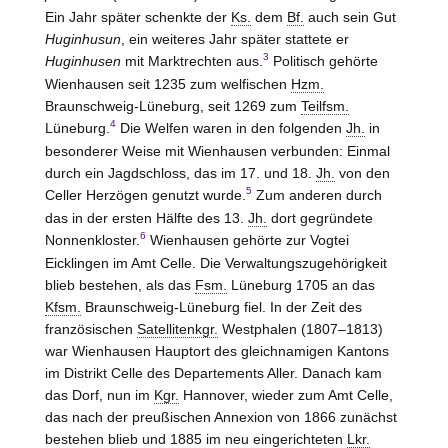
Ein Jahr später schenkte der
Ks.
dem
Bf.
auch sein Gut
Huginhusun
, ein weiteres Jahr später stattete er
3
Huginhusen
mit Marktrechten aus.
Politisch gehörte
Wienhausen seit 1235 zum welfischen
Hzm.
Braunschweig-Lüneburg, seit 1269 zum
Teilfsm.
4
Lüneburg.
Die Welfen waren in den folgenden
Jh.
in
besonderer Weise mit Wienhausen verbunden: Einmal
durch ein Jagdschloss, das im 17. und 18.
Jh.
von den
5
Celler Herzögen genutzt wurde.
Zum anderen durch
das in der ersten Hälfte des 13.
Jh.
dort gegründete
6
Nonnenkloster.
Wienhausen gehörte zur Vogtei
Eicklingen im Amt
Celle
. Die Verwaltungszugehörigkeit
blieb bestehen, als das
Fsm.
Lüneburg 1705 an das
Kfsm.
Braunschweig-Lüneburg fiel. In der Zeit des
französischen
Satellitenkgr.
Westphalen (1807–1813)
war
Wienhausen
Hauptort des gleichnamigen Kantons
im Distrikt
Celle
des Departements Aller. Danach kam
das Dorf, nun im
Kgr.
Hannover, wieder zum Amt
Celle
,
das nach der preußischen Annexion von 1866 zunächst
bestehen blieb und 1885 im neu eingerichteten
Lkr.