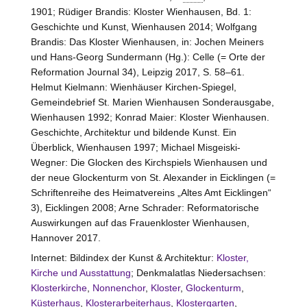
1901; Rüdiger Brandis: Kloster
Wienhausen
, Bd. 1:
Geschichte und Kunst, Wienhausen 2014; Wolfgang
Brandis: Das Kloster
Wienhausen
, in: Jochen Meiners
und Hans-Georg Sundermann (Hg.): Celle (= Orte der
Reformation Journal 34), Leipzig 2017, S. 58–61.
Helmut Kielmann: Wienhäuser Kirchen-Spiegel,
Gemeindebrief St. Marien Wienhausen Sonderausgabe,
Wienhausen 1992; Konrad Maier: Kloster
Wienhausen
.
Geschichte, Architektur und bildende Kunst. Ein
Überblick, Wienhausen 1997; Michael Misgeiski-
Wegner: Die Glocken des Kirchspiels Wienhausen und
der neue Glockenturm von St. Alexander in Eicklingen (=
Schriftenreihe des Heimatvereins „Altes Amt
Eicklingen
“
3), Eicklingen 2008; Arne Schrader: Reformatorische
Auswirkungen auf das Frauenkloster
Wienhausen
,
Hannover 2017.
Internet: Bildindex der Kunst & Architektur:
Kloster,
Kirche und Ausstattung
; Denkmalatlas Niedersachsen:
Klosterkirche
,
Nonnenchor
,
Kloster
,
Glockenturm
,
Küsterhaus
,
Klosterarbeiterhaus
,
Klostergarten
,