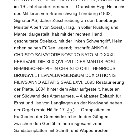
im 19. Jahrhundert erneuert. – Grabstein
Hzg.
Heinrichs
des Mittleren von Braunschweig-Lüneburg (1532,
Signatur AS, daher Zuschreibung an den Lüneburger
Meister Albert von Soest),
Hzg.
in voller Rüstung und
Mantel dargestellt, hält mit der rechten Hand
geschulterte Streitaxt, mit der linken Schwertgriff, Helm
neben seinen Füßen liegend; Inschrift: ANNO A
CHRISTO SALVATORE NOSTRO NATO M D XXXII
FEBRVARII DIE XLX QVI FVIT DIES MARTIS POST
REMINISCERE PIE IN CHRISTO OBIIT HENRICUS
BRUNSVI:ET LVNAEBVRGENSIUM DUX OTHONIS
FILIVS ANNO AETATIS SVAE LXVI, 1893 Restaurierung
der Platte, 1894 hinter dem Altar aufgestellt, heute an
der Südwand des Altarraumes. – Alabaster Epitaph für
Ernst und Ilse von
Langlingen
an der Nordwand neben
der Orgel (erste Hälfte 17.
Jh.
). – Grabplatten im
Fußboden der Gemeindekirche: In den Gängen
zwischen den Gestühlreihen insgesamt zehn
Sandsteinplatten mit Schrift- und Wappenresten.