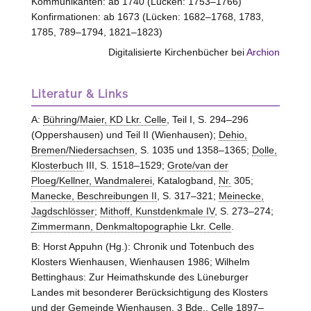
Kommunikanten: ab 1740 (Lücken: 1753–1766)
Konfirmationen: ab 1673 (Lücken: 1682–1768, 1783,
1785, 789–1794, 1821–1823)
Digitalisierte Kirchenbücher bei
Archion
Literatur & Links
A:
Bühring/Maier, KD Lkr. Celle
, Teil I, S. 294–296
(Oppershausen) und Teil II (Wienhausen);
Dehio,
Bremen/Niedersachsen
, S. 1035 und 1358–1365;
Dolle,
Klosterbuch
III, S. 1518–1529;
Grote/van der
Ploeg/Kellner, Wandmalerei
, Katalogband,
Nr.
305;
Manecke, Beschreibungen II
, S. 317–321;
Meinecke,
Jagdschlösser
;
Mithoff, Kunstdenkmale IV
, S. 273–274;
Zimmermann, Denkmaltopographie Lkr. Celle
.
B: Horst Appuhn (Hg.): Chronik und Totenbuch des
Klosters
Wienhausen
, Wienhausen 1986; Wilhelm
Bettinghaus: Zur Heimathskunde des Lüneburger
Landes mit besonderer Berücksichtigung des Klosters
und der Gemeinde Wienhausen, 3
Bde.
, Celle 1897–