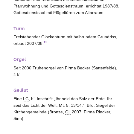
Pfarrwohnung und Gottesdienstraum, errichtet 1987/88.
Gottesdienstsaal mit Flügeltüren zum Altarraum.
Turm
Freistehender Glockenturm mit halbrundem Grundriss,
42
erbaut 2007/08.
Orgel
Seit 2000 Truhenorgel von Firma Becker (
Sattenfelde
),
4
I/–
.
Geläut
Eine
LG
, h’, Inschrift: „Ihr seid das Salz der Erde. Ihr
seid das Licht der Welt,
Mt
. 5, 13/14.“, Bild: Siegel der
Kirchengemeinde (Bronze,
Gj.
2007, Firma Rincker,
Sinn
).