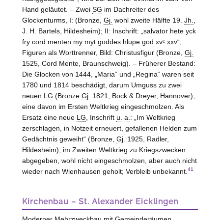
Hand geläutet. – Zwei
SG
im Dachreiter des
Glockenturms, I: (Bronze,
Gj.
wohl zweite Hälfte 19.
Jh.
,
J. H. Bartels,
Hildesheim
); II: Inschrift: „salvator hete yck
fry cord menten my myt goddes hlupe god xvᶜ xxv“,
Figuren als Worttrenner, Bild: Christusfigur (Bronze,
Gj.
1525, Cord Mente,
Braunschweig
). – Früherer Bestand:
Die Glocken von 1444, „Maria“ und „Regina“ waren seit
1780 und 1814 beschädigt, darum Umguss zu zwei
neuen
LG
(Bronze
Gj.
1821, Bock & Dreyer,
Hannover
),
eine davon im Ersten Weltkrieg eingeschmolzen. Als
Ersatz eine neue
LG
, Inschrift
u. a.
: „Im Weltkrieg
zerschlagen, in Notzeit erneuert, gefallenen Helden zum
Gedächtnis geweiht“ (Bronze,
Gj.
1925, Radler,
Hildesheim
), im Zweiten Weltkrieg zu Kriegszwecken
abgegeben, wohl nicht eingeschmolzen, aber auch nicht
41
wieder nach
Wienhausen
geholt; Verbleib unbekannt.
Kirchenbau – St. Alexander Eicklingen
Moderner Mehrzweckbau mit Gemeinderäumen,