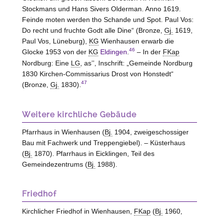
Stockmans und Hans Sivers Olderman. Anno 1619.
Feinde moten werden tho Schande und Spot. Paul Vos:
Do recht und fruchte Godt alle Dine“ (Bronze,
Gj.
1619,
Paul Vos,
Lüneburg
),
KG
Wienhausen erwarb die
46
Glocke 1953 von der
KG
Eldingen
.
– In der
FKap
Nordburg: Eine
LG
, as’’, Inschrift: „Gemeinde Nordburg
1830 Kirchen-Commissarius Drost von Honstedt“
47
(Bronze,
Gj.
1830).
Weitere kirchliche Gebäude
Pfarrhaus in Wienhausen (
Bj.
1904, zweigeschossiger
Bau mit Fachwerk und Treppengiebel). – Küsterhaus
(
Bj.
1870). Pfarrhaus in Eicklingen, Teil des
Gemeindezentrums (
Bj.
1988).
Friedhof
Kirchlicher Friedhof in Wienhausen,
FKap
(
Bj.
1960,