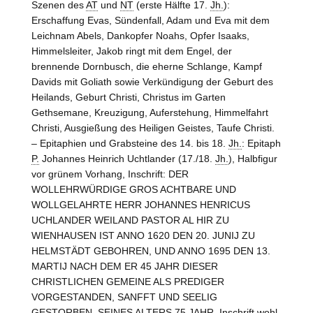
Szenen des
AT
und
NT
(erste Hälfte 17.
Jh.
):
Erschaffung Evas, Sündenfall, Adam und Eva mit dem
Leichnam Abels, Dankopfer Noahs, Opfer Isaaks,
Himmelsleiter, Jakob ringt mit dem Engel, der
brennende Dornbusch, die eherne Schlange, Kampf
Davids mit Goliath sowie Verkündigung der Geburt des
Heilands, Geburt Christi, Christus im Garten
Gethsemane, Kreuzigung, Auferstehung, Himmelfahrt
Christi, Ausgießung des Heiligen Geistes, Taufe Christi.
– Epitaphien und Grabsteine des 14. bis 18.
Jh.
: Epitaph
P.
Johannes Heinrich Uchtlander (17./18.
Jh.
), Halbfigur
vor grünem Vorhang, Inschrift: DER
WOLLEHRWÜRDIGE GROS ACHTBARE UND
WOLLGELAHRTE HERR JOHANNES HENRICUS
UCHLANDER WEILAND PASTOR AL HIR ZU
WIENHAUSEN IST ANNO 1620 DEN 20. JUNIJ ZU
HELMSTÄDT GEBOHREN, UND ANNO 1695 DEN 13.
MARTIJ NACH DEM ER 45 JAHR DIESER
CHRISTLICHEN GEMEINE ALS PREDIGER
VORGESTANDEN, SANFFT UND SEELIG
GESTORBEN, SEINES ALTERS 75 JAHR, Inschrift wohl