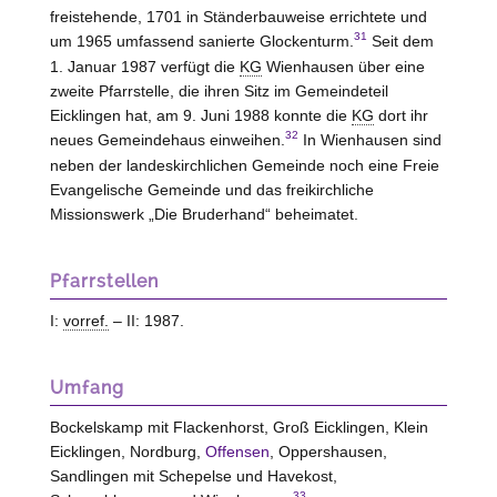
freistehende, 1701 in Ständerbauweise errichtete und
31
um 1965 umfassend sanierte Glockenturm.
Seit dem
1. Januar 1987 verfügt die
KG
Wienhausen über eine
zweite Pfarrstelle, die ihren Sitz im Gemeindeteil
Eicklingen hat, am 9. Juni 1988 konnte die
KG
dort ihr
32
neues Gemeindehaus einweihen.
In Wienhausen sind
neben der landeskirchlichen Gemeinde noch eine Freie
Evangelische Gemeinde und das freikirchliche
Missionswerk „Die Bruderhand“ beheimatet.
Pfarrstellen
I:
vorref.
– II: 1987.
Umfang
Bockelskamp mit Flackenhorst, Groß Eicklingen, Klein
Eicklingen, Nordburg,
Offensen
, Oppershausen,
Sandlingen mit Schepelse und Havekost,
33