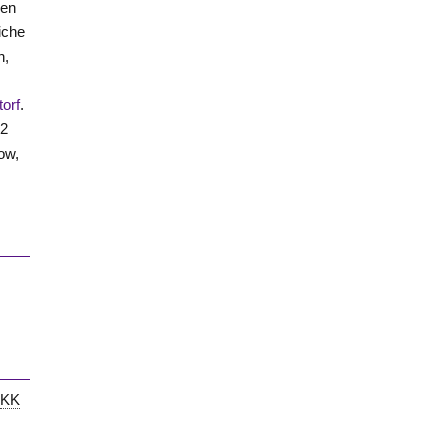
den
iche
n,
orf
.
22
ow,
6
KK