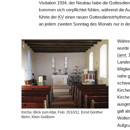
Visitation 1934, der Neubau habe die Gottesdien
kommen sich verpflichtet fühlen, während die Au
führte der
KV
einen neuen Gottesdienstrhythmus 
an jedem zweiten Sonntag des Monats nur in der
Währen
wurde
(
amt.
1
Landes
Mitgli
nahe g
schwan
Kirche
Kirche
ausges
galt a
Kirche, Blick zum Altar, Foto: 2010/11, Ernst Günther
Behn, Klein Gußborn
Wolter
Aufgru