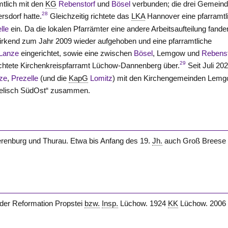
mtlich mit den
KG
Rebenstorf
und
Bösel
verbunden; die drei Gemein
28
ersdorf hatte.
Gleichzeitig richtete das
LKA
Hannover
eine pfarramtl
lle
ein. Da die lokalen Pfarrämter eine andere Arbeitsaufteilung fande
rkend zum Jahr 2009 wieder aufgehoben und eine pfarramtliche
Lanze
eingerichtet, sowie eine zwischen
Bösel
, Lemgow und
Rebenst
29
ichtete Kirchenkreispfarramt
Lüchow-Dannenberg
über.
Seit Juli 20
ze
,
Prezelle
(und die
KapG
Lomitz
) mit den Kirchengemeinden Lemg
elisch SüdOst“ zusammen.
erenburg und Thurau. Etwa bis Anfang des 19.
Jh.
auch Groß Breese
der Reformation Propstei
bzw.
Insp.
Lüchow. 1924
KK
Lüchow. 200