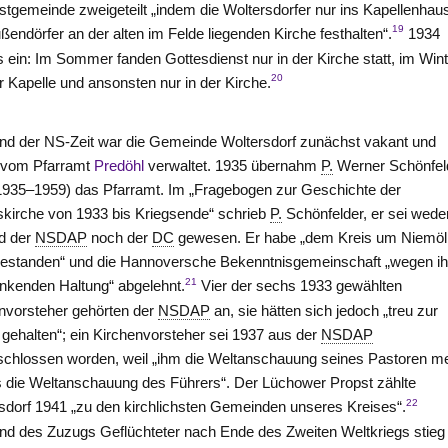
stgemeinde zweigeteilt „indem die Woltersdorfer nur ins Kapellenhau
19
ßendörfer an der alten im Felde liegenden Kirche festhalten“.
1934
ein: Im Sommer fanden Gottesdienst nur in der Kirche statt, im Wint
20
 Kapelle und ansonsten nur in der Kirche.
d der NS-Zeit war die Gemeinde Woltersdorf zunächst vakant und
 vom Pfarramt
Predöhl
verwaltet. 1935 übernahm
P.
Werner Schönfel
935–1959) das Pfarramt. Im „Fragebogen zur Geschichte der
kirche von 1933 bis Kriegsende“ schrieb
P.
Schönfelder, er sei wede
ed der
NSDAP
noch der
DC
gewesen. Er habe „dem Kreis um Niemöl
estanden“ und die Hannoversche Bekenntnisgemeinschaft „wegen ih
21
kenden Haltung“ abgelehnt.
Vier der sechs 1933 gewählten
nvorsteher gehörten der
NSDAP
an, sie hätten sich jedoch „treu zur
 gehalten“; ein Kirchenvorsteher sei 1937 aus der
NSDAP
chlossen worden, weil „ihm die Weltanschauung seines Pastoren m
ls die Weltanschauung des Führers“. Der Lüchower Propst zählte
22
sdorf 1941 „zu den kirchlichsten Gemeinden unseres Kreises“.
nd des Zuzugs Geflüchteter nach Ende des Zweiten Weltkriegs stieg 