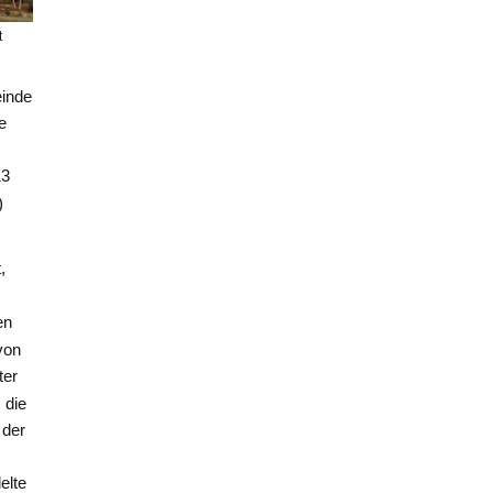
t
inde
e
13
)
,
en
von
ter
 die
 der
m
elte