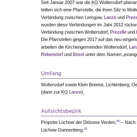
Seit Januar 2007 war die
KG
Woltersdorf pfarra
teilten sich eine Pfarrstelle, die ihren Sitz in Wolt
Verbindung zwischen Lemgow,
Lanze
und
Preze
wurden diese Verbindungen im Jahr 2012 rückwi
Verbindung zwischen Woltersdorf,
Prezelle
und
Die Pfarrstellen gingen 2017 auf das neu einger
arbeiten die Kirchengemeinden Woltersdorf,
Lan
Rebenstorf
und
Bösel
unter dem Namen „evang
Umfang
Woltersdorf sowie Klein Breese, Lichtenberg, O
(dann zur
KG
Lanze
).
Aufsichtsbezirk
30
Propstei Lüchow der Diözese Verden.
– Nach 
31
Lüchow-Dannenberg.