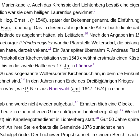
 Marienkapelle. Auch das Kirchspieldorf Lichtenberg besaß eine eig
9
lich war sie dem heiligen Laurentius gewidmet.
eb
Hzg.
Ernst I. († 1546), später der Bekenner genannt, die Einführun
m
Fsm.
Lüneburg
. Das in diesem Jahr gedruckte Artikelbuch diente dab
10
stände es abgelehnt hatten, als Leitfaden.
Nach den Angaben im 1
neburger Pfründenregister
war die Pfarrstelle Woltersdorf, die bislang
11
n hatte, derzeit vakant.
Ein Jahr später übernahm
P.
Andreas Fisc
rotokoll der Kirchenvisitation von 1543 erwähnt erstmals einen Küst
13
 bis in die zweite Hälfte des 17.
Jh.
in
Lüchow
.
26 das sogenannte Woltersdorfer Kirchenbuch an, in dem die Einkünf
14
chnet sind.
In den Jahren nach Ende des Dreißigjährigen Krieges
en wüst, wie
P.
Nikolaus
Rodewald
(
amt.
1647–1674) in einem
16
 ab und wurde nicht wieder aufgebaut.
Erhalten blieb eine Glocke,
17
heute in einem offenen Glockenträger in Lichtenberg hängt.
Weiter
18
) ein Kapellengottesdienst in Lichtenberg statt.
Gut 50 Jahre späte
rf. An ihrer
Stelle
erbaute die Gemeinde 1876 zunächst einen
Schulgebäude. Der Lüchower Propst schrieb in seinem Bericht nach