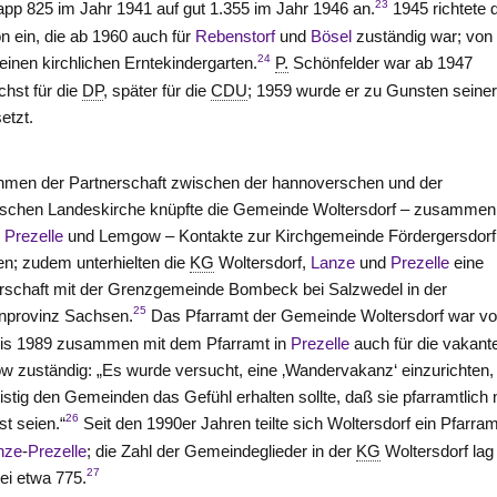
23
app 825 im Jahr 1941 auf gut 1.355 im Jahr 1946 an.
1945 richtete 
 ein, die ab 1960 auch für
Rebenstorf
und
Bösel
zuständig war; von
24
einen kirchlichen Erntekindergarten.
P.
Schönfelder war ab 1947
hst für die
DP
, später für die
CDU
; 1959 wurde er zu Gunsten seine
etzt.
men der Partnerschaft zwischen der hannoverschen und der
schen Landeskirche knüpfte die Gemeinde Woltersdorf – zusammen
,
Prezelle
und Lemgow – Kontakte zur Kirchgemeinde Fördergersdorf
n; zudem unterhielten die
KG
Woltersdorf,
Lanze
und
Prezelle
eine
rschaft mit der Grenzgemeinde Bombeck bei Salzwedel in der
25
nprovinz Sachsen.
Das Pfarramt der Gemeinde Woltersdorf war v
bis 1989 zusammen mit dem Pfarramt in
Prezelle
auch für die vakan
 zuständig: „Es wurde versucht, eine ‚Wandervakanz‘ einzurichten, 
fristig den Gemeinden das Gefühl erhalten sollte, daß sie pfarramtlich 
26
st seien.“
Seit den 1990er Jahren teilte sich Woltersdorf ein Pfarram
nze
-
Prezelle
; die Zahl der Gemeindeglieder in der
KG
Woltersdorf lag
27
ei etwa 775.