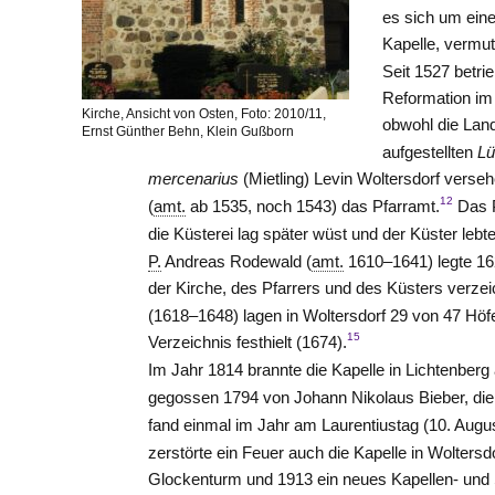
es sich um eine
Kapelle, vermut
Seit 1527 betri
Reformation i
Kirche, Ansicht von Osten, Foto: 2010/11,
obwohl die Land
Ernst Günther Behn, Klein Gußborn
aufgestellten
Lü
mercenarius
(Mietling) Levin
Woltersdorf
versehe
12
(
amt.
ab 1535, noch 1543) das Pfarramt.
Das P
die Küsterei lag später wüst und der Küster lebte
P.
Andreas Rodewald
(
amt.
1610–1641) legte 16
der Kirche, des Pfarrers und des Küsters verzei
(1618–1648) lagen in Woltersdorf 29 von 47 Höf
15
Verzeichnis festhielt (1674).
Im Jahr 1814 brannte die Kapelle in Lichtenberg
gegossen 1794 von Johann Nikolaus Bieber, die 
fand einmal im Jahr am Laurentiustag (10. August
zerstörte ein Feuer auch die Kapelle in Woltersdo
Glockenturm und 1913 ein neues Kapellen- und 