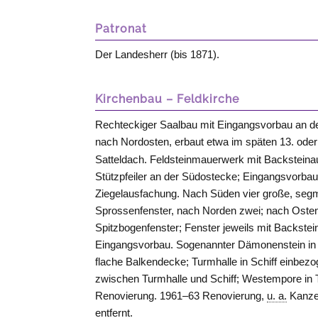
Patronat
Der Landesherr (bis 1871).
Kirchenbau – Feldkirche
Rechteckiger Saalbau mit Eingangsvorbau an de
nach Nordosten, erbaut etwa im späten 13. oder
Satteldach. Feldsteinmauerwerk mit Backstein
Stützpfeiler an der Südostecke; Eingangsvorba
Ziegelausfachung. Nach Süden vier große, seg
Sprossenfenster, nach Norden zwei; nach Oste
Spitzbogenfenster; Fenster jeweils mit Backst
Eingangsvorbau. Sogenannter Dämonenstein in 
flache Balkendecke; Turmhalle in Schiff einbezo
zwischen Turmhalle und Schiff; Westempore in 
Renovierung. 1961–63 Renovierung,
u. a.
Kanzel
entfernt.