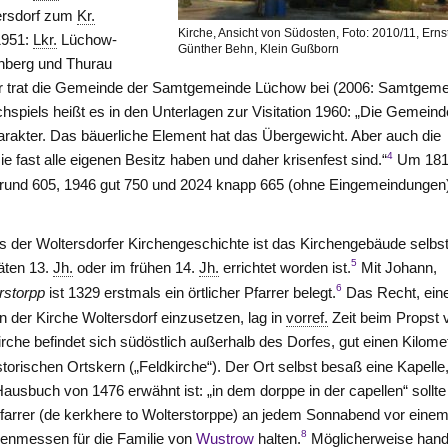
ersdorf zum
Kr.
Kirche, Ansicht von Südosten, Foto: 2010/11, Erns
1951:
Lkr.
Lüchow-
Günther Behn, Klein Gußborn
enberg und Thurau
hr trat die Gemeinde der Samtgemeinde
Lüchow
bei (2006: Samtgeme
rchspiels heißt es in den Unterlagen zur Visitation 1960: „Die Gemeind
rakter. Das bäuerliche Element hat das Übergewicht. Aber auch die
4
ie fast alle eigenen Besitz haben und daher krisenfest sind.“
Um 18
 rund 605, 1946 gut 750 und 2024 knapp 665 (ohne Eingemeindungen
s der Woltersdorfer Kirchengeschichte ist das Kirchengebäude selbst
5
äten 13.
Jh.
oder im frühen 14.
Jh.
errichtet worden ist.
Mit Johann,
6
rstorpp
ist 1329 erstmals ein örtlicher Pfarrer belegt.
Das Recht, ein
n der Kirche Woltersdorf einzusetzen, lag in
vorref.
Zeit beim Propst 
rche befindet sich südöstlich außerhalb des Dorfes, gut einen Kilome
storischen Ortskern („Feldkirche“). Der Ort selbst besaß eine Kapelle,
usbuch von 1476 erwähnt ist: „in dem dorppe in der capellen“ sollte
Pfarrer (de kerkhere to Wolterstorppe) an jedem Sonnabend vor eine
8
lenmessen für die Familie von
Wustrow
halten.
Möglicherweise hand