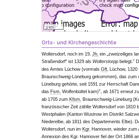
3 km
Orts- und Kirchengeschichte
Woltersdorf, noch im 19.
Jh.
ein „zweizeiliges l
2
Straßendorf“ ist 1329 als
Wolterstorpp
belegt.
D
des Amtes
Lüchow
(vormals
Gft.
Lüchow
, 1320
Braunschweig-Lüneburg
gekommen), das zum 
Lüneburg
gehörte, seit 1591 zur Herrschaft
Dan
3
das
Fsm.
Wolfenbüttel
kam)
, ab 1671 erneut 
ab 1705 zum
Kfsm.
Braunschweig-Lüneburg
(Ku
französischer Zeit zählte Woltersdorf von 1810
Westphalen (Kanton
Wustrow im Distrikt Salzw
Niederelbe, ab 1811 des Departements Elbe). D
Woltersdorf, nun im
Kgr.
Hannover
, wieder zum
Annexion des
Kgr.
Hannover
fiel der Ort 1866 