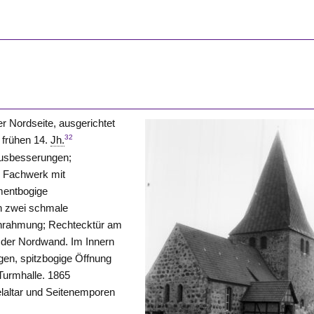
r Nordseite, ausgerichtet
32
 frühen 14.
Jh.
ausbesserungen;
u Fachwerk mit
mentbogige
n zwei schmale
einrahmung; Rechtecktür am
der Nordwand. Im Innern
gen, spitzbogige Öffnung
Turmhalle. 1865
altar und Seitenemporen