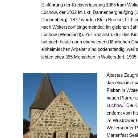
Einführung der Kreisverfassung 1885 kam Wolt
Lüchow
, der 1932 im
Lkr.
Dannenberg
aufging (
Dannenberg
). 1972 wurden Klein Breese, Licht
nach Woltersdorf eingemeindet; im gleichen Ja
Lüchow (Wendland)
). Zur Sozialstruktur des Ki
hat auch heute noch überwiegend ländlichen Cha
einheimischen Arbeiter sind bodenständig, weil s
lebten etwa 395 Menschen in Woltersdorf, 1905
Ältestes Zeugni
das etwa im sp
Pleban in
Wolte
neuen Pfarrer a
7
Lüchow
.
Die Ki
entfernt vom hi
im Wustrower Ha
Woltersdorfer 
Marienfest See