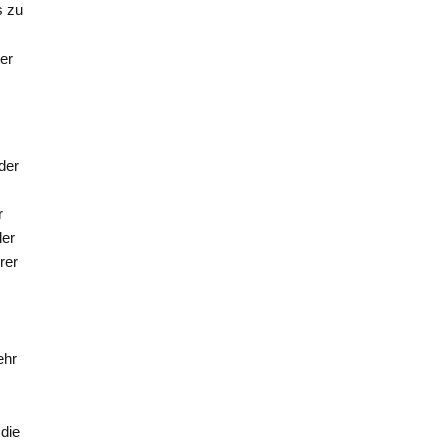
s zu
er
der
r
ler
rer
ehr
die