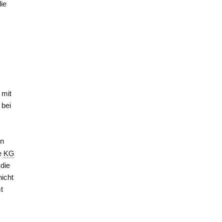
die
r
 mit
 bei
on
te
KG
die
nicht
t