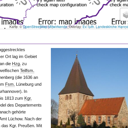
Karte: ©
OpenStreetMap Mitwirkende
, Overlay:
Ev.-luth. Landeskirche Hann
anggestrecktes
er Ort lag im Gebiet
 an die
Hzg.
zu
welfischen
Teilfsm.
nenberg
(die 1636 an
zum
Fsm.
Lüneburg
und
rhannover). In
 bis 1813 zum
Kgr.
edel
des Departements
anach gehörte
 Amt
Lüchow
. Nach der
an das
Kgr.
Preußen. Mit