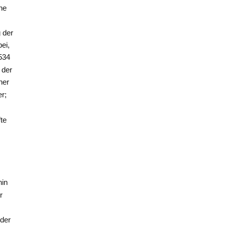
ene
g der
ei,
534
 der
her
er;
te
hin
r
 der