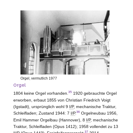
Orgel, vermutlich 1977
Orgel
35
1804 keine Orgel vorhanden.
1920 gebrauchte Orgel
erworben, erbaut 1855 von Christian Friedrich Voigt
(Igstadt), ursprünglich wohl 9
I/P
, mechanische Traktur,
36
Schleifladen; Zustand 1944: 7
I/P
.
Orgelneubau 1956,
Emil Hammer Orgelbau (
Hannover
), 8
I/P
, mechanische
Traktur, Schleifladen (Opus 1412); 1958 vollendet zu 13
37