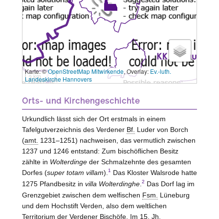
Karte: ©
OpenStreetMap Mitwirkende
, Overlay:
Ev.-luth.
3 km
Landeskirche Hannovers
Orts- und Kirchengeschichte
Urkundlich lässt sich der Ort erstmals in einem
Tafelgutverzeichnis des Verdener
Bf.
Luder von Borch
(
amt.
1231–1251) nachweisen, das vermutlich zwischen
1237 und 1246 entstand: Zum bischöflichen Besitz
zählte in
Wolterdinge
der Schmalzehnte des gesamten
1
Dorfes (
super totam villam
).
Das Kloster
Walsrode
hatte
2
1275 Pfandbesitz in
villa Wolterdinghe
.
Das Dorf lag im
Grenzgebiet zwischen dem welfischen
Fsm.
Lüneburg
und dem Hochstift
Verden
, also dem weltlichen
Territorium der Verdener Bischöfe. Im 15.
Jh.