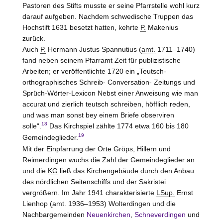
Pastoren des Stifts musste er seine Pfarrstelle wohl kurz
darauf aufgeben. Nachdem schwedische Truppen das
Hochstift 1631 besetzt hatten, kehrte
P.
Makenius
zurück.
Auch
P.
Hermann Justus Spannutius (
amt.
1711–1740)
fand neben seinem Pfarramt Zeit für publizistische
Arbeiten; er veröffentlichte 1720 ein „Teutsch-
orthographisches Schreib- Conversation- Zeitungs und
Sprüch-Wörter-Lexicon Nebst einer Anweisung wie man
accurat und zierlich teutsch schreiben, höfflich reden,
und was man sonst bey einem Briefe observiren
18
solle“.
Das Kirchspiel zählte 1774 etwa 160 bis 180
19
Gemeindeglieder.
Mit der Einpfarrung der Orte Gröps, Hillern und
Reimerdingen wuchs die Zahl der Gemeindeglieder an
und die
KG
ließ das Kirchengebäude durch den Anbau
des nördlichen Seitenschiffs und der Sakristei
vergrößern. Im Jahr 1941 charakterisierte
LSup.
Ernst
Lienhop (
amt.
1936–1953) Wolterdingen und die
Nachbargemeinden
Neuenkirchen
,
Schneverdingen
und