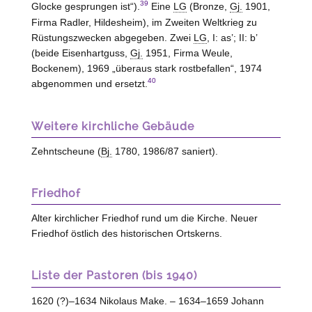
39
Glocke gesprungen ist“).
Eine
LG
(Bronze,
Gj.
1901,
Firma Radler,
Hildesheim
), im Zweiten Weltkrieg zu
Rüstungszwecken abgegeben. Zwei
LG
, I: as’; II: b’
(beide Eisenhartguss,
Gj.
1951, Firma Weule,
Bockenem
), 1969 „überaus stark rostbefallen“, 1974
40
abgenommen und ersetzt.
Weitere kirchliche Gebäude
Zehntscheune (
Bj.
1780, 1986/87 saniert).
Friedhof
Alter kirchlicher Friedhof rund um die Kirche. Neuer
Friedhof östlich des historischen Ortskerns.
Liste der Pastoren (bis 1940)
1620 (?)–1634 Nikolaus Make. – 1634–1659 Johann