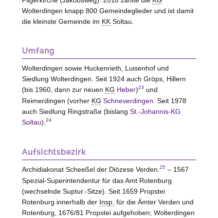
Wolterdingen knapp 800 Gemeindeglieder und ist damit
die kleinste Gemeinde im
KK
Soltau
.
Umfang
Wolterdingen sowie Huckenrieth, Luisenhof und
Siedlung Wolterdingen. Seit 1924 auch Gröps, Hillern
23
(bis 1960, dann zur neuen
KG
Heber
)
und
Reimerdingen (vorher
KG
Schneverdingen
. Seit 1978
auch Siedlung Ringstraße (bislang
St.-Johannis-KG
24
Soltau
).
Aufsichtsbezirk
25
Archidiakonat Scheeßel der Diözese Verden.
– 1567
Spezial-Superintendentur für das Amt Rotenburg
(wechselnde Suptur.-Sitze). Seit 1659 Propstei
Rotenburg innerhalb der
Insp.
für die Ämter Verden und
Rotenburg, 1676/81 Propstei aufgehoben; Wolterdingen