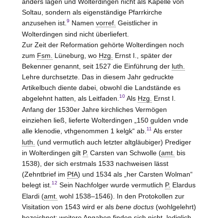
anders lagen und Wolterdingen nicht als Kapelle von
Soltau, sondern als eigenständige Pfarrkirche
9
anzusehen ist.
Namen
vorref.
Geistlicher in
Wolterdingen sind nicht überliefert.
Zur Zeit der Reformation gehörte Wolterdingen noch
zum
Fsm.
Lüneburg, wo
Hzg.
Ernst I., später der
Bekenner genannt, seit 1527 die Einführung der
luth.
Lehre durchsetzte. Das in diesem Jahr gedruckte
Artikelbuch diente dabei, obwohl die Landstände es
10
abgelehnt hatten, als Leitfaden.
Als
Hzg.
Ernst I.
Anfang der 1530er Jahre kirchliches Vermögen
einziehen ließ, lieferte Wolterdingen „150 gulden vnde
11
alle klenodie, vthgenommen 1 kelgk“ ab.
Als erster
luth.
(und vermutlich auch letzter altgläubiger) Prediger
in Wolterdingen gilt
P.
Carsten van Schwolle (
amt.
bis
1538), der sich erstmals 1533 nachweisen lässt
(Zehntbrief im
PfA
) und 1534 als „her Carsten Wolman“
12
belegt ist.
Sein Nachfolger wurde vermutlich
P.
Elardus
Elardi (
amt.
wohl 1538–1546). In den Protokollen zur
Visitation von 1543 wird er als
bene doctus
(wohlgelehrt)
bezeichnet; weitere Angaben finden sich nicht, lediglich