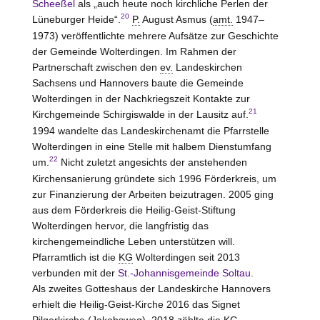
Scheeßel
als „auch heute noch kirchliche Perlen der
20
Lüneburger Heide“.
P.
August Asmus (
amt.
1947–
1973) veröffentlichte mehrere Aufsätze zur Geschichte
der Gemeinde Wolterdingen. Im Rahmen der
Partnerschaft zwischen den
ev.
Landeskirchen
Sachsens und Hannovers baute die Gemeinde
Wolterdingen in der Nachkriegszeit Kontakte zur
21
Kirchgemeinde Schirgiswalde in der Lausitz auf.
1994 wandelte das Landeskirchenamt die Pfarrstelle
Wolterdingen in eine
Stelle
mit halbem Dienstumfang
22
um.
Nicht zuletzt angesichts der anstehenden
Kirchensanierung gründete sich 1996 Förderkreis, um
zur Finanzierung der Arbeiten beizutragen. 2005 ging
aus dem Förderkreis die Heilig-Geist-Stiftung
Wolterdingen hervor, die langfristig das
kirchengemeindliche Leben unterstützen will.
Pfarramtlich ist die
KG
Wolterdingen seit 2013
verbunden mit der
St.-Johannisgemeinde Soltau
.
Als zweites Gotteshaus der Landeskirche Hannovers
erhielt die Heilig-Geist-Kirche 2016 das Signet
Pilgerkirche (Jakobsweg). 2018 zählte die
KG