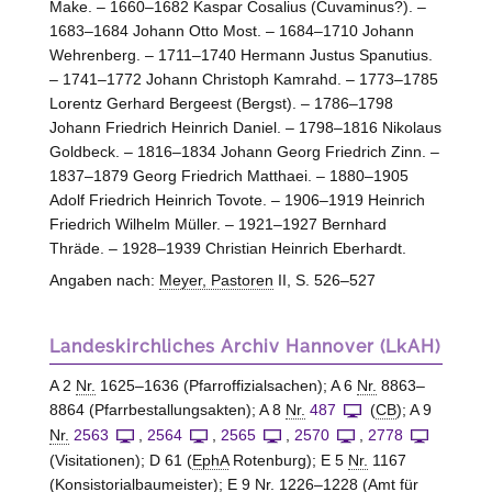
Make. – 1660–1682 Kaspar Cosalius (Cuvaminus?). –
1683–1684 Johann Otto Most. – 1684–1710 Johann
Wehrenberg. – 1711–1740 Hermann Justus Spanutius.
– 1741–1772 Johann Christoph Kamrahd. – 1773–1785
Lorentz Gerhard Bergeest (Bergst). – 1786–1798
Johann Friedrich Heinrich Daniel. – 1798–1816 Nikolaus
Goldbeck. – 1816–1834 Johann Georg Friedrich Zinn. –
1837–1879 Georg Friedrich Matthaei. – 1880–1905
Adolf Friedrich Heinrich Tovote. – 1906–1919 Heinrich
Friedrich Wilhelm Müller. – 1921–1927 Bernhard
Thräde. – 1928–1939 Christian Heinrich Eberhardt.
Angaben nach:
Meyer, Pastoren
II, S. 526–527
Landeskirchliches Archiv Hannover (LkAH)
A 2
Nr.
1625–1636 (Pfarroffizialsachen); A 6
Nr.
8863–
8864 (Pfarrbestallungsakten); A 8
Nr.
487
(
CB
); A 9
Nr.
2563
,
2564
,
2565
,
2570
,
2778
(Visitationen); D 61 (
EphA
Rotenburg); E 5
Nr.
1167
(Konsistorialbaumeister); E 9
Nr.
1226–1228 (Amt für