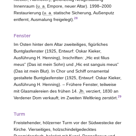
Innenraum (
u. a.
Empore, neuer Altar). 1998–2000
Restaurierung (
u. a.
statische Sicherung, Außenputz
28
entfernt, Ausmalung freigelegt).
Fenster
Im Osten hinter dem Altar zweiteiliges, figürliches
Buntglasfenster (1925, Entwurf: Oskar Kieker,
Ausführung H. Henning), Inschriften: „Hic est filius
meus“ (Das ist mein Sohn) und „Hic est sanguis meus“
(Das ist mein Blut). In Chor und Schiff ornamental
gestaltete Buntglasfenster (1925, Entwurf: Oskar Kieker,
Ausführung H. Henning). – Frühere Fenster, teilweise
mit Glasmalereien des frühen 14.
Jh.
verziert, 1830 an
29
Verdener Dom verkauft; im Zweiten Weltkrieg zerstört.
Turm
Freistehender, hölzerner Turm vor der Südwestecke der
Kirche. Vierseitiges, holzschindelgedecktes
Pyramidendach, bekrönt mit Kugel, Doppelkreuz und