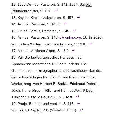
1533: Asmus, Pastoren, S. 141; 1534:
Salfeld,
Pfründenregister
, S. 101.
Kayser, Kirchenvisitationen
, S. 457.
Asmus, Pastoren, S. 143 f.
Zit. bei Asmus, Pastoren, S. 145.
Asmus, Pastoren, S. 146;
civ-online.org
, 18.12.2020;
vgl. zudem Wolterdinger Geschichten, S. 13 ff.
Asmus, Verdener Akten
, S. 46 f.
Vgl. Bio-bibliographisches Handbuch zur
Sprachwissenschaft des 18. Jahrhunderts. Die
Grammatiker, Lexikographen und Sprachtheoretiker des
deutschsprachigen Raums mit Beschreibungen ihrer
Werke, hrsg. von Herbert E. Brekle, Edeltraud Dobnig-
Jülch, Hans Jürgen Höller und Helmut Weiß 8
Bde.
,
Tübingen 1992–2005, Bd. 8, S. 102 ff.
Pratje, Bremen und Verden
, S. 115.
LkAH
, L 5g,
Nr.
284 (Visitation 1941).