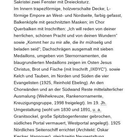
Sakristei zwei Fenster mit Dreiecksturz.
Im Innern trapezförmige, holzverschalte Decke; L-
förmige Empore an West- und Nordseite, farbig gefasst,
Balkenköpfe mit geschnitzten Masken; im Chor
Querbalken mit Inschriften: „Ich will reden von deiner
herrlichen, schönen Pracht und von deinen Wundern“
sowie „Kommt her zu mir alle, die ihr mühselig und
beladen seid“; Dachschrägen ausgemalt mit sieben
Medaillons, umgeben von Sternornamenten, die
blaugrundierten Medaillons zeigen im Osten Jesus
Christus, Brot und Fische (mit Inschrift „ΙΧΘΥϹ“). sowie
Kelch und Tauben, im Norden und Süden die vier
Evangelisten (1925, Reinhold Ebeling). An den
Chorwänden und an der Südwand Reste mittelalterlicher
Ausmalung (Weihekreuze, Rankenornamente,
Kreuzigungsgruppe, 1998 freigelegt). Im 19.
Jh.
Umgestaltung (wohl um 1830 und 1891,
u. a.
Granitsockel, große Spitzbogenfenster gebrochen,
südliches Portal vermauert, Westportal angelegt). 1925
Nördliches Seitenschiff errichtet (Architekt: Oskar
Kiecker, Hannover), gleichzeitig Neugestaltung