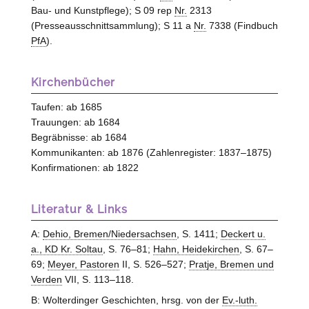
Bau- und Kunstpflege); S 09 rep
Nr.
2313
(Presseausschnittsammlung); S 11 a
Nr.
7338 (Findbuch
PfA
).
Kirchenbücher
Taufen: ab 1685
Trauungen: ab 1684
Begräbnisse: ab 1684
Kommunikanten: ab 1876 (Zahlenregister: 1837–1875)
Konfirmationen: ab 1822
Literatur & Links
A:
Dehio, Bremen/Niedersachsen
, S. 1411;
Deckert u.
a., KD Kr. Soltau
, S. 76–81;
Hahn, Heidekirchen
, S. 67–
69;
Meyer, Pastoren
II, S. 526–527;
Pratje, Bremen und
Verden
VII, S. 113–118.
B: Wolterdinger Geschichten, hrsg. von der
Ev.-luth.