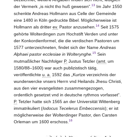
13
der Vermerk „is nicht tho huß gewesen“.
Im Jahr 1550
schenkte Andreas Hollmann aus Celle der Gemeinde
eine 1480 in Köln gedruckte Bibel. Möglicherweise ist
14
Hollmann als dritter
ev.
Pastor anzusehen.
Seit 1575
gehörte Wolterdingen zum Hochstift
Verden
und unter
der Konkordienformel, die die verdischen Pastoren um
1577 unterzeichneten, findet sich der Name
Andreas
15
Alphaei pastor ecclesiae in Wolterynghe.
Sein
mutmaßlicher Nachfolger
P.
Justus Tetzler (
amt.
um
1580/88–1600) war auch publizistisch tätig,
veröffentlichte
u. a.
1592 das „Kurtze verzeichnis der
wunderwercke vnsers Herrn vnd Heilands Jhesu Christi,
aus den vier evangelisten zusammengezogen,
ordentlich gesetzet vnd in deutsche rythmos vorfasset“.
P.
Tetzler hatte sich 1565 an der Universität Wittenberg
immatrikuliert (
Iodocus Tecelerus Embeccensis
); er ist
möglicherweise der Wolterdinger Pastor, den Carsten
16
Orleman um 1600 erschoss.