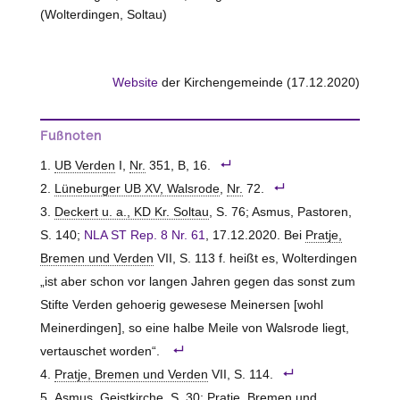
(Wolterdingen, Soltau)
Website
der Kirchengemeinde (17.12.2020)
Fußnoten
UB Verden
I,
Nr.
351, B, 16.
Lüneburger UB XV, Walsrode
,
Nr.
72.
Deckert u. a., KD Kr. Soltau
, S. 76; Asmus, Pastoren,
S. 140;
NLA ST Rep. 8 Nr. 61
, 17.12.2020. Bei
Pratje,
Bremen und Verden
VII, S. 113 f. heißt es, Wolterdingen
„ist aber schon vor langen Jahren gegen das sonst zum
Stifte Verden gehoerig gewesese Meinersen [wohl
Meinerdingen], so eine halbe Meile von Walsrode liegt,
vertauschet worden“.
Pratje, Bremen und Verden
VII, S. 114.
Asmus, Geistkirche, S. 30;
Pratje, Bremen und