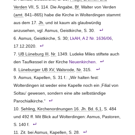
Verden
VII, S. 114. Die Angabe,
Bf.
Walter von Verden
(
amt.
841–865) habe die Kirche in Wolterdingen stammt
aus dem 17.
Jh.
und ist kaum als glaubwürdig
anzusehen, vgl. Asmus, Geistkirche, S. 30.
Asmus, Geistkirche, S. 30;
LkAH, A 2 Nr. 1636/06
,
17.12.2020.
UB Lüneburg III
,
Nr.
1349. Ludeke Miles stiftete auch
den Taufkessel in der Kirche
Neuenkirchen
.
Lüneburger UB XV, Walsrode
,
Nr.
315.
Asmus, Kapellen, S. 31 f.: „Wir halten fest:
Wolterdingen ist weder eine Kapelle noch ein ‚Filial von
Soltau‘ gewesen, sondern eine alte selbständige
Parochialkirche.“
Sehling, Kirchenordnungen 16. Jh. Bd. 6,1
, S. 484
und 492 ff. Mit Blick auf Wolterdingen: Asmus, Pastoren,
S. 140 f.
Zit. bei Asmus, Kapellen, S. 28.