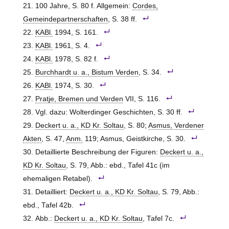
100 Jahre, S. 80 f. Allgemein:
Cordes,
Gemeindepartnerschaften
, S. 38 ff.
KABl.
1994, S. 161.
KABl.
1961, S. 4.
KABl.
1978, S. 82 f.
Burchhardt u. a., Bistum Verden
, S. 34.
KABl.
1974, S. 30.
Pratje, Bremen und Verden
VII, S. 116.
Vgl. dazu: Wolterdinger Geschichten, S. 30 ff.
Deckert u. a., KD Kr. Soltau
, S. 80;
Asmus, Verdener
Akten
, S. 47,
Anm.
119; Asmus, Geistkirche, S. 30.
Detaillierte Beschreibung der Figuren:
Deckert u. a.,
KD Kr. Soltau
, S. 79, Abb.: ebd., Tafel 41c (im
ehemaligen Retabel).
Detailliert:
Deckert u. a., KD Kr. Soltau
, S. 79, Abb.:
ebd., Tafel 42b.
Abb.:
Deckert u. a., KD Kr. Soltau
, Tafel 7c.