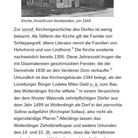
Kirche, Ansicht von Nordwesten, um 1949
Zur
vorref.
Kirchengeschichte des Dorfes ist wenig
bekannt. Als Stifterin der Kirche gilt die Familie von
Schleppegrell; ältere Literatur nennt die Familien von
5
Hohnhorst und von Lindhorst
.
Die Kirche existierte
nachweislich bereits 1306: Diese Jahreszahl trugen die
mit Glasmalereien geschmückten Fenster, die die
6
Gemeinde 1830 an den Verdener Dom verkaufte.
Urkundlich ist das Kirchengebäude 1394 belegt, als der
Lüneburger Bürger Ludeke Miles Geld
u. a.
zum Bau
7
des Wolterdinger Kirche stiftete.
In einem Verzeichnis
der dem Kloster
Walsrode
zehntpflichtigen Dörfer aus
dem Jahr 1489 ist
Wolterdingh
als Dorf in der
parrochia
Soltow
aufgeführt (Kirchspiel Soltau), also nicht als
8
eigenständige Pfarrei.
Allerdings lassen das
Wolterdinger Zehntbriefkopiar und weitere Urkunden
des 14. und 15.
Jh.
vermuten, dass die Verhältnisse