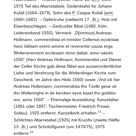
1975 Teil des Altarretabels. Gedenktafel für Johann
Kufall (1664–1679), Sohn des
P.
Caspar Kufall (
amt.
1660–1682). – Opfertruhe (vielleicht 17.
Jh.
), Holz mit
Eisenbeschlägen. – Gedruckte Bibel (1480, Köln;
Ledereinband 1550), Vermerk: „D[ominus] Andreas
Hollmann, commendista et minister Cellensis ecclesiae
hanc bibliam eximii amoris et reverentie causa erga
Wolteranensem ecclesiam dono dabat, anno salutis
1550“ (Herr Andreas Hollmann, Kommendist und Diener
der Celler Kirche gab diese Bibel aus ausserordentlicher
Liebe und Verehrung für die Wolterdinger Kirche zum
Geschenk, im Jahre des Heils 1550) sowie „Vnd ick her
Andreas Hollemann, commendista tho Tzelle geue ok
tho Wolteringhe in de kercken eyne kasel tho goddes
ere, anno 1550“. – Ehemalige Ausstattung: Kanzelaltar
(1891 oder 1897, Tischlermeister Friedrich Prüser,
33
Soltau), 1925 entfernt, Kanzelkorb erhalten.
–
Schlichtes Altarretabel (1925) mit Kruzifix (zweite Hälfte
13.
Jh.
) und Schnitzfiguren (um 1470/75), 1975
34
entfernt.