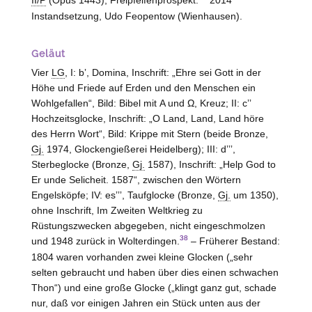
II/P
(Opus 1443), Freipfeifenprospekt.
2014
Instandsetzung, Udo Feopentow (
Wienhausen
).
Geläut
Vier
LG
, I: bʼ, Domina, Inschrift: „Ehre sei Gott in der
Höhe und Friede auf Erden und den Menschen ein
Wohlgefallen“, Bild: Bibel mit Α und Ω, Kreuz; II: cʼʼ
Hochzeitsglocke, Inschrift: „O Land, Land, Land höre
des Herrn Wort“, Bild: Krippe mit Stern (beide Bronze,
Gj.
1974, Glockengießerei Heidelberg); III: dʼʼʼ,
Sterbeglocke (Bronze,
Gj.
1587), Inschrift: „Help God to
Er unde Selicheit. 1587“, zwischen den Wörtern
Engelsköpfe; IV: esʼʼʼ, Taufglocke (Bronze,
Gj.
um 1350),
ohne Inschrift, Im Zweiten Weltkrieg zu
Rüstungszwecken abgegeben, nicht eingeschmolzen
38
und 1948 zurück in Wolterdingen.
– Früherer Bestand:
1804 waren vorhanden zwei kleine Glocken („sehr
selten gebraucht und haben über dies einen schwachen
Thon“) und eine große Glocke („klingt ganz gut, schade
nur, daß vor einigen Jahren ein Stück unten aus der