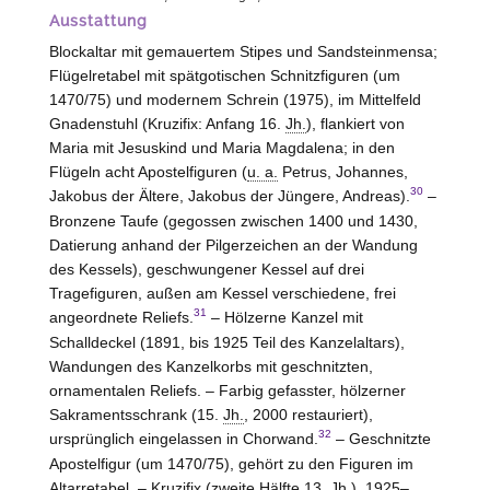
Ausstattung
Blockaltar mit gemauertem Stipes und Sandsteinmensa;
Flügelretabel mit spätgotischen Schnitzfiguren (um
1470/75) und modernem Schrein (1975), im Mittelfeld
Gnadenstuhl (Kruzifix: Anfang 16.
Jh.
), flankiert von
Maria mit Jesuskind und Maria Magdalena; in den
Flügeln acht Apostelfiguren (
u. a.
Petrus, Johannes,
30
Jakobus der Ältere, Jakobus der Jüngere, Andreas).
–
Bronzene Taufe (gegossen zwischen 1400 und 1430,
Datierung anhand der Pilgerzeichen an der Wandung
des Kessels), geschwungener Kessel auf drei
Tragefiguren, außen am Kessel verschiedene, frei
31
angeordnete Reliefs.
– Hölzerne Kanzel mit
Schalldeckel (1891, bis 1925 Teil des Kanzelaltars),
Wandungen des Kanzelkorbs mit geschnitzten,
ornamentalen Reliefs. – Farbig gefasster, hölzerner
Sakramentsschrank (15.
Jh.
, 2000 restauriert),
32
ursprünglich eingelassen in Chorwand.
– Geschnitzte
Apostelfigur (um 1470/75), gehört zu den Figuren im
Altarretabel. – Kruzifix (zweite Hälfte 13.
Jh.
), 1925–