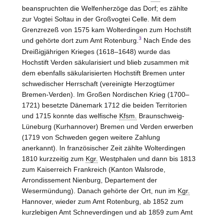
beanspruchten die Welfenherzöge das Dorf; es zählte
zur Vogtei Soltau in der Großvogtei
Celle
. Mit dem
Grenzrezeß von 1575 kam Wolterdingen zum Hochstift
3
und gehörte dort zum Amt
Rotenburg
.
Nach Ende des
Dreißigjährigen Krieges (1618–1648) wurde das
Hochstift
Verden
säkularisiert und blieb zusammen mit
dem ebenfalls säkularisierten Hochstift
Bremen
unter
schwedischer Herrschaft (vereinigte Herzogtümer
Bremen-Verden
). Im Großen Nordischen Krieg (1700–
1721) besetzte Dänemark 1712 die beiden Territorien
und 1715 konnte das welfische
Kfsm.
Braunschweig-
Lüneburg
(Kurhannover) Bremen und Verden erwerben
(1719 von Schweden gegen weitere Zahlung
anerkannt). In französischer Zeit zählte Wolterdingen
1810 kurzzeitig zum
Kgr.
Westphalen und dann bis 1813
zum Kaiserreich Frankreich (Kanton
Walsrode,
Arrondissement Nienburg, Departement der
Wesermündung
). Danach gehörte der Ort, nun im
Kgr.
Hannover
, wieder zum Amt
Rotenburg
, ab 1852 zum
kurzlebigen Amt
Schneverdingen
und ab 1859 zum Amt