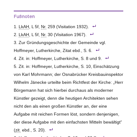
Fußnoten
LkAH
, L 5f,
Nr.
259 (Visitation 1932).
LkAH
, L 5f,
Nr.
30 (Visitation 1967).
Zur Gründungsgeschichte der Gemeinde vgl.
Hoffmeyer, Lutherkirche, Zitat ebd., S. 6.
Zit. in: Hoffmeyer, Lutherkirche, S. 8 und 9.
Zit. in: Hoffmeyer, Lutherkirche, S. 10, Einschätzung
von Karl Mohrmann; der Osnabrücker Kreisbauinspektor
Wilhelm Jänecke urteilte beim Richtfest der Kirche: „Herr
Börgemann hat sich hierbei durchaus als moderner
Künstler gezeigt, denn die heutigen Architekten sehen
nicht den als einen großen Künstler an, der eine
Aufgabe mit reichen Formen löst, sondern denjenigen,
der diese Aufgabe mit den einfachsten Mitteln bewältigt“
(
zit.
ebd., S. 20).