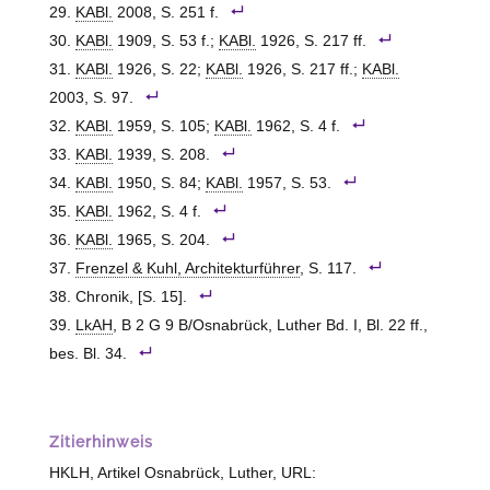
KABl.
2008, S. 251 f.
KABl.
1909, S. 53 f.;
KABl.
1926, S. 217 ff.
KABl.
1926, S. 22;
KABl.
1926, S. 217 ff.;
KABl.
2003, S. 97.
KABl.
1959, S. 105;
KABl.
1962, S. 4 f.
KABl.
1939, S. 208.
KABl.
1950, S. 84;
KABl.
1957, S. 53.
KABl.
1962, S. 4 f.
KABl.
1965, S. 204.
Frenzel & Kuhl, Architekturführer
, S. 117.
Chronik, [S. 15].
LkAH
, B 2 G 9 B/Osnabrück, Luther Bd. I, Bl. 22 ff.,
bes. Bl. 34.
Zitierhinweis
HKLH, Artikel Osnabrück, Luther, URL: