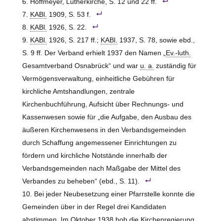
Hoffmeyer, Lutherkirche, S. 12 und 22 ff.
KABl.
1909, S. 53 f.
KABl.
1926, S. 22.
KABl.
1926, S. 217 ff.;
KABl.
1937, S. 78, sowie ebd.,
S. 9 ff. Der Verband erhielt 1937 den Namen „
Ev.-luth.
Gesamtverband Osnabrück“ und war
u. a.
zuständig für
Vermögensverwaltung, einheitliche Gebühren für
kirchliche Amtshandlungen, zentrale
Kirchenbuchführung, Aufsicht über Rechnungs- und
Kassenwesen sowie für „die Aufgabe, den Ausbau des
äußeren Kirchenwesens in den Verbandsgemeinden
durch Schaffung angemessener Einrichtungen zu
fördern und kirchliche Notstände innerhalb der
Verbandsgemeinden nach Maßgabe der Mittel des
Verbandes zu beheben“ (ebd., S. 11).
Bei jeder Neubesetzung einer Pfarrstelle konnte die
Gemeinden über in der Regel drei Kandidaten
abstimmen. Im Oktober 1938 hob die Kirchenregierung