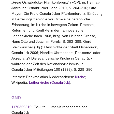
„Freie Osnabrücker Pfarrkonferenz“ (FOP), in: Heimat-
Jahrbuch Osnabrücker Land 2019, S. 204–210; Otto
Meyer: Die Freie Osnabrücker Pfarrkonferenz: Einübung
in Befreiungstheologie vor Ort – eine persönliche
Erinnerung, in: Kirche in bewegten Zeiten. Proteste,
Reformen und Konflikte in der hannoverschen
Landeskirche nach 1968, hrsg. von Heinrich Grosse,
Hans Otte und Joachim Perels, S. 383–399; Gerd
Steinwascher (Hg.): Geschichte der Stadt Osnabrück,
Osnabrück 2006; Henrike Uhrmacher: „Resistenz“ oder
Akzeptanz? Die evangelische Kirche in Osnabrück
während der Zeit des Nationalsozialismus, in:
Osnabrücker Mitteilungen 100 (1995), S. 229–250.
Internet: Denkmalatlas Niedersachsen:
Kirche
;
Wikipedia:
Lutherkirche (Osnabrück)
.
GND
1170369510
,
Ev.-luth.
Luther-Kirchengemeinde
Osnabrück