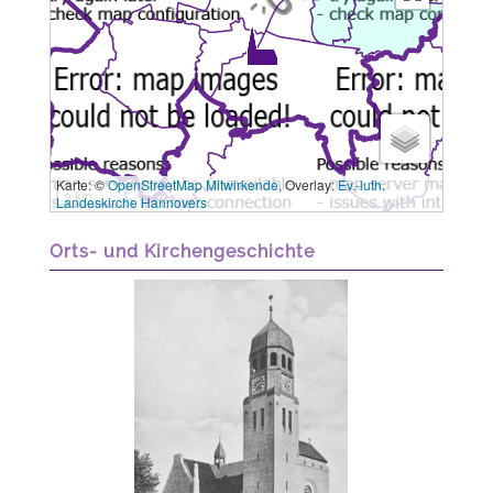
Karte: ©
OpenStreetMap Mitwirkende
, Overlay:
Ev.-luth.
3 km
Landeskirche Hannovers
Orts- und Kirchengeschichte