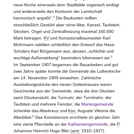
neue Kirche einerseits dem Stadtbilde organisch einfügt
und andererseits den Konturen der Landschaft
4
harmonisch anpaßt“.
Die Baukosten sollten
einschließlich Gestühl aber ohne Altar, Kanzel, Taufstein,
Glocken, Orgel und Zentralheizung maximal 160.000
Mark betragen.
KV
und Konsistorialbaumeister Karl
Mohrmann wählten schließlich den Entwurf des Hase-
Schülers Karl Börgemann aus, dessen „schlichte und
5
wuchtige Außenwirkung“ besonders lobenswert sei.
Im September 1907 begannen die Bauarbeiten und gut
zwei Jahre später konnte die Gemeinde die Lutherkirche
am 14. November 1909 einweihen. Zahlreiche
Ausstattungsstücke des neuen Gotteshauses waren
Geschenke aus der Gemeinde, etwa die drei Glocken
samt Glockenstuhl, die Turmuhr, der Turmhahn, der
Taufstein und mehrere Fenster; die
Mariengemeinde
schenkte das Altarkreuz und
Ksn.
Auguste Viktoria die
6
Altarbibel.
Das Konsistorium errichtete im gleichen Jahr
eine vierte Pfarrstelle an der
Katharinengemeinde
, die
P.
Johannes Heinrich Hugo Blitz (
amt.
1910–1927)