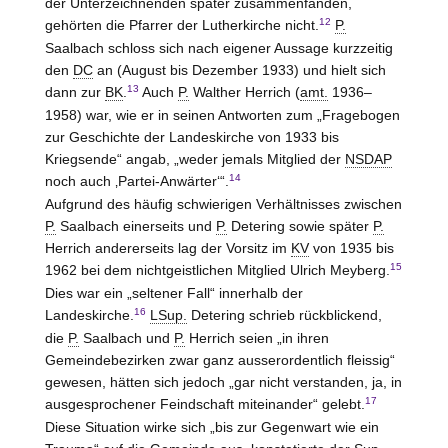
der Unterzeichnenden später zusammenfanden,
12
gehörten die Pfarrer der Lutherkirche nicht.
P.
Saalbach schloss sich nach eigener Aussage kurzzeitig
den
DC
an (August bis Dezember 1933) und hielt sich
13
dann zur
BK
.
Auch
P.
Walther Herrich (
amt.
1936–
1958) war, wie er in seinen Antworten zum „Fragebogen
zur Geschichte der Landeskirche von 1933 bis
Kriegsende“ angab, „weder jemals Mitglied der
NSDAP
14
noch auch ‚Partei-Anwärter‘“.
Aufgrund des häufig schwierigen Verhältnisses zwischen
P.
Saalbach einerseits und
P.
Detering sowie später
P.
Herrich andererseits lag der Vorsitz im
KV
von 1935 bis
15
1962 bei dem nichtgeistlichen Mitglied Ulrich Meyberg.
Dies war ein „seltener Fall“ innerhalb der
16
Landeskirche.
LSup.
Detering schrieb rückblickend,
die
P.
Saalbach und
P.
Herrich seien „in ihren
Gemeindebezirken zwar ganz ausserordentlich fleissig“
gewesen, hätten sich jedoch „gar nicht verstanden, ja, in
17
ausgesprochener Feindschaft miteinander“ gelebt.
Diese Situation wirke sich „bis zur Gegenwart wie ein