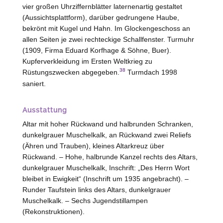
vier großen Uhrziffernblätter laternenartig gestaltet
(Aussichtsplattform), darüber gedrungene Haube,
bekrönt mit Kugel und Hahn. Im Glockengeschoss an
allen Seiten je zwei rechteckige Schallfenster. Turmuhr
(1909, Firma Eduard Korfhage & Söhne,
Buer
).
Kupferverkleidung im Ersten Weltkrieg zu
38
Rüstungszwecken abgegeben.
Turmdach 1998
saniert.
Ausstattung
Altar mit hoher Rückwand und halbrunden Schranken,
dunkelgrauer Muschelkalk, an Rückwand zwei Reliefs
(Ähren und Trauben), kleines Altarkreuz über
Rückwand. –
Hohe
, halbrunde Kanzel rechts des Altars,
dunkelgrauer Muschelkalk, Inschrift: „Des Herrn Wort
bleibet in Ewigkeit“ (Inschrift um 1935 angebracht). –
Runder Taufstein links des Altars, dunkelgrauer
Muschelkalk. – Sechs Jugendstillampen
(Rekonstruktionen).