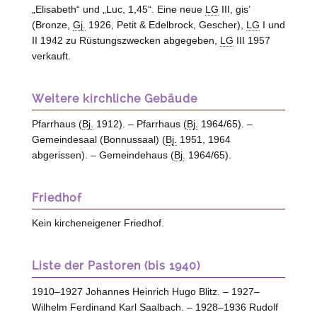
„Elisabeth“ und „Luc, 1,45“. Eine neue
LG
III, gis’
(Bronze,
Gj.
1926, Petit & Edelbrock, Gescher),
LG
I und
II 1942 zu Rüstungszwecken abgegeben,
LG
III 1957
verkauft.
Weitere kirchliche Gebäude
Pfarrhaus (
Bj.
1912). – Pfarrhaus (
Bj.
1964/65). –
Gemeindesaal (Bonnussaal) (
Bj.
1951, 1964
abgerissen). – Gemeindehaus (
Bj.
1964/65).
Friedhof
Kein kircheneigener Friedhof.
Liste der Pastoren (bis 1940)
1910–1927 Johannes Heinrich Hugo Blitz. – 1927–
Wilhelm Ferdinand Karl Saalbach. – 1928–1936 Rudolf