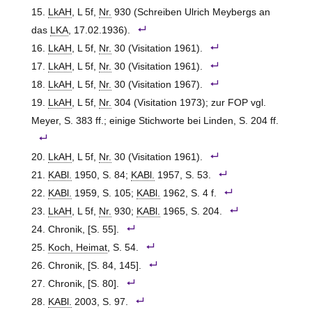
LkAH
, L 5f,
Nr.
930 (Schreiben Ulrich Meybergs an
das
LKA
, 17.02.1936).
LkAH
, L 5f,
Nr.
30 (Visitation 1961).
LkAH
, L 5f,
Nr.
30 (Visitation 1961).
LkAH
, L 5f,
Nr.
30 (Visitation 1967).
LkAH
, L 5f,
Nr.
304 (Visitation 1973); zur FOP vgl.
Meyer, S. 383 ff.; einige Stichworte bei Linden, S. 204 ff.
LkAH
, L 5f,
Nr.
30 (Visitation 1961).
KABl.
1950, S. 84;
KABl.
1957, S. 53.
KABl.
1959, S. 105;
KABl.
1962, S. 4 f.
LkAH
, L 5f,
Nr.
930;
KABl.
1965, S. 204.
Chronik, [S. 55].
Koch, Heimat
, S. 54.
Chronik, [S. 84, 145].
Chronik, [S. 80].
KABl.
2003, S. 97.