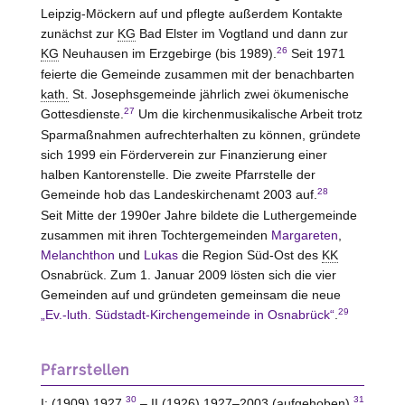
Leipzig-Möckern auf und pflegte außerdem Kontakte
zunächst zur
KG
Bad Elster im Vogtland und dann zur
26
KG
Neuhausen im Erzgebirge (bis 1989).
Seit 1971
feierte die Gemeinde zusammen mit der benachbarten
kath.
St. Josephsgemeinde jährlich zwei ökumenische
27
Gottesdienste.
Um die kirchenmusikalische Arbeit trotz
Sparmaßnahmen aufrechterhalten zu können, gründete
sich 1999 ein Förderverein zur Finanzierung einer
halben Kantorenstelle. Die zweite Pfarrstelle der
28
Gemeinde hob das Landeskirchenamt 2003 auf.
Seit Mitte der 1990er Jahre bildete die Luthergemeinde
zusammen mit ihren Tochtergemeinden
Margareten
,
Melanchthon
und
Lukas
die Region Süd-Ost des
KK
Osnabrück. Zum 1. Januar 2009 lösten sich die vier
Gemeinden auf und gründeten gemeinsam die neue
29
„Ev.-luth. Südstadt-Kirchengemeinde in Osnabrück“
.
Pfarrstellen
30
31
I: (1909) 1927.
– II (1926) 1927–2003 (aufgehoben).