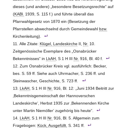
dieses (und andere) „besondere Besetzungsrechte“ auf
(
KABl.
1939, S. 115 f.) und führte überall das
Pfarrwahlgesetz von 1870 ein (Besetzung der
Pfarrstellen abwechselnd durch Gemeindewahl
bzw.
Kirchenleitung).
Alle Zitate:
Klügel, Landeskirche
II,
Nr.
10.
Zeitgenössische Exemplare des „Osnabrücker
Bekenntnisses“ in
LkAH
, S 1 H III
Nr.
916, Bl. 40 f.
Zum Osnabrücker Kreis vgl. ausführlich: Becker,
bes. S. 59 ff. Siehe auch Uhrmacher, S. 236 ff. und
Steinwascher, Geschichte, S. 723 ff.
LkAH
, S 1 H III
Nr.
916, Bl. 12: „Juni 1934 Beitritt zur
‚Bekenntnisgemeinschaft der Hannoverschen
Landeskirche‘, Herbst 1935 zur ‚Bekennenden Kirche
unter Martin Niemöller‘ zugehörig bis heute“.
LkAH
, S 1 H III
Nr.
916, Bl. 5. Allgemein zum
Fragebogen:
Kück, Ausgefüllt
, S. 341 ff.