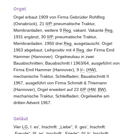
Orgel
Orgel erbaut 1909 von Firma Gebrüder Rohlfing
(Osnabrück), 21
II/P
, pneumatische Traktur,
Membranladen, weitere 9
Reg.
vakant. Vakante
Reg.
1931 ergänzt, 30
II/P
, pneumatische Traktur,
Membranladen. 1950 drei
Reg.
ausgetauscht. Orgel
1963 abgebaut, Leihpositiv mit 4
Reg.
der Firma Emil
Hammer (Hannover). Orgelneubau in zwei
Bauabschnitten, Bauabschnitt I 1963/64, ausgeführt von
Firma Emil Hammer (Hannover), 9
I/–
(
HW
),
mechanische Traktur, Schleifladen; Bauabschnitt II
1967, ausgeführt von Firma Schmidt & Thiemann
(Hannover), Orgel erweitert auf 23
II/P
(
HW
,
BW
),
mechanische Traktur, Schleifladen; Orgelweihe am
dritten Advent 1967.
Geläut
Vier
LG
, I: es’, Inschrift: „Liebe“; II: ges’, Inschrift:
„Freude“; III: as’, Inschrift: „Friede“; IV: b’, Inschrift: