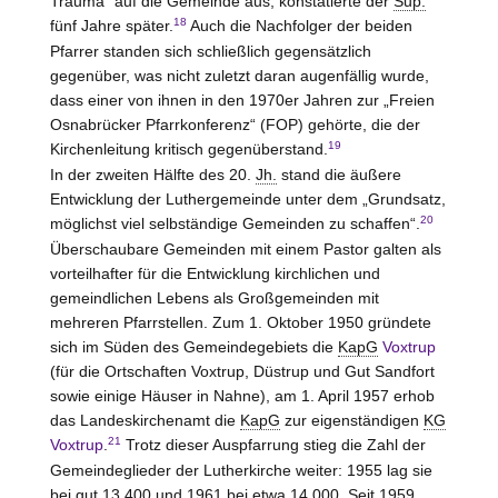
Trauma“ auf die Gemeinde aus, konstatierte der
Sup.
18
fünf Jahre später.
Auch die Nachfolger der beiden
Pfarrer standen sich schließlich gegensätzlich
gegenüber, was nicht zuletzt daran augenfällig wurde,
dass einer von ihnen in den 1970er Jahren zur „Freien
Osnabrücker Pfarrkonferenz“ (FOP) gehörte, die der
19
Kirchenleitung kritisch gegenüberstand.
In der zweiten Hälfte des 20.
Jh.
stand die äußere
Entwicklung der Luthergemeinde unter dem „Grundsatz,
20
möglichst viel selbständige Gemeinden zu schaffen“.
Überschaubare Gemeinden mit einem Pastor galten als
vorteilhafter für die Entwicklung kirchlichen und
gemeindlichen Lebens als Großgemeinden mit
mehreren Pfarrstellen. Zum 1. Oktober 1950 gründete
sich im Süden des Gemeindegebiets die
KapG
Voxtrup
(für die Ortschaften
Voxtrup
, Düstrup und Gut Sandfort
sowie einige Häuser in Nahne), am 1. April 1957 erhob
das Landeskirchenamt die
KapG
zur eigenständigen
KG
21
Voxtrup
.
Trotz dieser Auspfarrung stieg die Zahl der
Gemeindeglieder der Lutherkirche weiter: 1955 lag sie
bei gut 13.400 und 1961 bei etwa 14.000. Seit 1959