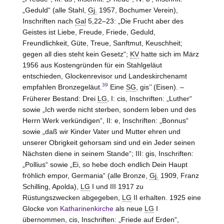
„Geduld“ (alle Stahl,
Gj.
1957, Bochumer Verein),
Inschriften nach
Gal
5,22–23: „Die Frucht aber des
Geistes ist Liebe, Freude, Friede, Geduld,
Freundlichkeit, Güte, Treue, Sanftmut, Keuschheit;
gegen all dies steht kein Gesetz“;
KV
hatte sich im März
1956 aus Kostengründen für ein Stahlgeläut
entschieden, Glockenrevisor und Landeskirchenamt
39
empfahlen Bronzegeläut.
Eine
SG
, gis’’ (Eisen). –
Früherer Bestand: Drei
LG
, I: cis, Inschriften: „Luther“
sowie „Ich werde nicht sterben, sondern leben und des
Herrn Werk verkündigen“, II: e, Inschriften: „Bonnus“
sowie „daß wir Kinder Vater und Mutter ehren und
unserer Obrigkeit gehorsam sind und ein Jeder seinen
Nächsten diene in seinem Stande“; III: gis, Inschriften:
„Pollius“ sowie „Ei, so hebe doch endlich Dein Haupt
fröhlich empor, Germania“ (alle Bronze,
Gj.
1909, Franz
Schilling, Apolda),
LG
I und III 1917 zu
Rüstungszwecken abgegeben,
LG
II erhalten. 1925 eine
Glocke von
Katharinenkirche
als neue
LG
I
übernommen, cis, Inschriften: „Friede auf Erden“,