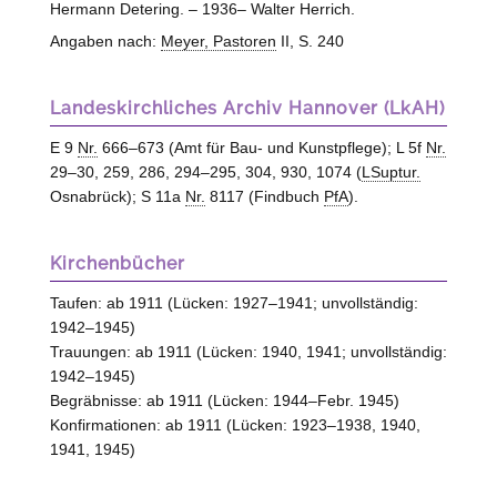
Hermann Detering. – 1936– Walter Herrich.
Angaben nach:
Meyer, Pastoren
II, S. 240
Landeskirchliches Archiv Hannover (LkAH)
E 9
Nr.
666–673 (Amt für Bau- und Kunstpflege); L 5f
Nr.
29–30, 259, 286, 294–295, 304, 930, 1074 (
LSuptur.
Osnabrück); S 11a
Nr.
8117 (Findbuch
PfA
).
Kirchenbücher
Taufen: ab 1911 (Lücken: 1927–1941; unvollständig:
1942–1945)
Trauungen: ab 1911 (Lücken: 1940, 1941; unvollständig:
1942–1945)
Begräbnisse: ab 1911 (Lücken: 1944–Febr. 1945)
Konfirmationen: ab 1911 (Lücken: 1923–1938, 1940,
1941, 1945)