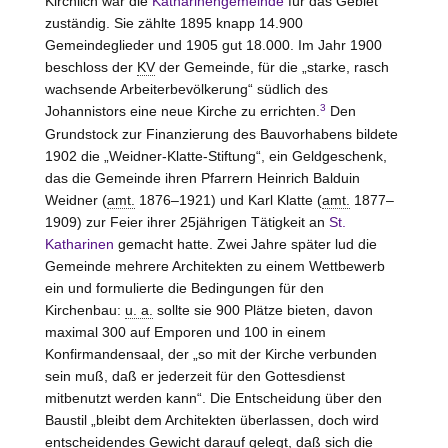
Kirchlich war die
Katharinengemeinde
für das Gebiet
zuständig. Sie zählte 1895 knapp 14.900
Gemeindeglieder und 1905 gut 18.000. Im Jahr 1900
beschloss der
KV
der Gemeinde, für die „starke, rasch
wachsende Arbeiterbevölkerung“ südlich des
3
Johannistors eine neue Kirche zu errichten.
Den
Grundstock zur Finanzierung des Bauvorhabens bildete
1902 die „Weidner-Klatte-Stiftung“, ein Geldgeschenk,
das die Gemeinde ihren Pfarrern Heinrich Balduin
Weidner (
amt.
1876–1921) und Karl Klatte (
amt.
1877–
1909) zur Feier ihrer 25jährigen Tätigkeit an
St.
Katharinen
gemacht hatte. Zwei Jahre später lud die
Gemeinde mehrere Architekten zu einem Wettbewerb
ein und formulierte die Bedingungen für den
Kirchenbau:
u. a.
sollte sie 900 Plätze bieten, davon
maximal 300 auf Emporen und 100 in einem
Konfirmandensaal, der „so mit der Kirche verbunden
sein muß, daß er jederzeit für den Gottesdienst
mitbenutzt werden kann“. Die Entscheidung über den
Baustil „bleibt dem Architekten überlassen, doch wird
entscheidendes Gewicht darauf gelegt, daß sich die