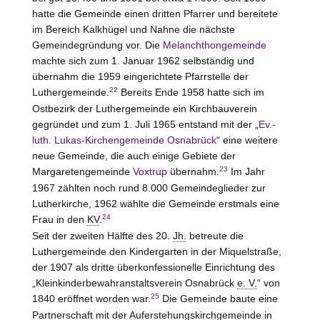
hatte die Gemeinde einen dritten Pfarrer und bereitete
im Bereich Kalkhügel und Nahne die nächste
Gemeindegründung vor. Die
Melanchthongemeinde
machte sich zum 1. Januar 1962 selbständig und
übernahm die 1959 eingerichtete Pfarrstelle der
22
Luthergemeinde.
Bereits Ende 1958 hatte sich im
Ostbezirk der Luthergemeinde ein Kirchbauverein
gegründet und zum 1. Juli 1965 entstand mit der „
Ev.-
luth. Lukas-Kirchengemeinde Osnabrück
“ eine weitere
neue Gemeinde, die auch einige Gebiete der
23
Margaretengemeinde
Voxtrup
übernahm.
Im Jahr
1967 zählten noch rund 8.000 Gemeindeglieder zur
Lutherkirche, 1962 wählte die Gemeinde erstmals eine
24
Frau in den
KV
.
Seit der zweiten Hälfte des 20.
Jh.
betreute die
Luthergemeinde den Kindergarten in der Miquelstraße,
der 1907 als dritte überkonfessionelle Einrichtung des
„Kleinkinderbewahranstaltsverein Osnabrück
e. V.
“ von
25
1840 eröffnet worden war.
Die Gemeinde baute eine
Partnerschaft mit der Auferstehungskirchgemeinde in