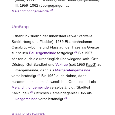
– III: 1959–1962 (übergegangen auf
32
Melanchthongemeinde
.
Umfang
Osnabrück südlich der Innenstadt (etwa Stadtteile
Schölerberg und Fledder). 1939 Eisenbahndamm
Osnabrück–Löhne und Flusslauf der Hase als Grenze
33
zur neuen
Paulusgemeinde
festgelegt.
Bis 1957
zählten auch die ursprünglich überwiegend
kath.
Orte
Düstrup, Gut Sandfort und
Voxtrup
(seit 1950
KapG
) zur
Luthergemeinde, dann als
Margaretengemeinde
34
verselbständigt.
Bis 1962 auch Nahne, dann
zusammen mit dem südwestlichen Gemeindeteil als
Melanchthongemeinde
verselbständigt (Stadtteil
35
Kalkhügel).
Östliches Gemeindegebiet 1965 als
36
Lukasgemeinde
verselbständigt.
Aufsichtsbezirk