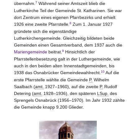
7
übernahm.
Während seiner Amtszeit blieb die
Lutherkirche Teil der Gemeinde St. Katharinen. Sie war
dort Zentrum eines eigenen Pfarrbezirks und erhielt
8
1926 eine zweite Pfarrstelle.
Zum 1. Januar 1927
gründete sich die eigenständige
Lutherkirchengemeinde. Gleichzeitig bildeten beide
Gemeinden einen Gesamtverband, dem 1937 auch die
9
Mariengemeinde
beitrat.
Hinsichtlich der
Pfarrstellenbesetzung galt in der Luthergemeinde, wie
auch in den beiden alten Innenstadtgemeinden, bis
10
1938 das Osnabrücker Gemeindewahlrecht.
Auf die
erste Pfarrstelle wählte die Gemeinde
P.
Wilhelm
Saalbach (
amt.
1927–1960), auf die zweite
P.
Rudolf
Detering (
amt.
1928–1936), den späteren
LSup.
des
Sprengels Osnabrück (1956–1970). Im Jahr 1932 zählte
die Gemeinde knapp 9.200 Glieder.