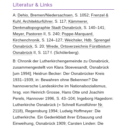
Literatur & Links
A:
Dehio, Bremen/Niedersachsen
, S. 1052;
Frenzel &
Kuhl, Architekturführer
, S. 117;
Kämmerer,
Denkmaltopographie Stadt Osnabrück
, S. 140–141;
Meyer, Pastoren
II, S. 240;
Poppe-Marquard,
Kirchenchronik
, S. 124–127;
Weichsler, Hdb. Sprengel
Osnabrück
, S. 20;
Wrede, Ortsverzeichnis Fürstbistum
Osnabrück
II, S. 117 f. (Schölerberg).
B: Chronik der Lutherkirchengemeinde zu Osnabrück,
zusammengestellt von Klara Stoevesandt, Osnabrück
[um 1994]; Heidrun Becker: Der Osnabrücker Kreis
1931–1939, in: Bewahren ohne Bekennen? Die
hannoversche Landeskirche im Nationalsozialismus,
hrsg. von Heinrich Grosse, Hans Otte und Joachim
Perels, Hannover 1996, S. 43–104; Ingeborg Hagedorn:
Lutherkirche Osnabrück (= Schnell Kunstführer
Nr.
2118), Regensburg 1994; Ludwig Hoffmeyer: Die
Lutherkirche. Ein Gedenkblatt ihrer Erbauung und
Einweihung, Osnabrück 1909; Carsten Linden: Die