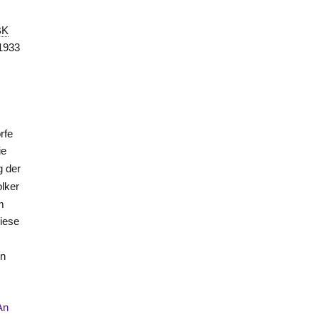
BK
1933
rfe
ie
g der
lker
m
iese
en
An