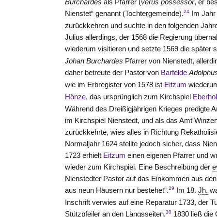
Burchardes
als Pfarrer (
verus possessor
, er be
24
Nienstet“ genannt (Tochtergemeinde).
Im Jahr
zurückkehren und suchte in den folgenden Jahr
Julius allerdings, der 1568 die Regierung überna
wiederum visitieren und setzte 1569 die später 
Johan Burchardes
Pfarrer von Nienstedt, allerdi
daher betreute der Pastor von
Barfelde
Adolphu
wie im Erbregister von 1578 ist
Eitzum
wiederum
Hönze
, das ursprünglich zum Kirchspiel
Eberho
Während des Dreißigjährigen Krieges predigte A
im Kirchspiel Nienstedt, und als das Amt Winze
zurückkehrte, wies alles in Richtung Rekatholis
Normaljahr 1624 stellte jedoch sicher, dass Nie
1723 erhielt
Eitzum
einen eigenen Pfarrer und wu
wieder zum Kirchspiel. Eine Beschreibung der
e
Nienstedter Pastor auf das Einkommen aus de
29
aus neun Häusern nur bestehet“.
Im 18.
Jh.
wa
Inschrift verwies auf eine Reparatur 1733, der
30
Stützpfeiler an den Längsseiten.
1830 ließ die