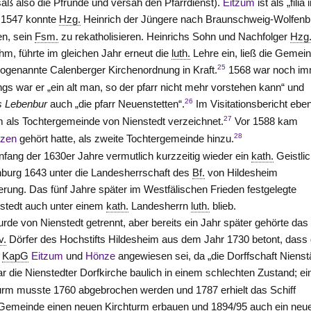
saß also die Pfründe und versah den Pfarrdienst).
Eitzum
ist als „filia 
 1547 konnte
Hzg.
Heinrich der Jüngere nach Braunschweig-Wolfenbü
en, sein
Fsm.
zu rekatholisieren. Heinrichs Sohn und Nachfolger
Hzg
hm, führte im gleichen Jahr erneut die
luth.
Lehre ein, ließ die Gemei
25
sogenannte Calenberger Kirchenordnung in Kraft.
1568 war noch i
ngs war er „ein alt man, so der pfarr nicht mehr vorstehen kann“ und
26
s Lebenbur
auch „die pfarr Neuenstetten“.
Im Visitationsbericht ebe
27
 als Tochtergemeinde von Nienstedt verzeichnet.
Vor 1588 kam
28
lzen
gehört hatte, als zweite Tochtergemeinde hinzu.
nfang der 1630er Jahre vermutlich kurzzeitig wieder ein
kath.
Geistli
nburg 1643 unter die Landesherrschaft des
Bf.
von Hildesheim
ierung. Das fünf Jahre später im Westfälischen Frieden festgelegte
nstedt auch unter einem
kath.
Landesherrn
luth.
blieb.
rde von Nienstedt getrennt, aber bereits ein Jahr später gehörte das
v.
Dörfer des Hochstifts Hildesheim aus dem Jahr 1730 betont, dass 
n
KapG
Eitzum
und
Hönze
angewiesen sei, da „die Dorffschaft Nienst
r die Nienstedter Dorfkirche baulich in einem schlechten Zustand; ei
 Turm musste 1760 abgebrochen werden und 1787 erhielt das Schiff
 Gemeinde einen neuen Kirchturm erbauen und 1894/95 auch ein neu