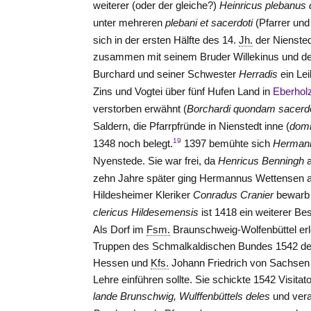
weiterer (oder der gleiche?)
Heinricus plebanus 
unter mehreren
plebani et sacerdoti
(Pfarrer und
sich in der ersten Hälfte des 14.
Jh.
der Niensted
zusammen mit seinem Bruder Willekinus und de
Burchard und seiner Schwester
Herradis
ein Le
Zins und Vogtei über fünf Hufen Land in
Eberhol
verstorben erwähnt (
Borchardi quondam sacerdo
Saldern
, die Pfarrpfründe in Nienstedt inne (
domi
19
1348 noch belegt.
1397 bemühte sich
Herman
Nyenstede. Sie war frei, da
Henricus Benningh
a
zehn Jahre später ging Hermannus
Wettensen
a
Hildesheimer Kleriker
Conradus Cranier
bewarb 
clericus Hildesemensis
ist 1418 ein weiterer Be
Als Dorf im
Fsm.
Braunschweig-Wolfenbüttel erl
Truppen des Schmalkaldischen Bundes 1542 d
Hessen und
Kfs.
Johann Friedrich von Sachsen in
Lehre einführen sollte. Sie schickte 1542 Visitat
lande Brunschwig, Wulffenbüttels deles
und vera