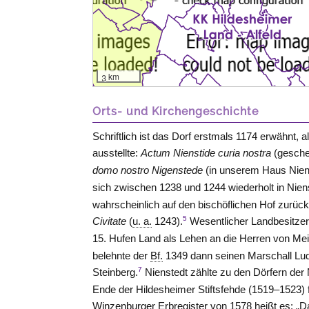
3 km
Orts- und Kirchengeschichte
Schriftlich ist das Dorf erstmals 1174 erwähnt, 
ausstellte:
Actum Nienstide curia nostra
(gesche
domo nostro Nigenstede
(in unserem Haus Nien
sich zwischen 1238 und 1244 wiederholt in Nienst
wahrscheinlich auf den bischöflichen Hof zurüc
5
Civitate
(
u. a.
1243).
Wesentlicher Landbesitzer
15. Hufen Land als Lehen an die Herren
von Me
belehnte der
Bf.
1349 dann seinen Marschall Lud
7
Steinberg
.
Nienstedt zählte zu den Dörfern de
Ende der Hildesheimer Stiftsfehde (1519–1523) 
Winzenburger Erbregister von 1578 heißt es: „Da