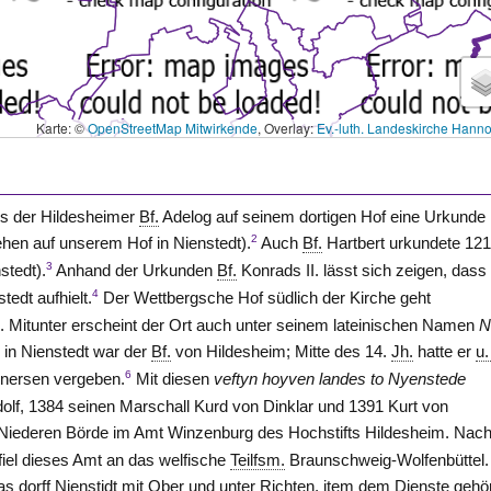
Karte: ©
OpenStreetMap Mitwirkende
, Overlay:
Ev.-luth. Landeskirche Hann
als der Hildesheimer
Bf.
Adelog auf seinem dortigen Hof eine Urkunde
2
hen auf unserem Hof in Nienstedt).
Auch
Bf.
Hartbert urkundete 12
3
stedt).
Anhand der Urkunden
Bf.
Konrads II. lässt sich zeigen, dass
4
edt aufhielt.
Der Wettbergsche Hof südlich der Kirche geht
k. Mitunter erscheint der Ort auch unter seinem lateinischen Namen
N
 in Nienstedt war der
Bf.
von Hildesheim
; Mitte des 14.
Jh.
hatte er
u.
6
inersen
vergeben.
Mit diesen
veftyn hoyven landes to Nyenstede
olf, 1384 seinen Marschall Kurd von
Dinklar
und 1391 Kurt
von
r Niederen Börde im Amt
Winzenburg
des Hochstifts Hildesheim. Nac
fiel dieses Amt an das welfische
Teilfsm.
Braunschweig-Wolfenbüttel.
s dorff Nienstidt mit Ober und unter Richten, item dem Dienste gehö