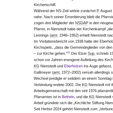
Kirchenschiff.
Während der NS-Zeit wirkte zunächst
P.
August 
nahe. Nach seiner Emeritierung blieb die Pfarrst
zogen drei Mitglieder der
NSDAP
in den neugewä
Pfarrer, in Nienstedt habe der Kirchenkampf „di
Lennings (
amt.
1946–1952) erhielt Nienstedt nac
Im Visitationsbericht von 1938 hatte der Eberho
Kirchspiels, „dass die Gemeindeglieder von den 
32
– zur Kirche gehen.“
Der Elzer
Sup.
schrieb 19
schon vor Jahren erwogene Aufteilung des Kirchs
KG
Nienstedt und
Eberholzen
ins Auge gefasst, 
Gallmeyer (
amt.
1972–2002) versah allerdings se
Wechsel predigte er seitdem an einem Sonntag 
Verbindung endete 2002. Die
KG
Nienstedt mit 
Arbeitsgemeinschaft mit den seit 1976 pfarram
Pfarramtes ist in
Betheln
, und die
KG
Nienstedt 
Arbeit gründete sich die
„Kirchliche Stiftung Nie
Seit Herbst 2024 gehört Nienstedt zum „Verbu