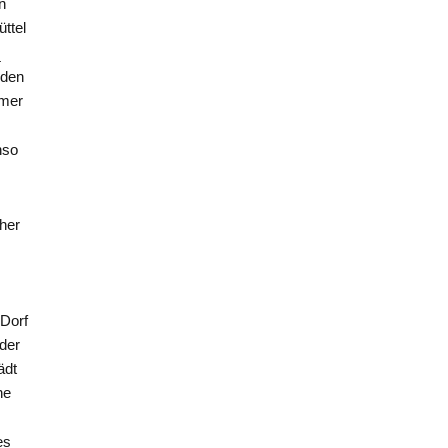
in
ttel
.
nden
mmer
nso
cher
 Dorf
der
ädt
ne
es