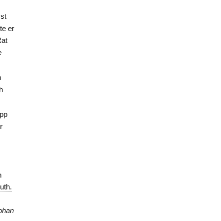
st
te er
Rat
e
n
ch
pp
r
n
luth.
ohan