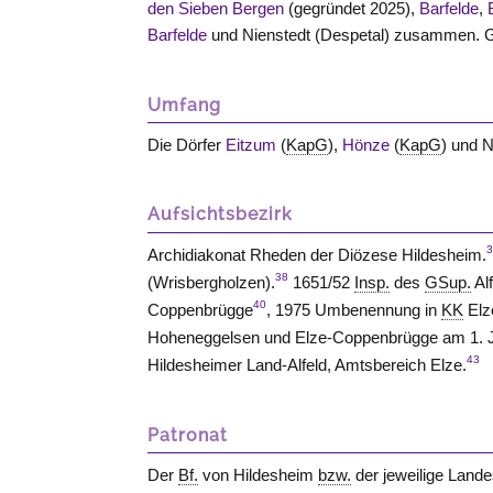
den Sieben Bergen
(gegründet 2025),
Barfelde
,
Barfelde
und Nienstedt (Despetal) zusammen. G
Umfang
Die Dörfer
Eitzum
(
KapG
),
Hönze
(
KapG
) und N
Aufsichtsbezirk
Archidiakonat Rheden der Diözese Hildesheim.
38
(Wrisbergholzen).
1651/52
Insp.
des
GSup.
Alf
40
Coppenbrügge
, 1975 Umbenennung in
KK
Elz
Hoheneggelsen und Elze-Coppenbrügge am 1.
43
Hildesheimer Land-Alfeld, Amtsbereich Elze.
Patronat
Der
Bf.
von Hildesheim
bzw.
der jeweilige Land