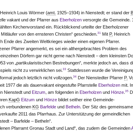
Heinrich Louis Wörmer (
amt.
1925–1934) in Nienstedt; er stand der
elle vakant und der Pfarrer aus
Eberholzen
versorgte die Gemeinde. 
hlten Kirchenvorstand ein. Rückblickend urteilte der Eberholzener
31
e Mitläufer von den ernsteren Christen“ geschieden.
Mit
P.
Heinrich
h Ende des Zweiten Weltkrieges wieder einen eigenen Pfarrer.
lzener Pfarrer angemerkt, es sei ein althergebrachtes Problem des
einzelnen Dörfern gar nicht gerne nach Nienstedt – dem kleinsten Do
53 von „partikularistischen Bestrebungen“, merkte jedoch an, dass d
33
piels nicht zu verwirklichen sei.
Stattdessen wurde die Vereinigun
34
formal jedoch letztlich nicht vollzogen.
Der Nienstedter Pfarrer
P.
Vo
it 1977 die als dauervakant eingestufte Pfarrstelle
Eberholzen
mit. I
35
in Nienstedt und
Eitzum
, am folgenden in
Eberholzen
und
Hönze
.
D
ihren
KapG
Eitzum
und
Hönze
bildet seither eine Gemeinde-
tlich verbundenen
KG
Barfelde
und
Betheln
. Der Sitz des gemeinsam
verkaufte 2011 das Pfarrhaus. Zur Unterstützung der gemeindlichen
nstedt – Barfelde – Betheln“
.
ndenen Pfarramt
Gronau
Stadt und Land“, das zudem die Gemeinden