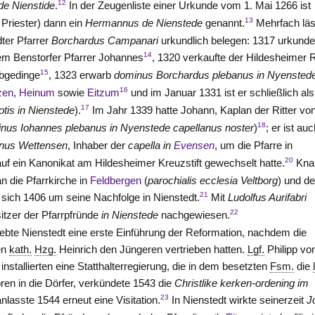
12
de Nienstide
.
In der Zeugenliste einer Urkunde vom 1. Mai 1266 ist
13
 Priester) dann ein
Hermannus de Nienstede
genannt.
Mehrfach läs
ter Pfarrer
Borchardus Campanari
urkundlich belegen: 1317 urkunde
14
m Benstorfer Pfarrer Johannes
, 1320 verkaufte der Hildesheimer 
15
ibgedinge
, 1323 erwarb
dominus Borchardus plebanus in Nyensted
16
zen
,
Heinum
sowie
Eitzum
und im Januar 1331 ist er schließlich als
17
tis in Nienstede
).
Im Jahr 1339 hatte Johann, Kaplan der Ritter
vo
18
nus Iohannes plebanus in Nyenstede capellanus noster
)
; er ist au
nus
Wettensen
, Inhaber der
capella in
Evensen
, um die Pfarre in
20
uf ein Kanonikat am Hildesheimer Kreuzstift gewechselt hatte.
Kna
n die Pfarrkirche in
Feldbergen
(
parochialis ecclesia Veltborg
) und de
21
sich 1406 um seine Nachfolge in Nienstedt.
Mit
Ludolfus Aurifabri
22
sitzer der Pfarrpfründe
in Nienstede
nachgewiesen.
ebte Nienstedt eine erste Einführung der Reformation, nachdem die
en
kath.
Hzg.
Heinrich den Jüngeren vertrieben hatten.
Lgf.
Philipp vo
stallierten eine Statthalterregierung, die in dem besetzten
Fsm.
die
oren in die Dörfer, verkündete 1543 die
Christlike kerken-ordening im
23
nlasste 1544 erneut eine Visitation.
In Nienstedt wirkte seinerzeit
J