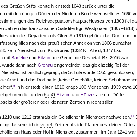
n des Großen Stifts kehrte Nienstedt 1643 zurück unter die
 mit den übrigen Dörfern der Niederen Börde wechselte es 1690 
estimmungen des Reichsdeputationshauptschlusses von 1803 fiel d
en Jahren des französischen
Satellitenkgr.
Westphalen (1807–1813) 
Hildesheim des Departements Oker. Ab 1815 gehörte das Dorf, nun i
rfassung blieb nach der preußischen Annexion von 1866 zunächst
 1885 kam Nienstedt zum
Kr.
Gronau
(1932
Kr.
Alfeld
, 1977
Lkr.
en mit
Barfelde
und
Eitzum
die Gemeinde Despetal. Bis 2016 war
), wurde dann nach
Gronau
eingemeindet, das gleichzeitig Teil der
ienstedt ist ländlich geprägt, die Schule wurde 1959 geschlossen,
 zur Arbeit und das Dorf hatte „keine Geschäfte, keinen Schuhmacher
9
chter“.
In Nienstedt lebten 1810 knapp 100 Menschen, 1939 etwa 1
el gehören die beiden
KapG
Eitzum
und
Hönze
, alle drei Dörfer –
bseits der größeren oder kleineren Zentren in recht stiller
11
h 1210 und 1212 erstmals ein Geistlicher in Nienstedt nachweisen.
rdings lassen sich in
vorref.
Zeit recht viele Pfarrer des kleinen Ortes
schöflichen Haus oder Hof in Nienstedt zusammen. Im Jahr 1241 war 