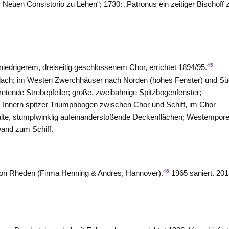
m Neüen Consistorio zu Lehen“; 1730: „Patronus ein zeitiger Bischoff 
45
iedrigerem, dreiseitig geschlossenem Chor, errichtet 1894/95.
dach; im
Westen
Zwerchhäuser nach Norden (hohes Fenster) und S
retende Strebepfeiler; große, zweibahnige Spitzbogenfenster;
Innern spitzer Triumphbogen zwischen Chor und Schiff, im Chor
alte, stumpfwinklig aufeinanderstoßende Deckenflächen; Westempore
and zum Schiff.
46
on Rheden
(Firma Henning & Andres, Hannover).
1965 saniert. 20