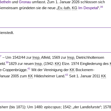
Betheln
und
Gronau
umfasst. Zum 1. Januar 2026 schlossen sich
36
emeinsam gründeten sie die neue „
Ev.-luth.
KG
Im Despetal
“.
ienstedt.
37
– Um 1542/44 zur
Insp.
Alfeld, 1569 zur
Insp.
Dietrichholtensen
39
eld.
1829 zur neuen
Insp.
(1942:
KK
) Elze. 1974 Eingliederung des
41
e-Coppenbrügge.
Mit der Vereinigung der
KK
Bockenem-
42
 Januar 2005 zum
KK
Hildesheimer Land.
Seit 1. Januar 2011
KK
esherr (bis 1871): Um 1480:
episcopus
; 1542: „der Landisfurste“; 1578