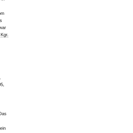
vom
as
war
m
Kgr.
,
05,
Das
ein