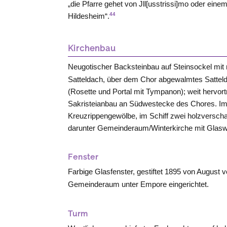
„die Pfarre gehet von Jll[usstrissi]mo oder eine
44
Hildesheim“.
Kirchenbau
Neugotischer Backsteinbau auf Steinsockel mit n
Satteldach, über dem Chor abgewalmtes Sattel
(Rosette und Portal mit Tympanon); weit hervort
Sakristeianbau an Südwestecke des Chores. Im 
Kreuzrippengewölbe, im Schiff zwei holzversch
darunter Gemeinderaum/Winterkirche mit Glasw
Fenster
Farbige Glasfenster, gestiftet 1895 von August
v
Gemeinderaum unter Empore eingerichtet.
Turm