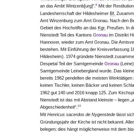
8
an das Ambt Wintzenb[urg]“.
Mit der Restitutio
Landesherrschaft der Hildesheimer
Bf.
Zusammen
Amt
Winzenburg
zum Amt
Gronau
. Nach den B
Gebiet des Hochstifts an das
Kgr.
Preußen. In d
Nienstedt Teil des Kantons
Gronau
im Distrikt 
Hannover, wieder zum Amt
Gronau
. Die Amtsve
bestehen. Mit Einführung der Kreisverfassung
Hildesheim). 1974 gründete Nienstedt zusamm
Despetal Teil der Samtgemeinde
Gronau
(Leine
Samtgemeinde Leinebergland wurde. Das kleine N
bereits 1962 pendelten die meisten Werktätigen
keinen Tischler, keinen Bäcker und keinen Schla
1962 gut 140 und 2016 knapp 125. Zum Kirchspi
Nienstedt ist das mit Abstand kleinste – liegen „a
10
Abgeschiedenheit“.
Mit
Henricus sacerdos de Nygenstede
lässt sic
Gründungsjahr der Kirche ist nicht bekannt. Alle
belegen; dies hängt möglicherweise mit dem bi