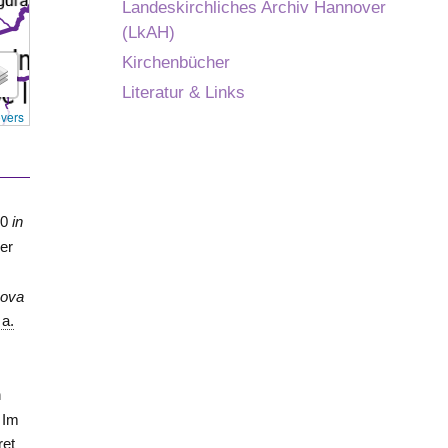
Landeskirchliches Archiv Hannover
(LkAH)
Kirchenbücher
Literatur & Links
overs
10
in
 er
ova
 a.
h
 Im
ret