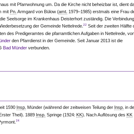
 mit Pfarrwohnung um. Da die Kirche nicht beheizbar ist, dient d
m mit
Pn.
Armgard von
Bülow
(
amt.
1979–1985) erstmals eine Frau d
für die Seelsorge im Krankenhaus Deisterhort zuständig. Die Verbindun
22
 Wiederbesetzung der Gemeinde Nettelrede.
Seit der zweiten Hälfte 
n des Predigeramtes die pfarramtlichen Aufgaben in Nettelrede, vo
ünder
den Pfarrdienst in der Gemeinde. Seit Januar 2013 ist die
KG
Bad Münder
verbunden.
eit 1590
Insp.
Münder (während der zeitweisen Teilung der
Insp.
in de
rster Theil). 1889
Insp.
Springe (1924:
KK
). Nach Auflösung des
KK
24
yrmont.