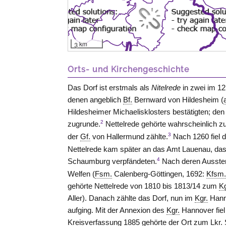
3 km
Orts- und Kirchengeschichte
Das Dorf ist erstmals als
Nitelrede
in zwei im 1
denen angeblich
Bf.
Bernward von
Hildesheim
(
Hildesheimer Michaelisklosters bestätigten; den
2
zugrunde.
Nettelrede gehörte wahrscheinlich z
3
der
Gf.
von
Hallermund
zählte.
Nach 1260 fiel 
Nettelrede kam später an das Amt
Lauenau
, da
4
Schaumburg
verpfändeten.
Nach deren Ausster
Welfen (
Fsm.
Calenberg-Göttingen, 1692:
Kfsm
gehörte Nettelrede von 1810 bis 1813/14 zum
Kg
Aller). Danach zählte das Dorf, nun im
Kgr.
Hann
aufging. Mit der Annexion des
Kgr.
Hannover
fie
Kreisverfassung 1885 gehörte der Ort zum
Lkr.