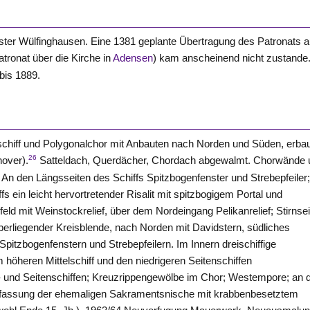
oster
Wülfinghausen
. Eine 1381 geplante Übertragung des Patronats a
ronat über die Kirche in
Adensen
) kam anscheinend nicht zustande
bis 1889.
chiff und Polygonalchor mit Anbauten nach Norden und Süden, erba
26
nover
).
Satteldach, Querdächer, Chordach abgewalmt. Chorwände 
 An den Längsseiten des Schiffs Spitzbogenfenster und Strebepfeiler;
s ein leicht hervortretender Risalit mit spitzbogigem Portal und
ld mit Weinstockrelief, über dem Nordeingang Pelikanrelief; Stirnse
berliegender Kreisblende, nach Norden mit Davidstern, südliches
itzbogenfenstern und Strebepfeilern. Im Innern dreischiffige
höheren Mittelschiff und den niedrigeren Seitenschiffen
l- und Seitenschiffen; Kreuzrippengewölbe im Chor; Westempore; an 
e Einfassung der ehemaligen Sakramentsnische mit krabbenbesetztem