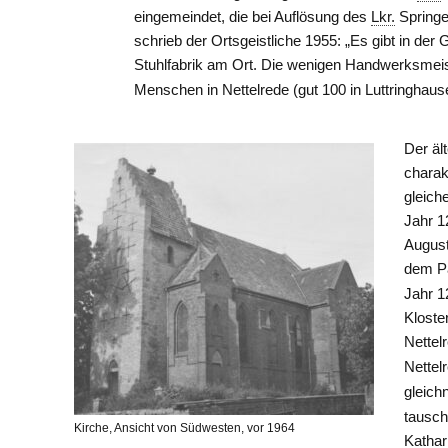
eingemeindet, die bei Auflösung des
Lkr.
Spring
schrieb der Ortsgeistliche 1955: „Es gibt in der
Stuhlfabrik am Ort. Die wenigen Handwerksmeist
Menschen in Nettelrede (gut 100 in Luttringhau
Der äl
charak
gleich
Jahr 1
August
dem Pa
Jahr 1
Kloste
Nettel
Nettel
gleich
tausch
Kirche, Ansicht von Südwesten, vor 1964
Kathar