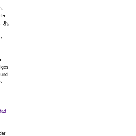
n.
der
9.
Jh.
e
n.
niges
 und
s
r
Bad
der