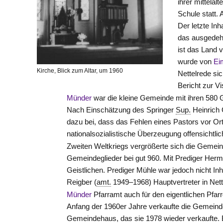
ihrer mittelal
Schule statt.
Der letzte Inh
das ausgedehn
ist das Land v
wurde von
Ei
Kirche, Blick zum Altar, um 1960
Nettelrede si
Bericht zur Vi
Münder
war die kleine Gemeinde mit ihren 580 G
Nach Einschätzung des Springer
Sup.
Heinrich
dazu bei, dass das Fehlen eines Pastors vor Ort 
nationalsozialistische Überzeugung offensichtlic
Zweiten Weltkriegs vergrößerte sich die Gemein
Gemeindeglieder bei gut 960. Mit Prediger Her
Geistlichen. Prediger Mühle war jedoch nicht Inh
Reigber (
amt.
1949–1968) Hauptvertreter in Nett
Münder
Pfarramt auch für den eigentlichen Pfarr
Anfang der 1960er Jahre verkaufte die Gemeinde
Gemeindehaus, das sie 1978 wieder verkaufte. 