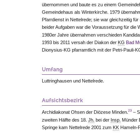
übernommen und baute es zu einem Gemeindehaus
Gemeindehaus als Winterkirche. 1979 übernah
Pfarrdienst in Nettelrede; sie war gleichzeitig 
beider Aufgaben war die Voraussetzung für die
1980er Jahre übernahmen verschieden Kandidate
1993 bis 2011 versah der Diakon der
KG
Bad M
Dionysius-KG pfarramtlich mit der Petri-Pauli-
Umfang
Luttringhausen und Nettelrede.
Aufsichtsbezirk
23
Archidiakonat Ohsen der Diözese Minden.
– S
zweiten Hälfte des 18.
Jh.
bei der
Insp.
Münder E
Springe kam Nettelrede 2001 zum
KK
Hameln-P