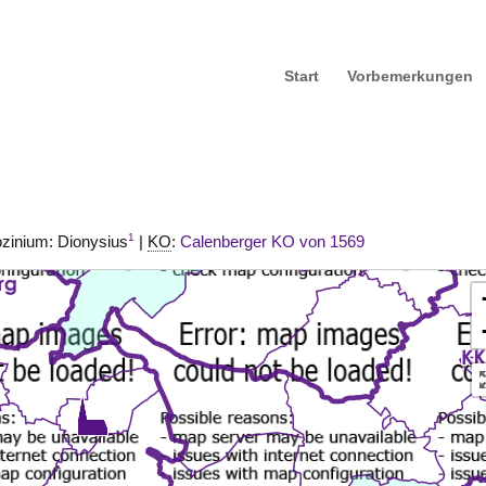
Start
Vorbemerkungen
1
ozinium: Dionysius
|
KO
:
Calenberger KO von 1569