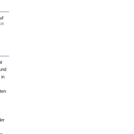
uf
25
.
ut
und
 in
iten
der