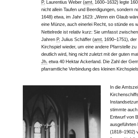
P.
Laurentius Weber (
amt.
1600–1632) legte 160
nicht allein Taufen und Beerdigungen, sondern n
1648) etwa, im Jahr 1623: „Wenn ein Glaub wäre u
eine Münze, auch einerlei Recht, so stünde es wo
Nettelrede ist relativ kurz: Sie umfasst zwische
Jahren
P.
Julius Schäffer (
amt.
1690–1751), der i
Kirchspiel wieder, um eine andere Pfarrstelle zu
deutlich wird, hing nicht zuletzt mit der guten 
Jh.
etwa 40 Hektar Ackerland. Die Zahl der Gem
pfarramtliche Verbindung des kleinen Kirchspiels
In die Amtsze
Kirchenschiff
Instandsetzun
stimmte auch 
Entwurf von B
ausgeführten 
(1818–1902) v