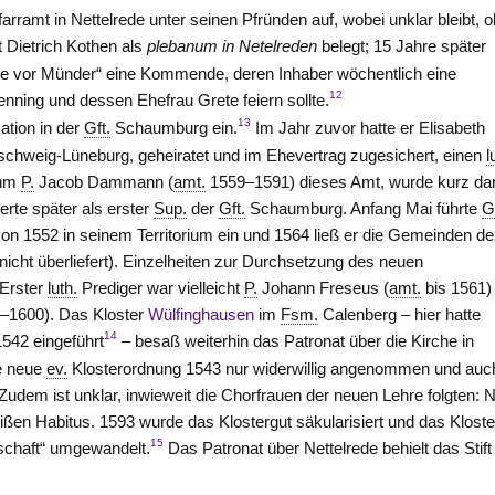
ramt in Nettelrede unter seinen Pfründen auf, wobei unklar bleibt, o
t Dietrich Kothen als
plebanum in Netelreden
belegt; 15 Jahre später
 Salze vor Münder“ eine Kommende, deren Inhaber wöchentlich eine
12
ning und dessen Ehefrau Grete feiern sollte.
13
ation in der
Gft.
Schaumburg ein.
Im Jahr zuvor hatte er Elisabeth
chweig-Lüneburg, geheiratet und im Ehevertrag zugesichert, einen
l
ahm
P.
Jacob Dammann (
amt.
1559–1591) dieses Amt, wurde kurz da
erte später als erster
Sup.
der
Gft.
Schaumburg. Anfang Mai führte
G
on 1552 in seinem Territorium ein und 1564 ließ er die Gemeinden de
nicht überliefert). Einzelheiten zur Durchsetzung des neuen
 Erster
luth.
Prediger war vielleicht
P.
Johann Freseus (
amt.
bis 1561)
–1600). Das Kloster
Wülfinghausen
im
Fsm.
Calenberg – hier hatte
14
1542 eingeführt
– besaß weiterhin das Patronat über die Kirche in
e neue
ev.
Klosterordnung 1543 nur widerwillig angenommen und auc
Zudem ist unklar, inwieweit die Chorfrauen der neuen Lehre folgten: 
eißen Habitus. 1593 wurde das Klostergut säkularisiert und das Kloste
15
tschaft“ umgewandelt.
Das Patronat über Nettelrede behielt das Stift