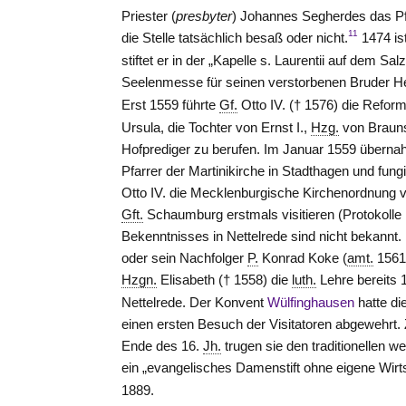
Priester (
presbyter
) Johannes Segherdes das Pfar
11
die
Stelle
tatsächlich besaß oder nicht.
1474 is
stiftet er in der „Kapelle s. Laurentii auf dem
Seelenmesse für seinen verstorbenen Bruder Hen
Erst 1559 führte
Gf.
Otto IV. († 1576) die Reform
Ursula, die Tochter von Ernst I.,
Hzg.
von Brauns
Hofprediger zu berufen. Im Januar 1559 übern
Pfarrer der Martinikirche in Stadthagen und fungi
Otto IV. die Mecklenburgische Kirchenordnung v
Gft.
Schaumburg erstmals visitieren (Protokolle 
Bekenntnisses in Nettelrede sind nicht bekannt.
oder sein Nachfolger
P.
Konrad Koke (
amt.
1561
Hzgn.
Elisabeth († 1558) die
luth.
Lehre bereits 
Nettelrede. Der Konvent
Wülfinghausen
hatte di
einen ersten Besuch der Visitatoren abgewehrt. 
Ende des 16.
Jh.
trugen sie den traditionellen w
ein „evangelisches Damenstift ohne eigene Wir
1889.