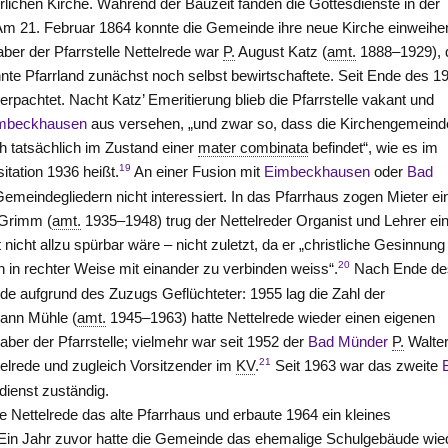
terlichen Kirche. Während der Bauzeit fanden die Gottesdienste in der
 Am 21. Februar 1864 konnte die Gemeinde ihre neue Kirche einweihe
aber der Pfarrstelle Nettelrede war
P.
August Katz (
amt.
1888–1929), 
te Pfarrland zunächst noch selbst bewirtschaftete. Seit Ende des 1
erpachtet. Nacht Katz’ Emeritierung blieb die Pfarrstelle vakant und
mbeckhausen
aus versehen, „und zwar so, dass die Kirchengemeind
ch tatsächlich im Zustand einer
mater combinata
befindet“, wie es im
19
sitation 1936 heißt.
An einer Fusion mit
Eimbeckhausen
oder
Bad
emeindegliedern nicht interessiert. In das Pfarrhaus zogen Mieter ei
 Grimm (
amt.
1935–1948) trug der Nettelreder Organist und Lehrer ei
nicht allzu spürbar wäre – nicht zuletzt, da er „christliche Gesinnung
20
h in rechter Weise mit einander zu verbinden weiss“.
Nach Ende de
de aufgrund des Zuzugs Geflüchteter: 1955 lag die Zahl der
mann Mühle (
amt.
1945–1963) hatte Nettelrede wieder einen eigenen
aber der Pfarrstelle; vielmehr war seit 1952 der
Bad Münder
P.
Walte
21
elrede und zugleich Vorsitzender im
KV
.
Seit 1963 war das zweite
dienst zuständig.
 Nettelrede das alte Pfarrhaus und erbaute 1964 ein kleines
Ein Jahr zuvor hatte die Gemeinde das ehemalige Schulgebäude wie