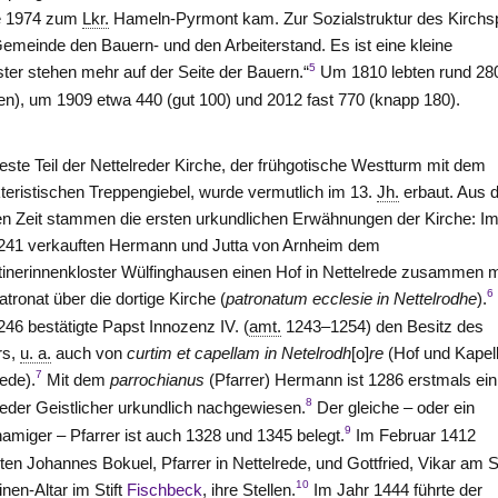
e
1974 zum
Lkr.
Hameln-Pyrmont
kam. Zur Sozialstruktur des Kirchs
 Gemeinde den Bauern- und den Arbeiterstand. Es ist eine kleine
5
er stehen mehr auf der Seite der Bauern.“
Um 1810 lebten rund 28
sen), um 1909 etwa 440 (gut 100) und 2012 fast 770 (knapp 180).
teste Teil der Nettelreder Kirche, der frühgotische Westturm mit dem
teristischen Treppengiebel, wurde vermutlich im 13.
Jh.
erbaut. Aus 
en Zeit stammen die ersten urkundlichen Erwähnungen der Kirche: I
241 verkauften Hermann und Jutta von
Arnheim
dem
inerinnenkloster
Wülfinghausen
einen Hof in Nettelrede zusammen m
6
tronat über die dortige Kirche (
patronatum ecclesie in Nettelrodhe
).
246 bestätigte Papst Innozenz IV. (
amt.
1243–1254) den Besitz des
rs,
u. a.
auch von
curtim et capellam in Netelrodh
[o]
re
(Hof und Kapell
7
rede).
Mit dem
parrochianus
(Pfarrer) Hermann ist 1286 erstmals ein
8
reder Geistlicher urkundlich nachgewiesen.
Der gleiche – oder ein
9
namiger – Pfarrer ist auch 1328 und 1345 belegt.
Im Februar 1412
ten Johannes Bokuel, Pfarrer in Nettelrede, und Gottfried, Vikar am S
10
inen-Altar im Stift
Fischbeck
, ihre Stellen.
Im Jahr 1444 führte der