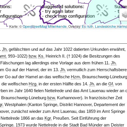
Karte: ©
OpenStreetMap Mitwirkende
, Overlay:
Ev.-luth. Landeskirche Hann
2.
Jh.
gefälschten und auf das Jahr 1022 datierten Urkunden erwähnt, 
amt.
993–1022)
bzw.
Ks.
Heinrich II. († 1024) die Besitzungen des
 Fälschungen lag allerdings eine Vorlage aus dem frühen 11.
Jh.
um Go auf der Hamel, der im 13.
Jh.
vermutlich zum Herrschaftsbere
der Go auf der Hamel an das welfische
Hzm.
Braunschweig-Lünebur
s die welfischen
Hzg.
in der ersten Hälfte des 14.
Jh.
an die
Gf.
von
ben im Jahr 1640 fielen Nettelrede und das Amt
Lauenau
wieder an d
.
Braunschweig-Lüneburg
bzw.
Kurhannover). In französischer Zeit
r.
Westphalen
(Kanton Springe, Distrikt Hannover, Departement der
over
, zunächst wieder zum
Amt Lauenau
, das 1859 im Amt
Springe
l Nettelrede 1866 an das
Kgr.
Preußen. Seit Einführung der
Springe
. 1973 wurde Nettelrede in die Stadt
Bad Münder
am Deister