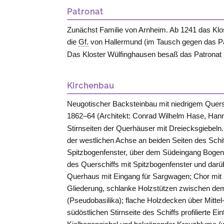
Patronat
Zunächst Familie von
Arnheim
. Ab 1241 das Kl
die
Gf.
von
Hallermund
(im Tausch gegen das Pat
Das Kloster
Wülfinghausen
besaß das Patronat 
Kirchenbau
Neugotischer Backsteinbau mit niedrigem Quers
1862–64 (Architekt: Conrad Wilhelm Hase,
Han
Stirnseiten der Querhäuser mit Dreiecksgiebeln.
der westlichen Achse an beiden Seiten des Schiff
Spitzbogenfenster, über dem Südeingang Bogenfe
des Querschiffs mit Spitzbogenfenster und darü
Querhaus mit Eingang für Sargwagen; Chor mit Sp
Gliederung, schlanke Holzstützen zwischen dem 
(Pseudobasilika); flache Holzdecken über Mitte
südöstlichen Stirnseite des Schiffs profiliert