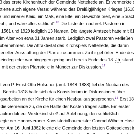
3 das erste Kirchenbuch der Gemeinde Nettelrede an. Er vermerkte 
otierte auch eigene Verse; während des Dreißigjährigen Krieges (161
nd einerlei Kleid, ein Maß, eine Elle, ein Gewichte breit, eine Sprac
16
hl, und wäre alles schlicht“.
Die Liste der
nachref.
Pastoren in
n 1561 und 1929 lediglich 13 Namen. Die längste Amtszeit hatte mit 6
m Alter von etwa 91 Jahren starb. Lediglich zwei Pastoren verließen
 übernehmen. Die Attraktivität des Kirchspiels Nettelrede, die daran
materiellen Ausstattung der Pfarre zusammen: Zu ihr gehörten Ende des
eindeglieder war hingegen gering und bereits Ende des 18.
Jh.
stand 
17
 mit der ersten Pfarrstelle in Münder zur Diskussion.
it von
P.
Ernst Otto Holscher (
amt.
1849–1888) fiel der Neubau des
s. Bereits 1818 hatte sich das Konsistorium in Diskussionen über
18
gsarbeiten an der Kirche für einen Neubau ausgesprochen.
Erst 1
die Gemeinde zu, die die Hälfte der Kosten tragen sollte. Ein erster
aukondukteur Wedekind stieß auf Ablehnung, den schließlich
legte der Hannoveraner Konsistorialbaumeister Conrad Wilhelm Has
or. Am 16. Juni 1862 feierte die Gemeinde den letzten Gottesdienst i