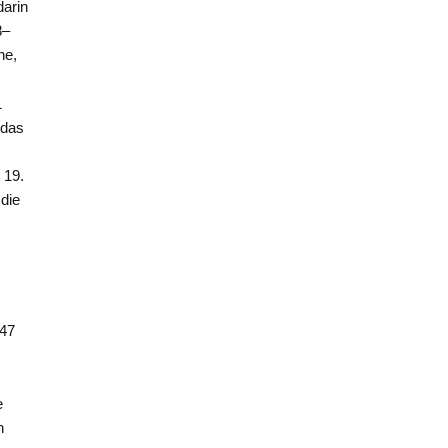
darin
8–
he,
1
 das
 19.
die
847
e
n