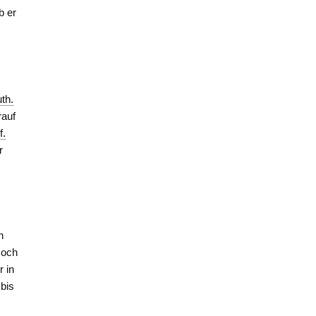
b er
uth.
rauf
f.
r
h
Noch
r in
 bis