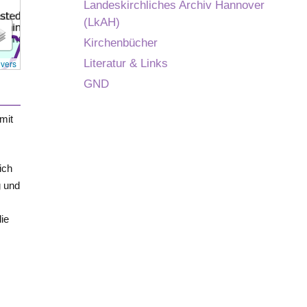
Landeskirchliches Archiv Hannover
(LkAH)
Kirchenbücher
Literatur & Links
overs
GND
mit
ich
g
und
ie