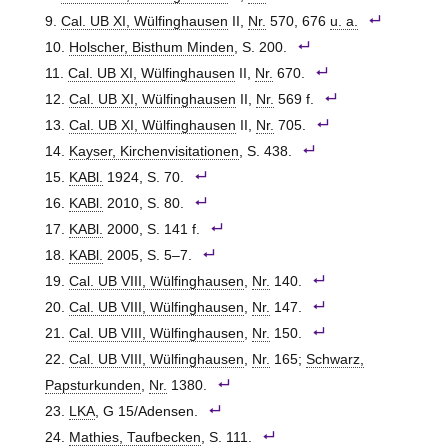
Cal. UB XI, Wülfinghausen
II,
Nr.
570, 676
u. a.
Holscher, Bisthum Minden
, S. 200.
Cal. UB XI, Wülfinghausen
II,
Nr.
670.
Cal. UB XI, Wülfinghausen
II,
Nr.
569 f.
Cal. UB XI, Wülfinghausen
II,
Nr.
705.
Kayser, Kirchenvisitationen
, S. 438.
KABl.
1924, S. 70.
KABl.
2010, S. 80.
KABl.
2000, S. 141 f.
KABl.
2005, S. 5–7.
Cal. UB VIII, Wülfinghausen
,
Nr.
140.
Cal. UB VIII, Wülfinghausen
,
Nr.
147.
Cal. UB VIII, Wülfinghausen
,
Nr.
150.
Cal. UB VIII, Wülfinghausen
,
Nr.
165;
Schwarz,
Papsturkunden
,
Nr.
1380.
LKA
, G 15/Adensen.
Mathies, Taufbecken
, S. 111.