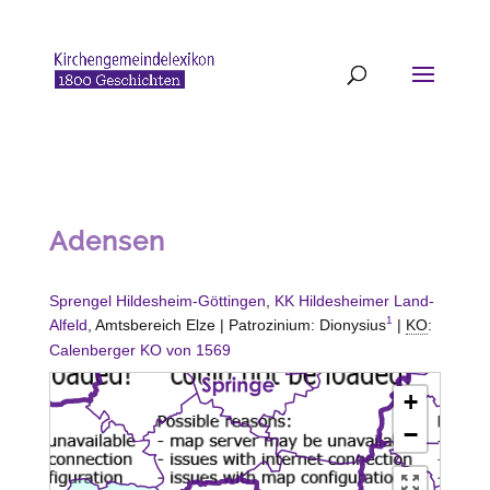
Adensen
Sprengel Hildesheim-Göttingen
,
KK Hildesheimer Land-
1
Alfeld
, Amtsbereich
Elze
| Patrozinium: Dionysius
|
KO
:
Calenberger KO von 1569
+
−