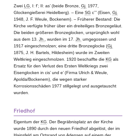
Zwei
LG
, I: f’; II: as’ (beide Bronze,
Gj.
1977,
Glockengießerei Heidelberg). – Eine
SG
c’’’ (Eisen,
Gj.
1948, J. F. Weule,
Bockenem
). – Früherer Bestand: Die
Kirche verfügte früher über ein dreiteiliges Bronzegeläut.
Die beiden größeren Bronzeglocken, ursprünglich wohl
aus dem 13.
Jh.
, wurden im 17.
Jh.
umgegossen und
1917 eingeschmolzen; eine dritte Bronzeglocke (
Gj.
1875, J. H. Bartels, Hildesheim) wurde im Zweiten
Weltkrieg eingeschmolzen. 1920 beschaffte die
KG
als
Ersatz für den Verlust des Ersten Weltkriegs zwei
Eisenglocken in cis’ und e’ (Firma Ulrich & Weule,
Apolda/Bockenem
), die wegen starker
Korrosionsschäden 1977 stillgelegt und ausgetauscht
wurden.
Friedhof
Eigentum der
KG
. Der Begräbnisplatz an der Kirche
wurde 1890 durch den neuen Friedhof abgelöst, der im
Hainsfeld am Ortsrand von Adensen auf einem der