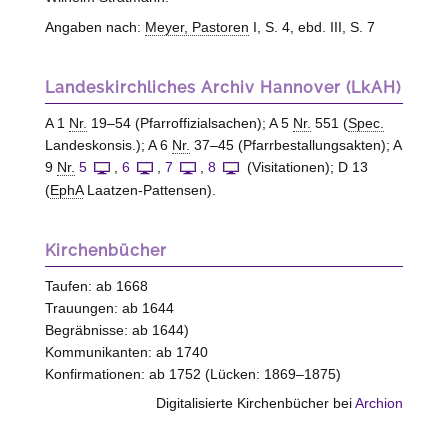
Angaben nach:
Meyer, Pastoren
I, S. 4, ebd. III, S. 7
Landeskirchliches Archiv Hannover (LkAH)
A 1
Nr.
19–54 (Pfarroffizialsachen); A 5
Nr.
551 (
Spec.
Landeskonsis.); A 6
Nr.
37–45 (Pfarrbestallungsakten); A
9
Nr.
5
,
6
,
7
,
8
(Visitationen); D 13
(
EphA
Laatzen-Pattensen).
Kirchenbücher
Taufen: ab 1668
Trauungen: ab 1644
Begräbnisse: ab 1644)
Kommunikanten: ab 1740
Konfirmationen: ab 1752 (Lücken: 1869–1875)
Digitalisierte Kirchenbücher bei
Archion