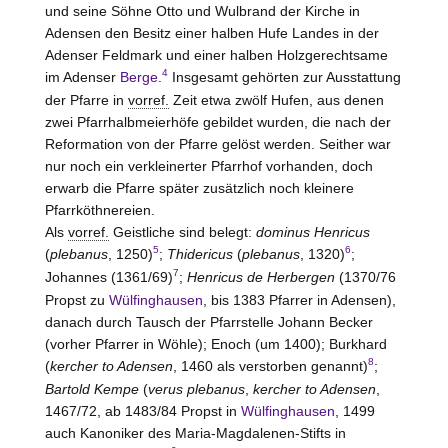
und seine Söhne Otto und Wulbrand der Kirche in
Adensen den Besitz einer halben Hufe Landes in der
Adenser Feldmark und einer halben Holzgerechtsame
4
im Adenser
Berge
.
Insgesamt gehörten zur Ausstattung
der Pfarre in
vorref.
Zeit etwa zwölf Hufen, aus denen
zwei Pfarrhalbmeierhöfe gebildet wurden, die nach der
Reformation von der Pfarre gelöst werden. Seither war
nur noch ein verkleinerter Pfarrhof vorhanden, doch
erwarb die Pfarre später zusätzlich noch kleinere
Pfarrköthnereien.
Als
vorref.
Geistliche sind belegt:
dominus
Henricus
5
6
(
plebanus
, 1250)
;
Thidericus
(
plebanus
, 1320)
;
7
Johannes (1361/69)
;
Henricus de Herbergen
(1370/76
Propst zu
Wülfinghausen
, bis 1383 Pfarrer in Adensen),
danach durch Tausch der Pfarrstelle Johann Becker
(vorher Pfarrer in Wöhle); Enoch (um 1400); Burkhard
8
(
kercher to Adensen
, 1460 als verstorben genannt)
;
Bartold Kempe
(
verus plebanus
,
kercher to Adensen
,
1467/72, ab 1483/84 Propst in
Wülfinghausen
, 1499
auch Kanoniker des Maria-Magdalenen-Stifts in