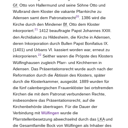
Gf.
Otto von
Hallermund
und seine Söhne Otto und
Wulbrand dem Kloster die vakante Pfarrkirche zu
20
Adensen samt dem Patronatsrecht
. 1386 wird die
Kirche durch den Mindener
Bf.
Otto dem Kloster
21
inkorporiert.
1412 beauftragte Papst Johannes XXIII.
den Archidiakon zu Hildesheim, die Kirche in Adensen,
deren Inkorporation durch Bullen Papst Bonifatius IX.
(1401) und Urbans VI. kassiert worden war, erneut zu
22
inkorporieren.
Seither waren die Pröpste des Klosters
Wülfinghausen
zugleich Pfarr- und Kirchherren in
Adensen. Das Präsentationsrecht wurde auch nach der
Reformation durch die Äbtissin des Klosters, später
durch die Klosterkammer, ausgeübt. 1889 wurden für
die fünf calenbergischen Frauenklöster bei ortsfremden
Kirchen die mit dem Patronat verbundenen Rechte,
insbesondere das Präsentationsrecht, auf die
Kirchenbehörde übertragen. Für die Dauer der
Verbindung mit
Wülfingen
wurde die
Pfarrstellenbesetzung abwechselnd durch das
LKA
und
die Gesamtfamilie Bock von
Wülfingen
als Inhaber des