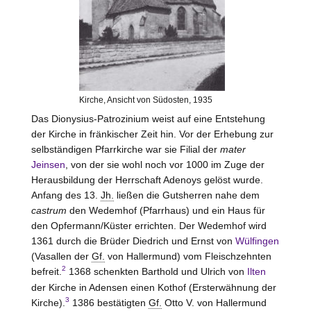
Kirche, Ansicht von Südosten, 1935
Das Dionysius-Patrozinium weist auf eine Entstehung
der Kirche in fränkischer Zeit hin. Vor der Erhebung zur
selbständigen Pfarrkirche war sie Filial der
mater
Jeinsen
, von der sie wohl noch vor 1000 im Zuge der
Herausbildung der Herrschaft Adenoys gelöst wurde.
Anfang des 13.
Jh.
ließen die Gutsherren nahe dem
castrum
den Wedemhof (Pfarrhaus) und ein Haus für
den Opfermann/Küster errichten. Der Wedemhof wird
1361 durch die Brüder Diedrich und Ernst von
Wülfingen
(Vasallen der
Gf.
von Hallermund) vom Fleischzehnten
2
befreit.
1368 schenkten Barthold und Ulrich von
Ilten
der Kirche in Adensen einen Kothof (Ersterwähnung der
3
Kirche).
1386 bestätigten
Gf.
Otto V. von Hallermund