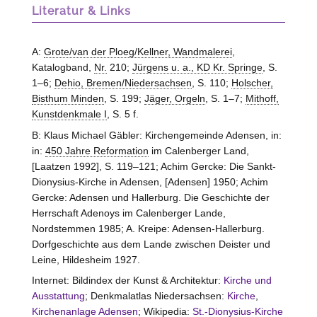
Literatur & Links
A:
Grote/van der Ploeg/Kellner, Wandmalerei
,
Katalogband,
Nr.
210;
Jürgens u. a., KD Kr. Springe
, S.
1–6;
Dehio, Bremen/Niedersachsen
, S. 110;
Holscher,
Bisthum Minden
, S. 199;
Jäger, Orgeln
, S. 1–7;
Mithoff,
Kunstdenkmale I
, S. 5 f.
B: Klaus Michael Gäbler: Kirchengemeinde Adensen, in:
in:
450 Jahre Reformation
im Calenberger Land,
[Laatzen 1992], S. 119–121; Achim Gercke: Die Sankt-
Dionysius-Kirche in Adensen, [Adensen] 1950; Achim
Gercke: Adensen und Hallerburg. Die Geschichte der
Herrschaft Adenoys im Calenberger Lande,
Nordstemmen 1985; A. Kreipe: Adensen-Hallerburg.
Dorfgeschichte aus dem Lande zwischen Deister und
Leine, Hildesheim 1927.
Internet: Bildindex der Kunst & Architektur:
Kirche und
Ausstattung
; Denkmalatlas Niedersachsen:
Kirche
,
Kirchenanlage Adensen
; Wikipedia:
St.-Dionysius-Kirche