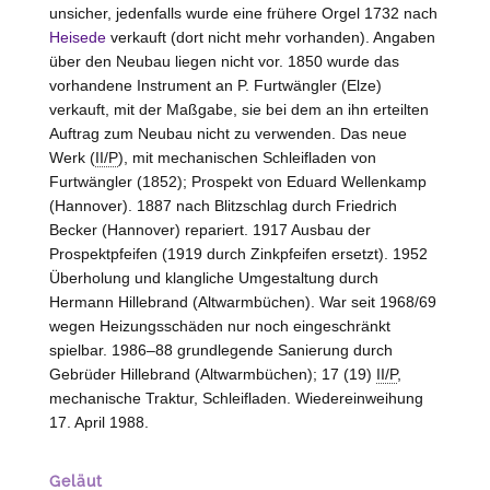
unsicher, jedenfalls wurde eine frühere Orgel 1732 nach
Heisede
verkauft (dort nicht mehr vorhanden). Angaben
über den Neubau liegen nicht vor. 1850 wurde das
vorhandene Instrument an P. Furtwängler (
Elze
)
verkauft, mit der Maßgabe, sie bei dem an ihn erteilten
Auftrag zum Neubau nicht zu verwenden. Das neue
Werk (
II/P
), mit mechanischen Schleifladen von
Furtwängler (1852); Prospekt von Eduard Wellenkamp
(
Hannover
). 1887 nach Blitzschlag durch Friedrich
Becker (
Hannover
) repariert. 1917 Ausbau der
Prospektpfeifen (1919 durch Zinkpfeifen ersetzt). 1952
Überholung und klangliche Umgestaltung durch
Hermann Hillebrand (
Altwarmbüchen
). War seit 1968/69
wegen Heizungsschäden nur noch eingeschränkt
spielbar. 1986–88 grundlegende Sanierung durch
Gebrüder Hillebrand (
Altwarmbüchen
); 17 (19)
II/P
,
mechanische Traktur, Schleifladen. Wiedereinweihung
17. April 1988.
Geläut