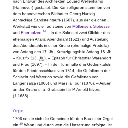
nach Entwurf des Architekten Eduard Wellenkamp
(
Hannover
) gestaltet. Die Kanzelfiguren stammen von
dem hannoverschen Bildhauer Georg Hurtzig. –
Achteckige Sandsteintaufe (1607), aus der gleichen
Werkstatt wie die Taufsteine von
Möllensen
,
Sibbesse
24
und
Eberholzen
.
– In der Sakristei zwei Ölbilder des
ehemaligen Altars: Abendmahl (1621) und Austeilung
des Abendmahls in einer Kirche (ehemalige Predella)
von Anfang des 17.
Jh.
; Kreuzigungsbild Anfang 18.
Jh.
– Kruzifix (13.
Jh.
). – Epitaph für Christoffer Warendorf
und Frau (1697). – In der Turmhalle drei Gedenktafeln
für den Friedensschluss von 1814, die Gefallenen der
Schlacht bei Waterloo sowie die Gefallenen von
Langensalza (1866) und Mars la Tour (1870). – Außen
an der Kirche
u. a.
Grabstein für
P.
Arnold Elvers
(† 1688).
Orgel
1706 setzte sich die Gemeinde für den Bau einer Orgel
25
ein.
Wann und durch wen die Umsetzung erfolgte, ist