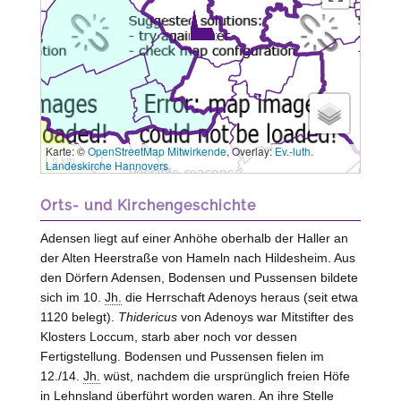
Karte: ©
OpenStreetMap Mitwirkende
, Overlay:
Ev.-luth.
3 km
Landeskirche Hannovers
Orts- und Kirchengeschichte
Adensen liegt auf einer Anhöhe oberhalb der Haller an
der Alten Heerstraße von Hameln nach Hildesheim. Aus
den Dörfern Adensen, Bodensen und Pussensen bildete
sich im 10.
Jh.
die Herrschaft Adenoys heraus (seit etwa
1120 belegt).
Thidericus
von
Adenoys
war Mitstifter des
Klosters
Loccum
, starb aber noch vor dessen
Fertigstellung. Bodensen und Pussensen fielen im
12./14.
Jh.
wüst, nachdem die ursprünglich freien Höfe
in Lehnsland überführt worden waren. An ihre
Stelle