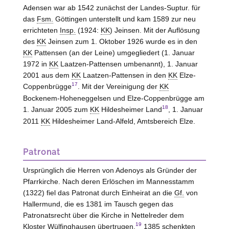
Adensen war ab 1542 zunächst der Landes-Suptur. für
das
Fsm.
Göttingen unterstellt und kam 1589 zur neu
errichteten
Insp.
(1924:
KK
) Jeinsen. Mit der Auflösung
des
KK
Jeinsen zum 1. Oktober 1926 wurde es in den
KK
Pattensen (an der Leine) umgegliedert (1. Januar
1972 in
KK
Laatzen-Pattensen umbenannt), 1. Januar
2001 aus dem
KK
Laatzen-Pattensen in den
KK
Elze-
17
Coppenbrügge
. Mit der Vereinigung der
KK
Bockenem-Hoheneggelsen und Elze-Coppenbrügge am
18
1. Januar 2005 zum
KK
Hildesheimer Land
, 1. Januar
2011
KK
Hildesheimer Land-Alfeld, Amtsbereich Elze.
Patronat
Ursprünglich die Herren von
Adenoys
als Gründer der
Pfarrkirche. Nach deren Erlöschen im Mannesstamm
(1322) fiel das Patronat durch Einheirat an die
Gf.
von
Hallermund
, die es 1381 im Tausch gegen das
Patronatsrecht über die Kirche in Nettelreder dem
19
Kloster
Wülfinghausen
übertrugen.
1385 schenkten