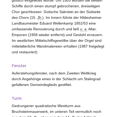
gotisch eingewölbt wurde. Um 1503 wurden die beiden
Schiffe durch einen stumpf gebrochenen, dreiseitigen
Chor geschlossen. Gotische Sakristei an der Südseite
des Chors (15.
Jh.
). Im Innern führte der Hildesheimer
Landbaumeister Eduard Wellenkamp 1852/53 eine
umfassende Renovierung durch und ließ
u. a.
Altar,
Emporen (1958 wieder entfernt) und Gestühl erneuern.
Im westlichen Mittelschiffsgewölbe über der Orgel sind
mittelalterliche Wandmalereien erhalten (1987 freigelegt
und restauriert).
Fenster
Auferstehungsfenster, nach dem Zweiten Weltkrieg
durch Angehörige eines in der Schlacht um Stalingrad
gefallenen Gemeindeglieds gestiftet.
Turm
Gedrungener quadratische Westturm aus
Bruchsteinmauerwerk, im unteren Teil vermutlich noch