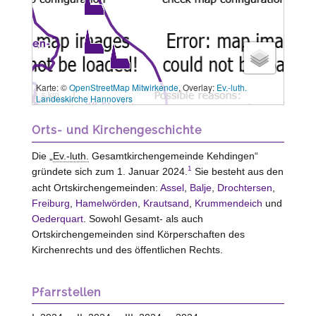
Karte: ©
OpenStreetMap Mitwirkende
, Overlay:
Ev.-luth.
5 km
Landeskirche Hannovers
Orts- und Kirchengeschichte
Die „
Ev.-luth.
Gesamtkirchengemeinde Kehdingen“
1
gründete sich zum 1. Januar 2024.
Sie besteht aus den
acht Ortskirchengemeinden:
Assel
,
Balje
,
Drochtersen
,
Freiburg
,
Hamelwörden
,
Krautsand
,
Krummendeich
und
Oederquart
. Sowohl Gesamt- als auch
Ortskirchengemeinden sind Körperschaften des
Kirchenrechts und des öffentlichen Rechts.
Pfarrstellen