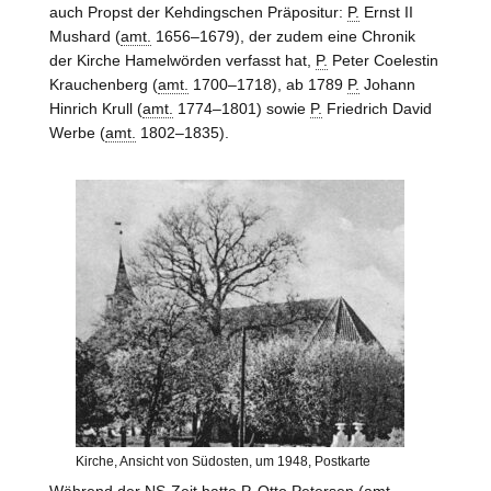
auch Propst der Kehdingschen Präpositur:
P.
Ernst II
Mushard (
amt.
1656–1679), der zudem eine Chronik
der Kirche Hamelwörden verfasst hat,
P.
Peter Coelestin
Krauchenberg (
amt.
1700–1718), ab 1789
P.
Johann
Hinrich Krull (
amt.
1774–1801) sowie
P.
Friedrich David
Werbe (
amt.
1802–1835).
Kirche, Ansicht von Südosten, um 1948, Postkarte
Während der NS-Zeit hatte
P.
Otto Petersen (
amt.