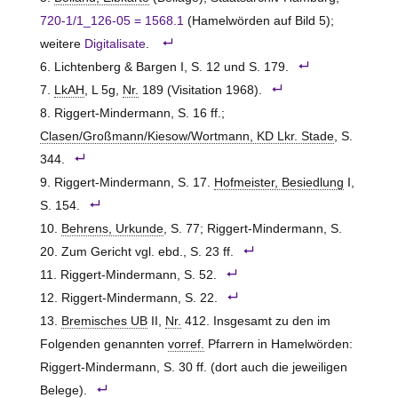
720-1/1_126-05 = 1568.1
(Hamelwörden auf Bild 5);
weitere
Digitalisate
.
Lichtenberg & Bargen I, S. 12 und S. 179.
LkAH
, L 5g,
Nr.
189 (Visitation 1968).
Riggert-Mindermann, S. 16 ff.;
Clasen/Großmann/Kiesow/Wortmann, KD Lkr. Stade
, S.
344.
Riggert-Mindermann, S. 17.
Hofmeister, Besiedlung
I,
S. 154.
Behrens, Urkunde
, S. 77; Riggert-Mindermann, S.
20. Zum Gericht vgl. ebd., S. 23 ff.
Riggert-Mindermann, S. 52.
Riggert-Mindermann, S. 22.
Bremisches UB
II,
Nr.
412. Insgesamt zu den im
Folgenden genannten
vorref.
Pfarrern in Hamelwörden:
Riggert-Mindermann, S. 30 ff. (dort auch die jeweiligen
Belege).