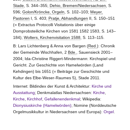
Stade
, S. 344–355;
Dehio, Bremen/Niedersachsen
, S.
596;
Golon/Kröncke, Orgeln
, S. 102–103;
Meyer,
Pastoren
I, S. 403;
Pratje, Abhandlungen
II, S. 150–151
(= Extractus Protocolli Visitationis über einige
Domprobsteiliche Kirchen von 1581 1582 1583, S. 143–
184);
Wolters, Kirchenvisitation 1588
, S. 113–115.
B: Lars Lichtenberg & Anna von Bargen (
Red.
): Chronik
der Gemeinde Wischhafen, 2
Bde.
, Sauensieck 2001–
2004; Ida-Christine Riggert-Mindermann: Kirchspiel und
Gericht. Zur Geschichte von Hamelwörden (Land
Kehdingen) bis 1651 (= Beiträge zur Geschichte und
Kultur des Elbe-Weser-Raumes 5), Stade 2011.
Internet: Bildindex der Kunst & Architektur:
Kirche und
Ausstattung
; Denkmalatlas Niedersachsen:
Kirche
,
Kirche
,
Kirchhof
,
Gefallenendenkmal
; Wikipedia:
Dionysiuskirche (Hamelwörden)
; Nomine (Norddeutsche
Orgelmusikkultur in Niedersachsen und Europa):
Orgel
.