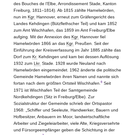
des Bouches de l’Elbe, Arrondissement
Stade, Kanton
Freiburg
, 1811–1814). Ab 1815 zählte Hamelwörden,
nun im
Kgr.
Hannover
, erneut zum Gräfengericht des
Landes
Kehdingen
(Bützflethscher Teil) und kam 1852
zum Amt
Wischhafen
, das 1859 im Amt
Freiburg/Elbe
aufging. Mit der Annexion des
Kgr.
Hannover
fiel
Hamelwörden 1866 an das
Kgr.
Preußen. Seit der
Einführung der Kreisverfassung im Jahr 1885 zählte das
Dorf zum
Kr.
Kehdingen
und kam bei dessen Auflösung
1932 zum
Lkr.
Stade
. 1928 wurde Neuland nach
Hamelwörden eingemeindet. 1962 änderte die politische
Gemeinde Hamelwörden ihren Namen und nannte sich
6
fortan nach dem größten Ortsteil Wischhafen.
Seit
1971 ist Wischhafen Teil der Samtgemeinde
Nordkehdingen (Sitz in Freiburg/Elbe). Zur
Sozialstruktur der Gemeinde schrieb der Ortspastor
1968: „Schiffer und Seeleute, Handwerker, Bauern und
Hofbesitzer, Anbauern im Moor, landwirtschaftliche
Arbeiter und Ziegeleiarbeiter, viele Alte, Kriegsversehrte
und Fürsorgeempfänger geben die Schichtung in der