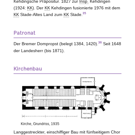
Kehdingsche Präpositur. 1827 zur
Insp.
Kehdingen
(1924:
KK
). Der
KK
Kehdingen
fusionierte 1976 mit dem
35
KK
Stade-Altes Land zum
KK
Stade.
Patronat
36
Der Bremer Dompropst (belegt 1384, 1420).
Seit 1648
der Landesherr (bis 1871).
Kirchenbau
Kirche, Grundriss, 1935
Langgestreckter, einschiffiger Bau mit fünfseitigem Chor