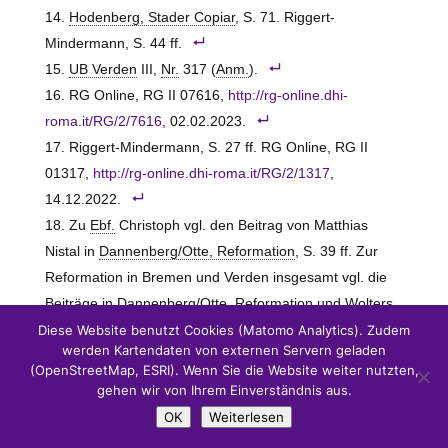
Hodenberg, Stader Copiar
, S. 71. Riggert-
Mindermann, S. 44 ff.
UB Verden
III,
Nr.
317 (
Anm.
).
RG Online, RG II 07616,
http://rg-online.dhi-
roma.it/RG/2/7616
, 02.02.2023.
Riggert-Mindermann, S. 27 ff. RG Online, RG II
01317,
http://rg-online.dhi-roma.it/RG/2/1317
,
14.12.2022.
Zu
Ebf.
Christoph vgl. den Beitrag von Matthias
Nistal in
Dannenberg/Otte, Reformation
, S. 39 ff. Zur
Reformation in Bremen und Verden insgesamt vgl. die
Beiträge in
Dannenberg/Otte, Reformation
und
Wolters,
Reformationsjahrhundert
, S. 50 ff.
Diese Website benutzt Cookies (Matomo Analytics). Zudem
werden Kartendaten von externen Servern geladen
Riggert-Mindermann, S. 36 f.
(OpenStreetMap, ESRI). Wenn Sie die Website weiter nutzten,
Text, Übersetzung und Abb. bei Riggert-
gehen wir von Ihrem Einverständnis aus.
Mindermann, S. 38 ff.
OK
Weiterlesen
Riggert-Mindermann, S. 46 ff.