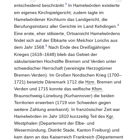
3
entscheidend beschränkt.
In Hamelwörden existierte
ein eigenes Kirchspielgericht; zudem tagte im
Hamelwördener Kirchturm das Landgericht, die
4
Berufungsinstanz aller Gerichte im Land
Kehdingen
.
Eine erste, eher stilisierte, Ortsansicht Hamelwördens
findet sich auf der Elbkarte von Melchior Lorichs aus
5
dem Jahr 1568.
Nach Ende des Dreißigjährigen
Krieges (1618–1648) blieb das Gebiet der
säkularisierten Hochstifte
Bremen und Verden
unter
schwedischer Herrschaft (vereinigte Herzogtümer
Bremen-Verden
). Im Großen Nordischen Krieg (1700–
1721) besetzte Dänemark 1712 die
Hzm.
Bremen und
Verden
und 1715 konnte das welfische
Kfsm.
Braunschweig-Lüneburg
(Kurhannover) die beiden
Territorien erwerben (1719 von Schweden gegen
weitere Zahlung anerkannt). In französischer Zeit war
Hamelwörden im Jahr 1810 kurzzeitig Teil des
Kgr.
Westphalen (Departement der Elbe- und
Wesermündung, Distrikt
Stade
, Kanton Freiburg) und
kam dann an das Kaiserreich Frankreich (Département