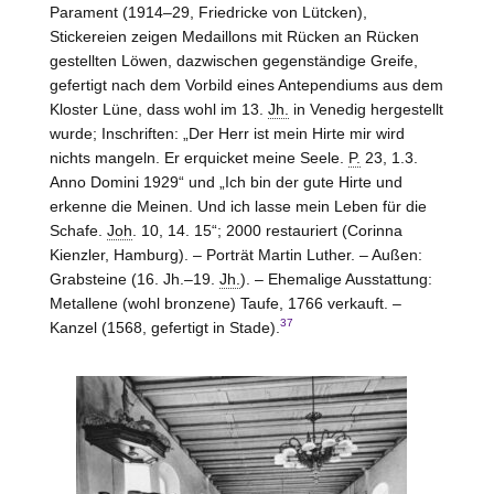
Parament (1914–29, Friedricke von
Lütcken
),
Stickereien zeigen Medaillons mit Rücken an Rücken
gestellten Löwen, dazwischen gegenständige Greife,
gefertigt nach dem Vorbild eines Antependiums aus dem
Kloster
Lüne
, dass wohl im 13.
Jh.
in Venedig hergestellt
wurde; Inschriften: „Der Herr ist mein Hirte mir wird
nichts mangeln. Er erquicket meine Seele.
P.
23, 1.3.
Anno Domini 1929“ und „Ich bin der gute Hirte und
erkenne die Meinen. Und ich lasse mein Leben für die
Schafe.
Joh
. 10, 14. 15“; 2000 restauriert (Corinna
Kienzler,
Hamburg
). – Porträt Martin Luther. – Außen:
Grabsteine (16. Jh.–19.
Jh.
). – Ehemalige Ausstattung:
Metallene (wohl bronzene) Taufe, 1766 verkauft. –
37
Kanzel (1568, gefertigt in
Stade
).