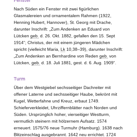
Fenster
Nach Süden ein Fenster mit zwei figürlichen
Glasmalereien und ornamentalem Rahmen (1922,
Henning Hubert,
Hannover
), St. Georg mit Drache,
darunter Inschrift: „Zum Andenken an Eduard von
Lütcken
geb.
d. 26. Okt. 1882, gefallen den 15. Sept
1914“; Christus, der mit einem jüngeren Mädchen
spricht (vielleicht Maria,
Lk
10,38–39), darunter Inschrift:
„Zum Andenken an Bernhardine von
Reden
geb.
von
Lütcken
,
geb.
d. 18. Juli 1881, gest. d. 6. Aug. 1909“.
Turm
Über dem Westgiebel sechsseitiger Dachreiter mit
offener Laterne und sechsseitiger Haube, bekrönt mit
Kugel, Wetterfahne und Kreuz, erbaut 1749.
Schieferverkleidet, Uhrziffernblätter nach Norden und
Süden. Ursprünglich hoher, vierseitiger Westturm,
vermutlich steinern mit hölzernem Aufsatz. 1574
erneuert. 1575/76 neue Turmuhr (
Hamburg
). 1638 nach
Blitzeinschlag ausgebrannt. 1642 neu errichtet. 1724