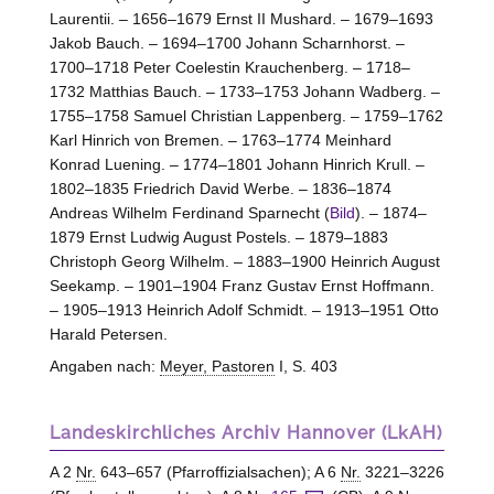
Laurentii. – 1656–1679 Ernst II Mushard. – 1679–1693
Jakob Bauch. – 1694–1700 Johann Scharnhorst. –
1700–1718 Peter Coelestin Krauchenberg. – 1718–
1732 Matthias Bauch. – 1733–1753 Johann Wadberg. –
1755–1758 Samuel Christian Lappenberg. – 1759–1762
Karl Hinrich von
Bremen
. – 1763–1774 Meinhard
Konrad Luening. – 1774–1801 Johann Hinrich Krull. –
1802–1835 Friedrich David Werbe. – 1836–1874
Andreas Wilhelm Ferdinand Sparnecht (
Bild
). – 1874–
1879 Ernst Ludwig August Postels. – 1879–1883
Christoph Georg Wilhelm. – 1883–1900 Heinrich August
Seekamp. – 1901–1904 Franz Gustav Ernst Hoffmann.
– 1905–1913 Heinrich Adolf Schmidt. – 1913–1951 Otto
Harald Petersen.
Angaben nach:
Meyer, Pastoren
I, S. 403
Landeskirchliches Archiv Hannover (LkAH)
A 2
Nr.
643–657 (Pfarroffizialsachen); A 6
Nr.
3221–3226