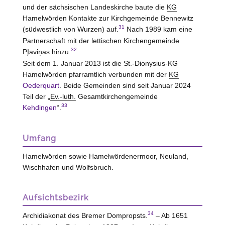
und der sächsischen Landeskirche baute die
KG
Hamelwörden Kontakte zur Kirchgemeinde Bennewitz
31
(südwestlich von Wurzen) auf.
Nach 1989 kam eine
Partnerschaft mit der lettischen Kirchengemeinde
32
PĮaviņas hinzu.
Seit dem 1. Januar 2013 ist die St.-Dionysius-KG
Hamelwörden pfarramtlich verbunden mit der
KG
Oederquart
. Beide Gemeinden sind seit Januar 2024
Teil der „
Ev.-luth.
Gesamtkirchengemeinde
33
Kehdingen
“.
Umfang
Hamelwörden sowie Hamelwördenermoor, Neuland,
Wischhafen und Wolfsbruch.
Aufsichtsbezirk
34
Archidiakonat des Bremer Dompropsts.
– Ab 1651