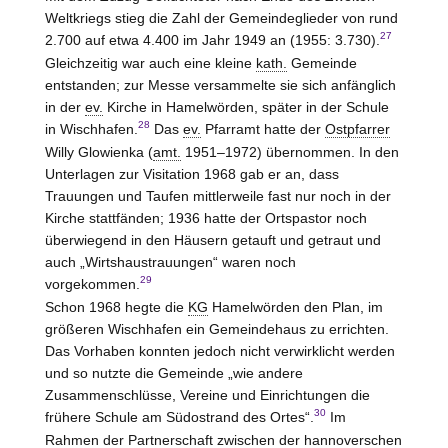
Weltkriegs stieg die Zahl der Gemeindeglieder von rund
27
2.700 auf etwa 4.400 im Jahr 1949 an (1955: 3.730).
Gleichzeitig war auch eine kleine
kath.
Gemeinde
entstanden; zur Messe versammelte sie sich anfänglich
in der
ev.
Kirche in Hamelwörden, später in der Schule
28
in Wischhafen.
Das
ev.
Pfarramt hatte der
Ostpfarrer
Willy Glowienka (
amt.
1951–1972) übernommen. In den
Unterlagen zur Visitation 1968 gab er an, dass
Trauungen und Taufen mittlerweile fast nur noch in der
Kirche stattfänden; 1936 hatte der Ortspastor noch
überwiegend in den Häusern getauft und getraut und
auch „Wirtshaustrauungen“ waren noch
29
vorgekommen.
Schon 1968 hegte die
KG
Hamelwörden den Plan, im
größeren Wischhafen ein Gemeindehaus zu errichten.
Das Vorhaben konnten jedoch nicht verwirklicht werden
und so nutzte die Gemeinde „wie andere
Zusammenschlüsse, Vereine und Einrichtungen die
30
frühere Schule am Südostrand des Ortes“.
Im
Rahmen der Partnerschaft zwischen der hannoverschen