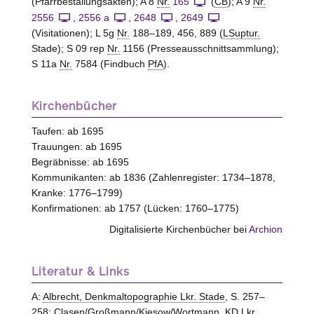
(Pfarrbestallungsakten); A 8
Nr.
165
(
CB
); A 9
Nr.
2556
,
2556 a
,
2648
,
2649
(Visitationen); L 5g
Nr.
188–189, 456, 889 (
LSuptur.
Stade); S 09 rep
Nr.
1156 (Presseausschnittsammlung);
S 11a
Nr.
7584 (Findbuch
PfA
).
Kirchenbücher
Taufen: ab 1695
Trauungen: ab 1695
Begräbnisse: ab 1695
Kommunikanten: ab 1836 (Zahlenregister: 1734–1878,
Kranke: 1776–1799)
Konfirmationen: ab 1757 (Lücken: 1760–1775)
Digitalisierte Kirchenbücher bei
Archion
Literatur & Links
A:
Albrecht, Denkmaltopographie Lkr. Stade
, S. 257–
258;
Clasen/Großmann/Kiesow/Wortmann, KD Lkr.