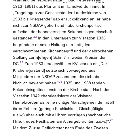
1913–1951) das Pfarramt in Hamelwörden inne. Im
„Fragebogen zur Geschichte der Landeskirche von
1933 bis Kriegsende“ gab er rückblickend an, er habe
nicht zur
NSDAP
gehört und habe kirchenpolitisch
aufseiten der hannoverschen Bekenntnisgemeinschaft
23
gestanden.
In den Unterlagen zur Visitation 1936
begründete er seine Haltung
u. a.
mit „dem
verschwommenen Kirchenbegriff und der gebrochenen
Stellung zur h[eiligen] Schrift“ in weiten Kreisen der
24
DC
.
Zum 1933 neu gewählten
KV
schrieb er: „Der
Kirchenv[orstand] setzte sich vorwiegend aus
Mitgliedern der
NSDAP
zusammen, die sich aber
25
kirchlich bewährt haben.“
1935 und 1938 fanden
Bekenntnisgottesdienste in der Kirche statt. Nach der
Visitation 1942 charakterisierte der Visitator
Hamelwörden als „eine richtige Marschgemeinde mit all
ihren Fehlern (geringe Kirchlichkeit, Gleichgültigkeit
u.s.w.) aber auch mit all ihren Vorzügen (nachbarliche
26
Hilfe, treues Festhalten am Althergebrachten u.s.w.)“.
Mit dem Zuzug Geflüchteter nach Ende des Zweiten