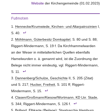
Website
der Kirchengemeinde (01.02.2023)
Fußnoten
Hennecke/Krumwiede, Kirchen- und Altarpatrozinien
I,
S. 40.
Möhlmann, Güterbesitz Domkapitel
, S. 80 und S. 88;
Riggert-Mindermann, S. 19 f. Da Kirchhammelwarden
an der Weser in mittelalterlichen Quellen ebenfalls
Hamelwurden
o. ä. genannt wird, ist die Zuordnung der
Belege nicht immer eindeutig, vgl. Riggert-Mindermann,
S. 11.
Dannenberg/Schulze, Geschichte
II, S. 205 (Zitat)
und S. 217;
Hucker, Freiheit
, S. 101 ff; Riggert-
Mindermann, S. 15.
Clasen/Großmann/Kiesow/Wortmann, KD Lkr. Stade
,
S. 344; Riggert-Mindermann, S. 126 f.
Bolland, Elbkarte
(Beilage); Staatsarchiv Hamburg,