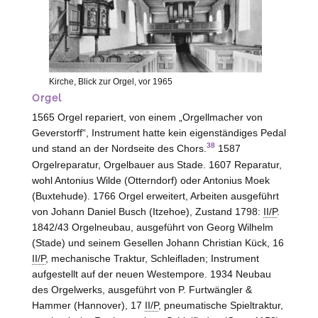
Kirche, Blick zur Orgel, vor 1965
Orgel
1565 Orgel repariert, von einem „Orgellmacher von
Geverstorff“, Instrument hatte kein eigenständiges Pedal
38
und stand an der Nordseite des Chors.
1587
Orgelreparatur, Orgelbauer aus
Stade
. 1607 Reparatur,
wohl Antonius Wilde (
Otterndorf
) oder Antonius Moek
(
Buxtehude
). 1766 Orgel erweitert, Arbeiten ausgeführt
von Johann Daniel Busch (
Itzehoe
), Zustand 1798:
II/P
.
1842/43 Orgelneubau, ausgeführt von Georg Wilhelm
(
Stade
) und seinem Gesellen Johann Christian Kück, 16
II/P
, mechanische Traktur, Schleifladen; Instrument
aufgestellt auf der neuen Westempore. 1934 Neubau
des Orgelwerks, ausgeführt von P. Furtwängler &
Hammer (
Hannover
), 17
II/P
, pneumatische Spieltraktur,