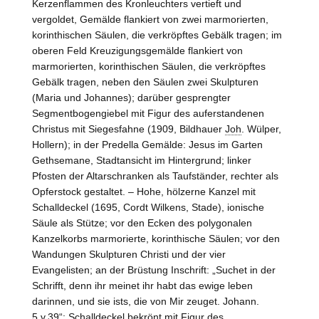
Kerzenflammen des Kronleuchters vertieft und
vergoldet, Gemälde flankiert von zwei marmorierten,
korinthischen Säulen, die verkröpftes Gebälk tragen; im
oberen Feld Kreuzigungsgemälde flankiert von
marmorierten, korinthischen Säulen, die verkröpftes
Gebälk tragen, neben den Säulen zwei Skulpturen
(Maria und Johannes); darüber gesprengter
Segmentbogengiebel mit Figur des auferstandenen
Christus mit Siegesfahne (1909, Bildhauer
Joh
. Wülper,
Hollern
); in der Predella Gemälde: Jesus im Garten
Gethsemane, Stadtansicht im Hintergrund; linker
Pfosten der Altarschranken als Taufständer, rechter als
Opferstock gestaltet. –
Hohe
, hölzerne Kanzel mit
Schalldeckel (1695, Cordt Wilkens,
Stade
), ionische
Säule als Stütze; vor den Ecken des polygonalen
Kanzelkorbs marmorierte, korinthische Säulen; vor den
Wandungen Skulpturen Christi und der vier
Evangelisten; an der Brüstung Inschrift: „Suchet in der
Schrifft, denn ihr meinet ihr habt das ewige leben
darinnen, und sie ists, die von Mir zeuget. Johann.
5.v.39“; Schalldeckel bekrönt mit Figur des