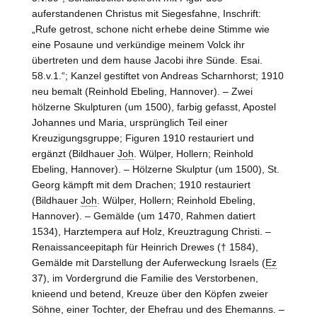
auferstandenen Christus mit Siegesfahne, Inschrift:
„Rufe getrost, schone nicht erhebe deine Stimme wie
eine Posaune und verkündige meinem Volck ihr
übertreten und dem hause Jacobi ihre Sünde. Esai.
58.v.1.“; Kanzel gestiftet von Andreas Scharnhorst; 1910
neu bemalt (Reinhold Ebeling,
Hannover
). – Zwei
hölzerne Skulpturen (um 1500), farbig gefasst, Apostel
Johannes und Maria, ursprünglich Teil einer
Kreuzigungsgruppe; Figuren 1910 restauriert und
ergänzt (Bildhauer
Joh
. Wülper,
Hollern
; Reinhold
Ebeling, Hannover). – Hölzerne Skulptur (um 1500), St.
Georg kämpft mit dem Drachen; 1910 restauriert
(Bildhauer
Joh
. Wülper,
Hollern
; Reinhold Ebeling,
Hannover
). – Gemälde (um 1470, Rahmen datiert
1534), Harztempera auf Holz, Kreuztragung Christi. –
Renaissanceepitaph für Heinrich Drewes († 1584),
Gemälde mit Darstellung der Auferweckung Israels (
Ez
37), im Vordergrund die Familie des Verstorbenen,
knieend und betend, Kreuze über den Köpfen zweier
Söhne, einer Tochter, der Ehefrau und des Ehemanns. –