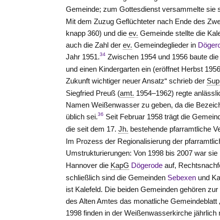
Gemeinde; zum Gottesdienst versammelte sie s
Mit dem Zuzug Geflüchteter nach Ende des Zwe
knapp 360) und die
ev.
Gemeinde stellte die Kale
auch die Zahl der
ev.
Gemeindeglieder in
Döger
34
Jahr 1951.
Zwischen 1954 und 1956 baute die 
und einen Kindergarten ein (eröffnet Herbst 1956
Zukunft wichtiger neuer Ansatz“ schrieb der
Sup
Siegfried Preuß (
amt.
1954–1962) regte anlässlic
Namen Weißenwasser zu geben, da die Bezei
36
üblich sei.
Seit Februar 1958 trägt die Gemei
die seit dem 17.
Jh.
bestehende pfarramtliche V
Im Prozess der Regionalisierung der pfarramtli
Umstrukturierungen: Von 1998 bis 2007 war sie 
Hannover die
KapG
Dögerode
auf, Rechtsnachf
schließlich sind die Gemeinden
Sebexen
und Kal
ist Kalefeld. Die beiden Gemeinden gehören zu
des Alten Amtes das monatliche Gemeindeblatt „
1998 finden in der Weißenwasserkirche jährlich