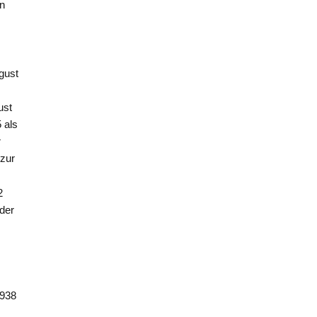
en
gust
ust
 als
r
 zur
2
der
1938