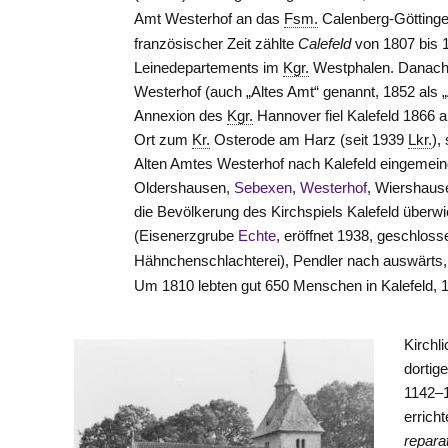
Amt
Westerhof
an das
Fsm.
Calenberg-Götting
französischer Zeit zählte
Calefeld
von 1807 bis 
Leinedepartements im
Kgr.
Westphalen. Danach 
Westerhof
(auch „Altes Amt“ genannt, 1852 als
Annexion des
Kgr.
Hannover
fiel Kalefeld 1866 
Ort zum
Kr.
Osterode
am Harz (seit 1939
Lkr.
),
Alten Amtes
Westerhof
nach Kalefeld eingemein
Oldershausen,
Sebexen
,
Westerhof
, Wiershau
die Bevölkerung des Kirchspiels Kalefeld überw
(Eisenerzgrube
Echte
, eröffnet 1938, geschloss
Hähnchenschlachterei), Pendler nach auswärts,
Um 1810 lebten gut 650 Menschen in Kalefeld, 
Kirchl
dortig
1142–
errich
repar