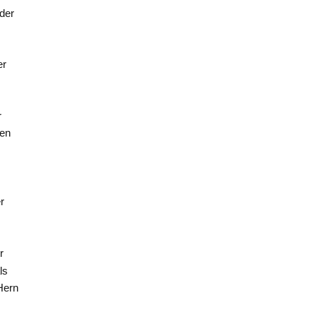
 der
er
r
sen
r
r
ls
Hern