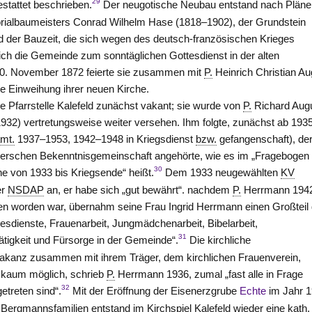
29
stattet beschrieben.
Der neugotische Neubau entstand nach Plän
rialbaumeisters Conrad Wilhelm Hase (1818–1902), der Grundstein
 der Bauzeit, die sich wegen des deutsch-französischen Krieges
ich die Gemeinde zum sonntäglichen Gottesdienst in der alten
0. November 1872 feierte sie zusammen mit
P.
Heinrich Christian Au
e Einweihung ihrer neuen Kirche.
e Pfarrstelle Kalefeld zunächst vakant; sie wurde von
P.
Richard Aug
32) vertretungsweise weiter versehen. Ihm folgte, zunächst ab 1935
mt.
1937–1953, 1942–1948 in Kriegsdienst
bzw.
gefangenschaft), de
verschen Bekenntnisgemeinschaft angehörte, wie es im „Fragebogen
30
e von 1933 bis Kriegsende“ heißt.
Dem 1933 neugewählten
KV
er
NSDAP
an, er habe sich „gut bewährt“. nachdem
P.
Herrmann 194
n worden war, übernahm seine Frau Ingrid Herrmann einen Großteil 
esdienste, Frauenarbeit, Jungmädchenarbeit, Bibelarbeit,
31
ätigkeit und Fürsorge in der Gemeinde“.
Die kirchliche
kanz zusammen mit ihrem Träger, dem kirchlichen Frauenverein,
 kaum möglich, schrieb
P.
Herrmann 1936, zumal „fast alle in Frage
32
treten sind“.
Mit der Eröffnung der Eisenerzgrube
Echte
im Jahr 
Bergmannsfamilien entstand im Kirchspiel Kalefeld wieder eine
kath.