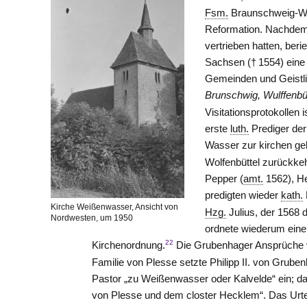
Fsm.
Braunschweig-Wo
Reformation. Nachde
vertrieben hatten, beri
Sachsen († 1554) eine 
Gemeinden und Geistli
Brunschwig, Wulffenbüt
Visitationsprotokollen i
erste
luth.
Prediger de
Wasser zur kirchen ge
Wolfenbüttel zurückke
Pepper (
amt.
1562), H
predigten wieder
kath.
Kirche Weißenwasser, Ansicht von
Hzg.
Julius, der 1568 
Nordwesten, um 1950
ordnete wiederum eine 
22
Kirchenordnung.
Die Grubenhager Ansprüche v
Familie von
Plesse
setzte Philipp II. von
Gruben
Pastor „zu Weißenwasser oder Kalvelde“ ein; da
von
Plesse
und dem closter Hecklem“. Das Urtei