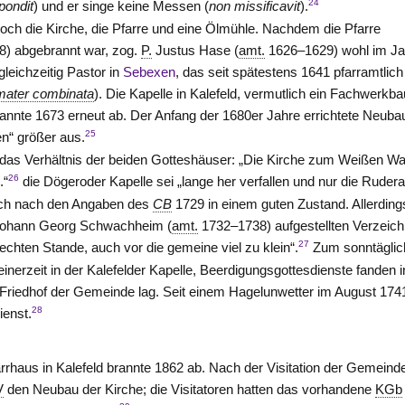
24
pondit
) und er singe keine Messen (
non missificavit
).
noch die Kirche, die Pfarre und eine Ölmühle. Nachdem die Pfarre
8) abgebrannt war, zog.
P.
Justus Hase (
amt.
1626–1629) wohl im Ja
eichzeitig Pastor in
Sebexen
, das seit spätestens 1641 pfarramtlich
mater combinata
). Die Kapelle in Kalefeld, vermutlich ein Fachwerkba
annte 1673 erneut ab. Der Anfang der 1680er Jahre errichtete Neubau 
25
n“ größer aus.
 das Verhältnis der beiden Gotteshäuser: „Die Kirche zum Weißen W
26
.“
die Dögeroder Kapelle sei „lange her verfallen und nur die Ruder
sich nach den Angaben des
CB
1729 in einem guten Zustand. Allerding
ohann Georg Schwachheim (
amt.
1732–1738) aufgestellten Verzeich
27
echten Stande, auch vor die gemeine viel zu klein“.
Zum sonntäglic
erzeit in der Kalefelder Kapelle, Beerdigungsgottesdienste fanden i
 Friedhof der Gemeinde lag. Seit einem Hagelunwetter im August 174
28
ienst.
rrhaus in Kalefeld brannte 1862 ab. Nach der Visitation der Gemeind
V
den Neubau der Kirche; die Visitatoren hatten das vorhandene
KGb