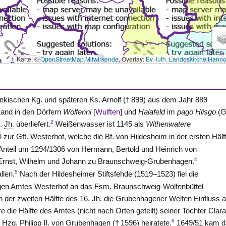
Karte: ©
OpenStreetMap Mitwirkende
, Overlay:
Ev.-luth. Landeskirche Hann
ränkischen
Kg.
und späteren
Ks.
Arnolf († 899) aus dem Jahr 889
and in den Dörfern
Wolfenni
[
Wulften
] und
Halafeld
im
pago
Hlisgo
(G
2
5.
Jh.
überliefert.
Weißenwasser ist 1145 als
Withenwatere
l zur
Gft.
Westerhof
, welche die
Bf.
von
Hildesheim
in der ersten Hälf
 Anteil um 1294/1306 von Hermann, Bertold und Heinrich von
4
rnst, Wilhelm und Johann zu
Braunschweig-Grubenhagen
.
5
llen.
Nach der Hildesheimer Stiftsfehde (1519–1523) fiel die
igen Amtes
Westerhof
an das
Fsm.
Braunschweig-Wolfenbüttel
 der zweiten Hälfte des 16.
Jh.
die Grubenhagener Welfen Einfluss a
e die Hälfte des Amtes (nicht nach Orten geteilt) seiner Tochter Clar
6
0
Hzg.
Philipp II. von
Grubenhagen
(† 1596) heiratete.
1649/51 kam d