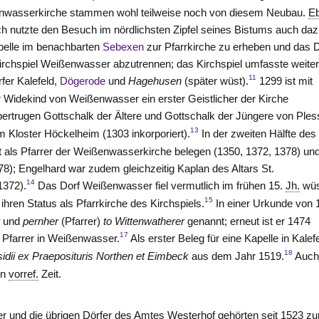
nwasserkirche stammen wohl teilweise noch von diesem Neubau.
Eb
ch nutzte den Besuch im nördlichsten Zipfel seines Bistums auch daz
pelle im benachbarten
Sebexen
zur Pfarrkirche zu erheben und das D
rchspiel Weißenwasser abzutrennen; das Kirchspiel umfasste weiter
11
rfer Kalefeld,
Dögerode
und
Hagehusen
(später wüst).
1299 ist mit
r Widekind von
Weißenwasser
ein erster Geistlicher der Kirche
bertrugen Gottschalk der Ältere und Gottschalk der Jüngere von
Ples
13
m Kloster
Höckelheim
(1303 inkorporiert).
In der zweiten Hälfte des
t als Pfarrer der Weißenwasserkirche belegen (1350, 1372, 1378) un
78); Engelhard war zudem gleichzeitig Kaplan des Altars St.
14
1372).
Das Dorf Weißenwasser fiel vermutlich im frühen 15.
Jh.
wüs
15
 ihren Status als Pfarrkirche des Kirchspiels.
In einer Urkunde von 
r
und
pernher
(Pfarrer)
to Wittenwatherer
genannt; erneut ist er 1474
17
Pfarrer in Weißenwasser.
Als erster Beleg für eine Kapelle in Kalef
18
dii ex Praeposituris
Northen
et Eimbeck
aus dem Jahr 1519.
Auch
in
vorref.
Zeit.
r und die übrigen Dörfer des Amtes
Westerhof
gehörten seit 1523 z