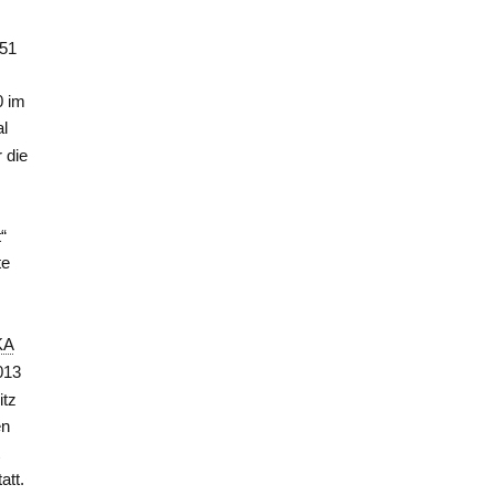
951
0 im
al
 die
“
te
KA
013
itz
en
t
att.