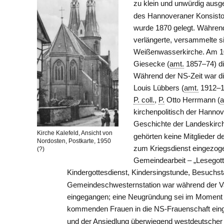
zu klein und unwürdig ausge
des Hannoveraner Konsisto
wurde 1870 gelegt. Während
verlängerte, versammelte s
Weißenwasserkirche. Am 1
Giesecke (
amt.
1857–74) di
Während der NS-Zeit war di
Louis Lübbers (
amt.
1912–19
P. coll.
,
P.
Otto Herrmann (
a
kirchenpolitisch der Hanno
Geschichte der Landeskirch
Kirche Kalefeld, Ansicht von
gehörten keine Mitglieder d
Nordosten, Postkarte, 1950
zum Kriegsdienst eingezoge
(?)
Gemeindearbeit – „Lesegott
Kindergottesdienst, Kindersingstunde, Besuchst
Gemeindeschwesternstation war während der Va
eingegangen; eine Neugründung sei im Moment
kommenden Frauen in die NS-Frauenschaft einge
und der Ansiedlung überwiegend westdeutscher 