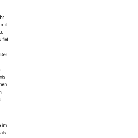
hr
 mit
u,
fiel
aßer
a
s
nis
hen
n
1
e im
als