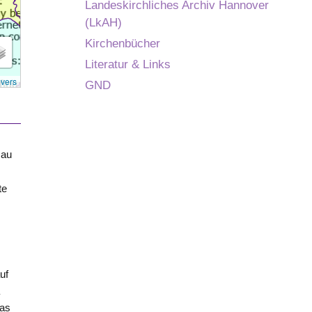
Landeskirchliches Archiv Hannover
(LkAH)
Kirchenbücher
Literatur & Links
overs
GND
au
te
uf
a
as