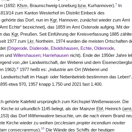
7
en
(1692:
Kfsm.
Braunschweig-Lüneburg
bzw.
Kurhannover).
In
1813/14 zum Kanton
Westerhof
im Distrikt
Einbeck
des
gehörte das Dorf, nun im
Kgr.
Hannover
, zunächst wieder zum Amt
 „Amt
Echte
“ bezeichnet), das 1859 im Amt
Osterode
aufging. Mit der
an das
Kgr.
Preußen. Seit Einführung der Kreisverfassung 1885 zählte
 seit 1977 zum
Lkr.
Northeim
. 1974 wurden die meisten Ortschaften d
det (
Dögerode
,
Düderode
,
Eboldshausen
,
Echte
,
Oldenrode
,
sen und
Willershausen
;
Harriehausen
nicht). Ende der 1950er Jahre le
iegend von „der Landwirtschaft, der Weberei und dem Eisenerzbergb
8
en 1962).
1977 heißt es: „Industrie am Ort (Weberei und
 Landwirtschaft im Haupt- oder Nebenbetrieb bestimmen das Leben“
1895 etwa 970, 1957 knapp 1.750 und 2021 fast 1.400.
ich gehörte Kalefeld ursprünglich zum Kirchspiel Weißenwasser. Die
e Kirche ist urkundlich 1145 belegt, als der Mainzer
Ebf.
Heinrich (
amt
1153) das Dorf
Withenwatere
besuchte, um die nach einem Brand ne
tete Kirche wieder zu weihen (
ecclesiam propter incendium noviter
10
atam consecraremus
).
Die Wände des Schiffs der heutigen