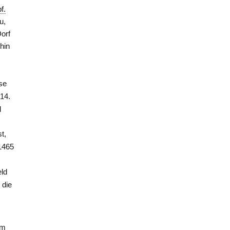
f.
u,
orf
hin
se
 14.
d
t,
1465
eld
 die
um