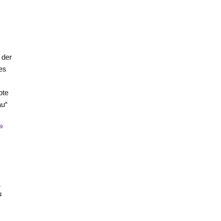
 der
es
bte
au“
9
.
.
u