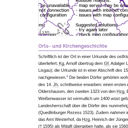
3 km
Orts- und Kirchengeschichte
Schriftlich ist der Ort in einer Urkunde des ostf
überliefert:
Kg.
Arnolf übertrug dem
Gf.
Adalger L
Lisgau); die Urkunde ist in einer Abschrift des 1
3
nachgewiesen.
Die beiden Dörfer gehörten woh
des 14.
Jh.
schrittweise erwarben: einen ersten
Oldershausen
, den zweiten 1323 von den
Hzg.
E
Weißenwasser ist vermutlich um 1400 wüst gefa
Landesherrschaft über die Dörfer des nunmehr
(Quedlinburger Rezess 1523). Zudem nahmen in
das Amt
Westerhof
, da
Hzg.
Heinrich der Jünger
(† 1595) als Mitgift übergeben hatte, als sie 156