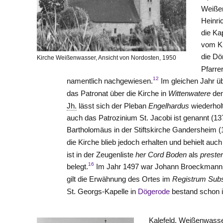
Weiße
Heinri
die Ka
vom Ki
die Dö
Kirche Weißenwasser, Ansicht von Nordosten, 1950
Pfarre
12
namentlich nachgewiesen.
Im gleichen Jahr ü
das Patronat über die Kirche in
Wittenwatere
de
Jh.
lässt sich der Pleban
Engelhardus
wiederhol
auch das Patrozinium St. Jacobi ist genannt (13
Bartholomäus in der Stiftskirche Gandersheim (
die Kirche blieb jedoch erhalten und behielt auch
ist in der Zeugenliste
her Cord Boden
als
preste
16
belegt.
Im Jahr 1497 war Johann Broeckmann 
gilt die Erwähnung des Ortes im
Registrum Subsi
St. Georgs-Kapelle in
Dögerode
bestand schon 
Kalefeld, Weißenwasse