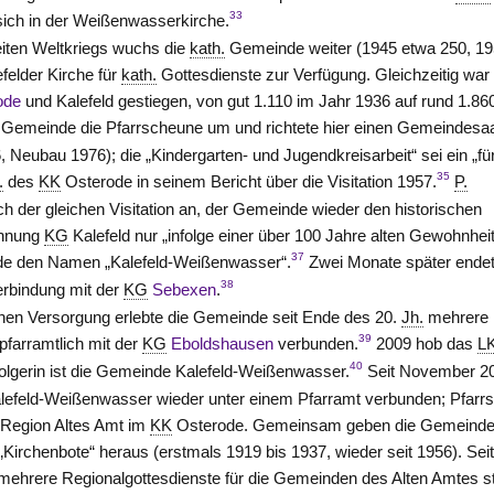
33
ich in der Weißenwasserkirche.
iten Weltkriegs wuchs die
kath.
Gemeinde weiter (1945 etwa 250, 1
felder Kirche für
kath.
Gottesdienste zur Verfügung. Gleichzeitig war
ode
und Kalefeld gestiegen, von gut 1.110 im Jahr 1936 auf rund 1.86
Gemeinde die Pfarrscheune um und richtete hier einen Gemeindesa
, Neubau 1976); die „Kindergarten- und Jugendkreisarbeit“ sei ein „für
35
.
des
KK
Osterode
in seinem Bericht über die Visitation 1957.
P.
h der gleichen Visitation an, der Gemeinde wieder den historischen
chnung
KG
Kalefeld nur „infolge einer über 100 Jahre alten Gewohnheit
37
nde den Namen „Kalefeld-Weißenwasser“.
Zwei Monate später ende
38
erbindung mit der
KG
Sebexen
.
chen Versorgung erlebte die Gemeinde seit Ende des 20.
Jh.
mehrere
39
pfarramtlich mit der
KG
Eboldshausen
verbunden.
2009 hob das
L
40
olgerin ist die Gemeinde Kalefeld-Weißenwasser.
Seit November 2
efeld-Weißenwasser wieder unter einem Pfarramt verbunden; Pfarrs
r Region Altes Amt im
KK
Osterode
. Gemeinsam geben die Gemeind
Kirchenbote“ heraus (erstmals 1919 bis 1937, wieder seit 1956). Sei
 mehrere Regionalgottesdienste für die Gemeinden des Alten Amtes st