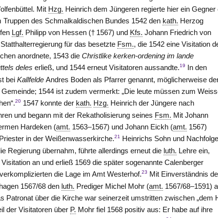
lfenbüttel
. Mit
Hzg.
Heinrich dem Jüngeren regierte hier ein Gegner
m Truppen des Schmalkaldischen Bundes 1542 den
kath.
Herzog
efen
Lgf.
Philipp von Hessen († 1567) und
Kfs.
Johann Friedrich von
Statthalterregierung für das besetzte
Fsm.
, die 1542 eine Visitation d
chen anordnete, 1543 die
Christlike kerken-ordening im lande
19
tels deles
erließ, und 1544 erneut Visitatoren aussandte.
In den
st bei
Kallfelde
Andres Boden als Pfarrer genannt, möglicherweise de
r Gemeinde; 1544 ist zudem vermerkt: „Die leute müssen zum Weis
20
hen“.
1547 konnte der
kath.
Hzg.
Heinrich der Jüngere nach
hren und begann mit der Rekatholisierung seines
Fsm.
Mit Johann
ermen Hardeken (
amt.
1563–1567) und Johann Eickh (
amt.
1567)
21
Priester in der Weißenwasserkirche.
Heinrichs Sohn und Nachfolge
die Regierung übernahm, führte allerdings erneut die
luth.
Lehre ein,
Visitation an und erließ 1569 die später sogenannte Calenberger
23
erkomplizierten die Lage im Amt
Westerhof
.
Mit Einverständnis de
hagen
1567/68 den
luth.
Prediger Michel Mohr (
amt.
1567/68–1591) a
s Patronat über die Kirche war seinerzeit umstritten zwischen „dem 
l der Visitatoren über
P.
Mohr fiel 1568 positiv aus: Er habe auf ihre