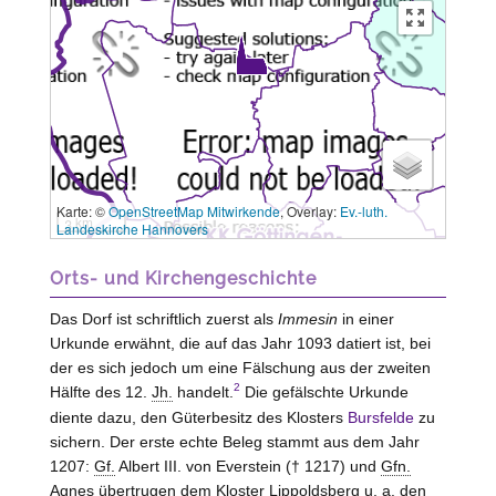
Karte: ©
OpenStreetMap Mitwirkende
, Overlay:
Ev.-luth.
3 km
Landeskirche Hannovers
Orts- und Kirchengeschichte
Das Dorf ist schriftlich zuerst als
Immesin
in einer
Urkunde erwähnt, die auf das Jahr 1093 datiert ist, bei
der es sich jedoch um eine Fälschung aus der zweiten
2
Hälfte des 12.
Jh.
handelt.
Die gefälschte Urkunde
diente dazu, den Güterbesitz des Klosters
Bursfelde
zu
sichern. Der erste echte Beleg stammt aus dem Jahr
1207:
Gf.
Albert III. von
Everstein
(† 1217) und
Gfn.
Agnes übertrugen dem Kloster
Lippoldsberg
u. a.
den