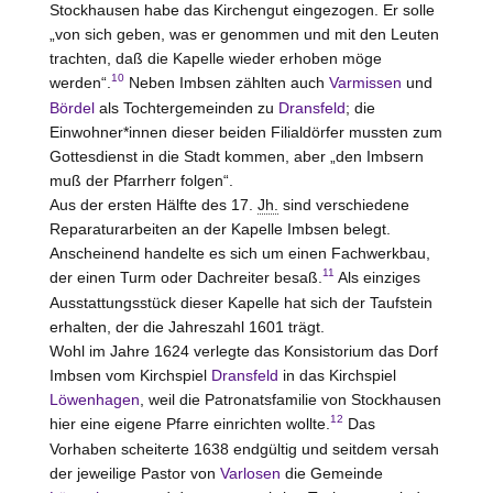
Stockhausen
habe das Kirchengut eingezogen. Er solle
„von sich geben, was er genommen und mit den Leuten
trachten, daß die Kapelle wieder erhoben möge
10
werden“.
Neben Imbsen zählten auch
Varmissen
und
Bördel
als Tochtergemeinden zu
Dransfeld
; die
Einwohner*innen dieser beiden Filialdörfer mussten zum
Gottesdienst in die Stadt kommen, aber „den Imbsern
muß der Pfarrherr folgen“.
Aus der ersten Hälfte des 17.
Jh.
sind verschiedene
Reparaturarbeiten an der Kapelle Imbsen belegt.
Anscheinend handelte es sich um einen Fachwerkbau,
11
der einen Turm oder Dachreiter besaß.
Als einziges
Ausstattungsstück dieser Kapelle hat sich der Taufstein
erhalten, der die Jahreszahl 1601 trägt.
Wohl im Jahre 1624 verlegte das Konsistorium das Dorf
Imbsen vom Kirchspiel
Dransfeld
in das Kirchspiel
Löwenhagen
, weil die Patronatsfamilie von
Stockhausen
12
hier eine eigene Pfarre einrichten wollte.
Das
Vorhaben scheiterte 1638 endgültig und seitdem versah
der jeweilige Pastor von
Varlosen
die Gemeinde