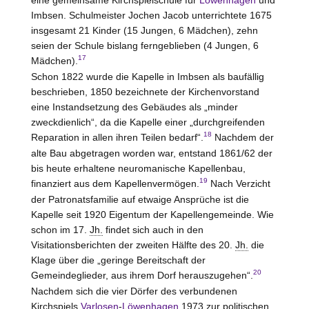
Imbsen. Schulmeister Jochen Jacob unterrichtete 1675
insgesamt 21 Kinder (15 Jungen, 6 Mädchen), zehn
seien der Schule bislang ferngeblieben (4 Jungen, 6
17
Mädchen).
Schon 1822 wurde die Kapelle in Imbsen als baufällig
beschrieben, 1850 bezeichnete der Kirchenvorstand
eine Instandsetzung des Gebäudes als „minder
zweckdienlich“, da die Kapelle einer „durchgreifenden
18
Reparation in allen ihren Teilen bedarf“.
Nachdem der
alte Bau abgetragen worden war, entstand 1861/62 der
bis heute erhaltene neuromanische Kapellenbau,
19
finanziert aus dem Kapellenvermögen.
Nach Verzicht
der Patronatsfamilie auf etwaige Ansprüche ist die
Kapelle seit 1920 Eigentum der Kapellengemeinde. Wie
schon im 17.
Jh.
findet sich auch in den
Visitationsberichten der zweiten Hälfte des 20.
Jh.
die
Klage über die „geringe Bereitschaft der
20
Gemeindeglieder, aus ihrem Dorf herauszugehen“.
Nachdem sich die vier Dörfer des verbundenen
Kirchspiels
Varlosen
-
Löwenhagen
1973 zur politischen