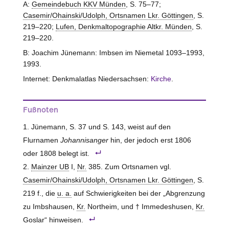
A:
Gemeindebuch KKV Münden
, S. 75–77;
Casemir/Ohainski/Udolph, Ortsnamen Lkr. Göttingen
, S.
219–220;
Lufen, Denkmaltopographie Altkr. Münden
, S.
219–220.
B: Joachim Jünemann: Imbsen im Niemetal 1093–1993,
1993.
Internet: Denkmalatlas Niedersachsen:
Kirche
.
Fußnoten
Jünemann, S. 37 und S. 143, weist auf den
Flurnamen
Johannisanger
hin, der jedoch erst 1806
oder 1808 belegt ist.
Mainzer UB
I,
Nr.
385. Zum Ortsnamen vgl.
Casemir/Ohainski/Udolph, Ortsnamen Lkr. Göttingen
, S.
219 f., die
u. a.
auf Schwierigkeiten bei der „Abgrenzung
zu Imbshausen,
Kr.
Northeim, und † Immedeshusen,
Kr.
Goslar“ hinweisen.