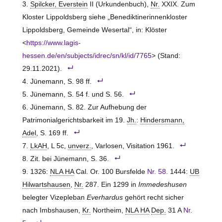
Spilcker, Everstein
II (Urkundenbuch),
Nr.
XXIX. Zum
Kloster Lippoldsberg siehe „Benediktinerinnenkloster
Lippoldsberg, Gemeinde Wesertal“, in: Klöster
<
https://www.lagis-
hessen.de/en/subjects/idrec/sn/kl/id/7765
> (Stand:
29.11.2021).
Jünemann, S. 98 ff.
Jünemann, S. 54 f. und S. 56.
Jünemann, S. 82. Zur Aufhebung der
Patrimonialgerichtsbarkeit im 19.
Jh.
:
Hindersmann,
Adel
, S. 169 ff.
LkAH
, L 5c,
unverz.
, Varlosen, Visitation 1961.
Zit. bei Jünemann, S. 36.
1326:
NLA HA
Cal. Or. 100 Bursfelde
Nr. 58
. 1444:
UB
Hilwartshausen
,
Nr.
287. Ein 1299 in
Immedeshusen
belegter Vizepleban
Everhardus
gehört recht sicher
nach Imbshausen,
Kr.
Northeim,
NLA HA
Dep.
31 A
Nr.