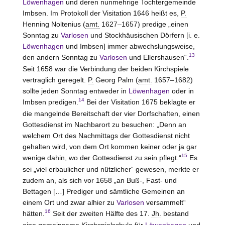
Löwenhagen
und deren nunmehrige Tochtergemeinde
Imbsen. Im Protokoll der Visitation 1646 heißt es,
P.
Henning Noltenius (
amt.
1627–1657) predige „einen
Sonntag zu
Varlosen
und Stockhäusischen Dörfern [i. e.
Löwenhagen
und Imbsen] immer abwechslungsweise,
13
den andern Sonntag zu
Varlosen
und Ellershausen“.
Seit 1658 war die Verbindung der beiden Kirchspiele
vertraglich geregelt.
P.
Georg Palm (
amt.
1657–1682)
sollte jeden Sonntag entweder in
Löwenhagen
oder in
14
Imbsen predigen.
Bei der Visitation 1675 beklagte er
die mangelnde Bereitschaft der vier Dorfschaften, einen
Gottesdienst im Nachbarort zu besuchen: „Denn an
welchem Ort des Nachmittags der Gottesdienst nicht
gehalten wird, von dem Ort kommen keiner oder ja gar
15
wenige dahin, wo der Gottesdienst zu sein pflegt.“
Es
sei „viel erbaulicher und nützlicher“ gewesen, merkte er
zudem an, als sich vor 1658 „an Buß-, Fast- und
Bettagen […] Prediger und sämtliche Gemeinen an
einem Ort und zwar alhier zu
Varlosen
versammelt“
16
hätten.
Seit der zweiten Hälfte des 17.
Jh.
bestand
eine gemeinsame Kirchspielschule für
Löwenhagen
und