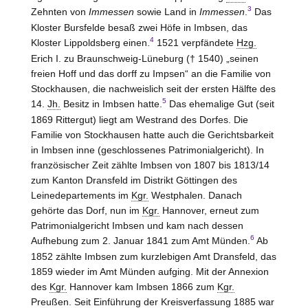
3
Zehnten von
Immessen
sowie Land in
Immessen
.
Das
Kloster
Bursfelde
besaß zwei Höfe in Imbsen, das
4
Kloster
Lippoldsberg
einen.
1521 verpfändete
Hzg.
Erich I. zu
Braunschweig-Lüneburg
(† 1540) „seinen
freien Hoff und das dorff zu Impsen“ an die Familie von
Stockhausen
, die nachweislich seit der ersten Hälfte des
5
14.
Jh.
Besitz in Imbsen hatte.
Das ehemalige Gut (seit
1869 Rittergut) liegt am Westrand des Dorfes. Die
Familie von
Stockhausen
hatte auch die Gerichtsbarkeit
in Imbsen inne (geschlossenes Patrimonialgericht). In
französischer Zeit zählte Imbsen von 1807 bis 1813/14
zum Kanton
Dransfeld im Distrikt Göttingen
des
Leinedepartements im
Kgr.
Westphalen. Danach
gehörte das Dorf, nun im
Kgr.
Hannover
, erneut zum
Patrimonialgericht Imbsen und kam nach dessen
6
Aufhebung zum 2. Januar 1841 zum Amt
Münden
.
Ab
1852 zählte Imbsen zum kurzlebigen Amt
Dransfeld
, das
1859 wieder im Amt
Münden
aufging. Mit der Annexion
des
Kgr.
Hannover
kam Imbsen 1866 zum
Kgr.
Preußen. Seit Einführung der Kreisverfassung 1885 war