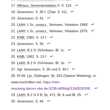
Althaus, Generalvisitation
II, S. 119.
Jünemann, S. 40 f. (Zitat: S. 41).
Jünemann, S. 41.
LkAH
, L 5c,
unverz.
, Varlosen, Visitation 1968.
LkAH
, L 5c,
unverz.
, Varlosen, Visitation 1975.
KABl.
1982, S. 13 f.
Jünemann, S. 36.
LkAH
, B 2 G 15/Imbsen, Bl. 1c.
KABl.
1982, S. 13 f.
LkAH
, B 2 G 15/Imbsen, Bl. 1b.
Vgl. Jünemann, S. 35 und S. 40 f.
DI 66,
Lkr.
Göttingen,
Nr.
263 (Sabine Wehking), in:
www.inschriften.net,
https://nbn-
resolving.de/urn:nbn:de:0238-di066g012k0026308
.
LkAH
, B 2 G 9 B,
Nr.
471, Bl. 6 und Bl. 25.
Jünemann, S. 46.