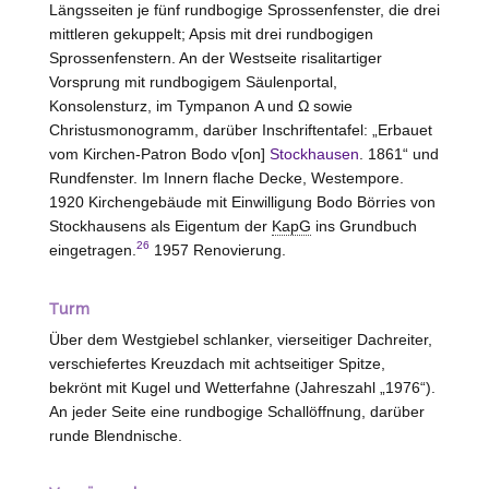
Längsseiten je fünf rundbogige Sprossenfenster, die drei
mittleren gekuppelt; Apsis mit drei rundbogigen
Sprossenfenstern. An der Westseite risalitartiger
Vorsprung mit rundbogigem Säulenportal,
Konsolensturz, im Tympanon Α und Ω sowie
Christusmonogramm, darüber Inschriftentafel: „Erbauet
vom Kirchen-Patron Bodo v[on]
Stockhausen
. 1861“ und
Rundfenster. Im Innern flache Decke, Westempore.
1920 Kirchengebäude mit Einwilligung Bodo Börries von
Stockhausens
als Eigentum der
KapG
ins Grundbuch
26
eingetragen.
1957 Renovierung.
Turm
Über dem Westgiebel schlanker, vierseitiger Dachreiter,
verschiefertes Kreuzdach mit achtseitiger Spitze,
bekrönt mit Kugel und Wetterfahne (Jahreszahl „1976“).
An jeder Seite eine rundbogige Schallöffnung, darüber
runde Blendnische.