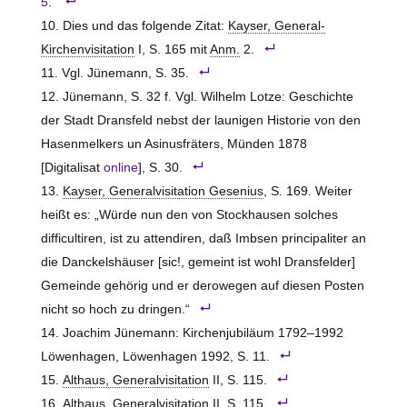
5
.
Dies und das folgende Zitat:
Kayser, General-
Kirchenvisitation
I, S. 165 mit
Anm.
2.
Vgl. Jünemann, S. 35.
Jünemann, S. 32 f. Vgl. Wilhelm Lotze: Geschichte
der Stadt Dransfeld nebst der launigen Historie von den
Hasenmelkers un Asinusfräters, Münden 1878
[Digitalisat
online
], S. 30.
Kayser, Generalvisitation Gesenius
, S. 169. Weiter
heißt es: „Würde nun den von
Stockhausen
solches
difficultiren, ist zu attendiren, daß Imbsen principaliter an
die Danckelshäuser [sic!, gemeint ist wohl Dransfelder]
Gemeinde gehörig und er derowegen auf diesen Posten
nicht so hoch zu dringen.“
Joachim Jünemann: Kirchenjubiläum 1792–1992
Löwenhagen, Löwenhagen 1992, S. 11.
Althaus, Generalvisitation
II, S. 115.
Althaus, Generalvisitation
II, S. 115.