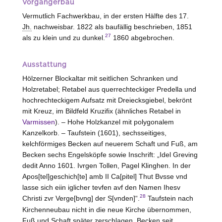
Vorgängerbau
Vermutlich Fachwerkbau, in der ersten Hälfte des 17.
Jh.
nachweisbar. 1822 als baufällig beschrieben, 1851
27
als zu klein und zu dunkel.
1860 abgebrochen.
Ausstattung
Hölzerner Blockaltar mit seitlichen Schranken und
Holzretabel; Retabel aus querrechteckiger Predella und
hochrechteckigem Aufsatz mit Dreiecksgiebel, bekrönt
mit Kreuz, im Bildfeld Kruzifix (ähnliches Retabel in
Varmissen
). –
Hohe
Holzkanzel mit polygonalem
Kanzelkorb. – Taufstein (1601), sechsseitiges,
kelchförmiges Becken auf neuerem Schaft und Fuß, am
Becken sechs Engelsköpfe sowie Inschrift: „Idel Greving
dedit Anno 1601. Ivrgen Tollen, Pagel Klinghen. In der
Apos[tel]geschich[te] amb II Ca[pitel] Thut Bvsse vnd
lasse sich eiin iglicher tevfen avf den Namen Ihesv
28
Christi zvr Verge[bvng] der S[vnden]“.
Taufstein nach
Kirchenneubau nicht in die neue Kirche übernommen,
Fuß und Schaft später zerschlagen, Becken seit