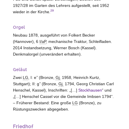
1927/28 im Garten des Lehrers aufgestellt, seit 1952
29
wieder in der Kirche.
Orgel
Neubau 1878, ausgeführt von Folkert Becker
(Hannover)
, 6
I/aP
, mechanische Traktur, Schleifladen.
2014 Instandsetzung, Werner Bosch (Kassel).
Denkmalorgel (unverändert erhalten).
Geläut
Zwei
LG
, I: e’’ (Bronze,
Gj.
1958, Heinrich Kurtz,
Stuttgart); II: g’’ (Bronze,
Gj.
1794, Georg Christian Carl
Henschel, Kassel), Inschriften: „[…]
Stockhausen
“ und
„[…] Henschel Cassel vor die Gemeinde Imbsen 1794“.
– Früherer Bestand: Eine große
LG
(Bronze), zu
Rüstungszwecken abgegeben.
Friedhof