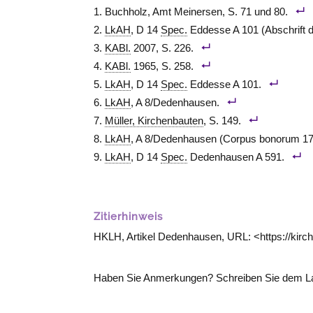
Buchholz, Amt
Meinersen
, S. 71 und 80.
LkAH
, D 14
Spec.
Eddesse A 101 (Abschrift 
KABl.
2007, S. 226.
KABl.
1965, S. 258.
LkAH
, D 14
Spec.
Eddesse A 101.
LkAH
, A 8/Dedenhausen.
Müller, Kirchenbauten
, S. 149.
LkAH
, A 8/Dedenhausen (Corpus bonorum 17
LkAH
, D 14
Spec.
Dedenhausen A 591.
Zitierhinweis
HKLH, Artikel Dedenhausen, URL: <https://kir
Haben Sie Anmerkungen? Schreiben Sie dem La