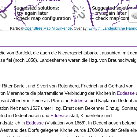
Karte: ©
OpenStreetMap Mitwirkende
, Overlay:
Ev.-luth. Landeskirche Hann
e von Bortfeld, die auch die Niedergerichtsbarkeit ausübten, mit de
se fiel (noch 1858). Landesherren waren die
Hzg.
von
Braunschweig
 Ritter Bartelt und Sivert von
Rutenberg
, Friedrich und Gerhard von
von
Marenholte
die pfarramtliche Verbindung der Kirchen in
Eddesse
wird Albert von
Peine
als Pfarrer in
Eddesse
und Kaplan in Dedenha
tion hielt nach 1527 unter
Hzg.
Ernst dem Bekenner Einzug. Sonnta
lnd in Dedenhausen und
Eddesse
statt; Kinderlehre und
undsätzlich in
Eddesse
(Visitation von 1669). In Dedenhausen befand 
 Westrand des Dorfs gelegene Kirche wurde 1700/03 an der
Stelle
ein