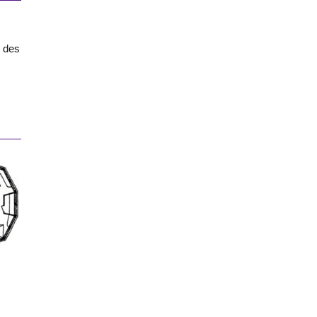
n
r des