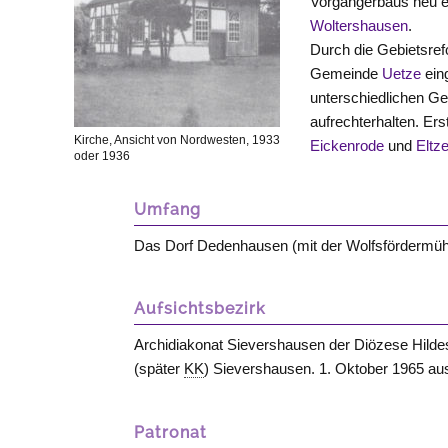
Vorgängerbaus neu e
Woltershausen
.
Durch die Gebietsre
Gemeinde
Uetze
ein
unterschiedlichen Ge
aufrechterhalten. E
Kirche, Ansicht von Nordwesten, 1933
Eickenrode
und
Eltz
oder 1936
Umfang
Das Dorf Dedenhausen (mit der Wolfsfördermüh
Aufsichtsbezirk
Archidiakonat Sievershausen der Diözese Hilde
(später
KK
) Sievershausen. 1. Oktober 1965 a
Patronat