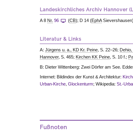
Landeskirchliches Archiv Hannover (
A 8
Nr.
96
(
CB
); D 14 (
EphA
Sievershausen)
Literatur & Links
A:
Jürgens u. a., KD Kr. Peine
, S. 22–26;
Dehio
Hannover
, S. 465;
Kirchen KK Peine
, S. 10 f.;
Pa
B: Dieter Wittenberg: Zwei Dörfer am See. Ed
Internet: Bildindex der Kunst & Architektur:
Kirch
Urban-Kirche
,
Glockenturm
; Wikipedia:
St.-Urb
Fußnoten