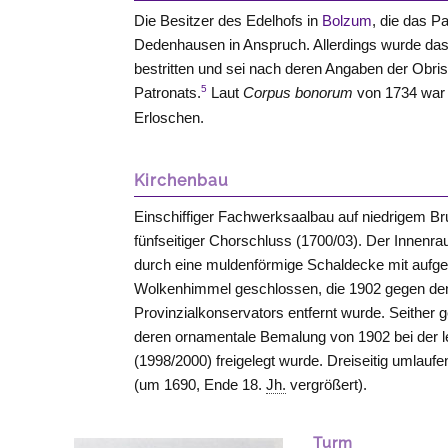
Die Besitzer des Edelhofs in
Bolzum
, die das P
Dedenhausen in Anspruch. Allerdings wurde das
bestritten und sei nach deren Angaben der Obri
5
Patronats.
Laut
Corpus bonorum
von 1734 war 
Erloschen.
Kirchenbau
Einschiffiger Fachwerksaalbau auf niedrigem Br
fünfseitiger Chorschluss (1700/03). Der Innenr
durch eine muldenförmige Schaldecke mit aufg
Wolkenhimmel geschlossen, die 1902 gegen de
Provinzialkonservators entfernt wurde. Seither
deren ornamentale Bemalung von 1902 bei der l
(1998/2000) freigelegt wurde. Dreiseitig umlau
(um 1690, Ende 18.
Jh.
vergrößert).
Turm