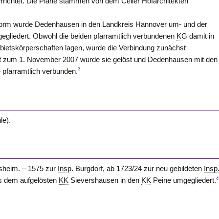
rrichtet. Die Pläne stammen von dem Celler Hofarchitekten
form wurde Dedenhausen in den Landkreis Hannover um- und der
gegliedert. Obwohl die beiden pfarramtlich verbundenen
KG
damit in
bietskörperschaften lagen, wurde die Verbindung zunächst
rst zum 1. November 2007 wurde sie gelöst und Dedenhausen mit de
3
e
pfarramtlich verbunden.
le).
sheim. – 1575 zur
Insp.
Burgdorf, ab 1723/24 zur neu gebildeten
Insp
us dem aufgelösten
KK
Sievershausen in den
KK
Peine umgegliedert.