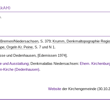
LkAH)
.
, Bremen/Niedersachsen
, S. 379;
Krumm, Denkmaltopographie Regi
pe, Orgeln Kr. Peine
, S. 7 und N 1.
desse und Dedenhausen, [Edemissen 1974].
e und Ausstattung
; Denkmalatlas Niedersachsen:
Ehem. Kirchenbur
an-Kirche (Dedenhausen)
.
Website
der Kirchengemeinde (30.10.