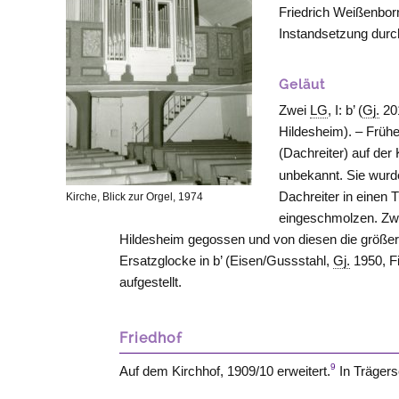
Friedrich Weißenbor
Instandsetzung durc
Geläut
Zwei
LG
, I: b’ (
Gj.
20
Hildesheim
). – Frü
(Dachreiter) auf der 
unbekannt. Sie wur
Dachreiter in einen
Kirche, Blick zur Orgel, 1974
eingeschmolzen. Zwe
Hildesheim
gegossen und von diesen die größer
Ersatzglocke in b’ (Eisen/Gussstahl,
Gj.
1950, F
aufgestellt.
Friedhof
9
Auf dem Kirchhof, 1909/10 erweitert.
In Trägers