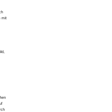
ch
 mit
ld,
chen
uf
rch