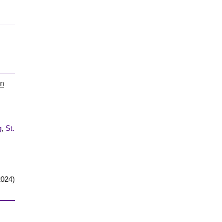
on
g
,
St.
2024)