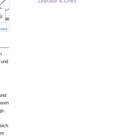
Literatur & Links
overs
m
 und
und
usen
gs-
sich
es