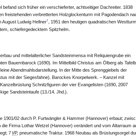
befand sich früher ein verschieferter, achtseitiger Dachreiter. 1838
inen freistehenden verbretterten Holzglockenturm mit Pagodendach na
7
h August Ludwig Hellner
, 1951 den heutigen quadratischen Westturm
rtem, schiefergedecktem Spitzhelm.
rbau und mittelalterlicher Sandsteinmensa mit Reliquiengrube ein
en Bauernbarock (1690). Im Mittelbild Christus am Ölberg als Tafelbi
 kleine Abendmahlsdarstellung. In der Mitte des Sprenggiebels der
stus mit der Siegesfahne). Barockes Knorpelwerk. – Kanzel mit
Kanzelbrüstung Schnitzfiguren der vier Evangelisten (1690, 2007
ckige Sandsteintaufe (13./14. Jhd.).
de 1901/02 durch P. Furtwängler & Hammer (
Hannover
) erbaut; zwis
 die Firma Lothar Wetzel (
Hannover
) verändert und vom Altarraum a
egt; 7
I/P
, pneumatische Traktur. 1968 Neubau als Brüstungsorgel du