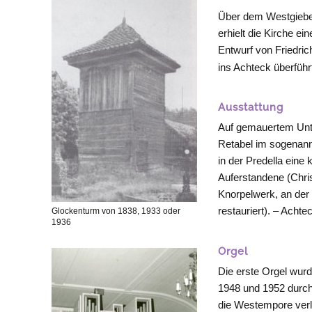
Über dem Westgiebel 
erhielt die Kirche e
Entwurf von Friedric
ins Achteck überfüh
Ausstattung
Auf gemauertem Unte
Retabel im sogenannt
in der Predella eine
Auferstandene (Chri
Knorpelwerk, an der 
restauriert). – Achte
Glockenturm von 1838, 1933 oder
1936
Orgel
Die erste Orgel wur
1948 und 1952 durch
die Westempore verl