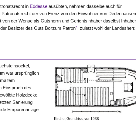
atronatsrecht in
Eddesse
ausübten, nahmen dasselbe auch für
 Patronatsrecht der von
Frenz
von den Einwohner von Dedenhause
st von der
Wense
als Gutsherrn und Gerichtsinhaber daselbst Inhabe
6
der Besitzer des Guts Boltzum Patron
; zuletzt wohl der Landesherr.
uchsteinsockel,
aum war ursprünglich
emaltem
n Einspruch des
 gewölbte Holzdecke,
etzten Sanierung
fende Emporenanlage
Kirche, Grundriss, vor 1938