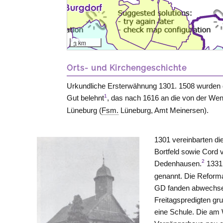
3 km
Orts- und Kirchengeschichte
Urkundliche Ersterwähnung 1301. 1508 wurden di
1
Gut belehnt
, das nach 1616 an die von der Wen
Lüneburg
(
Fsm.
Lüneburg, Amt
Meinersen
).
1301 vereinbarten die
Bortfeld
sowie Cord 
2
Dedenhausen.
1331 
genannt. Die Reforma
GD fanden abwechse
Freitagspredigten gr
eine Schule. Die am