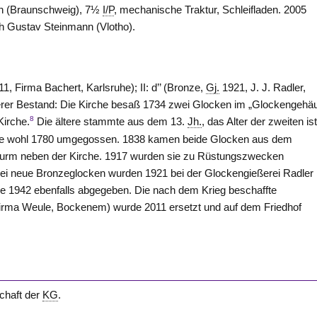
n
(
Braunschweig
), 7½
I/P
, mechanische Traktur, Schleifladen. 2005
h Gustav Steinmann (
Vlotho
).
11, Firma Bachert,
Karlsruhe
); II: d’’ (Bronze,
Gj.
1921, J. J. Radler,
herer Bestand: Die Kirche besaß 1734 zwei Glocken im „Glockengehä
8
Kirche.
Die ältere stammte aus dem 13.
Jh.
, das Alter der zweiten is
de wohl 1780 umgegossen. 1838 kamen beide Glocken aus dem
 Turm neben der Kirche. 1917 wurden sie zu Rüstungszwecken
i neue Bronzeglocken wurden 1921 bei der Glockengießerei Radler 
e 1942 ebenfalls abgegeben. Die nach dem Krieg beschaffte
irma Weule,
Bockenem
) wurde 2011 ersetzt und auf dem Friedhof
chaft der
KG
.