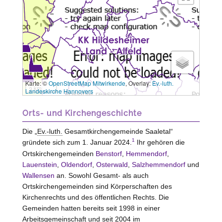
Karte: ©
OpenStreetMap Mitwirkende
, Overlay:
Ev.-luth.
3 km
Landeskirche Hannovers
Orts- und Kirchengeschichte
Die „
Ev.-luth.
Gesamtkirchengemeinde Saaletal“
1
gründete sich zum 1. Januar 2024.
Ihr gehören die
Ortskirchengemeinden
Benstorf
,
Hemmendorf
,
Lauenstein
,
Oldendorf
,
Osterwald
,
Salzhemmendorf
und
Wallensen
an. Sowohl Gesamt- als auch
Ortskirchengemeinden sind Körperschaften des
Kirchenrechts und des öffentlichen Rechts. Die
Gemeinden hatten bereits seit 1998 in einer
Arbeitsgemeinschaft und seit 2004 im