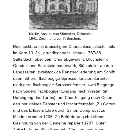
Kirche, Ansicht von Südosten, Teilansicht,
1941, Zeichnung von P. Borchers
Rechteckbau mit dreiseitigem Chorschluss, älteste Teile
im Kern 13.
Jh.
, grundlegender Umbau 1787/88.
Satteldach, über dem Chor abgewalmt. Bruchstein-,
Quader- und Backsteinmauerwerk; Stützpfeiler an den
Längsseiten; zweistöckige Fenstergliederung am Schiff:
oben höhere, flachbogige Sprossenfenster, darunter
niedrigere flachbogige Sprossenfenster; zwei Eingänge
nach Süden; flachbogiger Eingang nach
Westen
(im
Durchgnag des Turms); am Chor Eingang nach Osten,
darüber kleines Fenster und Inschriftentafel: „Zu Gottes
und des Erlösers Ehre durch Simon Domprobst zu
Minden erbauet 1206. Zu Beförderung christlicher
Gesinnung von der Gemeine repariert 1787. Unter
Aufsicht Io. Fr. Blau Superint., Chr. Lud. von Hugo,