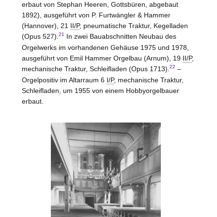
erbaut von Stephan Heeren,
Gottsbüren
, abgebaut
1892), ausgeführt von P. Furtwängler & Hammer
(
Hannover
), 21
II/P
, pneumatische Traktur, Kegelladen
21
(Opus 527).
In zwei Bauabschnitten Neubau des
Orgelwerks im vorhandenen Gehäuse 1975 und 1978,
ausgeführt von Emil Hammer Orgelbau (
Arnum
), 19
II/P
,
22
mechanische Traktur, Schleifladen (Opus 1713).
–
Orgelpositiv im Altarraum 6
I/P
, mechanische Traktur,
Schleifladen, um 1955 von einem Hobbyorgelbauer
erbaut.