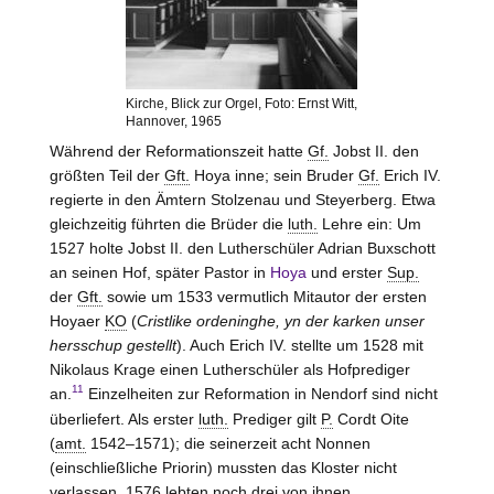
Kirche, Blick zur Orgel, Foto: Ernst Witt,
Hannover, 1965
Während der Reformationszeit hatte
Gf.
Jobst II. den
größten Teil der
Gft.
Hoya
inne; sein Bruder
Gf.
Erich IV.
regierte in den Ämtern
Stolzenau und Steyerberg
. Etwa
gleichzeitig führten die Brüder die
luth.
Lehre ein: Um
1527 holte Jobst II. den Lutherschüler Adrian Buxschott
an seinen Hof, später Pastor in
Hoya
und erster
Sup.
der
Gft.
sowie um 1533 vermutlich Mitautor der ersten
Hoyaer
KO
(
Cristlike ordeninghe, yn der karken unser
hersschup gestellt
). Auch Erich IV. stellte um 1528 mit
Nikolaus Krage einen Lutherschüler als Hofprediger
11
an.
Einzelheiten zur Reformation in Nendorf sind nicht
überliefert. Als erster
luth.
Prediger gilt
P.
Cordt Oite
(
amt.
1542–1571); die seinerzeit acht Nonnen
(einschließliche Priorin) mussten das Kloster nicht
verlassen. 1576 lebten noch drei von ihnen.