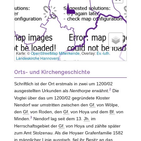
Karte: ©
OpenStreetMap Mitwirkende
, Overlay:
Ev.-luth.
3 km
Landeskirche Hannovers
Orts- und Kirchengeschichte
Schriftlich ist der Ort erstmals in zwei um 1200/02
2
ausgestellten Urkunden als
Nenthorpe
erwähnt.
Die
Vogtei über das um 1200/02 gegründete Kloster
Nendorf
war umstritten zwischen den
Gf.
von
Wölpe
,
den
Gf.
von
Roden
, den
Gf.
von
Hoya
und dem
Bf.
von
3
Minden
.
Nendorf lag seit dem 13.
Jh.
im
Herrschaftsgebiet der
Gf.
von
Hoya
und zählte später
zum Amt
Stolzenau
. Als die Hoyaer Grafenfamilie 1582
in männlicher Linie ausstarb, fiel ihr Besitz an das