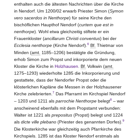
enthalten auch die ältesten Nachrichten über die Kirche
in Nendorf. Um 1200/02 erwarb Priester Simon (
Symon
vero sacerdos in Nenthorpe
) für seine Kirche den
bischöflichen Haupthof Nendorf (
curtem que est in
nenthorpe
). Wohl etwa gleichzeitig stiftete er ein
Frauenkloster (
ancillarum Christi conventus
) bei der
6
Ecclesia nenthorpe
(Kirche Nendorf).
Bf.
Thietmar von
Minden
(
amt.
1185–1206) bestätigte die Gründung,
erhob Simon zum Propst und inkorporierte dem neuen
Kloster die Kirche in
Holzhausen
.
Bf.
Volkwin (
amt.
1275–1293) wiederholte 1285 die Inkorporierung und
gestattete, dass der Nendorfer Propst oder die
klösterlichen Kapläne die Messen in der Holzhausener
7
Kirche zelebrierten.
Das Pfarramt im Kirchspiel Nendorf
8
– 1203 und 1211 als
parrochie Nenthorpe
belegt
– war
anscheinend ebenfalls mit dem Propstamt verbunden:
Walter ist 1221 als
prepositus
(Propst) belegt und 1224
9
als
dicte ville plebano
(Priester des genannten Dorfes).
Die Klosterkirche war gleichzeitig auch Pfarrkirche des
Kirchspiels. 1285 ist das Kloster
Nendorf
erstmals als