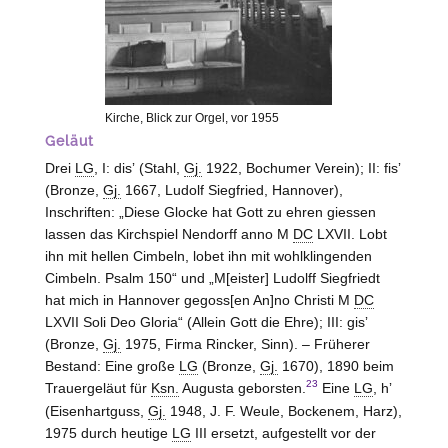
Kirche, Blick zur Orgel, vor 1955
Geläut
Drei
LG
, I: disʼ (Stahl,
Gj.
1922, Bochumer Verein); II: fisʼ
(Bronze,
Gj.
1667, Ludolf Siegfried,
Hannover
),
Inschriften: „Diese Glocke hat Gott zu ehren giessen
lassen das Kirchspiel Nendorff anno M
DC
LXVII. Lobt
ihn mit hellen Cimbeln, lobet ihn mit wohlklingenden
Cimbeln. Psalm 150“ und „M[eister] Ludolff Siegfriedt
hat mich in Hannover gegoss[en An]no Christi M
DC
LXVII Soli Deo Gloria“ (Allein Gott die Ehre); III: gisʼ
(Bronze,
Gj.
1975, Firma Rincker,
Sinn
). – Früherer
Bestand: Eine große
LG
(Bronze,
Gj.
1670), 1890 beim
23
Trauergeläut für
Ksn.
Augusta geborsten.
Eine
LG
, hʼ
(Eisenhartguss,
Gj.
1948, J. F. Weule,
Bockenem, Harz
),
1975 durch heutige
LG
III ersetzt, aufgestellt vor der