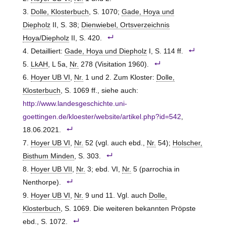
Dolle, Klosterbuch
, S. 1070;
Gade, Hoya und
Diepholz
II, S. 38;
Dienwiebel, Ortsverzeichnis
Hoya/Diepholz
II, S. 420.
Detailliert:
Gade, Hoya und Diepholz
I, S. 114 ff.
LkAH
, L 5a,
Nr.
278 (Visitation 1960).
Hoyer UB VI
,
Nr.
1 und 2. Zum Kloster:
Dolle,
Klosterbuch
, S. 1069 ff., siehe auch:
http://www.landesgeschichte.uni-
goettingen.de/kloester/website/artikel.php?id=542
,
18.06.2021.
Hoyer UB VI
,
Nr.
52 (vgl. auch ebd.,
Nr.
54);
Holscher,
Bisthum Minden
, S. 303.
Hoyer UB VII
,
Nr.
3; ebd. VI,
Nr.
5 (parrochia in
Nenthorpe).
Hoyer UB VI
,
Nr.
9 und 11. Vgl. auch
Dolle,
Klosterbuch
, S. 1069. Die weiteren bekannten Pröpste
ebd., S. 1072.