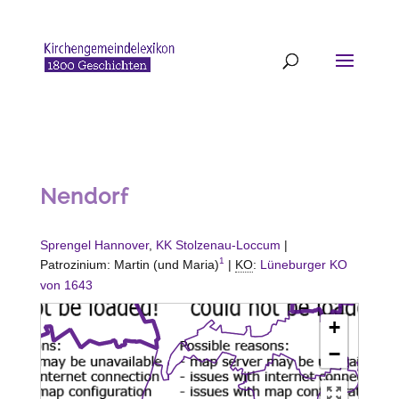
Nendorf
Sprengel Hannover
,
KK Stolzenau-Loccum
|
1
Patrozinium: Martin (und Maria)
|
KO
:
Lüneburger KO
von 1643
+
−