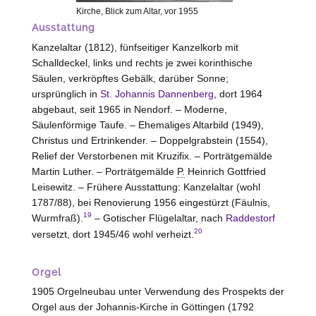
Kirche, Blick zum Altar, vor 1955
Ausstattung
Kanzelaltar (1812), fünfseitiger Kanzelkorb mit
Schalldeckel, links und rechts je zwei korinthische
Säulen, verkröpftes Gebälk, darüber Sonne;
ursprünglich in
St. Johannis Dannenberg
, dort 1964
abgebaut, seit 1965 in Nendorf. – Moderne,
Säulenförmige Taufe. – Ehemaliges Altarbild (1949),
Christus und Ertrinkender. – Doppelgrabstein (1554),
Relief der Verstorbenen mit Kruzifix. – Porträtgemälde
Martin Luther. – Porträtgemälde
P.
Heinrich Gottfried
Leisewitz. – Frühere Ausstattung: Kanzelaltar (wohl
1787/88), bei Renovierung 1956 eingestürzt (Fäulnis,
19
Wurmfraß).
– Gotischer Flügelaltar, nach
Raddestorf
20
versetzt, dort 1945/46 wohl verheizt.
Orgel
1905 Orgelneubau unter Verwendung des Prospekts der
Orgel aus der Johannis-Kirche in Göttingen (1792