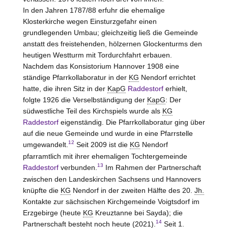
In den Jahren 1787/88 erfuhr die ehemalige
Klosterkirche wegen Einsturzgefahr einen
grundlegenden Umbau; gleichzeitig ließ die Gemeinde
anstatt des freistehenden, hölzernen Glockenturms den
heutigen Westturm mit Tordurchfahrt erbauen.
Nachdem das Konsistorium Hannover 1908 eine
ständige Pfarrkollaboratur in der
KG
Nendorf errichtet
hatte, die ihren Sitz in der
KapG
Raddestorf
erhielt,
folgte 1926 die Verselbständigung der
KapG
: Der
südwestliche Teil des Kirchspiels wurde als
KG
Raddestorf
eigenständig. Die Pfarrkollaboratur ging über
auf die neue Gemeinde und wurde in eine Pfarrstelle
12
umgewandelt.
Seit 2009 ist die
KG
Nendorf
pfarramtlich mit ihrer ehemaligen Tochtergemeinde
13
Raddestorf
verbunden.
Im Rahmen der Partnerschaft
zwischen den Landeskirchen Sachsens und Hannovers
knüpfte die
KG
Nendorf in der zweiten Hälfte des 20.
Jh.
Kontakte zur sächsischen Kirchgemeinde Voigtsdorf im
Erzgebirge (heute
KG
Kreuztanne bei Sayda); die
14
Partnerschaft besteht noch heute (2021).
Seit 1.