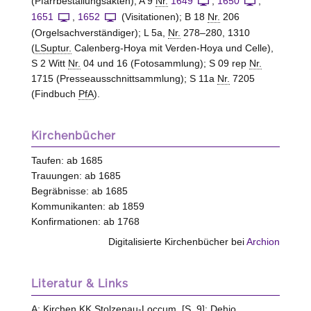
(Pfarrbestallungsakten); A 9
Nr.
1649
,
1650
,
1651
,
1652
(Visitationen); B 18
Nr.
206
(Orgelsachverständiger); L 5a,
Nr.
278–280, 1310
(
LSuptur.
Calenberg-Hoya mit Verden-Hoya und Celle),
S 2 Witt
Nr.
04 und 16 (Fotosammlung); S 09 rep
Nr.
1715 (Presseausschnittsammlung); S 11a
Nr.
7205
(Findbuch
PfA
).
Kirchenbücher
Taufen: ab 1685
Trauungen: ab 1685
Begräbnisse: ab 1685
Kommunikanten: ab 1859
Konfirmationen: ab 1768
Digitalisierte Kirchenbücher bei
Archion
Literatur & Links
A:
Kirchen KK Stolzenau-Loccum
, [S. 9];
Dehio,