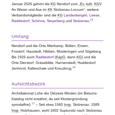
Januar 2026 gehört die
KG
Nendorf zum „
Ev.-luth.
KGV
An Weser und Aue im
KK
Stolzenau-Loccum
“; weitere
Verbandsmitglieder sind die
KG
Landesbergen
,
Leese
,
15
Raddestorf
,
Schinna
,
Steyerberg
und
Stolzenau
.
Umfang
Nendorf und die Orte Alterkamp,
Bülten
, Ensen,
Frestorf, Haustedt, Hibben, Müsleringen und Sögeberg.
Bis 1926 auch
Raddestorf
(
KapG
, dann
KG
) und die
Orte Dierstorf, Gräsebilde, Harrienstedt, Huddestorf,
16
Jenhorst, Kalteschale und Kreuzkrug.
Aufsichtsbezirk
Archidiakonat Lohe der Diözese Minden (im Bistums-
Katalog nicht erwähnt, da seit Klostergründung
17
synodalfrei).
– Seit etwa 1560
Insp.
Stolzenau. 1589
Insp.
Holzhausen, wohl 1602 Suptursitz nach Stolzenau