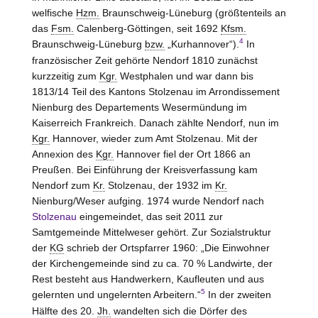
welfische
Hzm.
Braunschweig-Lüneburg
(größtenteils an
das
Fsm.
Calenberg-Göttingen, seit 1692
Kfsm.
4
Braunschweig-Lüneburg
bzw.
„Kurhannover“).
In
französischer Zeit gehörte Nendorf 1810 zunächst
kurzzeitig zum
Kgr.
Westphalen und war dann bis
1813/14 Teil des Kantons
Stolzenau
im Arrondissement
Nienburg
des Departements Wesermündung im
Kaiserreich Frankreich. Danach zählte Nendorf, nun im
Kgr.
Hannover
, wieder zum Amt
Stolzenau
. Mit der
Annexion des
Kgr.
Hannover
fiel der Ort 1866 an
Preußen. Bei Einführung der Kreisverfassung kam
Nendorf zum
Kr.
Stolzenau
, der 1932 im
Kr.
Nienburg/Weser
aufging. 1974 wurde Nendorf nach
Stolzenau
eingemeindet, das seit 2011 zur
Samtgemeinde Mittelweser gehört. Zur Sozialstruktur
der
KG
schrieb der Ortspfarrer 1960: „Die Einwohner
der Kirchengemeinde sind zu ca. 70 % Landwirte, der
Rest besteht aus Handwerkern, Kaufleuten und aus
5
gelernten und ungelernten Arbeitern.“
In der zweiten
Hälfte des 20.
Jh.
wandelten sich die Dörfer des