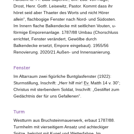
Drost, Henr. Gotfr. Leisewitz, Pastor. Kommt dass ihr
höret seid aber Thaeter des Worts und nicht Hörer
allein“, flachbogige Fenster nach Nord- und Südosten.
Im Innern flache Balkendecke mit seitlichen Vouten, u-
förmige Emporenanlage. 1787/88 Umbau (Chorschluss
errichtet, Fenster verändert, Gewölbe durch
Balkendecke ersetzt, Empore eingebaut). 1955/56
Renovierung. 2020/21 Außen- und Innensanierung.
Fenster
Im Altarraum zwei figürliche Buntglasfenster (1922):
Sturmstillung, Inschrift: „Herr hilf mir!
Ev.
Matth 14 v. 30“;
Christus mit sterbendem Soldat, Inschrift: „Gestiftet zum
Gedächtnis der für uns Gefallenen“.
Turm
Westturm aus Bruchsteinmauerwerk, erbaut 1787/88.
Turmhelm mit vierseitigem Ansatz und achteckiger
Spitze, bekrönt mit Kugel und Wetterfahne. Im