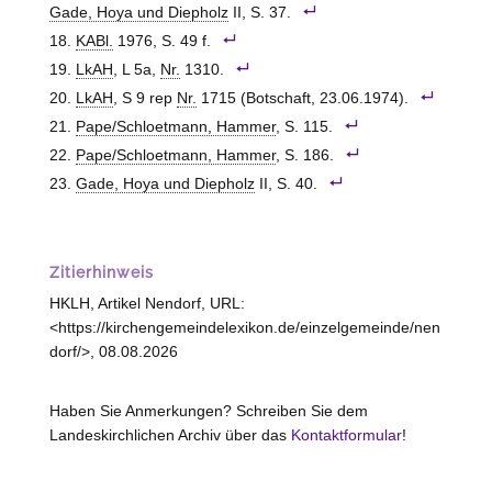
Gade, Hoya und Diepholz
II, S. 37.
KABl.
1976, S. 49 f.
LkAH
, L 5a,
Nr.
1310.
LkAH
, S 9 rep
Nr.
1715 (Botschaft, 23.06.1974).
Pape/Schloetmann, Hammer
, S. 115.
Pape/Schloetmann, Hammer
, S. 186.
Gade, Hoya und Diepholz
II, S. 40.
Zitierhinweis
HKLH, Artikel Nendorf, URL:
<https://kirchengemeindelexikon.de/einzelgemeinde/nen
dorf/>, 08.08.2026
Haben Sie Anmerkungen? Schreiben Sie dem
Landeskirchlichen Archiv über das
Kontaktformular
!