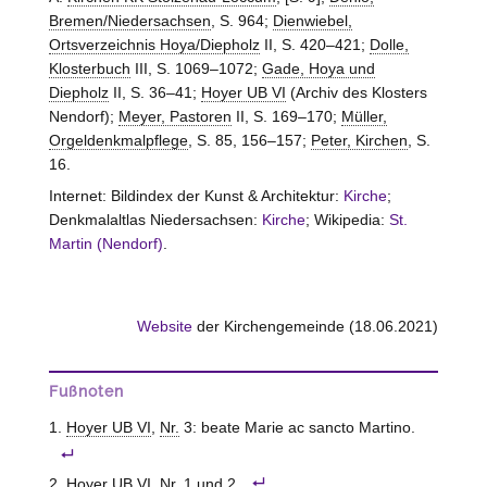
Bremen/Niedersachsen
, S. 964;
Dienwiebel,
Ortsverzeichnis Hoya/Diepholz
II, S. 420–421;
Dolle,
Klosterbuch
III, S. 1069–1072;
Gade, Hoya und
Diepholz
II, S. 36–41;
Hoyer UB VI
(Archiv des Klosters
Nendorf);
Meyer, Pastoren
II, S. 169–170;
Müller,
Orgeldenkmalpflege
, S. 85, 156–157;
Peter, Kirchen
, S.
16.
Internet: Bildindex der Kunst & Architektur:
Kirche
;
Denkmalaltlas Niedersachsen:
Kirche
; Wikipedia:
St.
Martin (Nendorf)
.
Website
der Kirchengemeinde (18.06.2021)
Fußnoten
Hoyer UB VI
,
Nr.
3: beate Marie ac sancto Martino.
Hoyer UB VI
,
Nr.
1 und 2.