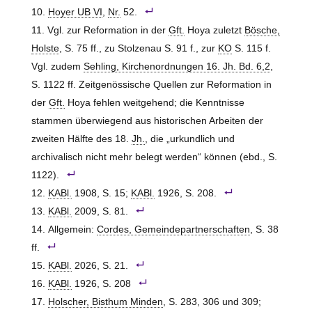
Hoyer UB VI
,
Nr.
52.
Vgl. zur Reformation in der
Gft.
Hoya
zuletzt
Bösche,
Holste
, S. 75 ff., zu Stolzenau S. 91 f., zur
KO
S. 115 f.
Vgl. zudem
Sehling, Kirchenordnungen 16. Jh. Bd. 6,2
,
S. 1122 ff. Zeitgenössische Quellen zur Reformation in
der
Gft.
Hoya
fehlen weitgehend; die Kenntnisse
stammen überwiegend aus historischen Arbeiten der
zweiten Hälfte des 18.
Jh.
, die „urkundlich und
archivalisch nicht mehr belegt werden“ können (ebd., S.
1122).
KABl.
1908, S. 15;
KABl.
1926, S. 208.
KABl.
2009, S. 81.
Allgemein:
Cordes, Gemeindepartnerschaften
, S. 38
ff.
KABl.
2026, S. 21.
KABl.
1926, S. 208
Holscher, Bisthum Minden
, S. 283, 306 und 309;