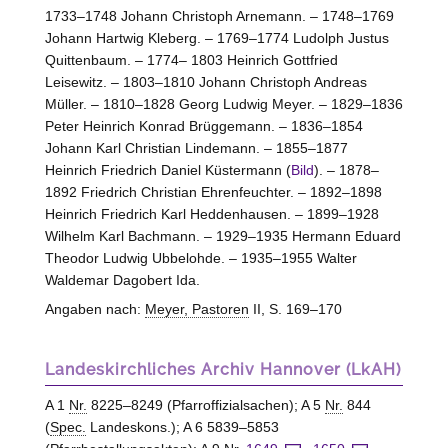
1733–1748 Johann Christoph Arnemann. – 1748–1769
Johann Hartwig Kleberg. – 1769–1774 Ludolph Justus
Quittenbaum. – 1774– 1803 Heinrich Gottfried
Leisewitz. – 1803–1810 Johann Christoph Andreas
Müller. – 1810–1828 Georg Ludwig Meyer. – 1829–1836
Peter Heinrich Konrad Brüggemann. – 1836–1854
Johann Karl Christian Lindemann. – 1855–1877
Heinrich Friedrich Daniel Küstermann (
Bild
). – 1878–
1892 Friedrich Christian Ehrenfeuchter. – 1892–1898
Heinrich Friedrich Karl Heddenhausen. – 1899–1928
Wilhelm Karl Bachmann. – 1929–1935 Hermann Eduard
Theodor Ludwig Ubbelohde. – 1935–1955 Walter
Waldemar Dagobert Ida.
Angaben nach:
Meyer, Pastoren
II, S. 169–170
Landeskirchliches Archiv Hannover (LkAH)
A 1
Nr.
8225–8249 (Pfarroffizialsachen); A 5
Nr.
844
(
Spec.
Landeskons.); A 6 5839–5853