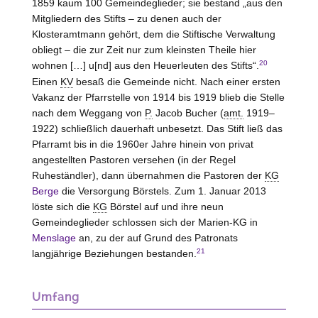
1859 kaum 100 Gemeindeglieder; sie bestand „aus den
Mitgliedern des Stifts – zu denen auch der
Klosteramtmann gehört, dem die Stiftische Verwaltung
obliegt – die zur Zeit nur zum kleinsten Theile hier
20
wohnen […] u[nd] aus den Heuerleuten des Stifts“.
Einen
KV
besaß die Gemeinde nicht. Nach einer ersten
Vakanz der Pfarrstelle von 1914 bis 1919 blieb die
Stelle
nach dem Weggang von
P.
Jacob Bucher (
amt.
1919–
1922) schließlich dauerhaft unbesetzt. Das Stift ließ das
Pfarramt bis in die 1960er Jahre hinein von privat
angestellten Pastoren versehen (in der Regel
Ruheständler), dann übernahmen die Pastoren der
KG
Berge
die Versorgung Börstels. Zum 1. Januar 2013
löste sich die
KG
Börstel auf und ihre neun
Gemeindeglieder schlossen sich der Marien-KG in
Menslage
an, zu der auf Grund des Patronats
21
langjährige Beziehungen bestanden.
Umfang