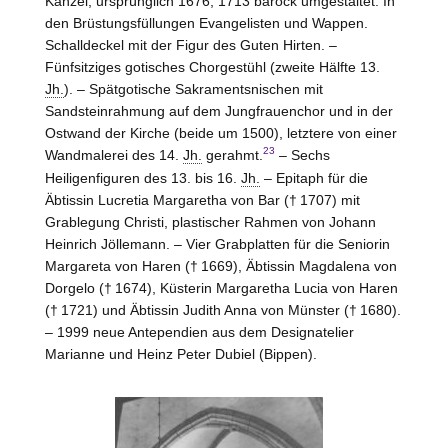
Kanzel, ursprünglich 1676, 1713 barock umgestaltet. In
den Brüstungsfüllungen Evangelisten und Wappen.
Schalldeckel mit der Figur des Guten Hirten. –
Fünfsitziges gotisches Chorgestühl (zweite Hälfte 13.
Jh.
). – Spätgotische Sakramentsnischen mit
Sandsteinrahmung auf dem Jungfrauenchor und in der
Ostwand der Kirche (beide um 1500), letztere von einer
23
Wandmalerei des 14.
Jh.
gerahmt.
– Sechs
Heiligenfiguren des 13. bis 16.
Jh.
– Epitaph für die
Äbtissin Lucretia Margaretha von
Bar
(† 1707) mit
Grablegung Christi, plastischer Rahmen von Johann
Heinrich Jöllemann. – Vier Grabplatten für die Seniorin
Margareta von
Haren
(† 1669), Äbtissin Magdalena von
Dorgelo
(† 1674), Küsterin Margaretha Lucia von
Haren
(† 1721) und Äbtissin Judith Anna von
Münster
(† 1680).
– 1999 neue Antependien aus dem Designatelier
Marianne und Heinz Peter Dubiel (
Bippen
).