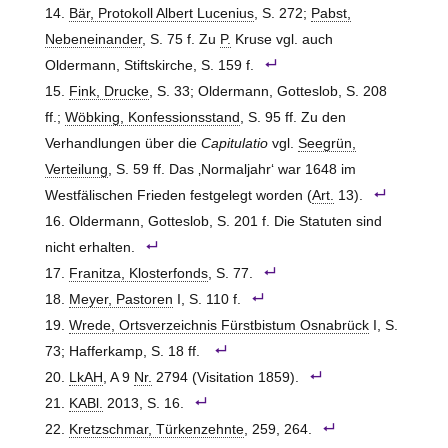
Bär, Protokoll Albert Lucenius
, S. 272;
Pabst,
Nebeneinander
, S. 75 f. Zu
P.
Kruse vgl. auch
Oldermann, Stiftskirche, S. 159 f.
Fink, Drucke
, S. 33; Oldermann, Gotteslob, S. 208
ff.;
Wöbking, Konfessionsstand
, S. 95 ff. Zu den
Verhandlungen über die
Capitulatio
vgl.
Seegrün,
Verteilung
, S. 59 ff. Das ‚Normaljahr‘ war 1648 im
Westfälischen Frieden festgelegt worden (
Art.
13).
Oldermann, Gotteslob, S. 201 f. Die Statuten sind
nicht erhalten.
Franitza, Klosterfonds
, S. 77.
Meyer, Pastoren
I, S. 110 f.
Wrede, Ortsverzeichnis Fürstbistum Osnabrück
I, S.
73; Hafferkamp, S. 18 ff.
LkAH
, A 9
Nr.
2794 (Visitation 1859).
KABl.
2013, S. 16.
Kretzschmar, Türkenzehnte
, 259, 264.