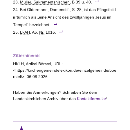
Müller, Sakramentsnischen
, B 39 u. 40.
Bei Oldermann, Damenstift, S. 28, ist das Pfingstbild
irrtümlich als „eine Ansicht des zwölfjährigen Jesus im
Tempel“ bezeichnet.
LkAH
, A6,
Nr.
1016.
Zitierhinweis
HKLH, Artikel Börstel, URL:
<https://kirchengemeindelexikon.de/einzelgemeinde/boe
rstel/>, 06.08.2026
Haben Sie Anmerkungen? Schreiben Sie dem
Landeskirchlichen Archiv über das
Kontaktformular
!