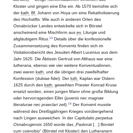
Kloster und gingen eine Ehe ein. Ab 1570 bemühte sich
der
kath.
Bf.
Johann von
Hoya
um eine Rekatholisierung
des Hochstifts. Wie auch in anderen Orten des
Osnabrücker Landes entwickelte sich in Börstel
anscheinend eine Mischform aus
ev.
Liturgie und
13
altgläubigem Ritus.
Details über die konfessionelle
Zusammensetzung des Konvents finden sich im
Visitationsbericht des Jesuiten Albert Lucenius aus dem
Jahr 1625: Die Äbtissin Gertrud von Althaus war eine
lutherana
, ebenso wie vier weitere Konventualinnen,
zwei waren
kath.
und die übrigen drei zweifelhafter
Konfession (dubiae fidei). Der
luth.
Kaplan war Ostern
1625 durch den
kath.
geweihten Priester Konrad Kruse
ersetzt worden, einen jungen Mann ohne große Bildung
oder hervorragenden Eifer (
juvenis nec magnae
14
literaturae nec praeclari zeli
).
Der Konvent musste
während des Dreißigjährigen Krieges vorübergehend
nach Lingen ausweichen. In der
Capitulatio perpetua
Osnabrugensis
1650 wurde das „Pastorat […]
Borstel
cum coenobio“ (Börstel mit Kloster) den Lutheranern