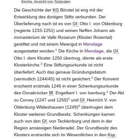
Kirche, Ansicht von Südosten
Die Geschichte der
KG
Börstel ist eng mit der
Entwicklung des dortigen Stifts verbunden. Der
Überlieferung nach ist es von
Gf.
Otto I. von
Oldenburg
(regierte 1233-1251) und seinen Neffen Johann als
monasterium de Valle Rosarum
(Kloster
Rosental
)
gestiftet und mit einem Meiergut in
Menslage
1
ausgestattet worden.
Die Kirche in
Menslage
, die
Gf.
Otto I. dem Kloster 1250 übertrug, diente als erste
2
Klosterkirche.
Eine Stiftungsurkunde ist nicht
überliefert. Auch das genaue Gründungsdatum
3
(vermutlich 1244/45) ist nicht gesichert.
Der Konvent
erscheint erstmals 1246 in einer Schenkungsurkunde
4
des Osnabrücker
Bf.
Engelbert I. von
Isenburg
.
Der Abt
5
zu Corvey (1247 und 1250)
und
Gf.
Heinrich V. von
6
Oldenburg-Wildeshausen
(1249)
übertrugen dem
Kloster weiteren Grundbesitz. Schenkungen kamen
auch von den
Gf.
von
Tecklenburg
und dem in der
Region ansässigen Niederadel. Der Grundbesitz des
Klosters erstreckte sich im Wesentlichen in den
Ksp.