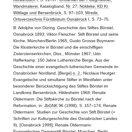
Wandmalerei
, Katalogband,
Nr.
27;
Nöldeke, KD Kr.
Wittlage und Bersenbrück
, S. 97–103;
Wrede,
Ortsverzeichnis Fürstbistum Osnabrück
I, S. 73–75.
B: Adolphe von Düring: Geschichte des Stiftes Börstel,
Osnabrück 1893; Viktor Fleischer: Stift Börstel und seine
Kirche, München/Berlin 1965; Guido Grosse Boymann:
Die Klosterkirche in Börstel und die einschiffigen
Zisterzienserkirchen, Diss., Münster 1967; Udo
Hafferkamp: 150 Jahre Lutherkirche Berge. Aus der
Geschichte einer evangelisch-lutherischen Gemeinde im
Osnabrücker Nordland, [Berge]
o. J.
; Nicolaus Heutger:
Evangelische und simultane Stifter in Westfalen unter
besonderer Berücksichtigung des Stiftes Börstel im
Landkreis Bersenbrück, Hildesheim 1968; Renate
Oldermann: Die Stiftskirche zu Börstel nach der
Reformation, in:
JbGNK
96 (1998), S. 157–174; Renate
Oldermann: Studien zur Geschichte von Stift Börstel (=
Schriften zur Kulturgeschichte des Osnabrücker Landes
9), [Osnabrück 1999]; Renate Oldermann:
Evangelisches Damenstift Börstel, München, Berlin