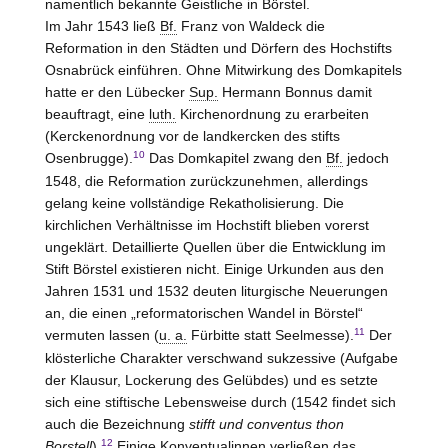
namentlich bekannte Geistliche in Börstel.
Im Jahr 1543 ließ
Bf.
Franz von Waldeck die
Reformation in den Städten und Dörfern des Hochstifts
Osnabrück einführen. Ohne Mitwirkung des Domkapitels
hatte er den Lübecker
Sup.
Hermann Bonnus damit
beauftragt, eine
luth.
Kirchenordnung zu erarbeiten
(Kerckenordnung vor de landkercken des stifts
10
Osenbrugge).
Das Domkapitel zwang den
Bf.
jedoch
1548, die Reformation zurückzunehmen, allerdings
gelang keine vollständige Rekatholisierung. Die
kirchlichen Verhältnisse im Hochstift blieben vorerst
ungeklärt. Detaillierte Quellen über die Entwicklung im
Stift Börstel existieren nicht. Einige Urkunden aus den
Jahren 1531 und 1532 deuten liturgische Neuerungen
an, die einen „reformatorischen Wandel in Börstel“
11
vermuten lassen (
u. a.
Fürbitte statt Seelmesse).
Der
klösterliche Charakter verschwand sukzessive (Aufgabe
der Klausur, Lockerung des Gelübdes) und es setzte
sich eine stiftische Lebensweise durch (1542 findet sich
auch die Bezeichnung
stifft und conventus thon
12
Borstell
).
Einige Konventualinnen verließen das