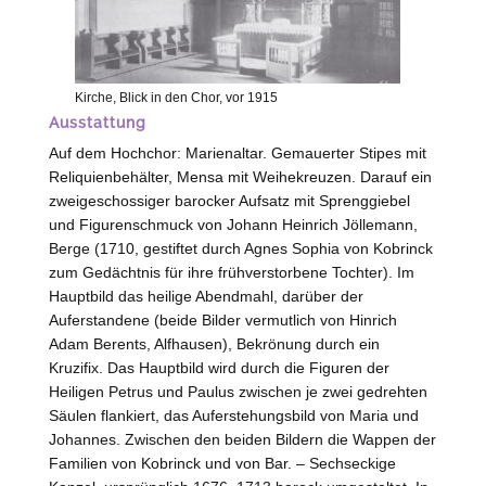
Kirche, Blick in den Chor, vor 1915
Ausstattung
Auf dem Hochchor: Marienaltar. Gemauerter Stipes mit
Reliquienbehälter, Mensa mit Weihekreuzen. Darauf ein
zweigeschossiger barocker Aufsatz mit Sprenggiebel
und Figurenschmuck von Johann Heinrich Jöllemann,
Berge
(1710, gestiftet durch Agnes Sophia von
Kobrinck
zum Gedächtnis für ihre frühverstorbene Tochter). Im
Hauptbild das heilige Abendmahl, darüber der
Auferstandene (beide Bilder vermutlich von Hinrich
Adam Berents,
Alfhausen
), Bekrönung durch ein
Kruzifix. Das Hauptbild wird durch die Figuren der
Heiligen Petrus und Paulus zwischen je zwei gedrehten
Säulen flankiert, das Auferstehungsbild von Maria und
Johannes. Zwischen den beiden Bildern die Wappen der
Familien von
Kobrinck
und von
Bar
. – Sechseckige