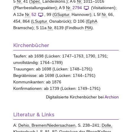
5
Nr.
41 (
Spec.
Landeskons.); A 6
Nr.
1011–1016
(Pfarrbestallungsakten); A 9
Nr.
2794
(Visitationen);
A 12e
Nr.
52
, 99 (
GSuptur.
Hannover); L 5f
Nr.
66,
454, 864 (
LSuptur.
Osnabrück); D 106 (
EphA
Bramsche); S 11a
Nr.
8139 (Findbuch
PfA
).
Kirchenbücher
Taufen: ab 1698 (Lücken: 1747–1763, 1790, 1791;
unvollständig: 1764–1789)
Trauungen: ab 1698 (Lücken: 1748–1791)
Begräbnisse: ab 1698 (Lücken: 1744–1791)
Kommunikanten: ab 1876
Konfirmationen: ab 1739 (Lücken: 1749–1791)
Digitalisierte Kirchenbücher bei
Archion
Literatur & Links
A:
Dehio, Bremen/Niedersachsen
, S. 238–241;
Dolle,
Klosterbuch
I, S. 91–97;
Grote/van der Ploeg/Kellner,