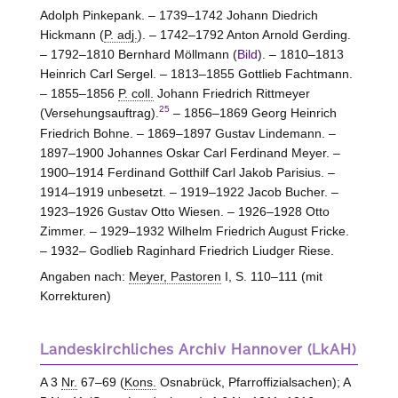
Adolph Pinkepank. – 1739–1742 Johann Diedrich
Hickmann (
P. adj.
). – 1742–1792 Anton Arnold Gerding.
– 1792–1810 Bernhard Möllmann (
Bild
). – 1810–1813
Heinrich Carl Sergel. – 1813–1855 Gottlieb Fachtmann.
– 1855–1856
P. coll.
Johann Friedrich Rittmeyer
25
(Versehungsauftrag).
– 1856–1869 Georg Heinrich
Friedrich Bohne. – 1869–1897 Gustav Lindemann. –
1897–1900 Johannes Oskar Carl Ferdinand Meyer. –
1900–1914 Ferdinand Gotthilf Carl Jakob Parisius. –
1914–1919 unbesetzt. – 1919–1922 Jacob Bucher. –
1923–1926 Gustav Otto Wiesen. – 1926–1928 Otto
Zimmer. – 1929–1932 Wilhelm Friedrich August Fricke.
– 1932– Godlieb Raginhard Friedrich Liudger Riese.
Angaben nach:
Meyer, Pastoren
I, S. 110–111 (mit
Korrekturen)
Landeskirchliches Archiv Hannover (LkAH)
A 3
Nr.
67–69 (
Kons.
Osnabrück, Pfarroffizialsachen); A