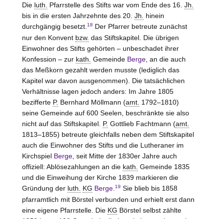
Die
luth.
Pfarrstelle des Stifts war vom Ende des 16.
Jh.
bis in die ersten Jahrzehnte des 20.
Jh.
hinein
18
durchgängig besetzt.
Der Pfarrer betreute zunächst
nur den Konvent
bzw.
das Stiftskapitel. Die übrigen
Einwohner des Stifts gehörten – unbeschadet ihrer
Konfession – zur
kath.
Gemeinde
Berge
, an die auch
das Meßkorn gezahlt werden musste (lediglich das
Kapitel war davon ausgenommen). Die tatsächlichen
Verhältnisse lagen jedoch anders: Im Jahre 1805
bezifferte
P.
Bernhard Möllmann (
amt.
1792–1810)
seine Gemeinde auf 600 Seelen, beschränkte sie also
nicht auf das Stiftskapitel.
P.
Gottlieb Fachtmann (
amt.
1813–1855) betreute gleichfalls neben dem Stiftskapitel
auch die Einwohner des Stifts und die Lutheraner im
Kirchspiel
Berge
, seit Mitte der 1830er Jahre auch
offiziell: Ablösezahlungen an die
kath.
Gemeinde 1835
und die Einweihung der Kirche 1839 markieren die
19
Gründung der
luth.
KG
Berge
.
Sie blieb bis 1858
pfarramtlich mit Börstel verbunden und erhielt erst dann
eine eigene Pfarrstelle. Die
KG
Börstel selbst zählte