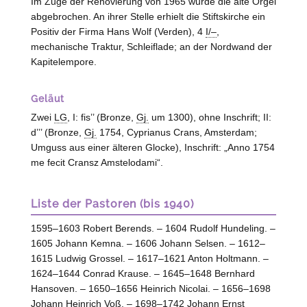
Im Zuge der Renovierung von 1965 wurde die alte Orgel
abgebrochen. An ihrer
Stelle
erhielt die Stiftskirche ein
Positiv der Firma Hans Wolf (
Verden
), 4
I/–
,
mechanische Traktur, Schleiflade; an der Nordwand der
Kapitelempore.
Geläut
Zwei
LG
, I: fis’’ (Bronze,
Gj.
um 1300), ohne Inschrift; II:
d’’’ (Bronze,
Gj.
1754, Cyprianus Crans,
Amsterdam
;
Umguss aus einer älteren Glocke), Inschrift: „Anno 1754
me fecit Cransz Amstelodami“.
Liste der Pastoren (bis 1940)
1595–1603 Robert Berends. – 1604 Rudolf Hundeling. –
1605 Johann Kemna. – 1606 Johann Selsen. – 1612–
1615 Ludwig Grossel. – 1617–1621 Anton Holtmann. –
1624–1644 Conrad Krause. – 1645–1648 Bernhard
Hansoven. – 1650–1656 Heinrich Nicolai. – 1656–1698
Johann Heinrich Voß. – 1698–1742 Johann Ernst