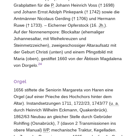
Grabplatten für die
P.
Johann Heinrich Voss († 1698)
und Johann Ernst Adolph Pinkepank († 1742) sowie die
Amtmänner Nicolaus Gerding († 1706) und Hermann
Ruwe († 1733). – Eicherner Opferstock (16.
Jh.
).
Auf der Nonnenempore: Blockaltar (ehemaliger
Johannesaltar, mit Weihekreuzen und
Steinmetzzeichen), zweigeschossiger Altaraufsatz mit
der Geburt Christi (unten) und einem Pfingstbild mit
Maria (oben), gestiftet 1660 von der Äbtissin Magdalena
24
von
Dorgelo
.
Orgel
1656 stiftete die Seniorin Margareta von
Haren
eine
Orgel (auf einer Prieche des Hochchors hinter dem
Altar). Instandsetzungen 1711, 1722/23, 1743/77 (
u. a.
durch Heinrich Wilhelm Eckmann,
Quakenbrück
).
1862/63 Neubau an gleicher
Stelle
durch Gebrüder
Rohlfing (
Osnabrück
), 7 (davon 2 Transmissionen ins
obere Manual)
II/P
, mechanische Traktur, Kegelladen.