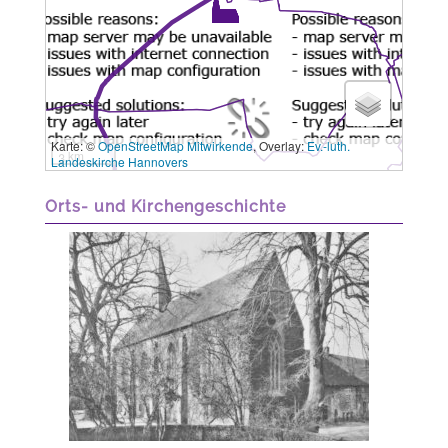
Karte: ©
OpenStreetMap Mitwirkende
, Overlay:
Ev.-luth.
3 km
Landeskirche Hannovers
Orts- und Kirchengeschichte