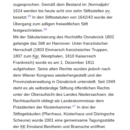
zugesprochen. Gemäß dem Bestand im ‚Normaljahr‘
1624 werden bis heute acht von zehn Stiftsstellen
ev.
15
besetzt.
In den Stiftsstatuten von 1642/43 wurde der
Übergang zum adligen freiweltlichen Stift
16
festgeschrieben.
Mit der Säkularisierung des Hochstifts
Osnabrück
1802
gelangte das Stift an Hannover. Unter französischer
Herrschaft (1803 Einmarsch französischer Truppen,
1807 zum
Kgr.
Westphalen, 1810 Kaiserreich
Frankreich) wurde es am 1. Dezember 1811
aufgehoben. Seine alten Rechte wurden jedoch nach
dem Wiener Kongress wiederhergestellt und der
Provinzialverwaltung in Osnabrück unterstellt. Seit 1949
steht es als selbständige Stiftung öffentlichen Rechts
unter der Oberaufsicht des Landes Niedersachsen; die
Rechtsaufsicht obliegt als Landeskommissar dem
17
Präsidenten der Klosterkammer.
In drei der
Stiftsgebäuden (Pfarrhaus, Küsterhaus und Düringsche
Scheune) wurde 2001 eine gemeinsame Tagungsstätte
der
KK
Emsland-Bentheim
und Bramsche eröffnet.