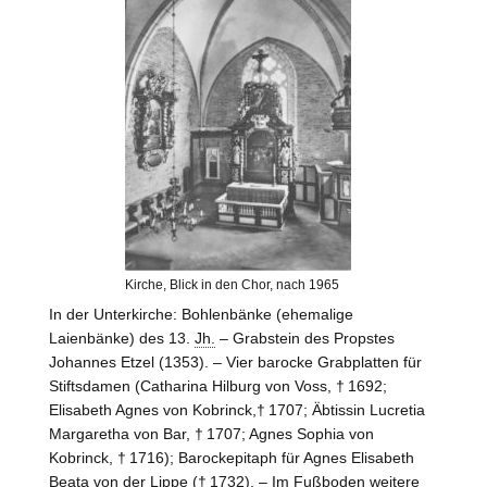
Kirche, Blick in den Chor, nach 1965
In der Unterkirche: Bohlenbänke (ehemalige
Laienbänke) des 13.
Jh.
– Grabstein des Propstes
Johannes
Etzel
(1353). – Vier barocke Grabplatten für
Stiftsdamen (Catharina Hilburg von
Voss
, † 1692;
Elisabeth Agnes von
Kobrinck
,† 1707; Äbtissin Lucretia
Margaretha von
Bar
, † 1707; Agnes Sophia von
Kobrinck
, † 1716); Barockepitaph für Agnes Elisabeth
Beata von der
Lippe
(† 1732). – Im Fußboden weitere