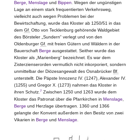
Berge
,
Menslage
und
Bippen
. Wegen der ungünstigen
Lage an einem stark frequentierten Verkehrsweg,
vielleicht auch wegen Problemen bei der
Bewirtschaftung, wurde das Kloster ab 1250/51 in das
dem
Gf.
Otto von
Tecklenburg
gehörende Waldgebiet
des Börsteler „Sundern“ verlegt und von den
Oldenburger
Gf.
mit freien Gütern und Wäldern in der
Bauerschaft
Berge
ausgestattet. Seither wurde das
Kloster als „Marienberg“ bezeichnet. Es war dem
Zisterzienserorden vermutlich nicht inkorporiert, sondern
unmittelbar der Diözesangewalt des Osnabrücker
Bf.
unterstellt. Die Päpste Innozenz IV. (1247), Alexander IV.
(1255) und Gregor X. (1273) nahmen das Kloster in
7
ihren Schutz.
Zwischen 1250 und 1263 wurde dem
Kloster das Patronat über die Pfarrkirchen in
Menslage
,
Berge
und Herzlage übertragen. 1360 und 1366
gelangte der Konvent außerdem in den Besitz von zwei
Vikarien in
Berge
und
Menslage
.