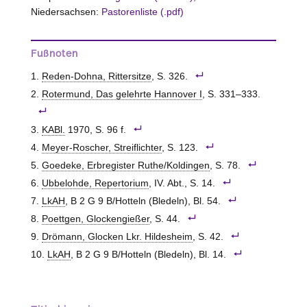
Niedersachsen:
Pastorenliste (.pdf)
Fußnoten
Reden-Dohna, Rittersitze
, S. 326.
Rotermund, Das gelehrte Hannover I
, S. 331–333.
KABl.
1970, S. 96 f.
Meyer-Roscher, Streiflichter
, S. 123.
Goedeke, Erbregister Ruthe/Koldingen
, S. 78.
Ubbelohde, Repertorium
, IV. Abt., S. 14.
LkAH
, B 2 G 9 B/Hotteln (Bledeln), Bl. 54.
Poettgen, Glockengießer
, S. 44.
Drömann, Glocken Lkr. Hildesheim
, S. 42.
LkAH
, B 2 G 9 B/Hotteln (Bledeln), Bl. 14.