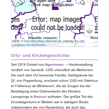
Karte: ©
OpenStreetMap Mitwirkende
, Overlay:
Ev.-luth.
3 km
Landeskirche Hannovers
Orts- und Kirchengeschichte
Seit 1974 Ortsteil von
Algermissen
. – Haufensiedlung
nördlich von Sarstedt. 1205 urkundlich als
Blethenem.
Die nach dem Ort benannte Familie, Gefolgsleute der
Gf.
von
Poppenburg
, erscheint schon 1160 mit
Odelricus
et Frithericus de Blinthenum
, die als Zeugen bei der
Bestätigung eines Gütererwerbs des Klosters
Lamspringe
in
Breinum
auftraten. Der größte Teil des
Grundeigentums in Bledeln war in adeligem Besitz,
insbesondere der von
Rautenberg
, die auch das