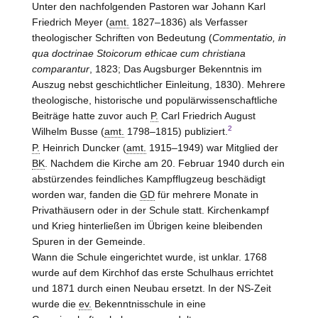
Unter den nachfolgenden Pastoren war Johann Karl
Friedrich Meyer (
amt.
1827–1836) als Verfasser
theologischer Schriften von Bedeutung (
Commentatio, in
qua doctrinae Stoicorum ethicae cum christiana
comparantur
, 1823; Das Augsburger Bekenntnis im
Auszug nebst geschichtlicher Einleitung, 1830). Mehrere
theologische, historische und populärwissenschaftliche
Beiträge hatte zuvor auch
P.
Carl Friedrich August
2
Wilhelm Busse (
amt.
1798–1815) publiziert.
P.
Heinrich Duncker (
amt.
1915–1949) war Mitglied der
BK
. Nachdem die Kirche am 20. Februar 1940 durch ein
abstürzendes feindliches Kampfflugzeug beschädigt
worden war, fanden die
GD
für mehrere Monate in
Privathäusern oder in der Schule statt. Kirchenkampf
und Krieg hinterließen im Übrigen keine bleibenden
Spuren in der Gemeinde.
Wann die Schule eingerichtet wurde, ist unklar. 1768
wurde auf dem Kirchhof das erste Schulhaus errichtet
und 1871 durch einen Neubau ersetzt. In der NS-Zeit
wurde die
ev.
Bekenntnisschule in eine