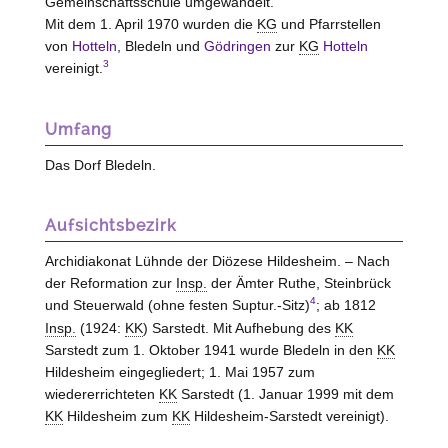
Gemeinschaftsschule umgewandelt.
Mit dem 1. April 1970 wurden die
KG
und Pfarrstellen
von
Hotteln
, Bledeln und
Gödringen
zur
KG
Hotteln
3
vereinigt.
Umfang
Das Dorf Bledeln.
Aufsichtsbezirk
Archidiakonat Lühnde der Diözese Hildesheim. – Nach
der Reformation zur
Insp.
der Ämter Ruthe, Steinbrück
4
und Steuerwald (ohne festen Suptur.-Sitz)
; ab 1812
Insp.
(1924:
KK
) Sarstedt. Mit Aufhebung des
KK
Sarstedt zum 1. Oktober 1941 wurde Bledeln in den
KK
Hildesheim eingegliedert; 1. Mai 1957 zum
wiedererrichteten
KK
Sarstedt (1. Januar 1999 mit dem
KK
Hildesheim zum
KK
Hildesheim-Sarstedt vereinigt).