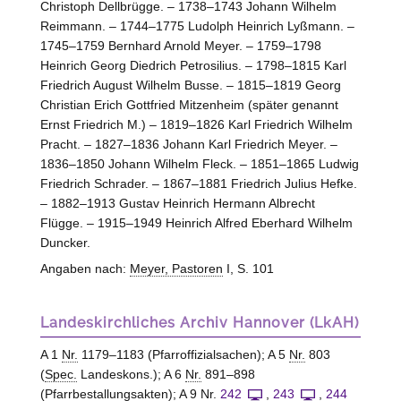
Christoph Dellbrügge. – 1738–1743 Johann Wilhelm
Reimmann. – 1744–1775 Ludolph Heinrich Lyßmann. –
1745–1759 Bernhard Arnold Meyer. – 1759–1798
Heinrich Georg Diedrich Petrosilius. – 1798–1815 Karl
Friedrich August Wilhelm Busse. – 1815–1819 Georg
Christian Erich Gottfried Mitzenheim (später genannt
Ernst Friedrich M.) – 1819–1826 Karl Friedrich Wilhelm
Pracht. – 1827–1836 Johann Karl Friedrich Meyer. –
1836–1850 Johann Wilhelm Fleck. – 1851–1865 Ludwig
Friedrich Schrader. – 1867–1881 Friedrich Julius Hefke.
– 1882–1913 Gustav Heinrich Hermann Albrecht
Flügge. – 1915–1949 Heinrich Alfred Eberhard Wilhelm
Duncker.
Angaben nach:
Meyer, Pastoren
I, S. 101
Landeskirchliches Archiv Hannover (LkAH)
A 1
Nr.
1179–1183 (Pfarroffizialsachen); A 5
Nr.
803
(
Spec.
Landeskons.); A 6
Nr.
891–898
(Pfarrbestallungsakten); A 9
Nr.
242
,
243
,
244