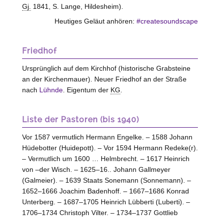
Gj.
1841, S. Lange,
Hildesheim
).
Heutiges Geläut anhören:
#createsoundscape
Friedhof
Ursprünglich auf dem Kirchhof (historische Grabsteine
an der Kirchenmauer). Neuer Friedhof an der Straße
nach
Lühnde
. Eigentum der
KG
.
Liste der Pastoren (bis 1940)
Vor 1587 vermutlich Hermann Engelke. – 1588 Johann
Hüdebotter (Huidepott). – Vor 1594 Hermann Redeke(r).
– Vermutlich um 1600 … Helmbrecht. – 1617 Heinrich
von –der Wisch. – 1625–16.. Johann Gallmeyer
(Galmeier). – 1639 Staats Sonemann (Sonnemann). –
1652–1666 Joachim Badenhoff. – 1667–1686 Konrad
Unterberg. – 1687–1705 Heinrich Lübberti (Luberti). –
1706–1734 Christoph Vilter. – 1734–1737 Gottlieb