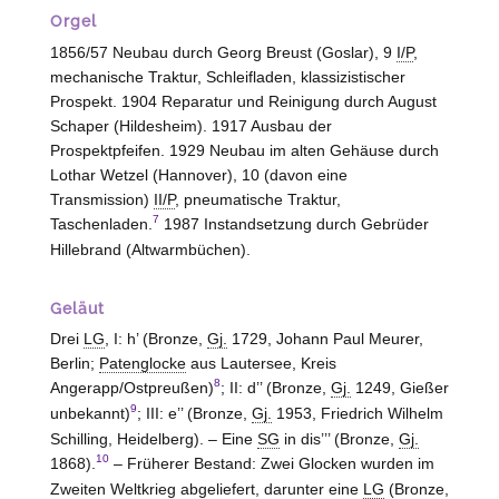
Orgel
1856/57 Neubau durch Georg Breust (
Goslar
), 9
I/P
,
mechanische Traktur, Schleifladen, klassizistischer
Prospekt. 1904 Reparatur und Reinigung durch August
Schaper (
Hildesheim
). 1917 Ausbau der
Prospektpfeifen. 1929 Neubau im alten Gehäuse durch
Lothar Wetzel (
Hannover
), 10 (davon eine
Transmission)
II/P
, pneumatische Traktur,
7
Taschenladen.
1987 Instandsetzung durch Gebrüder
Hillebrand (
Altwarmbüchen
).
Geläut
Drei
LG
, I: h’ (Bronze,
Gj.
1729, Johann Paul Meurer,
Berlin
;
Patenglocke
aus
Lautersee, Kreis
8
Angerapp/Ostpreußen
)
; II: d’’ (Bronze,
Gj.
1249, Gießer
9
unbekannt)
; III: e’’ (Bronze,
Gj.
1953, Friedrich Wilhelm
Schilling,
Heidelberg
). – Eine
SG
in dis’’’ (Bronze,
Gj.
10
1868).
– Früherer Bestand: Zwei Glocken wurden im
Zweiten Weltkrieg abgeliefert, darunter eine
LG
(Bronze,