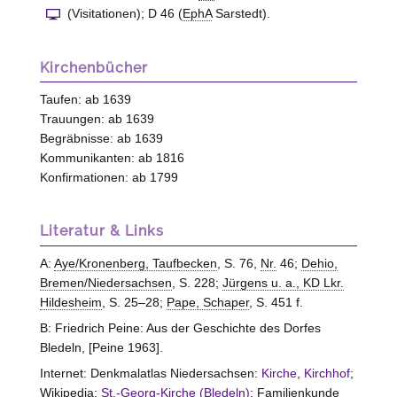
(Visitationen); D 46 (
EphA
Sarstedt).
Kirchenbücher
Taufen: ab 1639
Trauungen: ab 1639
Begräbnisse: ab 1639
Kommunikanten: ab 1816
Konfirmationen: ab 1799
Literatur & Links
A:
Aye/Kronenberg, Taufbecken
, S. 76,
Nr.
46;
Dehio,
Bremen/Niedersachsen
, S. 228;
Jürgens u. a., KD Lkr.
Hildesheim
, S. 25–28;
Pape, Schaper
, S. 451 f.
B: Friedrich Peine: Aus der Geschichte des Dorfes
Bledeln, [Peine 1963].
Internet: Denkmalatlas Niedersachsen:
Kirche
,
Kirchhof
;
Wikipedia:
St.-Georg-Kirche (Bledeln)
; Familienkunde