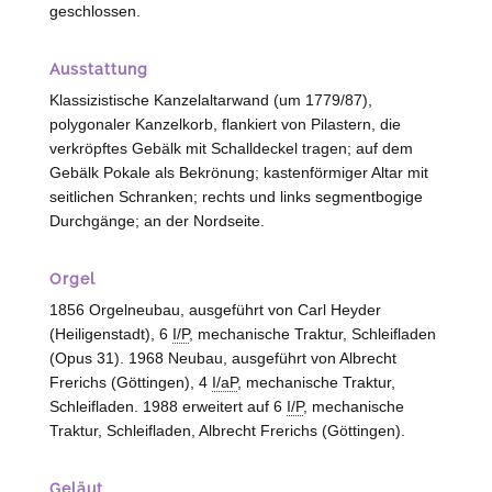
geschlossen.
Ausstattung
Klassizistische Kanzelaltarwand (um 1779/87),
polygonaler Kanzelkorb, flankiert von Pilastern, die
verkröpftes Gebälk mit Schalldeckel tragen; auf dem
Gebälk Pokale als Bekrönung; kastenförmiger Altar mit
seitlichen Schranken; rechts und links segmentbogige
Durchgänge; an der Nordseite.
Orgel
1856 Orgelneubau, ausgeführt von Carl Heyder
(
Heiligenstadt
), 6
I/P
, mechanische Traktur, Schleifladen
(Opus 31). 1968 Neubau, ausgeführt von Albrecht
Frerichs (
Göttingen
), 4
I/aP
, mechanische Traktur,
Schleifladen. 1988 erweitert auf 6
I/P
, mechanische
Traktur, Schleifladen, Albrecht Frerichs (
Göttingen
).
Geläut