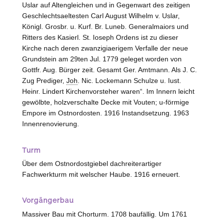
Uslar auf Altengleichen und in Gegenwart des zeitigen
Geschlechtsaeltesten Carl August Wilhelm v. Uslar,
Königl. Grosbr. u. Kurf. Br. Luneb. Generalmaiors und
Ritters des Kasierl. St. Ioseph Ordens ist zu dieser
Kirche nach deren zwanzigiaerigem Verfalle der neue
Grundstein am 29ten Jul. 1779 geleget worden von
Gottfr. Aug. Bürger zeit. Gesamt Ger. Amtmann. Als J. C.
Zug Prediger,
Joh
. Nic. Lockemann Schulze u. Iust.
Heinr. Lindert Kirchenvorsteher waren“
. Im Innern leicht
gewölbte, holzverschalte Decke mit Vouten; u-förmige
Empore im Ostnordosten. 1916 Instandsetzung. 1963
Innenrenovierung.
Turm
Über dem Ostnordostgiebel dachreiterartiger
Fachwerkturm mit welscher Haube. 1916 erneuert.
Vorgängerbau
Massiver Bau mit Chorturm. 1708 baufällig. Um 1761