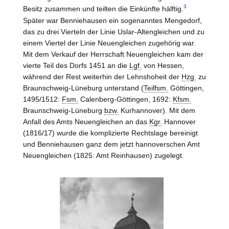
3
Besitz zusammen und teilten die Einkünfte hälftig.
Später war Benniehausen ein sogenanntes Mengedorf,
das zu drei Vierteln der Linie
Uslar-Altengleichen
und zu
einem Viertel der Linie Neuengleichen zugehörig war.
Mit dem Verkauf der Herrschaft Neuengleichen kam der
vierte Teil des Dorfs 1451 an die
Lgf.
von
Hessen
,
während der Rest weiterhin der Lehnshoheit der
Hzg.
zu
Braunschweig-Lüneburg
unterstand (
Teilfsm.
Göttingen,
1495/1512:
Fsm.
Calenberg-Göttingen, 1692:
Kfsm.
Braunschweig-Lüneburg
bzw.
Kurhannover). Mit dem
Anfall des Amts
Neuengleichen
an das
Kgr.
Hannover
(1816/17) wurde die komplizierte Rechtslage bereinigt
und Benniehausen ganz dem jetzt hannoverschen Amt
Neuengleichen
(1825: Amt
Reinhausen
) zugelegt.