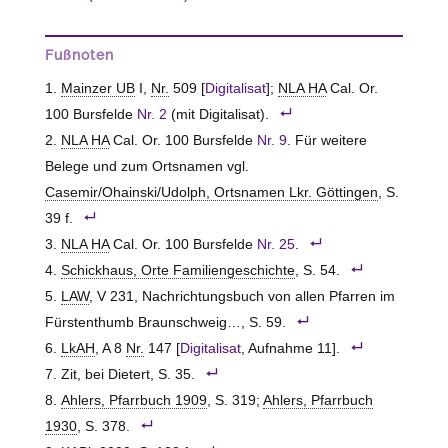
Fußnoten
Mainzer UB
I,
Nr.
509 [
Digitalisat
];
NLA HA
Cal. Or.
100 Bursfelde
Nr. 2
(mit Digitalisat).
NLA HA
Cal. Or. 100 Bursfelde
Nr. 9
. Für weitere
Belege und zum Ortsnamen vgl.
Casemir/Ohainski/Udolph, Ortsnamen Lkr. Göttingen
, S.
39 f.
NLA HA
Cal. Or. 100 Bursfelde
Nr. 25
.
Schickhaus, Orte Familiengeschichte
, S. 54.
LAW
, V 231, Nachrichtungsbuch von allen Pfarren im
Fürstenthumb Braunschweig…, S. 59.
LkAH
, A 8
Nr.
147 [
Digitalisat
, Aufnahme 11].
Zit, bei Dietert, S. 35.
Ahlers, Pfarrbuch 1909
, S. 319;
Ahlers, Pfarrbuch
1930
, S. 378.