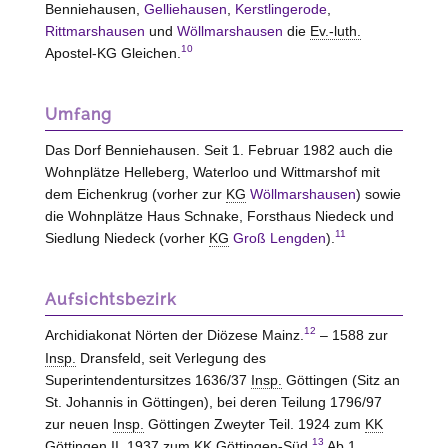
Benniehausen,
Gelliehausen
,
Kerstlingerode
,
Rittmarshausen
und
Wöllmarshausen
die
Ev.-luth.
10
Apostel-KG Gleichen.
Umfang
Das Dorf Benniehausen. Seit 1. Februar 1982 auch die
Wohnplätze Helleberg, Waterloo und Wittmarshof mit
dem Eichenkrug (vorher zur
KG
Wöllmarshausen
) sowie
die Wohnplätze Haus Schnake, Forsthaus Niedeck und
11
Siedlung Niedeck (vorher
KG
Groß Lengden
).
Aufsichtsbezirk
12
Archidiakonat Nörten der Diözese Mainz.
– 1588 zur
Insp.
Dransfeld, seit Verlegung des
Superintendentursitzes 1636/37
Insp.
Göttingen (Sitz an
St. Johannis in Göttingen), bei deren Teilung 1796/97
zur neuen
Insp.
Göttingen Zweyter Teil. 1924 zum
KK
13
Göttingen II, 1937 zum
KK
Göttingen-Süd.
Ab 1.