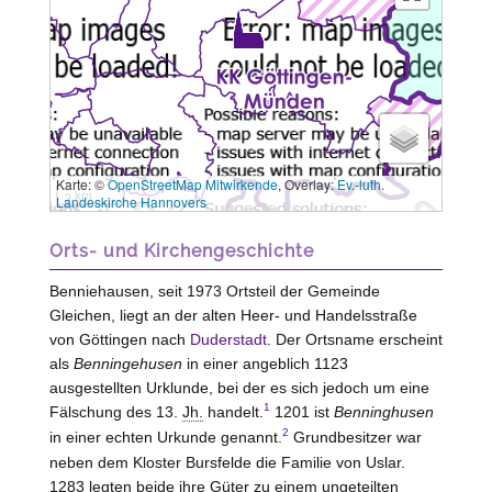
Karte: ©
OpenStreetMap Mitwirkende
, Overlay:
Ev.-luth.
3 km
Landeskirche Hannovers
Orts- und Kirchengeschichte
Benniehausen, seit 1973 Ortsteil der Gemeinde
Gleichen, liegt an der alten Heer- und Handelsstraße
von Göttingen nach
Duderstadt
. Der Ortsname erscheint
als
Benningehusen
in einer angeblich 1123
ausgestellten Urklunde, bei der es sich jedoch um eine
1
Fälschung des 13.
Jh.
handelt.
1201 ist
Benninghusen
2
in einer echten Urkunde genannt.
Grundbesitzer war
neben dem Kloster
Bursfelde
die Familie von
Uslar
.
1283 legten beide ihre Güter zu einem ungeteilten