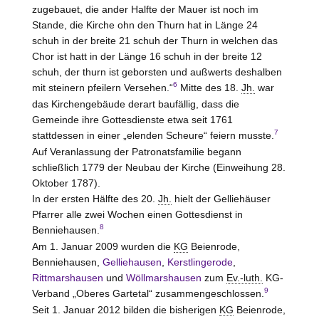
zugebauet, die ander Halfte der Mauer ist noch im
Stande, die Kirche ohn den Thurn hat in Länge 24
schuh in der breite 21 schuh der Thurn in welchen das
Chor ist hatt in der Länge 16 schuh in der breite 12
schuh, der thurn ist geborsten und außwerts deshalben
6
mit steinern pfeilern Versehen.“
Mitte des 18.
Jh.
war
das Kirchengebäude derart baufällig, dass die
Gemeinde ihre Gottesdienste etwa seit 1761
7
stattdessen in einer „elenden Scheure“ feiern musste.
Auf Veranlassung der Patronatsfamilie begann
schließlich 1779 der Neubau der Kirche (Einweihung 28.
Oktober 1787).
In der ersten Hälfte des 20.
Jh.
hielt der Gelliehäuser
Pfarrer alle zwei Wochen einen Gottesdienst in
8
Benniehausen.
Am 1. Januar 2009 wurden die
KG
Beienrode,
Benniehausen,
Gelliehausen
,
Kerstlingerode
,
Rittmarshausen
und
Wöllmarshausen
zum
Ev.-luth.
KG-
9
Verband „Oberes Gartetal“ zusammengeschlossen.
Seit 1. Januar 2012 bilden die bisherigen
KG
Beienrode,