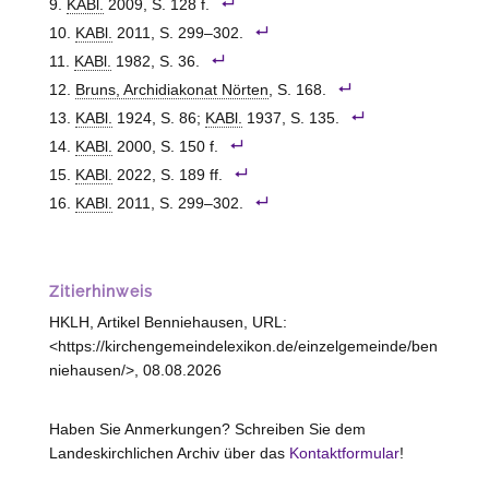
KABl.
2009, S. 128 f.
KABl.
2011, S. 299–302.
KABl.
1982, S. 36.
Bruns, Archidiakonat Nörten
, S. 168.
KABl.
1924, S. 86;
KABl.
1937, S. 135.
KABl.
2000, S. 150 f.
KABl.
2022, S. 189 ff.
KABl.
2011, S. 299–302.
Zitierhinweis
HKLH, Artikel Benniehausen, URL:
<https://kirchengemeindelexikon.de/einzelgemeinde/ben
niehausen/>, 08.08.2026
Haben Sie Anmerkungen? Schreiben Sie dem
Landeskirchlichen Archiv über das
Kontaktformular
!