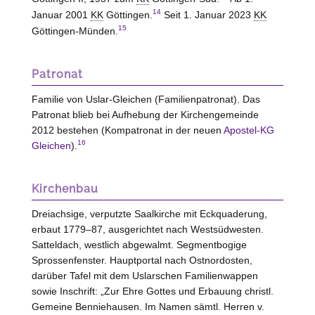
14
Januar 2001
KK
Göttingen.
Seit 1. Januar 2023
KK
15
Göttingen-Münden.
Patronat
Familie von
Uslar-Gleichen
(Familienpatronat). Das
Patronat blieb bei Aufhebung der Kirchengemeinde
2012 bestehen (Kompatronat in der neuen
Apostel-KG
16
Gleichen
).
Kirchenbau
Dreiachsige, verputzte Saalkirche mit Eckquaderung,
erbaut 1779–87, ausgerichtet nach Westsüdwesten.
Satteldach, westlich abgewalmt. Segmentbogige
Sprossenfenster. Hauptportal nach Ostnordosten,
darüber Tafel mit dem Uslarschen Familienwappen
sowie Inschrift:
„Zur Ehre Gottes und Erbauung christl.
Gemeine Benniehausen. Im Namen sämtl. Herren v.