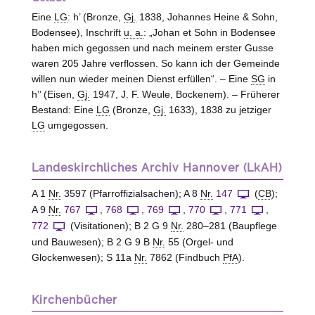
Eine
LG
: h’ (Bronze,
Gj.
1838, Johannes Heine & Sohn,
Bodensee
), Inschrift
u. a.
: „Johan et Sohn in Bodensee
haben mich gegossen und nach meinem erster Gusse
waren 205 Jahre verflossen. So kann ich der Gemeinde
willen nun wieder meinen Dienst erfüllen“. – Eine
SG
in
h’’ (Eisen,
Gj.
1947, J. F. Weule,
Bockenem
). – Früherer
Bestand: Eine
LG
(Bronze,
Gj.
1633), 1838 zu jetziger
LG
umgegossen.
Landeskirchliches Archiv Hannover (LkAH)
A 1
Nr.
3597 (Pfarroffizialsachen); A 8
Nr.
147
(
CB
);
A 9
Nr.
767
,
768
,
769
,
770
,
771
,
772
(Visitationen); B 2 G 9
Nr.
280–281 (Baupflege
und Bauwesen); B 2 G 9 B
Nr.
55 (Orgel- und
Glockenwesen); S 11a
Nr.
7862 (Findbuch
PfA
).
Kirchenbücher