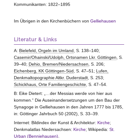
Kommunikanten: 1822–1895
Im Übrigen in den Kirchenbüchern von
Gelliehausen
Literatur & Links
A:
Bielefeld, Orgeln im Umland
, S. 138–140;
Casemir/Ohainski/Udolph, Ortsnamen Lkr. Göttingen
, S.
39–40;
Dehio, Bremen/Niedersachsen
, S. 206;
Eichenberg, KK Göttingen-Süd
, S. 47–51;
Lufen,
Denkmaltopographie Altkr. Duderstadt
, S. 253;
Schickhaus, Orte Familiengeschichte
, S. 47–54.
B: Eike Dietert: „…der Messias werde von hier aus
kommen.“ Die Auseinandersetzungen um den Bau der
Synagoge in Gelliehausen in den Jahren 1777 bis 1785,
in: Göttinger Jahrbuch 50 (2002), S. 33–39.
Internet: Bildindex der Kunst & Architektur:
Kirche
;
Denkmalatlas Niedersachsen:
Kirche
; Wikipedia:
St.
Urban (Benniehausen)
.