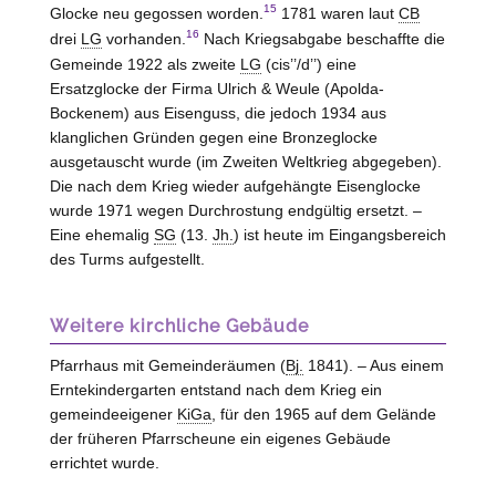
15
Glocke neu gegossen worden.
1781 waren laut
CB
16
drei
LG
vorhanden.
Nach Kriegsabgabe beschaffte die
Gemeinde 1922 als zweite
LG
(cis’’/d’’) eine
Ersatzglocke der Firma Ulrich & Weule (
Apolda-
Bockenem
) aus Eisenguss, die jedoch 1934 aus
klanglichen Gründen gegen eine Bronzeglocke
ausgetauscht wurde (im Zweiten Weltkrieg abgegeben).
Die nach dem Krieg wieder aufgehängte Eisenglocke
wurde 1971 wegen Durchrostung endgültig ersetzt. –
Eine ehemalig
SG
(13.
Jh.
) ist heute im Eingangsbereich
des Turms aufgestellt.
Weitere kirchliche Gebäude
Pfarrhaus mit Gemeinderäumen (
Bj.
1841). – Aus einem
Erntekindergarten entstand nach dem Krieg ein
gemeindeeigener
KiGa
, für den 1965 auf dem Gelände
der früheren Pfarrscheune ein eigenes Gebäude
errichtet wurde.