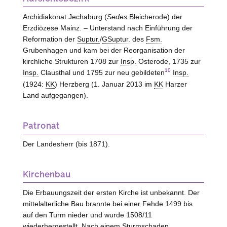
Archidiakonat Jechaburg (
Sedes
Bleicherode) der
Erzdiözese Mainz. – Unterstand nach Einführung der
Reformation der
Suptur.
/
GSuptur.
des
Fsm.
Grubenhagen und kam bei der Reorganisation der
kirchliche Strukturen 1708 zur
Insp.
Osterode, 1735 zur
10
Insp.
Clausthal und 1795 zur neu gebildeten
Insp.
(1924:
KK
) Herzberg (1. Januar 2013 im
KK
Harzer
Land aufgegangen).
Patronat
Der Landesherr (bis 1871).
Kirchenbau
Die Erbauungszeit der ersten Kirche ist unbekannt. Der
mittelalterliche Bau brannte bei einer Fehde 1499 bis
auf den Turm nieder und wurde 1508/11
wiederhergestellt. Nach einem Sturmschaden