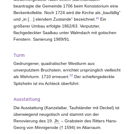
beantragte die Gemeinde 1706 beim Konsistorium eine
Beckenkollekte. Noch 1724 wird die Kirche als
„
baufällig“
11
und „in […] elendem Zustande“ bezeichnet.
Ein
größerer Umbau erfolgte 1862/63. Verputzter,
flachgedeckter Saalbau unter Walmdach mit gotischen
Fenstern. Sanierung 1989/91.
Turm
Gedrungener, quadratischer Westturm aus
unverputztem Bruchstein, errichtet ursprünglich vielleicht
12
als Wehrturm. 1710 erneuert.
Der schiefergedeckte
Spitzhelm ist ins Achteck überführt.
Ausstattung
Die Ausstattung (Kanzelaltar, Taufständer mit Deckel) ist
überwiegend neugotisch und stammt von der
Renovierung des 19.
Jh.
– Grabstein des Ritters Hans-
Georg von
Minnigerode
(† 1594) im Altarraum.