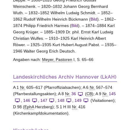
Deppe. – 1808–1820 Georg Friedrich Gustav
Weinschenk. – 1820–1832 Johann Georg Bernhard
Wuth. – 1832–1852 Wilhelm Ludwig Schmidt. – 1852–
1862 Rudolf Wilhelm Heinrich Bückmann (
Bild
). – 1862–
1874 Philipp Friedrich Harmes (
Bild
). – 1874–1884 Karl
Georg Krüger. – 1885–1909 Dr. phil. Ernst Karl Ludwig
Christian Wulfes. – 1910–1925 Karl Heinrich Albert
Röwer. – 1925–1935 Kurt Hubert August Pabst. – 1935–
1946 Walter Georg Erich Deutsch.
Angaben nach:
Meyer, Pastoren
I, S. 65–66
Landeskirchliches Archiv Hannover (LkAH)
A 1
Nr.
605–617 (Pfarroffizialsachen); A 6
Nr.
567–574
(Pfarrbestallungsakten); A 8
Nr.
36
(
CB
); A 9
Nr.
145
,
146
,
147
,
148
,
149
(Visitationen);
D 98 (
EphA
Herzberg); S 1 H III
Nr.
416
(Kirchenkampfdokumentation).