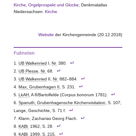
Kirche, Orgelprospekt und Glocke
; Denkmalatlas
Niedersachsen:
Kirche
.
Website
der Kirchengemeinde (20.12.2018)
Fußnoten
UB Walkenried
I,
Nr.
380.
UB Plesse
,
Nr.
68.
UB Walkenried
II,
Nr.
882–884.
Max, Grubenhagen II
, S. 231.
LkAH
, A 8/Bartolfelde (Corpus bonorum 1781).
Spanuth, Grubenhagensche Kirchenvisitation
, S. 107;
Lange, Geschichte, S. 71 f.
Klann, Zacharias Georg Flach.
KABl.
1962, S. 28.
KABl.
1999, S. 215.