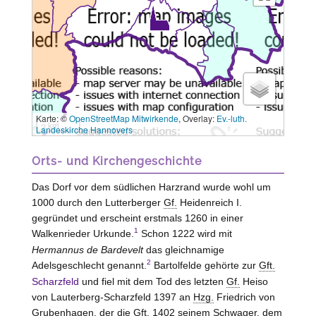
Karte: ©
OpenStreetMap Mitwirkende
, Overlay:
Ev.-luth.
3 km
Landeskirche Hannovers
Orts- und Kirchengeschichte
Das Dorf vor dem südlichen Harzrand wurde wohl um
1000 durch den Lutterberger
Gf.
Heidenreich I.
gegründet und erscheint erstmals 1260 in einer
1
Walkenrieder Urkunde.
Schon 1222 wird mit
Hermannus de Bardevelt
das gleichnamige
2
Adelsgeschlecht genannt.
Bartolfelde gehörte zur
Gft.
Scharzfeld
und fiel mit dem Tod des letzten
Gf.
Heiso
von
Lauterberg-Scharzfeld
1397 an
Hzg.
Friedrich von
Grubenhagen
, der die
Gft.
1402 seinem Schwager, dem