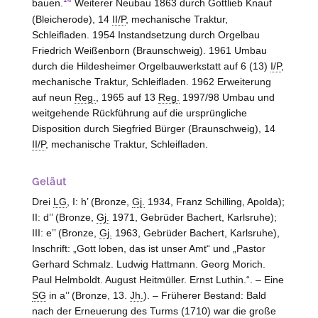
bauen.
Weiterer Neubau 1863 durch Gottlieb Knauf
(
Bleicherode
), 14
II/P
, mechanische Traktur,
Schleifladen. 1954 Instandsetzung durch Orgelbau
Friedrich Weißenborn
(
Braunschweig
). 1961 Umbau
durch die Hildesheimer Orgelbauwerkstatt auf 6 (13)
I/P
,
mechanische Traktur, Schleifladen. 1962 Erweiterung
auf neun
Reg.
, 1965 auf 13
Reg.
1997/98 Umbau und
weitgehende Rückführung auf die ursprüngliche
Disposition durch Siegfried Bürger (
Braunschweig
), 14
II/P
, mechanische Traktur, Schleifladen.
Geläut
Drei
LG
, I: h’ (Bronze,
Gj.
1934, Franz Schilling,
Apolda
);
II: d’’ (Bronze,
Gj.
1971, Gebrüder Bachert,
Karlsruhe
);
III: e’’ (Bronze,
Gj.
1963, Gebrüder Bachert,
Karlsruhe
),
Inschrift: „Gott loben, das ist unser Amt“ und „Pastor
Gerhard Schmalz. Ludwig Hattmann. Georg Morich.
Paul Helmboldt. August Heitmüller. Ernst Luthin.“. – Eine
SG
in a’’ (Bronze, 13.
Jh.
). – Früherer Bestand: Bald
nach der Erneuerung des Turms (1710) war die große