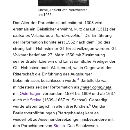
Kirche, Ansicht von Nordwesten,
um 1953
Das Alter der Parochie ist unbestimmt. 1303 wird
erstmals ein Geistlicher erwähnt, kurz darauf (1311) der
3
plebanus
Volcmarus
in Barderevelde.
Die Einführung
der Reformation konnte erst 1552 nach dem Tod des
streng
kath.
Hohnsteiner
Gf.
Ernst vollzogen werden.
Gf.
Volkmar berief am 27. März 1556 mit Zustimmung
seiner Brüder Eberwin und Ernst sämtliche Prediger der
Gft.
Hohnstein nach Walkenried, wo in Gegenwart der
Ritterschaft die Einführung des Augsburger
4
Bekenntnisses beschlossen wurde.
Bartolfelde war
mindestens seit der Reformation als
mater combinata
mit
Osterhagen
verbunden, 1594 bis 1609 und ab 1637
auch mit
Steina
(1609–1637 zu Sachsa). Gepredigt
5
wurde allsonntäglich in allen drei Kirchen.
Um die
Baulastverpflichtungen (Pfarrgebäude) kam es
wiederholt zu Auseinandersetzungen insbesondere mit
den Parochianen von
Steina
. Das Schulwesen