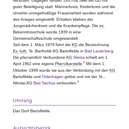
verboten. Dagegen fanden 1937/38 zwei BK-GD mit
guter Beteiligung statt. Männerkreis, Kinderkreis und die
ohnehin unregelmäßige Frauenarbeit wurden während
des Krieges eingestellt. Erhalten blieben der
Jungmädchenkreis und die Krankenpflege. Die
ev.
Bekenntnisschule wurde 1939 in eine
Gemeinschaftsschule umgewandelt.
Seit dem 1. März 1979 führt die
KG
die Bezeichnung
Ev.-luth.
St.-Bartholdi-KG Bartolfelde in
Bad Lauterberg
;
Die pfarramtlich Verbundene
KG
Steina
erhielt am 1.
8
April 1962 eine eigene
Pfarrvikarstelle
.
Mit dem 1.
Oktober 1999 wurde sie aus der Verbindung mit den
KG
Bartolfelde und
Osterhagen
gelöst und mit der St.-
9
Nikolai-KG
Bad Sachsa
verbunden.
Umfang
Das Dorf Bartolfelde.
Aufsichtsbezirk