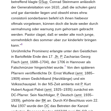
betreffend klagte
GSup.
Conrad Steinmann anlässlich
der Generalvisitation von 1610, „daß die schulen ganz
und gar darnieder liegen und obwohl eines ehrw.
consistorii sonderbaren befehl ich ihnen hiebevor
oftmals vorgelesen, künnen doch die leute weder durch
vermahnung oder warnung zum gehorsam gebracht
werden. Pastor claget, daß er weder alte noch junge,
vornehmblich des sommer uber zur kinderlehr bringen
6
kann.“
Unrühmliche Prominenz erlangte unter den Geistlichen
in Bartolfelde Ende des 17.
Jh.
P.
Zacharias Georg
Flach (
amt.
1688–1704), der 1706 in Hannover als
7
Falschmünzer hingerichtet wurde.
Von den späteren
Pfarrern veröffentlichte Dr. Ernst Wulfest (
amt.
1885–
1909) einen Gedichtband (Harzklänge) und ein
Volksschauspiel. In der NS-Zeit amtierte mit
P.
Kurt
Hubert August Pabst (
amt.
1925–1935) zunächst ein
DC-Pfarrer. Sein Nachfolger,
P.
Deutsch (
amt.
1935–
1939), gehörte der
BK
an. Durch KV-Beschluss vom 22.
Mai 1937 wurde den
DC
das Betreten der Kanzel