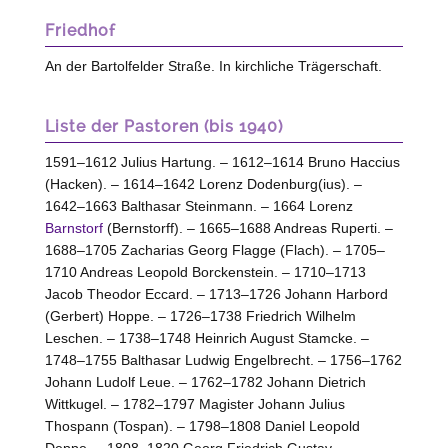
Friedhof
An der Bartolfelder Straße. In kirchliche Trägerschaft.
Liste der Pastoren (bis 1940)
1591–1612 Julius Hartung. – 1612–1614 Bruno Haccius
(Hacken). – 1614–1642 Lorenz Dodenburg(ius). –
1642–1663 Balthasar Steinmann. – 1664 Lorenz
Barnstorf
(Bernstorff). – 1665–1688 Andreas Ruperti. –
1688–1705 Zacharias Georg Flagge (Flach). – 1705–
1710 Andreas Leopold Borckenstein. – 1710–1713
Jacob Theodor Eccard. – 1713–1726 Johann Harbord
(Gerbert) Hoppe. – 1726–1738 Friedrich Wilhelm
Leschen. – 1738–1748 Heinrich August Stamcke. –
1748–1755 Balthasar Ludwig Engelbrecht. – 1756–1762
Johann Ludolf Leue. – 1762–1782 Johann Dietrich
Wittkugel. – 1782–1797 Magister Johann Julius
Thospann (Tospan). – 1798–1808 Daniel Leopold