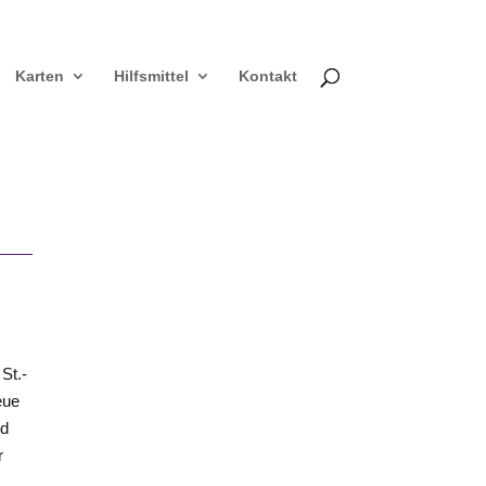
Karten
Hilfsmittel
Kontakt
St.-
eue
nd
r