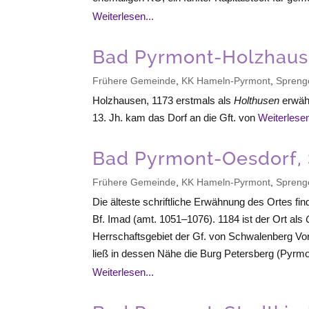
Weiterlesen...
Bad Pyrmont-Holzhause
Frühere Gemeinde
,
KK Hameln-Pyrmont
,
Spreng
Holzhausen, 1173 erstmals als
Holthusen
erwähn
13. Jh. kam das Dorf an die Gft. von
Weiterlesen
Bad Pyrmont-Oesdorf, S
Frühere Gemeinde
,
KK Hameln-Pyrmont
,
Spreng
Die älteste schriftliche Erwähnung des Ortes fin
Bf. Imad (amt. 1051–1076). 1184 ist der Ort als
Herrschaftsgebiet der Gf. von Schwalenberg Vor
ließ in dessen Nähe die Burg Petersberg (Pyrmon
Weiterlesen...