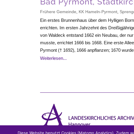
Bad Pyrmont, Stadtkirc
Frühere Gemeinde
,
KK Hameln-Pyrmont
,
Spreng
Ein erstes Brunnenhaus über dem Hylligen Born 
errichten. Im ersten Jahrzehnt des Dreißigjährig
von Waldeck entstand 1662 ein Neubau, der nu
musste, errichtet 1666 bis 1668. Eine erste Al
Pyrmont († 1692), 1666 anpflanzen; 1670 wurden
Weiterlesen...
Diese Website benutzt Cookies (Matomo Analytics). Zudem we