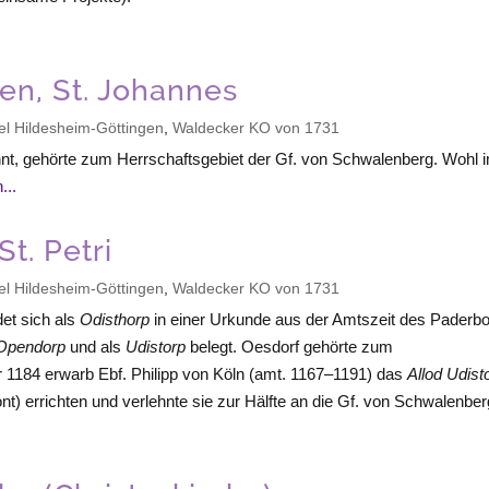
n, St. Johannes
el Hildesheim-Göttingen
,
Waldecker KO von 1731
t, gehörte zum Herrschaftsgebiet der Gf. von Schwalenberg. Wohl 
...
t. Petri
el Hildesheim-Göttingen
,
Waldecker KO von 1731
det sich als
Odisthorp
in einer Urkunde aus der Amtszeit des Paderbo
Opendorp
und als
Udistorp
belegt. Oesdorf gehörte zum
 1184 erwarb Ebf. Philipp von Köln (amt. 1167–1191) das
Allod Udist
t) errichten und verlehnte sie zur Hälfte an die Gf. von Schwalenber