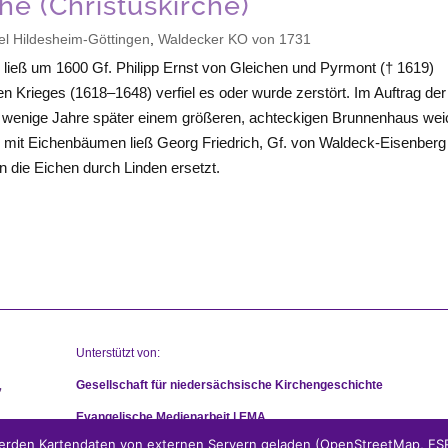
he (Christuskirche)
el Hildesheim-Göttingen
,
Waldecker KO von 1731
ließ um 1600 Gf. Philipp Ernst von Gleichen und Pyrmont († 1619)
en Krieges (1618–1648) verfiel es oder wurde zerstört. Im Auftrag der
r wenige Jahre später einem größeren, achteckigen Brunnenhaus we
lee mit Eichenbäumen ließ Georg Friedrich, Gf. von Waldeck-Eisenberg
 die Eichen durch Linden ersetzt.
Unterstützt von:
Gesellschaft für niedersächsische Kirchengeschichte
Evangelische Medienarbeit | EMA
rden Kartendaten von externen Servern geladen (OpenStreetMap, ESRI