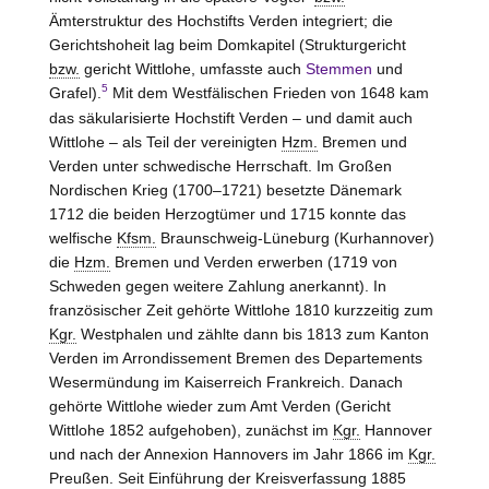
Ämterstruktur des Hochstifts Verden integriert; die
Gerichtshoheit lag beim Domkapitel (Strukturgericht
bzw.
gericht Wittlohe, umfasste auch
Stemmen
und
5
Grafel).
Mit dem Westfälischen Frieden von 1648 kam
das säkularisierte Hochstift Verden – und damit auch
Wittlohe – als Teil der vereinigten
Hzm.
Bremen und
Verden unter schwedische Herrschaft. Im Großen
Nordischen Krieg (1700–1721) besetzte Dänemark
1712 die beiden Herzogtümer und 1715 konnte das
welfische
Kfsm.
Braunschweig-Lüneburg (Kurhannover)
die
Hzm.
Bremen und Verden erwerben (1719 von
Schweden gegen weitere Zahlung anerkannt). In
französischer Zeit gehörte Wittlohe 1810 kurzzeitig zum
Kgr.
Westphalen und zählte dann bis 1813 zum Kanton
Verden im Arrondissement Bremen des Departements
Wesermündung im Kaiserreich Frankreich. Danach
gehörte Wittlohe wieder zum Amt Verden (Gericht
Wittlohe 1852 aufgehoben), zunächst im
Kgr.
Hannover
und nach der Annexion Hannovers im Jahr 1866 im
Kgr.
Preußen. Seit Einführung der Kreisverfassung 1885