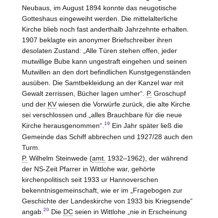
Neubaus, im August 1894 konnte das neugotische
Gotteshaus eingeweiht werden. Die mittelalterliche
Kirche blieb noch fast anderthalb Jahrzehnte erhalten.
1907 beklagte ein anonymer Briefschreiber ihren
desolaten Zustand: „Alle Türen stehen offen, jeder
mutwillige Bube kann ungestraft eingehen und seinen
Mutwillen an den dort befindlichen Kunstgegenständen
ausüben. Die Samtbekleidung an der Kanzel war mit
Gewalt zerrissen, Bücher lagen umher“.
P.
Groschupf
und der
KV
wiesen die Vorwürfe zurück, die alte Kirche
sei verschlossen und „alles Brauchbare für die neue
19
Kirche herausgenommen“.
Ein Jahr später ließ die
Gemeinde das Schiff abbrechen und 1927/28 auch den
Turm.
P.
Wilhelm Steinwede (
amt.
1932–1962), der während
der NS-Zeit Pfarrer in Wittlohe war, gehörte
kirchenpolitisch seit 1933 ur Hannoverschen
bekenntnisgemeinschaft, wie er im „Fragebogen zur
Geschichte der Landeskirche von 1933 bis Kriegsende“
20
angab.
Die
DC
seien in Wittlohe „nie in Erscheinung