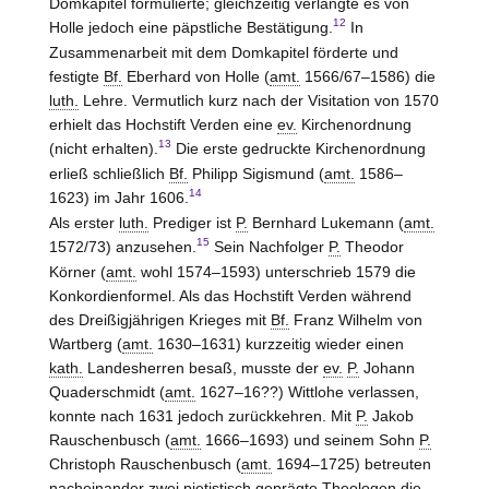
Domkapitel formulierte; gleichzeitig verlangte es von
12
Holle
jedoch eine päpstliche Bestätigung.
In
Zusammenarbeit mit dem Domkapitel förderte und
festigte
Bf.
Eberhard von
Holle
(
amt.
1566/67–1586) die
luth.
Lehre. Vermutlich kurz nach der Visitation von 1570
erhielt das Hochstift Verden eine
ev.
Kirchenordnung
13
(nicht erhalten).
Die erste gedruckte Kirchenordnung
erließ schließlich
Bf.
Philipp Sigismund (
amt.
1586–
14
1623) im Jahr 1606.
Als erster
luth.
Prediger ist
P.
Bernhard Lukemann (
amt.
15
1572/73) anzusehen.
Sein Nachfolger
P.
Theodor
Körner (
amt.
wohl 1574–1593) unterschrieb 1579 die
Konkordienformel. Als das Hochstift Verden während
des Dreißigjährigen Krieges mit
Bf.
Franz Wilhelm von
Wartberg (
amt.
1630–1631) kurzzeitig wieder einen
kath.
Landesherren besaß, musste der
ev.
P.
Johann
Quaderschmidt (
amt.
1627–16??) Wittlohe verlassen,
konnte nach 1631 jedoch zurückkehren. Mit
P.
Jakob
Rauschenbusch (
amt.
1666–1693) und seinem Sohn
P.
Christoph Rauschenbusch (
amt.
1694–1725) betreuten
nacheinander zwei pietistisch geprägte Theologen die