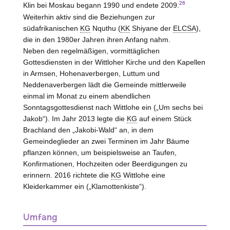
26
Klin bei Moskau begann 1990 und endete 2009.
Weiterhin aktiv sind die Beziehungen zur
südafrikanischen
KG
Nquthu (
KK
Shiyane der
ELCSA
),
die in den 1980er Jahren ihren Anfang nahm.
Neben den regelmäßigen, vormittäglichen
Gottesdiensten in der Wittloher Kirche und den Kapellen
in Armsen, Hohenaverbergen, Luttum und
Neddenaverbergen lädt die Gemeinde mittlerweile
einmal im Monat zu einem abendlichen
Sonntagsgottesdienst nach Wittlohe ein („Um sechs bei
Jakob“). Im Jahr 2013 legte die
KG
auf einem Stück
Brachland den „Jakobi-Wald“ an, in dem
Gemeindeglieder an zwei Terminen im Jahr Bäume
pflanzen können, um beispielsweise an Taufen,
Konfirmationen, Hochzeiten oder Beerdigungen zu
erinnern. 2016 richtete die
KG
Wittlohe eine
Kleiderkammer ein („Klamottenkiste“).
Umfang