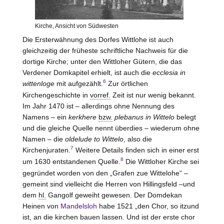
Kirche, Ansicht von Südwesten
Die Ersterwähnung des Dorfes Wittlohe ist auch
gleichzeitig der früheste schriftliche Nachweis für die
dortige Kirche; unter den Wittloher Gütern, die das
Verdener Domkapitel erhielt, ist auch die
ecclesia in
6
wittenloge
mit aufgezählt.
Zur örtlichen
Kirchengeschichte in
vorref.
Zeit ist nur wenig bekannt.
Im Jahr 1470 ist – allerdings ohne Nennung des
Namens – ein
kerkhere
bzw.
plebanus in Wittelo
belegt
und die gleiche Quelle nennt überdies – wiederum ohne
Namen – die
oldelude to Wittelo
, also die
7
Kirchenjuraten.
Weitere Details finden sich in einer erst
8
um 1630 entstandenen Quelle.
Die Wittloher Kirche sei
gegründet worden von den „Grafen zue Wittelohe“ –
gemeint sind vielleicht die Herren von Hillingsfeld –und
dem
hl.
Gangolf geweiht gewesen. Der Domdekan
Heinen von
Mandelsloh
habe 1521 „den Chor, so itzund
ist, an die kirchen bauen lassen. Und ist der erste chor