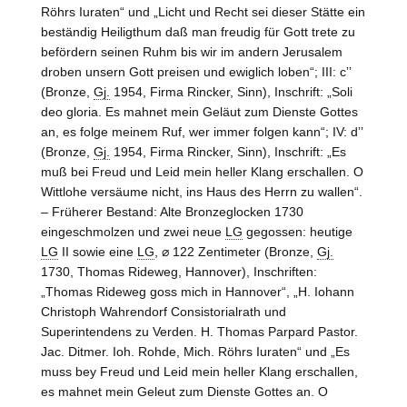
Röhrs Iuraten“ und „Licht und Recht sei dieser Stätte ein
beständig Heiligthum daß man freudig für Gott trete zu
befördern seinen Ruhm bis wir im andern Jerusalem
droben unsern Gott preisen und ewiglich loben“; III: cʼʼ
(Bronze,
Gj.
1954, Firma Rincker, Sinn), Inschrift: „Soli
deo gloria. Es mahnet mein Geläut zum Dienste Gottes
an, es folge meinem Ruf, wer immer folgen kann“; IV: dʼʼ
(Bronze,
Gj.
1954, Firma Rincker, Sinn), Inschrift: „Es
muß bei Freud und Leid mein heller Klang erschallen. O
Wittlohe versäume nicht, ins Haus des Herrn zu wallen“.
– Früherer Bestand: Alte Bronzeglocken 1730
eingeschmolzen und zwei neue
LG
gegossen: heutige
LG
II sowie eine
LG
, ⌀ 122 Zentimeter (Bronze,
Gj.
1730, Thomas Rideweg, Hannover), Inschriften:
„Thomas Rideweg goss mich in Hannover“, „H. Iohann
Christoph Wahrendorf Consistorialrath und
Superintendens zu Verden. H. Thomas Parpard Pastor.
Jac. Ditmer. Ioh. Rohde, Mich. Röhrs Iuraten“ und „Es
muss bey Freud und Leid mein heller Klang erschallen,
es mahnet mein Geleut zum Dienste Gottes an. O