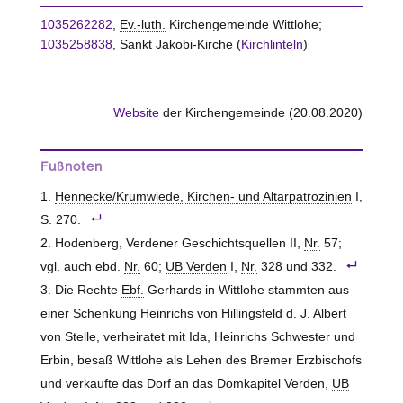
1035262282
,
Ev.-luth.
Kirchengemeinde Wittlohe;
1035258838
, Sankt Jakobi-Kirche (
Kirchlinteln
)
Website
der Kirchengemeinde (20.08.2020)
Fußnoten
Hennecke/Krumwiede, Kirchen- und Altarpatrozinien
I,
S. 270.
Hodenberg, Verdener Geschichtsquellen II,
Nr.
57;
vgl. auch ebd.
Nr.
60;
UB Verden
I,
Nr.
328 und 332.
Die Rechte
Ebf.
Gerhards in Wittlohe stammten aus
einer Schenkung Heinrichs von Hillingsfeld d. J. Albert
von
Stelle
, verheiratet mit Ida, Heinrichs Schwester und
Erbin, besaß Wittlohe als Lehen des Bremer Erzbischofs
und verkaufte das Dorf an das Domkapitel Verden,
UB