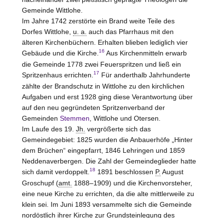
Gemeinde Wittlohe.
Im Jahre 1742 zerstörte ein Brand weite Teile des
Dorfes Wittlohe,
u. a.
auch das Pfarrhaus mit den
älteren Kirchenbüchern. Erhalten blieben lediglich vier
16
Gebäude und die Kirche.
Aus Kirchenmitteln erwarb
die Gemeinde 1778 zwei Feuerspritzen und ließ ein
17
Spritzenhaus errichten.
Für anderthalb Jahrhunderte
zählte der Brandschutz in Wittlohe zu den kirchlichen
Aufgaben und erst 1928 ging diese Verantwortung über
auf den neu gegründeten Spritzenverband der
Gemeinden
Stemmen
, Wittlohe und Otersen.
Im Laufe des 19.
Jh.
vergrößerte sich das
Gemeindegebiet: 1825 wurden die Anbauerhöfe „Hinter
dem Brüchen“ eingepfarrt, 1846 Lehringen und 1859
Neddenaverbergen. Die Zahl der Gemeindeglieder hatte
18
sich damit verdoppelt.
1891 beschlossen
P.
August
Groschupf (
amt.
1888–1909) und die Kirchenvorsteher,
eine neue Kirche zu errichten, da die alte mittlerweile zu
klein sei. Im Juni 1893 versammelte sich die Gemeinde
nordöstlich ihrer Kirche zur Grundsteinlegung des