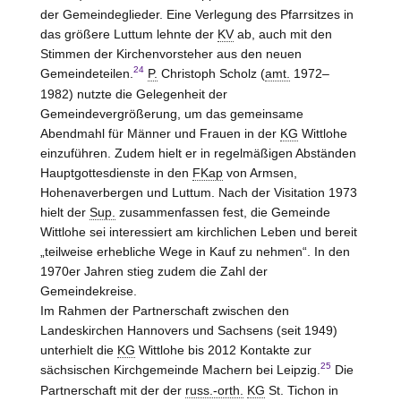
der Gemeindeglieder. Eine Verlegung des Pfarrsitzes in
das größere Luttum lehnte der
KV
ab, auch mit den
Stimmen der Kirchenvorsteher aus den neuen
24
Gemeindeteilen.
P.
Christoph Scholz (
amt.
1972–
1982) nutzte die Gelegenheit der
Gemeindevergrößerung, um das gemeinsame
Abendmahl für Männer und Frauen in der
KG
Wittlohe
einzuführen. Zudem hielt er in regelmäßigen Abständen
Hauptgottesdienste in den
FKap
von Armsen,
Hohenaverbergen und Luttum. Nach der Visitation 1973
hielt der
Sup.
zusammenfassen fest, die Gemeinde
Wittlohe sei interessiert am kirchlichen Leben und bereit
„teilweise erhebliche Wege in Kauf zu nehmen“. In den
1970er Jahren stieg zudem die Zahl der
Gemeindekreise.
Im Rahmen der Partnerschaft zwischen den
Landeskirchen Hannovers und Sachsens (seit 1949)
unterhielt die
KG
Wittlohe bis 2012 Kontakte zur
25
sächsischen Kirchgemeinde Machern bei Leipzig.
Die
Partnerschaft mit der der
russ.-orth.
KG
St. Tichon in