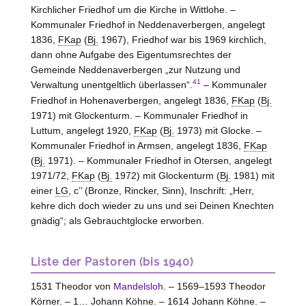
Kirchlicher Friedhof um die Kirche in Wittlohe. –
Kommunaler Friedhof in Neddenaverbergen, angelegt
1836,
FKap
(
Bj.
1967), Friedhof war bis 1969 kirchlich,
dann ohne Aufgabe des Eigentumsrechtes der
Gemeinde Neddenaverbergen „zur Nutzung und
41
Verwaltung unentgeltlich überlassen“.
– Kommunaler
Friedhof in Hohenaverbergen, angelegt 1836,
FKap
(
Bj.
1971) mit Glockenturm. – Kommunaler Friedhof in
Luttum, angelegt 1920,
FKap
(
Bj.
1973) mit Glocke. –
Kommunaler Friedhof in Armsen, angelegt 1836,
FKap
(
Bj.
1971). – Kommunaler Friedhof in Otersen, angelegt
1971/72,
FKap
(
Bj.
1972) mit Glockenturm (
Bj.
1981) mit
einer
LG
, c’’ (Bronze, Rincker, Sinn), Inschrift: „Herr,
kehre dich doch wieder zu uns und sei Deinen Knechten
gnädig“; als Gebrauchtglocke erworben.
Liste der Pastoren (bis 1940)
1531 Theodor von
Mandelsloh
. – 1569–1593 Theodor
Körner. – 1… Johann Köhne. – 1614 Johann Köhne. –