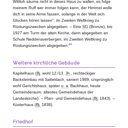
Wittloh säume nicht in dieses Haus zu wallen, es folge
meinem Ruff wer immer folgen kann, der Himmel wolle
dich in seine Arme fassen, solange in der Welt sich
Glocken hören lassen“; im Zweiten Weltkrieg zu
Rüstungszwecken abgegeben. – Eine
SG
(Bronze), bis
1927 am Turm der alten Kirche, dann abgegeben an
Schule Neddenaverbergen, im Zweiten Weltkrieg zu
40
Rüstungszwecken abgegeben.
Weitere kirchliche Gebäude
Kapitelhaus (
Bj.
wohl 12./13.
Jh.
, rechteckiger
Backsteinbau mit Satteldach, saniert 1989, ursprünglich
wohl Gerichtshaus, später
u. a.
Backhaus, heute
Gemeinderaum; ältestes Gemeindehaus der
Landeskirche). – Pfarr- und Gemeindehaus (
Bj.
1843). –
Küsterhaus (
Bj.
1838).
Friedhof