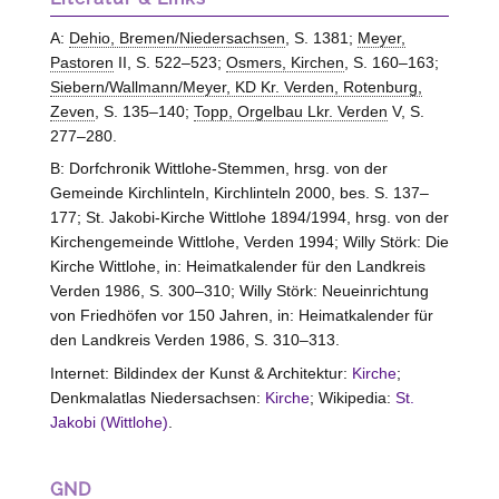
A:
Dehio, Bremen/Niedersachsen
, S. 1381;
Meyer,
Pastoren
II, S. 522–523;
Osmers, Kirchen
, S. 160–163;
Siebern/Wallmann/Meyer, KD Kr. Verden, Rotenburg,
Zeven
, S. 135–140;
Topp, Orgelbau Lkr. Verden
V, S.
277–280.
B: Dorfchronik Wittlohe-Stemmen, hrsg. von der
Gemeinde Kirchlinteln, Kirchlinteln 2000, bes. S. 137–
177; St. Jakobi-Kirche Wittlohe 1894/1994, hrsg. von der
Kirchengemeinde Wittlohe, Verden 1994; Willy Störk: Die
Kirche Wittlohe, in: Heimatkalender für den Landkreis
Verden 1986, S. 300–310; Willy Störk: Neueinrichtung
von Friedhöfen vor 150 Jahren, in: Heimatkalender für
den Landkreis Verden 1986, S. 310–313.
Internet: Bildindex der Kunst & Architektur:
Kirche
;
Denkmalatlas Niedersachsen:
Kirche
; Wikipedia:
St.
Jakobi (Wittlohe)
.
GND