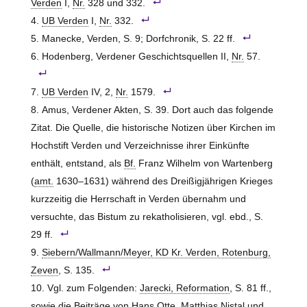
Verden
I,
Nr.
328 und 332.
UB Verden
I,
Nr.
332.
Manecke, Verden, S. 9; Dorfchronik, S. 22 ff.
Hodenberg, Verdener Geschichtsquellen II,
Nr.
57.
UB Verden
IV, 2,
Nr.
1579.
Amus, Verdener Akten, S. 39. Dort auch das folgende
Zitat. Die Quelle, die historische Notizen über Kirchen im
Hochstift Verden und Verzeichnisse ihrer Einkünfte
enthält, entstand, als
Bf.
Franz Wilhelm von Wartenberg
(
amt.
1630–1631) während des Dreißigjährigen Krieges
kurzzeitig die Herrschaft in Verden übernahm und
versuchte, das Bistum zu rekatholisieren, vgl. ebd., S.
29 ff.
Siebern/Wallmann/Meyer, KD Kr. Verden, Rotenburg,
Zeven
, S. 135.
Vgl. zum Folgenden:
Jarecki, Reformation
, S. 81 ff.,
sowie die Beiträge von Hans Otte, Matthias Nistal und