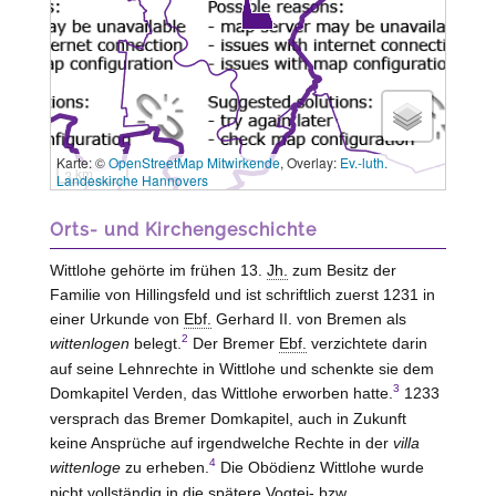
Karte: ©
OpenStreetMap Mitwirkende
, Overlay:
Ev.-luth.
3 km
Landeskirche Hannovers
Orts- und Kirchengeschichte
Wittlohe gehörte im frühen 13.
Jh.
zum Besitz der
Familie von Hillingsfeld und ist schriftlich zuerst 1231 in
einer Urkunde von
Ebf.
Gerhard II. von Bremen als
2
wittenlogen
belegt.
Der Bremer
Ebf.
verzichtete darin
auf seine Lehnrechte in Wittlohe und schenkte sie dem
3
Domkapitel Verden, das Wittlohe erworben hatte.
1233
versprach das Bremer Domkapitel, auch in Zukunft
keine Ansprüche auf irgendwelche Rechte in der
villa
4
wittenloge
zu erheben.
Die Obödienz Wittlohe wurde
nicht vollständig in die spätere Vogtei-
bzw.