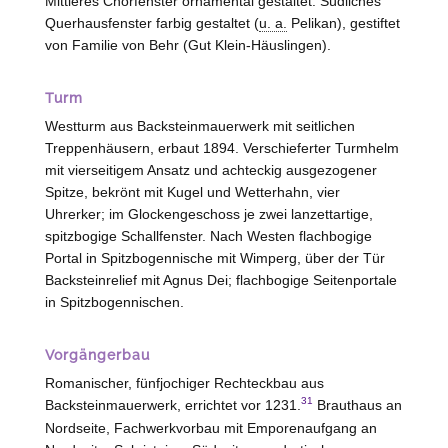
Mittleres Chorfenster ornamental gestaltet. Südliches
Querhausfenster farbig gestaltet (
u. a.
Pelikan), gestiftet
von Familie von Behr (Gut Klein-Häuslingen).
Turm
Westturm aus Backsteinmauerwerk mit seitlichen
Treppenhäusern, erbaut 1894. Verschieferter Turmhelm
mit vierseitigem Ansatz und achteckig ausgezogener
Spitze, bekrönt mit Kugel und Wetterhahn, vier
Uhrerker; im Glockengeschoss je zwei lanzettartige,
spitzbogige Schallfenster. Nach
Westen
flachbogige
Portal in Spitzbogennische mit Wimperg, über der Tür
Backsteinrelief mit Agnus Dei; flachbogige Seitenportale
in Spitzbogennischen.
Vorgängerbau
Romanischer, fünfjochiger Rechteckbau aus
31
Backsteinmauerwerk, errichtet vor 1231.
Brauthaus an
Nordseite, Fachwerkvorbau mit Emporenaufgang an