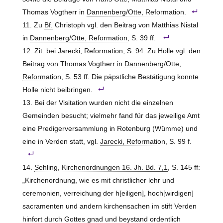
Thomas Vogtherr in
Dannenberg/Otte, Reformation
.
Zu
Bf.
Christoph vgl. den Beitrag von Matthias Nistal
in
Dannenberg/Otte, Reformation
, S. 39 ff.
Zit. bei
Jarecki, Reformation
, S. 94. Zu Holle vgl. den
Beitrag von Thomas Vogtherr in
Dannenberg/Otte,
Reformation
, S. 53 ff. Die päpstliche Bestätigung konnte
Holle
nicht beibringen.
Bei der Visitation wurden nicht die einzelnen
Gemeinden besucht; vielmehr fand für das jeweilige Amt
eine Predigerversammlung in Rotenburg (Wümme) und
eine in Verden statt, vgl.
Jarecki, Reformation
, S. 99 f.
Sehling, Kirchenordnungen 16. Jh. Bd. 7,1
, S. 145 ff:
„Kirchenordnung, wie es mit christlicher lehr und
ceremonien, verreichung der h[eiligen], hoch[wirdigen]
sacramenten und andern kirchensachen im stift Verden
hinfort durch Gottes gnad und beystand ordentlich