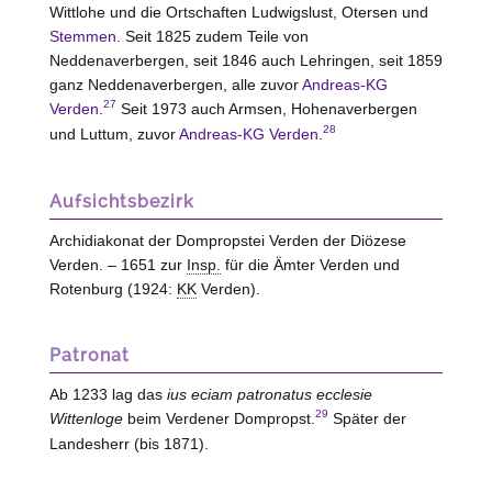
Wittlohe und die Ortschaften Ludwigslust, Otersen und
Stemmen
. Seit 1825 zudem Teile von
Neddenaverbergen, seit 1846 auch Lehringen, seit 1859
ganz Neddenaverbergen, alle zuvor
Andreas-KG
27
Verden
.
Seit 1973 auch Armsen, Hohenaverbergen
28
und Luttum, zuvor
Andreas-KG Verden
.
Aufsichtsbezirk
Archidiakonat der Dompropstei Verden der Diözese
Verden. – 1651 zur
Insp.
für die Ämter Verden und
Rotenburg (1924:
KK
Verden).
Patronat
Ab 1233 lag das
ius eciam patronatus ecclesie
29
Wittenloge
beim Verdener Dompropst.
Später der
Landesherr (bis 1871).