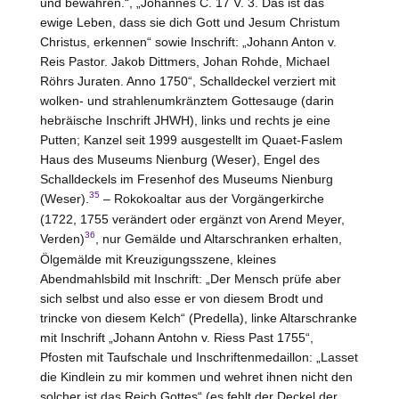
und bewahren.“, „Johannes C. 17 V. 3. Das ist das
ewige Leben, dass sie dich Gott und Jesum Christum
Christus, erkennen“ sowie Inschrift: „Johann Anton v.
Reis Pastor. Jakob Dittmers, Johan Rohde, Michael
Röhrs Juraten. Anno 1750“, Schalldeckel verziert mit
wolken- und strahlenumkränztem Gottesauge (darin
hebräische Inschrift JHWH), links und rechts je eine
Putten; Kanzel seit 1999 ausgestellt im Quaet-Faslem
Haus des Museums Nienburg (Weser), Engel des
Schalldeckels im Fresenhof des Museums Nienburg
35
(Weser).
– Rokokoaltar aus der Vorgängerkirche
(1722, 1755 verändert oder ergänzt von Arend Meyer,
36
Verden)
, nur Gemälde und Altarschranken erhalten,
Ölgemälde mit Kreuzigungsszene, kleines
Abendmahlsbild mit Inschrift: „Der Mensch prüfe aber
sich selbst und also esse er von diesem Brodt und
trincke von diesem Kelch“ (Predella), linke Altarschranke
mit Inschrift „Johann Antohn v. Riess Past 1755“,
Pfosten mit Taufschale und Inschriftenmedaillon: „Lasset
die Kindlein zu mir kommen und wehret ihnen nicht den
solcher ist das Reich Gottes“ (es fehlt der Deckel der