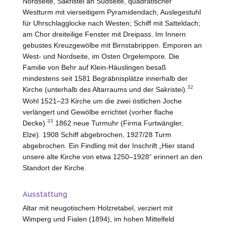
Nordseite, Sakristei an Südseite, quadratischer
Westturm mit vierseitigem Pyramidendach, Auslegestuhl
für Uhrschlagglocke nach
Westen
; Schiff mit Satteldach;
am Chor dreiteilige Fenster mit Dreipass. Im Innern
gebustes Kreuzgewölbe mit Birnstabrippen. Emporen an
West- und Nordseite, im Osten Orgelempore. Die
Familie von Behr auf Klein-Häuslingen besaß
mindestens seit 1581 Begräbnisplätze innerhalb der
32
Kirche (unterhalb des Altarraums und der Sakristei).
Wohl 1521–23 Kirche um die zwei östlichen Joche
verlängert und Gewölbe errichtet (vorher flache
33
Decke).
1862 neue Turmuhr (Firma Furtwängler,
Elze
). 1908 Schiff abgebrochen, 1927/28 Turm
abgebrochen. Ein Findling mit der Inschrift „Hier stand
unsere alte Kirche von etwa 1250–1928“ erinnert an den
Standort der Kirche.
Ausstattung
Altar mit neugotischem Holzretabel, verziert mit
Wimperg und Fialen (1894), im hohen Mittelfeld