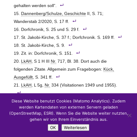
gehalten werden soll“.
Dannenberg/Schulze, Geschichte
II, S. 71;
Wanderstab 2/2020, S. 17 ff.
Dorfchronik, S. 25 und S. 29 f.
St. Jakobi-Kirche, S. 37 f.; Dorfchronik. S. 169 ff.
St. Jakobi-Kirche, S. 9.
Zit. in: Dorfchronik, S. 151.
LkAH
, S 1 H III
Nr.
717, Bl. 38. Dort auch die
folgenden Zitate. Allgemein zum Fragebogen:
Kück,
Ausgefüllt
, S. 341 ff.
LkAH
, L 5g,
Nr.
334 (Visitationen 1949 und 1955).
Diese Website benutzt Cookies (Matomo Analytics). Zudem
LkAH
, L 5g,
Nr.
334 (Visitation 1955).
werden Kartendaten von externen Servern geladen
KABl.
1973, S. 9.
(OpenStreetMap, ESRI). Wenn Sie die Website weiter nutzten,
LkAH
, L 5g,
Nr.
335 (Visitation 1973). Vgl. ebd. zum
gehen wir von Ihrem Einverständnis aus.
Folgenden, einschließlich des Zitats.
OK
Weiterlesen
Allgemein:
Cordes, Gemeindepartnerschaften
, S. 38