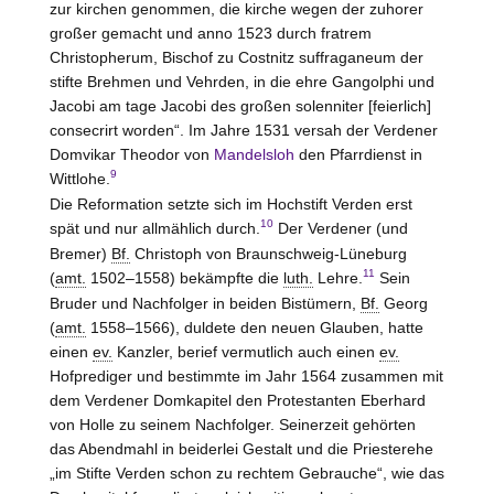
zur kirchen genommen, die kirche wegen der zuhorer
großer gemacht und anno 1523 durch fratrem
Christopherum, Bischof zu Costnitz suffraganeum der
stifte Brehmen und Vehrden, in die ehre Gangolphi und
Jacobi am tage Jacobi des großen solenniter [feierlich]
consecrirt worden“. Im Jahre 1531 versah der Verdener
Domvikar Theodor von
Mandelsloh
den Pfarrdienst in
9
Wittlohe.
Die Reformation setzte sich im Hochstift Verden erst
10
spät und nur allmählich durch.
Der Verdener (und
Bremer)
Bf.
Christoph von Braunschweig-Lüneburg
11
(
amt.
1502–1558) bekämpfte die
luth.
Lehre.
Sein
Bruder und Nachfolger in beiden Bistümern,
Bf.
Georg
(
amt.
1558–1566), duldete den neuen Glauben, hatte
einen
ev.
Kanzler, berief vermutlich auch einen
ev.
Hofprediger und bestimmte im Jahr 1564 zusammen mit
dem Verdener Domkapitel den Protestanten Eberhard
von
Holle
zu seinem Nachfolger. Seinerzeit gehörten
das Abendmahl in beiderlei Gestalt und die Priesterehe
„im Stifte Verden schon zu rechtem Gebrauche“, wie das