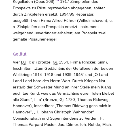
39
Kegelladen (Opus 308).
1917 Zinnpfeifen des
Prospekts zu Rüstungszwecken abgegeben, später
durch Zinkpfeifen ersetzt. 1994/95 Reparatur,
ausgeführt von Firma Alfred Führer (Wilhelmshaven),
u.
a.
Zinkpfeifen des Prospekts ersetzt. Instrument
weitgehend unverändert erhalten; am Prospekt zwei
gemalte Posaunenengel.
Geläut
Vier
LG
, I: gʼ (Bronze,
Gj.
1954, Firma Rincker, Sinn),
Inschriften: „Zum Gedächtnis der Gefallenen der beiden
Weltkriege 1914–1918 und 1939–1945“ und „O Land
Land Land höre des Herrn Wort. Durch Krieges Not
erstarb der Schwester Mund an ihrer
Stelle
mein Klang
euch tue Kund, was das Vermächtnis eurer Toten bleibet
alle Stund“; II: aʼ (Bronze,
Gj.
1730, Thomas Rideweg,
Hannover), Inschriften: „Thomas Rideweg goss mich in
Hannover“, „H. Iohann Christoph Wahrendorf
Consistorialrath und Superintendens zu Verden. H.
Thomas Parpard Pastor. Jac. Ditmer. Ioh. Rohde, Mich.