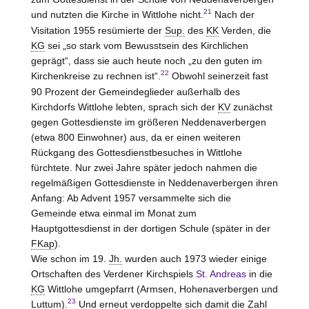
21
und nutzten die Kirche in Wittlohe nicht.
Nach der
Visitation 1955 resümierte der
Sup.
des
KK
Verden, die
KG
sei „so stark vom Bewusstsein des Kirchlichen
geprägt“, dass sie auch heute noch „zu den guten im
22
Kirchenkreise zu rechnen ist“.
Obwohl seinerzeit fast
90 Prozent der Gemeindeglieder außerhalb des
Kirchdorfs Wittlohe lebten, sprach sich der
KV
zunächst
gegen Gottesdienste im größeren Neddenaverbergen
(etwa 800 Einwohner) aus, da er einen weiteren
Rückgang des Gottesdienstbesuches in Wittlohe
fürchtete. Nur zwei Jahre später jedoch nahmen die
regelmäßigen Gottesdienste in Neddenaverbergen ihren
Anfang: Ab Advent 1957 versammelte sich die
Gemeinde etwa einmal im Monat zum
Hauptgottesdienst in der dortigen Schule (später in der
FKap
).
Wie schon im 19.
Jh.
wurden auch 1973 wieder einige
Ortschaften des Verdener Kirchspiels
St. Andreas
in die
KG
Wittlohe umgepfarrt (Armsen, Hohenaverbergen und
23
Luttum).
Und erneut verdoppelte sich damit die Zahl