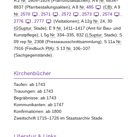
A 2
Nr.
1605–1624 (Pfarroffizialsachen); A 6
Nr.
8834–
8837 (Pfarrbestallungsakten); A 8
Nr.
485
(
CB
); A 9
Nr.
2570
,
2571
,
2572
,
2573
,
2574
,
2776
,
2777
(Visitationen); A 12g
Nr.
24, 30
(
GSuptur.
Stade); E 9
Nr.
1411–1417 (Amt für Bau- und
Kunstpflege); L 5g
Nr.
334–335, 832 (
LSuptur.
Stade); S
09 rep
Nr.
2308 (Presseausschnittsammlung); S 11a
Nr.
7916 (Findbuch
PfA
); S 13
Nr.
106–107
(Sachgegenstände).
Kirchenbücher
Taufen: ab 1743
Trauungen: ab 1743
Begräbnisse: ab 1743
Kommunikanten: ab 1747
Konfirmationen: ab 1800
Zweitschrift 1715–1726 im Staatsarchiv Stade.
Literatur & Links