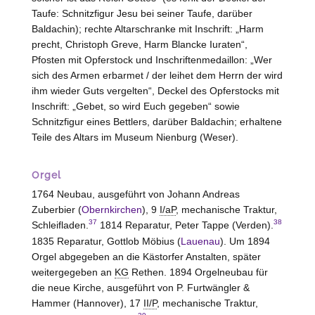
Taufe: Schnitzfigur Jesu bei seiner Taufe, darüber
Baldachin); rechte Altarschranke mit Inschrift: „Harm
precht, Christoph Greve, Harm Blancke Iuraten“,
Pfosten mit Opferstock und Inschriftenmedaillon: „Wer
sich des Armen erbarmet / der leihet dem Herrn der wird
ihm wieder Guts vergelten“, Deckel des Opferstocks mit
Inschrift: „Gebet, so wird Euch gegeben“ sowie
Schnitzfigur eines Bettlers, darüber Baldachin; erhaltene
Teile des Altars im Museum Nienburg (Weser).
Orgel
1764 Neubau, ausgeführt von Johann Andreas
Zuberbier (
Obernkirchen
), 9
I/aP
, mechanische Traktur,
37
38
Schleifladen.
1814 Reparatur, Peter Tappe (Verden).
1835 Reparatur, Gottlob Möbius (
Lauenau
). Um 1894
Orgel abgegeben an die Kästorfer Anstalten, später
weitergegeben an
KG
Rethen. 1894 Orgelneubau für
die neue Kirche, ausgeführt von P. Furtwängler &
Hammer (Hannover), 17
II/P
, mechanische Traktur,