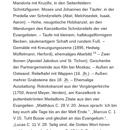
Mandorla mit Kruzifix, in den Seitenfeldern
Schnitzfiguren: Moses und Johannes der Täufer; in der
Predella vier Schnitzreliefs (Abel, Melchisedek, Isaak,
Aaron). –
Hohe
, neugotische Holzkanzel, an den
Wandungen des Kanzelkorbs Schnitzreliefs der vier
Evangelisten. – Taufe mit kleinem, halbkugelförmigem
Becken, säulenartigem Schaft und rundem Fuß. –
Gemälde mit Kreuzigungsszene (1895, Hedwig
34
Müffelmann, Herford), ehemaliges Altarbild.
– Zwei
Ikonen (Apostel Jakobus und St. Tichon), Geschenke
der Partnergemeinde aus Klin bei Moskau. – Außen an
Ostwand: Relieftafel mit Wappen (16.
Jh.
). – Außen:
mehrer Grabsteine des 18.
Jh.
– Ehemalige
Ausstattung: Rokokokanzel aus der Vorgängerkirche
(1750, Arend Meyer, Verden), am Kanzelkorb in
puttenbekrönten Medaillons Zitate aus den vier
Evangelien: „Matthäus C. 28 V. 20. Jesus sprach: Ich bin
bey euch alle Tage bis an der Welt Ende.“, „Marcus C. 1
V 15. Tuht Busse und gleubet an das Evangelium.“,
„Lucas C. 11 V. 28. Selig sind, die Gottes Wort hören