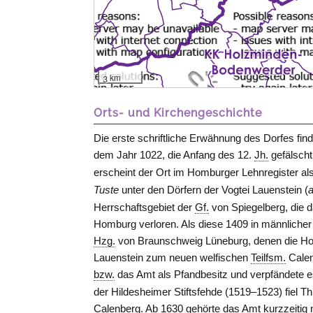
3 km
Orts- und Kirchengeschichte
Die erste schriftliche Erwähnung des Dorfes find
dem Jahr 1022, die Anfang des 12.
Jh.
gefälscht
erscheint der Ort im Homburger Lehnregister al
Tuste
unter den Dörfern der Vogtei
Lauenstein
(
Herrschaftsgebiet der
Gf.
von Spiegelberg
, die 
Homburg
verloren. Als diese 1409 in männlicher
Hzg.
von Braunschweig Lüneburg, denen die Ho
Lauenstein
zum neuen welfischen
Teilfsm.
Calen
bzw.
das Amt als Pfandbesitz und verpfändete es
der Hildesheimer Stiftsfehde (1519–1523) fiel
Calenberg. Ab 1630 gehörte das Amt kurzzeitig