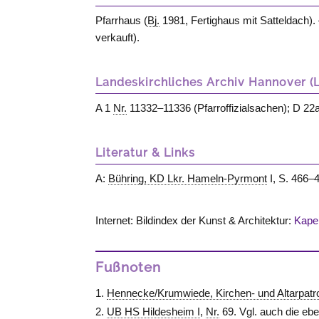
Pfarrhaus (
Bj.
1981, Fertighaus mit Satteldach)
verkauft).
Landeskirchliches Archiv Hannover (
A 1
Nr.
11332–11336 (Pfarroffizialsachen); D 22a
Literatur & Links
A:
Bühring, KD Lkr. Hameln-Pyrmont
I, S. 466–4
Internet: Bildindex der Kunst & Architektur:
Kapel
Fußnoten
Hennecke/Krumwiede, Kirchen- und Altarpatr
UB HS Hildesheim I
,
Nr.
69. Vgl. auch die eb