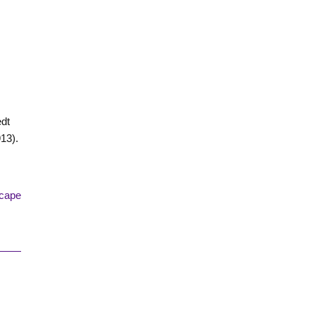
edt
13).
cape