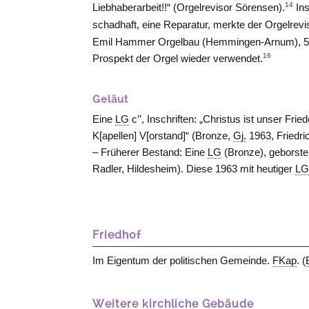
14
Liebhaberarbeit!!“ (Orgelrevisor Sörensen).
Ins
schadhaft, eine Reparatur, merkte der Orgelrevi
Emil Hammer Orgelbau (
Hemmingen-Arnum
), 
16
Prospekt der Orgel wieder verwendet.
Geläut
Eine
LG
c’’, Inschriften: „Christus ist unser F
K[apellen] V[orstand]“ (Bronze,
Gj.
1963, Friedri
– Früherer Bestand: Eine
LG
(Bronze), geborste
Radler,
Hildesheim
). Diese 1963 mit heutiger
L
Friedhof
Im Eigentum der politischen Gemeinde.
FKap
. (
Weitere kirchliche Gebäude