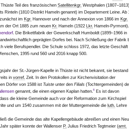
 Thüste Teil des französischen
Satellitenkgr.
Westphalen (1807–1813
kts
Rinteln
(1810 Distrikt
Hameln
genannt) im Departement Leine. Ab
 zunächst im
Kgr.
Hannover und nach der Annexion von 1866 im
Kgr.
kam der Ort 1885 zum neuen
Kr.
Hameln
(1922
Lkr.
Hameln-Pyrmont
)
endorf
. Die Brikettfabrik der Gewerkschaft Humboldt (1899–1966 in
andwirtschaftlich geprägten Dorfes bei. Nach Schließung der Fabrik b
 viele Berufspendler. Die Schule schloss 1972, das letzte Geschäft
 Menschen, 1995 rund 560 und 2016 knapp 500.
jahr der St.-Jürgen-Kapelle in Thüste ist nicht bekannt, sie bestand
reits in
vorref.
Zeit. In den Protokollen zur Kirchenvisitation der
en Dörfer von 1588 ist
Tuiste
unter den
Filials
(Tochtergemeinden) de
6
llensen
genannt, die einen eigenen Kaplan hatten.
Es ist davon
dass die kleine Gemeinde auch vor der Reformation zum Kirchspiel
lte und um 1540 zusammen mit der Muttergemeinde die
luth.
Lehre
 ließ die Gemeinde das alte Kapellengebäude abreißen und einen Ne
n Jahr später konnte der Wallenser
P.
Julius Friedrich Tegtmeier (
amt.