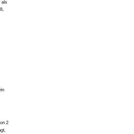
 als
8,
ein
von 2
gt,