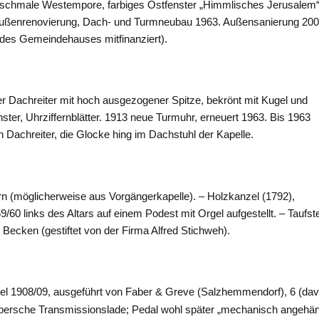
e, schmale Westempore, farbiges Ostfenster „Himmlisches Jerusalem“
. Außenrenovierung, Dach- und Turmneubau 1963. Außensanierung 200
des Gemeindehauses mitfinanziert).
er Dachreiter mit hoch ausgezogener Spitze, bekrönt mit Kugel und
ster, Uhrziffernblätter. 1913 neue Turmuhr, erneuert 1963. Bis 1963
n Dachreiter, die Glocke hing im Dachstuhl der Kapelle.
n (möglicherweise aus Vorgängerkapelle). – Holzkanzel (1792),
9/60 links des Altars auf einem Podest mit Orgel aufgestellt. – Taufst
Becken (gestiftet von der Firma Alfred Stichweh).
l 1908/09, ausgeführt von Faber & Greve (
Salzhemmendorf
), 6 (da
abersche Transmissionslade; Pedal wohl später „mechanisch angehän