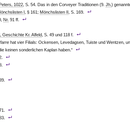
Peters, 1022
, S. 54. Das in den Corveyer Traditionen (9.
Jh.
) genannt
önchslisten I
, § 161;
Mönchslisten II
, S. 169.
0,
Nr.
91 ff.
, Geschichte Kr. Alfeld
, S. 49 und 118 f.
Pfarre hat vier Filials: Ockensen, Levedagsen, Tuiste und Wentzen, u
ie keinen sonderlichen Kaplan haben.“
2.
8.
89.
71.
83.