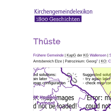
Thüste
Frühere Gemeinde
|
KapG
der
KG
Wallensen
|
1
Amtsbereich
Elze
| Patrozinium: Georg
|
KO
:
C