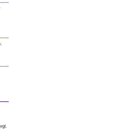
r
).
vgl.