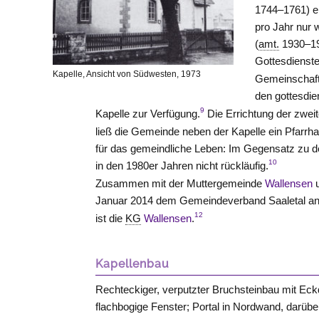
1744–1761) e
pro Jahr nur 
(
amt.
1930–19
Gottesdienste
Kapelle, Ansicht von Südwesten, 1973
Gemeinschaft,
den gottesdie
9
Kapelle zur Verfügung.
Die Errichtung der zwei
ließ die Gemeinde neben der Kapelle ein Pfarrh
für das gemeindliche Leben: Im Gegensatz zu de
10
in den 1980er Jahren nicht rückläufig.
Zusammen mit der Muttergemeinde
Wallensen
u
Januar 2014 dem Gemeindeverband
Saaletal
an
12
ist die
KG
Wallensen
.
Kapellenbau
Rechteckiger, verputzter Bruchsteinbau mit Eck
flachbogige Fenster; Portal in Nordwand, darüb