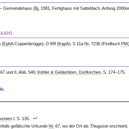
. – Gemeindehaus (
Bj.
1981, Fertighaus mit Satteldach, Anfang 2000e
LkAH)
 (
EphA
Coppenbrügge
); D 89f (
KapA
); S 11a
Nr.
7236 (Findbuch
PfA
67 und II, Abb. 540;
Köhler & Gelderblom, Dorfkirchen
, S. 174–175.
le
.
ozinien
I, S. 135.
enfalls gefälschte Urkunde
Nr.
67, wo der Ort als
Thiuguste
erscheint; 