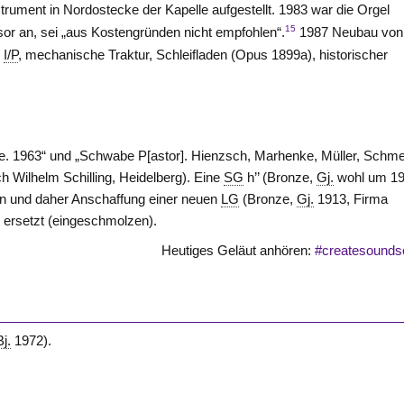
trument in Nordostecke der Kapelle aufgestellt. 1983 war die Orgel
15
sor an, sei „aus Kostengründen nicht empfohlen“.
1987 Neubau von
5
I/P
, mechanische Traktur, Schleifladen (Opus 1899a), historischer
riede. 1963“ und „Schwabe P[astor]. Hienzsch, Marhenke, Müller, Schm
ch Wilhelm Schilling, Heidelberg). Eine
SG
h’’ (Bronze,
Gj.
wohl um 19
n und daher Anschaffung einer neuen
LG
(Bronze,
Gj.
1913, Firma
G
ersetzt (eingeschmolzen).
Heutiges Geläut anhören:
#createsounds
Bj.
1972).