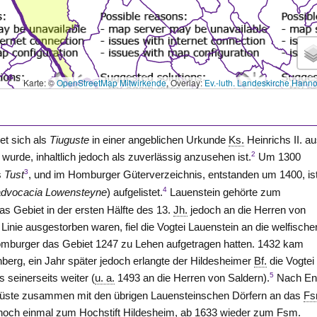
Karte: ©
OpenStreetMap Mitwirkende
, Overlay:
Ev.-luth. Landeskirche Hann
et sich als
Tiuguste
in einer angeblichen Urkunde
Ks.
Heinrichs II. a
2
 wurde, inhaltlich jedoch als zuverlässig anzusehen ist.
Um 1300
3
s
Tust
, und im Homburger Güterverzeichnis, entstanden um 1400, is
4
advocacia Lowensteyne
) aufgelistet.
Lauenstein
gehörte zum
das Gebiet in der ersten Hälfte des 13.
Jh.
jedoch an die Herren
von
 Linie ausgestorben waren, fiel die Vogtei
Lauenstein
an die welfische
mburger das Gebiet 1247 zu Lehen aufgetragen hatten. 1432 kam
berg, ein Jahr später jedoch erlangte der Hildesheimer
Bf.
die Vogtei
5
 seinerseits weiter (
u. a.
1493 an die Herren
von Saldern
).
Nach En
 Thüste zusammen mit den übrigen Lauensteinschen Dörfern an das
Fs
 noch einmal zum Hochstift Hildesheim, ab 1633 wieder zum
Fsm.