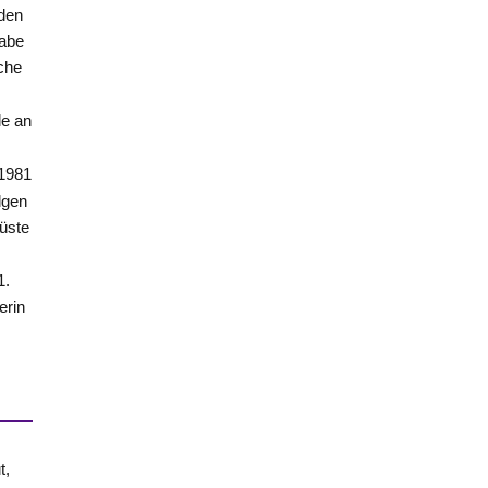
den
abe
iche
le an
 1981
lgen
hüste
1.
erin
t,