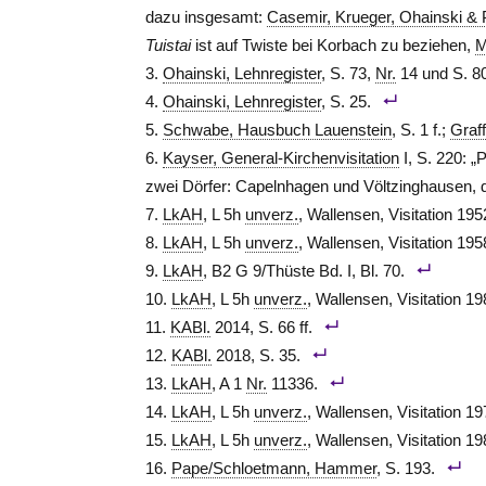
dazu insgesamt:
Casemir, Krueger, Ohainski & 
Tuistai
ist auf Twiste bei Korbach zu beziehen,
M
Ohainski, Lehnregister
, S. 73,
Nr.
14 und S. 8
Ohainski, Lehnregister
, S. 25.
Schwabe, Hausbuch Lauenstein
, S. 1 f.;
Graff
Kayser, General-Kirchenvisitation
I, S. 220: „
zwei Dörfer: Capelnhagen und Völtzinghausen, d
LkAH
, L 5h
unverz.
, Wallensen, Visitation 195
LkAH
, L 5h
unverz.
, Wallensen, Visitation 195
LkAH
, B2 G 9/Thüste Bd. I, Bl. 70.
LkAH
, L 5h
unverz.
, Wallensen, Visitation 19
KABl.
2014, S. 66 ff.
KABl.
2018, S. 35.
LkAH
, A 1
Nr.
11336.
LkAH
, L 5h
unverz.
, Wallensen, Visitation 19
LkAH
, L 5h
unverz.
, Wallensen, Visitation 19
Pape/Schloetmann, Hammer
, S. 193.