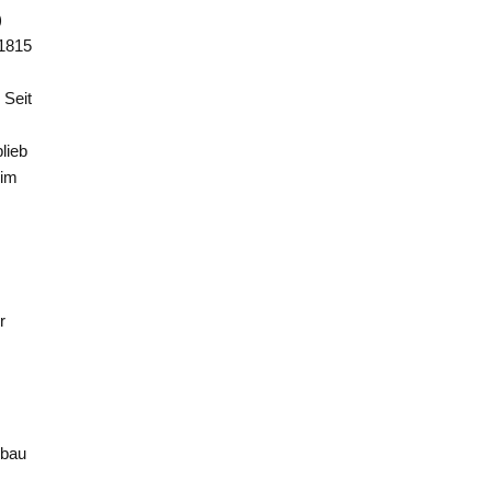
)
 1815
. Seit
lieb
 im
r
ubau