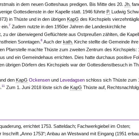
rstmals in dem neuen Gotteshaus predigen. Bis Mitte des 20.
Jh.
fan
wenige Gottesdienste in der Kapelle statt. 1946 führte
P.
Ludwig Schw
73) in Thüste und in den übrigen
KapG
des Kirchspiels vierzehntägl
7
 ein.
Zudem nutzte in den 1950er Jahren die Landeskirchliche
 zu der überwiegend Geflüchtete aus Ostpreußen zählten, die Kapel
8
nstfreien Sonntagen.
Auch der
kath.
Kirche stellte die Gemeinde ihre
ten Pfarrstelle machte Thüste zum zweiten Zentrum des Kirchspiels:
aus und ein Gemeindehaus errichten. Dies hatte durchaus positive Fo
n übrigen Dörfern des Kirchspiels war der Gottesdienstbesuch in T
nd den
KapG
Ockensen
und
Levedagsen
schloss sich Thüste zum 
11
.
Zum 1. Juni 2018 löste sich die
KapG
Thüste auf, Rechtsnachfolg
quaderung, errichtet 1753. Satteldach; Fachwerkgiebel im Osten;
er Inschrift „Anno 1753“; Anbau an Westwand mit Eingang (1951 erbau