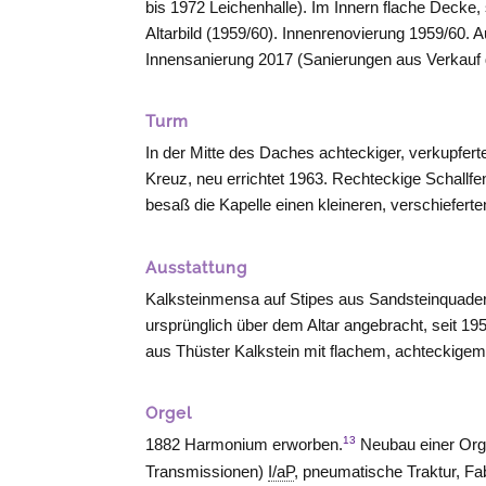
bis 1972 Leichenhalle). Im Innern flache Deck
Altarbild (1959/60). Innenrenovierung 1959/60
Innensanierung 2017 (Sanierungen aus Verkauf 
Turm
In der Mitte des Daches achteckiger, verkupfert
Kreuz, neu errichtet 1963. Rechteckige Schallfen
besaß die Kapelle einen kleineren, verschieferte
Ausstattung
Kalksteinmensa auf Stipes aus Sandsteinquader
ursprünglich über dem Altar angebracht, seit 195
aus Thüster Kalkstein mit flachem, achteckigem 
Orgel
13
1882 Harmonium erworben.
Neubau einer Orge
Transmissionen)
I/aP
, pneumatische Traktur, F