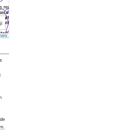
overs
us
t
n
de
m.