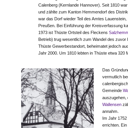
Calenberg (Kernlande Hannover). Seit 1810 war
und zählte zum Kanton
Hemmendorf
des Distri
war das Dorf wieder Teil des Amtes
Lauenstein
,
Preußen. Bei Einführung der Kreisverfassung 
1973 ist Thüste Ortsteil des Fleckens
Salzhemm
Betrieb) trug wesentlich zum Wandel des zuvor l
Thüste Gewerbestandort, beheimatet jedoch auch
Jahr 2000. Um 1810 lebten in Thüste etwa 320
Das Gründungs
vermutlich be
calenbergisch
Gemeinde
Wa
auszugehen, 
Wallensen
zäh
annahm.
Im Jahr 1752
errichten. Ei