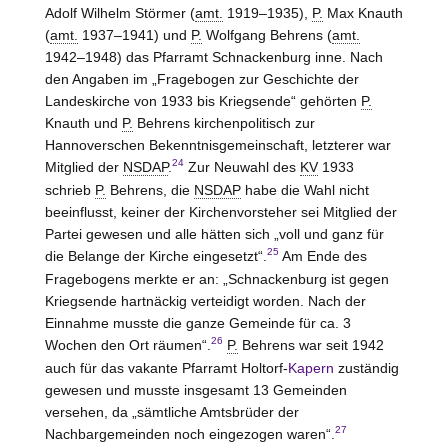
Adolf Wilhelm Störmer (
amt.
1919–1935),
P.
Max Knauth
(
amt.
1937–1941) und
P.
Wolfgang Behrens (
amt.
1942–1948) das Pfarramt Schnackenburg inne. Nach
den Angaben im „Fragebogen zur Geschichte der
Landeskirche von 1933 bis Kriegsende“ gehörten
P.
Knauth und
P.
Behrens kirchenpolitisch zur
Hannoverschen Bekenntnisgemeinschaft, letzterer war
24
Mitglied der
NSDAP
.
Zur Neuwahl des
KV
1933
schrieb
P.
Behrens, die
NSDAP
habe die Wahl nicht
beeinflusst, keiner der Kirchenvorsteher sei Mitglied der
Partei gewesen und alle hätten sich „voll und ganz für
25
die Belange der Kirche eingesetzt“.
Am Ende des
Fragebogens merkte er an: „Schnackenburg ist gegen
Kriegsende hartnäckig verteidigt worden. Nach der
Einnahme musste die ganze Gemeinde für ca. 3
26
Wochen den Ort räumen“.
P.
Behrens war seit 1942
auch für das vakante Pfarramt Holtorf-
Kapern
zuständig
gewesen und musste insgesamt 13 Gemeinden
versehen, da „sämtliche Amtsbrüder der
27
Nachbargemeinden noch eingezogen waren“.