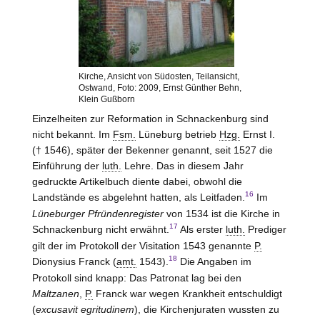
Kirche, Ansicht von Südosten, Teilansicht,
Ostwand, Foto: 2009, Ernst Günther Behn,
Klein Gußborn
Einzelheiten zur Reformation in Schnackenburg sind
nicht bekannt. Im
Fsm.
Lüneburg
betrieb
Hzg.
Ernst I.
(† 1546), später der Bekenner genannt, seit 1527 die
Einführung der
luth.
Lehre. Das in diesem Jahr
gedruckte Artikelbuch diente dabei, obwohl die
16
Landstände es abgelehnt hatten, als Leitfaden.
Im
Lüneburger Pfründenregister
von 1534 ist die Kirche in
17
Schnackenburg nicht erwähnt.
Als erster
luth.
Prediger
gilt der im Protokoll der Visitation 1543 genannte
P.
18
Dionysius Franck (
amt.
1543).
Die Angaben im
Protokoll sind knapp: Das Patronat lag bei den
Maltzanen
,
P.
Franck war wegen Krankheit entschuldigt
(
excusavit egritudinem
), die Kirchenjuraten wussten zu