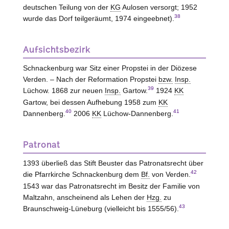
deutschen Teilung von der
KG
Aulosen versorgt; 1952
38
wurde das Dorf teilgeräumt, 1974 eingeebnet).
Aufsichtsbezirk
Schnackenburg war Sitz einer Propstei in der Diözese
Verden. – Nach der Reformation Propstei
bzw.
Insp.
39
Lüchow. 1868 zur neuen
Insp.
Gartow.
1924
KK
Gartow, bei dessen Aufhebung 1958 zum
KK
40
41
Dannenberg.
2006
KK
Lüchow-Dannenberg.
Patronat
1393 überließ das Stift Beuster das Patronatsrecht über
42
die Pfarrkirche Schnackenburg dem
Bf.
von
Verden
.
1543 war das Patronatsrecht im Besitz der Familie von
Maltzahn, anscheinend als Lehen der
Hzg.
zu
43
Braunschweig-Lüneburg
(vielleicht bis 1555/56).