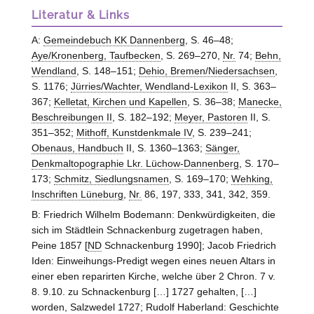
Literatur & Links
A:
Gemeindebuch KK Dannenberg
, S. 46–48;
Aye/Kronenberg, Taufbecken
, S. 269–270,
Nr.
74;
Behn,
Wendland
, S. 148–151;
Dehio, Bremen/Niedersachsen
,
S. 1176;
Jürries/Wachter, Wendland-Lexikon
II, S. 363–
367;
Kelletat, Kirchen und Kapellen
, S. 36–38;
Manecke,
Beschreibungen II
, S. 182–192;
Meyer, Pastoren
II, S.
351–352;
Mithoff, Kunstdenkmale IV
, S. 239–241;
Obenaus, Handbuch
II, S. 1360–1363;
Sänger,
Denkmaltopographie Lkr. Lüchow-Dannenberg
, S. 170–
173;
Schmitz, Siedlungsnamen
, S. 169–170;
Wehking,
Inschriften Lüneburg
,
Nr.
86, 197, 333, 341, 342, 359.
B: Friedrich Wilhelm Bodemann: Denkwürdigkeiten, die
sich im Städtlein Schnackenburg zugetragen haben,
Peine 1857 [
ND
Schnackenburg 1990]; Jacob Friedrich
Iden: Einweihungs-Predigt wegen eines neuen Altars in
einer eben reparirten Kirche, welche über 2 Chron. 7 v.
8. 9.10. zu Schnackenburg […] 1727 gehalten, […]
worden, Salzwedel 1727; Rudolf Haberland: Geschichte