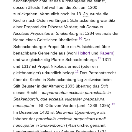
Kirchengeschichte ist das Kirchengebäude selbst,
dessen älteste Teil wohl auf die Zeit um 1200
zurückgehen. Vermutlich noch im 13.
Jh.
wurde die
Kirche nach Osten verlängert. Schnackenburg war Sitz
einer Propstei der Diözese
Verden
; mit
Dominus
Nicolaus Prepositus in Snakenburg
ist 1284 erstmals der
10
Name eines Geistlichen überliefert.
Der
Schnackenburger Propst übte ein Aufsichtsamt über
benachbarte Gemeinde aus (wohl
Holtorf
und
Kapern
)
11
und war gleichzeitig Pfarrer Schnackenburgs.
1311
und 1317 ist Propst Nikolaus erneut (oder ein
12
gleichnamiger) urkundlich belegt.
Das Patronatsrecht
über die Kirche in Schnackenburg lag zeitweise beim
Stift
Beuster
in der Altmark; 1393 übertrug das Stift
dieses Recht –
iuspatronatus ecclesie parrochialis in
Snakenborch, que ecclesia vulgariter prepositura
13
nuncupatur
–
Bf.
Otto von
Verden
(
amt.
1388–1395).
Im Dezember 1432 ist
Gerwinus Uppemberge
als
Inhaber der
parochialis ecclesia prepositura rurali
nuncupatur in Snakenborch
(Pfarrkirche, genannt
Landpropstei) belegt, vor Anfang September 1434