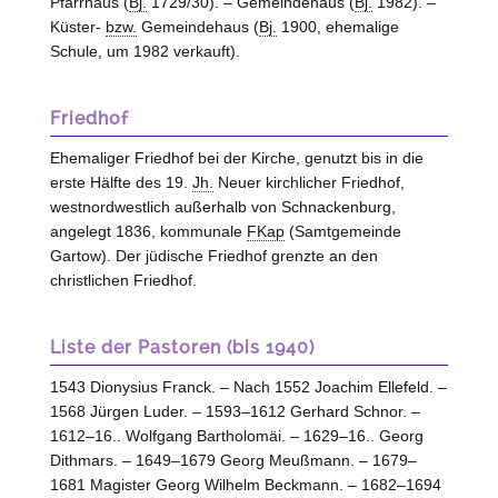
Pfarrhaus (
Bj.
1729/30). – Gemeindehaus (
Bj.
1982). –
Küster-
bzw.
Gemeindehaus (
Bj.
1900, ehemalige
Schule, um 1982 verkauft).
Friedhof
Ehemaliger Friedhof bei der Kirche, genutzt bis in die
erste Hälfte des 19.
Jh.
Neuer kirchlicher Friedhof,
westnordwestlich außerhalb von Schnackenburg,
angelegt 1836, kommunale
FKap
(Samtgemeinde
Gartow
). Der jüdische Friedhof grenzte an den
christlichen Friedhof.
Liste der Pastoren (bis 1940)
1543 Dionysius Franck. – Nach 1552 Joachim Ellefeld. –
1568 Jürgen Luder. – 1593–1612 Gerhard Schnor. –
1612–16.. Wolfgang Bartholomäi. – 1629–16.. Georg
Dithmars. – 1649–1679 Georg Meußmann. – 1679–
1681 Magister Georg Wilhelm Beckmann. – 1682–1694