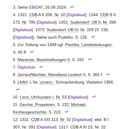
Siehe
EBIDAT
, 26.08.2024.
1322:
CDB
A II 208,
Nr.
10 [
Digitalisat
]. 1344:
CDB
B II
172,
Nr.
795 [
Digitalisat
]. 1351:
Sudendorf, UB II
,
Nr.
396
[
Digitalisat
]. 1373:
Sudendorf, UB IV
,
Nr.
329 (S. 235,
[
Digitalisat
]). Siehe auch Pudelko, S. 126.
Zur Teilung von 1409 vgl.
Pischke, Landesteilungen
,
S. 95 ff.
Manecke, Beschreibungen II
, S. 182.
Digitalisat
.
Jürries/Wachter, Wendland-Lexikon
II, S. 365 f.
LkAH
, L 5e,
unverz.
, Schnackenburg, Visitation 1966.
Lenz, Uhrkunden I
,
Nr.
53 [
Digitalisat
].
Gercke, Propsteien
, S. 132;
Michael,
Kirchengeschichte
, S. 213.
1311:
CDB
A XXI 113,
Nr.
32 [
Digitalisat
]; ebd. B I
307,
Nr.
391 [
Digitalisat
]. 1317:
CDB
A XI 23,
Nr.
32