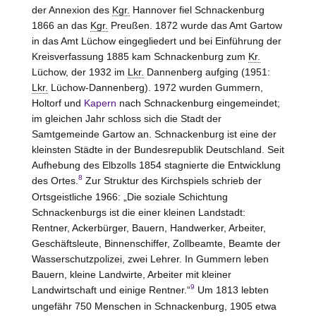
der Annexion des
Kgr.
Hannover
fiel Schnackenburg
1866 an das
Kgr.
Preußen. 1872 wurde das Amt
Gartow
in das Amt
Lüchow
eingegliedert und bei Einführung der
Kreisverfassung 1885 kam Schnackenburg zum
Kr.
Lüchow
, der 1932 im
Lkr.
Dannenberg
aufging (1951:
Lkr.
Lüchow-Dannenberg
). 1972 wurden Gummern,
Holtorf und
Kapern
nach Schnackenburg eingemeindet;
im gleichen Jahr schloss sich die Stadt der
Samtgemeinde
Gartow
an. Schnackenburg ist eine der
kleinsten Städte in der Bundesrepublik Deutschland. Seit
Aufhebung des Elbzolls 1854 stagnierte die Entwicklung
8
des Ortes.
Zur Struktur des Kirchspiels schrieb der
Ortsgeistliche 1966: „Die soziale Schichtung
Schnackenburgs ist die einer kleinen Landstadt:
Rentner, Ackerbürger, Bauern, Handwerker, Arbeiter,
Geschäftsleute, Binnenschiffer, Zollbeamte, Beamte der
Wasserschutzpolizei, zwei Lehrer. In Gummern leben
Bauern, kleine Landwirte, Arbeiter mit kleiner
9
Landwirtschaft und einige Rentner.“
Um 1813 lebten
ungefähr 750 Menschen in Schnackenburg, 1905 etwa