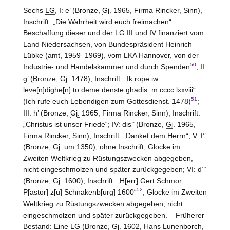
Sechs
LG
, I: e’ (Bronze,
Gj.
1965, Firma Rincker,
Sinn
),
Inschrift: „Die Wahrheit wird euch freimachen“
Beschaffung dieser und der
LG
III und IV finanziert vom
Land Niedersachsen, von Bundespräsident Heinrich
Lübke (amt, 1959–1969), vom
LKA
Hannover
, von der
50
Industrie- und Handelskammer und durch Spenden
; II:
g’ (Bronze,
Gj.
1478), Inschrift: „Ik rope iw
leve[n]dighe[n] to deme denste ghadis. m cccc lxxviii“
51
(Ich rufe euch Lebendigen zum Gottesdienst. 1478)
;
III: h’ (Bronze,
Gj.
1965, Firma Rincker,
Sinn
), Inschrift:
„Christus ist unser Friede“; IV: dis’’ (Bronze,
Gj.
1965,
Firma Rincker,
Sinn
), Inschrift: „Danket dem Herrn“; V: f’’
(Bronze,
Gj.
um 1350), ohne Inschrift, Glocke im
Zweiten Weltkrieg zu Rüstungszwecken abgegeben,
nicht eingeschmolzen und später zurückgegeben; VI: d’’’
(Bronze,
Gj.
1600), Inschrift: „H[err] Gert Schmor
52
P[astor] z[u] Schnakenb[urg] 1600“
, Glocke im Zweiten
Weltkrieg zu Rüstungszwecken abgegeben, nicht
eingeschmolzen und später zurückgegeben. – Früherer
Bestand: Eine
LG
(Bronze,
Gj.
1602, Hans Lunenborch,