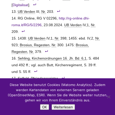
[
Digitalisat
].
UB Verden
III,
Nr.
203.
RG Online, RG V 02296,
http://rg-online.dhi-
roma.it/RG/5/2296
, 23.08.2024.
UB Verden
IV,1,
Nr.
209.
1438:
UB Verden
IV,1,
Nr.
398; 1455: ebd. IV,2,
Nr.
923;
Brosius, Regesten
,
Nr.
300. 1475:
Brosius,
Regesten
,
Nr.
379.
Sehling, Kirchenordnungen 16. Jh. Bd. 6,1
, S. 484
und 492 ff.; vgl. auch Butt, Kirchenregiment, S. 39 ff.
und S. 55 ff.
Salfeld, Pfründenregister
.
Diese Website benutzt Cookies (Matomo Analytics). Zudem
Kayser, Kirchenvisitation, S. 535.
werden Kartendaten von externen Servern geladen
Gercke, Propsteien
, S. 138.
(OpenStreetMap, ESRI). Wenn Sie die Website weiter nutzten,
Lange, General-Kirchenvisitation
, S. 75.
gehen wir von Ihrem Einverständnis aus.
Zu Gummern vgl.
Puffahrt, Beiträge
, S. 22 ff.
OK
Weiterlesen
Obenaus, Handbuch
II. S. 1361 f.