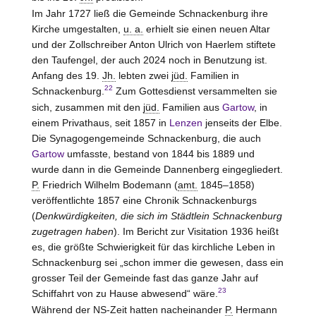
Im Jahr 1727 ließ die Gemeinde Schnackenburg ihre
Kirche umgestalten,
u. a.
erhielt sie einen neuen Altar
und der Zollschreiber Anton Ulrich von Haerlem stiftete
den Taufengel, der auch 2024 noch in Benutzung ist.
Anfang des 19.
Jh.
lebten zwei
jüd.
Familien in
22
Schnackenburg.
Zum Gottesdienst versammelten sie
sich, zusammen mit den
jüd.
Familien aus
Gartow
, in
einem Privathaus, seit 1857 in
Lenzen
jenseits der Elbe.
Die Synagogengemeinde
Schnackenburg
, die auch
Gartow
umfasste, bestand von 1844 bis 1889 und
wurde dann in die Gemeinde
Dannenberg
eingegliedert.
P.
Friedrich Wilhelm Bodemann (
amt.
1845–1858)
veröffentlichte 1857 eine Chronik Schnackenburgs
(
Denkwürdigkeiten, die sich im Städtlein Schnackenburg
zugetragen haben
). Im Bericht zur Visitation 1936 heißt
es, die größte Schwierigkeit für das kirchliche Leben in
Schnackenburg sei „schon immer die gewesen, dass ein
grosser Teil der Gemeinde fast das ganze Jahr auf
23
Schiffahrt von zu Hause abwesend“ wäre.
Während der NS-Zeit hatten nacheinander
P.
Hermann