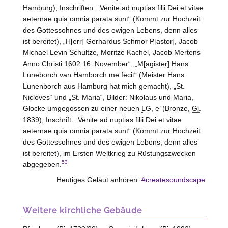
Hamburg
), Inschriften: „Venite ad nuptias filii Dei et vitae
aeternae quia omnia parata sunt“ (Kommt zur Hochzeit
des Gottessohnes und des ewigen Lebens, denn alles
ist bereitet), „H[err] Gerhardus Schmor P[astor], Jacob
Michael Levin Schultze, Moritze Kachel, Jacob Mertens
Anno Christi 1602 16. November“, „M[agister] Hans
Lüneborch van Hamborch me fecit“ (Meister Hans
Lunenborch aus
Hamburg
hat mich gemacht), „St.
Nicloves“ und „St. Maria“, Bilder: Nikolaus und Maria,
Glocke umgegossen zu einer neuen
LG
, e’ (Bronze,
Gj.
1839), Inschrift: „Venite ad nuptias filii Dei et vitae
aeternae quia omnia parata sunt“ (Kommt zur Hochzeit
des Gottessohnes und des ewigen Lebens, denn alles
ist bereitet), im Ersten Weltkrieg zu Rüstungszwecken
53
abgegeben.
Heutiges Geläut anhören:
#createsoundscape
Weitere kirchliche Gebäude