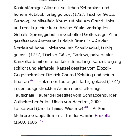
Kastenförmiger Altar mit seitlichen Schranken und
hohem Retabel, farbig gefasst (1727, Tischler Götze,
Gartow
), im Mittelfeld Kreuz auf blauem Grund, links
und rechts je eine korinthische Säule, verkröpftes
Gebälk, Sprenggiebel, im Giebelfeld Gottesauge; Altar
46
gestiftet von Amtmann Ludolph Bruns.
– An der
Nordwand hohe Holzkanzel mit Schalldeckel, farbig
gefasst (1727, Tischler Götze,
Gartow
), polygonaler
Kanzelkorb mit ornamentaler Bemalung, Kanzelaufgang
schlicht und einfarbig; Kanzel gestiftet vom Elbzoll-
Gegenschreiber Dietrich Conrad Schilling und seiner
47
Ehefrau.
– Hölzerner Taufengel, farbig gefasst (1727),
in den ausgestreckten Armen muschelförmige
Taufschale; Taufengel gestiftet vom Schnackenburger
Zollschreiber Anton Ulrich von Haerlem; 2000
48
konserviert (Ursula Tinius,
Wustrow
).
– Außen:
Mehrere Grabplatten,
u. a.
für die Familie
Prezelle
49
(1600, 1605).