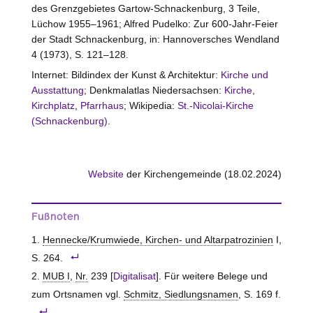
des Grenzgebietes Gartow-Schnackenburg, 3 Teile,
Lüchow 1955–1961; Alfred Pudelko: Zur 600-Jahr-Feier
der Stadt Schnackenburg, in: Hannoversches Wendland
4 (1973), S. 121–128.
Internet: Bildindex der Kunst & Architektur:
Kirche und
Ausstattung
; Denkmalatlas Niedersachsen:
Kirche
,
Kirchplatz
,
Pfarrhaus
; Wikipedia:
St.-Nicolai-Kirche
(Schnackenburg)
.
Website
der Kirchengemeinde (18.02.2024)
Fußnoten
Hennecke/Krumwiede, Kirchen- und Altarpatrozinien
I,
S. 264.
MUB I
,
Nr.
239 [
Digitalisat
]. Für weitere Belege und
zum Ortsnamen vgl.
Schmitz, Siedlungsnamen
, S. 169 f.