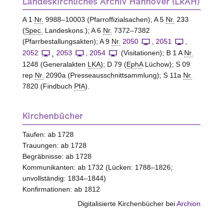
Landeskirchliches Archiv Hannover (LkAH)
A 1
Nr.
9988–10003 (Pfarroffizialsachen); A 5
Nr.
233
(
Spec.
Landeskons.); A 6
Nr.
7372–7382
(Pfarrbestallungsakten); A 9
Nr.
2050
,
2051
,
2052
¸
2053
,
2054
(Visitationen); B 1 A
Nr.
1248 (Generalakten
LKA
); D 79 (
EphA
Lüchow); S 09
rep
Nr.
2090a (Presseausschnittsammlung); S 11a
Nr.
7820 (Findbuch
PfA
).
Kirchenbücher
Taufen: ab 1728
Trauungen: ab 1728
Begräbnisse: ab 1728
Kommunikanten: ab 1732 (Lücken: 1788–1826;
unvollständig: 1834–1844)
Konfirmationen: ab 1812
Digitalisierte Kirchenbücher bei
Archion