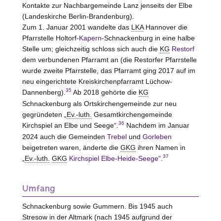
Kontakte zur Nachbargemeinde
Lanz
jenseits der Elbe
(Landeskirche Berlin-Brandenburg).
Zum 1. Januar 2001 wandelte das
LKA
Hannover
die
Pfarrstelle Holtorf-
Kapern
-Schnackenburg in eine halbe
Stelle
um; gleichzeitig schloss sich auch die
KG
Restorf
dem verbundenen Pfarramt an (die Restorfer Pfarrstelle
wurde zweite Pfarrstelle, das Pfarramt ging 2017 auf im
neu eingerichtete Kreiskirchenpfarramt
Lüchow-
35
Dannenberg
).
Ab 2018 gehörte die
KG
Schnackenburg als Ortskirchengemeinde zur neu
gegründeten „
Ev.-luth.
Gesamtkirchengemeinde
36
Kirchspiel an Elbe und Seege“.
Nachdem im Januar
2024 auch die Gemeinden
Trebel
und
Gorleben
beigetreten waren, änderte die
GKG
ihren Namen in
37
„
Ev.-luth.
GKG
Kirchspiel Elbe-Heide-Seege
“.
Umfang
Schnackenburg sowie Gummern. Bis 1945 auch
Stresow in der Altmark (nach 1945 aufgrund der