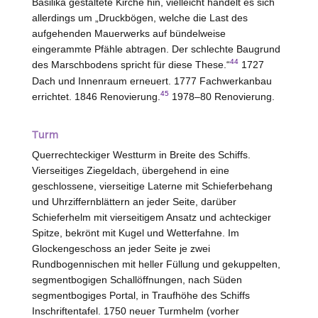
Basilika gestaltete Kirche hin, vielleicht handelt es sich
allerdings um „Druckbögen, welche die Last des
aufgehenden Mauerwerks auf bündelweise
eingerammte Pfähle abtragen. Der schlechte Baugrund
44
des Marschbodens spricht für diese These.“
1727
Dach und Innenraum erneuert. 1777 Fachwerkanbau
45
errichtet. 1846 Renovierung.
1978–80 Renovierung.
Turm
Querrechteckiger Westturm in Breite des Schiffs.
Vierseitiges Ziegeldach, übergehend in eine
geschlossene, vierseitige Laterne mit Schieferbehang
und Uhrziffernblättern an jeder Seite, darüber
Schieferhelm mit vierseitigem Ansatz und achteckiger
Spitze, bekrönt mit Kugel und Wetterfahne. Im
Glockengeschoss an jeder Seite je zwei
Rundbogennischen mit heller Füllung und gekuppelten,
segmentbogigen Schallöffnungen, nach Süden
segmentbogiges Portal, in Traufhöhe des Schiffs
Inschriftentafel. 1750 neuer Turmhelm (vorher