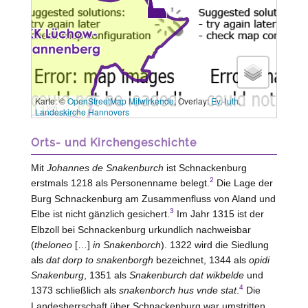
Karte: ©
OpenStreetMap Mitwirkende
, Overlay:
Ev.-luth.
3 km
Landeskirche Hannovers
Orts- und Kirchengeschichte
Mit
Johannes de Snakenburch
ist Schnackenburg
2
erstmals 1218 als Personenname belegt.
Die Lage der
Burg
Schnackenburg
am Zusammenfluss von Aland und
3
Elbe ist nicht gänzlich gesichert.
Im Jahr 1315 ist der
Elbzoll bei Schnackenburg urkundlich nachweisbar
(
theloneo
[…]
in Snakenborch
). 1322 wird die Siedlung
als
dat dorp to snakenborgh
bezeichnet, 1344 als
opidi
Snakenburg
, 1351 als
Snakenburch dat wikbelde
und
4
1373 schließlich als
snakenborch hus vnde stat
.
Die
Landesherrschaft über Schnackenburg war umstritten