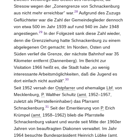
Stresow wegen der „Zonengrenze von Schnackenburg
28
aus nicht mehr erreichbar“ war.
Aufgrund des Zuzugs
Geflüchteter war die Zahl der Gemeindeglieder dennoch
von etwa 500 im Jahr 1939 auf rund 940 im Jahr 1948
29
angestiegen.
In der Folgezeit sank diese Zahl wieder,
denn die Grenzziehung hatte Schnackenburg zu einem
abgelegenen Ort gemacht: Im Norden, Osten und
Süden verlief die Grenze, der nächste Bahnhof war 35
Kilometer entfernt (Dannenberg). Im Bericht zur
Visitation 1966 heißt es, die Stadt habe „so wenig
interessante Arbeitsmöglichkeiten, daß die Jugend es
30
dort einfach nicht aushält“.
Seit 1952 versah der
Ostpfarrer
und ehemalige
Lbf.
von
Mecklenburg,
P.
Walther Schultz (
amt.
1952–1957,
zuletzt als Pfarrstelleninhaber) das Pfarramt
31
Schnackenburg.
Seit der Emeritierung von
P.
Erich
Krümpel (
amt.
1958–1962) blieb die Pfarrstelle
Schnackenburg vakant und wurde seit Mitte der 1960er
Jahren von beauftragten Diakonen verwaltet. Im Jahr
1964 besuchte Bundespräsident Heinrich Lübke (
amt.