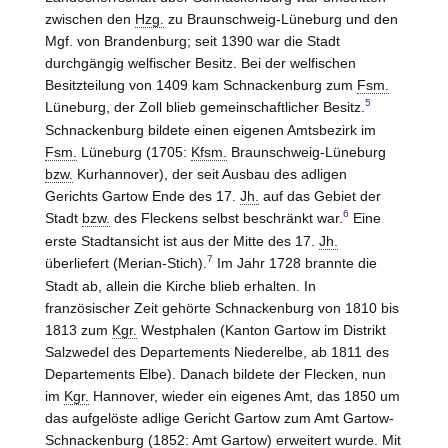
zwischen den
Hzg.
zu
Braunschweig-Lüneburg
und den
Mgf. von Brandenburg; seit 1390 war die Stadt
durchgängig welfischer Besitz. Bei der welfischen
Besitzteilung von 1409 kam Schnackenburg zum
Fsm.
5
Lüneburg
, der Zoll blieb gemeinschaftlicher Besitz.
Schnackenburg bildete einen eigenen Amtsbezirk im
Fsm.
Lüneburg
(1705:
Kfsm.
Braunschweig-Lüneburg
bzw.
Kurhannover), der seit Ausbau des adligen
Gerichts
Gartow
Ende des 17.
Jh.
auf das Gebiet der
6
Stadt
bzw.
des Fleckens selbst beschränkt war.
Eine
erste Stadtansicht ist aus der Mitte des 17.
Jh.
7
überliefert (Merian-Stich).
Im Jahr 1728 brannte die
Stadt ab, allein die Kirche blieb erhalten. In
französischer Zeit gehörte Schnackenburg von 1810 bis
1813 zum
Kgr.
Westphalen (Kanton
Gartow im Distrikt
Salzwedel
des Departements Niederelbe, ab 1811 des
Departements Elbe). Danach bildete der Flecken, nun
im
Kgr.
Hannover
, wieder ein eigenes Amt, das 1850 um
das aufgelöste adlige Gericht
Gartow
zum Amt
Gartow-
Schnackenburg (1852: Amt Gartow
) erweitert wurde. Mit