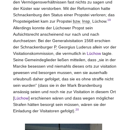
den Vermögensverhältnissen fast nichts zu sagen und
der Küster war verstorben. Mit der Reformation hatte
Schnackenburg den Status einer Propstei verloren; das
19
Propsteigebiet kam zur Propstei
bzw.
Insp.
Lüchow
.
Allerdings konnte der Lüchower Propst sein
Aufsichtsrecht anscheinend nur nach und nach
durchsetzen: Bei der Generalvisitation 1568 erschien
der Schnackenburger
P.
Georgius Luderus allein vor der
Visitationskommission, die vermutlich in
Lüchow
tagte.
Seine Gemeindeglieder ließen mitteilen, dass „sie in der
Marcke besessen vnd niemahls dieses orts zur visitation
gewesen vnd besorgen mussen, wen sie auserhalb
vrleubnuß daher gefolget, das sie es ohne straffe nicht
sein wurden“ (dass sie in der Mark Brandenburg
ansässig seien und noch nie zur Visitation in diesem Ort
[
Lüchow
] erschienen wären und dass wegen möglicher
Strafen hätten besorgt sein müssen, wären sie der
20
Einladung der Visitatoren gefolgt).