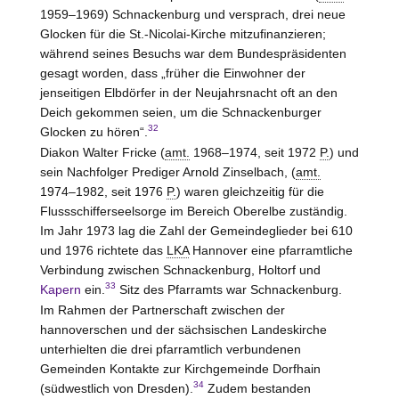
1959–1969) Schnackenburg und versprach, drei neue
Glocken für die St.-Nicolai-Kirche mitzufinanzieren;
während seines Besuchs war dem Bundespräsidenten
gesagt worden, dass „früher die Einwohner der
jenseitigen Elbdörfer in der Neujahrsnacht oft an den
Deich gekommen seien, um die Schnackenburger
32
Glocken zu hören“.
Diakon Walter Fricke (
amt.
1968–1974, seit 1972
P.
) und
sein Nachfolger Prediger Arnold Zinselbach, (
amt.
1974–1982, seit 1976
P.
) waren gleichzeitig für die
Flussschifferseelsorge im Bereich Oberelbe zuständig.
Im Jahr 1973 lag die Zahl der Gemeindeglieder bei 610
und 1976 richtete das
LKA
Hannover
eine pfarramtliche
Verbindung zwischen Schnackenburg, Holtorf und
33
Kapern
ein.
Sitz des Pfarramts war Schnackenburg.
Im Rahmen der Partnerschaft zwischen der
hannoverschen und der sächsischen Landeskirche
unterhielten die drei pfarramtlich verbundenen
Gemeinden Kontakte zur Kirchgemeinde Dorfhain
34
(südwestlich von Dresden).
Zudem bestanden