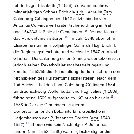
führte
Hzgn.
Elisabeth († 1558) als Vormund ihres
minderjährigen Sohnes Erich die
luth.
Lehre im
Fsm.
Calenberg-Göttingen ein: 1542 setzte sie die von
Antonius Corvinus verfasste Kirchenordnung in Kraft
und 1542/43 ließ sie die Gemeinden, Stifte und Klöster
10
des Fürstentums visitieren.
Im Jahr 1545 übernahm
Elisabeths nunmehr volljähriger Sohn als
Hzg.
Erich II.
die Regierungsgeschäfte und wechselte 1547 zum
kath.
Glauben. Die Calenbergischen Stände widersetzten sich
jedoch seinen Rekatholisierungsbestrebungen und
konnten 1553/55 die Beibehaltung der
luth.
Lehre in den
Kirchspielen des Fürstentums sicherstellen. Nach dem
Tod Erichs II. fiel das
Fsm.
Calenberg-Göttingen 1584
an Braunschweig-Wolfenbüttel und
Hzg.
Julius († 1589)
11
führte seine 1569 aufgestellte
ev.
KO
auch hier ein.
1588 ließ er die Gemeinden visitieren.
Der erste namentlich bekannte
luth.
Geistliche in
Hetjershausen war
P.
Johannes Dörries (
amt.
1543–
12
1552).
Ebenso wie sein Nachfolger
P.
Johannes
Lindert (
amt.
1552–1580) war er gleichzeitig für die