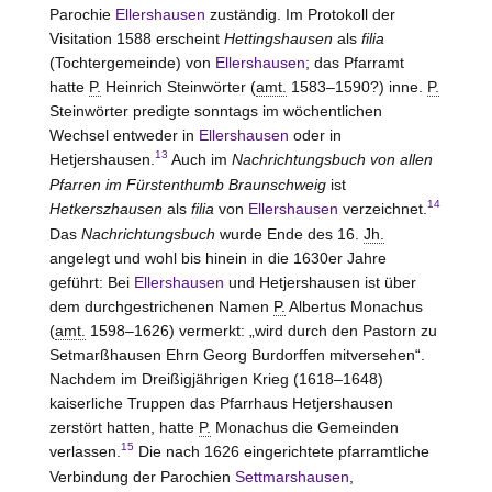
Parochie
Ellershausen
zuständig. Im Protokoll der
Visitation 1588 erscheint
Hettingshausen
als
filia
(Tochtergemeinde) von
Ellershausen
; das Pfarramt
hatte
P.
Heinrich Steinwörter (
amt.
1583–1590?) inne.
P.
Steinwörter predigte sonntags im wöchentlichen
Wechsel entweder in
Ellershausen
oder in
13
Hetjershausen.
Auch im
Nachrichtungsbuch von allen
Pfarren im Fürstenthumb Braunschweig
ist
14
Hetkerszhausen
als
filia
von
Ellershausen
verzeichnet.
Das
Nachrichtungsbuch
wurde Ende des 16.
Jh.
angelegt und wohl bis hinein in die 1630er Jahre
geführt: Bei
Ellershausen
und Hetjershausen ist über
dem durchgestrichenen Namen
P.
Albertus Monachus
(
amt.
1598–1626) vermerkt: „wird durch den Pastorn zu
Setmarßhausen Ehrn Georg Burdorffen mitversehen“.
Nachdem im Dreißigjährigen Krieg (1618–1648)
kaiserliche Truppen das Pfarrhaus Hetjershausen
zerstört hatten, hatte
P.
Monachus die Gemeinden
15
verlassen.
Die nach 1626 eingerichtete pfarramtliche
Verbindung der Parochien
Settmarshausen
,