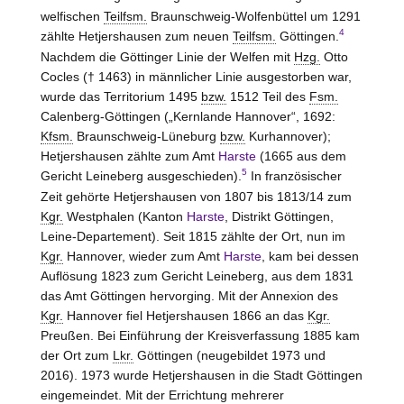
welfischen
Teilfsm.
Braunschweig-Wolfenbüttel um 1291
4
zählte Hetjershausen zum neuen
Teilfsm.
Göttingen.
Nachdem die Göttinger Linie der Welfen mit
Hzg.
Otto
Cocles († 1463) in männlicher Linie ausgestorben war,
wurde das Territorium 1495
bzw.
1512 Teil des
Fsm.
Calenberg-Göttingen („Kernlande Hannover“, 1692:
Kfsm.
Braunschweig-Lüneburg
bzw.
Kurhannover);
Hetjershausen zählte zum Amt
Harste
(1665 aus dem
5
Gericht Leineberg ausgeschieden).
In französischer
Zeit gehörte Hetjershausen von 1807 bis 1813/14 zum
Kgr.
Westphalen (Kanton
Harste
, Distrikt Göttingen,
Leine-Departement). Seit 1815 zählte der Ort, nun im
Kgr.
Hannover, wieder zum Amt
Harste
, kam bei dessen
Auflösung 1823 zum Gericht Leineberg, aus dem 1831
das Amt Göttingen hervorging. Mit der Annexion des
Kgr.
Hannover fiel Hetjershausen 1866 an das
Kgr.
Preußen. Bei Einführung der Kreisverfassung 1885 kam
der Ort zum
Lkr.
Göttingen (neugebildet 1973 und
2016). 1973 wurde Hetjershausen in die Stadt Göttingen
eingemeindet. Mit der Errichtung mehrerer