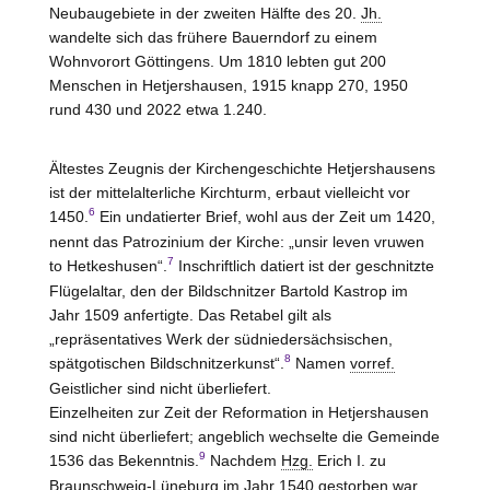
Neubaugebiete in der zweiten Hälfte des 20.
Jh.
wandelte sich das frühere Bauerndorf zu einem
Wohnvorort Göttingens. Um 1810 lebten gut 200
Menschen in Hetjershausen, 1915 knapp 270, 1950
rund 430 und 2022 etwa 1.240.
Ältestes Zeugnis der Kirchengeschichte Hetjershausens
ist der mittelalterliche Kirchturm, erbaut vielleicht vor
6
1450.
Ein undatierter Brief, wohl aus der Zeit um 1420,
nennt das Patrozinium der Kirche: „unsir leven vruwen
7
to Hetkeshusen“.
Inschriftlich datiert ist der geschnitzte
Flügelaltar, den der Bildschnitzer Bartold Kastrop im
Jahr 1509 anfertigte. Das Retabel gilt als
„repräsentatives Werk der südniedersächsischen,
8
spätgotischen Bildschnitzerkunst“.
Namen
vorref.
Geistlicher sind nicht überliefert.
Einzelheiten zur Zeit der Reformation in Hetjershausen
sind nicht überliefert; angeblich wechselte die Gemeinde
9
1536 das Bekenntnis.
Nachdem
Hzg.
Erich I. zu
Braunschweig-Lüneburg im Jahr 1540 gestorben war,