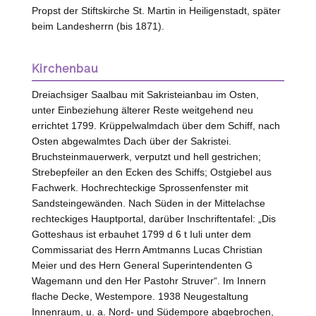
Propst der Stiftskirche St. Martin in Heiligenstadt, später
beim Landesherrn (bis 1871).
Kirchenbau
Dreiachsiger Saalbau mit Sakristeianbau im Osten,
unter Einbeziehung älterer Reste weitgehend neu
errichtet 1799. Krüppelwalmdach über dem Schiff, nach
Osten abgewalmtes Dach über der Sakristei.
Bruchsteinmauerwerk, verputzt und hell gestrichen;
Strebepfeiler an den Ecken des Schiffs; Ostgiebel aus
Fachwerk. Hochrechteckige Sprossenfenster mit
Sandsteingewänden. Nach Süden in der Mittelachse
rechteckiges Hauptportal, darüber Inschriftentafel: „Dis
Gotteshaus ist erbauhet 1799 d 6 t Iuli unter dem
Commissariat des Herrn Amtmanns Lucas Christian
Meier und des Hern General Superintendenten G
Wagemann und den Her Pastohr Struver“. Im Innern
flache Decke, Westempore. 1938 Neugestaltung
Innenraum,
u. a.
Nord- und Südempore abgebrochen,