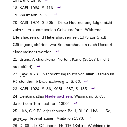
1942 und 1948.
KABl.
1964, S. 116.
Wasmann, S. 81.
KABl.
1974, S. 205 f. Diese Neuordnung folgte nicht
zuletzt der kommunalen Gebietsreform: Während
Ellershausen und Hetjershausen seit 1973 zur Stadt
Göttingen gehörten, war Settmarshausen nach Rosdorf
eingemeindet worden.
Bruns, Archidiakonat Nörten
, Karte (S. 167 f. nicht
aufgeführt).
LAW
, V 231, Nachrichtungsbuch von allen Pfarren im
Fürstenthumb Braunschweig…, S. 63.
KABl.
1924, S. 86;
KABl.
1937, S. 135.
Denkmalatlas
Niedersachsen
. Wasmann, S. 69,
datiert den Turm auf „um 1300“.
LKA
, G 9 B/Hetjershausen Bd. I, Bl. 16;
LkAH
, L 5c,
unverz.
, Hetjershausen, Visitation 1978.
DI 66,
Lkr.
Göttingen,
Nr.
116 (Sabine Wehking), in: