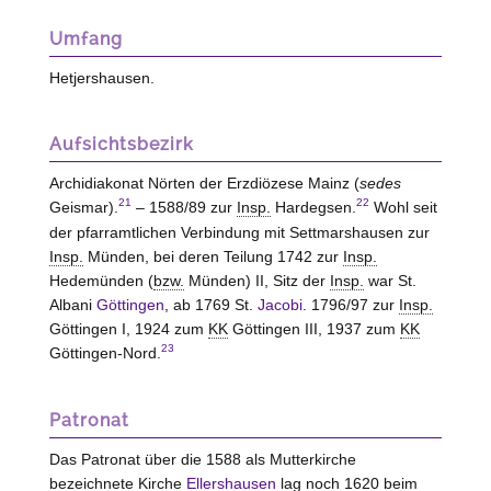
Umfang
Hetjershausen.
Aufsichtsbezirk
Archidiakonat Nörten der Erzdiözese Mainz (
sedes
21
22
Geismar).
– 1588/89 zur
Insp.
Hardegsen.
Wohl seit
der pfarramtlichen Verbindung mit Settmarshausen zur
Insp.
Münden, bei deren Teilung 1742 zur
Insp.
Hedemünden (
bzw.
Münden) II, Sitz der
Insp.
war St.
Albani
Göttingen
, ab 1769 St.
Jacobi
. 1796/97 zur
Insp.
Göttingen I, 1924 zum
KK
Göttingen III, 1937 zum
KK
23
Göttingen-Nord.
Patronat
Das Patronat über die 1588 als Mutterkirche
bezeichnete Kirche
Ellershausen
lag noch 1620 beim