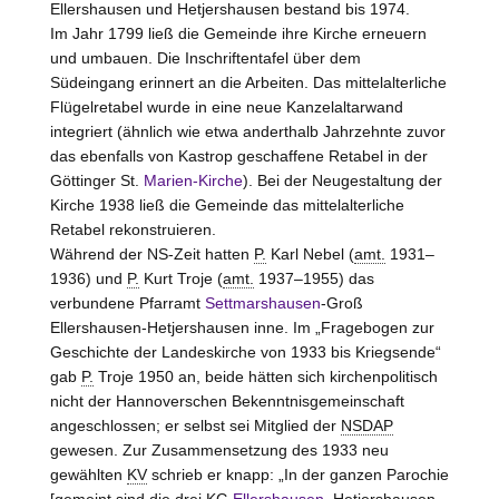
Ellershausen und Hetjershausen bestand bis 1974.
Im Jahr 1799 ließ die Gemeinde ihre Kirche erneuern
und umbauen. Die Inschriftentafel über dem
Südeingang erinnert an die Arbeiten. Das mittelalterliche
Flügelretabel wurde in eine neue Kanzelaltarwand
integriert (ähnlich wie etwa anderthalb Jahrzehnte zuvor
das ebenfalls von Kastrop geschaffene Retabel in der
Göttinger St.
Marien-Kirche
). Bei der Neugestaltung der
Kirche 1938 ließ die Gemeinde das mittelalterliche
Retabel rekonstruieren.
Während der NS-Zeit hatten
P.
Karl Nebel (
amt.
1931–
1936) und
P.
Kurt Troje (
amt.
1937–1955) das
verbundene Pfarramt
Settmarshausen
-Groß
Ellershausen-Hetjershausen inne. Im „Fragebogen zur
Geschichte der Landeskirche von 1933 bis Kriegsende“
gab
P.
Troje 1950 an, beide hätten sich kirchenpolitisch
nicht der Hannoverschen Bekenntnisgemeinschaft
angeschlossen; er selbst sei Mitglied der
NSDAP
gewesen. Zur Zusammensetzung des 1933 neu
gewählten
KV
schrieb er knapp: „In der ganzen Parochie
[gemeint sind die drei
KG
Ellershausen
, Hetjershausen