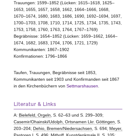
Trauungen: 1599–1852 (Lücken: 1615–1618, 1625–
1653, 1655, 1657, 1658, 1662, 1664–1666, 1668,
1670–1674, 1680, 1683, 1686, 1690, 1692–1694, 1697,
1700–1703, 1708, 1710, 1714, 1725, 1734, 1735, 1743,
1753, 1758, 1760, 1763, 1764, 1767–1769)
Begräbnisse: 1654–1852 (Lücken: 1659–1662, 1664–
1674, 1682, 1683, 1704, 1706, 1721, 1729)
Kommunikanten: 1867–1902
Konfirmationen: 1796–1866
Taufen, Trauungen, Begräbnisse seit 1853,
Kommunikanten seit 1903 und Konfirmanden seit 1867
in den Kirchenbüchern von
Settmarshausen
.
Literatur & Links
A:
Bielefeld, Orgeln
, S. 62–63 und S. 299–309;
Casemir/Ohainski/Udolph, Ortsnamen Lkr. Göttingen
, S.
203–204;
Dehio, Bremen/Niedersachsen
, S. 694;
Meyer,
Pastoren
I, S. 496;
Mithoff, Kunstdenkmale II
. S. 105;