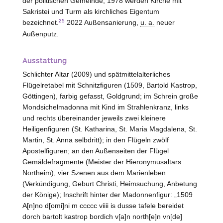
der politischen Gemeinde, 1978 werden Kirche mit
Sakristei und Turm als kirchliches Eigentum
25
bezeichnet.
2022 Außensanierung,
u. a.
neuer
Außenputz.
Ausstattung
Schlichter Altar (2009) und spätmittelalterliches
Flügelretabel mit Schnitzfiguren (1509, Bartold Kastrop,
Göttingen), farbig gefasst, Goldgrund; im Schrein große
Mondsichelmadonna mit Kind im Strahlenkranz, links
und rechts übereinander jeweils zwei kleinere
Heiligenfiguren (St. Katharina, St. Maria Magdalena, St.
Martin, St. Anna selbdritt); in den Flügeln zwölf
Apostelfiguren; an den Außenseiten der Flügel
Gemäldefragmente (Meister der Hieronymusaltars
Northeim), vier Szenen aus dem Marienleben
(Verkündigung, Geburt Christi, Heimsuchung, Anbetung
der Könige); Inschrift hinter der Madonnenfigur: „1509
A[n]no d[omi]ni m ccccc viiii is dusse tafele bereidet
dorch bartolt kastrop bordich v[a]n north[e]n vn[de]