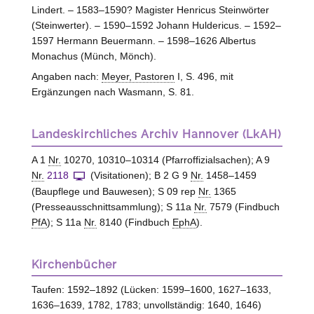
Lindert. – 1583–1590? Magister Henricus Steinwörter
(Steinwerter). – 1590–1592 Johann Huldericus. – 1592–
1597 Hermann Beuermann. – 1598–1626 Albertus
Monachus (Münch, Mönch).
Angaben nach:
Meyer, Pastoren
I, S. 496, mit
Ergänzungen nach Wasmann, S. 81.
Landeskirchliches Archiv Hannover (LkAH)
A 1
Nr.
10270, 10310–10314 (Pfarroffizialsachen); A 9
Nr.
2118
(Visitationen); B 2 G 9
Nr.
1458–1459
(Baupflege und Bauwesen); S 09 rep
Nr.
1365
(Presseausschnittsammlung); S 11a
Nr.
7579 (Findbuch
PfA
); S 11a
Nr.
8140 (Findbuch
EphA
).
Kirchenbücher
Taufen: 1592–1892 (Lücken: 1599–1600, 1627–1633,
1636–1639, 1782, 1783; unvollständig: 1640, 1646)