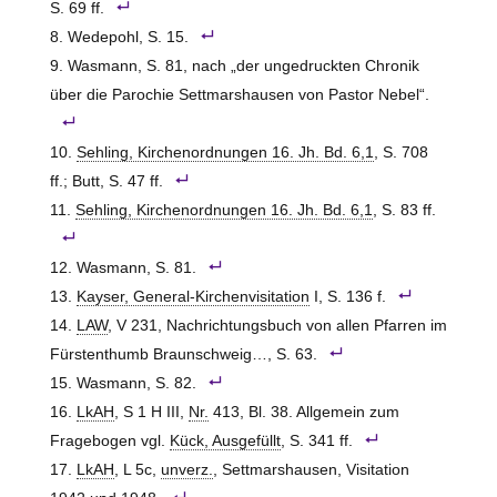
S. 69 ff.
Wedepohl, S. 15.
Wasmann, S. 81, nach „der ungedruckten Chronik
über die Parochie Settmarshausen von Pastor Nebel“.
Sehling, Kirchenordnungen 16. Jh. Bd. 6,1
, S. 708
ff.; Butt, S. 47 ff.
Sehling, Kirchenordnungen 16. Jh. Bd. 6,1
, S. 83 ff.
Wasmann, S. 81.
Kayser, General-Kirchenvisitation
I, S. 136 f.
LAW
, V 231, Nachrichtungsbuch von allen Pfarren im
Fürstenthumb Braunschweig…, S. 63.
Wasmann, S. 82.
LkAH
, S 1 H III,
Nr.
413, Bl. 38. Allgemein zum
Fragebogen vgl.
Kück, Ausgefüllt
, S. 341 ff.
LkAH
, L 5c,
unverz.
, Settmarshausen, Visitation