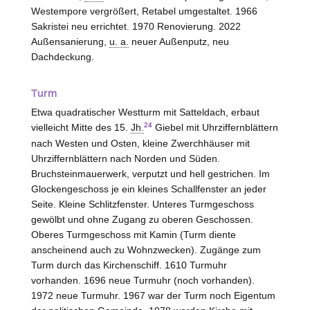
Westempore vergrößert, Retabel umgestaltet. 1966
Sakristei neu errichtet. 1970 Renovierung. 2022
Außensanierung,
u. a.
neuer Außenputz, neu
Dachdeckung.
Turm
Etwa quadratischer Westturm mit Satteldach, erbaut
24
vielleicht Mitte des 15.
Jh.
Giebel mit Uhrziffernblättern
nach
Westen
und Osten, kleine Zwerchhäuser mit
Uhrziffernblättern nach Norden und Süden.
Bruchsteinmauerwerk, verputzt und hell gestrichen. Im
Glockengeschoss je ein kleines Schallfenster an jeder
Seite. Kleine Schlitzfenster. Unteres Turmgeschoss
gewölbt und ohne Zugang zu oberen Geschossen.
Oberes Turmgeschoss mit Kamin (Turm diente
anscheinend auch zu Wohnzwecken). Zugänge zum
Turm durch das Kirchenschiff. 1610 Turmuhr
vorhanden. 1696 neue Turmuhr (noch vorhanden).
1972 neue Turmuhr. 1967 war der Turm noch Eigentum