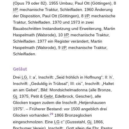
(Opus 79 oder 82). 1955 Umbau, Paul Ott (Göttingen), 8
I/P
, mechanische Traktur, Schleifladen. 1960 Änderung
der Disposition, Paul Ott (Göttingen), 8
I/P
, mechanische
Traktur, Schleifladen. 1970 und 1973 in zwei
Bauabschnitten Instandsetzung und Erweiterung, Martin
Haspelmath (
Walsrode
), 10
I/P
, mechanische Traktur,
Schleifladen. 1977 ein Register verändert, Martin
Haspelmath (
Walsrode
), 9
I/P
, mechanische Traktur,
Schleifladen.
Geläut
Drei
LG
, I: a’, Inschrift: „Seid fröhlich in Hoffnung“; II: h’,
Inschrift: „Geduldig in Trübsal“; III: cis’’, Inschrift: „Haltet
an am Gebet“, Bild: Mondsichelmadonna (alle Bronze,
Gj.
1975, Petit &
Gebr.
Edelbrock, Gescher), alle
Glocken tragen zudem die Inschrift „Hetjershausen
1975“. – Früherer Bestand: vor 1500 angeblich drei
29
Glocken vorhanden.
1866 Bronzeglocken
eingeschmolzen. Eine
LG
c’’ (Gussstahl,
Gj.
1866,
Bochumer Verein), Inschrift: „Gott allein die Ehr. Pastor