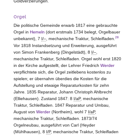
Goldverzierungen.
Orgel
Die politische Gemeinde erwarb 1817 eine gebrauchte
Orgel in
Hemeln
(dort erstmals 1734 belegt, Orgelbauer
28
unbekannt), 7
I/–
, mechanische Traktur, Schleifladen.
Vor 1818 Instandsetzung und Erweiterung, ausgeführt
von Simon Frankenberg (Dingelstädt), 8
I/–
,
mechanische Traktur, Schleifladen. Orgel wohl erst 1820
in der Kirche aufgestellt, der Lehrer Friedrich
Werder
verpflichtete sich, die Orgel zeitlebens kostenlos zu
spielen; er übernahm überdies die Kosten für die
Aufstellung und etwaige Reparaturkosten für zehn
Jahre. 1835 Reparatur, Johann Christoph Ahlbrecht
(
Elliehausen
). Zustand 1847: 8
I/aP
, mechanische
Traktur, Schleifladen. 1847 Reparatur und Umbau,
August von
Werder
(Northeim), wohl 7
I/aP
,
mechanische Traktur, Schleifladen. 1873/74
Orgelneubau, ausgeführt von Carl (Heyder
(Mühlhausen), 8
I/P
, mechanische Traktur, Schleifladen