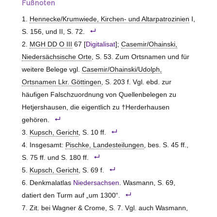
Fußnoten
Hennecke/Krumwiede, Kirchen- und Altarpatrozinien
I,
S. 156, und II, S. 72.
MGH DD O III
67 [
Digitalisat
];
Casemir/Ohainski,
Niedersächsische Orte
, S. 53. Zum Ortsnamen und für
weitere Belege vgl.
Casemir/Ohainski/Udolph,
Ortsnamen Lkr. Göttingen
, S. 203 f. Vgl. ebd. zur
häufigen Falschzuordnung von Quellenbelegen zu
Hetjershausen, die eigentlich zu †Herderhausen
gehören.
Kupsch, Gericht
, S. 10 ff.
Insgesamt:
Pischke, Landesteilungen
, bes. S. 45 ff.,
S. 75 ff. und S. 180 ff.
Kupsch, Gericht
, S. 69 f.
Denkmalatlas
Niedersachsen
. Wasmann, S. 69,
datiert den Turm auf „um 1300“.
Zit. bei Wagner & Crome, S. 7. Vgl. auch Wasmann,