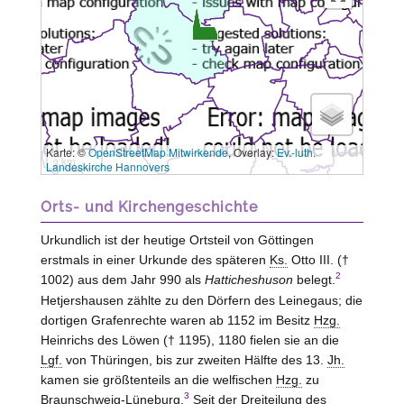
Karte: ©
OpenStreetMap Mitwirkende
, Overlay:
Ev.-luth.
3 km
Landeskirche Hannovers
Orts- und Kirchengeschichte
Urkundlich ist der heutige Ortsteil von Göttingen
erstmals in einer Urkunde des späteren
Ks.
Otto III. (†
2
1002) aus dem Jahr 990 als
Hatticheshuson
belegt.
Hetjershausen zählte zu den Dörfern des Leinegaus; die
dortigen Grafenrechte waren ab 1152 im Besitz
Hzg.
Heinrichs des Löwen († 1195), 1180 fielen sie an die
Lgf.
von Thüringen, bis zur zweiten Hälfte des 13.
Jh.
kamen sie größtenteils an die welfischen
Hzg.
zu
3
Braunschweig-Lüneburg.
Seit der Dreiteilung des