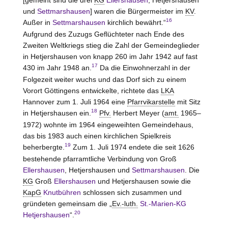
und
Settmarshausen
] waren die Bürgermeister im
KV
.
16
Außer in
Settmarshausen
kirchlich bewährt.“
Aufgrund des Zuzugs Geflüchteter nach Ende des
Zweiten Weltkriegs stieg die Zahl der Gemeindeglieder
in Hetjershausen von knapp 260 im Jahr 1942 auf fast
17
430 im Jahr 1948 an.
Da die Einwohnerzahl in der
Folgezeit weiter wuchs und das Dorf sich zu einem
Vorort Göttingens entwickelte, richtete das
LKA
Hannover zum 1. Juli 1964 eine
Pfarrvikarstelle
mit Sitz
18
in Hetjershausen ein.
Pfv.
Herbert Meyer (
amt.
1965–
1972) wohnte im 1964 eingeweihten Gemeindehaus,
das bis 1983 auch einen kirchlichen Spielkreis
19
beherbergte.
Zum 1. Juli 1974 endete die seit 1626
bestehende pfarramtliche Verbindung von Groß
Ellershausen
, Hetjershausen und
Settmarshausen
. Die
KG
Groß
Ellershausen
und Hetjershausen sowie die
KapG
Knutbühren
schlossen sich zusammen und
gründeten gemeinsam die „
Ev.-luth.
St.-Marien-KG
20
Hetjershausen
“.