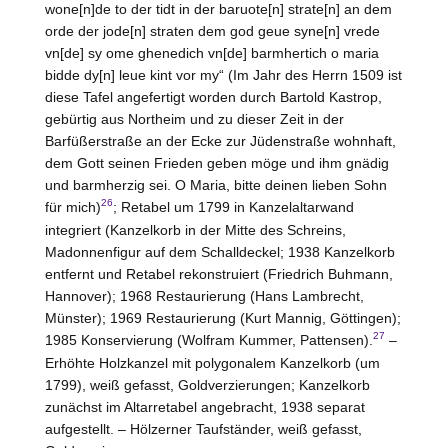
wone[n]de to der tidt in der baruote[n] strate[n] an dem
orde der jode[n] straten dem god geue syne[n] vrede
vn[de] sy ome ghenedich vn[de] barmhertich o maria
bidde dy[n] leue kint vor my“ (Im Jahr des Herrn 1509 ist
diese Tafel angefertigt worden durch Bartold Kastrop,
gebürtig aus Northeim und zu dieser Zeit in der
Barfüßerstraße an der Ecke zur Jüdenstraße wohnhaft,
dem Gott seinen Frieden geben möge und ihm gnädig
und barmherzig sei. O Maria, bitte deinen lieben Sohn
26
für mich)
; Retabel um 1799 in Kanzelaltarwand
integriert (Kanzelkorb in der Mitte des Schreins,
Madonnenfigur auf dem Schalldeckel; 1938 Kanzelkorb
entfernt und Retabel rekonstruiert (Friedrich Buhmann,
Hannover); 1968 Restaurierung (Hans Lambrecht,
Münster); 1969 Restaurierung (Kurt Mannig, Göttingen);
27
1985 Konservierung (Wolfram Kummer, Pattensen).
–
Erhöhte Holzkanzel mit polygonalem Kanzelkorb (um
1799), weiß gefasst, Goldverzierungen; Kanzelkorb
zunächst im Altarretabel angebracht, 1938 separat
aufgestellt. – Hölzerner Taufständer, weiß gefasst,