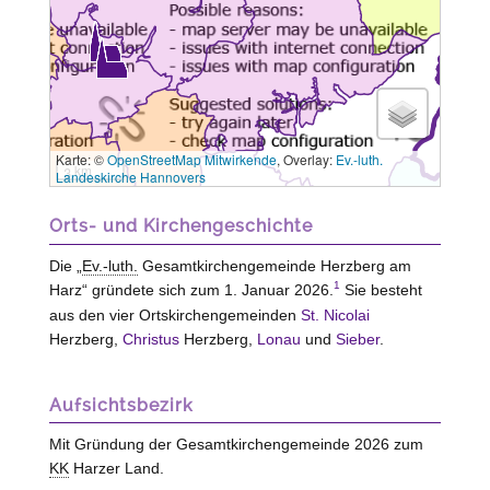
Karte: ©
OpenStreetMap Mitwirkende
, Overlay:
Ev.-luth.
3 km
Landeskirche Hannovers
Orts- und Kirchengeschichte
Die „
Ev.-luth.
Gesamtkirchengemeinde Herzberg am
1
Harz“ gründete sich zum 1. Januar 2026.
Sie besteht
aus den vier Ortskirchengemeinden
St. Nicolai
Herzberg,
Christus
Herzberg,
Lonau
und
Sieber
.
Aufsichtsbezirk
Mit Gründung der Gesamtkirchengemeinde 2026 zum
KK
Harzer Land.