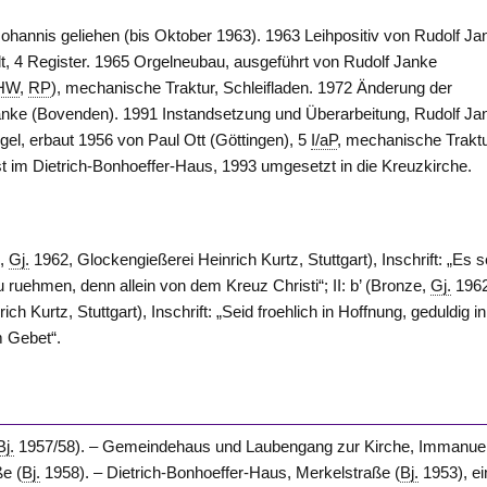
Johannis geliehen (bis Oktober 1963). 1963 Leihpositiv von Rudolf Ja
lt, 4 Register. 1965 Orgelneubau, ausgeführt von Rudolf Janke
HW
,
RP
), mechanische Traktur, Schleifladen. 1972 Änderung der
Janke (Bovenden). 1991 Instandsetzung und Überarbeitung, Rudolf Ja
gel, erbaut 1956 von Paul Ott (Göttingen), 5
I/aP
, mechanische Traktu
t im Dietrich-Bonhoeffer-Haus, 1993 umgesetzt in die Kreuzkirche.
e,
Gj.
1962, Glockengießerei Heinrich Kurtz, Stuttgart), Inschrift: „Es s
u ruehmen, denn allein von dem Kreuz Christi“; II: b’ (Bronze,
Gj.
1962
ch Kurtz, Stuttgart), Inschrift: „Seid froehlich in Hoffnung, geduldig in
m Gebet“.
Bj.
1957/58). – Gemeindehaus und Laubengang zur Kirche, Immanue
ße (
Bj.
1958). – Dietrich-Bonhoeffer-Haus, Merkelstraße (
Bj.
1953), ei