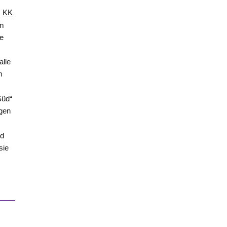
s
KK
Im
de
alle
m
Süd“
ngen
d
sie