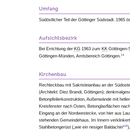
Umfang
Südöstlicher Teil der Göttinger Südstadt. 1965
Aufsichtsbezirk
Bei Errichtung der
KG
1963 zum
KK
Göttingen-S
14
Göttingen-Münden, Amtsbereich Göttingen.
Kirchenbau
Rechteckbau mit Sakristeianbau an der Südost
(Architekt: Diez Brandi, Göttingen); denkmalges
Betonpfeilerkonstruktion, Außenwände mit helle
Kreisfenster nach Osten, Betonglasflächen na
Eingang an der Nordwestecke, von hier aus La
stehenden Gemeindehaus. Im Innern verklinkert
16
Stahlbetongerüst („wie ein riesiger Baldachin“
)