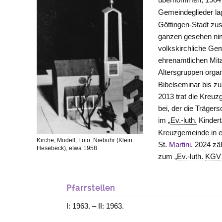
Gemeindeglieder lag
Göttingen-Stadt zu
ganzen gesehen nim
volkskirchliche Gem
ehrenamtlichen Mita
Altersgruppen orga
Bibelseminar bis zu
2013 trat die Kreu
bei, der die Träge
im „
Ev.-luth.
Kindert
Kreuzgemeinde in e
Kirche, Modell, Foto: Niebuhr (Klein
St.
Martini
. 2024 zä
Hesebeck), etwa 1958
zum „
Ev.-luth.
KGV
Pfarrstellen
I: 1963. – II: 1963.