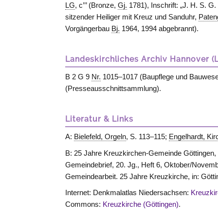
LG
, c’’’ (Bronze,
Gj.
1781), Inschrift: „J. H. S. G
sitzender Heiliger mit Kreuz und Sanduhr,
Paten
Vorgängerbau
Bj.
1964, 1994 abgebrannt).
Landeskirchliches Archiv Hannover (
B 2 G 9
Nr.
1015–1017 (Baupflege und Bauwese
(Presseausschnittsammlung).
Literatur & Links
A:
Bielefeld, Orgeln
, S. 113–115;
Engelhardt, Ki
B: 25 Jahre Kreuzkirchen-Gemeinde Göttingen,
Gemeindebrief, 20. Jg., Heft 6, Oktober/Novembe
Gemeindearbeit. 25 Jahre Kreuzkirche, in: Götti
Internet: Denkmalatlas Niedersachsen:
Kreuzki
Commons:
Kreuzkirche (Göttingen)
.