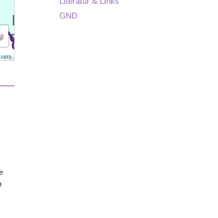
Literatur & Links
GND
overs
e
se
n