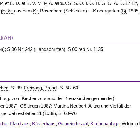
.
P.
et E. D. et B. V. M.
P.
A. aabus S. S. O. I. G. H. G. G. A. D. 1781“, 
glocke
aus dem
Kr.
Rosenberg (Schlesien). – Kindergarten (
Bj.
1995,
LkAH)
n); S 06
Nr.
242 (Handschriften); S 09 rep
Nr.
1135
rchen
, S. 89;
Freigang, Brandi
, S. 58–60.
 hrsg. vom Kirchenvorstand der Kreuzkirchengemeinde (=
r 1987), Göttingen 1987; Martina Neubert: Alltag und Vielfalt der
nger Jahresblätter 11 (1988), S. 69–76.
rche
,
Pfarrhaus
,
Küsterhaus
,
Gemeindesaal
,
Kirchenanlage
; Wikimed