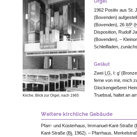
Orgel
1962 Positiv aus St. 
(Bovenden) aufgestel
(Bovenden), 26
II/P
(
Disposition, Rudolf 
(Bovenden). – Kleinor
Schleifladen, zunächs
Geläut
Zwei
LG
, I: g’ (Bronz
ferne von mir, mich z
Glockengießerei Heinri
Truebsal, haltet an a
Kirche, Blick zur Orgel, nach 1965
Weitere kirchliche Gebäude
Pfarr- und Küsterhaus, Immanuel-Kant-Straße (
Kant-Straße (
Bj.
1962). – Pfarrhaus, Merkelstra