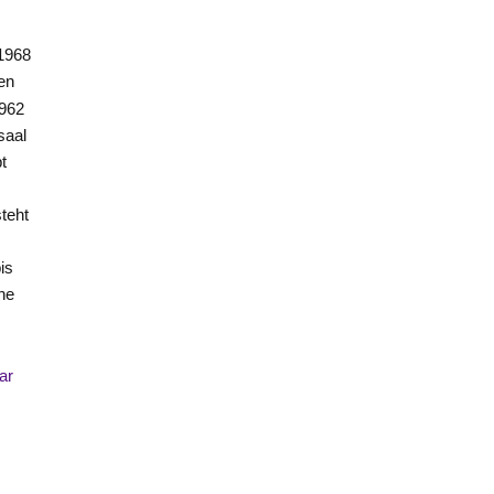
 1968
en
1962
saal
t
teht
is
che
ar