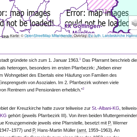
Karte: ©
OpenStreetMap Mitwirkende
, Overlay:
Ev.-luth. Landeskirche Hann
1
stadt gründete sich zum 1. Januar 1963.
Das Pfarramt beschrieb di
s heterogen, besonders im ersten Pfarrbezirk: „Neben einer
m Wohngebiet des Ebertals eine Häufung von Familien des
insprengseln von Asozialen. Im 2. Pfarrbezirk wohnen viele
2
 von Rentnern und Pensionären erheblich.“
et der Kreuzkirche hatte zuvor teilweise zur
St.-Albani-KG
, teilwei
s-KG
gehört (jeweils Pfarrbezirk III). Von ihren beiden Muttergemeinde
e Kreuzgemeinde jeweils eine Pfarrstelle, besetzt mit
P.
Werner
1947–1977) und
P.
Hans-Martin Müller (
amt.
1959–1963). An