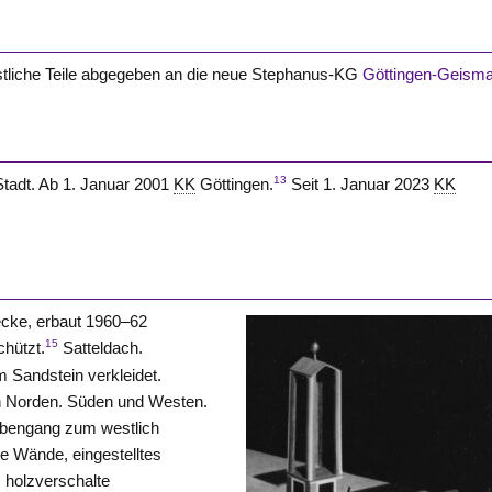
 östliche Teile abgegeben an die neue Stephanus-KG
Göttingen-Geisma
13
tadt. Ab 1. Januar 2001
KK
Göttingen.
Seit 1. Januar 2023
KK
ecke, erbaut 1960–62
15
chützt.
Satteldach.
m Sandstein verkleidet.
ch Norden. Süden und
Westen
.
ubengang zum westlich
e Wände, eingestelltes
, holzverschalte