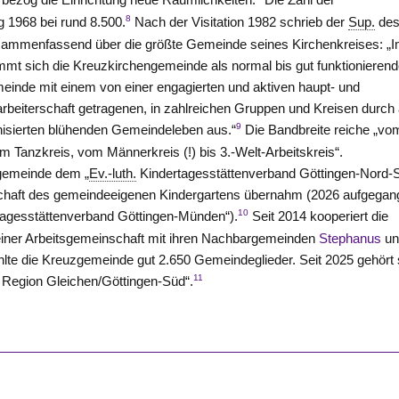
8
 1968 bei rund 8.500.
Nach der Visitation 1982 schrieb der
Sup.
de
sammenfassend über die größte Gemeinde seines Kirchenkreises: „
mt sich die Kreuzkirchengemeinde als normal bis gut funktionieren
einde mit einem von einer engagierten und aktiven haupt- und
rbeiterschaft getragenen, in zahlreichen Gruppen und Kreisen durch 
9
nisierten blühenden Gemeindeleben aus.“
Die Bandbreite reiche „vo
m Tanzkreis, vom Männerkreis (!) bis 3.-Welt-Arbeitskreis“.
zgemeinde dem „
Ev.-luth.
Kindertagesstättenverband Göttingen-Nord-
rschaft des gemeindeeigenen Kindergartens übernahm (2026 aufgega
10
agesstättenverband Göttingen-Münden“).
Seit 2014 kooperiert die
iner Arbeitsgemeinschaft mit ihren Nachbargemeinden
Stephanus
un
hlte die Kreuzgemeinde gut 2.650 Gemeindeglieder. Seit 2025 gehört 
11
Region Gleichen/Göttingen-Süd“.