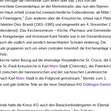
ten verfügte die Gemeinde zum einen über das 1953 von der
errichtete Gemeindehaus an der Merkelstraße, das nun den Namen
fer-Haus erhielt (zunächst zweiwöchentliche Gottesdienste, ab Mitte
3
n Feiertagen).
Zum anderen über die Kreuzkirche, erbaut nach Plän
chitekten Diez Brandi (1901–1985) und eingeweiht am 4. November 
ottesdienst). Das Kirchenzentrum – Kirche, Pfarrhaus und Gemeinde
us Königsberger und Immanuel-Kant-Straße war in ein Gesamtkonzep
 auch die südlich und westlich benachbarten Schulen einbezog. Die
ude gruppieren sich um einen zentralen Innenhof; die Kirchenanlage s
hutz.
rche nahm Bezug auf die ehemalige Hospitalkirche St. Crucis, die b
 St.-Pauli-Kreuzkirche in Karl-
Marx
-Stadt (Chemnitz), der Patenkir
t zwischen der hannoverschen und der sächsischen Landeskirche
5
nach Karl-
Marx
-Stadt in der Folgezeit gemeinsam.
Bereits zum 1.
de und gab östliche Teile an die neue Stephanus-KG
Göttingen-Geism
inde hatte die Kreuz-KG auch den Barackenkindergarten im Ebertal
7
ezog die Einrichtung neue Räumlichkeiten.
Die Zahl der