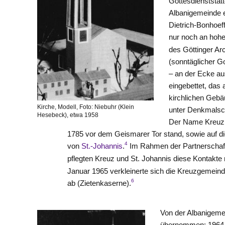
Gottesdienststät
Albanigemeinde 
Dietrich-Bonhoef
nur noch an hohe
des Göttinger Ar
(sonntäglicher G
– an der Ecke a
eingebettet, das
kirchlichen Gebä
Kirche, Modell, Foto: Niebuhr (Klein
unter Denkmalsc
Hesebeck), etwa 1958
Der Name Kreuzki
1785 vor dem Geismarer Tor stand, sowie auf die
4
von
St.-Johannis
.
Im Rahmen der Partnerschaf
pflegten Kreuz und St. Johannis diese Kontakte 
Januar 1965 verkleinerte sich die Kreuzgemein
6
ab (Zietenkaserne).
Von der Albanigeme
übernommen; 1964 b