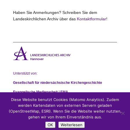
Haben Sie Anmerkungen? Schreiben Sie dem
Landeskirchlichen Archiv über das
Kontaktformular
!
Unterstützt von:
Gesellschaft für niedersächsische Kirchengeschichte
Evangelische Medienarbeit | EMA
Diese Website benutzt Cookies (Matomo Analytics). Zudem
werden Kartendaten von externen Servern geladen
(OpenStreetMap, ESRI). Wenn Sie die Website weiter nutzten,
gehen wir von Ihrem Einverständnis aus.
OK
Weiterlesen
Impressum
|
Datenschutz
|
Kontakt