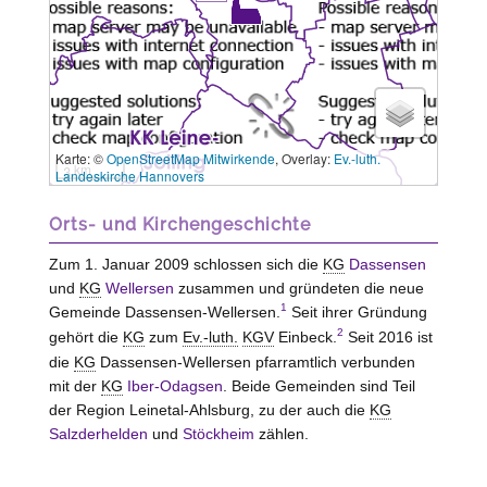
Karte: ©
OpenStreetMap Mitwirkende
, Overlay:
Ev.-luth.
3 km
Landeskirche Hannovers
Orts- und Kirchengeschichte
Zum 1. Januar 2009 schlossen sich die
KG
Dassensen
und
KG
Wellersen
zusammen und gründeten die neue
1
Gemeinde
Dassensen-Wellersen
.
Seit ihrer Gründung
2
gehört die
KG
zum
Ev.-luth.
KGV
Einbeck
.
Seit 2016 ist
die
KG
Dassensen-Wellersen
pfarramtlich verbunden
mit der
KG
Iber-Odagsen
. Beide Gemeinden sind Teil
der Region Leinetal-Ahlsburg, zu der auch die
KG
Salzderhelden
und
Stöckheim
zählen.