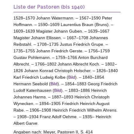
Liste der Pastoren (bis 1940)
1528–1570 Johann Watermann. – 1567–1590 Peter
Hoffmann. – 1590–1609 Laurentius Braun (Bruns). –
1609–1639 Magister Johann Guben. – 1639–1667
Magister Johann Ellissen. – 1667–1708 Johannes
Reibstahl. – 1708–1735 Justus Friedrich Grupe. –
1735–1755 Johann Friedrich Gerste. – 1756–1759
Gustav Pohlemann. – 1759–1766 Anton Burchard
Albrecht. – 1766–1802 Johann Albrecht Koch. – 1802–
1826 Johann Konrad Christoph Holscher. – 1826–1840
Karl Friedrich Ludwig Kolbe (
Bild
). – 1840–1854
Hermann Seebold (
Bild
). – 1854–1883 Georg Friedrich
Ludolf Katenhausen (
Bild
). – 1883–1886 Heinrich
Johannes Harms. – 1887–1893 Heinrich Christoph
Wynecken. – 1894–1905 Friedrich Heinrich August
Rabe. – 1906–1908 Heinrich Friedrich Wilhelm Ahrens.
– 1908–1934 Franz Adolf Oehme. – 1935– Heinrich
Albert Garve.
Angaben nach:
Meyer, Pastoren
II, S. 414