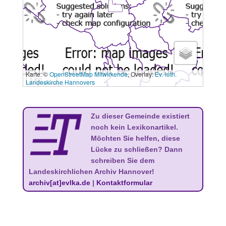
Karte: ©
OpenStreetMap Mitwirkende
, Overlay:
Ev.-luth.
3 km
Landeskirche Hannovers
Zu dieser Gemeinde existiert
noch kein Lexikonartikel.
Möchten Sie helfen, diese
Lücke zu schließen? Dann
schreiben Sie dem
Landeskirchlichen Archiv Hannover!
archiv[at]evlka.de
|
Kontaktformular