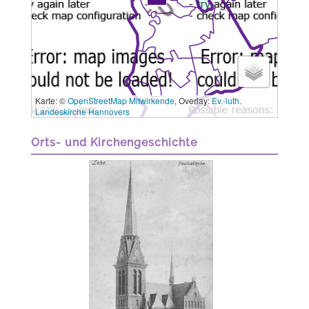
Karte: ©
OpenStreetMap Mitwirkende
, Overlay:
Ev.-luth.
3 km
Landeskirche Hannovers
Orts- und Kirchengeschichte