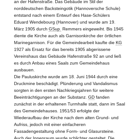
an der Hafenstraße. Das Gebäude im Stil der
norddeutschen Backsteingotik (Hannoversche Schule)
entstand nach einem Entwurf des Hase-Schülers
Eduard Wendebourg (Hannover) und wurde am 19.
März 1905 durch
GSup.
Remmers eingeweiht. Bis 1945
diente die Kirche auch als Garnisonkirche der örtlichen
Marinegarnison. Für die Gemeindearbeit kaufte die
KG
1927 als Ersatz für das bereits 1905 abgerissene
Vereinshaus das Gebäude Hafenstraße 92 an und ließ
es durch Anbau eines Saals zum Gemeindehaus
ausbauen.
Die Pauluskirche wurde am 18. Juni 1944 durch eine
Druckmine beschädigt. Plünderung und Vandalismus
sorgten in den ersten Nachkriegsjahren für weitere
Beeinträchtigungen an der Substanz.
GD
fanden
zunächst in der erhaltenen Turmhalle statt, dann im Saal
des Gemeindehauses. 1951/53 erfolgte der
Wiederaufbau der Kirche nach dem alten Grund- und
Aufriss, jedoch mit einer einfacheren
Fassadengestaltung ohne Form- und Glasursteine.
Auch der Innenraum wurde schlichter gestaltet. Die