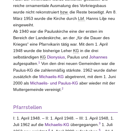
reiche ornamentale Ausmalung des Vorkriegsbaus
wurde nicht rekonstruiert
bzw.
die Reste beseitigt. Am 8.
März 1953 wurde die Kirche durch
Lbf.
Hanns Lilje neu
eingeweiht.
Ab 1940 war die Pauluskirche eine der ersten im
Bereich der Landeskirche, an der „für die Dauer des
Krieges“ eine Pfarrvikarin tätig war. Mit dem 1. April
1948 wurde die bisherige Leher
KG
in die drei
selbständigen
KG
Dionysius
, Paulus und
Johannes
1
aufgespalten.
Von den drei neuen Gemeinden war die
Paulus-KG die zahlenmäßig stärkste. 1962 wurde daher
zusätzlich die
Michaelis-KG
abgetrennt, mit dem 1. Juni
2000 als
Michaelis- und Paulus-KG
aber wieder mit der
2
Muttergemeinde vereinigt.
Pfarrstellen
I: 1. April 1948. – II: 1. April 1948. – III: 1. April 1948, 1.
3
Juli 1962 auf die
Michaelis-KG
übergegangen.
1. Juli
4
5