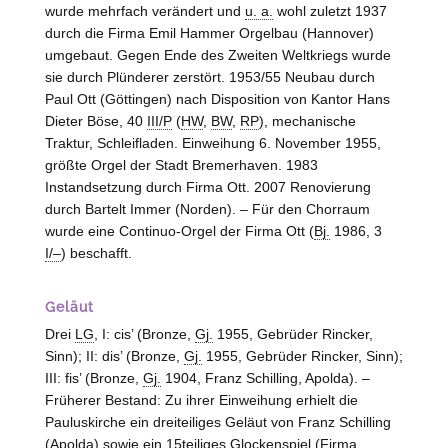
wurde mehrfach verändert und
u. a.
wohl zuletzt 1937
durch die Firma Emil Hammer Orgelbau (
Hannover
)
umgebaut. Gegen Ende des Zweiten Weltkriegs wurde
sie durch Plünderer zerstört. 1953/55 Neubau durch
Paul Ott (
Göttingen
) nach Disposition von Kantor Hans
Dieter Böse, 40
III/P
(
HW
,
BW
,
RP
), mechanische
Traktur, Schleifladen. Einweihung 6. November 1955,
größte Orgel der Stadt Bremerhaven. 1983
Instandsetzung durch Firma Ott. 2007 Renovierung
durch Bartelt Immer (
Norden
). – Für den Chorraum
wurde eine Continuo-Orgel der Firma Ott (
Bj.
1986, 3
I/–
) beschafft.
Geläut
Drei
LG
, I: cis’ (Bronze,
Gj.
1955, Gebrüder Rincker,
Sinn
); II: dis’ (Bronze,
Gj.
1955, Gebrüder Rincker,
Sinn
);
III: fis’ (Bronze,
Gj.
1904, Franz Schilling,
Apolda
). –
Früherer Bestand: Zu ihrer Einweihung erhielt die
Pauluskirche ein dreiteiliges Geläut von Franz Schilling
(
Apolda
) sowie ein 15teiliges Glockenspiel (Firma