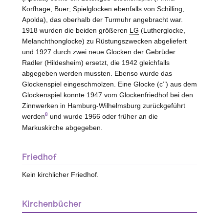
Korfhage,
Buer
; Spielglocken ebenfalls von Schilling,
Apolda
), das oberhalb der Turmuhr angebracht war.
1918 wurden die beiden größeren
LG
(Lutherglocke,
Melanchthonglocke) zu Rüstungszwecken abgeliefert
und 1927 durch zwei neue Glocken der Gebrüder
Radler (
Hildesheim
) ersetzt, die 1942 gleichfalls
abgegeben werden mussten. Ebenso wurde das
Glockenspiel eingeschmolzen. Eine Glocke (c’’) aus dem
Glockenspiel konnte 1947 vom Glockenfriedhof bei den
Zinnwerken in Hamburg-Wilhelmsburg zurückgeführt
8
werden
und wurde 1966 oder früher an die
Markuskirche abgegeben.
Friedhof
Kein kirchlicher Friedhof.
Kirchenbücher