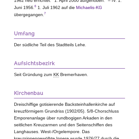
1962 neu errichtet.
1. April 2000 aufgehoben.
– IV: 1.
6
Juni 1956.
1. Juli 1962 auf die
Michaelis-KG
7
übergegangen.
Umfang
Der südliche Teil des Stadtteils Lehe.
Aufsichtsbezirk
Seit Gründung zum
KK
Bremerhaven.
Kirchenbau
Dreischiffige gotisierende Backsteinhallenkirche auf
kreuzförmigem Grundriss (1902/05). 5/8-Chorschluss
Emporenanlage über rundbogigen Arkaden in den
seitlichen Kreuzarmen und den Seitenschiffen des
Langhauses. West-/Orgelempore. Das
kreuzrippengewölbte Innere wurde 1976/77 durch die