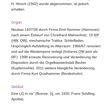
H. Hinsch (1942) wurde abgenommen, ist jedoch
erhalten.
Orgel
Neubau 1937/38 durch Firma Emil Hammer (Hannover)
nach einem Entwurf von Christhard Mahrenholz, 19
II/P
(
HW
,
OW
), mechanische Traktur, Schleifladen.
Ursprünglich Aufstellung im Altarraum. 1966/67 renoviert
und auf die Westempore verlegt (früheres
OW
jetzt als
RP
.). 1998 erneute Renovierung und Veränderung der
Disposition durch die Orgelbauwerkstatt Becker
(
Kupfermühle
). 2011 weitere klangliche Veränderung
durch Firma Kurt Quathammer (
Bordesholm
).
Geläut
Eine
LG
in cis’’ (Bronze,
Gj.
um 1920, Franz Schilling,
Apolda
).