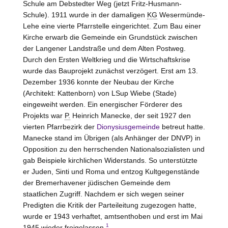
Schule am Debstedter Weg (jetzt Fritz-Husmann-
Schule). 1911 wurde in der damaligen
KG
Wesermünde-
Lehe eine vierte Pfarrstelle eingerichtet. Zum Bau einer
Kirche erwarb die Gemeinde ein Grundstück zwischen
der Langener Landstraße und dem Alten Postweg.
Durch den Ersten Weltkrieg und die Wirtschaftskrise
wurde das Bauprojekt zunächst verzögert. Erst am 13.
Dezember 1936 konnte der Neubau der Kirche
(Architekt: Kattenborn) von LSup Wiebe (
Stade
)
eingeweiht werden. Ein energischer Förderer des
Projekts war
P.
Heinrich Manecke, der seit 1927 den
vierten Pfarrbezirk der
Dionysiusgemeinde
betreut hatte.
Manecke stand im Übrigen (als Anhänger der DNVP) in
Opposition zu den herrschenden Nationalsozialisten und
gab Beispiele kirchlichen Widerstands. So unterstützte
er Juden, Sinti und Roma und entzog Kultgegenstände
der Bremerhavener jüdischen Gemeinde dem
staatlichen Zugriff. Nachdem er sich wegen seiner
Predigten die Kritik der Parteileitung zugezogen hatte,
wurde er 1943 verhaftet, amtsenthoben und erst im Mai
1
1945 wieder freigelassen.