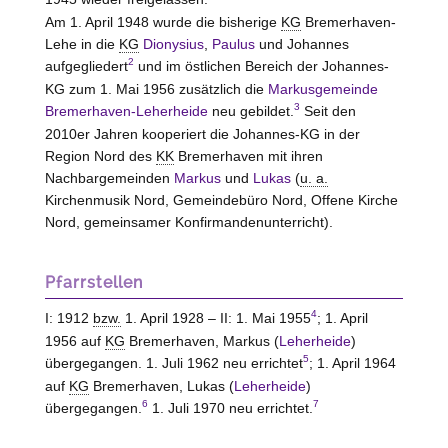
Am 1. April 1948 wurde die bisherige
KG
Bremerhaven-
Lehe in die
KG
Dionysius
,
Paulus
und Johannes
2
aufgegliedert
und im östlichen Bereich der Johannes-
KG zum 1. Mai 1956 zusätzlich die
Markusgemeinde
3
Bremerhaven-Leherheide
neu gebildet.
Seit den
2010er Jahren kooperiert die Johannes-KG in der
Region Nord des
KK
Bremerhaven mit ihren
Nachbargemeinden
Markus
und
Lukas
(
u. a.
Kirchenmusik Nord, Gemeindebüro Nord, Offene Kirche
Nord, gemeinsamer Konfirmandenunterricht).
Pfarrstellen
4
I: 1912
bzw.
1. April 1928 – II: 1. Mai 1955
; 1. April
1956 auf
KG
Bremerhaven, Markus (
Leherheide
)
5
übergegangen. 1. Juli 1962 neu errichtet
; 1. April 1964
auf
KG
Bremerhaven, Lukas (
Leherheide
)
6
7
übergegangen.
1. Juli 1970 neu errichtet.