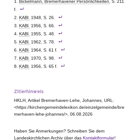
Bickelmann, Bremerhavener Persönlichkeiten
, S. 211
f.
KABl.
1948, S. 26.
KABl.
1956, S. 66.
KABl.
1955, S. 48.
KABl.
1962, S. 78.
KABl.
1964, S. 61 f.
KABl.
1970, S. 98.
KABl.
1956, S. 65 f.
Zitierhinweis
HKLH, Artikel Bremerhaven-Lehe, Johannes, URL:
<https://kirchengemeindelexikon.de/einzelgemeinde/bre
merhaven-lehe-johannes/>, 06.08.2026
Haben Sie Anmerkungen? Schreiben Sie dem
Landeskirchlichen Archiv über das
Kontaktformular
!