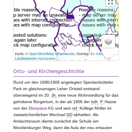
Karte: ©
OpenStreetMap Mitwirkende
, Overlay:
Ev.-luth.
3 km
Landeskirche Hannovers
Orts- und Kirchengeschichte
Rund um den 1896/1906 angelegten Speckenbütteler
Park im gleichnamigen Leher Ortsteil entstand
überwiegend im 20.
Jh.
eine neue Wohnsiedlung für das
gehobene Bürgertum, in der ab 1906 der
luth.
P.
Hasse
von der
Dionysius-KG
und sein
ref.
Kollege Müller im
zweiwöchentlichen Wechsel
GD
abhielten. Als
Andachtsraum diente zunächst die Schule am
Mecklenburger Weg, dann die Aula der neu erbauten