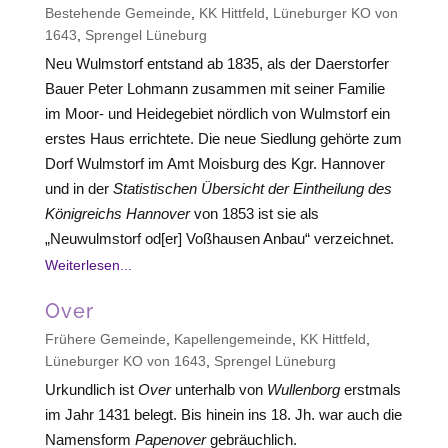
Bestehende Gemeinde
,
KK Hittfeld
,
Lüneburger KO von
1643
,
Sprengel Lüneburg
Neu Wulmstorf entstand ab 1835, als der Daerstorfer
Bauer Peter Lohmann zusammen mit seiner Familie
im Moor- und Heidegebiet nördlich von Wulmstorf ein
erstes Haus errichtete. Die neue Siedlung gehörte zum
Dorf Wulmstorf im Amt Moisburg des Kgr. Hannover
und in der
Statistischen Übersicht der Eintheilung des
Königreichs Hannover
von 1853 ist sie als
„Neuwulmstorf od[er] Voßhausen Anbau“ verzeichnet.
Weiterlesen...
Over
Frühere Gemeinde
,
Kapellengemeinde
,
KK Hittfeld
,
Lüneburger KO von 1643
,
Sprengel Lüneburg
Urkundlich ist
Over
unterhalb von
Wullenborg
erstmals
im Jahr 1431 belegt. Bis hinein ins 18. Jh. war auch die
Namensform
Papenover
gebräuchlich.