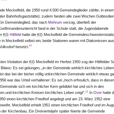
e Meckelfeld, die 1950 rund 4.500 Gemeindeglieder zählte, in eine
äter Bahnhofsgaststätte); zudem fanden alle zwei Wochen Gottesdie
 Ein Gemeindeglied, das nach
Mehrum
verzog, überließ der
onfirmandenunterricht fand in der Schule statt, die Jugendabende
er
KG
Hittfeld
hatte die
KG
Meckelfeld die Gemeindeschwesternstatio
in Meckelfeld selbst ein; beide Stationen waren mit Diakonissen au
10
olksdorf besetzt.
ten Visitation der
KG
Meckelfeld im Herbst 1950 zog der Hittfelder S
e Bilanz: Es sei gelungen, „in der Gemeinde wirklich kirchliches Lebe
st das bei der bisher völlig unkirchlichen Gemeinde wirklich etwas g
956 war das Urteil verhaltener: Es sei „hoch erfreulich, dass in diese
Gemeinde sich ein kirchlicher Kern gebildet hat und sich in den
12
en und kirchlichen Kreisen kirchliches Leben zeigt“.
In
Over
hatte d
50 einen kirchlichen Friedhof angelegt und am 23. März 1952 eine
eweiht. Meckelfeld erhielt 1951 einen kirchlichen Friedhof und im Aug
der Kirchenbau. Ein Dreivierteljahr später feierte die Gemeinde