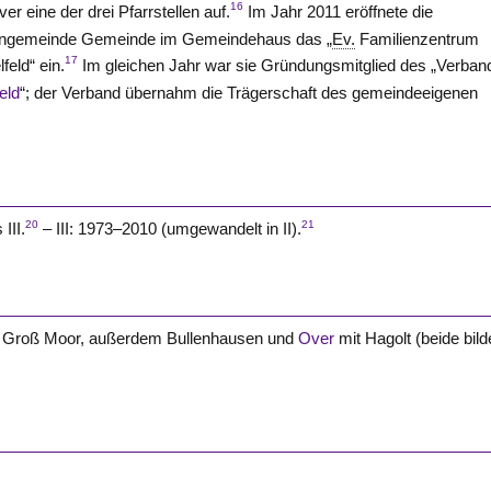
16
er eine der drei Pfarrstellen auf.
Im Jahr 2011 eröffnete die
engemeinde Gemeinde im Gemeindehaus das „
Ev.
Familienzentrum
17
feld“ ein.
Im gleichen Jahr war sie Gründungsmitglied des „Verban
feld
“; der Verband übernahm die Trägerschaft des gemeindeeigenen
20
21
III.
– III: 1973–2010 (umgewandelt in II).
nd Groß Moor, außerdem Bullenhausen und
Over
mit Hagolt (beide bild