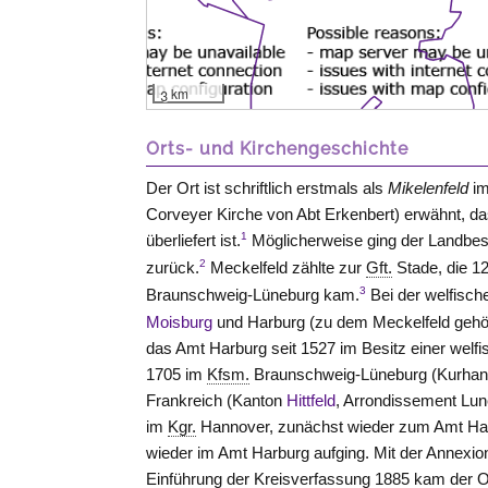
3 km
Orts- und Kirchengeschichte
Der Ort ist schriftlich erstmals als
Mikelenfeld
i
Corveyer Kirche von Abt Erkenbert) erwähnt, da
1
überliefert ist.
Möglicherweise ging der Landbesit
2
zurück.
Meckelfeld zählte zur
Gft.
Stade, die 1
3
Braunschweig-Lüneburg kam.
Bei der welfisch
Moisburg
und Harburg (zu dem Meckelfeld geh
das Amt Harburg seit 1527 im Besitz einer welf
1705 im
Kfsm.
Braunschweig-Lüneburg (Kurhanno
Frankreich (Kanton
Hittfeld
, Arrondissement Lun
im
Kgr.
Hannover, zunächst wieder zum Amt Har
wieder im Amt Harburg aufging. Mit der Annexi
Einführung der Kreisverfassung 1885 kam der 