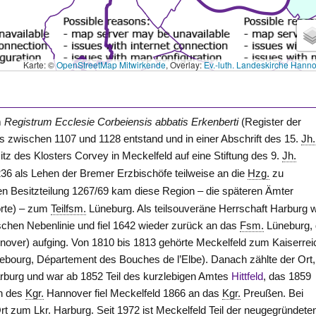
Karte: ©
OpenStreetMap Mitwirkende
, Overlay:
Ev.-luth. Landeskirche Hann
m
Registrum Ecclesie Corbeiensis abbatis Erkenberti
(Register der
s zwischen 1107 und 1128 entstand und in einer Abschrift des 15.
Jh.
z des Klosters Corvey in Meckelfeld auf eine Stiftung des 9.
Jh.
236 als Lehen der Bremer Erzbischöfe teilweise an die
Hzg.
zu
en Besitzteilung 1267/69 kam diese Region – die späteren Ämter
örte) – zum
Teilfsm.
Lüneburg. Als teilsouveräne Herrschaft Harburg 
ischen Nebenlinie und fiel 1642 wieder zurück an das
Fsm.
Lüneburg,
ver) aufging. Von 1810 bis 1813 gehörte Meckelfeld zum Kaiserrei
ebourg, Département des Bouches de l’Elbe). Danach zählte der Ort
burg und war ab 1852 Teil des kurzlebigen Amtes
Hittfeld
, das 1859
on des
Kgr.
Hannover fiel Meckelfeld 1866 an das
Kgr.
Preußen. Bei
Ort zum
Lkr.
Harburg. Seit 1972 ist Meckelfeld Teil der neugegründete