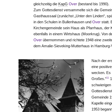
gleichzeitig die
KapG
Over
(bestand bis 1990).
Zum Gottesdienst versammelte sich die Gemeind
Gasthaussaal (zunächst „Unter den Linden“, sp
in den Schulen in Bullenhausen und
Over
statt.
Kirchengemeinde sein Haus als Pfarrhaus, der K
ebenfalls in einem Wirtshaus (Moorkrug). Von d
Over
übernommen und richtete 1948 eine zweite 
dem Amalie-Sieveking-Mutterhaus in Hamburg-V
Nach der ers
eine positiv
wecken. Es i
11
Großes.“
1
schwierigen 
Gottesdienst
Gemeinde 19
Kapelle eing
1953 begann 