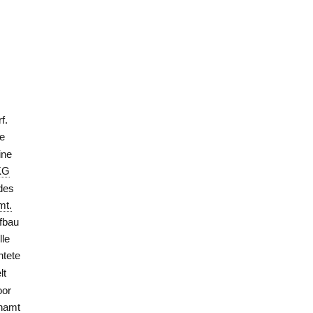
f.
te
ine
KG
 des
mt.
fbau
lle
htete
lt
oor
enamt