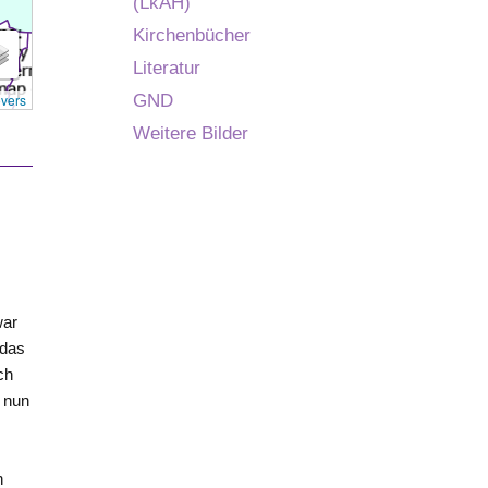
(LkAH)
Kirchenbücher
Literatur
overs
GND
Weitere Bilder
war
 das
ch
, nun
n