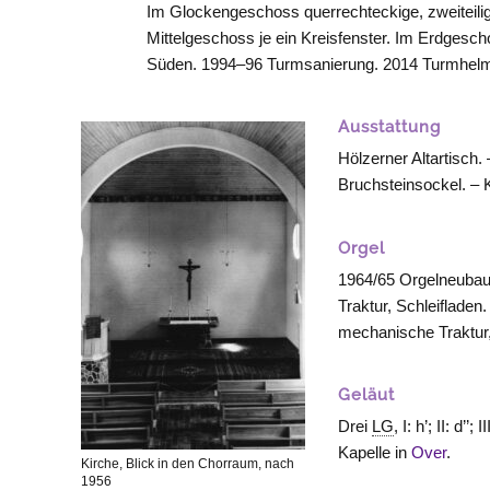
Im Glockengeschoss querrechteckige, zweiteili
Mittelgeschoss je ein Kreisfenster. Im Erdgesc
Süden. 1994–96 Turmsanierung. 2014 Turmhelm
Ausstattung
Hölzerner Altartisch
Bruchsteinsockel. – K
Orgel
1964/65 Orgelneubau,
Traktur, Schleiflade
mechanische Traktur,
Geläut
Drei
LG
, I: h’; II: d’’;
Kapelle in
Over
.
Kirche, Blick in den Chorraum, nach
1956