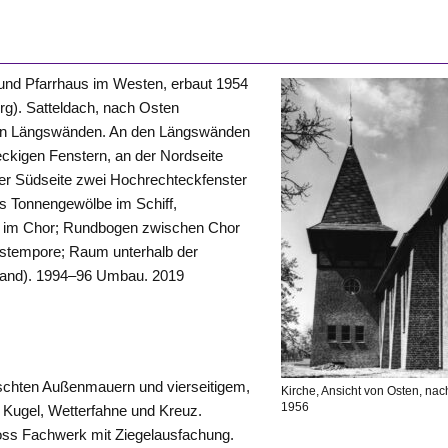
und Pfarrhaus im
Westen
, erbaut 1954
rg). Satteldach, nach Osten
 den Längswänden. An den Längswänden
eckigen Fenstern, an der Nordseite
der Südseite zwei Hochrechteckfenster
es Tonnengewölbe im Schiff,
e im Chor; Rundbogen zwischen Chor
stempore; Raum unterhalb der
wand). 1994–96 Umbau. 2019
schten Außenmauern und vierseitigem,
Kirche, Ansicht von Osten, nac
1956
 Kugel, Wetterfahne und Kreuz.
ss Fachwerk mit Ziegelausfachung.