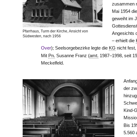
zusammen m
Mai 1954 di
geweiht im J
Gottesdienst
Pfarrhaus, Turm der Kirche, Ansicht von
Angesichts 
Südwesten, nach 1956
– erhielt die
Over
); Seelsorgebezirke legte die
KG
nicht fest
Mit
Pn.
Susanne Franz (
amt.
1987–1998, seit 198
Meckelfeld.
Anfang
der zw
hinzug
Schwer
Kind-G
Missio
Bis 19
5.560 