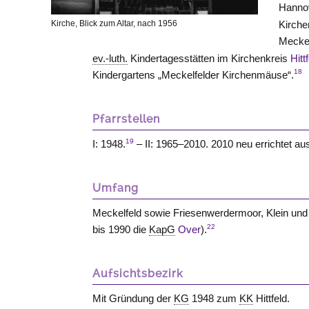
Hannov
Kirche, Blick zum Altar, nach 1956
Kirch
Meckel
ev.-luth.
Kindertagesstätten im Kirchenkreis
Hitt
18
Kindergartens „Meckelfelder Kirchenmäuse“.
Pfarrstellen
19
I: 1948.
– II: 1965–2010. 2010 neu errichtet aus 
Umfang
Meckelfeld sowie Friesenwerdermoor, Klein u
22
bis 1990 die
KapG
Over
).
Aufsichtsbezirk
Mit Gründung der
KG
1948 zum
KK
Hittfeld.