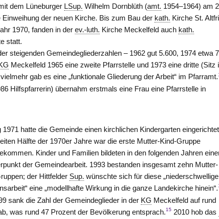
it dem Lüneburger
LSup.
Wilhelm Dornblüth (
amt.
1954–1964) am 2
e Einweihung der neuen Kirche. Bis zum Bau der
kath.
Kirche St. Altfr
ahr 1970, fanden in der
ev.-luth.
Kirche Meckelfeld auch
kath.
e statt.
der steigenden Gemeindegliederzahlen – 1962 gut 5.600, 1974 etwa 
KG
Meckelfeld 1965 eine zweite Pfarrstelle und 1973 eine dritte (Sitz 
, vielmehr gab es eine „funktionale Gliederung der Arbeit“ im Pfarramt.
6 Hilfspfarrerin) übernahm erstmals eine Frau eine Pfarrstelle in
 1971 hatte die Gemeinde einen kirchlichen Kindergarten eingerichtet,
eiten Hälfte der 1970er Jahre war die erste Mutter-Kind-Gruppe
ekommen. Kinder und Familien bildeten in den folgenden Jahren eine
punkt der Gemeindearbeit. 1993 bestanden insgesamt zehn Mutter-
ruppen; der Hittfelder
Sup.
wünschte sich für diese „niederschwellige
nsarbeit“ eine „modellhafte Wirkung in die ganze Landekirche hinein“.
99 sank die Zahl der Gemeindeglieder in der
KG
Meckelfeld auf rund
15
ab, was rund 47 Prozent der Bevölkerung entsprach.
2010 hob das