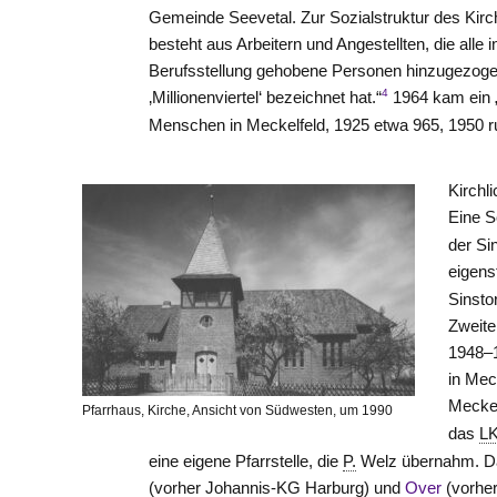
Gemeinde Seevetal. Zur Sozialstruktur des Kirc
besteht aus Arbeitern und Angestellten, die alle i
Berufsstellung gehobene Personen hinzugezoge
4
‚Millionenviertel‘ bezeichnet hat.“
1964 kam ein 
Menschen in Meckelfeld, 1925 etwa 965, 1950 r
Kirchl
Eine S
der Si
eigens
Sinsto
Zweite
1948–1
in Mec
Meckel
Pfarrhaus, Kirche, Ansicht von Südwesten, um 1990
das
L
eine eigene Pfarrstelle, die
P.
Welz übernahm. Da
(vorher Johannis-KG Harburg) und
Over
(vorhe