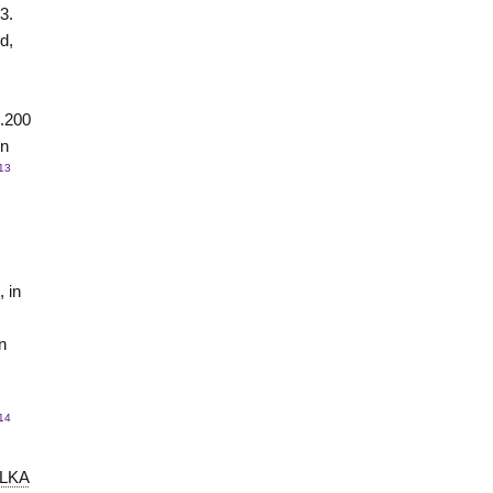
3.
id,
7.200
in
13
 in
n
14
LKA