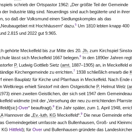
hspiels schrieb der Ortspastor 1962: „Der größte Teil der Gemeinde
n der Industrie tätig sind. Neuerdings sind auch begüterte und in ihrer
n, so daß der Volksmund einen Siedlungskomplex als das
5
„Neubaugebiet mit Hochhäusern“ dazu.
Um 1810 lebten knapp 400
und 2.815 und 2022 gut 9.965.
ich gehörte Meckelfeld bis zur Mitte des 20.
Jh.
zum Kirchspiel Sinstor
6
chule lässt sich Meckelfeld 1667 belegen.
In den 1890er Jahren reg
nstorfer
P.
Ludwig Gottlieb Sietz (
amt.
1887–1905) an, in Meckelfeld e
7
tändige Kirchengemeinde zu errichten.
1938 schließlich erwarb die
rf einen Bauplatz für Kirche und Pfarrhaus in Meckelfeld. Nach Ende
n Weltkriegs erhielt Sinstorf mit dem Ostgeistliche
P.
Helmut Welz (
a
973) einen zweiten Geistlichen, der sich seit 1947 dem Gemeindeau
kelfeld widmete (mit der „Versehung der neu zu errichtenden Pfarrste
8
feldt[sic]-
Over
“ beauftragt).
Ein Jahr später, zum 1. April 1948, erric
9
KA
Hannover die „
Ev.-luth.
KG
Meckelfeld“.
Die neue Gemeinde erhie
s Gemeindegebiet umfasste auch Bullenhausen, Groß- und Kleinm
r
KG
Hittfeld
); für
Over
und Bullenhausen gründete das Landeskirch