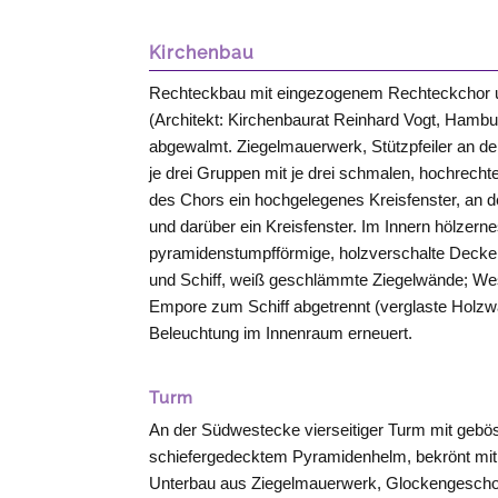
Kirchenbau
Rechteckbau mit eingezogenem Rechteckchor 
(Architekt: Kirchenbaurat Reinhard Vogt, Hambu
abgewalmt. Ziegelmauerwerk, Stützpfeiler an
je drei Gruppen mit je drei schmalen, hochrecht
des Chors ein hochgelegenes Kreisfenster, an 
und darüber ein Kreisfenster. Im Innern hölzern
pyramidenstumpfförmige, holzverschalte Deck
und Schiff, weiß geschlämmte Ziegelwände; We
Empore zum Schiff abgetrennt (verglaste Holz
Beleuchtung im Innenraum erneuert.
Turm
An der Südwestecke vierseitiger Turm mit gebö
schiefergedecktem Pyramidenhelm, bekrönt mit
Unterbau aus Ziegelmauerwerk, Glockengescho