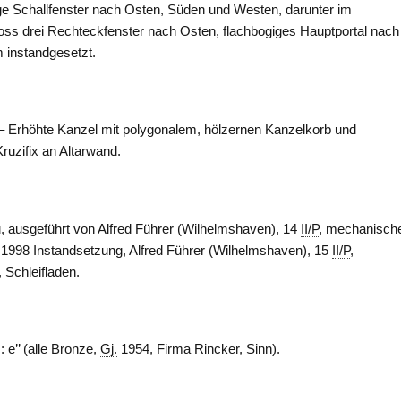
ge Schallfenster nach Osten, Süden und
Westen
, darunter im
hoss drei Rechteckfenster nach Osten, flachbogiges Hauptportal nach
 instandgesetzt.
. – Erhöhte Kanzel mit polygonalem, hölzernen Kanzelkorb und
ruzifix an Altarwand.
 ausgeführt von Alfred Führer (Wilhelmshaven), 14
II/P
, mechanisch
n. 1998 Instandsetzung, Alfred Führer (Wilhelmshaven), 15
II/P
,
 Schleifladen.
 III: e’’ (alle Bronze,
Gj.
1954, Firma Rincker, Sinn).