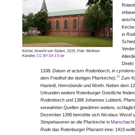
Rotenb
erbauw
ansche
Kirche
in Rod
Schie
Verden
Kirche, Ansicht von Süden, 2020, Foto: Wolfram
Kändler,
CC BY-SA 3.0 de
Allerd
Direkt
1338:
Datum et actum Rodenborch, in cymiterio 
12
dem Friedhof der dortigen Pfarrkirche).
Zum Kir
Hastedt, Hemsbünde und Worth. Neben dem 1226 
Urkunden weitere Rotenburger Geistliche finde
Rodenborch
und 1388 Johannes Lubberti, Pfarre
verwahrten Quellen gewähren weitere, schlaglich
Dezember 1390 bemühte sich
Nicolaus Wezel
u
Strepehaveren
an die Pfarrkirche in
Marschacht
Rode
das Rotenburger Pfarramt inne; 1419 wollte