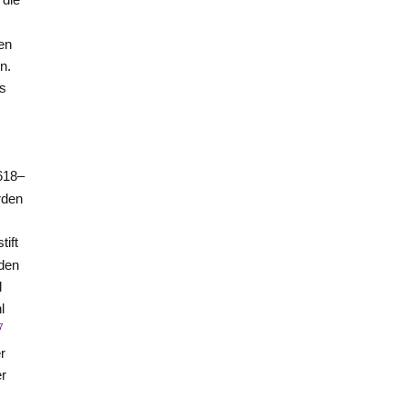
len
n.
as
;
618–
rden
ift
den
d
l
7
r
r