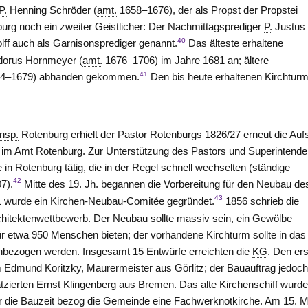
P.
Henning Schröder (
amt.
1658–1676), der als Propst der Propstei
urg noch ein zweiter Geistlicher: Der Nachmittagsprediger
P.
Justus
40
ff auch als Garnisonsprediger genannt.
Das älteste erhaltene
orus Hornmeyer (
amt.
1676–1706) im Jahre 1681 an; ältere
41
674–1679) abhanden gekommen.
Den bis heute erhaltenen Kirchturm
Insp.
Rotenburg erhielt der Pastor Rotenburgs 1826/27 erneut die Aufs
n im Amt
Rotenburg
. Zur Unterstützung des Pastors und Superintend
e in Rotenburg tätig, die in der Regel schnell wechselten (ständige
42
07).
Mitte des 19.
Jh.
begannen die Vorbereitung für den Neubau de
43
51 wurde ein Kirchen-Neubau-Comitée gegründet.
1856 schrieb die
hitektenwettbewerb. Der Neubau sollte massiv sein, ein Gewölbe
für etwa 950 Menschen bieten; der vorhandene Kirchturm sollte in das
nbezogen werden. Insgesamt 15 Entwürfe erreichten die
KG
. Den er
lm Edmund Koritzky, Maurermeister aus Görlitz; der Bauauftrag jedoc
atzierten Ernst Klingenberg aus Bremen. Das alte Kirchenschiff wurd
r die Bauzeit bezog die Gemeinde eine Fachwerknotkirche. Am 15. M