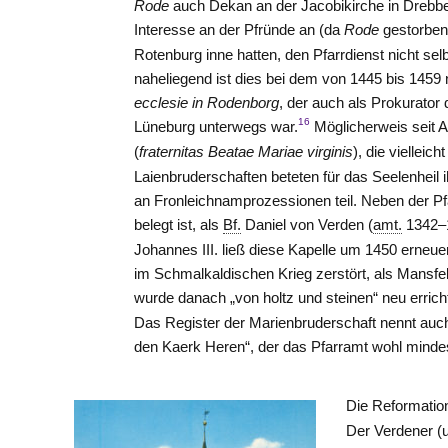
Rode
auch Dekan an der Jacobikirche in Drebbe
Interesse an der Pfründe an (da
Rode
gestorben 
Rotenburg inne hatten, den Pfarrdienst nicht se
naheliegend ist dies bei dem von 1445 bis 145
ecclesie in Rodenborg
, der auch als Prokurator
16
Lüneburg
unterwegs war.
Möglicherweis seit 
(
fraternitas Beatae Mariae virginis
), die vielleich
Laienbruderschaften beteten für das Seelenheil
an Fronleichnamprozessionen teil. Neben der Pfar
belegt ist, als
Bf.
Daniel von
Verden
(
amt.
1342–1
Johannes III. ließ diese Kapelle um 1450 erneuer
im Schmalkaldischen Krieg zerstört, als Mansfe
wurde danach „von holtz und steinen“ neu erricht
Das Register der Marienbruderschaft nennt auch
den Kaerk Heren“, der das Pfarramt wohl mindes
Die Reformation
Der Verdener 