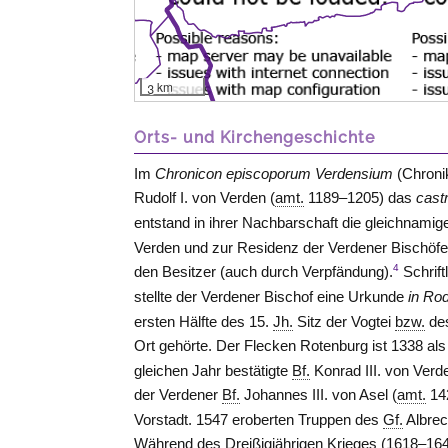
3 km
Orts- und Kirchengeschichte
Im
Chronicon episcoporum Verdensium
(Chroni
Rudolf I. von
Verden
(
amt.
1189–1205) das
cast
entstand in ihrer Nachbarschaft die gleichnamig
Verden und zur Residenz der Verdener Bischöfe
4
den Besitzer (auch durch Verpfändung).
Schrift
stellte der Verdener Bischof eine Urkunde
in Ro
ersten Hälfte des 15.
Jh.
Sitz der Vogtei
bzw.
de
Ort gehörte. Der Flecken Rotenburg ist 1338 al
gleichen Jahr bestätigte
Bf.
Konrad III. von
Verd
der Verdener
Bf.
Johannes III. von
Asel
(
amt.
14
Vorstadt. 1547 eroberten Truppen des
Gf.
Albrec
Während des Dreißigjährigen Krieges (1618–1