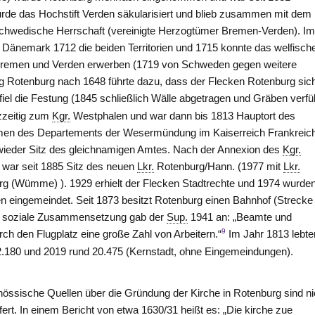
rde das Hochstift
Verden
säkularisiert und blieb zusammen mit dem
chwedische Herrschaft (vereinigte Herzogtümer Bremen-Verden). I
Dänemark 1712 die beiden Territorien und 1715 konnte das welfisch
Bremen und Verden
erwerben (1719 von Schweden gegen weitere
ng Rotenburg nach 1648 führte dazu, dass der Flecken Rotenburg sic
fiel die Festung (1845 schließlich Wälle abgetragen und Gräben verfüll
rzzeitig zum
Kgr.
Westphalen und war dann bis 1813 Hauptort des
men
des Departements der Wesermündung im Kaiserreich Frankreic
 wieder Sitz des gleichnamigen Amtes. Nach der Annexion des
Kgr.
war seit 1885 Sitz des neuen
Lkr.
Rotenburg/Hann.
(1977 mit
Lkr.
urg (Wümme)
). 1929 erhielt der Flecken Stadtrechte und 1974 wurde
n eingemeindet. Seit 1873 besitzt Rotenburg einen Bahnhof (Strecke
e soziale Zusammensetzung gab der
Sup.
1941 an: „Beamte und
9
ch den Flugplatz eine große Zahl von Arbeitern.“
Im Jahr 1813 lebte
.180 und 2019 rund 20.475 (Kernstadt, ohne Eingemeindungen).
nössische Quellen über die Gründung der Kirche in Rotenburg sind ni
efert. In einem Bericht von etwa 1630/31 heißt es: „Die kirche zue