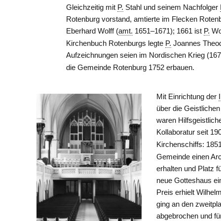
Gleichzeitig mit
P.
Stahl und seinem Nachfolger
Rotenburg vorstand, amtierte im Flecken Rotenb
Eberhard Wolff (
amt.
1651–1671); 1661 ist
P.
Wol
Kirchenbuch Rotenburgs legte
P.
Joannes Theod
Aufzeichnungen seien im Nordischen Krieg (1
die Gemeinde Rotenburg 1752 erbauen.
Mit Einrichtung der
über die Geistliche
waren Hilfsgeistlich
Kollaboratur seit 19
Kirchenschiffs: 18
Gemeinde einen Arc
erhalten und Platz 
neue Gotteshaus ei
Preis erhielt Wilhe
ging an den zweitpl
abgebrochen und fü