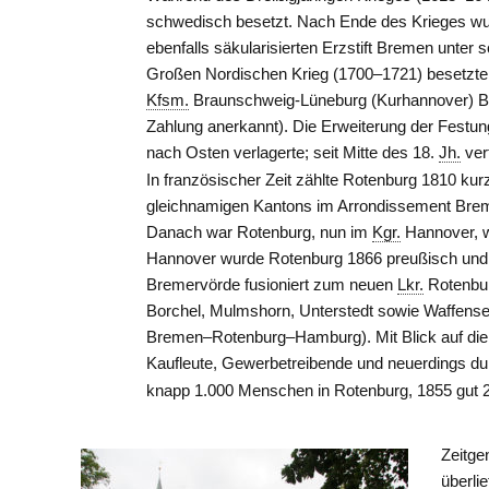
schwedisch besetzt. Nach Ende des Krieges wu
ebenfalls säkularisierten Erzstift
Bremen
unter s
Großen Nordischen Krieg (1700–1721) besetzte 
Kfsm.
Braunschweig-Lüneburg (Kurhannover) 
Zahlung anerkannt). Die Erweiterung der Festu
nach Osten verlagerte; seit Mitte des 18.
Jh.
ver
In französischer Zeit zählte Rotenburg 1810 ku
gleichnamigen Kantons im Arrondissement
Bre
Danach war Rotenburg, nun im
Kgr.
Hannover
,
Hannover
wurde Rotenburg 1866 preußisch und 
Bremervörde
fusioniert zum neuen
Lkr.
Rotenb
Borchel, Mulmshorn, Unterstedt sowie Waffense
Bremen–Rotenburg–Hamburg). Mit Blick auf di
Kaufleute, Gewerbetreibende und neuerdings dur
knapp 1.000 Menschen in Rotenburg, 1855 gut 2
Zeitge
überli