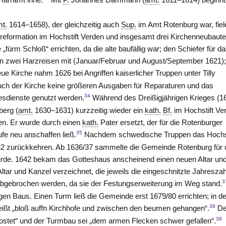
t.
1614–1658), der gleichzeitig auch
Sup.
im Amt
Rotenburg
war, fie
nreformation im Hochstift
Verden
und insgesamt drei Kirchenneubaute
„fürm Schloß“ errichten, da die alte baufällig war; den Schiefer für d
n zwei Harzreisen mit (Januar/Februar und August/September 1621)
ue Kirche nahm 1626 bei Angriffen kaiserlicher Truppen unter Tilly
uch der Kirche keine größeren Ausgaben für Reparaturen und das
34
esdienste genutzt werden.
Während des Dreißigjährigen Krieges (1
berg (
amt.
1630–1631) kurzzeitig wieder ein
kath.
Bf.
im Hochstift
Ve
en. Er wurde durch einen
kath.
Pater ersetzt, der für die Rotenburger
35
fe neu anschaffen ließ.
Nachdem schwedische Truppen das Hochst
2 zurückkehren. Ab 1636/37 sammelte die Gemeinde Rotenburg für 
 wurde. 1642 bekam das Gotteshaus anscheinend einen neuen Altar un
tar und Kanzel verzeichnet, die jeweils die eingeschnitzte Jahreszah
3
bgebrochen werden, da sie der Festungserweiterung im Weg stand.
gen Baus. Einen Turm ließ die Gemeinde erst 1679/80 errichten; in de
38
eißt „bloß auffn Kirchhofe und zwischen den beumen gehangen“.
De
39
ostet“ und der Turmbau sei „dem armen Flecken schwer gefallen“.