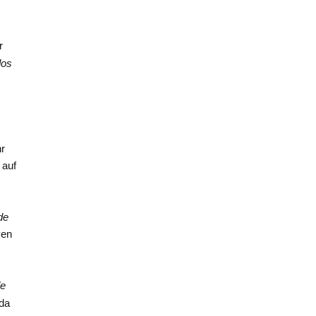
r
dos
hr
 auf
de
ven
de
(da