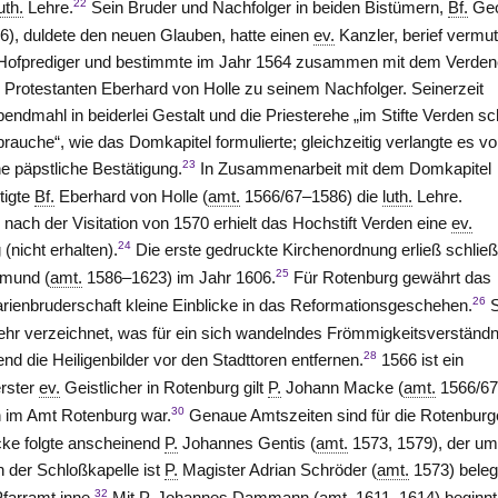
22
uth.
Lehre.
Sein Bruder und Nachfolger in beiden Bistümern,
Bf.
Ge
), duldete den neuen Glauben, hatte einen
ev.
Kanzler, berief vermut
ofprediger und bestimmte im Jahr 1564 zusammen mit dem Verden
 Protestanten Eberhard von
Holle
zu seinem Nachfolger. Seinerzeit
endmahl in beiderlei Gestalt und die Priesterehe „im Stifte Verden s
auche“, wie das Domkapitel formulierte; gleichzeitig verlangte es v
23
e päpstliche Bestätigung.
In Zusammenarbeit mit dem Domkapitel
tigte
Bf.
Eberhard von
Holle
(
amt.
1566/67–1586) die
luth.
Lehre.
 nach der Visitation von 1570 erhielt das Hochstift
Verden
eine
ev.
24
(nicht erhalten).
Die erste gedruckte Kirchenordnung erließ schließ
25
smund (
amt.
1586–1623) im Jahr 1606.
Für Rotenburg gewährt das
26
rienbruderschaft kleine Einblicke in das Reformationsgeschehen.
S
ehr verzeichnet, was für ein sich wandelndes Frömmigkeitsverständn
28
d die Heiligenbilder vor den Stadttoren entfernen.
1566 ist ein
erster
ev.
Geistlicher in Rotenburg gilt
P.
Johann Macke (
amt.
1566/67
30
en im Amt
Rotenburg
war.
Genaue Amtszeiten sind für die Rotenburg
e folgte anscheinend
P.
Johannes Gentis (
amt.
1573, 1579), der u
n der Schloßkapelle ist
P.
Magister Adrian Schröder (
amt.
1573) beleg
32
farramt inne.
Mit
P.
Johannes Dammann (
amt.
1611–1614) beginnt