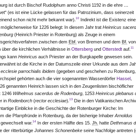
urg ist durch Bischof Rudolphum anno Christi 1192 in die ehre …
et“ (es ist eine Lücke gelassen für das Patrozinium, dass seinerzeit
10
inend schon nicht mehr bekannt war).
Indirekt ist die Existenz eine
 möglicherweise für 1226 belegt: In diesem Jahr trat
Heinricus sacer
enburg
(Heinrich Priester in Rotenburg) als Zeuge in einem
dsgerichtsverfahren zwischen dem
Ebf.
von Bremen und dem
Bf.
von
11
 über die kirchlichen Verhältnisse in
Ottersberg
und
Otterstedt
auf.
ings kann
Heinricus
auch Priester an der Burgkapelle gewesen sein.
 erwähnt ist die Kirche in der Datumszeile einer Urkunde aus dem Ja
ecclesie parrochialis ibidem
(gegeben und geschehen zu Rotenburg,
chspiel gehörten auch die vier sogenannten Wasserdörfer
Hassel
,
genannten Heinrich lassen sich in den Zeugenlisten bischöflicher
n: 1246
Wilhelmus sacerdus de Rodenburg
, 1253
Heinricus plebanus 
13
r in
Rodenborch
(
rector ecclesiae
).
Die in den Vatikanischen Archi
tartige Einblicke in die Geschichte der Rotenburger Kirche: Im
m die Pfarrpfründe in Rotenburg, da der bisherige Inhaber
Arnoldus
14
gewechselt war.
In der ersten Hälfte des 15.
Jh.
hatte
Dethmarus 
 der ritterbürtige
Johannes Schonenbeke
seine Nachfolge antreten 