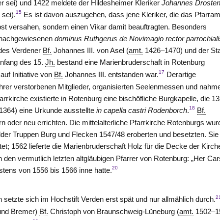
r sei) und 1422 meldete der Hildesheimer Kleriker
Johannes Droste
15
sei).
Es ist davon auszugehen, dass jene Kleriker, die das Pfarram
lbst versahen, sondern einen Vikar damit beauftragten. Besonders
9 nachgewiesenen
dominus Ruthgerus de Novimagio rector parrochiali
 des Verdener
Bf.
Johannes III. von
Asel
(
amt.
1426–1470) und der St
Anfang des 15.
Jh.
bestand eine Marienbruderschaft in Rotenburg
17
t auf Initiative von
Bf.
Johannes III. entstanden war.
Derartige
 ihrer verstorbenen Mitglieder, organisierten Seelenmessen und nahm
rkirche existierte in Rotenburg eine bischöfliche Burgkapelle, die 1
18
364) eine Urkunde ausstellte
in capella castri Rodenborch
.
Bf.
n oder neu errichten. Die mittelalterliche Pfarrkirche Rotenburgs wur
lder Truppen Burg und Flecken 1547/48 eroberten und besetzten. Sie
et; 1562 lieferte die Marienbruderschaft Holz für die Decke der Kirch
 den vermutlich letzten altgläubigen Pfarrer von Rotenburg: „Her Car
20
tens von 1556 bis 1566 inne hatte.
2
 setzte sich im Hochstift
Verden
erst spät und nur allmählich durch.
(und Bremer)
Bf.
Christoph von
Braunschweig-Lüneburg
(
amt.
1502–1