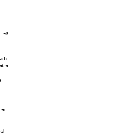
 ließ
icht
enten
s
sten
h
e
ai