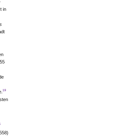
n
t in
s
adt
en
355
de
19
e.
sten
1
558)