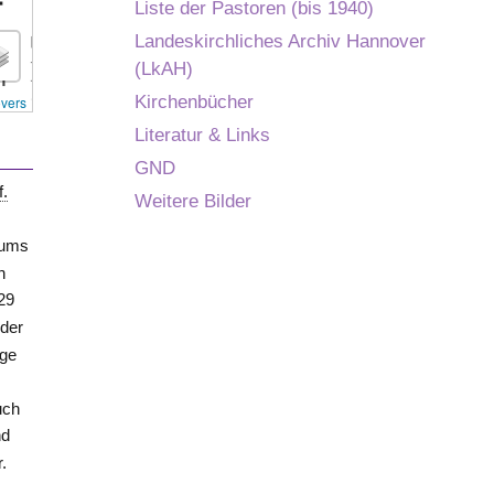
Liste der Pastoren (bis 1940)
Landeskirchliches Archiv Hannover
(LkAH)
Kirchenbücher
overs
Literatur & Links
GND
f.
Weitere Bilder
tums
h
229
 der
ige
uch
nd
.