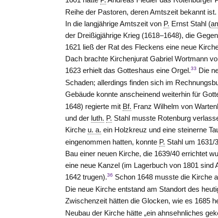
Reihe der Pastoren, deren Amtszeit bekannt ist.
In die langjährige Amtszeit von
P.
Ernst Stahl (
am
der Dreißigjährige Krieg (1618–1648), die Gege
1621 ließ der Rat des Fleckens eine neue Kirche 
Dach brachte Kirchenjurat Gabriel Wortmann vo
33
1623 erhielt das Gotteshaus eine Orgel.
Die ne
Schaden; allerdings finden sich im Rechnungsb
Gebäude konnte anscheinend weiterhin für Gott
1648) regierte mit
Bf.
Franz Wilhelm von Warten
und der
luth.
P.
Stahl musste Rotenburg verlass
Kirche
u. a.
ein Holzkreuz und eine steinerne Tau
eingenommen hatten, konnte
P.
Stahl um 1631/3
Bau einer neuen Kirche, die 1639/40 errichtet
eine neue Kanzel (im Lagerbuch von 1801 sind Al
36
1642 trugen).
Schon 1648 musste die Kirche a
Die neue Kirche entstand am Standort des heuti
Zwischenzeit hätten die Glocken, wie es 1685 h
Neubau der Kirche hätte „ein ahnsehnliches gek