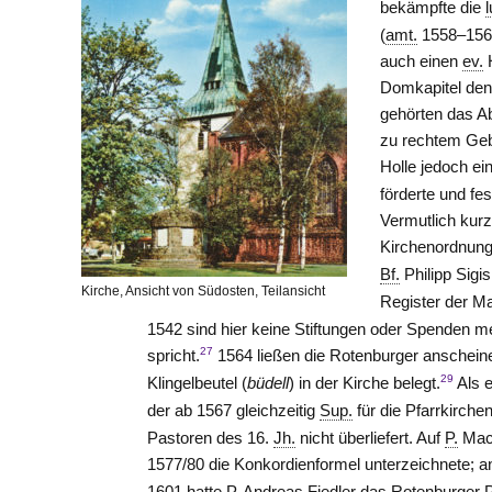
bekämpfte die
l
(
amt.
1558–1566
auch einen
ev.
H
Domkapitel den
gehörten das Ab
zu rechtem Gebr
Holle
jedoch ein
förderte und fes
Vermutlich kurz
Kirchenordnung 
Bf.
Philipp Sigi
Kirche, Ansicht von Südosten, Teilansicht
Register der Ma
1542 sind hier keine Stiftungen oder Spenden m
27
spricht.
1564 ließen die Rotenburger anscheinen
29
Klingelbeutel (
büdell
) in der Kirche belegt.
Als 
der ab 1567 gleichzeitig
Sup.
für die Pfarrkirch
Pastoren des 16.
Jh.
nicht überliefert. Auf
P.
Mack
1577/80 die Konkordienformel unterzeichnete; a
1601 hatte
P.
Andreas Fiedler das Rotenburger P