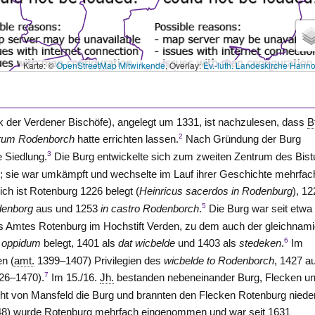
Karte: ©
OpenStreetMap Mitwirkende
, Overlay:
Ev.-luth. Landeskirche Hann
k der Verdener Bischöfe), angelegt um 1331, ist nachzulesen, dass
B
2
rum Rodenborch
hatte errichten lassen.
Nach Gründung der Burg
3
e Siedlung.
Die Burg entwickelte sich zum zweiten Zentrum des Bis
; sie war umkämpft und wechselte im Lauf ihrer Geschichte mehrfac
lich ist Rotenburg 1226 belegt (
Heinricus sacerdos in Rodenburg
), 1
5
denborg
aus und 1253
in castro Rodenborch
.
Die Burg war seit etwa
s Amtes
Rotenburg
im Hochstift
Verden
, zu dem auch der gleichnam
6
s
oppidum
belegt, 1401 als
dat wicbelde
und 1403 als
stedeken
.
Im
en
(
amt.
1399–1407) Privilegien des
wicbelde to Rodenborch
, 1427 a
7
26–1470).
Im 15./16.
Jh.
bestanden nebeneinander Burg, Flecken u
ht von Mansfeld die Burg und brannten den Flecken Rotenburg nieder
648) wurde Rotenburg mehrfach eingenommen und war seit 1631