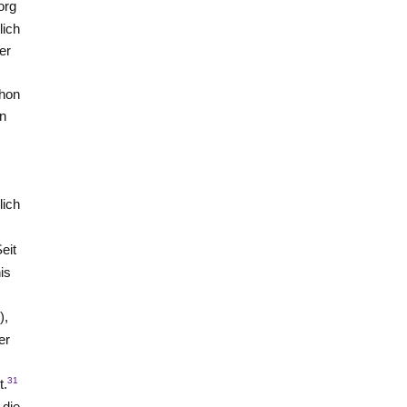
org
lich
er
chon
on
lich
eit
is
),
er
m
31
t.
 die