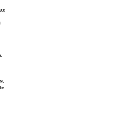
83)
i
e,
ar,
die