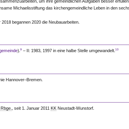
e zusammenzuarbeiten, um ihre gemeindlichen Aufgaben besser erfüllen
einsame Michaelisstiftung das kirchengemeindliche Leben in den sech
 2018 begannen 2020 die Neubauarbeiten.
9
10
ngemeinde
).
– II: 1983, 1997 in eine halbe
Stelle
umgewandelt.
inie Hannover–Bremen.
. Rbge.
, seit 1. Januar 2011
KK
Neustadt-Wunstorf.