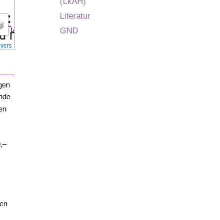
(LkAH)
Literatur
GND
overs
gen
nde
en
,–
.
ten