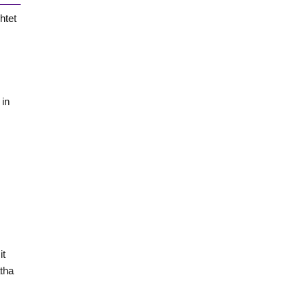
htet
 in
it
tha