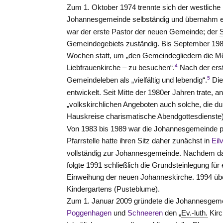
Zum 1. Oktober 1974 trennte sich der westliche
Johannesgemeinde selbständig und übernahm ei
war der erste Pastor der neuen Gemeinde; der
Gemeindegebiets zuständig. Bis September 198
Wochen statt, um „den Gemeindegliedern die Mö
4
Liebfrauenkirche – zu besuchen“.
Nach der erst
5
Gemeindeleben als „vielfältig und lebendig“.
Die
entwickelt. Seit Mitte der 1980er Jahren trate, 
„volkskirchlichen Angeboten auch solche, die d
Hauskreise charismatische Abendgottesdienste)
Von 1983 bis 1989 war die Johannesgemeinde pf
Pfarrstelle hatte ihren Sitz daher zunächst in
Eil
vollständig zur Johannesgemeinde. Nachdem d
folgte 1991 schließlich die Grundsteinlegung fü
Einweihung der neuen Johanneskirche. 1994 üb
Kindergartens (Pusteblume).
Zum 1. Januar 2009 gründete die Johannesge
Poggenhagen
und
Schneeren
den „
Ev.-luth.
Kir