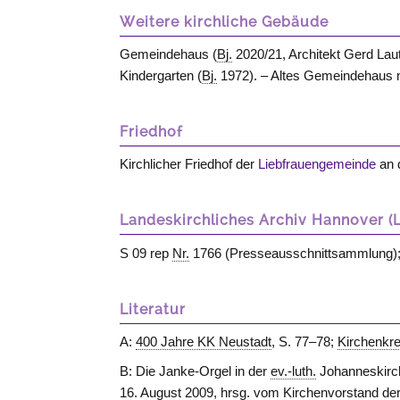
Weitere kirchliche Gebäude
Gemeindehaus (
Bj.
2020/21, Architekt Gerd Lau
Kindergarten (
Bj.
1972). – Altes Gemeindehaus m
Friedhof
Kirchlicher Friedhof der
Liebfrauengemeinde
an 
Landeskirchliches Archiv Hannover (
S 09 rep
Nr.
1766 (Presseausschnittsammlung)
Literatur
A:
400 Jahre KK Neustadt
, S. 77–78;
Kirchenkr
B: Die Janke-Orgel in der
ev.-luth.
Johanneskirch
16. August 2009, hrsg. vom Kirchenvorstand der