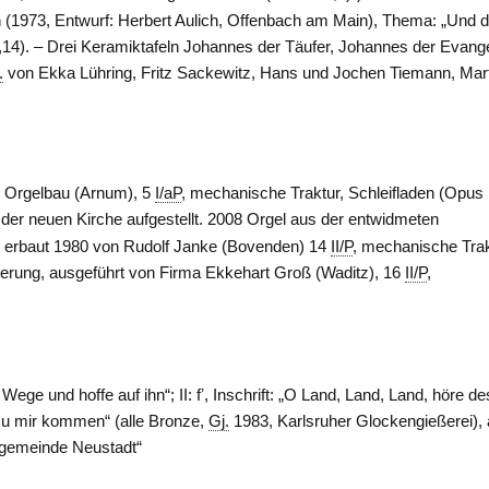
(1973, Entwurf: Herbert Aulich,
Offenbach am Main
), Thema: „Und 
14). – Drei Keramiktafeln Johannes der Täufer, Johannes der Evange
.
von Ekka Lühring, Fritz Sackewitz, Hans und Jochen Tiemann, Mar
 Orgelbau (
Arnum
), 5
I/aP
, mechanische Traktur, Schleifladen (Opus
 der neuen Kirche aufgestellt. 2008 Orgel aus der entwidmeten
 erbaut 1980 von Rudolf Janke (
Bovenden
) 14
II/P
, mechanische Trak
erung, ausgeführt von Firma Ekkehart Groß (
Waditz
), 16
II/P
,
e Wege und hoffe auf ihn“; II: fʼ, Inschrift: „O Land, Land, Land, höre de
in zu mir kommen“ (alle Bronze,
Gj.
1983, Karlsruher Glockengießerei), 
esgemeinde Neustadt“