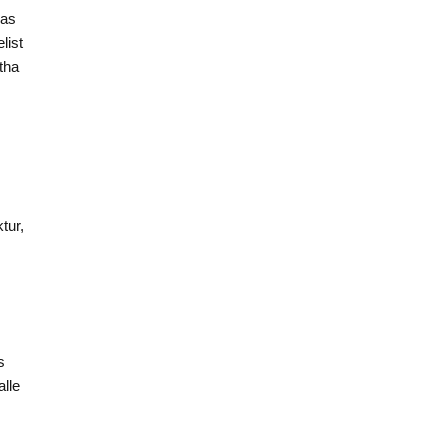
das
list
tha
tur,
s
alle