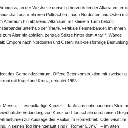
driss, an der Westseite dreiseitig hervortretender Altarraum, erric
landschaft aus mehreren Pultdächern, nach Nordosten und Osten mit
Altarraum hin abfallend, Altarraum mit kleinem Turm betont;
sterbänder unterhalb der Traufe, vertikale Fensterbänder. Im Innern
11
 zum Altar hin abfallen, zentrale Stütze hinter dem Altar
; Wände
lt; Empore nach Nordosten und Osten; halbkreisförmige Bestuhlung
liegt das Gemeindezentrum. Offene Betonkonstruktion mit zweiseitig
rönt mit Kugel und Kreuz, errichtet 1983.
iger Mensa. – Lesepultartige Kanzel. – Taufe aus unbehauenem Stein m
ngewöhnliche Verbindung von Kreuz und Taufschale durch einen Golga
will hinführen zur Aussage des Paulus im Römerbrief: ‚Oder wisst ihr
13
sind, in seinen Tod hineingetauft sind?‘ (Römer 6,3)“).
– Im alten