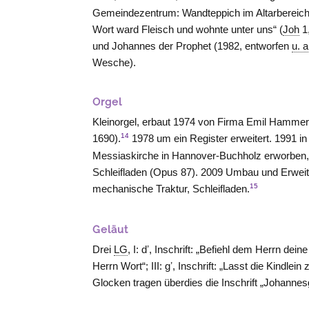
Gemeindezentrum: Wandteppich im Altarbereich 
Wort ward Fleisch und wohnte unter uns“ (
Joh
1,
und Johannes der Prophet (1982, entworfen
u. a
Wesche).
Orgel
Kleinorgel, erbaut 1974 von Firma Emil Hammer
14
1690).
1978 um ein Register erweitert. 1991 in
Messiaskirche in
Hannover-Buchholz
erworben,
Schleifladen (Opus 87). 2009 Umbau und Erweit
15
mechanische Traktur, Schleifladen.
Geläut
Drei
LG
, I: dʼ, Inschrift: „Befiehl dem Herrn dein
Herrn Wort“; III: gʼ, Inschrift: „Lasst die Kindle
Glocken tragen überdies die Inschrift „Johann