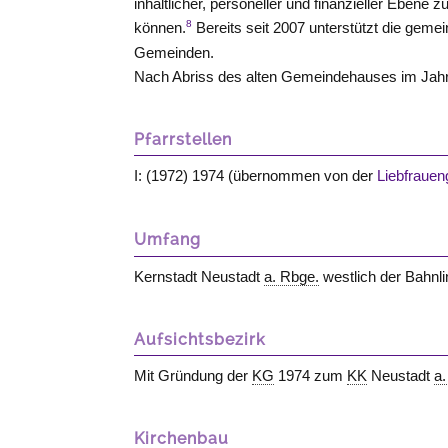
inhaltlicher, personeller und finanzieller Eben
8
können.
Bereits seit 2007 unterstützt die gem
Gemeinden.
Nach Abriss des alten Gemeindehauses im Jahr
Pfarrstellen
I: (1972) 1974 (übernommen von der
Liebfraue
Umfang
Kernstadt Neustadt
a. Rbge.
westlich der Bahnl
Aufsichtsbezirk
Mit Gründung der
KG
1974 zum
KK
Neustadt
a
Kirchenbau