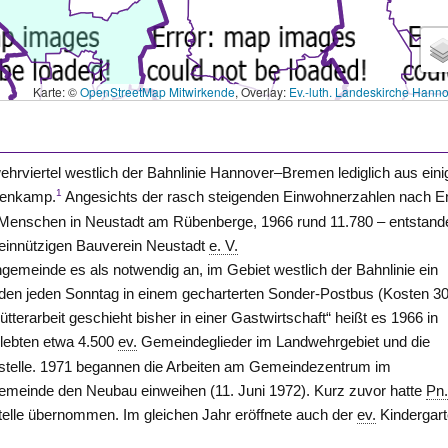
Karte: ©
OpenStreetMap Mitwirkende
, Overlay:
Ev.-luth. Landeskirche Hann
rviertel westlich der Bahnlinie Hannover–Bremen lediglich aus eini
1
uenkamp.
Angesichts der rasch steigenden Einwohnerzahlen nach E
0 Menschen in Neustadt am Rübenberge, 1966 rund 11.780 – entstand
nnützigen Bauverein Neustadt
e. V.
gemeinde es als notwendig an, im Gebiet westlich der Bahnlinie ein
den jeden Sonntag in einem gecharterten Sonder-Postbus (Kosten 30
erarbeit geschieht bisher in einer Gastwirtschaft“ heißt es 1966 in
lebten etwa 4.500
ev.
Gemeindeglieder im Landwehrgebiet und die
rrstelle. 1971 begannen die Arbeiten am Gemeindezentrum im
emeinde den Neubau einweihen (11. Juni 1972). Kurz zuvor hatte
Pn
elle übernommen. Im gleichen Jahr eröffnete auch der
ev.
Kindergar