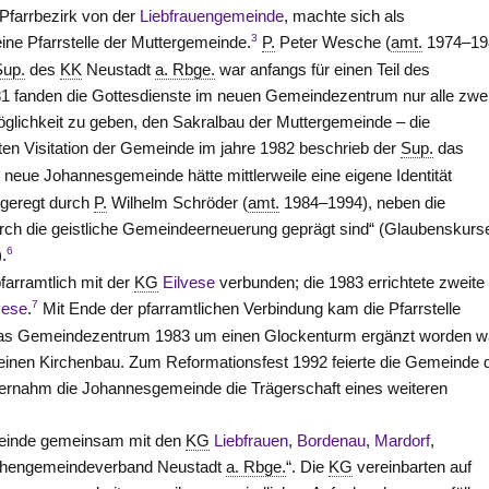
 Pfarrbezirk von der
Liebfrauengemeinde
, machte sich als
3
ne Pfarrstelle der Muttergemeinde.
P.
Peter Wesche (
amt.
1974–19
Sup.
des
KK
Neustadt
a. Rbge.
war anfangs für einen Teil des
1 fanden die Gottesdienste im neuen Gemeindezentrum nur alle zwe
glichkeit zu geben, den Sakralbau der Muttergemeinde – die
en Visitation der Gemeinde im jahre 1982 beschrieb der
Sup.
das
 neue Johannesgemeinde hätte mittlerweile eine eigene Identität
angeregt durch
P.
Wilhelm Schröder (
amt.
1984–1994), neben die
urch die geistliche Gemeindeerneuerung geprägt sind“ (Glaubenskurs
6
.
arramtlich mit der
KG
Eilvese
verbunden; die 1983 errichtete zweite
7
vese
.
Mit Ende der pfarramtlichen Verbindung kam die Pfarrstelle
as Gemeindezentrum 1983 um einen Glockenturm ergänzt worden w
r einen Kirchenbau. Zum Reformationsfest 1992 feierte die Gemeinde 
ernahm die Johannesgemeinde die Trägerschaft eines weiteren
meinde gemeinsam mit den
KG
Liebfrauen
,
Bordenau
,
Mardorf
,
chengemeindeverband Neustadt
a. Rbge.
“. Die
KG
vereinbarten auf