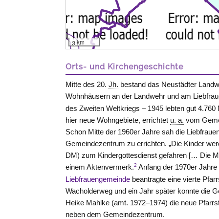
3 km
Orts- und Kirchengeschichte
Mitte des 20.
Jh.
bestand das Neustädter Landweh
Wohnhäusern an der Landwehr und am Liebfra
des Zweiten Weltkriegs – 1945 lebten gut 4.76
hier neue Wohngebiete, errichtet
u. a.
vom Gemei
Schon Mitte der 1960er Jahre sah die Liebfrauen
Gemeindezentrum zu errichten. „Die Kinder wer
DM) zum Kindergottesdienst gefahren [… Die Mütt
2
einem Aktenvermerk.
Anfang der 1970er Jahre 
Liebfrauengemeinde
beantragte eine vierte Pfa
Wacholderweg und ein Jahr später konnte die G
Heike Mahlke (
amt.
1972–1974) die neue Pfarrst
neben dem Gemeindezentrum.