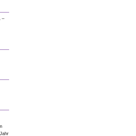
. –
am
 Jahr