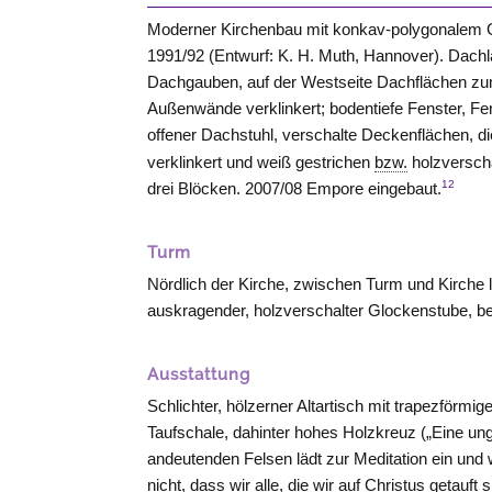
Moderner Kirchenbau mit konkav-polygonalem Grun
1991/92 (Entwurf: K. H. Muth,
Hannover
). Dach
Dachgauben, auf der Westseite Dachflächen zum 
Außenwände verklinkert; bodentiefe Fenster, Fen
offener Dachstuhl, verschalte Deckenflächen, die
verklinkert und weiß gestrichen
bzw.
holzverscha
12
drei Blöcken. 2007/08 Empore eingebaut.
Turm
Nördlich der Kirche, zwischen Turm und Kirche 
auskragender, holzverschalter Glockenstube, bek
Ausstattung
Schlichter, hölzerner Altartisch mit trapezförm
Taufschale, dahinter hohes Holzkreuz („Eine u
andeutenden Felsen lädt zur Meditation ein und 
nicht, dass wir alle, die wir auf Christus getauft 