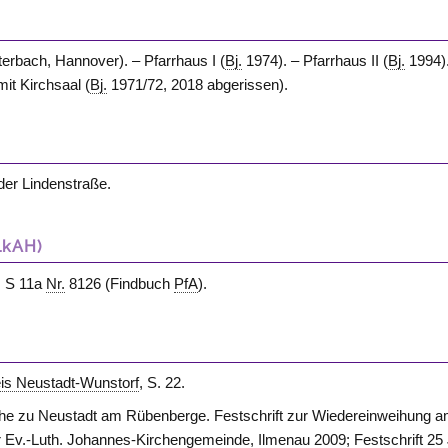
terbach,
Hannover
). – Pfarrhaus I (
Bj.
1974). – Pfarrhaus II (
Bj.
1994)
it Kirchsaal (
Bj.
1971/72, 2018 abgerissen).
der Lindenstraße.
LkAH)
; S 11a
Nr.
8126 (Findbuch
PfA
).
eis Neustadt-Wunstorf
, S. 22.
e zu Neustadt am Rübenberge. Festschrift zur Wiedereinweihung 
 Ev.-Luth. Johannes-Kirchengemeinde, Ilmenau 2009; Festschrift 25