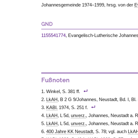
Johannesgemeinde 1974–1999, hrsg. von der
E
GND
1155541774
, Evangelisch-Lutherische Johann
Fußnoten
Winkel, S. 381 ff.
LkAH
, B 2 G 9/Johannes, Neustadt, Bd. I, Bl. 
KABl.
1974, S. 251 f.
LkAH
, L 5d,
unverz.
, Johannes, Neustadt a. R
LkAH
, L 5d,
unverz.
, Johannes, Neustadt a. R
400 Jahre KK Neustadt
, S. 78; vgl. auch
LkA